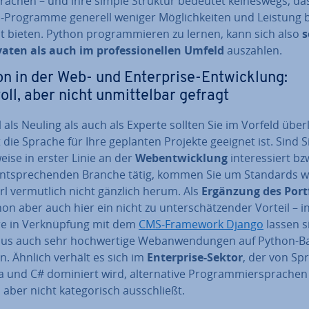
ra­chen – und ihre simple Struktur bedeutet kei­nes­wegs, da
-Programme generell weniger Mög­lich­kei­ten und Leistung 
t bieten. Python pro­gram­mie­ren zu lernen, kann sich also
s
aten als auch im pro­fes­sio­nel­len Umfeld
auszahlen.
n in der Web- und En­ter­pri­se-Ent­wick­lung:
oll, aber nicht un­mit­tel­bar gefragt
als Neuling als auch als Experte sollten Sie im Vorfeld über
 die Sprache für Ihre geplanten Projekte geeignet ist. Sind Si
wei­se in erster Linie an der
Web­ent­wick­lung
in­ter­es­siert bz
ent­spre­chen­den Branche tätig, kommen Sie um Standards 
l ver­mut­lich nicht gänzlich herum. Als
Ergänzung des Port­fo
hon aber auch hier ein nicht zu un­ter­schät­zen­der Vorteil – in
re in Ver­knüp­fung mit dem
CMS-Framework Django
lassen s
us auch sehr hoch­wer­ti­ge Web­an­wen­dun­gen auf Python-B
n. Ähnlich verhält es sich im
En­ter­pri­se-Sektor
, der von Sp
a und C# dominiert wird, al­ter­na­ti­ve Pro­gram­mier­spra­chen
aber nicht ka­te­go­risch aus­schließt.