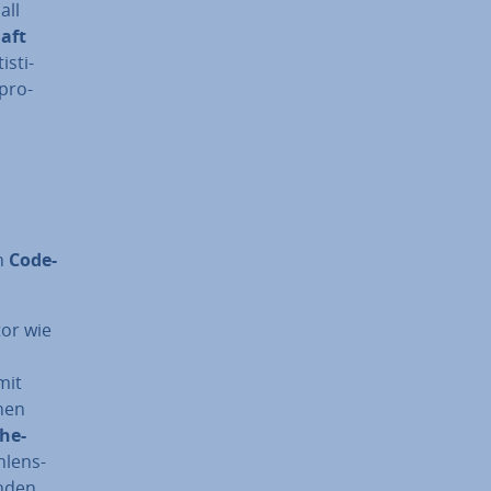
all
haft
s­ti­
pro­
en
Code-
tor wie
mit
inen
­he­
­lens­
inden