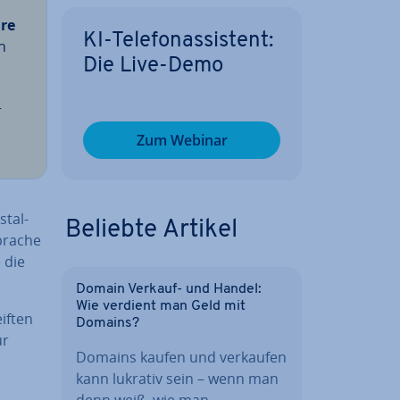
re
KI-Te­le­fon­as­sis­tent:
n
Die Live-Demo
r
Zum Webinar
stal­
Beliebte Artikel
pra­che
 die
Domain Verkauf- und Handel:
Wie verdient man Geld mit
if­ten
Domains?
ur
Domains kaufen und verkaufen
kann lukrativ sein – wenn man
denn weiß, wie man