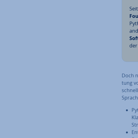
Sei
Fou
Pyth
and
Sof
der 
Doch ni
tung vo
schnel
Sprach
Py
Kl
Str
En