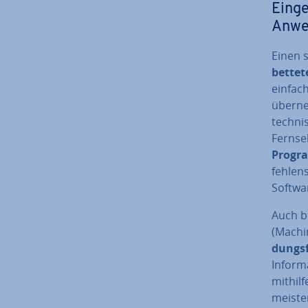
Ein­g
An­we
Einen 
bet­te
einfach
über­ne
tech­n
Fernseh
Pro­gra
feh­len
Softwa
Auch b
(Machin
dungs­f
In­for­
mithilf
meister