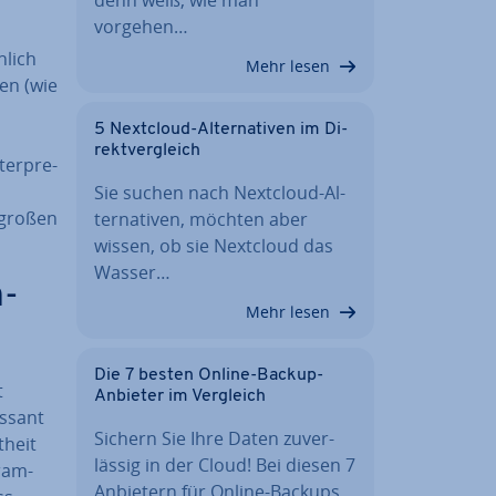
vorgehen…
­lich
Mehr lesen
hen (wie
5 Nextcloud-Al­ter­na­ti­ven im Di­
rekt­ver­gleich
ter­pre­
Sie suchen nach Nextcloud-Al­
 großen
ter­na­ti­ven, möchten aber
wissen, ob sie Nextcloud das
Wasser…
n­
Mehr lesen
Die 7 besten Online-Backup-
t
Anbieter im Vergleich
es­sant
Sichern Sie Ihre Daten zu­ver­
­heit
läs­sig in der Cloud! Bei diesen 7
gram­
Anbietern für Online-Backups…