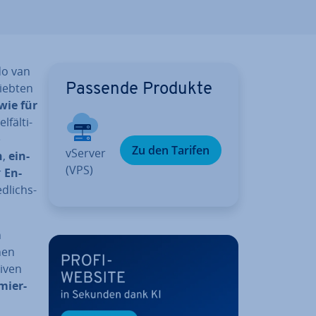
ido van
liebten
Passende Produkte
wie für
fäl­ti­
e
Zu den Tarifen
vServer
n
,
ein­
(VPS)
r
En­
d­lichs­
n
nen
i­ven
­mier­