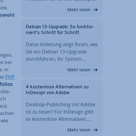
ss
bzw.
Mehr lesen
owohl
Debian 13-Upgrade: So funk­tio­
niert’s Schritt für Schritt
Diese Anleitung zeigt Ihnen, wie
Sie ein Debian 13-Upgrade
legen,
durch­füh­ren, Ihr System…
e bei­
w. in
Mehr lesen
wie
PHP
­li­os
4 kos­ten­lo­se Al­ter­na­ti­ven zu
s­be­
InDesign von Adobe
ich
Desktop-Pu­bli­shing mit Adobe
asis
ist zu teuer? Für InDesign gibt
rachen
es kos­ten­lo­se Al­ter­na­ti­ven,…
 wie
Mehr lesen