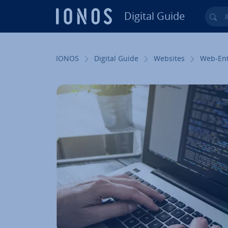
Digital Guide
Ihr
Zum Haupt­in­halt springen
IONOS
Digital Guide
Websites
Web-Ent­