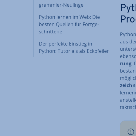
gram­mier-Neulinge
Pyt
Python lernen im Web: Die
Pro
besten Quellen für Fort­ge­
schrit­te­ne
Python 
aus dem
Der perfekte Einstieg in
un­ter­s
Python: Tutorials als Eck­pfei­ler
ebenso
rung
.
bestand
mög­li­
zeich­
lernend
anstell
tak­ti­