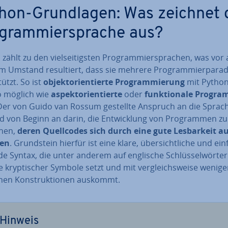
hon-Grund­la­gen: Was zeichnet 
­gram­mier­spra­che aus?
zählt zu den viel­sei­tigs­ten Pro­gram­mier­spra­chen, was vor
 Umstand re­sul­tiert, dass sie mehrere Pro­gram­mier­pa­ra­
tützt. So ist
ob­jekt­ori­en­tier­te
Pro­gram­mie­rung
mit Pytho
 möglich wie
aspekt­ori­en­tier­te
oder
funk­tio­na­le Pro­gra
 Der von Guido van Rossum gestellte Anspruch an die Sprac
 von Beginn an darin, die Ent­wick­lung von Pro­gram­men zu
chen,
deren Quell­codes sich durch eine gute Les­bar­keit au
nen
. Grund­stein hierfür ist eine klare, über­sicht­li­che und ei
e Syntax, die unter anderem auf englische Schlüs­sel­wör­ter
e kryp­ti­scher Symbole setzt und mit ver­gleichs­wei­se wenig
schen Kon­struk­tio­nen auskommt.
Hinweis