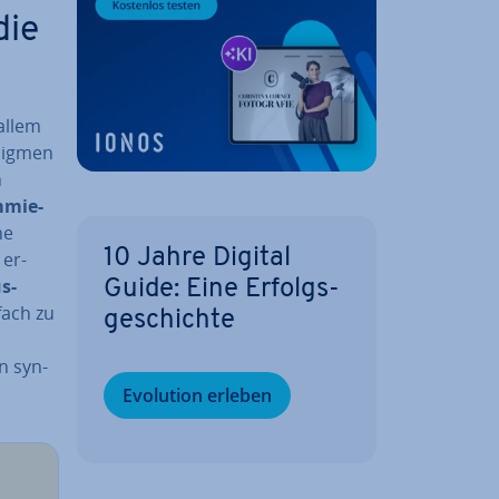
die
 allem
dig­men
n
m­mie­
he
10 Jahre Digital
 er­
s­
Guide: Eine Er­folgs­
nfach zu
ge­schich­te
en syn­
Evolution erleben