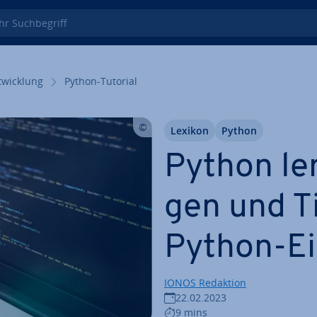
 Such­be­griff
wick­lung
Python-Tutorial
Lexikon
Python
Python ler
gen und Ti
Python-Ein
IONOS Redaktion
22.02.2023
9 mins