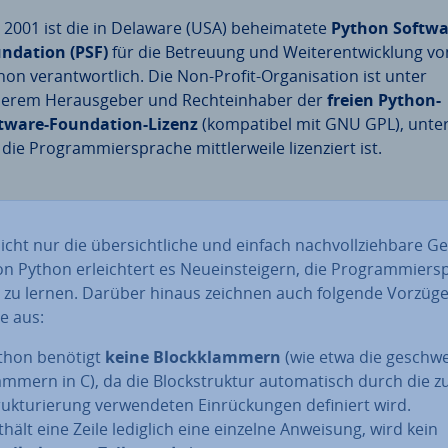
t 2001 ist die in Delaware (USA) be­hei­ma­te­te
Python Softwa
n­da­ti­on (PSF)
für die Betreuung und Wei­ter­ent­wick­lung vo
on ver­ant­wort­lich. Die Non-Profit-Or­ga­ni­sa­ti­on ist unter
erem Her­aus­ge­ber und Rech­te­inha­ber der
freien Python-
tware-Foun­da­ti­on-Lizenz
(kom­pa­ti­bel mit GNU GPL), unte
die Pro­gram­mier­spra­che mitt­ler­wei­le li­zen­ziert ist.
cht nur die über­sicht­li­che und einfach nach­voll­zieh­ba­re Ge­
n Python er­leich­tert es Neu­ein­stei­gern, die Pro­gram­mier­s
l zu lernen. Darüber hinaus zeichnen auch folgende Vorzüge
e aus:
thon benötigt
keine Block­klam­mern
(wie etwa die ge­schwe
ammern in C), da die Block­struk­tur au­to­ma­tisch durch die z
uk­tu­rie­rung ver­wen­de­ten Ein­rü­ckun­gen definiert wird.
thält eine Zeile lediglich eine einzelne Anweisung, wird kein