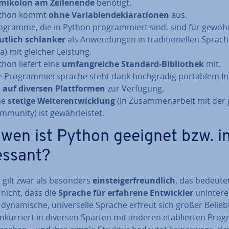
mikolon am Zei­len­en­de
benötigt.
thon kommt
ohne Va­ria­blen­de­kla­ra­tio­nen
aus.
ogramme, die in Python pro­gram­miert sind, sind für ge­wöhn
utlich schlanker
als An­wen­dun­gen in tra­di­tio­nel­len Sprac
va) mit gleicher Leistung.
thon liefert eine
um­fang­rei­che Standard-Bi­blio­thek
mit.
e Pro­gram­mier­spra­che steht dank hoch­gra­dig portablem In­
r
auf diversen Platt­for­men
zur Verfügung.
ne
stetige Wei­ter­ent­wick­lung
(in Zu­sam­men­ar­beit mit der
mmunity) ist ge­währ­leis­tet.
 wen ist Python geeignet bzw. i
es­sant?
 gilt zwar als besonders
ein­steig­er­freund­lich
, das bedeute
 nicht, dass die
Sprache für erfahrene Ent­wick­ler
un­in­ter­
e dy­na­mi­sche, uni­ver­sel­le Sprache erfreut sich großer Be­liebt
­kur­riert in diversen Sparten mit anderen eta­blier­ten Pro­