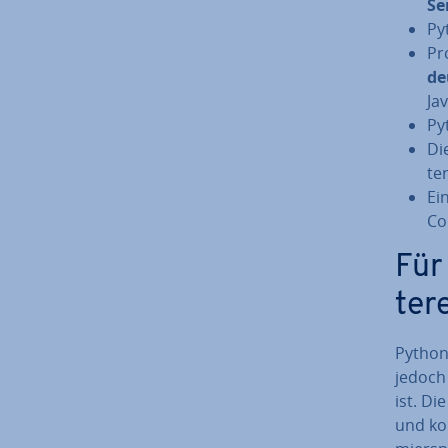
Se
Py
Pr
de
Ja
Py
Di
te
Ei
Co
Für
ter­
Python
jedoch
ist. Di
und kon