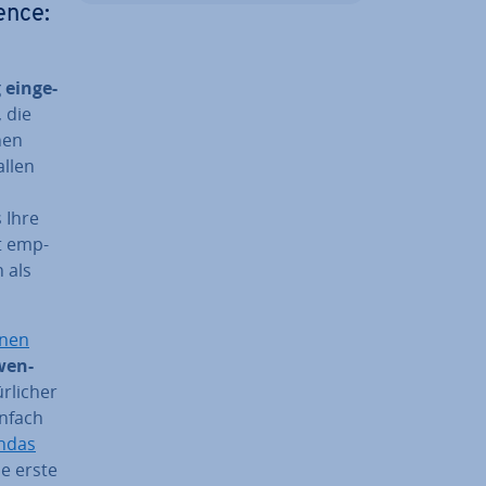
ence:
 ein­ge­
, die
nen
allen
 Ihre
ut emp­
 als
rnen
wen­
­li­cher
infach
ndas
ie erste