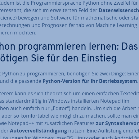
udem ist die Pro­gram­mier­spra­che Python ohne Zweifel für 
ter­es­sant, die sich im er­wei­ter­ten Feld der
Da­ten­wis­sen­sc
cience) bewegen und Software für ma­the­ma­ti­sche oder sta­ti
e­rech­nun­gen und Prognosen fernab von Machine Learning 
ie­ren möchten.
hon pro­gram­mie­ren lernen: Das
ötigen Sie für den Einstieg
 Python zu pro­gram­mie­ren, benötigen Sie zwei Dinge: Ein
und die passende
Python-Version für Ihr Be­triebs­sys­tem
.
terem kann es sich theo­re­tisch um einen einfachen Text­edi­
s stan­dard­mä­ßig in Windows in­stal­lier­ten Notepad (im
hen auch einfach nur „Editor“) handeln. Um sich die Arbeit 
 aber so kom­for­ta­bel wie möglich zu machen, sollte man e
wie Notepad++ mit zu­sätz­li­chen Features
zur Syn­tax­her­vor
oder
Au­to­ver­voll­stän­di­gung
nutzen. Eine Auf­lis­tung emp­feh
r Lösungen für Windows, macOS, Linux oder auch Android f