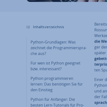
Bereits
In­halts­ver­zeich­nis
Rossum
Werkz
die We
Python-Grund­la­gen: Was
ger den
zeichnet die Pro­gram­mier­spra­
später 
che aus?
ge­bet­
Für wen ist Python geeignet
ter­pri
bzw. in­ter­es­sant?
ten Spa
Python pro­gram­mie­ren
Einer d
lernen: Das benötigen Sie für
Python
den Einstieg
und an­
der Fal
Python für Anfänger: Die
spra­c
besten Lern-Tutorials für Pro­