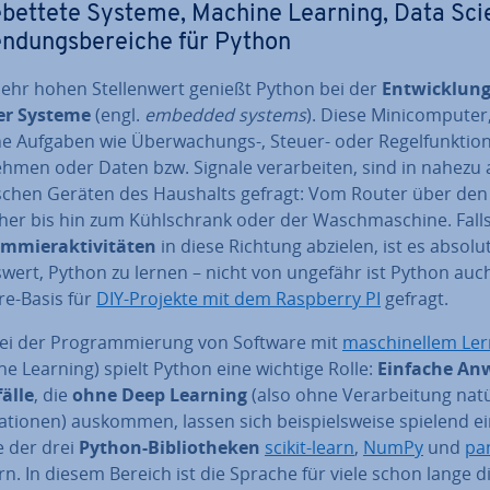
e­bet­te­te Systeme, Machine Learning, Data Sci
n­dungs­be­rei­che für Python
sehr hohen Stel­len­wert genießt Python bei der
Ent­wick­lung
­ter Systeme
(engl.
embedded systems
). Diese Mi­ni­com­pu­ter
e Aufgaben wie Über­wa­chungs-, Steuer- oder Re­gel­funk­tio­
h­men oder Daten bzw. Signale ver­ar­bei­ten, sind in nahezu 
i­schen Geräten des Haushalts gefragt: Vom Router über den
er bis hin zum Kühl­schrank oder der Wasch­ma­schi­ne. Falls
m­mier­ak­ti­vi­tä­ten
in diese Richtung abzielen, ist es absol
s­wert, Python zu lernen – nicht von ungefähr ist Python auch
re-Basis für
DIY-Projekte mit dem Raspberry PI
gefragt.
ei der Pro­gram­mie­rung von Software mit
ma­schi­nel­lem Le
e Learning) spielt Python eine wichtige Rolle:
Einfache An­
äl­le
, die
ohne Deep Learning
(also ohne Ver­ar­bei­tung na­tür
ma­tio­nen) auskommen, lassen sich bei­spiels­wei­se spielend e
e der drei
Python-Bi­blio­the­ken
scikit-learn
,
NumPy
und
pa
n. In diesem Bereich ist die Sprache für viele schon lange d