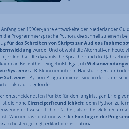
 Anfang der 1990er-Jahre ent­wi­ckel­te der Nie­der­län­der Gu
 die Pro­gram­mier­spra­che Python, die schnell zu einem be
eug
für das Schreiben von Skripts zur Au­dio­auf­nah­me so
b­ent­wick­lung
wurde. Und obwohl die Al­ter­na­ti­ven heute viel­
n je sind, hat die dy­na­mi­sche Sprache rund drei Jahr­zehn­t
kaum an Be­liebt­heit eingebüßt. Egal, ob
Web­an­wen­dun­ge
te­te Systeme
(z. B. Klein­com­pu­ter in Haus­halts­ge­rä­ten) ode
­se-Software
– Python-Pro­gram­mie­rer sind in den un­ter­schie
rten aktiv und gefordert.
er ent­schei­dends­ten Punkte für den lang­fris­ti­gen Erfolg vo
 ist die hohe
Ein­steig­er­freund­lich­keit
, denn Python zu ler
zu­wen­den ist we­sent­lich einfacher, als es bei vielen Al­ter­na­t
l ist. Warum das so ist und wie der
Einstieg in die Pro­gram
he
am besten gelingt, erklärt dieses Tutorial.