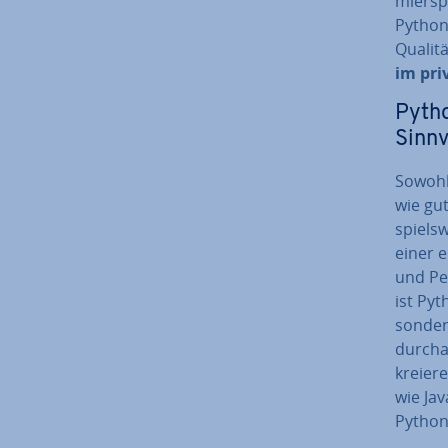
mier­sp
Python
Qualitä
im priv
Pytho
Sinnv
Sowohl 
wie gut
spiels­
einer 
und Per
ist Pyt
son­de­
durcha
kreiere
wie Jav
Python 