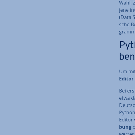
Wahl. Z
jene in­
(Data S
sche B
gram­m
Pyt
ben
Um mit
Editor
Bei ers
etwa da
Deutsc
Python
Editor 
bung
wer­te