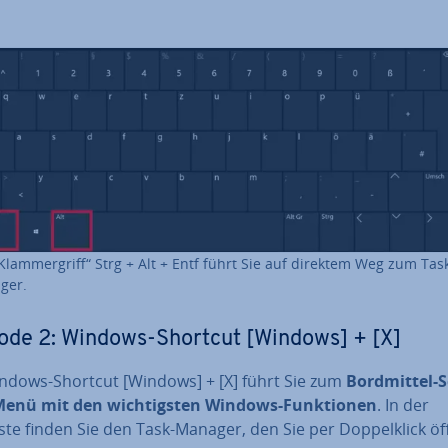
Klam­mer­griff“ Strg + Alt + Entf führt Sie auf direktem Weg zum Tas
ger.
de 2: Windows-Shortcut [Windows] + [X]
ndows-Shortcut [Windows] + [X] führt Sie zum
Bord­mit­tel-
Menü mit den wich­tigs­ten Windows-Funk­tio­nen
. In der
te finden Sie den Task-Manager, den Sie per Dop­pel­klick öf