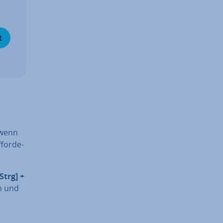
t
 wenn
for­de­
[Strg] +
n und