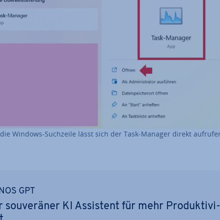
die Windows-Suchzeile lässt sich der Task-Manager direkt aufrufe
NOS GPT
r sou­ve­rä­ner KI Assistent für mehr Pro­duk­ti­vi
t.