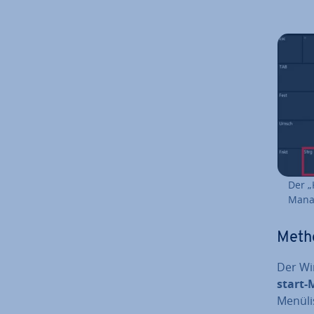
Der „
Mana
Metho
Der Wi
start-
Menülis