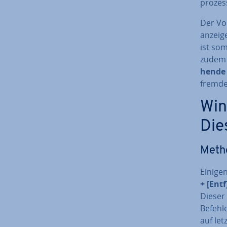
pro­ze
Der Vo
anzeig
ist so
zudem 
hen­d
fremde 
Win
Die
Metho
Einigen
+ [Entf
Dieser
Befehl
auf le