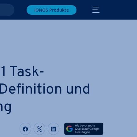
IONOS Produkte
1 Task-
­fi­ni­ti­on und
ng
Auf Facebook teilen
Auf Twitter teilen
Auf LinkedIn teilen