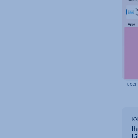
Über 
IO
Ih
tä