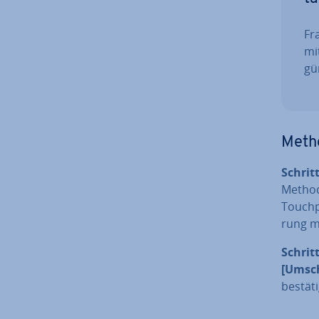
Fra
mi
gün
Meth
Schritt
Methode
Touchpa
rung m
Schrit
[Umsch
be­stä­