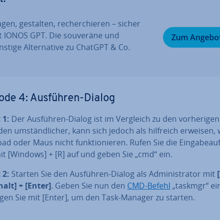
gen, gestalten, re­cher­chie­ren – sicher
t IONOS GPT. Die souveräne und
Zum Angebo
stige Al­ter­na­ti­ve zu ChatGPT & Co.
ode 4: Ausführen-Dialog
 1:
Der Ausführen-Dialog ist im Vergleich zu den vor­he­ri­gen
n um­ständ­li­cher, kann sich jedoch als hilfreich erweisen,
d oder Maus nicht funk­tio­nie­ren. Rufen Sie die Ein­ga­be­auf­
it [Windows] + [R] auf und geben Sie „cmd“ ein.
t 2:
Starten Sie den Ausführen-Dialog als Ad­mi­nis­tra­tor mit
alt] + [Enter]
. Geben Sie nun den
CMD-Befehl
„taskmgr“ ei
ti­gen Sie mit [Enter], um den Task-Manager zu starten.