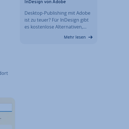
InDesign von Adobe
Desktop-Pu­bli­shing mit Adobe
ist zu teuer? Für InDesign gibt
es kos­ten­lo­se Al­ter­na­ti­ven,…
Mehr lesen
dort