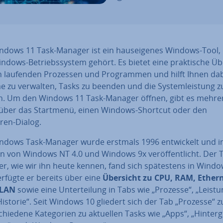
ndows 11 Task-Manager ist ein haus­ei­ge­nes Windows-Tool,
dows-Be­triebs­sys­tem gehört. Es bietet eine prak­ti­sche Üb
en laufenden Prozessen und Pro­gram­men und hilft Ihnen dab
 zu verwalten, Tasks zu beenden und die Sys­tem­leis­tung z
­ren. Um den Windows 11 Task-Manager öffnen, gibt es mehre
über das Startmenü, einen Windows-Shortcut oder den
ren-Dialog.
ndows Task-Manager wurde erstmals 1996 ent­wi­ckelt und 
 von Windows NT 4.0 und Windows 9x ver­öf­fent­licht. Der 
, wie wir ihn heute kennen, fand sich spä­tes­tens in Windo
erfügte er bereits über eine
Übersicht zu CPU, RAM, Ether
LAN
sowie eine Un­ter­tei­lung in Tabs wie „Prozesse“, „Leistu
Historie“. Seit Windows 10 gliedert sich der Tab „Prozesse“
schie­de­ne Ka­te­go­rien zu aktuellen Tasks wie „Apps“, „Hin­ter­