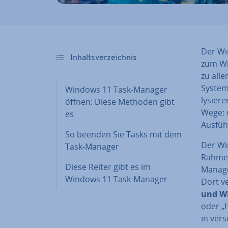
Der Wi
In­halts­ver­zeich­nis
zum Win
zu all
Systeme
Windows 11 Task-Manager
ly­sie
öffnen: Diese Methoden gibt
Wege: 
es
Ausfüh
So beenden Sie Tasks mit dem
Der Wi
Task-Manager
Rahmen
Diese Reiter gibt es im
Manager
Windows 11 Task-Manager
Dort v
und W
oder „
in ver­