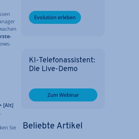
essen
Evolution erleben
Manager
­wa­chen
r­ste­
dows-
KI-Te­le­fon­as­sis­tent:
Die Live-Demo
Zum Webinar
+ [Alt]
.
Beliebte Artikel
ken Sie