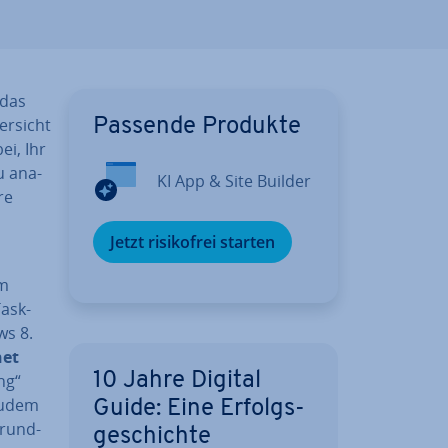
 das
ersicht
Passende Produkte
ei, Ihr
u ana­
KI App & Site Builder
re
Jetzt ri­si­ko­frei starten
im
Task-
ws 8.
net
10 Jahre Digital
ng“
 zudem
Guide: Eine Er­folgs­
grund­
ge­schich­te