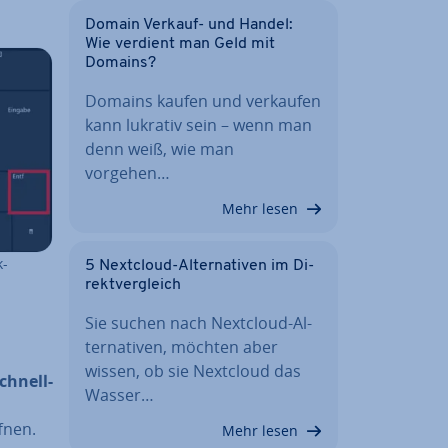
Domain Verkauf- und Handel:
Wie verdient man Geld mit
Domains?
Domains kaufen und verkaufen
kann lukrativ sein – wenn man
denn weiß, wie man
vorgehen…
Mehr lesen
k-
5 Nextcloud-Al­ter­na­ti­ven im Di­
rekt­ver­gleich
Sie suchen nach Nextcloud-Al­
ter­na­ti­ven, möchten aber
wissen, ob sie Nextcloud das
Schnell­
Wasser…
fnen.
Mehr lesen