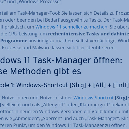
s­se“ und „Windows-Prozesse“.
rteil am Task-Manager-Tool: Sie lassen sich Details zu Proz
en oder beenden bei Bedarf aus­ge­wähl­te Tasks. Der Task-
mit praktisch, um
Windows 11 schneller zu machen
. Sie über
die CPU-Leistung, um
re­chen­in­ten­si­ve Tasks und da­hin­te
e Programme
ausfindig zu machen. Selbst ver­däch­ti­ge, Win
Prozesse und Malware lassen sich hier iden­ti­fi­zie­ren.
dows 11 Task-Manager öffnen:
se Methoden gibt es
de 1: Windows-Shortcut [Strg] + [Alt] + [Entf]
 Nut­ze­rin­nen und Nutzern ist der
Windows-Shortcut
[Strg] 
]
viel­leicht noch als „Af­fen­griff“ oder „Klam­mer­griff“ bekannt
 öffnet in neueren Windows-Versionen ein Voll­bild­me­nü mit
en wie „Abmelden“, „Sperren“ und auch „Task-Manager“. Klic
tzteren Punkt, um den Windows 11 Task-Manager zu öffnen.