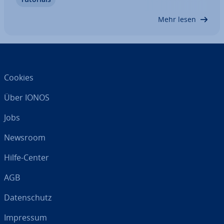
öffnen oder nutzen. Der Task-Manager von
Windows bietet einen Überblick über alle aktiven…
Mehr lesen
Cookies
Über IONOS
Jobs
Newsroom
Hilfe-Center
AGB
Da­ten­schutz
Impressum