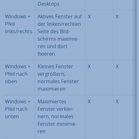
Desktops
Windows +
Aktives Fenster auf
X
X
Pfeil
der linken/rechten
links/rechts
Seite des Bild­
schirms ma­xi­mie­
ren und dort
fixieren
Windows +
Kleines Fenster
X
X
Pfeil nach
ver­grö­ßern,
oben
normales Fenster
ma­xi­mie­ren
Windows +
Ma­xi­mier­tes
X
X
Pfeil nach
Fenster ver­klei­
unten
nern, normales
Fenster mi­ni­mie­
ren