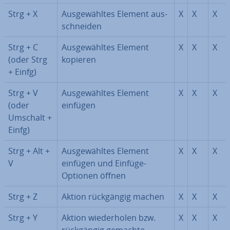
Strg + X
Aus­ge­wähl­tes Element aus­
X
X
X
schnei­den
Strg + C
Aus­ge­wähl­tes Element
X
X
X
(oder Strg
kopieren
+ Einfg)
Strg + V
Aus­ge­wähl­tes Element
X
X
X
(oder
einfügen
Umschalt +
Einfg)
Strg + Alt +
Aus­ge­wähl­tes Element
X
X
X
V
einfügen und Einfüge-
Optionen öffnen
Strg + Z
Aktion rück­gän­gig machen
X
X
X
Strg + Y
Aktion wie­der­ho­len bzw.
X
X
X