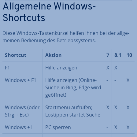
All­ge­mei­ne Windows-
Shortcuts
Diese Windows-Tas­ten­kür­zel helfen Ihnen bei der all­ge­
mei­nen Bedienung des Be­triebs­sys­tems.
Shortcut
Aktion
7
8.1
10
F1
Hilfe anzeigen
X
X
-
Windows + F1
Hilfe anzeigen (Online-
-
-
X
Suche in Bing, Edge wird
geöffnet)
Windows (oder
Startmenü aufrufen;
X
X
X
Strg + Esc)
Lostippen startet Suche
Windows + L
PC sperren
-
X
X