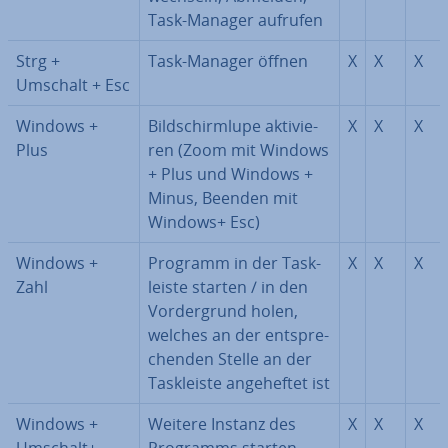
Task-Manager aufrufen
Strg +
Task-Manager öffnen
X
X
X
Umschalt + Esc
Windows +
Bild­schirm­lu­pe ak­ti­vie­
X
X
X
Plus
ren (Zoom mit Windows
+ Plus und Windows +
Minus, Beenden mit
Windows+ Esc)
Windows +
Programm in der Task­
X
X
X
Zahl
leis­te starten / in den
Vor­der­grund holen,
welches an der ent­spre­
chen­den Stelle an der
Task­leis­te an­ge­hef­tet ist
Windows +
Weitere Instanz des
X
X
X