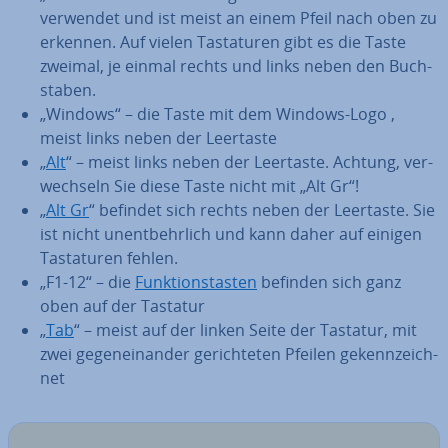
verwendet und ist meist an einem Pfeil nach oben zu
erkennen. Auf vielen Tas­ta­tu­ren gibt es die Taste
zweimal, je einmal rechts und links neben den Buch­
sta­ben.
„Windows“ – die Taste mit dem Windows-Logo ,
meist links neben der Leertaste
„
Alt
“ – meist links neben der Leertaste. Achtung, ver­
wech­seln Sie diese Taste nicht mit „Alt Gr“!
„
Alt Gr
“ befindet sich rechts neben der Leertaste. Sie
ist nicht un­ent­behr­lich und kann daher auf einigen
Tas­ta­tu­ren fehlen.
„F1-12“ – die
Funk­ti­ons­tas­ten
befinden sich ganz
oben auf der Tastatur
„
Tab
“ – meist auf der linken Seite der Tastatur, mit
zwei ge­gen­ein­an­der ge­rich­te­ten Pfeilen ge­kenn­zeich­
net