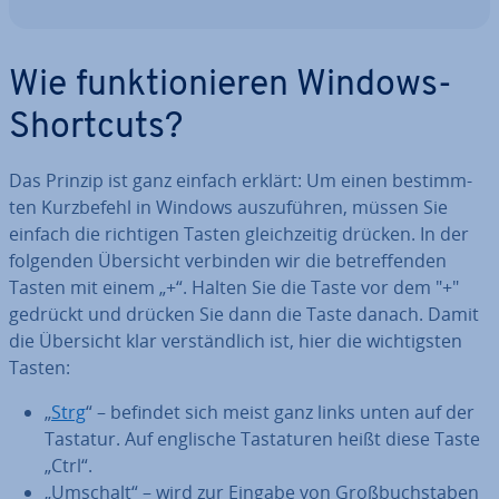
Wie funk­tio­nie­ren Windows-
Shortcuts?
Das Prinzip ist ganz einfach erklärt: Um einen be­stimm­
ten Kurz­be­fehl in Windows aus­zu­füh­ren, müssen Sie
einfach die richtigen Tasten gleich­zei­tig drücken. In der
folgenden Übersicht verbinden wir die be­tref­fen­den
Tasten mit einem „+“. Halten Sie die Taste vor dem "+"
gedrückt und drücken Sie dann die Taste danach. Damit
die Übersicht klar ver­ständ­lich ist, hier die wich­tigs­ten
Tasten:
„
Strg
“ – befindet sich meist ganz links unten auf der
Tastatur. Auf englische Tas­ta­tu­ren heißt diese Taste
„Ctrl“.
„Umschalt“ – wird zur Eingabe von Groß­buch­sta­ben