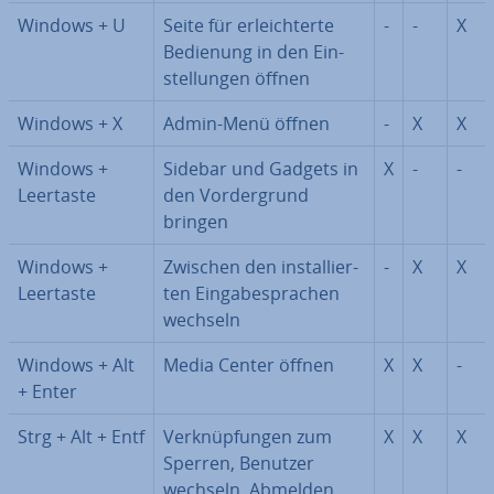
Windows + U
Seite für er­leich­ter­te
-
-
X
Bedienung in den Ein­
stel­lun­gen öffnen
Windows + X
Admin-Menü öffnen
-
X
X
Windows +
Sidebar und Gadgets in
X
-
-
Leertaste
den Vor­der­grund
bringen
Windows +
Zwischen den in­stal­lier­
-
X
X
Leertaste
ten Ein­ga­be­spra­chen
wechseln
Windows + Alt
Media Center öffnen
X
X
-
+ Enter
Strg + Alt + Entf
Ver­knüp­fun­gen zum
X
X
X
Sperren, Benutzer
wechseln, Abmelden,