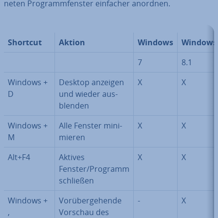
ne­ten Pro­gramm­fens­ter einfacher anordnen.
Shortcut
Aktion
Windows
Windows
7
8.1
Windows +
Desktop anzeigen
X
X
D
und wieder aus­
blen­den
Windows +
Alle Fenster mi­ni­
X
X
M
mie­ren
Alt+F4
Aktives
X
X
Fenster/Programm
schließen
Windows +
Vor­über­ge­hen­de
-
X
,
Vorschau des