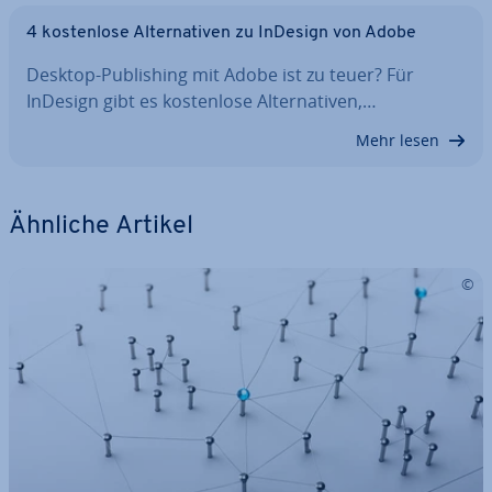
4 kos­ten­lo­se Al­ter­na­ti­ven zu InDesign von Adobe
Desktop-Pu­bli­shing mit Adobe ist zu teuer? Für
InDesign gibt es kos­ten­lo­se Al­ter­na­ti­ven,…
Mehr lesen
Ähnliche Artikel