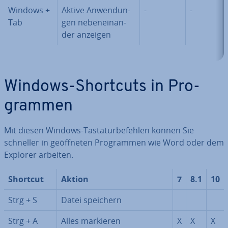
Windows +
Aktive An­wen­dun­
-
-
Tab
gen ne­ben­ein­an­
der anzeigen
Windows-Shortcuts in Pro­
gram­men
Mit diesen Windows-Tas­ta­tur­be­feh­len können Sie
schneller in ge­öff­ne­ten Pro­gram­men wie Word oder dem
Explorer arbeiten.
Shortcut
Aktion
7
8.1
10
Strg + S
Datei speichern
Strg + A
Alles markieren
X
X
X