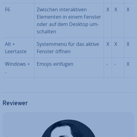
F6
Zwischen in­ter­ak­ti­ven
X
X
X
Elementen in einem Fenster
oder auf dem Desktop um­
schal­ten
Alt +
Sys­tem­me­nü für das aktive
X
X
X
Leertaste
Fenster öffnen
Windows +
Emojis einfügen
-
-
X
.
Reviewer