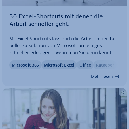
30 Excel-Shortcuts mit denen die
Arbeit schneller geht!
Mit Excel-Shortcuts lässt sich die Arbeit in der Ta­
bel­len­kal­ku­la­ti­on von Microsoft um einiges
schneller erledigen – wenn man Sie denn kennt.
Wir stellen Ihnen 30 nützliche Excel-Tas­ten­kom­bi­
Microsoft 365
Microsoft Excel
Office
Ratgeber
na­tio­nen vor, mit denen die Arbeit leichter von der
Hand geht: na­vi­gie­ren, Zellen einfügen…
Mehr lesen