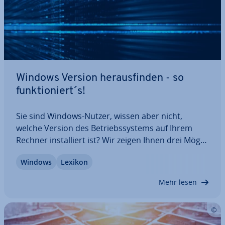
Windows Version her­aus­fin­den - so
funk­tio­niert´s!
Sie sind Windows-Nutzer, wissen aber nicht,
welche Version des Be­triebs­sys­tems auf Ihrem
Rechner in­stal­liert ist? Wir zeigen Ihnen drei Mög­
lich­kei­ten, mit denen Sie Ihre Windows-Version in
Windows
Lexikon
wenigen Sekunden her­aus­fin­den – per Tas­ten­kom­
bi­na­ti­on, über die Sys­tem­steue­rung oder…
Mehr lesen