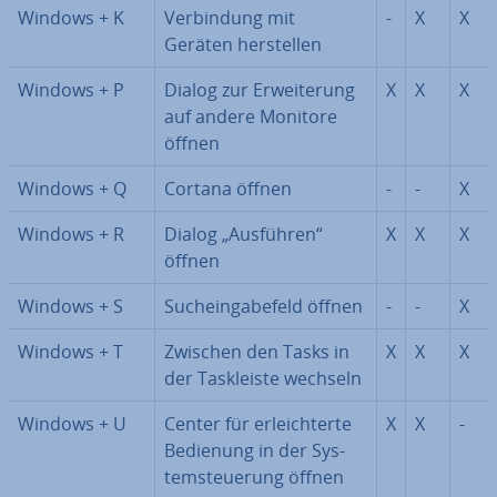
Windows + K
Ver­bin­dung mit
-
X
X
Geräten her­stel­len
Windows + P
Dialog zur Er­wei­te­rung
X
X
X
auf andere Monitore
öffnen
Windows + Q
Cortana öffnen
-
-
X
Windows + R
Dialog „Ausführen“
X
X
X
öffnen
Windows + S
Such­ein­ga­be­feld öffnen
-
-
X
Windows + T
Zwischen den Tasks in
X
X
X
der Task­leis­te wechseln
Windows + U
Center für er­leich­ter­te
X
X
-
Bedienung in der Sys­
tem­steue­rung öffnen