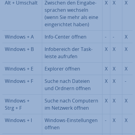
Alt + Umschalt
Zwischen den Ein­ga­be­
X
X
X
spra­chen wechseln
(wenn Sie mehr als eine
ein­ge­rich­tet haben)
Windows + A
Info-Center öffnen
-
-
X
Windows + B
In­fo­be­reich der Task­
X
X
X
leis­te aufrufen
Windows + E
Explorer öffnen
X
X
X
Windows + F
Suche nach Dateien
X
X
-
und Ordnern öffnen
Windows +
Suche nach Computern
X
X
X
Strg + F
im Netzwerk öffnen
Windows + I
Windows-Ein­stel­lun­gen
-
X
X
öffnen