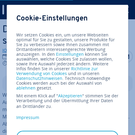
Digital Guide
Cookie-Einstellungen
Zum Haupt­in­halt springen
Diese Windows-Shortcuts
Wir setzen Cookies ein, um unsere Webseiten
sollten Sie kennen
optimal für Sie zu gestalten, unsere Produkte für
Sie zu verbessern sowie Ihnen zusammen mit
Drittanbietern interessengerechte Werbung
IONOS Redaktion
anzuzeigen. In den
Einstellungen
können Sie
Auf Facebo
Auf Tw
A
16.04.2020
auswählen, welche Cookies Sie zulassen wollen,
6 mins
sowie Ihre Auswahl jederzeit ändern. Weitere
Infos finden Sie in unserer
Richtlinie zur
Verwendung von Cookies
und in unseren
Datenschutzhinweisen
. Technisch notwendige
Cookies werden auch bei der Auswahl von
In­halts­ver­zeich­nis
ablehnen
gesetzt.
Wer täglich am Computer arbeitet, versucht, gängige
Mit einem Klick auf "
Akzeptieren
" stimmen Sie der
Verarbeitung und der Übermittlung Ihrer Daten
Aufgaben möglichst schnell durch­zu­füh­ren. Immer erst
an Drittländer zu.
mit dem Maus­zei­ger die richtigen Buttons zum
Markieren, Kopieren und Einfügen zu finden, kostet Zeit.
Impressum
Aber es geht auch schneller: Sie müssen dafür lediglich
die
Windows-Shortcuts
kennen. Gemeint sind Tas­ten­