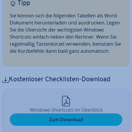
Tipp
Sie können sich die folgenden Tabellen als Word-
Dokument her­un­ter­la­den und aus­dru­cken. Legen
Sie die Übersicht der wich­tigs­ten Windows
Shortcuts einfach neben den Rechner. Wenn Sie
re­gel­mä­ßig Tas­ten­kür­zel verwenden, benutzen Sie
die Kurz­be­feh­le dann bald ganz au­to­ma­tisch.
Kos­ten­lo­ser Check­lis­ten-Download
Windows-Shortcuts im Überblick
Zum Download