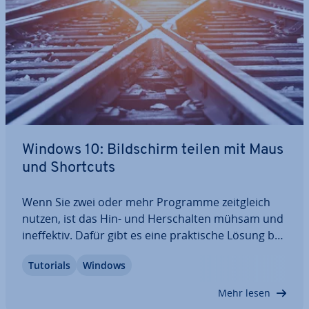
Windows 10: Bild­schirm teilen mit Maus
und Shortcuts
Wenn Sie zwei oder mehr Programme zeit­gleich
nutzen, ist das Hin- und Her­schal­ten mühsam und
in­ef­fek­tiv. Dafür gibt es eine prak­ti­sche Lösung bei
Windows 10: Bild­schirm teilen. Mit dieser Funktion
Tutorials
Windows
füllen zwei Fenster je eine Bild­schirm­hälf­te oder
vier Programme je ein Viertel des…
Mehr lesen