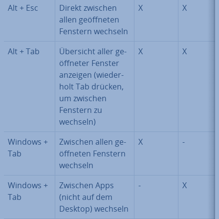
Alt + Esc
Direkt zwischen
X
X
allen ge­öff­ne­ten
Fenstern wechseln
Alt + Tab
Übersicht aller ge­
X
X
öff­ne­ter Fenster
anzeigen (wie­der­
holt Tab drücken,
um zwischen
Fenstern zu
wechseln)
Windows +
Zwischen allen ge­
X
-
Tab
öff­ne­ten Fenstern
wechseln
Windows +
Zwischen Apps
-
X
Tab
(nicht auf dem
Desktop) wechseln