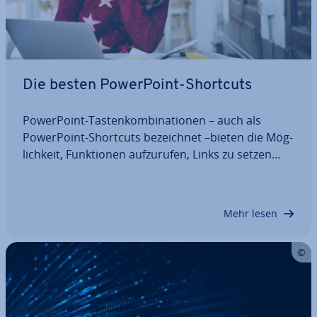
Die besten Power­Point-Shortcuts
Power­Point-Tas­ten­kom­bi­na­tio­nen – auch als
Power­Point-Shortcuts be­zeich­net –bieten die Mög­
lich­keit, Funk­tio­nen auf­zu­ru­fen, Links zu setzen
und die ver­schie­dens­ten For­ma­tie­run­gen vor­zu­
neh­men. Da sich die prak­ti­schen Tas­ten­kür­zel
schnell eingeben lassen und eine Menge Schritte…
Mehr lesen