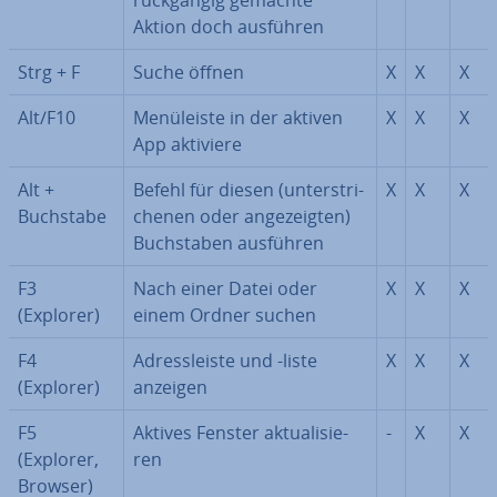
rück­gän­gig gemachte
Aktion doch ausführen
Strg + F
Suche öffnen
X
X
X
Alt/F10
Me­nü­leis­te in der aktiven
X
X
X
App aktiviere
Alt +
Befehl für diesen (un­ter­stri­
X
X
X
Buchstabe
che­nen oder an­ge­zeig­ten)
Buch­sta­ben ausführen
F3
Nach einer Datei oder
X
X
X
(Explorer)
einem Ordner suchen
F4
Adress­leis­te und -liste
X
X
X
(Explorer)
anzeigen
F5
Aktives Fenster ak­tua­li­sie­
-
X
X
(Explorer,
ren
Browser)