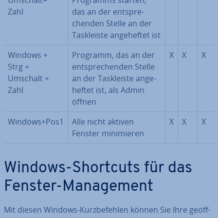
Umschalt+
Programms starten,
Zahl
das an der ent­spre­
chen­den Stelle an der
Task­leis­te an­ge­hef­tet ist
Windows +
Programm, das an der
X
X
X
Strg +
ent­spre­chen­den Stelle
Umschalt +
an der Task­leis­te an­ge­
Zahl
hef­tet ist, als Admin
öffnen
Windows+Pos1
Alle nicht aktiven
X
X
X
Fenster mi­ni­mie­ren
Windows-Shortcuts für das
Fenster-Ma­nage­ment
Mit diesen Windows-Kurz­be­feh­len können Sie Ihre ge­öff­