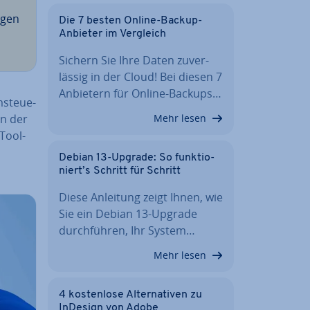
igen
Die 7 besten Online-Backup-
Anbieter im Vergleich
Sichern Sie Ihre Daten zu­ver­
läs­sig in der Cloud! Bei diesen 7
Anbietern für Online-Backups…
­steue­
in der
Mehr lesen
Tool-
Debian 13-Upgrade: So funk­tio­
niert’s Schritt für Schritt
Diese Anleitung zeigt Ihnen, wie
Sie ein Debian 13-Upgrade
durch­füh­ren, Ihr System…
Mehr lesen
4 kos­ten­lo­se Al­ter­na­ti­ven zu
InDesign von Adobe