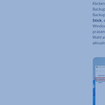
Klicken
Backup-
Backup
Stick
,
Windows
prä­sen
Wahl ab
ak­tua­li