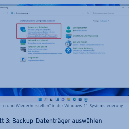
ern und Wie­der­her­stel­len“ in der Windows-11-Sys­tem­steue­rung
tt 3: Backup-Da­ten­trä­ger auswählen