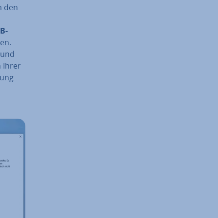
m den
B-
en.
n und
 Ihrer
tung