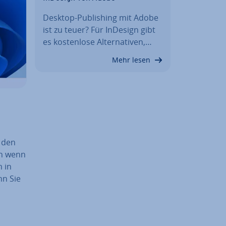
Desktop-Pu­bli­shing mit Adobe
ist zu teuer? Für InDesign gibt
es kos­ten­lo­se Al­ter­na­ti­ven,…
Mehr lesen
f den
ch wenn
 in
nn Sie