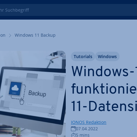
 Such­be­griff
i­on
Windows 11 Backup
Tutorials
Windows
Windows-1
funk­tio­n
11-Da­ten­s
IONOS Redaktion
07.04.2022
5 mins