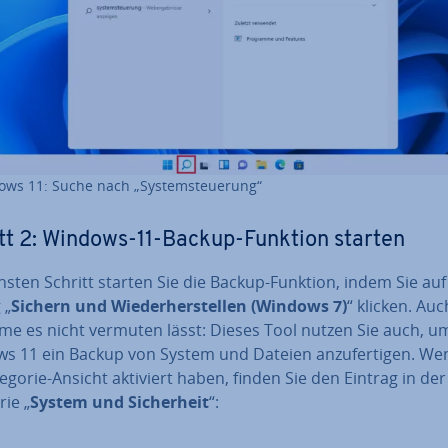
ws 11: Suche nach „Sys­tem­steue­rung“
tt 2: Windows-11-Backup-Funktion starten
hsten Schritt starten Sie die Backup-Funktion, indem Sie au
 „
Sichern und Wie­der­her­stel­len (Windows 7)
“ klicken. Au
me es nicht vermuten lässt: Dieses Tool nutzen Sie auch, um
s 11 ein Backup von System und Dateien an­zu­fer­ti­gen. We
egorie-Ansicht aktiviert haben, finden Sie den Eintrag in der
ie „
System und Si­cher­heit
“: