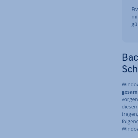
Fra
mi
gün
Bac
Sch
Windows
gesamt
vor­ge­
diesem
tra­gen
folgend
Window