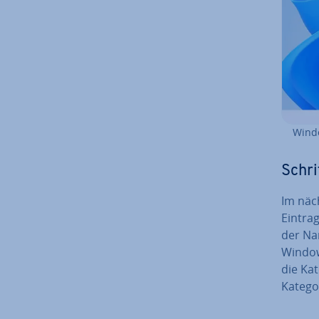
Windo
Schri
Im näc
Eintrag
der Na
Window
die Kat
Kategor