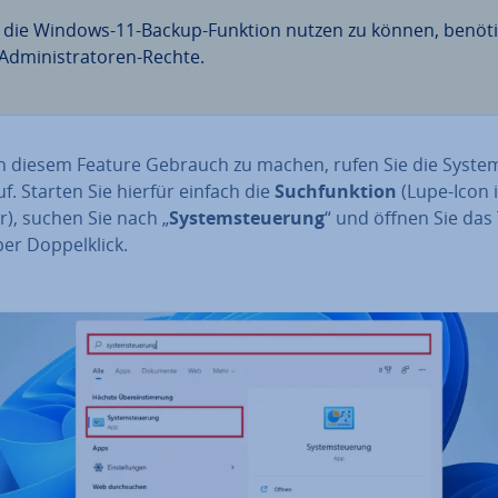
die Windows-11-Backup-Funktion nutzen zu können, benöt
Ad­mi­nis­tra­to­ren-Rechte.
 diesem Feature Gebrauch zu machen, rufen Sie die Sys­tem
f. Starten Sie hierfür einfach die
Such­funk­ti­on
(Lupe-Icon 
r), suchen Sie nach „
Sys­tem­steue­rung
“ und öffnen Sie das 
r Dop­pel­klick.