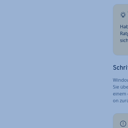
Hab
Rat
si­c
Schri
Windows
Sie übe
einem e
on zurü