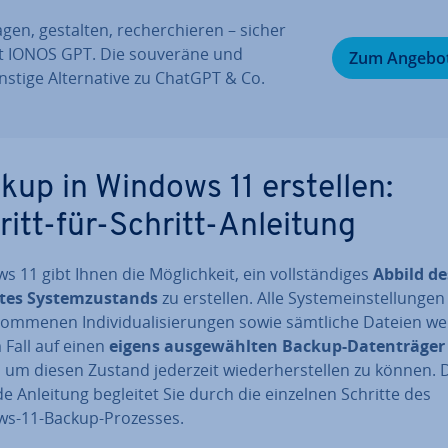
gen, gestalten, re­cher­chie­ren – sicher
t IONOS GPT. Die souveräne und
Zum Angebo
stige Al­ter­na­ti­ve zu ChatGPT & Co.
kup in Windows 11 erstellen:
ritt-für-Schritt-Anleitung
 11 gibt Ihnen die Mög­lich­keit, ein voll­stän­di­ges
Abbild de
es Sys­tem­zu­stands
zu erstellen. Alle Sys­tem­ein­stel­lun­ge
nom­me­nen In­di­vi­dua­li­sie­run­gen sowie sämtliche Dateien w
 Fall auf einen
eigens aus­ge­wähl­ten Backup-Da­ten­trä­ger
, um diesen Zustand jederzeit wie­der­her­stel­len zu können. 
e Anleitung begleitet Sie durch die einzelnen Schritte des
s-11-Backup-Prozesses.