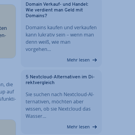
Domain Verkauf- und Handel:
Wie verdient man Geld mit
Domains?
Domains kaufen und verkaufen
­ten
kann lukrativ sein – wenn man
en­
denn weiß, wie man
vorgehen…
Mehr lesen
5 Nextcloud-Al­ter­na­ti­ven im Di­
rekt­ver­gleich
n, die
kup auf
Sie suchen nach Nextcloud-Al­
funk­ti­
ter­na­ti­ven, möchten aber
wissen, ob sie Nextcloud das
Wasser…
Mehr lesen