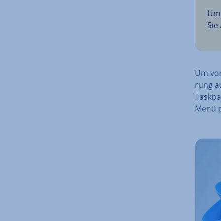
Um 
Sie 
Um von
rung au
Taskba
Menü pe