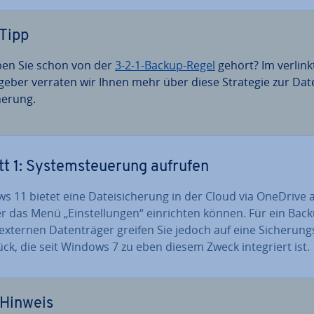
Tipp
en Sie schon von der
3-2-1-Backup-Regel
gehört? Im ver­link
geber verraten wir Ihnen mehr über diese Strategie zur Da­t
he­rung.
tt 1: Sys­tem­steue­rung aufrufen
 11 bietet eine Da­tei­si­che­rung in der Cloud via OneDrive a
r das Menü „Ein­stel­lun­gen“ ein­rich­ten können. Für ein Bac
xternen Da­ten­trä­ger greifen Sie jedoch auf eine Si­che­rungs­
ck, die seit Windows 7 zu eben diesem Zweck in­te­griert ist.
Hinweis