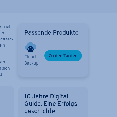
er­neh­
den
Passende Produkte
ens­re­
ein
Zu den Tarifen
Cloud
von
Backup
s sich
t.
10 Jahre Digital
Guide: Eine Er­folgs­
­
ge­schich­te