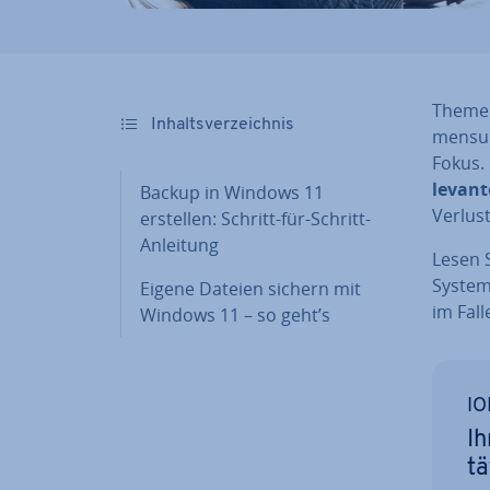
Themen
In­halts­ver­zeich­nis
mens­u
Fokus.
le­van
Backup in Windows 11
Verlus
erstellen: Schritt-für-Schritt-
Anleitung
Lesen S
System 
Eigene Dateien sichern mit
im Fall
Windows 11 – so geht’s
IO
Ih
tä