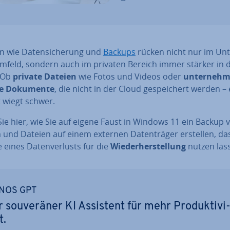
 wie Da­ten­si­che­rung und
Backups
rücken nicht nur im Un­t
m­feld, sondern auch im privaten Bereich immer stärker in 
 Ob
private Dateien
wie Fotos und Videos oder
un­ter­neh­m
­te Dokumente
, die nicht in der Cloud ge­spei­chert werden – 
t wiegt schwer.
ie hier, wie Sie auf eigene Faust in Windows 11 ein Backup 
und Dateien auf einem externen Da­ten­trä­ger erstellen, da
e eines Da­ten­ver­lusts für die
Wie­der­her­stel­lung
nutzen läss
NOS GPT
r sou­ve­rä­ner KI Assistent für mehr Pro­duk­ti­vi
t.