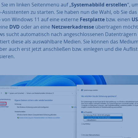
 Sie im linken Sei­ten­me­nü auf „
Sys­tem­ab­bild erstellen
“, u
As­sis­ten­ten zu starten. Sie haben nun die Wahl, ob Sie das
 von Windows 11 auf eine externe
Fest­plat­te
bzw. einen
US
 eine
DVD
oder an eine
Netz­werk­adres­se
über­tra­gen möcht
 sucht au­to­ma­tisch nach an­ge­schlos­se­nen Da­ten­trä­ger
­tiert diese als aus­wähl­ba­re Medien. Sie können das Medium
er auch erst jetzt an­schlie­ßen bzw. einlegen und die Auf­lis­
­sie­ren.