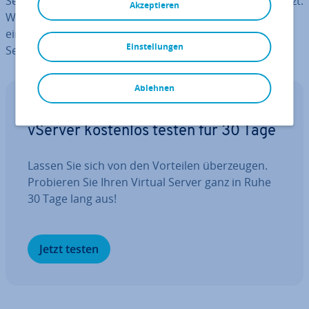
Server werden häufig in der
Web­ent­wick­lung
ein­ge­setzt.
Akzeptieren
Was genau versteht man unter FTP? Wofür können Sie
einen FTP-Server nutzen? Und wie lässt sich ein FTP-
Einstellungen
Server mit FileZilla ein­rich­ten?
Ablehnen
Free VPS Trial
vServer kostenlos testen für 30 Tage
Lassen Sie sich von den Vorteilen über­zeu­gen.
Probieren Sie Ihren Virtual Server ganz in Ruhe
30 Tage lang aus!
Jetzt testen