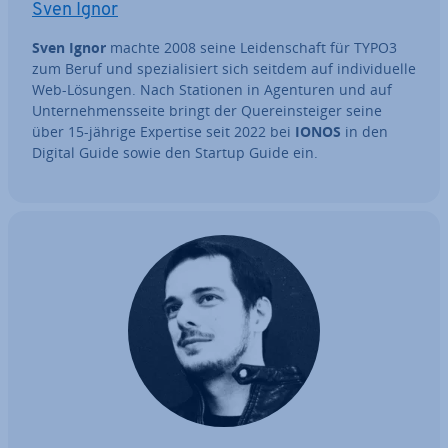
Sven Ignor
Sven Ignor
machte 2008 seine Lei­den­schaft für TYPO3
zum Beruf und spe­zia­li­siert sich seitdem auf in­di­vi­du­el­le
Web-Lösungen. Nach Stationen in Agenturen und auf
Un­ter­neh­mens­sei­te bringt der Quer­ein­stei­ger seine
über 15-jährige Expertise seit 2022 bei
IONOS
in den
Digital Guide sowie den Startup Guide ein.