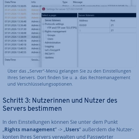
Über das „Server“-Menü gelangen Sie zu den Ein­stel­lun­gen
Ihres Servers. Dort finden Sie u. a. das Rech­te­ma­nage­ment
und Ver­schlüs­se­lungs­op­tio­nen.
Schritt 3: Nut­ze­rin­nen und Nutzer des
Servers bestimmen
In den Ein­stel­lun­gen können Sie unter dem Punkt
„
Rights ma­nage­ment
“ -> „
Users
“ außerdem die Nut­zer­
kon­ten Ihres Servers verwalten und Pass­wör­ter