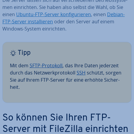
Die Server lassen sich auf ver­schie­de­nen Be­triebs­sys­te­
men ein­rich­ten. Sie haben also selbst die Wahl, ob Sie
einen
Ubuntu-FTP-Server kon­fi­gu­rie­ren
, einen
Debian-
FTP-Server in­stal­lie­ren
oder den Server auf einem
Windows-System ein­rich­ten.
Tipp
Mit dem
SFTP-Protokoll
, das Ihre Daten jederzeit
durch das Netz­werk­pro­to­koll
SSH
schützt, sorgen
Sie auf Ihrem FTP-Server für eine erhöhte Si­cher­
heit.
So können Sie Ihren FTP-
Server mit FileZilla ein­rich­ten