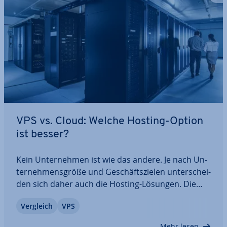
VPS vs. Cloud: Welche Hosting-Option
ist besser?
Kein Un­ter­neh­men ist wie das andere. Je nach Un­
ter­neh­mens­grö­ße und Ge­schäfts­zie­len un­ter­schei­
den sich daher auch die Hosting-Lösungen. Die
Varianten VPS (Virtual Private Server) und Cloud-
Vergleich
VPS
Hosting stehen sich hier oftmals gegenüber.
Während VPS sich eher an mit­tel­stän­di­sche…
Mehr lesen