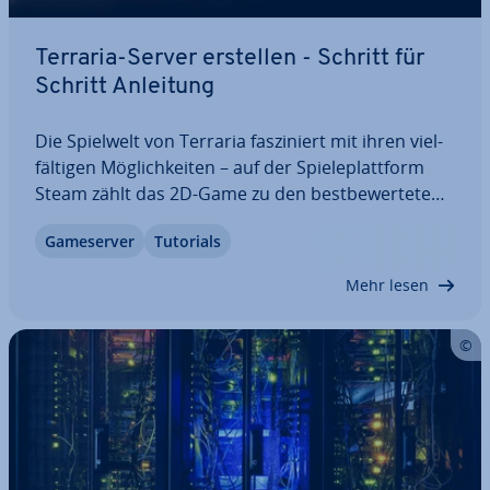
Terraria-Server erstellen - Schritt für
Schritt Anleitung
Die Spielwelt von Terraria fas­zi­niert mit ihren viel­
fäl­ti­gen Mög­lich­kei­ten – auf der Spie­le­platt­form
Steam zählt das 2D-Game zu den best­be­wer­te­ten
Spielen aller Zeiten. Wer gemeinsam im Mehr­spie­
Game­ser­ver
Tutorials
ler-Modus zocken und dabei maximale Frei­hei­ten
genießen möchte, kann hierfür einen…
Mehr lesen