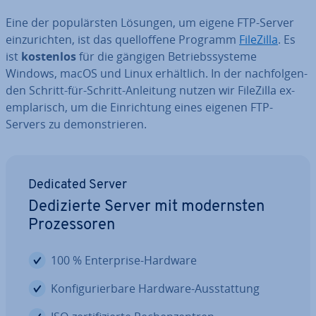
Eine der po­pu­lärs­ten Lösungen, um eigene FTP-Server
ein­zu­rich­ten, ist das quell­of­fe­ne Programm
FileZilla
. Es
ist
kostenlos
für die gängigen Be­triebs­sys­te­me
Windows, macOS und Linux er­hält­lich. In der nach­fol­gen­
den Schritt-für-Schritt-Anleitung nutzen wir FileZilla ex­
em­pla­risch, um die Ein­rich­tung eines eigenen FTP-
Servers zu de­mons­trie­ren.
Dedicated Server
De­di­zier­te Server mit mo­derns­ten
Pro­zes­so­ren
100 % En­ter­pri­se-Hardware
Kon­fi­gu­rier­ba­re Hardware-Aus­stat­tung