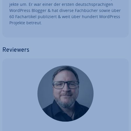
jek­te um. Er war einer der ersten deutsch­spra­chi­gen
WordPress Blogger & hat diverse Fach­bü­cher sowie über
60 Fach­ar­ti­kel pu­bli­ziert & weit über hundert WordPress
Projekte betreut.
Reviewers