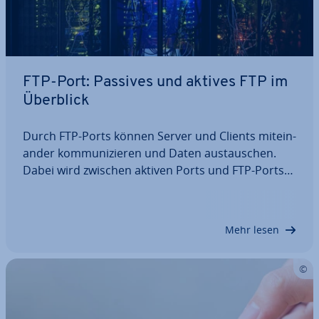
FTP-Port: Passives und aktives FTP im
Überblick
Durch FTP-Ports können Server und Clients mit­ein­
an­der kom­mu­ni­zie­ren und Daten aus­tau­schen.
Dabei wird zwischen aktiven Ports und FTP-Ports
im Passive Mode un­ter­schie­den. In diesem Beitrag
erfahren Sie, was die beiden Modi aus­zeich­net, wie
die FTP-Ports 21 und 20 funk­tio­nie­ren und…
Mehr lesen