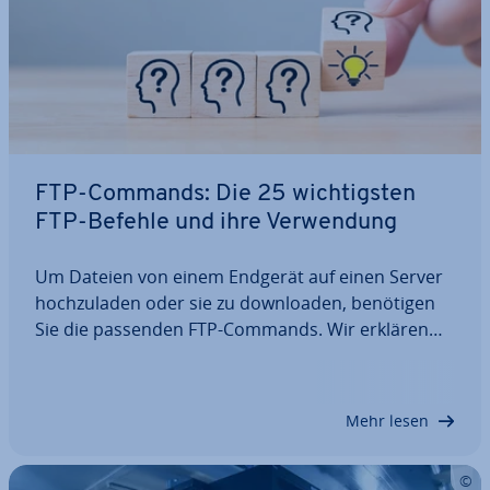
FTP-Commands: Die 25 wich­tigs­ten
FTP-Befehle und ihre Ver­wen­dung
Um Dateien von einem Endgerät auf einen Server
hoch­zu­la­den oder sie zu down­loa­den, benötigen
Sie die passenden FTP-Commands. Wir erklären
Ihnen, was FTP-Befehle genau sind, wie man sie
verwendet und welche die 25 wich­tigs­ten FTP-
Kommandos für die tägliche Arbeit sind. Auch
Mehr lesen
die…