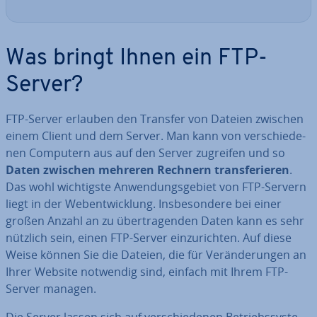
Was bringt Ihnen ein FTP-
Server?
FTP-Server erlauben den Transfer von Dateien zwischen
einem Client und dem Server. Man kann von ver­schie­de­
nen Computern aus auf den Server zugreifen und so
Daten zwischen mehreren Rechnern trans­fe­rie­ren
.
Das wohl wich­tigs­te An­wen­dungs­ge­biet von FTP-Servern
liegt in der Web­ent­wick­lung. Ins­be­son­de­re bei einer
großen Anzahl an zu über­tra­gen­den Daten kann es sehr
nützlich sein, einen FTP-Server ein­zu­rich­ten. Auf diese
Weise können Sie die Dateien, die für Ver­än­de­run­gen an
Ihrer Website notwendig sind, einfach mit Ihrem FTP-
Server managen.