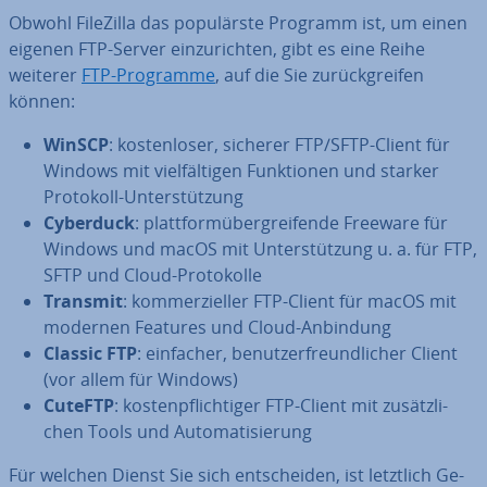
Obwohl FileZilla das po­pu­lärs­te Programm ist, um einen
eigenen FTP-Server ein­zu­rich­ten, gibt es eine Reihe
weiterer
FTP-Programme
, auf die Sie zu­rück­grei­fen
können:
WinSCP
: kos­ten­lo­ser, sicherer FTP/SFTP-Client für
Windows mit viel­fäl­ti­gen Funk­tio­nen und starker
Protokoll-Un­ter­stüt­zung
Cyberduck
: platt­form­über­grei­fen­de Freeware für
Windows und macOS mit Un­ter­stüt­zung u. a. für FTP,
SFTP und Cloud-Pro­to­kol­le
Transmit
: kom­mer­zi­el­ler FTP-Client für macOS mit
modernen Features und Cloud-Anbindung
Classic FTP
: einfacher, be­nut­zer­freund­li­cher Client
(vor allem für Windows)
CuteFTP
: kos­ten­pflich­ti­ger FTP-Client mit zu­sätz­li­
chen Tools und Au­to­ma­ti­sie­rung
Für welchen Dienst Sie sich ent­schei­den, ist letztlich Ge­