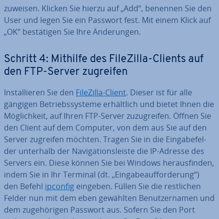
zuweisen. Klicken Sie hierzu auf „Add“, benennen Sie den
User und legen Sie ein Passwort fest. Mit einem Klick auf
„OK“ be­stä­ti­gen Sie Ihre Än­de­run­gen.
Schritt 4: Mithilfe des FileZilla-Clients auf
den FTP-Server zugreifen
In­stal­lie­ren Sie den
FileZilla-Client
. Dieser ist für alle
gängigen Be­triebs­sys­te­me er­hält­lich und bietet Ihnen die
Mög­lich­keit, auf Ihren FTP-Server zu­zu­grei­fen. Öffnen Sie
den Client auf dem Computer, von dem aus Sie auf den
Server zugreifen möchten. Tragen Sie in die Ein­ga­be­fel­
der unterhalb der Na­vi­ga­ti­ons­leis­te die IP-Adresse des
Servers ein. Diese können Sie bei Windows her­aus­fin­den,
indem Sie in Ihr Terminal (dt. „Ein­ga­be­auf­for­de­rung“)
den Befehl
ipconfig
eingeben. Füllen Sie die rest­li­chen
Felder nun mit dem eben gewählten Be­nut­zer­na­men und
dem zu­ge­hö­ri­gen Passwort aus. Sofern Sie den Port