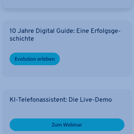
10 Jahre Digital Guide: Eine Er­folgs­ge­
schich­te
Evolution erleben
KI-Te­le­fon­as­sis­tent: Die Live-Demo
Zum Webinar