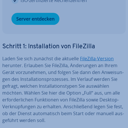
ISO-zer­ti­fi­zier­te Re­chen­zen­tren
Server entdecken
Schritt 1: In­stal­la­ti­on von FileZilla
Laden Sie sich zunächst die aktuelle
FileZilla-Version
herunter. Erlauben Sie FileZilla, Än­de­run­gen an Ihrem
Gerät vor­zu­neh­men, und folgen Sie dann den An­wei­sun­
gen des In­stal­la­ti­ons­pro­zes­ses. Im Verlauf werden Sie
gefragt, welchen In­stal­la­ti­ons­ty­pen Sie auswählen
möchten. Wählen Sie hier die Option „Full“ aus, um alle
er­for­der­li­chen Funk­tio­nen von FileZilla sowie Desktop-
Ver­knüp­fun­gen zu erhalten. An­schlie­ßend legen Sie fest,
ob der Dienst au­to­ma­tisch beim Start oder manuell aus­
ge­führt werden soll.