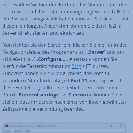
sein, wählen Sie hier den Port mit der Nummer aus, die
Ihnen während der In­stal­la­ti­on angezeigt wurde. Falls Sie
ein Passwort aus­ge­wählt haben, müssen Sie sich nun mit
diesem einloggen. Ansonsten können Sie den FileZilla-
Server direkt starten und ein­rich­ten.
Nun richten Sie den Server ein. Klicken Sie hierfür in der
Na­vi­ga­ti­ons­leis­te des Programms auf „
Server
“ und an­
schlie­ßend auf „
Configure…
“. Al­ter­na­tiv können Sie
hierfür die Tas­ten­kom­bi­na­ti­on
Strg
+ [F] nutzen.
Zunächst haben Sie die Mög­lich­keit, den Port zu
verändern. Stan­dard­mä­ßig ist
Port 21
vor­ausge­wählt –
diese Ein­stel­lung sollten Sie bei­be­hal­ten. Unter dem
Punkt „
Protocol settings
“ -> „
Timeouts
“ können Sie ein­
stel­len, dass Ihr Server nach einer von Ihnen gewählten
Zeit­span­ne die Ver­bin­dung beendet.