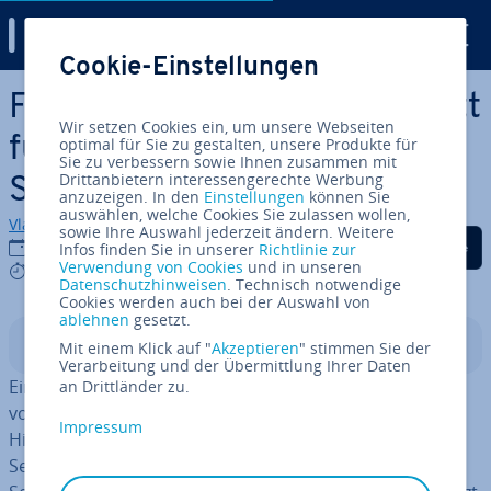
Digital Guide
Cookie-Einstellungen
Zum Haupt­in­halt springen
FTP-Server ein­rich­ten: Schritt
Wir setzen Cookies ein, um unsere Webseiten
für Schritt zum eigenen FTP-
optimal für Sie zu gestalten, unsere Produkte für
Sie zu verbessern sowie Ihnen zusammen mit
Drittanbietern interessengerechte Werbung
Server
anzuzeigen. In den
Einstellungen
können Sie
auswählen, welche Cookies Sie zulassen wollen,
Vladimir Simovic
sowie Ihre Auswahl jederzeit ändern. Weitere
Auf Facebook teilen
Auf Twitter teilen
Auf LinkedIn tei
08.01.2026
Infos finden Sie in unserer
Richtlinie zur
Verwendung von Cookies
und in unseren
7 mins
Datenschutzhinweisen
. Technisch notwendige
Cookies werden auch bei der Auswahl von
ablehnen
gesetzt.
In­halts­ver­zeich­nis
Mit einem Klick auf "
Akzeptieren
" stimmen Sie der
Verarbeitung und der Übermittlung Ihrer Daten
Ein eigener FTP-Server er­mög­licht es Ihnen, Ihre Daten
an Drittländer zu.
von einem Gerät auf ein anderes zu trans­fe­rie­ren.
Impressum
Hierbei stellt der Server eine Ver­bin­dung zwischen dem
Sender von Dateien und deren Empfänger her. FTP-