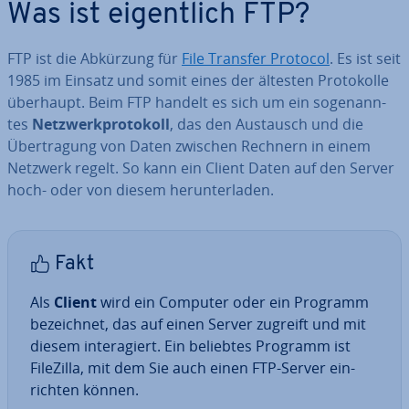
Was ist ei­gent­lich FTP?
FTP ist die Abkürzung für
File Transfer Protocol
. Es ist seit
1985 im Einsatz und somit eines der ältesten Pro­to­kol­le
überhaupt. Beim FTP handelt es sich um ein so­ge­nann­
tes
Netz­werk­pro­to­koll
, das den Austausch und die
Über­tra­gung von Daten zwischen Rechnern in einem
Netzwerk regelt. So kann ein Client Daten auf den Server
hoch- oder von diesem her­un­ter­la­den.
Fakt
Als
Client
wird ein Computer oder ein Programm
be­zeich­net, das auf einen Server zugreift und mit
diesem in­ter­agiert. Ein beliebtes Programm ist
FileZilla, mit dem Sie auch einen FTP-Server ein­
rich­ten können.