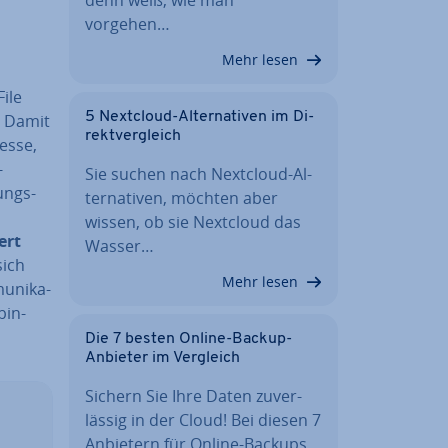
vorgehen…
Mehr lesen
File
5 Nextcloud-Al­ter­na­ti­ven im Di­
. Damit
rekt­ver­gleich
es­se,
-
Sie suchen nach Nextcloud-Al­
ungs­
ter­na­ti­ven, möchten aber
wissen, ob sie Nextcloud das
iert
Wasser…
sich
Mehr lesen
­ni­ka­
bin­
Die 7 besten Online-Backup-
Anbieter im Vergleich
Sichern Sie Ihre Daten zu­ver­
läs­sig in der Cloud! Bei diesen 7
Anbietern für Online-Backups…