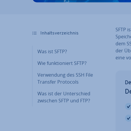
SFTP is
In­halts­ver­zeich­nis
Speiche
dem SS
der Übe
Was ist SFTP?
eine vol
Wie funk­tio­niert SFTP?
Ver­wen­dung des SSH File
Transfer Protocols
De
De
Was ist der Un­ter­schied
zwischen SFTP und FTP?