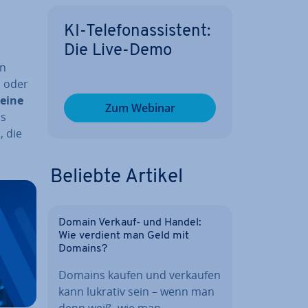
KI-Te­le­fon­as­sis­tent:
Die Live-Demo
en
n oder
eine
Zum Webinar
as
, die
Beliebte Artikel
Domain Verkauf- und Handel:
Wie verdient man Geld mit
Domains?
Domains kaufen und verkaufen
kann lukrativ sein – wenn man
denn weiß, wie man