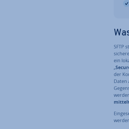
Was
SFTP st
sicher
ein lok
„
Secur
der Kom
Daten a
Gegens
werden
mit­tel
Ein­ge­
werden 