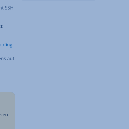
nnt SSH
zt
oofing
ens auf
osen