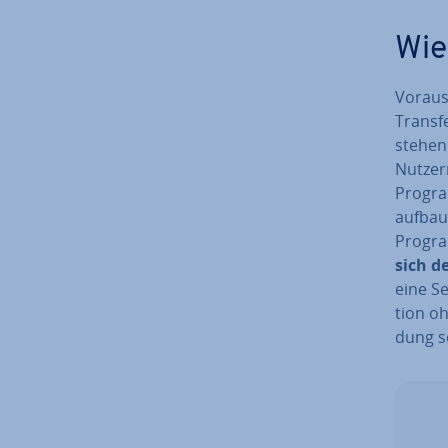
Wie
Vor­aus
Transf
stehen 
Nut­zer
Progra
auf­bau
Progra
sich de
eine Se
ti­on o
dung so