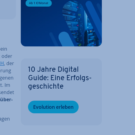
 ein
t oder
SH
, der
10 Jahre Digital
e­rung
­ge­nen
Guide: Eine Er­folgs­
t. Im
ge­schich­te
esendet
t über­
Evolution erleben
a­gen