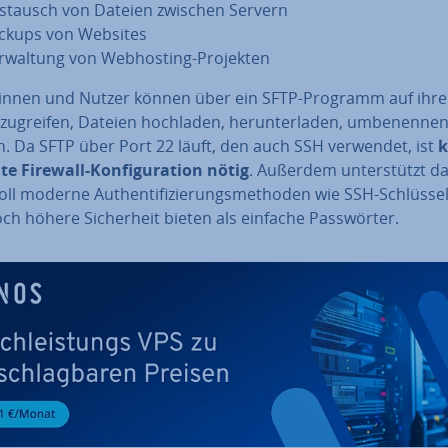
stausch von Dateien zwischen Servern
ckups von Websites
r­wal­tung von Web­hos­ting-Projekten
­rin­nen und Nutzer können über ein SFTP-Programm auf ihr
zugreifen, Dateien hochladen, her­un­ter­la­den, um­be­nen­ne
n. Da SFTP über Port 22 läuft, den auch SSH verwendet, ist
k
e Firewall-Kon­fi­gu­ra­ti­on nötig
. Außerdem un­ter­stützt d
ll moderne Au­then­ti­fi­zie­rungs­me­tho­den wie SSH-Schlüssel
ch höhere Si­cher­heit bieten als einfache Pass­wör­ter.