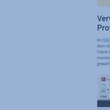
Ver
Pro
Im
(S)
dem die
Clien
meisten
ge­wähl