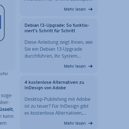
Mehr lesen
Debian 13-Upgrade: So funk­tio­
niert’s Schritt für Schritt
Diese Anleitung zeigt Ihnen, wie
Sie ein Debian 13-Upgrade
durch­füh­ren, Ihr System…
Mehr lesen
nsfer
4 kos­ten­lo­se Al­ter­na­ti­ven zu
InDesign von Adobe
so­ge­
Desktop-Pu­bli­shing mit Adobe
­über­
ist zu teuer? Für InDesign gibt
üs­selt
,
es kos­ten­lo­se Al­ter­na­ti­ven,…
en kann.
 dem
Mehr lesen