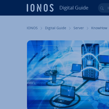
Digital Guide
Ihr
Zum Haupt­in­halt springen
IONOS
Digital Guide
Server
KnowHow