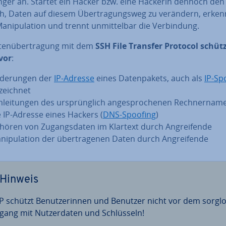
ger an. Startet ein Hacker bzw. eine Hackerin dennoch den
h, Daten auf diesem Über­tra­gungs­weg zu verändern, erke
a­ni­pu­la­ti­on und trennt un­mit­tel­bar die Ver­bin­dung.
ten­über­tra­gung mit dem
SSH File Transfer Protocol schüt
vor
:
­de­run­gen der
IP-Adresse
eines Da­ten­pa­kets, auch als
IP-Sp
zeich­net
­lei­tun­gen des ur­sprüng­lich an­ge­spro­che­nen Rech­ner­na­m
e IP-Adresse eines Hackers (
DNS-Spoofing
)
hören von Zu­gangs­da­ten im Klartext durch An­grei­fen­de
ni­pu­la­ti­on der über­tra­ge­nen Daten durch An­grei­fen­de
Hinweis
P schützt Be­nut­ze­rin­nen und Benutzer nicht vor dem sorgl
ang mit Nut­zer­da­ten und Schlüs­seln!