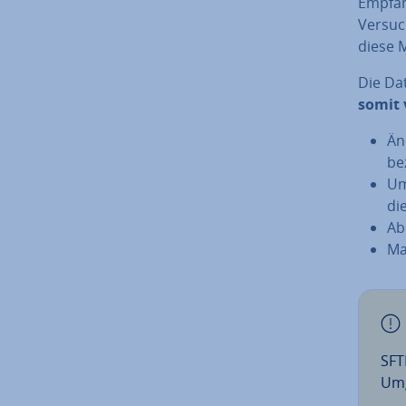
Empfän
Versuc
diese M
Die Da­
somit 
Än
be­
Um
di
Ab
Ma­
SFT
Umg