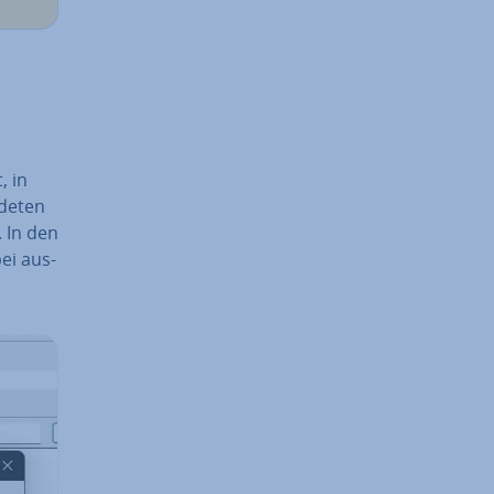
, in
de­ten
. In den
ei aus­