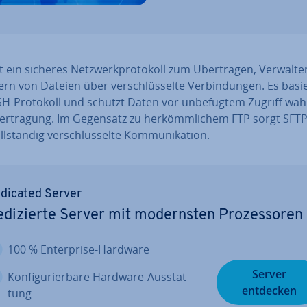
t ein sicheres Netz­werk­pro­to­koll zum Über­tra­gen, Verwalt
rn von Dateien über ver­schlüs­sel­te Ver­bin­dun­gen. Es basi
H-Protokoll und schützt Daten vor un­be­fug­tem Zugriff wä
r­tra­gung. Im Gegensatz zu her­kömm­li­chem FTP sorgt SFTP
l­stän­dig ver­schlüs­sel­te Kom­mu­ni­ka­ti­on.
dicated Server
­di­zier­te Server mit mo­derns­ten Pro­zes­so­ren
100 % En­ter­pri­se-Hardware
Server
Kon­fi­gu­rier­ba­re Hardware-Aus­stat­
entdecken
tung