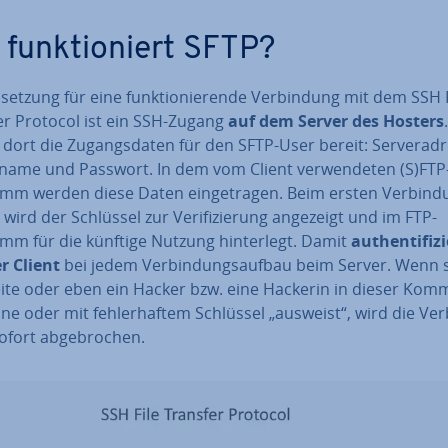
 funk­tio­niert SFTP?
­set­zung für eine funk­tio­nie­ren­de Ver­bin­dung mit dem SSH 
er Protocol ist ein SSH-Zugang
auf dem Server des Hosters
dort die Zu­gangs­da­ten für den SFTP-User bereit: Ser­ver­adr
­na­me und Passwort. In dem vom Client ver­wen­de­ten (S)FTP
mm werden diese Daten ein­ge­tra­gen. Beim ersten Ver­bin­d
 wird der Schlüssel zur Ve­ri­fi­zie­rung angezeigt und im FTP-
mm für die künftige Nutzung hin­ter­legt. Damit
au­then­ti­fi­z
r Client
bei jedem Ver­bin­dungs­auf­bau beim Server. Wenn 
ite oder eben ein Hacker bzw. eine Hackerin in dieser Kom­mu
hne oder mit feh­ler­haf­tem Schlüssel „ausweist“, wird die Ver­
fort ab­ge­bro­chen.