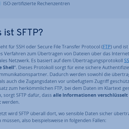
ISO-zer­ti­fi­zier­te Re­chen­zen­tren
 ist SFTP?
eht für SSH oder Secure File Transfer Protocol (
FTP
) und ist
es Verfahren zum Über­tra­gen von Dateien über das Interne
ales Netzwerk. Es basiert auf dem Über­tra­gungs­pro­to­koll
S
e Shell
“. Dieses Protokoll sorgt für eine sichere Au­then­ti­fi­zi
­mu­ni­ka­ti­ons­part­ner. Dadurch werden sowohl die über­tra
ls auch die Zu­gangs­da­ten vor un­be­fug­tem Zugriff geschütz
atz zum her­kömm­li­chen FTP, bei dem Daten im Klartext g
, sorgt SFTP dafür, dass
alle In­for­ma­tio­nen ver­schlüs­sel
t
werden.
setzt wird SFTP überall dort, wo sensible Daten sicher über­tr
müssen, also bei­spiels­wei­se in folgenden Fällen: