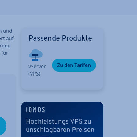
en und
ert auf
Passende Produkte
hrend
 für
Zu den Tarifen
vServer
(VPS)