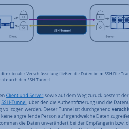
­di­rek­tio­na­ler Ver­schlüs­se­lung fließen die Daten beim SSH File Tra
col durch den SSH-Tunnel.
hen
Client und Server
sowie auf dem Weg zurück besteht der 
e
SSH-Tunnel
, über den die Au­then­ti­fi­zie­rung und die Da­ten
ng vollzogen werden. Dieser Tunnel ist durch­ge­hend
ver­schl
keine an­grei­fen­de Person auf ir­gend­wel­che Daten zugreif
kommen die Daten un­ver­än­dert bei der Emp­fän­ge­rin bzw.