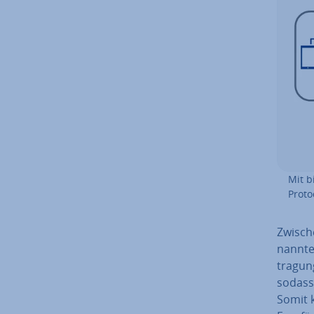
Mit bi
Proto
Zwisc
nann­t
tra­gu
sodass 
Somit 