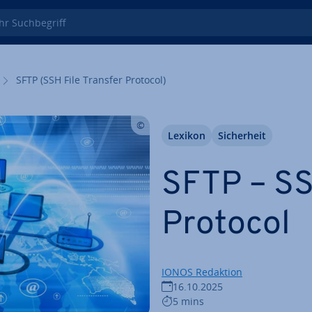
 Such­be­griff
SFTP (SSH File Transfer Protocol)
Lexikon
Si­cher­heit
SFTP – SS
Protocol
IONOS Redaktion
16.10.2025
5 mins