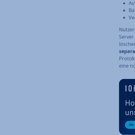
Au
Ba
Ve
Nut­ze
Server 
lösche
separat
Protoko
eine no