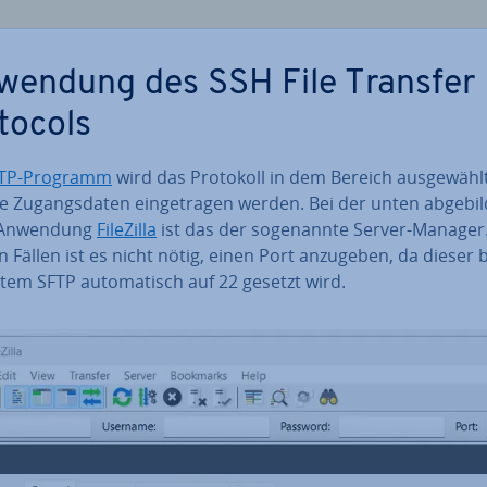
­wen­dung des SSH File Transfer
tocols
FTP-Programm
wird das Protokoll in dem Bereich aus­ge­wählt
 Zu­gangs­da­ten ein­ge­tra­gen werden. Bei der unten ab­ge­bil­
t-Anwendung
FileZilla
ist das der so­ge­nann­te Server-Manager
 Fällen ist es nicht nötig, einen Port anzugeben, da dieser b
­tem SFTP au­to­ma­tisch auf 22 gesetzt wird.