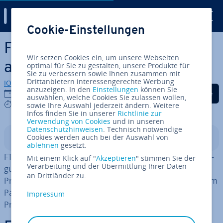
Digital Guide
Cookie-Einstellungen
Zum Haupt­in­halt springen
FTP-Port: Passives und
Wir setzen Cookies ein, um unsere Webseiten
aktives FTP im Überblick
optimal für Sie zu gestalten, unsere Produkte für
Sie zu verbessern sowie Ihnen zusammen mit
Drittanbietern interessengerechte Werbung
IONOS Redaktion
anzuzeigen. In den
Einstellungen
können Sie
Auf Facebook teilen
Auf Twitter teilen
Auf LinkedIn tei
16.03.2023
auswählen, welche Cookies Sie zulassen wollen,
8 mins
sowie Ihre Auswahl jederzeit ändern. Weitere
Infos finden Sie in unserer
Richtlinie zur
Verwendung von Cookies
und in unseren
Datenschutzhinweisen
. Technisch notwendige
Cookies werden auch bei der Auswahl von
In­halts­ver­zeich­nis
ablehnen
gesetzt.
FTP-Ports sind Kom­mu­ni­ka­ti­ons­punk­te, die die Über­tra­
Mit einem Klick auf "
Akzeptieren
" stimmen Sie der
Verarbeitung und der Übermittlung Ihrer Daten
gung zwischen Endgerät und Server über das FTP-
an Drittländer zu.
Protokoll er­mög­li­chen. Dabei wird zwischen FTP-Ports im
Passive Mode und im Active Mode un­ter­schie­den. Das
Impressum
Protokoll ist al­ler­dings ver­gleichs­wei­se unsicher.