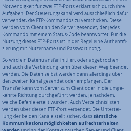
Not­wen­dig­keit für zwei FTP-Ports erklärt sich durch ihre
Aufgaben. Der Steue­rungs­ka­nal wird aus­schließ­lich dafür
verwendet, die FTP-Kommandos zu ver­schi­cken. Diese
werden vom Client an den Server gesendet, der jedes
Kommando mit einem Status-Code be­ant­wor­tet. Für die
Nutzung dieses FTP-Ports ist in der Regel eine Au­then­ti­fi­
zie­rung mit Nut­zer­na­me und Passwort nötig.
So wird ein Da­ten­trans­fer initiiert oder ab­ge­bro­chen,
und auch die Ver­bin­dung kann über diesen Weg beendet
werden. Die Daten selbst werden dann al­ler­dings über
den zweiten Kanal gesendet oder empfangen. Der
Transfer kann vom Server zum Client oder in die um­ge­
kehr­te Richtung durch­ge­führt werden, je nachdem,
welche Befehle erteilt wurden. Auch Ver­zeich­nis­lis­ten
werden über diesen FTP-Port versendet. Die Un­ter­tei­
lung der beiden Kanäle stellt sicher, dass
sämtliche
Kom­mu­ni­ka­ti­ons­mög­lich­kei­ten auf­recht­erhal­ten
werden
und so der Kontakt zwischen Server und Client