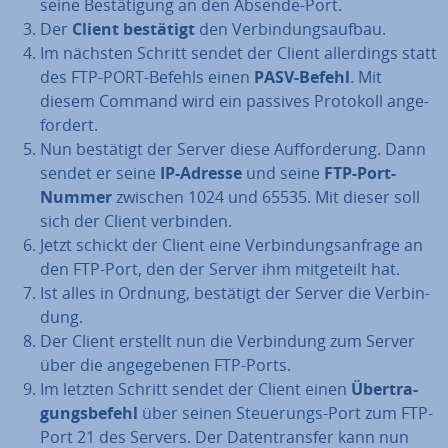
seine Be­stä­ti­gung an den Absende-Port.
Der
Client bestätigt
den Ver­bin­dungs­auf­bau.
Im nächsten Schritt sendet der Client al­ler­dings statt
des FTP-PORT-Befehls einen
PASV-Befehl
. Mit
diesem Command wird ein passives Protokoll an­ge­
for­dert.
Nun bestätigt der Server diese Auf­for­de­rung. Dann
sendet er seine
IP-Adresse
und seine
FTP-Port-
Nummer
zwischen 1024 und 65535. Mit dieser soll
sich der Client verbinden.
Jetzt schickt der Client eine Ver­bin­dungs­an­fra­ge an
den FTP-Port, den der Server ihm mit­ge­teilt hat.
Ist alles in Ordnung, bestätigt der Server die Ver­bin­
dung.
Der Client erstellt nun die Ver­bin­dung zum Server
über die an­ge­ge­be­nen FTP-Ports.
Im letzten Schritt sendet der Client einen
Über­tra­
gungs­be­fehl
über seinen Steue­rungs-Port zum FTP-
Port 21 des Servers. Der Da­ten­trans­fer kann nun