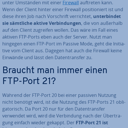
unter Umständen mit einer
Firewall
auftreten kann.
Wenn der Client hinter einer Firewall po­si­tio­niert ist und
diese ihren Job nach Vor­schrift ver­rich­tet,
un­ter­bin­det
sie sämtliche aktive Ver­bin­dun­gen
, die von außerhalb
auf den Client zugreifen wollen. Das wäre im Fall eines
aktiven FTP-Ports eben auch der Server. Nutzt man
hingegen einen FTP-Port im Passive Mode, geht die In­itia­
ti­ve vom Client aus. Dagegen hat auch die Firewall keine
Einwände und lässt den Da­ten­trans­fer zu.
Braucht man immer einen
FTP-Port 21?
Während der FTP-Port 20 bei einer passiven Nutzung
nicht benötigt wird, ist die Nutzung des FTP-Ports 21 ob­li­
ga­to­risch. Da Port 20 nur für den Da­ten­trans­fer
verwendet wird, wird die Ver­bin­dung nach der Über­tra­
gung einfach wieder gekappt. Der
FTP-Port 21 ist