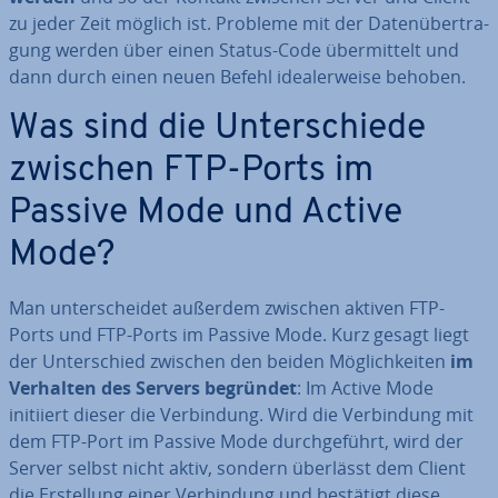
zu jeder Zeit möglich ist. Probleme mit der Da­ten­über­tra­
gung werden über einen Status-Code über­mit­telt und
dann durch einen neuen Befehl idea­ler­wei­se behoben.
Was sind die Un­ter­schie­de
zwischen FTP-Ports im
Passive Mode und Active
Mode?
Man un­ter­schei­det außerdem zwischen aktiven FTP-
Ports und FTP-Ports im Passive Mode. Kurz gesagt liegt
der Un­ter­schied zwischen den beiden Mög­lich­kei­ten
im
Verhalten des Servers begründet
: Im Active Mode
initiiert dieser die Ver­bin­dung. Wird die Ver­bin­dung mit
dem FTP-Port im Passive Mode durch­ge­führt, wird der
Server selbst nicht aktiv, sondern überlässt dem Client
die Er­stel­lung einer Ver­bin­dung und bestätigt diese