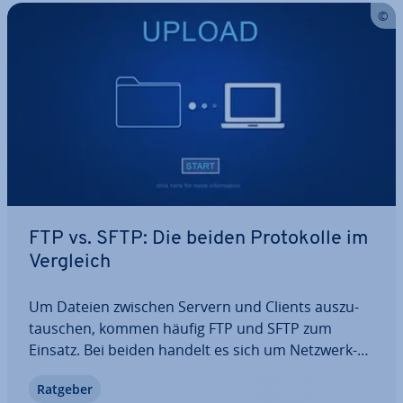
FTP vs. SFTP: Die beiden Pro­to­kol­le im
Vergleich
Um Dateien zwischen Servern und Clients aus­zu­
tau­schen, kommen häufig FTP und SFTP zum
Einsatz. Bei beiden handelt es sich um Netz­werk­
pro­to­kol­le, die es er­mög­li­chen, Daten über IP-
Ratgeber
Netzwerke zu über­tra­gen. Wir erklären Ihnen,