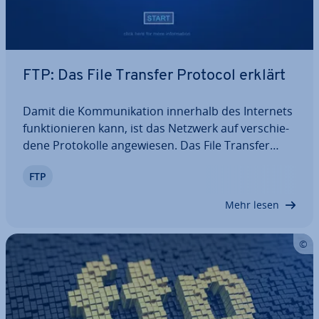
FTP: Das File Transfer Protocol erklärt
Damit die Kom­mu­ni­ka­ti­on innerhalb des Internets
funk­tio­nie­ren kann, ist das Netzwerk auf ver­schie­
de­ne Pro­to­kol­le an­ge­wie­sen. Das File Transfer
Protocol sorgt dafür, dass wir Daten auf einen
FTP
Server hochladen und von diesem wieder her­un­
ter­la­den können. Gerade im Kontext der…
Mehr lesen