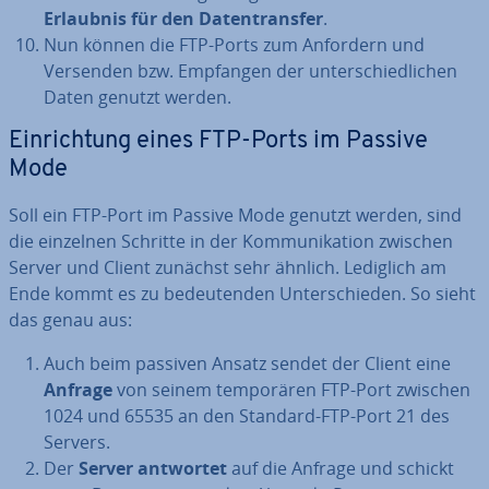
Erlaubnis für den Da­ten­trans­fer
.
Nun können die FTP-Ports zum Anfordern und
Versenden bzw. Empfangen der un­ter­schied­li­chen
Daten genutzt werden.
Ein­rich­tung eines FTP-Ports im Passive
Mode
Soll ein FTP-Port im Passive Mode genutzt werden, sind
die einzelnen Schritte in der Kom­mu­ni­ka­ti­on zwischen
Server und Client zunächst sehr ähnlich. Lediglich am
Ende kommt es zu be­deu­ten­den Un­ter­schie­den. So sieht
das genau aus:
Auch beim passiven Ansatz sendet der Client eine
Anfrage
von seinem tem­po­rä­ren FTP-Port zwischen
1024 und 65535 an den Standard-FTP-Port 21 des
Servers.
Der
Server antwortet
auf die Anfrage und schickt