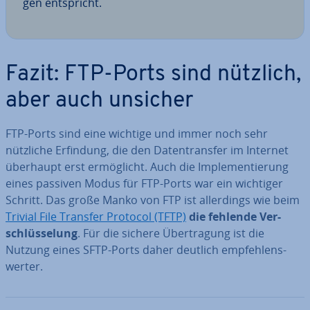
gen ent­spricht.
Fazit: FTP-Ports sind nützlich,
aber auch unsicher
FTP-Ports sind eine wichtige und immer noch sehr
nützliche Erfindung, die den Da­ten­trans­fer im Internet
überhaupt erst er­mög­licht. Auch die Im­ple­men­tie­rung
eines passiven Modus für FTP-Ports war ein wichtiger
Schritt. Das große Manko von FTP ist al­ler­dings wie beim
Trivial File Transfer Protocol (TFTP)
die fehlende Ver­
schlüs­se­lung
. Für die sichere Über­tra­gung ist die
Nutzung eines SFTP-Ports daher deutlich emp­feh­lens­
wer­ter.