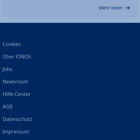
welche Un­ter­schie­de es im Vergleich FTP vs. SFTP
Mehr lesen
gibt…
Cookies
Über IONOS
Jobs
Newsroom
Hilfe-Center
AGB
Da­ten­schutz
Impressum