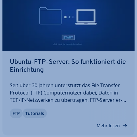
Ubuntu-FTP-Server: So funk­tio­niert die
Ein­rich­tung
Seit über 30 Jahren un­ter­stützt das File Transfer
Protocol (FTP) Com­pu­ter­nut­zer dabei, Daten in
TCP/IP-Netz­wer­ken zu über­tra­gen. FTP-Server er­
mög­li­chen sowohl den Upload als auch den
FTP
Tutorials
Download von Dateien, wobei jeder Zugriff über
eine separate Ver­bin­dung gesteuert wird. In
Mehr lesen
diesem…