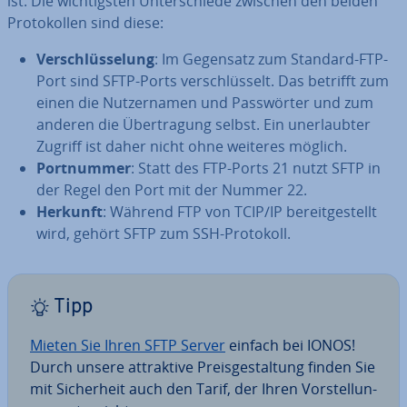
ist. Die wich­tigs­ten Un­ter­schie­de zwischen den beiden
Pro­to­kol­len sind diese:
Ver­schlüs­se­lung
: Im Gegensatz zum Standard-FTP-
Port sind SFTP-Ports ver­schlüs­selt. Das betrifft zum
einen die Nut­zer­na­men und Pass­wör­ter und zum
anderen die Über­tra­gung selbst. Ein un­er­laub­ter
Zugriff ist daher nicht ohne weiteres möglich.
Port­num­mer
: Statt des FTP-Ports 21 nutzt SFTP in
der Regel den Port mit der Nummer 22.
Herkunft
: Während FTP von TCIP/IP be­reit­ge­stellt
wird, gehört SFTP zum SSH-Protokoll.
Tipp
Mieten Sie Ihren SFTP Server
einfach bei IONOS!
Durch unsere at­trak­ti­ve Preis­ge­stal­tung finden Sie
mit Si­cher­heit auch den Tarif, der Ihren Vor­stel­lun­