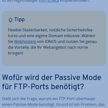
ist ein re­gel­mä­ßi­ger
Port-Check
emp­feh­lens­wert.
Tipp
Flexible Ska­lier­bar­keit, nützliche Si­cher­heits­fea­
tures und eine eigene Domain inklusive: Wählen
Sie
Web­hos­ting
von IONOS und nutzen Sie genau
die Vorteile, die Ihr Web­an­ge­bot nach vorne
bringen!
Wofür wird der Passive Mode
für FTP-Ports benötigt?
Stellt sich die Frage, warum ein FTP-Port überhaupt
einen Passive Mode benötigt. Grund ist ein Problem, das