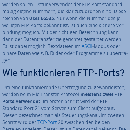
werden sollen. Dafür verwendet der FTP-Port stan­dard­
mä­ßig eigene Nummern, die klar zu­zu­ord­nen sind. Diese
reichen von
0 bis 65535
. Nur wenn die Nummer des je­
wei­li­gen FTP-Ports bekannt ist, ist auch eine sichere Ver­
bin­dung möglich. Mit der richtigen Be­zeich­nung kann
dann der Da­ten­trans­fer ziel­ge­rich­tet gestartet werden.
Es ist dabei möglich, Text­da­tei­en im
ASCII
-Modus oder
binäre Daten wie z. B. Bilder oder Programme zu über­tra­
gen.
Wie funk­tio­nie­ren FTP-Ports?
Um eine funk­tio­nie­ren­de Über­tra­gung zu ge­währ­leis­ten,
werden beim File Transfer Protocol
meistens zwei FTP-
Ports verwendet
. Im ersten Schritt wird der FTP-
Standard-Port 21 vom Server zum Client aufgebaut.
Diesen be­zeich­net man als Steue­rungs­ka­nal. Im zweiten
Schritt wird der
TCP-Port
20 zwischen den beiden
Parteien angelegt. Dieser ist als Da­ten­ka­nal bekannt. Die