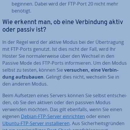
beginnen. Dabei wird der FTP-Port 20 nicht mehr
benötigt.
Wie erkennt man, ob eine Ver­bin­dung aktiv
oder passiv ist?
In der Regel wird der aktive Modus bei der Über­tra­gung
mit FTP-Ports genutzt. Ist dies nicht der Fall, wird Ihr
Hoster Sie nor­ma­ler­wei­se über den Wechsel in den
Passive Mode des FTP-Ports in­for­mie­ren. Um den Modus
selbst zu testen, können Sie
versuchen, eine Ver­bin­
dung auf­zu­bau­en
. Gelingt dies nicht, wechseln Sie in
den anderen Modus.
Beim Aufsetzen eines Servers können Sie selbst ent­schei­
den, ob Sie den aktiven oder den passiven Modus
verwenden möchten. Das gilt ebenfalls, wenn Sie einen
eigenen
Debian-FTP-Server ein­rich­ten
oder einen
Ubuntu-FTP-Server in­stal­lie­ren
. Aus Si­cher­heits­grün­den