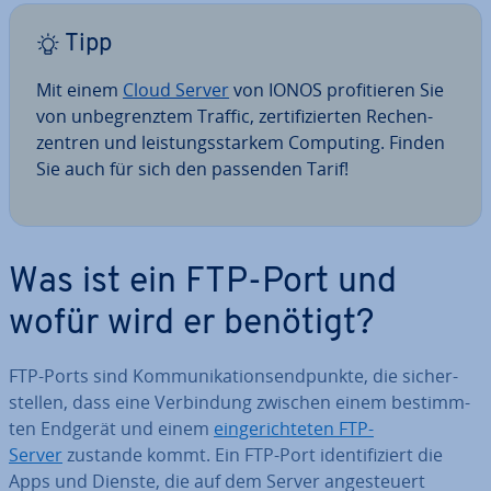
Tipp
Mit einem
Cloud Server
von IONOS pro­fi­tie­ren Sie
von un­be­grenz­tem Traffic, zer­ti­fi­zier­ten Re­chen­
zen­tren und leis­tungs­star­kem Computing. Finden
Sie auch für sich den passenden Tarif!
Was ist ein FTP-Port und
wofür wird er benötigt?
FTP-Ports sind Kom­mu­ni­ka­ti­ons­end­punk­te, die si­cher­
stel­len, dass eine Ver­bin­dung zwischen einem be­stimm­
ten Endgerät und einem
ein­ge­rich­te­ten FTP-
Server
zustande kommt. Ein FTP-Port iden­ti­fi­ziert die
Apps und Dienste, die auf dem Server an­ge­steu­ert