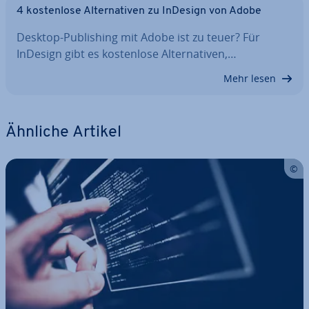
4 kos­ten­lo­se Al­ter­na­ti­ven zu InDesign von Adobe
Desktop-Pu­bli­shing mit Adobe ist zu teuer? Für
InDesign gibt es kos­ten­lo­se Al­ter­na­ti­ven,…
Mehr lesen
Ähnliche Artikel