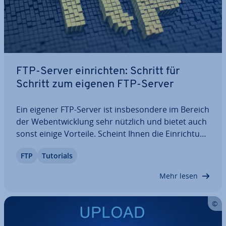
FTP-Server ein­rich­ten: Schritt für
Schritt zum eigenen FTP-Server
Ein eigener FTP-Server ist ins­be­son­de­re im Bereich
der Web­ent­wick­lung sehr nützlich und bietet auch
sonst einige Vorteile. Scheint Ihnen die Ein­rich­tung
eines solchen Servers auf den ersten Blick etwas
FTP
Tutorials
kom­pli­ziert? Das ist kein Problem: Wir zeigen
Ihnen, wie Sie ganz einfach und…
Mehr lesen