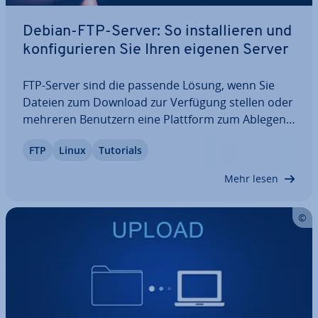
Debian-FTP-Server: So in­stal­lie­ren und
kon­fi­gu­rie­ren Sie Ihren eigenen Server
FTP-Server sind die passende Lösung, wenn Sie
Dateien zum Download zur Verfügung stellen oder
mehreren Benutzern eine Plattform zum Ablegen
und Abrufen von Daten anbieten möchten. Und
FTP
Linux
Tutorials
auch bei der Pflege von Web­prä­sen­zen spielt die
prak­ti­sche Server-Client-Technik eine wichtige…
Mehr lesen