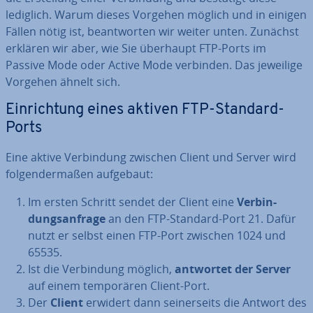
lediglich. Warum dieses Vorgehen möglich und in einigen
Fällen nötig ist, be­ant­wor­ten wir weiter unten. Zunächst
erklären wir aber, wie Sie überhaupt FTP-Ports im
Passive Mode oder Active Mode verbinden. Das jeweilige
Vorgehen ähnelt sich.
Ein­rich­tung eines aktiven FTP-Standard-
Ports
Eine aktive Ver­bin­dung zwischen Client und Server wird
fol­gen­der­ma­ßen aufgebaut:
Im ersten Schritt sendet der Client eine
Ver­bin­
dungs­an­fra­ge
an den FTP-Standard-Port 21. Dafür
nutzt er selbst einen FTP-Port zwischen 1024 und
65535.
Ist die Ver­bin­dung möglich,
antwortet der Server
auf einem tem­po­rä­ren Client-Port.
Der
Client
erwidert dann sei­ner­seits die Antwort des