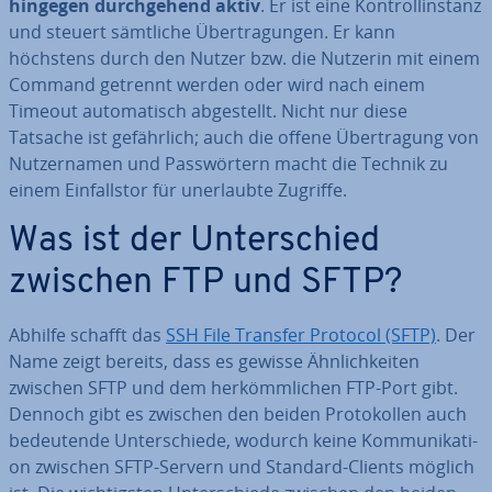
hingegen durch­ge­hend aktiv
. Er ist eine Kon­troll­in­stanz
und steuert sämtliche Über­tra­gun­gen. Er kann
höchstens durch den Nutzer bzw. die Nutzerin mit einem
Command getrennt werden oder wird nach einem
Timeout au­to­ma­tisch ab­ge­stellt. Nicht nur diese
Tatsache ist ge­fähr­lich; auch die offene Über­tra­gung von
Nut­zer­na­men und Pass­wör­tern macht die Technik zu
einem Ein­falls­tor für un­er­laub­te Zugriffe.
Was ist der Un­ter­schied
zwischen FTP und SFTP?
Abhilfe schafft das
SSH File Transfer Protocol (SFTP)
. Der
Name zeigt bereits, dass es gewisse Ähn­lich­kei­ten
zwischen SFTP und dem her­kömm­li­chen FTP-Port gibt.
Dennoch gibt es zwischen den beiden Pro­to­kol­len auch
be­deu­ten­de Un­ter­schie­de, wodurch keine Kom­mu­ni­ka­ti­
on zwischen SFTP-Servern und Standard-Clients möglich