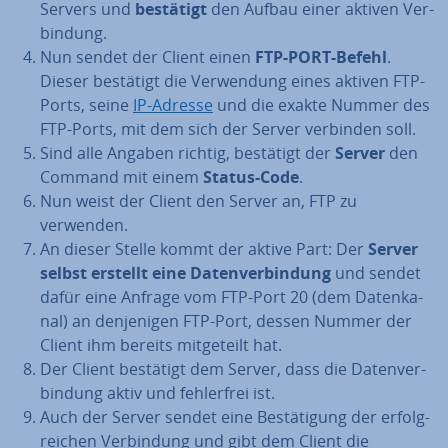
Servers und
bestätigt
den Aufbau einer aktiven Ver­
bin­dung.
Nun sendet der Client einen
FTP-PORT-Befehl
.
Dieser bestätigt die Ver­wen­dung eines aktiven FTP-
Ports, seine
IP-Adresse
und die exakte Nummer des
FTP-Ports, mit dem sich der Server verbinden soll.
Sind alle Angaben richtig, bestätigt der
Server
den
Command mit einem
Status-Code
.
Nun weist der Client den Server an, FTP zu
verwenden.
An dieser Stelle kommt der aktive Part: Der
Server
selbst erstellt eine Da­ten­ver­bin­dung
und sendet
dafür eine Anfrage vom FTP-Port 20 (dem Da­ten­ka­
nal) an den­je­ni­gen FTP-Port, dessen Nummer der
Client ihm bereits mit­ge­teilt hat.
Der Client bestätigt dem Server, dass die Da­ten­ver­
bin­dung aktiv und feh­ler­frei ist.
Auch der Server sendet eine Be­stä­ti­gung der er­folg­
rei­chen Ver­bin­dung und gibt dem Client die