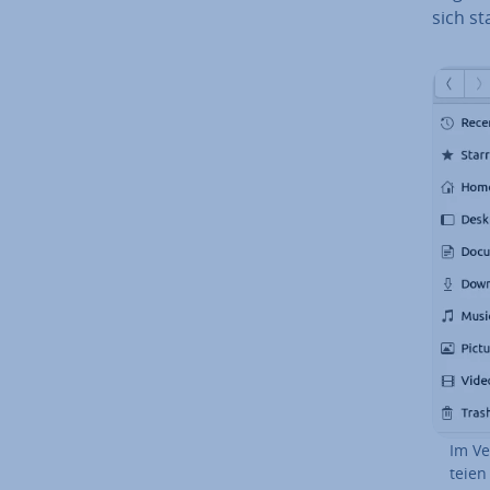
sich st
Im Ver
tei­en