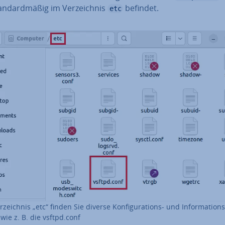
an­dard­mä­ßig im Ver­zeich­nis
befindet.
etc
­zeich­nis „etc“ finden Sie diverse Kon­fi­gu­ra­ti­ons- und In­for­ma­ti­ons
 wie z. B. die vsftpd.conf