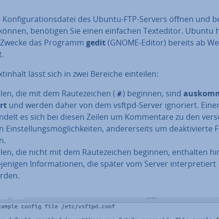
Kon­fi­gu­ra­ti­ons­da­tei des Ubuntu-FTP-Servers öffnen und be­
können, benötigen Sie einen einfachen Text­edi­tor. Ubuntu h
 Zwecke das Programm
gedit
(GNOME-Editor) bereits ab Wer
t.
t­in­halt lässt sich in zwei Bereiche einteilen:
len, die mit dem Rau­te­zei­chen (
) beginnen, sind
aus­kom­
#
rt
und werden daher von dem vsftpd-Server ignoriert. Ei­ner­
ndelt es sich bei diesen Zeilen um Kom­men­ta­re zu den ver­s
 Ein­stel­lungs­mög­lich­kei­ten, an­de­rer­seits um de­ak­ti­vier­te 
n.
ilen, die nicht mit dem Rau­te­zei­chen beginnen, enthalten h
­je­ni­gen In­for­ma­tio­nen, die später vom Server in­ter­pre­tiert
rden.