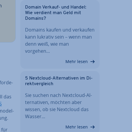
n
Domain Verkauf- und Handel:
Wie verdient man Geld mit
Domains?
Domains kaufen und verkaufen
kann lukrativ sein – wenn man
denn weiß, wie man
vorgehen…
Mehr lesen
5 Nextcloud-Al­ter­na­ti­ven im Di­
for­de­
rekt­ver­gleich
Sie suchen nach Nextcloud-Al­
ll das
ter­na­ti­ven, möchten aber
S
wissen, ob sie Nextcloud das
mo­del­
Wasser…
ung.
Mehr lesen
 für