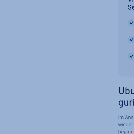
VP
S
Ubu
gu­
Im Ansc
wieder 
beginne