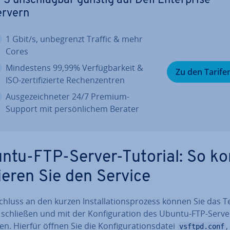
S un­schlag­bar günstig auf Dell En­ter­pri­se
ervern
1 Gbit/s, un­be­grenzt Traffic & mehr
Cores
Min­des­tens 99,99% Ver­füg­bar­keit &
Zu den Tarife
ISO-zer­ti­fi­zier­te Re­chen­zen­tren
Aus­ge­zeich­ne­ter 24/7 Premium-
Support mit per­sön­li­chem Berater
ntu-FTP-Server-Tutorial: So kon
rie­ren Sie den Service
hluss an den kurzen In­stal­la­ti­ons­pro­zess können Sie das 
schließen und mit der Kon­fi­gu­ra­ti­on des Ubuntu-FTP-Serve
n. Hierfür öffnen Sie die Kon­fi­gu­ra­ti­ons­da­tei
,
vsftpd.conf