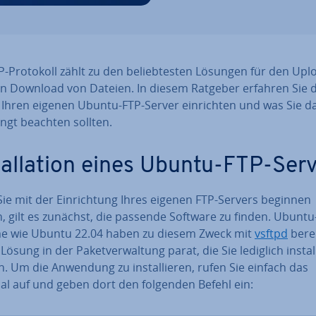
-Protokoll zählt zu den be­lieb­tes­ten Lösungen für den Upl
n Download von Dateien. In diesem Ratgeber erfahren Sie 
 Ihren eigenen Ubuntu-FTP-Server ein­rich­ten und was Sie d
ngt beachten sollten.
stal­la­ti­on eines Ubuntu-FTP-Ser
ie mit der Ein­rich­tung Ihres eigenen FTP-Servers beginnen
, gilt es zunächst, die passende Software zu finden. Ubuntu
e wie Ubuntu 22.04 haben zu diesem Zweck mit
vsftpd
berei
Lösung in der Pa­ket­ver­wal­tung parat, die Sie lediglich in­stal­
 Um die Anwendung zu in­stal­lie­ren, rufen Sie einfach das
al auf und geben dort den folgenden Befehl ein: