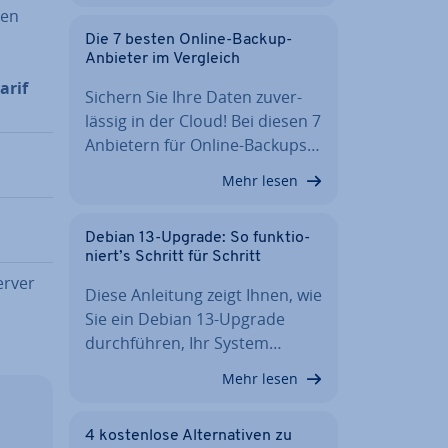
den
Die 7 besten Online-Backup-
Anbieter im Vergleich
arif
Sichern Sie Ihre Daten zu­ver­
läs­sig in der Cloud! Bei diesen 7
Anbietern für Online-Backups…
Mehr lesen
Debian 13-Upgrade: So funk­tio­
niert’s Schritt für Schritt
erver
Diese Anleitung zeigt Ihnen, wie
Sie ein Debian 13-Upgrade
durch­füh­ren, Ihr System…
Mehr lesen
4 kos­ten­lo­se Al­ter­na­ti­ven zu