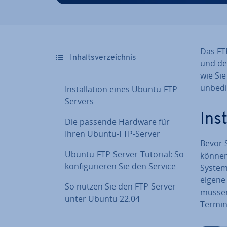
Das FTP
In­halts­ver­zeich­nis
und de
wie Sie
unbedi
In­stal­la­ti­on eines Ubuntu-FTP-
Servers
In­
Die passende Hardware für
Ihren Ubuntu-FTP-Server
Bevor S
Ubuntu-FTP-Server-Tutorial: So
können
kon­fi­gu­rie­ren Sie den Service
System
eigene 
So nutzen Sie den FTP-Server
müssen.
unter Ubuntu 22.04
Termin