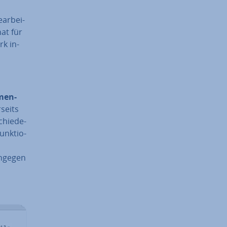
ar­bei­
at für
k in­
men­
seits
chie­de­
Funk­tio­
ingegen