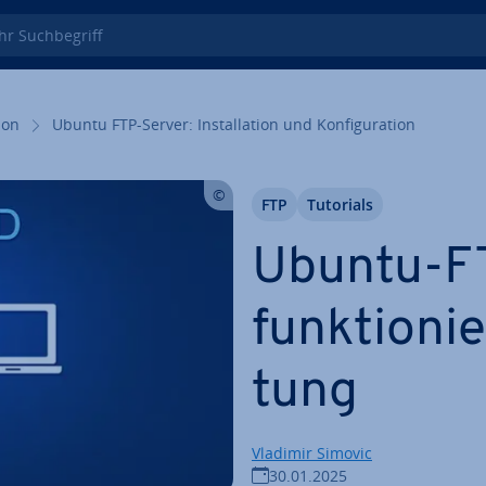
 Such­be­griff
i­on
Ubuntu FTP-Server: In­stal­la­ti­on und Kon­fi­gu­ra­ti­on
FTP
Tutorials
Ubuntu-FT
funk­tio­ni
tung
Vladimir Simovic
30.01.2025