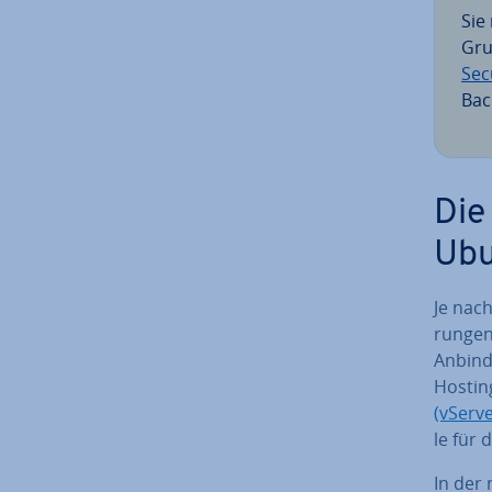
Sie
Gru
Sec
Bac
Die
Ubu
Je nach
run­ge
Anbind
Hosting
(vServ
le für
In der 