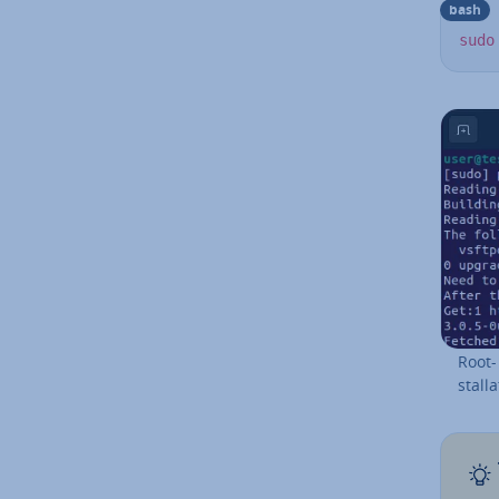
bash
sudo
Root- 
stal­l