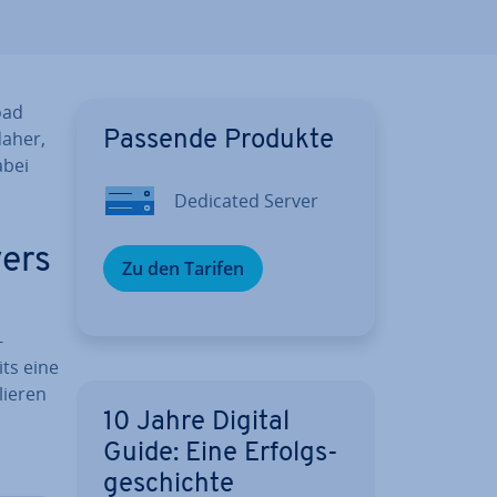
oad
daher,
Passende Produkte
abei
Dedicated Server
vers
Zu den Tarifen
-
ts eine
lie­ren
10 Jahre Digital
Guide: Eine Er­folgs­
ge­schich­te