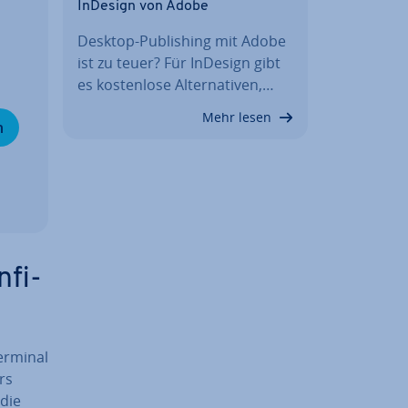
InDesign von Adobe
Desktop-Pu­bli­shing mit Adobe
ist zu teuer? Für InDesign gibt
es kos­ten­lo­se Al­ter­na­ti­ven,…
Mehr lesen
n
­fi­
Terminal
rs
 die