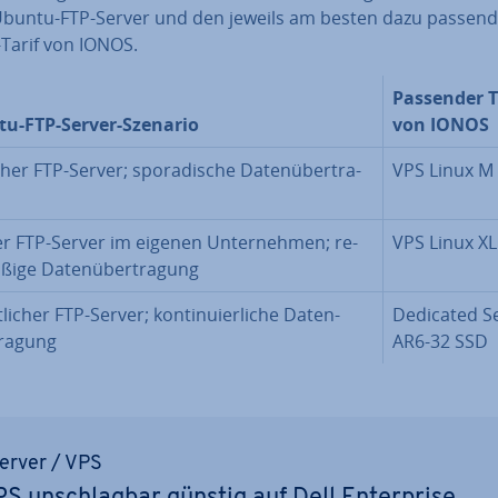
Ubuntu-FTP-Server und den jeweils am besten dazu passen
-Tarif von IONOS.
Passender T
u-FTP-Server-Szenario
von IONOS
her FTP-Server; spo­ra­di­sche Da­ten­über­tra­
VPS Linux M
r FTP-Server im eigenen Un­ter­neh­men; re­
VPS Linux XL
­ßi­ge Da­ten­über­tra­gung
­li­cher FTP-Server; kon­ti­nu­ier­li­che Da­ten­
Dedicated S
ra­gung
AR6-32 SSD
erver / VPS