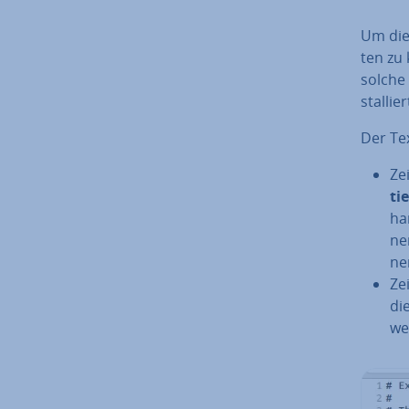
Um die 
ten zu 
solche
stal­lier
Der Tex
Zei
tie
ha
nen
ne
Ze
die
we