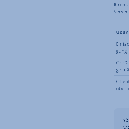
Ihren 
Server
Ubunt
Einfac
gung
Große
gel­mä
Öf­fent
über­t
vS