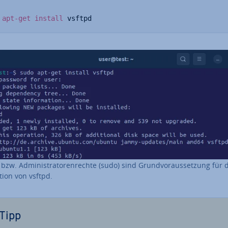
apt-get
install
 vsftpd
bzw. Ad­mi­nis­tra­to­ren­rech­te (sudo) sind Grund­vor­aus­set­zung für d
a­ti­on von vsftpd.
Tipp