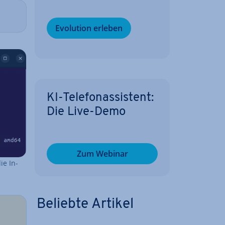
Evolution erleben
KI-Te­le­fon­as­sis­tent:
Die Live-Demo
Zum Webinar
ie In­
Beliebte Artikel