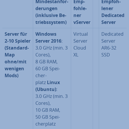
Min­dest­an­for­
Emp­
Emp­foh­
de­run­gen
foh­le­
le­ner
(inklusive Be­
ner
Dedicated
triebs­sys­tem)
vServer
Server
Server für
Windows
Virtual
Dedicated
2-10 Spieler
Server 2016
:
Server
Server
(Standard-
3.0 GHz (min. 3
Cloud
AR6-32
Map
Cores),
XL
SSD
ohne/mit
8 GB RAM,
wenigen
60 GB Spei­
Mods)
cher­
platz
Linux
(Ubuntu)
:
3.0 GHz (min. 3
Cores),
10 GB RAM,
50 GB Spei­
cher­platz