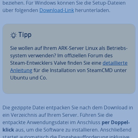
beziehen. Für Windows können Sie die Setup-Dateien
über folgenden
Download-Link
her­un­ter­la­den.
Tipp
Sie wollen auf Ihrem ARK-Server Linux als Be­triebs­
sys­tem verwenden? Im of­fi­zi­el­len Forum des
Steam-Ent­wick­lers Valve finden Sie eine
de­tail­lier­te
Anleitung
für die In­stal­la­ti­on von SteamCMD unter
Ubuntu und Co.
Die gezippte Datei entpacken Sie nach dem Download in
ein Ver­zeich­nis auf Ihrem Server. Führen Sie die
entpackte An­wen­dungs­da­tei im Anschluss
per Dop­pel­
klick
aus, um die Software zu in­stal­lie­ren. An­schlie­ßend
startet au­to­ma­tisch die Ein­ga­be­auf­for­de­rung inklusive