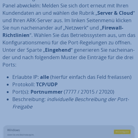
Panel abwickeln: Melden Sie sich dort erneut mit Ihren
Kun­den­da­ten an und wählen die Rubrik „
Server & Cloud
“
und Ihren ARK-Server aus. Im linken Sei­ten­me­nü klicken
Sie nun nach­ein­an­der auf „Netzwerk“ und „
Firewall-
Richt­li­ni­en
“. Wählen Sie das Be­triebs­sys­tem aus, um das
Kon­fi­gu­ra­ti­ons­me­nü für die Port-Re­ge­lun­gen zu öffnen.
Unter der Sparte „
Eingehend
“ ge­ne­rie­ren Sie nach­ein­an­
der und nach folgendem Muster die Einträge für die drei
Ports:
Erlaubte IP:
alle
(hierfür einfach das Feld frei­las­sen)
Protokoll:
TCP/UDP
Port(s):
Port­num­mer
(7777 / 27015 / 27020)
Be­schrei­bung:
in­di­vi­du­el­le Be­schrei­bung der Port-
Freigabe