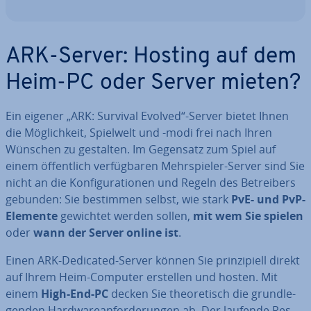
ARK-Server: Hosting auf dem
Heim-PC oder Server mieten?
Ein eigener „ARK: Survival Evolved“-Server bietet Ihnen
die Mög­lich­keit, Spielwelt und -modi frei nach Ihren
Wünschen zu gestalten. Im Gegensatz zum Spiel auf
einem öf­fent­lich ver­füg­ba­ren Mehr­spie­ler-Server sind Sie
nicht an die Kon­fi­gu­ra­tio­nen und Regeln des Be­trei­bers
gebunden: Sie bestimmen selbst, wie stark
PvE- und PvP-
Elemente
gewichtet werden sollen,
mit wem Sie spielen
oder
wann der Server online ist
.
Einen ARK-Dedicated-Server können Sie prin­zi­pi­ell direkt
auf Ihrem Heim-Computer erstellen und hosten. Mit
einem
High-End-PC
decken Sie theo­re­tisch die grund­le­
gen­den Hard­ware­an­for­de­run­gen ab. Der laufende Res­