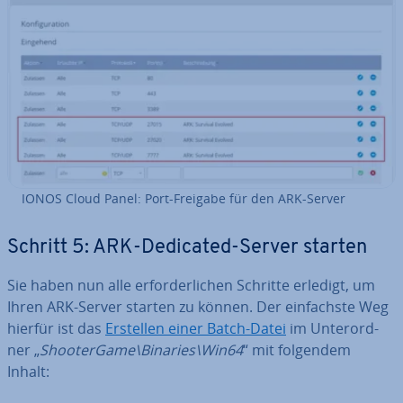
IONOS Cloud Panel: Port-Freigabe für den ARK-Server
Schritt 5: ARK-Dedicated-Server starten
Sie haben nun alle er­for­der­li­chen Schritte erledigt, um
Ihren ARK-Server starten zu können. Der ein­fachs­te Weg
hierfür ist das
Erstellen einer Batch-Datei
im Un­ter­ord­
ner „
Shoo­ter­Game\Binaries\Win64
“ mit folgendem
Inhalt: