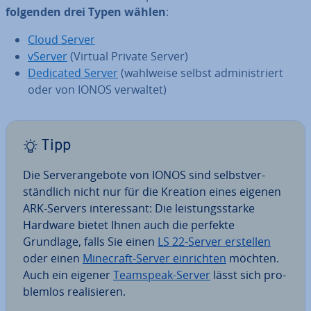
folgenden drei Typen wählen
:
Cloud Server
vServer
(Virtual Private Server)
Dedicated Server
(wahlweise selbst ad­mi­nis­triert
oder von IONOS verwaltet)
Tipp
Die Ser­ver­an­ge­bo­te von IONOS sind selbst­ver­
ständ­lich nicht nur für die Kreation eines eigenen
ARK-Servers in­ter­es­sant: Die leis­tungs­star­ke
Hardware bietet Ihnen auch die perfekte
Grundlage, falls Sie einen
LS 22-Server erstellen
oder einen
Minecraft-Server ein­rich­ten
möchten.
Auch ein eigener
Teamspeak-Server
lässt sich pro­
blem­los rea­li­sie­ren.