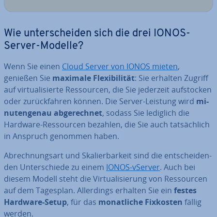
Wie un­ter­schei­den sich die drei IONOS-
Server-Modelle?
Wenn Sie einen
Cloud Server von IONOS mieten
,
genießen Sie
maximale Fle­xi­bi­li­tät
: Sie erhalten Zugriff
auf vir­tua­li­sier­te Res­sour­cen, die Sie jederzeit auf­sto­cken
oder zu­rück­fah­ren können. Die Server-Leistung wird
mi­
nu­ten­ge­nau ab­ge­rech­net
, sodass Sie lediglich die
Hardware-Res­sour­cen bezahlen, die Sie auch tat­säch­lich
in Anspruch genommen haben.
Ab­rech­nungs­art und Ska­lier­bar­keit sind die ent­schei­den­
den Un­ter­schie­de zu einem
IONOS-vServer
. Auch bei
diesem Modell steht die Vir­tua­li­sie­rung von Res­sour­cen
auf dem Tagesplan. Al­ler­dings erhalten Sie ein
festes
Hardware-Setup
, für das
mo­nat­li­che Fixkosten
fällig
werden.