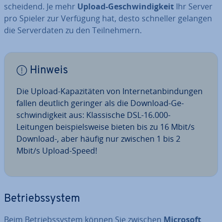
schei­dend. Je mehr
Upload-Ge­schwin­dig­keit
Ihr Server
pro Spieler zur Verfügung hat, desto schneller gelangen
die Ser­ver­da­ten zu den Teil­neh­mern.
Hinweis
Die Upload-Ka­pa­zi­tä­ten von In­ter­net­an­bin­dun­gen
fallen deutlich geringer als die Download-Ge­
schwin­dig­keit aus: Klas­si­sche DSL-16.000-
Leitungen bei­spiels­wei­se bieten bis zu 16 Mbit/s
Download-, aber häufig nur zwischen 1 bis 2
Mbit/s Upload-Speed!
Be­triebs­sys­tem
Beim Be­triebs­sys­tem können Sie zwischen
Microsoft