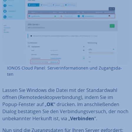
IONOS Cloud Panel: Ser­ver­in­for­ma­tio­nen und Zu­gangs­da­
ten
Lassen Sie Windows die Datei mit der Stan­dard­wahl
öffnen (Re­mo­te­de­sk­top­ver­bin­dung), indem Sie im
Popup-Fenster auf „
OK
“ drücken. Im an­schlie­ßen­den
Dialog be­stä­ti­gen Sie den Ver­bin­dungs­ver­such, der noch
un­be­kann­ter Herkunft ist, via „
Verbinden
“.
Nun sind die Zu­gangs­da­ten für Ihren Server gefordert: