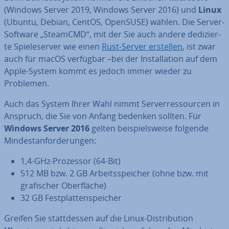
(Windows Server 2019, Windows Server 2016) und
Linux
(Ubuntu, Debian, CentOS, OpenSUSE) wählen. Die Server-
Software „SteamCMD“, mit der Sie auch andere de­di­zier­
te Spie­le­ser­ver wie einen
Rust-Server erstellen
, ist zwar
auch für macOS verfügbar –bei der In­stal­la­ti­on auf dem
Apple-System kommt es jedoch immer wieder zu
Problemen.
Auch das System Ihrer Wahl nimmt Ser­ver­res­sour­cen in
Anspruch, die Sie von Anfang bedenken sollten. Für
Windows Server 2016
gelten bei­spiels­wei­se folgende
Min­dest­an­for­de­run­gen:
1,4-GHz-Prozessor (64-Bit)
512 MB bzw. 2 GB Ar­beits­spei­cher (ohne bzw. mit
gra­fi­scher Ober­flä­che)
32 GB Fest­plat­ten­spei­cher
Greifen Sie statt­des­sen auf die Linux-Dis­tri­bu­ti­on