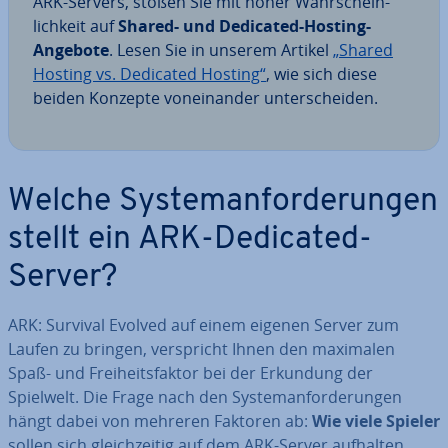
ARK-Servers, stoßen Sie mit hoher Wahr­schein­
lich­keit auf
Shared- und Dedicated-Hosting-
Angebote
. Lesen Sie in unserem Artikel
„Shared
Hosting vs. Dedicated Hosting“
, wie sich diese
beiden Konzepte von­ein­an­der un­ter­schei­den.
Welche Sys­tem­an­for­de­run­gen
stellt ein ARK-Dedicated-
Server?
ARK: Survival Evolved auf einem eigenen Server zum
Laufen zu bringen, ver­spricht Ihnen den maximalen
Spaß- und Frei­heits­fak­tor bei der Erkundung der
Spielwelt. Die Frage nach den Sys­tem­an­for­de­run­gen
hängt dabei von mehreren Faktoren ab:
Wie viele Spieler
sollen sich gleich­zei­tig auf dem ARK-Server aufhalten