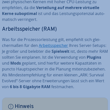
zwei phy­si­schen Kernen mit hoher CPU-Leistung zu
empfehlen, da die
Ver­tei­lung auf mehrere virtuelle
Kerne sub­op­ti­mal
ist und das Leis­tungs­po­ten­zi­al au­to­
ma­tisch ver­rin­gert.
Ar­beits­spei­cher (RAM)
Was für die Pro­zes­sor­leis­tung gilt, empfiehlt sich glei­
cher­ma­ßen für den
Ar­beits­spei­cher
Ihres Server-Setups:
Je größer und belebter die
Spielwelt
ist, desto mehr RAM
sollten Sie einplanen. Ist die Ver­wen­dung von
Plugins
und
Mods
geplant, sind hierfür weitere Ka­pa­zi­tä­ten in
puncto Haupt­spei­cher in die Planung mit­ein­zu­be­zie­hen.
Als Min­dest­emp­feh­lung für einen kleinen „ARK: Survival
Evolved“-Server ohne Er­wei­te­run­gen lässt sich ein Wert
von
6 bis 8 Gigabyte RAM
fest­ma­chen.
Hinweis