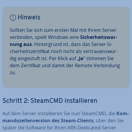
Hinweis
Sollten Sie sich zum ersten Mal mit Ihrem Server
verbinden, spielt Windows eine
Si­cher­heits­war­
nung aus
. Hin­ter­grund ist, dass das Server-Si­
cher­heits­zer­ti­fi­kat noch nicht als ver­trau­ens­wür­
dig ein­ge­stuft ist. Per Klick auf „
Ja
“ stimmen Sie
dem Zer­ti­fi­kat und damit der Remote-Ver­bin­dung
zu.
Schritt 2: SteamCMD in­stal­lie­ren
Auf dem Server in­stal­lie­ren Sie nun SteamCMD, die
Kom­
man­do­zei­len­ver­si­on des Steam-Clients
, über den Sie
später die Software für Ihren ARK-Dedicated-Server