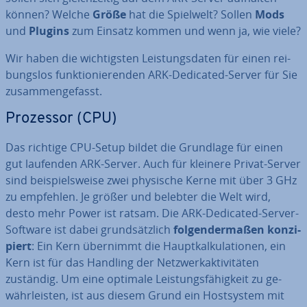
können? Welche
Größe
hat die Spielwelt? Sollen
Mods
und
Plugins
zum Einsatz kommen und wenn ja, wie viele?
Wir haben die wich­tigs­ten Leis­tungs­da­ten für einen rei­
bungs­los funk­tio­nie­ren­den ARK-Dedicated-Server für Sie
zu­sam­men­ge­fasst.
Prozessor (CPU)
Das richtige CPU-Setup bildet die Grundlage für einen
gut laufenden ARK-Server. Auch für kleinere Privat-Server
sind bei­spiels­wei­se zwei physische Kerne mit über 3 GHz
zu empfehlen. Je größer und belebter die Welt wird,
desto mehr Power ist ratsam. Die ARK-Dedicated-Server-
Software ist dabei grund­sätz­lich
fol­gen­der­ma­ßen kon­zi­
piert
: Ein Kern übernimmt die Haupt­kal­ku­la­tio­nen, ein
Kern ist für das Handling der Netz­werk­ak­ti­vi­tä­ten
zuständig. Um eine optimale Leis­tungs­fä­hig­keit zu ge­
währ­leis­ten, ist aus diesem Grund ein Host­sys­tem mit