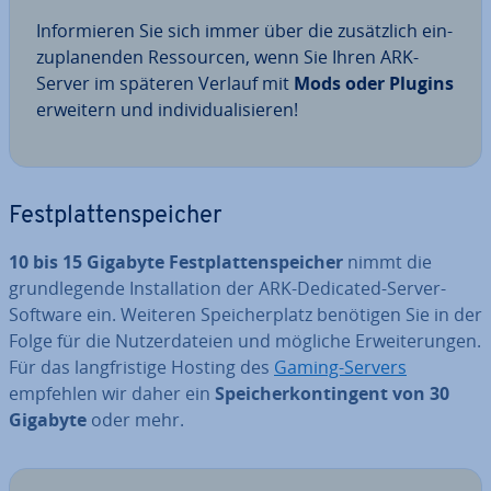
In­for­mie­ren Sie sich immer über die zu­sätz­lich ein­
zu­pla­nen­den Res­sour­cen, wenn Sie Ihren ARK-
Server im späteren Verlauf mit
Mods oder Plugins
erweitern und in­di­vi­dua­li­sie­ren!
Fest­plat­ten­spei­cher
10 bis 15 Gigabyte Fest­plat­ten­spei­cher
nimmt die
grund­le­gen­de In­stal­la­ti­on der ARK-Dedicated-Server-
Software ein. Weiteren Spei­cher­platz benötigen Sie in der
Folge für die Nut­zer­da­tei­en und mögliche Er­wei­te­run­gen.
Für das lang­fris­ti­ge Hosting des
Gaming-Servers
empfehlen wir daher ein
Spei­cher­kon­tin­gent von 30
Gigabyte
oder mehr.