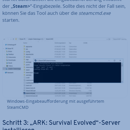
der „
Steam>
“-Ein­ga­be­zei­le. Sollte dies nicht der Fall sein,
können Sie das Tool auch über die
steamcmd.exe
starten.
Windows-Ein­ga­be­auf­for­de­rung mit aus­ge­führ­tem
SteamCMD
Schritt 3: „ARK: Survival Evolved“-Server