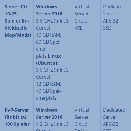
Server für
Windows
Virtual
Dedicated
10-25
Server 2016
:
Server
Server
Spieler (in­
3.6 GHz (min. 3
Cloud
AR6-32
di­vi­du­el­le
Cores),
XXL
SSD
Map/Mods)
10 GB RAM,
80 GB Spei­
cher­
platz
Linux
(Ubuntu)
:
3.6 GHz (min. 3
Cores),
12 GB RAM,
70 GB Spei­
cher­platz
PvP-Server
Windows
Virtual
Dedicated
für bis zu
Server 2016
:
Server
Server
100 Spieler
4.2 GHz (min. 3
Cloud
AR6-32