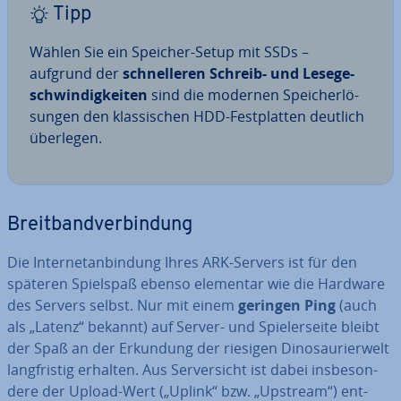
Tipp
Wählen Sie ein Speicher-Setup mit SSDs –
aufgrund der
schnel­le­ren Schreib- und Le­se­ge­
schwin­dig­kei­ten
sind die modernen Spei­cher­lö­
sun­gen den klas­si­schen HDD-Fest­plat­ten deutlich
überlegen.
Breit­band­ver­bin­dung
Die In­ter­net­an­bin­dung Ihres ARK-Servers ist für den
späteren Spielspaß ebenso elementar wie die Hardware
des Servers selbst. Nur mit einem
geringen Ping
(auch
als „Latenz“ bekannt) auf Server- und Spie­ler­sei­te bleibt
der Spaß an der Erkundung der riesigen Di­no­sau­ri­er­welt
lang­fris­tig erhalten. Aus Ser­ver­sicht ist dabei ins­be­son­
de­re der Upload-Wert („Uplink“ bzw. „Upstream“) ent­