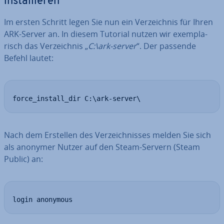
in­stal­lie­ren
Im ersten Schritt legen Sie nun ein Ver­zeich­nis für Ihren
ARK-Server an. In diesem Tutorial nutzen wir ex­em­pla­
risch das Ver­zeich­nis „
C:\ark-server
“. Der passende
Befehl lautet:
force_install_dir C:\ark-server\
Nach dem Erstellen des Ver­zeich­nis­ses melden Sie sich
als anonymer Nutzer auf den Steam-Servern (Steam
Public) an:
login anonymous