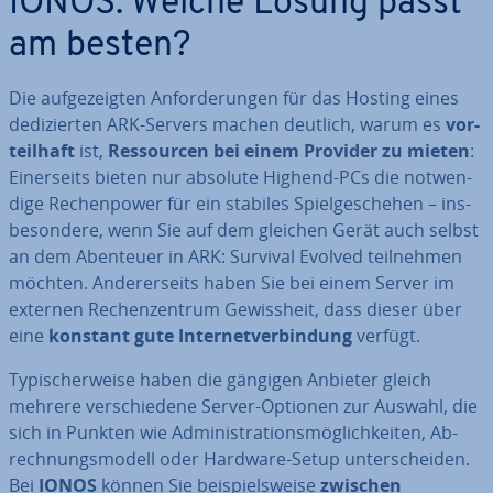
IONOS: Welche Lösung passt
am besten?
Die auf­ge­zeig­ten An­for­de­run­gen für das Hosting eines
de­di­zier­ten ARK-Servers machen deutlich, warum es
vor­
teil­haft
ist,
Res­sour­cen bei einem Provider zu mieten
:
Ei­ner­seits bieten nur absolute Highend-PCs die not­wen­
di­ge Re­chen­power für ein stabiles Spiel­ge­sche­hen – ins­
be­son­de­re, wenn Sie auf dem gleichen Gerät auch selbst
an dem Abenteuer in ARK: Survival Evolved teil­neh­men
möchten. An­de­rer­seits haben Sie bei einem Server im
externen Re­chen­zen­trum Ge­wiss­heit, dass dieser über
eine
konstant gute In­ter­net­ver­bin­dung
verfügt.
Ty­pi­scher­wei­se haben die gängigen Anbieter gleich
mehrere ver­schie­de­ne Server-Optionen zur Auswahl, die
sich in Punkten wie Ad­mi­nis­tra­ti­ons­mög­lich­kei­ten, Ab­
rech­nungs­mo­dell oder Hardware-Setup un­ter­schei­den.
Bei
IONOS
können Sie bei­spiels­wei­se
zwischen