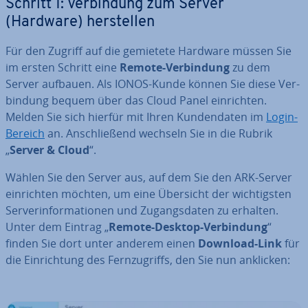
Schritt 1: Ver­bin­dung zum Server
(Hardware) her­stel­len
Für den Zugriff auf die gemietete Hardware müssen Sie
im ersten Schritt eine
Remote-Ver­bin­dung
zu dem
Server aufbauen. Als IONOS-Kunde können Sie diese Ver­
bin­dung bequem über das Cloud Panel ein­rich­ten.
Melden Sie sich hierfür mit Ihren Kun­den­da­ten im
Login-
Bereich
an. An­schlie­ßend wechseln Sie in die Rubrik
„
Server & Cloud
“.
Wählen Sie den Server aus, auf dem Sie den ARK-Server
ein­rich­ten möchten, um eine Übersicht der wich­tigs­ten
Ser­ver­in­for­ma­tio­nen und Zu­gangs­da­ten zu erhalten.
Unter dem Eintrag „
Remote-Desktop-Ver­bin­dung
“
finden Sie dort unter anderem einen
Download-Link
für
die Ein­rich­tung des Fern­zu­griffs, den Sie nun anklicken: