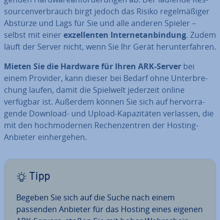
sour­cen­ver­brauch birgt jedoch das Risiko re­gel­mä­ßi­ger
Abstürze und Lags für Sie und alle anderen Spieler –
selbst mit einer
ex­zel­len­ten In­ter­net­an­bin­dung
. Zudem
läuft der Server nicht, wenn Sie Ihr Gerät her­un­ter­fah­ren.
Mieten Sie die Hardware für Ihren ARK-Server
bei
einem Provider, kann dieser bei Bedarf ohne Un­ter­bre­
chung laufen, damit die Spielwelt jederzeit online
verfügbar ist. Außerdem können Sie sich auf her­vor­ra­
gen­de Download- und Upload-Ka­pa­zi­tä­ten verlassen, die
mit den hoch­mo­der­nen Re­chen­zen­tren der Hosting-
Anbieter ein­her­ge­hen.
Tipp
Begeben Sie sich auf die Suche nach einem
passenden Anbieter für das Hosting eines eigenen