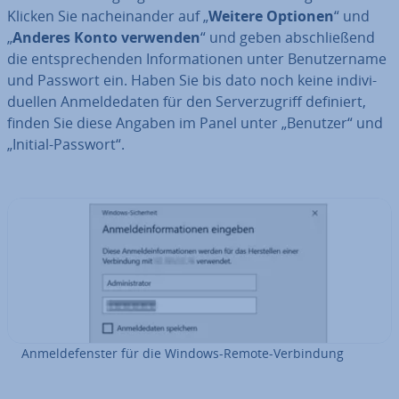
Klicken Sie nach­ein­an­der auf „
Weitere Optionen
“ und
„
Anderes Konto verwenden
“ und geben ab­schlie­ßend
die ent­spre­chen­den In­for­ma­tio­nen unter Be­nut­zer­na­me
und Passwort ein. Haben Sie bis dato noch keine in­di­vi­
du­el­len An­mel­de­da­ten für den Ser­ver­zu­griff definiert,
finden Sie diese Angaben im Panel unter „Benutzer“ und
„Initial-Passwort“.
An­mel­de­fens­ter für die Windows-Remote-Ver­bin­dung