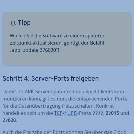
Tipp
Wollen Sie die Software zu einem späteren
Zeitpunkt ak­tua­li­sie­ren, genügt der Befehl
„app_update 376030“!
Schritt 4: Server-Ports freigeben
Damit Ihr ARK-Server später mit den Spiel-Clients kom­
mu­ni­zie­ren kann, gilt es nun, die ent­spre­chen­den Ports
für die Da­ten­über­tra­gung frei­zu­schal­ten. Konkret
handelt es sich um die
TCP
-/
UPD
-Ports
7777
,
27015
und
27020
.
Auch die Freigabe der Ports können Sie über das Cloud