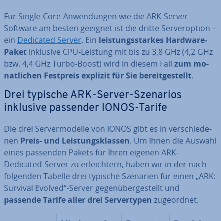
Für Single-Core-An­wen­dun­gen wie die ARK-Server-
Software am besten geeignet ist die dritte Ser­ver­op­ti­on –
ein
Dedicated Server
. Ein
leis­tungs­star­kes Hardware-
Paket
inklusive CPU-Leistung mit bis zu 3,8 GHz (4,2 GHz
bzw. 4,4 GHz Turbo-Boost) wird in diesem Fall
zum mo­
nat­li­chen Festpreis explizit für Sie be­reit­ge­stellt
.
Drei typische ARK-Server-Szenarios
inklusive passender IONOS-Tarife
Die drei Ser­ver­mo­del­le von IONOS gibt es in ver­schie­de­
nen
Preis- und Leis­tungs­klas­sen
. Um Ihnen die Auswahl
eines passenden Pakets für Ihren eigenen ARK-
Dedicated-Server zu er­leich­tern, haben wir in der nach­
fol­gen­den Tabelle drei typische Szenarien für einen „ARK:
Survival Evolved“-Server ge­gen­über­ge­stellt und
passende Tarife aller drei Ser­ver­ty­pen
zu­ge­ord­net.