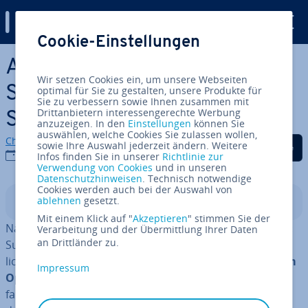
Digital Guide
Cookie-Einstellungen
Zum Haupt­in­halt springen
ARK-Server: Schritt für
Wir setzen Cookies ein, um unsere Webseiten
Schritt zum eigenen „ARK:
optimal für Sie zu gestalten, unsere Produkte für
Sie zu verbessern sowie Ihnen zusammen mit
Drittanbietern interessengerechte Werbung
Survival Evolved“-Server
anzuzeigen. In den
Einstellungen
können Sie
auswählen, welche Cookies Sie zulassen wollen,
Christian Heldmaier
Auf Facebook teilen
Auf Twitter teilen
Auf LinkedIn tei
sowie Ihre Auswahl jederzeit ändern. Weitere
29.09.2021
Infos finden Sie in unserer
Richtlinie zur
Verwendung von Cookies
und in unseren
Datenschutzhinweisen
. Technisch notwendige
Cookies werden auch bei der Auswahl von
ablehnen
gesetzt.
In­halts­ver­zeich­nis
Mit einem Klick auf "
Akzeptieren
" stimmen Sie der
Nach einer zwei­jäh­ri­gen Early-Access-Phase wurde ARK:
Verarbeitung und der Übermittlung Ihrer Daten
an Drittländer zu.
Survival Evolved am 29. August 2017 offiziell ver­öf­fent­
licht. Seitdem hat der
Di­no­sau­ri­er-Survival-Kracher im
Impressum
Open-World-Format
zahl­rei­che An­pas­sun­gen und um­
fang­rei­che Updates erhalten, weshalb er bis heute zu