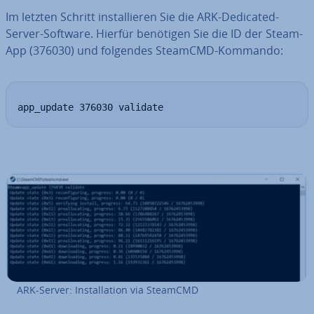
Im letzten Schritt in­stal­lie­ren Sie die ARK-Dedicated-
Server-Software. Hierfür benötigen Sie die ID der Steam-
App (376030) und folgendes SteamCMD-Kommando:
app_update 376030 validate
ARK-Server: In­stal­la­ti­on via SteamCMD