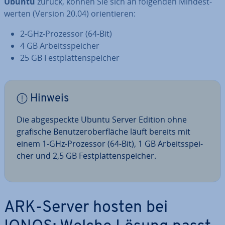
Ubuntu
zurück, können Sie sich an folgenden Min­dest­
wer­ten (Version 20.04) ori­en­tie­ren:
2-GHz-Prozessor (64-Bit)
4 GB Ar­beits­spei­cher
25 GB Fest­plat­ten­spei­cher
Hinweis
Die ab­ge­speck­te Ubuntu Server Edition ohne
grafische Be­nut­zer­ober­flä­che läuft bereits mit
einem 1-GHz-Prozessor (64-Bit), 1 GB Ar­beits­spei­
cher und 2,5 GB Fest­plat­ten­spei­cher.
ARK-Server hosten bei