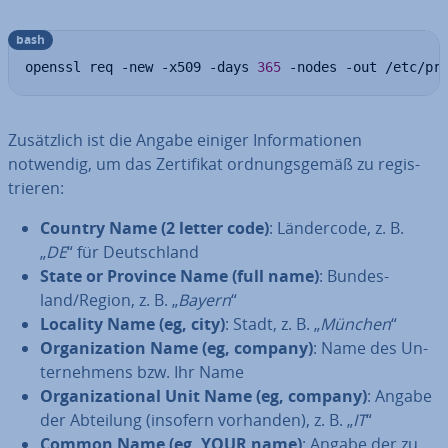
bash
openssl req -new -x509 -days 
365
 -nodes -out /etc/pr
Zu­sätz­lich ist die Angabe einiger In­for­ma­tio­nen
notwendig, um das Zer­ti­fi­kat ord­nungs­ge­mäß zu re­gis­
trie­ren:
Country Name (2 letter code)
: Län­der­code, z. B.
„
DE
“ für Deutsch­land
State or Province Name (full name)
: Bun­des­
land/Region, z. B. „
Bayern
“
Locality Name (eg, city)
: Stadt, z. B. „
München
“
Or­ga­niza­ti­on Name (eg, company)
: Name des Un­
ter­neh­mens bzw. Ihr Name
Or­ga­niza­tio­nal Unit Name (eg, company)
: Angabe
der Abteilung (insofern vorhanden), z. B. „
IT
“
Common Name (eg, YOUR name)
: Angabe der zu