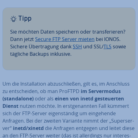
Tipp
Sie möchten Daten speichern oder trans­fe­rie­ren?
Dann jetzt
Secure FTP Server mieten
bei IONOS.
Sichere Über­tra­gung dank
SSH
und SSL/
TLS
sowie
tägliche Backups inklusive.
Um die In­stal­la­ti­on ab­zu­schlie­ßen, gilt es, im Anschluss
zu ent­schei­den, ob man ProFTPD
im Ser­ver­mo­dus
(stan­da­lo­ne)
oder als
einen von inetd ge­steu­er­ten
Dienst
nutzen möchte. In erst­ge­nann­ten Fall kümmert
sich der FTP-Server ei­gen­stän­dig um ein­ge­hen­de
Anfragen. Bei der zweiten Variante nimmt der „Su­per­ser­
ver“
inetd/xinetd
die Anfragen entgegen und leitet diese
an den FTP-Server weiter (das ist al­ler­dings nur in­ter­es­