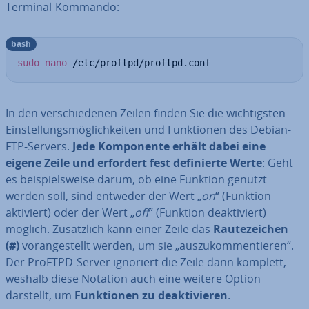
Terminal-Kommando:
bash
sudo
nano
 /etc/proftpd/proftpd.conf
In den ver­schie­de­nen Zeilen finden Sie die wich­tigs­ten
Ein­stel­lungs­mög­lich­kei­ten und Funk­tio­nen des Debian-
FTP-Servers.
Jede Kom­po­nen­te erhält dabei eine
eigene Zeile und erfordert fest de­fi­nier­te Werte
: Geht
es bei­spiels­wei­se darum, ob eine Funktion genutzt
werden soll, sind entweder der Wert „
on
“ (Funktion
aktiviert) oder der Wert „
off
“ (Funktion de­ak­ti­viert)
möglich. Zu­sätz­lich kann einer Zeile das
Rau­te­zei­chen
(#)
vor­an­ge­stellt werden, um sie „aus­zu­kom­men­tie­ren“.
Der ProFTPD-Server ignoriert die Zeile dann komplett,
weshalb diese Notation auch eine weitere Option
darstellt, um
Funk­tio­nen zu de­ak­ti­vie­ren
.