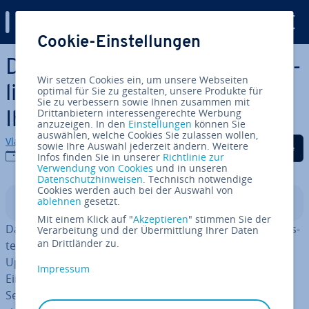
Digital Guide
Cookie-Einstellungen
Zum Haupt­in­halt springen
Debian-FTP-Server: So in­stal­
Wir setzen Cookies ein, um unsere Webseiten
lie­ren und kon­fi­gu­rie­ren Sie
optimal für Sie zu gestalten, unsere Produkte für
Sie zu verbessern sowie Ihnen zusammen mit
Drittanbietern interessengerechte Werbung
Ihren eigenen Server
anzuzeigen. In den
Einstellungen
können Sie
auswählen, welche Cookies Sie zulassen wollen,
Vladimir Simovic
Auf Facebook teilen
Auf Twitter teilen
Auf LinkedIn tei
sowie Ihre Auswahl jederzeit ändern. Weitere
18.11.2024
Infos finden Sie in unserer
Richtlinie zur
Verwendung von Cookies
und in unseren
Datenschutzhinweisen
. Technisch notwendige
Cookies werden auch bei der Auswahl von
ablehnen
gesetzt.
In­halts­ver­zeich­nis
Mit einem Klick auf "
Akzeptieren
" stimmen Sie der
Das File-Transfer-Protocol (FTP) gehört zu den ge­frag­tes­
Verarbeitung und der Übermittlung Ihrer Daten
an Drittländer zu.
ten Da­tei­über­tra­gungs­tech­ni­ken und kommt oft beim
Up- und Download von Dateien auf Webspaces zum
Impressum
Einsatz. Wir zeigen Ihnen, wie Sie einen solchen FTP-
Server inklusive TLS-Ver­schlüs­se­lung unter Debian ein­