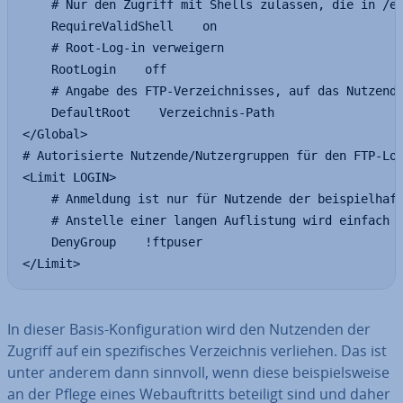
    # Nur den Zugriff mit Shells zulassen, die in /et
    RequireValidShell    on

    # Root-Log-in verweigern

    RootLogin    off

    # Angabe des FTP-Verzeichnisses, auf das Nutzende
    DefaultRoot    Verzeichnis-Path

</Global>

# Autorisierte Nutzende/Nutzergruppen für den FTP-Log
<Limit LOGIN>

    # Anmeldung ist nur für Nutzende der beispielhaft
    # Anstelle einer langen Auflistung wird einfach d
    DenyGroup    !ftpuser

</Limit>
In dieser Basis-Kon­fi­gu­ra­ti­on wird den Nutzenden der
Zugriff auf ein spe­zi­fi­sches Ver­zeich­nis verliehen. Das ist
unter anderem dann sinnvoll, wenn diese bei­spiels­wei­se
an der Pflege eines Web­auf­tritts beteiligt sind und daher