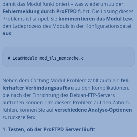
damit das Modul funk­tio­niert – was wiederum zu der
Feh­ler­mel­dung durch ProFTPD
führt. Die Lösung dieses
Problems ist simpel: Sie
kom­men­tie­ren das Modul
bzw.
den La­de­pro­zess des Moduls in der Kon­fi­gu­ra­ti­ons­da­tei
aus
:
# LoadModule mod_tls_memcache.c
Neben dem Caching-Modul-Problem zählt auch ein
feh­
ler­haf­ter Ver­bin­dungs­auf­bau
zu den Kom­pli­ka­tio­nen,
die nach der Ein­rich­tung des Debian-FTP-Servers
auftreten können. Um diesem Problem auf den Zahn zu
fühlen, können Sie auf
ver­schie­de­ne Analyse-Optionen
zu­rück­grei­fen:
1. Testen, ob der ProFTPD-Server läuft: