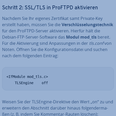
Schritt 2: SSL/TLS in ProFTPD ak­ti­vie­ren
Nachdem Sie Ihr eigenes Zer­ti­fi­kat samt Private-Key
erstellt haben, müssen Sie die
Ver­schlüs­se­lungs­tech­nik
für den ProFTPD-Server ak­ti­vie­ren. Hierfür hält die
Debian-FTP-Server-Software das
Modul mod_tls
bereit.
Für die Ak­ti­vie­rung sind An­pas­sun­gen in der
tls.conf
von
Nöten. Öffnen Sie die Kon­fi­gu­ra­ti­ons­da­tei und suchen
nach dem folgenden Eintrag:
<IfModule mod_tls.c>

    TLSEngine    off
Weisen Sie der TLSEngine-Direktive den Wert „on“ zu und
erweitern den Abschnitt darüber hinaus fol­gen­der­ma­
ßen (z. B. indem Sie Kommentar-Rauten löschen):