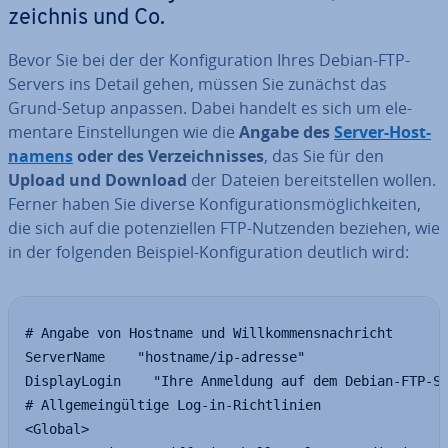
zeich­nis und Co.
Bevor Sie bei der der Kon­fi­gu­ra­ti­on Ihres Debian-FTP-
Servers ins Detail gehen, müssen Sie zunächst das
Grund-Setup anpassen. Dabei handelt es sich um ele­
men­ta­re Ein­stel­lun­gen wie die
Angabe des
Server-Host­
na­mens
oder des Ver­zeich­nis­ses
, das Sie für den
Upload und Download
der Dateien be­reit­stel­len wollen.
Ferner haben Sie diverse Kon­fi­gu­ra­ti­ons­mög­lich­kei­ten,
die sich auf die po­ten­zi­el­len FTP-Nutzenden beziehen, wie
in der folgenden Beispiel-Kon­fi­gu­ra­ti­on deutlich wird:
# Angabe von Hostname und Willkommensnachricht

ServerName    "hostname/ip-adresse"

DisplayLogin    "Ihre Anmeldung auf dem Debian-FTP-Se
# Allgemeingültige Log-in-Richtlinien

<Global>
