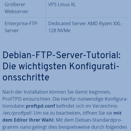
Größerer
VPS Linux XL
Webserver
En­ter­pri­se-FTP-
Dedicated Server AMD Ryzen XXL-
Server
128 NVMe
Debian-FTP-Server-Tutorial:
Die wich­tigs­ten Kon­fi­gu­ra­ti­
ons­schrit­te
Nach der In­stal­la­ti­on können Sie damit beginnen,
ProFTPD ein­zu­rich­ten. Die hierfür not­wen­di­ge Kon­fi­gu­ra­
ti­ons­da­tei
proftpd.conf
befindet sich im Ver­zeich­nis
/etc/proftpd/
. Um sie zu be­ar­bei­ten, öffnen Sie sie
mit
dem Editor Ihrer Wahl
. Mit dem Debian-Stan­dard­pro­
gramm
nano
gelingt dies bei­spiels­wei­se durch folgendes