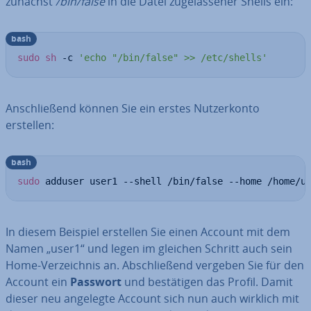
zunächst
/bin/false
in die Datei zu­ge­las­se­ner Shells ein:
bash
sudo
sh
 -c 
'echo "/bin/false" >> /etc/shells'
An­schlie­ßend können Sie ein erstes Nut­zer­kon­to
erstellen:
bash
sudo
 adduser user1 --shell /bin/false --home /home/u
In diesem Beispiel erstellen Sie einen Account mit dem
Namen „user1“ und legen im gleichen Schritt auch sein
Home-Ver­zeich­nis an. Ab­schlie­ßend vergeben Sie für den
Account ein
Passwort
und be­stä­ti­gen das Profil. Damit
dieser neu angelegte Account sich nun auch wirklich mit