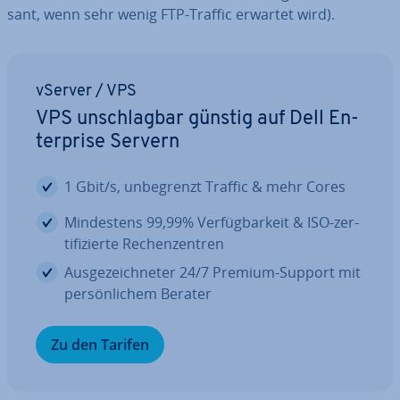
sant, wenn sehr wenig FTP-Traffic erwartet wird).
vServer / VPS
VPS un­schlag­bar günstig auf Dell En­
ter­pri­se Servern
1 Gbit/s, un­be­grenzt Traffic & mehr Cores
Min­des­tens 99,99% Ver­füg­bar­keit & ISO-zer­
ti­fi­zier­te Re­chen­zen­tren
Aus­ge­zeich­ne­ter 24/7 Premium-Support mit
per­sön­li­chem Berater
Zu den Tarifen