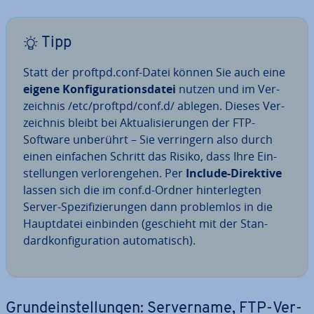
Tipp
Statt der proftpd.conf-Datei können Sie auch eine
eigene Kon­fi­gu­ra­ti­ons­da­tei
nutzen und im Ver­
zeich­nis /etc/proftpd/conf.d/ ablegen. Dieses Ver­
zeich­nis bleibt bei Ak­tua­li­sie­run­gen der FTP-
Software unberührt – Sie ver­rin­gern also durch
einen einfachen Schritt das Risiko, dass Ihre Ein­
stel­lun­gen ver­lo­ren­ge­hen. Per
Include-Direktive
lassen sich die im conf.d-Ordner hin­ter­leg­ten
Server-Spe­zi­fi­zie­run­gen dann pro­blem­los in die
Haupt­da­tei einbinden (geschieht mit der Stan­
dard­kon­fi­gu­ra­ti­on au­to­ma­tisch).
Grund­ein­stel­lun­gen: Ser­ver­na­me, FTP-Ver­