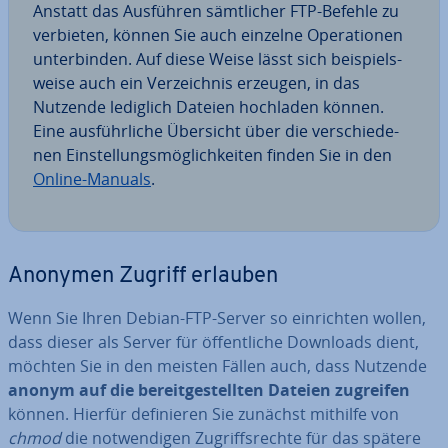
Anstatt das Ausführen sämt­li­cher FTP-Befehle zu
verbieten, können Sie auch einzelne Ope­ra­tio­nen
un­ter­bin­den. Auf diese Weise lässt sich bei­spiels­
wei­se auch ein Ver­zeich­nis erzeugen, in das
Nutzende lediglich Dateien hochladen können.
Eine aus­führ­li­che Übersicht über die ver­schie­de­
nen Ein­stel­lungs­mög­lich­kei­ten finden Sie in den
Online-Manuals
.
Anonymen Zugriff erlauben
Wenn Sie Ihren Debian-FTP-Server so ein­rich­ten wollen,
dass dieser als Server für öf­fent­li­che Downloads dient,
möchten Sie in den meisten Fällen auch, dass Nutzende
anonym auf die be­reit­ge­stell­ten Dateien zugreifen
können. Hierfür de­fi­nie­ren Sie zunächst mithilfe von
chmod
die not­wen­di­gen Zu­griffs­rech­te für das spätere