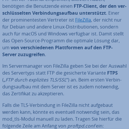
benötigen die Be­nut­zen­de einen
FTP-Client, der den ver­
schlüs­sel­ten Ver­bin­dungs­auf­bau un­ter­stützt
. Einer
der pro­mi­nen­tes­ten Vertreter ist
FileZilla
, der nicht nur
für Debian und andere Linux-Dis­tri­bu­tio­nen, sondern
auch für macOS und Windows verfügbar ist. Damit stellt
das Open-Source-Programm die optimale Lösung dar,
um
von ver­schie­de­nen Platt­for­men auf den FTP-
Server zu­zu­grei­fen
.
Im Ser­ver­ma­na­ger von FileZilla geben Sie bei der Auswahl
des Ser­ver­typs statt FTP die ge­si­cher­te Variante
FTPS
(„
FTP durch ex­pli­zi­tes TLS/SSL
“) an. Beim ersten Ver­bin­
dungs­auf­bau mit dem Server ist es zudem notwendig,
das Zer­ti­fi­kat zu ak­zep­tie­ren.
Falls die TLS-Ver­bin­dung in FileZilla nicht aufgebaut
werden kann, könnte es eventuell notwendig sein, das
mod_tls-Modul manuell zu laden. Tragen Sie hierfür die
folgende Zeile am Anfang von
proftpd.conf
ein: