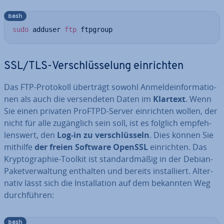
bash
sudo
 adduser 
ftp
 ftpgroup
SSL/TLS-Ver­schlüs­se­lung ein­rich­ten
Das FTP-Protokoll überträgt sowohl An­mel­de­infor­ma­tio­
nen als auch die ver­sen­de­ten Daten im
Klartext
. Wenn
Sie einen privaten ProFTPD-Server ein­rich­ten wollen, der
nicht für alle zu­gäng­lich sein soll, ist es folglich emp­feh­
lens­wert, den
Log-in zu ver­schlüs­seln
. Dies können Sie
mithilfe
der freien Software OpenSSL
ein­rich­ten. Das
Kryp­to­gra­phie-Toolkit ist stan­dard­mä­ßig in der Debian-
Pa­ket­ver­wal­tung enthalten und bereits in­stal­liert. Al­ter­
na­tiv lässt sich die In­stal­la­ti­on auf dem bekannten Weg
durch­füh­ren:
bash