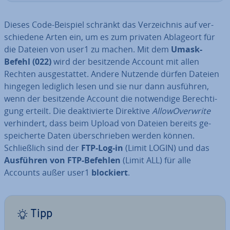
Dieses Code-Beispiel schränkt das Ver­zeich­nis auf ver­
schie­de­ne Arten ein, um es zum privaten Ablageort für
die Dateien von user1 zu machen. Mit dem
Umask-
Befehl (022)
wird der be­sit­zen­de Account mit allen
Rechten aus­ge­stat­tet. Andere Nutzende dürfen Dateien
hingegen lediglich lesen und sie nur dann ausführen,
wenn der be­sit­zen­de Account die not­wen­di­ge Be­rech­ti­
gung erteilt. Die de­ak­ti­vier­te Direktive
Al­lo­wO­ver­wri­te
ver­hin­dert, dass beim Upload von Dateien bereits ge­
spei­cher­te Daten über­schrie­ben werden können.
Schließ­lich sind der
FTP-Log-in
(Limit LOGIN) und das
Ausführen von FTP-Befehlen
(Limit ALL) für alle
Accounts außer user1
blockiert
.
Tipp