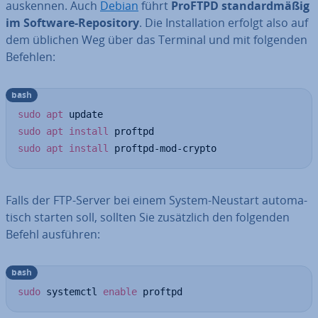
auskennen. Auch
Debian
führt
ProFTPD stan­dard­mä­ßig
im Software-Re­po­si­to­ry
. Die In­stal­la­ti­on erfolgt also auf
dem üblichen Weg über das Terminal und mit folgenden
Befehlen:
bash
sudo
apt
sudo
apt
install
sudo
apt
install
 proftpd-mod-crypto
Falls der FTP-Server bei einem System-Neustart au­to­ma­
tisch starten soll, sollten Sie zu­sätz­lich den folgenden
Befehl ausführen:
bash
sudo
 systemctl 
enable
 proftpd