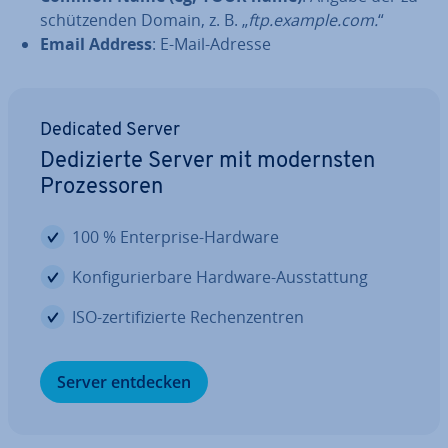
schüt­zen­den Domain, z. B. „
ftp.example.com.
“
Email Address
: E-Mail-Adresse
Dedicated Server
De­di­zier­te Server mit mo­derns­ten
Pro­zes­so­ren
100 % En­ter­pri­se-Hardware
Kon­fi­gu­rier­ba­re Hardware-Aus­stat­tung
ISO-zer­ti­fi­zier­te Re­chen­zen­tren
Server entdecken