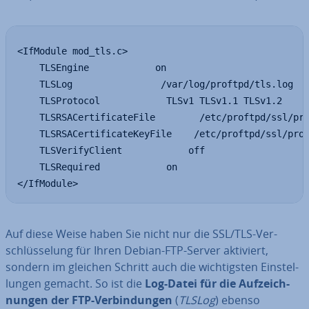
<IfModule mod_tls.c>

    TLSEngine            on

    TLSLog                /var/log/proftpd/tls.log

    TLSProtocol            TLSv1 TLSv1.1 TLSv1.2

    TLSRSACertificateFile        /etc/proftpd/ssl/pro
    TLSRSACertificateKeyFile    /etc/proftpd/ssl/prof
    TLSVerifyClient            off

    TLSRequired            on

</IfModule>
Auf diese Weise haben Sie nicht nur die SSL/TLS-Ver­
schlüs­se­lung für Ihren Debian-FTP-Server aktiviert,
sondern im gleichen Schritt auch die wich­tigs­ten Ein­stel­
lun­gen gemacht. So ist die
Log-Datei für die Auf­zeich­
nun­gen der FTP-Ver­bin­dun­gen
(
TLSLog
) ebenso