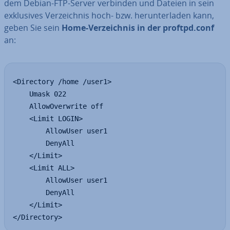
dem Debian-FTP-Server verbinden und Dateien in sein
ex­klu­si­ves Ver­zeich­nis hoch- bzw. her­un­ter­la­den kann,
geben Sie sein
Home-Ver­zeich­nis in der proftpd.conf
an:
<Directory /home /user1>

    Umask 022 

    AllowOverwrite off

    <Limit LOGIN>

        AllowUser user1

        DenyAll

    </Limit>

    <Limit ALL>

        AllowUser user1

        DenyAll

    </Limit>

</Directory>