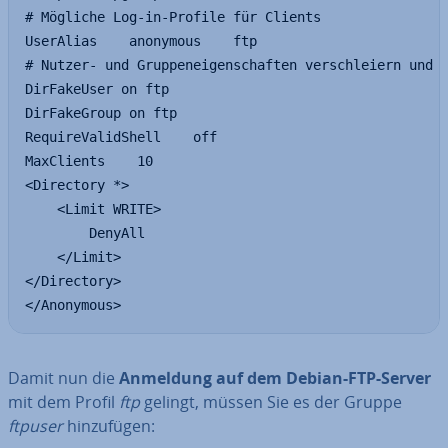
# Mögliche Log-in-Profile für Clients

UserAlias    anonymous    ftp

# Nutzer- und Gruppeneigenschaften verschleiern und m
DirFakeUser on ftp

DirFakeGroup on ftp

RequireValidShell    off

MaxClients    10

<Directory *>

    <Limit WRITE>

        DenyAll

    </Limit>

</Directory>

</Anonymous>
Damit nun die
Anmeldung auf dem Debian-FTP-Server
mit dem Profil
ftp
gelingt, müssen Sie es der Gruppe
ftpuser
hin­zu­fü­gen: