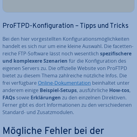
ProFTPD-Kon­fi­gu­ra­ti­on – Tipps und Tricks
Bei den hier vor­ge­stell­ten Kon­fi­gu­ra­ti­ons­mög­lich­kei­ten
handelt es sich nur um eine kleine Auswahl. Die fa­cet­ten­
rei­che FTP-Software lässt noch we­sent­lich
spe­zi­fi­sche­re
und kom­ple­xe­re Szenarien
für die Kon­fi­gu­ra­ti­on des
eigenen Servers zu. Die of­fi­zi­el­le Website von ProFTPD
bietet zu diesem Thema zahl­rei­che nützliche Infos. Die
frei ver­füg­ba­re
Online-Do­ku­men­ta­ti­on
be­inhal­tet unter
anderem einige
Beispiel-Setups
, aus­führ­li­che
How-tos
,
FAQs
sowie
Er­klä­run­gen
zu den einzelnen Di­rek­ti­ven.
Ferner gibt es dort In­for­ma­tio­nen zu den ver­schie­de­nen
Standard- und Zu­satz­mo­du­len.
Mögliche Fehler bei der