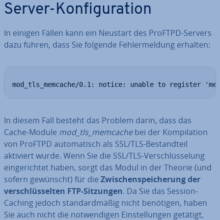
Server-Kon­fi­gu­ra­ti­on
In einigen Fällen kann ein Neustart des ProFTPD-Servers
dazu führen, dass Sie folgende Feh­ler­mel­dung erhalten:
mod_tls_memcache/0.1: notice: unable to register 'me
In diesem Fall besteht das Problem darin, dass das
Cache-Module
mod_tls_memcache
bei der Kom­pi­la­ti­on
von ProFTPD au­to­ma­tisch als SSL/TLS-Be­stand­teil
aktiviert wurde. Wenn Sie die SSL/TLS-Ver­schlüs­se­lung
ein­ge­rich­tet haben, sorgt das Modul in der Theorie (und
sofern gewünscht) für die
Zwi­schen­spei­che­rung der
ver­schlüs­sel­ten FTP-Sitzungen
. Da Sie das Session-
Caching jedoch stan­dard­mä­ßig nicht benötigen, haben
Sie auch nicht die not­wen­di­gen Ein­stel­lun­gen getätigt,