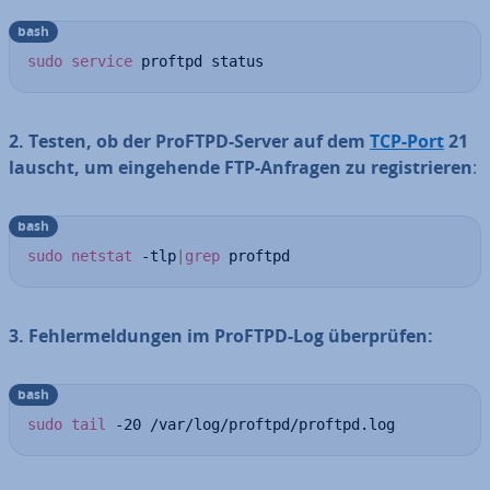
bash
sudo
service
 proftpd status
2. Testen, ob der ProFTPD-Server auf dem
TCP-Port
21
lauscht, um ein­ge­hen­de FTP-Anfragen zu re­gis­trie­ren
:
bash
sudo
netstat
 -tlp
|
grep
 proftpd
3. Feh­ler­mel­dun­gen im ProFTPD-Log über­prü­fen:
bash
sudo
tail
 -20 /var/log/proftpd/proftpd.log