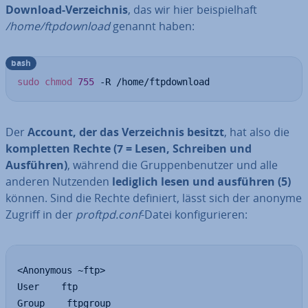
Download-Ver­zeich­nis
, das wir hier bei­spiel­haft
/home/ftpdown­load
genannt haben:
bash
sudo
chmod
755
 -R /home/ftpdownload
Der
Account, der das Ver­zeich­nis besitzt
, hat also die
kom­plet­ten Rechte (7 = Lesen, Schreiben und
Ausführen)
, während die Grup­pen­be­nut­zer und alle
anderen Nutzenden
lediglich lesen und ausführen (5)
können. Sind die Rechte definiert, lässt sich der anonyme
Zugriff in der
proftpd.conf
-Datei kon­fi­gu­rie­ren:
<Anonymous ~ftp>

User    ftp

Group    ftpgroup
