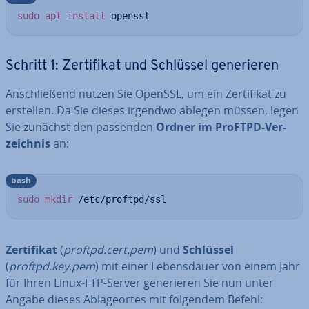
sudo
apt
install
 openssl
Schritt 1: Zer­ti­fi­kat und Schlüssel ge­ne­rie­ren
An­schlie­ßend nutzen Sie OpenSSL, um ein Zer­ti­fi­kat zu
erstellen. Da Sie dieses irgendwo ablegen müssen, legen
Sie zunächst den passenden
Ordner im ProFTPD-Ver­
zeich­nis
an:
bash
sudo
mkdir
 /etc/proftpd/ssl
Zer­ti­fi­kat
(
proftpd.cert.pem
) und
Schlüssel
(
proftpd.key.pem
) mit einer Le­bens­dau­er von einem Jahr
für Ihren Linux-FTP-Server ge­ne­rie­ren Sie nun unter
Angabe dieses Ab­la­ge­or­tes mit folgendem Befehl: