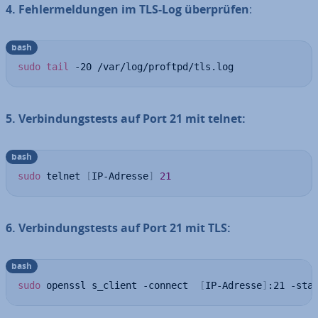
4. Feh­ler­mel­dun­gen im TLS-Log über­prü­fen
:
bash
sudo
tail
 -20 /var/log/proftpd/tls.log
5. Ver­bin­dungs­tests auf Port 21 mit telnet:
bash
sudo
 telnet 
[
IP-Adresse
]
21
6. Ver­bin­dungs­tests auf Port 21 mit TLS:
bash
sudo
 openssl s_client -connect  
[
IP-Adresse
]
:21 -sta