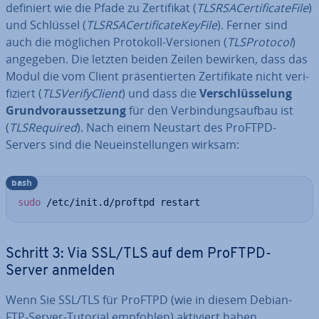
definiert wie die Pfade zu Zer­ti­fi­kat (
TLSR­SA­Cer­ti­fi­ca­te­Fi­le
)
und Schlüssel (
TLSR­SA­Cer­ti­fi­ca­te­Key­Fi­le
). Ferner sind
auch die möglichen Protokoll-Versionen (
TLS­Pro­to­col
)
angegeben. Die letzten beiden Zeilen bewirken, dass das
Modul die vom Client prä­sen­tier­ten Zer­ti­fi­ka­te nicht ve­ri­
fi­ziert (
TLS­Ve­ri­f­y­Cli­ent
) und dass die
Ver­schlüs­se­lung
Grund­vor­aus­set­zung
für den Ver­bin­dungs­auf­bau ist
(
TLS­Re­qui­red
). Nach einem Neustart des ProFTPD-
Servers sind die Neu­ein­stel­lun­gen wirksam:
bash
sudo
 /etc/init.d/proftpd restart
Schritt 3: Via SSL/TLS auf dem ProFTPD-
Server anmelden
Wenn Sie SSL/TLS für ProFTPD (wie in diesem Debian-
FTP-Server-Tutorial empfohlen) aktiviert haben,