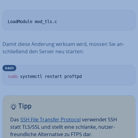
LoadModule mod_tls.c
Damit diese Änderung wirksam wird, müssen Sie an­
schlie­ßend den Server neu starten:
bash
sudo
 systemctl restart proftpd
Tipp
Das
SSH File Transfer Protocol
verwendet SSH
statt TLS/SSL und stellt eine schlanke, nut­zer­
freund­li­che Al­ter­na­ti­ve zu FTPS dar.