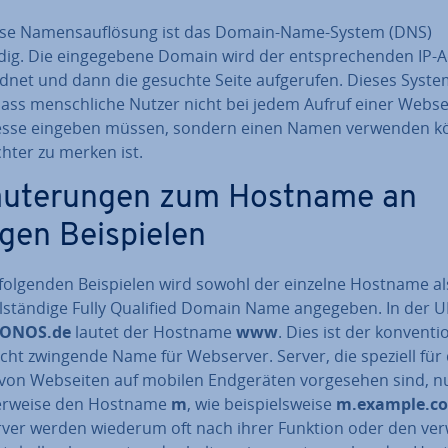
ese Na­mens­auf­lö­sung ist das Domain-Name-System (DNS)
ig. Die ein­ge­ge­be­ne Domain wird der ent­spre­chen­den IP-
rd­net und dann die gesuchte Seite auf­ge­ru­fen. Dieses Syst
ass mensch­li­che Nutzer nicht bei jedem Aufruf einer Webse
esse eingeben müssen, sondern einen Namen verwenden k
chter zu merken ist.
läu­te­run­gen zum Hostname an
gen Bei­spie­len
 folgenden Bei­spie­len wird sowohl der einzelne Hostname a
l­stän­di­ge Fully Qualified Domain Name angegeben. In der 
ONOS.de
lautet der Hostname
www
. Dies ist der kon­ven­tio­
icht zwingende Name für Webserver. Server, die speziell für
von Webseiten auf mobilen End­ge­rä­ten vor­ge­se­hen sind, 
her­wei­se den Hostname
m
, wie bei­spiels­wei­se
m.example.c
er­ver werden wiederum oft nach ihrer Funktion oder den ver­