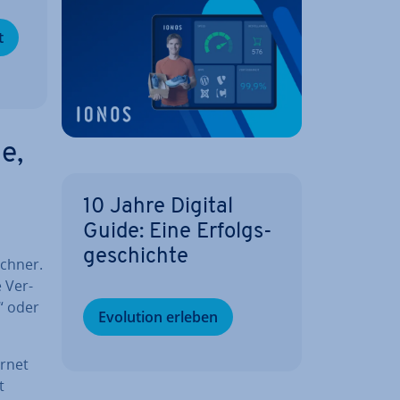
t
e,
n
10 Jahre Digital
Guide: Eine Er­folgs­
ge­schich­te
echner.
e Ver­
l“ oder
Evolution erleben
ernet
t