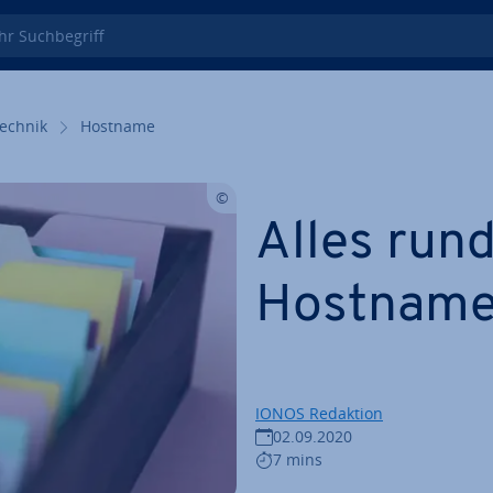
 Such­be­griff
echnik
Hostname
Alles run
Hostnam
IONOS Redaktion
02.09.2020
7 mins