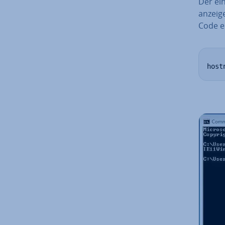
Der ei
anzeige
Code ei
host