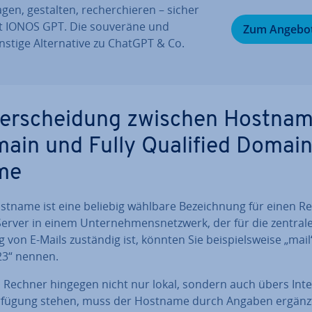
gen, gestalten, re­cher­chie­ren – sicher
t IONOS GPT. Die souveräne und
Zum Angebo
stige Al­ter­na­ti­ve zu ChatGPT & Co.
ter­schei­dung zwischen Hostnam
ain und Fully Qualified Domai
me
stname ist eine beliebig wählbare Be­zeich­nung für einen R
erver in einem Un­ter­neh­mens­netz­werk, der für die zentral
g von E-Mails zuständig ist, könnten Sie bei­spiels­wei­se „mai
23“ nennen.
in Rechner hingegen nicht nur lokal, sondern auch übers Int
rfügung stehen, muss der Hostname durch Angaben ergänz