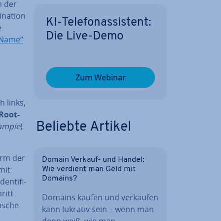
h der
na­ti­on
KI-Te­le­fon­as­sis­tent:
e
Die Live-Demo
 Name“
Zum Webinar
h links,
 Root-
Beliebte Artikel
ample
)
orm der
Domain Verkauf- und Handel:
mit
Wie verdient man Geld mit
Domains?
n­ti­fi­
ritt
Domains kaufen und verkaufen
i­sche
kann lukrativ sein – wenn man
denn weiß, wie man