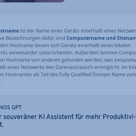
stname
ist der Name eines Geräts innerhalb eines Netzwerk
ti­ve Be­zeich­nun­gen dafür sind
Com­pu­ter­na­me und Sitena
den Hostname lassen sich Geräte innerhalb eines lokalen
rks von­ein­an­der un­ter­schei­den. Außerdem können Compu
en Hostname von anderen gefunden werden, was bei­spiels­w
lb eines Netzwerks den Da­ten­aus­tausch er­mög­licht. Im In
 Hostnames als Teil des Fully Qualified Domain Name zu
.
NOS GPT
r sou­ve­rä­ner KI Assistent für mehr Pro­duk­ti­vi
t.