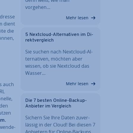
vorgehen…
Adresse
Mehr lesen
em dient
ite die
5 Nextcloud-Al­ter­na­ti­ven im Di­
önnen,
rekt­ver­gleich
Sie suchen nach Nextcloud-Al­
ter­na­ti­ven, möchten aber
wissen, ob sie Nextcloud das
Wasser…
Mehr lesen
ls auch
URL
nel­le,
Die 7 besten Online-Backup-
 den
Anbieter im Vergleich
nutzen
Sichern Sie Ihre Daten zu­ver­
om.
läs­sig in der Cloud! Bei diesen 7
wen­de­
Anbietern für Online-Backups…