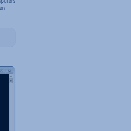
mputers
den