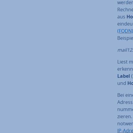
werden,
Rechner
aus
Ho
eindeuti
(FQDN
Beispi
mail12
Liest m
erkennt
Label
(
und
H
Bei ei
Adres­
num­me­
zie­ren
notwend
IP-Adr