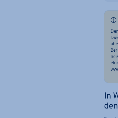
Den
Die
abe
Ber
Bei
ein
www
In 
den