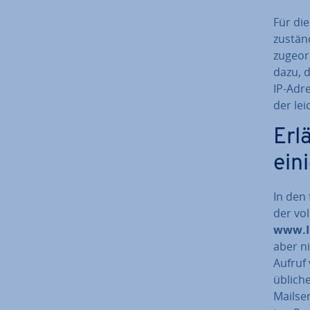
Für di
zuständ
zu­ge­o
dazu, d
IP-Adr
der lei
Er­
eini
In den
der vol
www.I
aber n
Aufruf 
üb­li­c
Mail­s