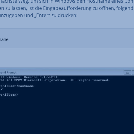
n­fachs­te Weg, um sich in Windows den Hostname eines Co
n zu lassen, ist die Ein­ga­be­auf­for­de­rung zu öffnen, folgen
n­zu­ge­ben und „Enter“ zu drücken:
name