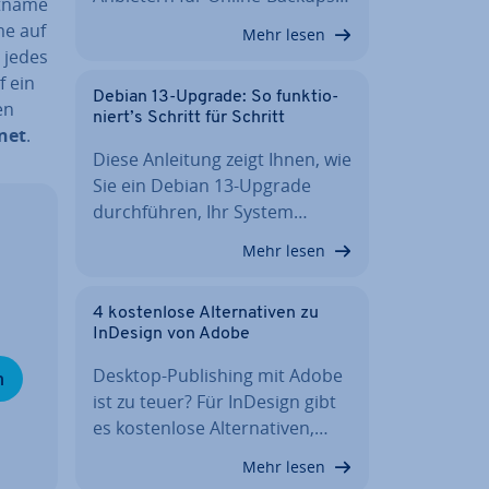
stname
me auf
Mehr lesen
t jedes
 ein
Debian 13-Upgrade: So funk­tio­
en
niert’s Schritt für Schritt
.net
.
Diese Anleitung zeigt Ihnen, wie
Sie ein Debian 13-Upgrade
durch­füh­ren, Ihr System…
Mehr lesen
4 kos­ten­lo­se Al­ter­na­ti­ven zu
InDesign von Adobe
Desktop-Pu­bli­shing mit Adobe
n
ist zu teuer? Für InDesign gibt
es kos­ten­lo­se Al­ter­na­ti­ven,…
Mehr lesen