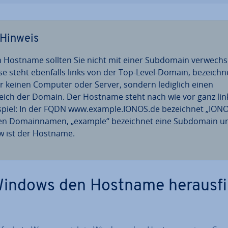
Hinweis
 Hostname sollten Sie nicht mit einer Subdomain ver­wech­s
se steht ebenfalls links von der Top-Level-Domain, be­zeich­n
r keinen Computer oder Server, sondern lediglich einen
eich der Domain. Der Hostname steht nach wie vor ganz lin
spiel: In der FQDN www.example.IONOS.de be­zeich­net „ION
en Do­main­na­men, „example“ be­zeich­net eine Subdomain u
 ist der Hostname.
Windows den Hostname her­aus­fi