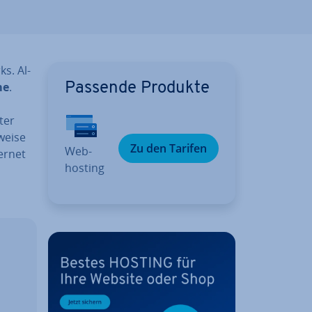
s. Al­
me
.
Passende Produkte
ter
ei­se
Zu den Tarifen
Web­
ternet
hos­ting
m
­