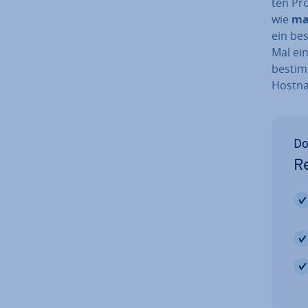
ten Pro
wie
ma
ein be­
Mal ei
be­stim
Hostna
Do
Re