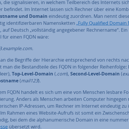
 die si­gna­li­sie­ren, in welchem Teil­be­reich des Internets sic
 befindet. Im Internet lassen sich Rechner über eine Kom­bi­
stname und Domain
eindeutig zuordnen. Man nennt dies
g iden­ti­fi­zier­ba­ren Na­mens­ket­ten
„Fully Qualified Domain
)
, auf Deutsch „voll­stän­dig an­ge­ge­be­ner Rech­ner­na­me“. Ein
el für einen FQDN wäre:
3.example.com.
an die Begriffe der Hier­ar­chie ent­spre­chend von rechts nac
 man die Be­stand­tei­le des FQDN in folgender Rei­hen­fol­ge
:
leer),
Top-Level-Domain
(
.com
),
Second-Level-Domain
(
ex
ostname
(
mail123
).
nem FQDN handelt es sich um eine von Menschen lesbare F
sie­rung. Anders als Menschen arbeiten Computer hingegen 
ri­schen IP-Adressen, um Rechner im Internet eindeutig zu ide
. Im Rahmen eines Website-Aufrufs ist somit ein Zwi­schen­sch
ig, bei dem die al­pha­nu­me­ri­sche Domain in eine num­me­r
esse
übersetzt wird.