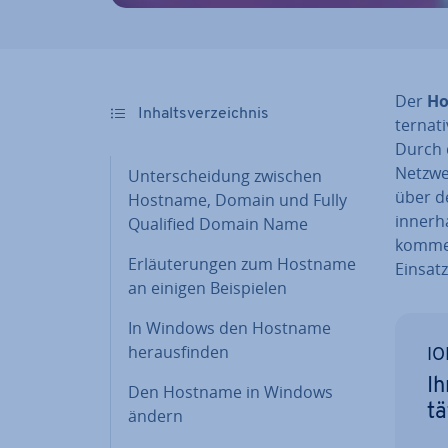
Der
Ho
In­halts­ver­zeich­nis
ter­na­
Durch 
Netzwe
Un­ter­schei­dung zwischen
über d
Hostname, Domain und Fully
innerha
Qualified Domain Name
kommen
Er­läu­te­run­gen zum Hostname
Einsatz
an einigen Bei­spie­len
In Windows den Hostname
her­aus­fin­den
IO
Ih
Den Hostname in Windows
tä
ändern