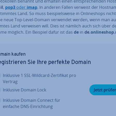
­to­kol­len benannt und erhalten einen ent­spre­chen­den Ho
il
,
pop3
oder
imap
. In anderen Fällen verweist der Hostna
stimm­tes Land. So muss bei­spiels­wei­se in On­line­shops nich
ne neue Top-Level-Domain verwendet werden, wenn man auf
m­tes Land verweisen will. Dies ist nämlich auch sich über d
me möglich. Ein Beispiel dafür ist das
de
in
de.on­line­shop
main kaufen
­gis­trie­ren Sie Ihre perfekte Domain
Inklusive 1 SSL-Wildcard-Zer­ti­fi­kat pro
Vertrag
Inklusive Domain Lock
Jetzt prüfe
Inklusive Domain Connect für
einfache DNS-Ein­rich­tung