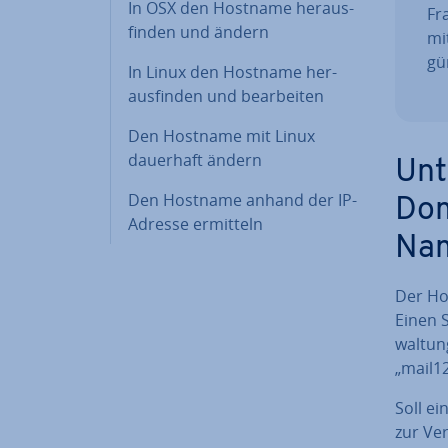
In OSX den Hostname her­aus­
Fra
fin­den und ändern
mi
gün
In Linux den Hostname her­
aus­fin­den und be­ar­bei­ten
Den Hostname mit Linux
dauerhaft ändern
Un­
Den Hostname anhand der IP-
Dom
Adresse ermitteln
Na
Der Ho
Einen S
wal­tun
„mail1
Soll e
zur Ve