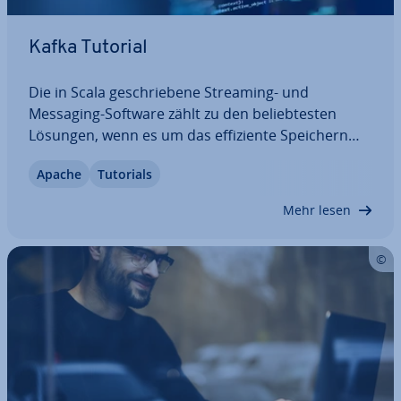
Kafka Tutorial
Die in Scala ge­schrie­be­ne Streaming- und
Messaging-Software zählt zu den be­lieb­tes­ten
Lösungen, wenn es um das ef­fi­zi­en­te Speichern
und Ver­ar­bei­ten großer Da­ten­strö­me geht. In
Apache
Tutorials
diesem Kafka-Tutorial erfahren Sie, welche Vor­aus­
set­zun­gen für die Nutzung dieser Open-Source-
Mehr lesen
Software…