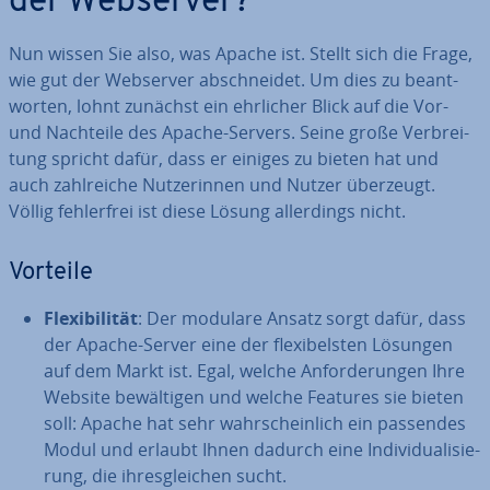
der Webserver?
Nun wissen Sie also, was Apache ist. Stellt sich die Frage,
wie gut der Webserver ab­schnei­det. Um dies zu be­ant­
wor­ten, lohnt zunächst ein ehrlicher Blick auf die Vor-
und Nachteile des Apache-Servers. Seine große Ver­brei­
tung spricht dafür, dass er einiges zu bieten hat und
auch zahl­rei­che Nut­ze­rin­nen und Nutzer überzeugt.
Völlig feh­ler­frei ist diese Lösung al­ler­dings nicht.
Vorteile
Fle­xi­bi­li­tät
: Der modulare Ansatz sorgt dafür, dass
der Apache-Server eine der fle­xi­bels­ten Lösungen
auf dem Markt ist. Egal, welche An­for­de­run­gen Ihre
Website be­wäl­ti­gen und welche Features sie bieten
soll: Apache hat sehr wahr­schein­lich ein passendes
Modul und erlaubt Ihnen dadurch eine In­di­vi­dua­li­sie­
rung, die ih­res­glei­chen sucht.