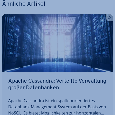
Ähnliche Artikel
Apache Cassandra: Verteilte Ver­wal­tung
großer Da­ten­ban­ken
Apache Cassandra ist ein spal­ten­ori­en­tier­tes
Datenbank-Ma­nage­ment-System auf der Basis von
NoSQL. Es bietet Mög­lich­kei­ten zur ho­ri­zon­ta­len