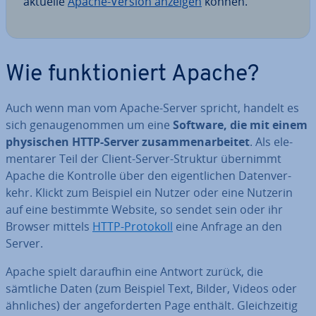
aktuelle
Apache-Version anzeigen
können.
Wie funk­tio­niert Apache?
Auch wenn man vom Apache-Server spricht, handelt es
sich ge­nau­ge­nom­men um eine
Software, die mit einem
phy­si­schen HTTP-Server zu­sam­men­ar­bei­tet
. Als ele­
men­ta­rer Teil der Client-Server-Struktur übernimmt
Apache die Kontrolle über den ei­gent­li­chen Da­ten­ver­
kehr. Klickt zum Beispiel ein Nutzer oder eine Nutzerin
auf eine bestimmte Website, so sendet sein oder ihr
Browser mittels
HTTP-Protokoll
eine Anfrage an den
Server.
Apache spielt daraufhin eine Antwort zurück, die
sämtliche Daten (zum Beispiel Text, Bilder, Videos oder
ähnliches) der an­ge­for­der­ten Page enthält. Gleich­zei­tig