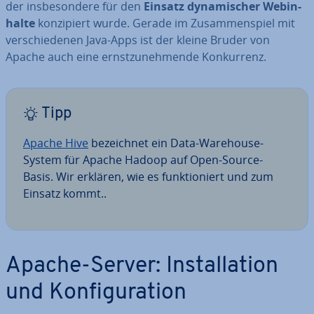
der ins­be­son­de­re für den
Einsatz dy­na­mi­scher Web­in­
hal­te
kon­zi­piert wurde. Gerade im Zu­sam­men­spiel mit
ver­schie­de­nen Java-Apps ist der kleine Bruder von
Apache auch eine ernst­zu­neh­men­de Kon­kur­renz.
Tipp
Apache Hive
be­zeich­net ein Data-Warehouse-
System für Apache Hadoop auf Open-Source-
Basis. Wir erklären, wie es funk­tio­niert und zum
Einsatz kommt..
Apache-Server: In­stal­la­ti­on
und Kon­fi­gu­ra­ti­on