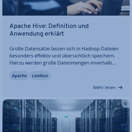
Apache Hive: De­fi­ni­ti­on und
Anwendung erklärt
Große Da­ten­sät­ze lassen sich in Hadoop-Dateien
besonders effektiv und über­sicht­lich speichern.
Hierzu werden große Da­ten­men­gen innerhalb
eines Clusters auf viele Nodes, also mehrere
Apache
Lexikon
Rechner, verteilt. Zur Abfrage, Analyse und Zu­sam­
men­fas­sun­gen kommt u. a. das…
Mehr lesen