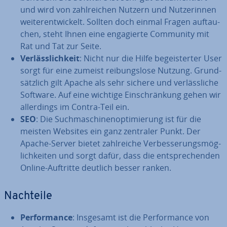
und wird von zahl­rei­chen Nutzern und Nut­ze­rin­nen
wei­ter­ent­wi­ckelt. Sollten doch einmal Fragen auf­tau­
chen, steht Ihnen eine en­ga­gier­te Community mit
Rat und Tat zur Seite.
Ver­läss­lich­keit
: Nicht nur die Hilfe be­geis­ter­ter User
sorgt für eine zumeist rei­bungs­lo­se Nutzung. Grund­
sätz­lich gilt Apache als sehr sichere und ver­läss­li­che
Software. Auf eine wichtige Ein­schrän­kung gehen wir
al­ler­dings im Contra-Teil ein.
SEO
: Die Such­ma­schi­nen­op­ti­mie­rung ist für die
meisten Websites ein ganz zentraler Punkt. Der
Apache-Server bietet zahl­rei­che Ver­bes­se­rungs­mög­
lich­kei­ten und sorgt dafür, dass die ent­spre­chen­den
Online-Auftritte deutlich besser ranken.
Nachteile
Per­for­mance
: Insgesamt ist die Per­for­mance von