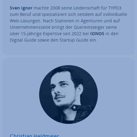
Sven Ignor
machte 2008 seine Lei­den­schaft für TYPO3
zum Beruf und spe­zia­li­siert sich seitdem auf in­di­vi­du­el­le
Web-Lösungen. Nach Stationen in Agenturen und auf
Un­ter­neh­mens­sei­te bringt der Quer­ein­stei­ger seine
über 15-jährige Expertise seit 2022 bei
IONOS
in den
Digital Guide sowie den Startup Guide ein.
Christian Heldmaier