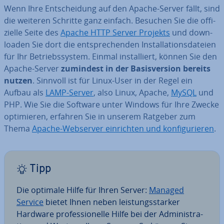
Wenn Ihre Ent­schei­dung auf den Apache-Server fällt, sind
die weiteren Schritte ganz einfach. Besuchen Sie die of­fi­
zi­el­le Seite des
Apache HTTP Server Projekts
und down­
loa­den Sie dort die ent­spre­chen­den In­stal­la­ti­ons­da­tei­en
für Ihr Be­triebs­sys­tem. Einmal in­stal­liert, können Sie den
Apache-Server
zumindest in der Ba­sis­ver­si­on bereits
nutzen
. Sinnvoll ist für Linux-User in der Regel ein
Aufbau als
LAMP-Server
, also Linux, Apache,
MySQL
und
PHP. Wie Sie die Software unter Windows für Ihre Zwecke
op­ti­mie­ren, erfahren Sie in unserem Ratgeber zum
Thema
Apache-Webserver ein­rich­ten und kon­fi­gu­rie­ren
.
Tipp
Die optimale Hilfe für Ihren Server:
Managed
Service
bietet Ihnen neben leis­tungs­star­ker
Hardware pro­fes­sio­nel­le Hilfe bei der Ad­mi­nis­tra­