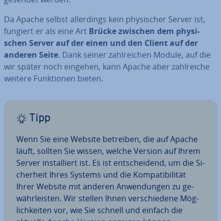
Da Apache selbst al­ler­dings kein phy­si­scher Server ist,
fungiert er als eine Art
Brücke zwischen dem phy­si­
schen Server auf der einen und den Client auf der
anderen Seite
. Dank seiner zahl­rei­chen Module, auf die
wir später noch eingehen, kann Apache aber zahl­rei­che
weitere Funk­tio­nen bieten.
Tipp
Wenn Sie eine Website betreiben, die auf Apache
läuft, sollten Sie wissen, welche Version auf Ihrem
Server in­stal­liert ist. Es ist ent­schei­dend, um die Si­
cher­heit Ihres Systems und die Kom­pa­ti­bi­li­tät
Ihrer Website mit anderen An­wen­dun­gen zu ge­
währ­leis­ten. Wir stellen Ihnen ver­schie­de­ne Mög­
lich­kei­ten vor, wie Sie schnell und einfach die