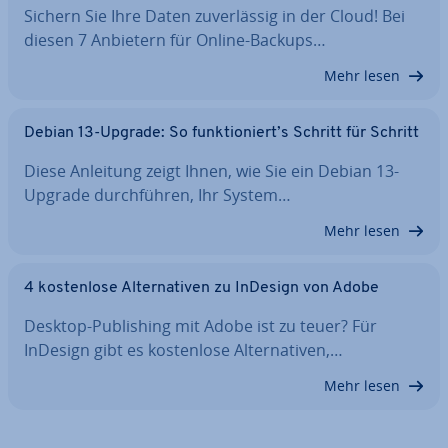
Sichern Sie Ihre Daten zu­ver­läs­sig in der Cloud! Bei
diesen 7 Anbietern für Online-Backups…
Mehr lesen
Debian 13-Upgrade: So funk­tio­niert’s Schritt für Schritt
Diese Anleitung zeigt Ihnen, wie Sie ein Debian 13-
Upgrade durch­füh­ren, Ihr System…
Mehr lesen
4 kos­ten­lo­se Al­ter­na­ti­ven zu InDesign von Adobe
Desktop-Pu­bli­shing mit Adobe ist zu teuer? Für
InDesign gibt es kos­ten­lo­se Al­ter­na­ti­ven,…
Mehr lesen