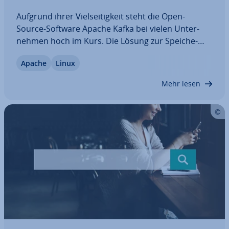
Aufgrund ihrer Viel­sei­tig­keit steht die Open-
Source-Software Apache Kafka bei vielen Un­ter­
neh­men hoch im Kurs. Die Lösung zur Spei­che­
rung und Ver­ar­bei­tung von Daten zeichnet sich
Apache
Linux
ins­be­son­de­re durch eine hohe Per­for­mance, Ska­
lier­bar­keit und Feh­ler­to­le­ranz aus, weswegen man
Mehr lesen
sie…