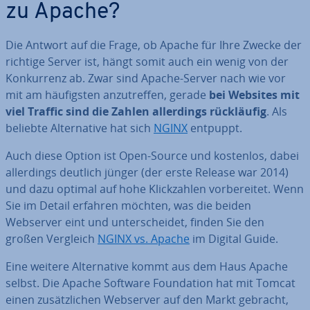
zu Apache?
Die Antwort auf die Frage, ob Apache für Ihre Zwecke der
richtige Server ist, hängt somit auch ein wenig von der
Kon­kur­renz ab. Zwar sind Apache-Server nach wie vor
mit am häu­figs­ten an­zu­tref­fen, gerade
bei Websites mit
viel Traffic sind die Zahlen al­ler­dings rück­läu­fig
. Als
beliebte Al­ter­na­ti­ve hat sich
NGINX
entpuppt.
Auch diese Option ist Open-Source und kostenlos, dabei
al­ler­dings deutlich jünger (der erste Release war 2014)
und dazu optimal auf hohe Klick­zah­len vor­be­rei­tet. Wenn
Sie im Detail erfahren möchten, was die beiden
Webserver eint und un­ter­schei­det, finden Sie den
großen Vergleich
NGINX vs. Apache
im Digital Guide.
Eine weitere Al­ter­na­ti­ve kommt aus dem Haus Apache
selbst. Die Apache Software Foun­da­ti­on hat mit Tomcat
einen zu­sätz­li­chen Webserver auf den Markt gebracht,