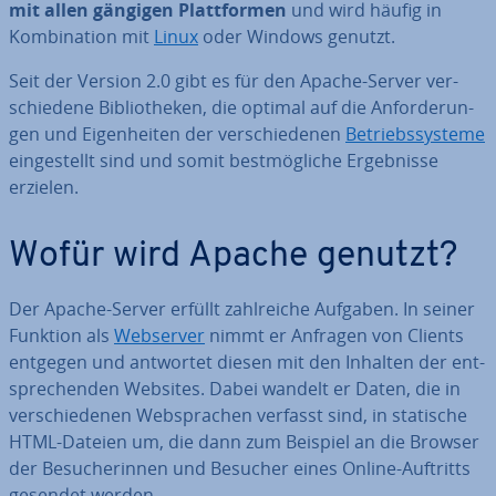
mit allen gängigen Platt­for­men
und wird häufig in
Kom­bi­na­ti­on mit
Linux
oder Windows genutzt.
Seit der Version 2.0 gibt es für den Apache-Server ver­
schie­de­ne Bi­blio­the­ken, die optimal auf die An­for­de­run­
gen und Ei­gen­hei­ten der ver­schie­de­nen
Be­triebs­sys­te­me
ein­ge­stellt sind und somit best­mög­li­che Er­geb­nis­se
erzielen.
Wofür wird Apache genutzt?
Der Apache-Server erfüllt zahl­rei­che Aufgaben. In seiner
Funktion als
Webserver
nimmt er Anfragen von Clients
entgegen und antwortet diesen mit den Inhalten der ent­
spre­chen­den Websites. Dabei wandelt er Daten, die in
ver­schie­de­nen Web­spra­chen verfasst sind, in statische
HTML-Dateien um, die dann zum Beispiel an die Browser
der Be­su­che­rin­nen und Besucher eines Online-Auftritts
gesendet werden.