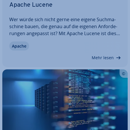
Apache Lucene
Wer würde sich nicht gerne eine eigene Such­ma­
schi­ne bauen, die genau auf die eigenen An­for­de­
run­gen angepasst ist? Mit Apache Lucene ist dies
möglich. Das Open-Source-Projekt lässt sich genau
Apache
ein­stel­len und arbeitet zudem aus­ge­spro­chen
schnell, weshalb auch große Firmen wie…
Mehr lesen