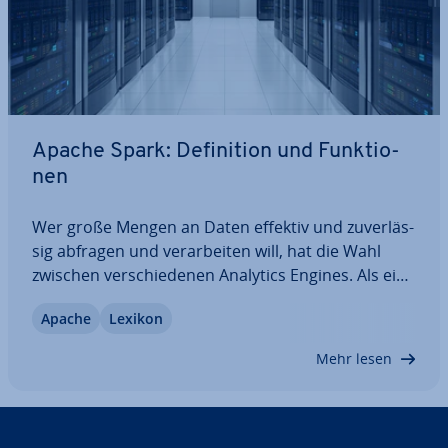
Apache Spark: De­fi­ni­ti­on und Funk­tio­
nen
Wer große Mengen an Daten effektiv und zu­ver­läs­
sig abfragen und ver­ar­bei­ten will, hat die Wahl
zwischen ver­schie­de­nen Analytics Engines. Als eine
der be­lieb­tes­ten und schnells­ten gilt das Open-
Apache
Lexikon
Source- und Big-Data-Framework Spark der
Apache Software Foun­da­ti­on. Wir erklären, was…
Mehr lesen