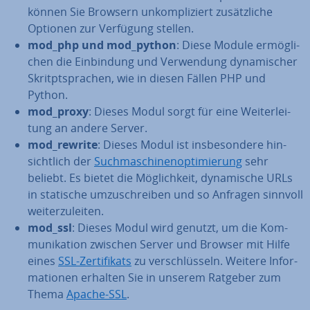
können Sie Browsern un­kom­pli­ziert zu­sätz­li­che
Optionen zur Verfügung stellen.
mod_php und mod_python
: Diese Module er­mög­li­
chen die Ein­bin­dung und Ver­wen­dung dy­na­mi­scher
Skritpt­spra­chen, wie in diesen Fällen PHP und
Python.
mod_proxy
: Dieses Modul sorgt für eine Wei­ter­lei­
tung an andere Server.
mod_rewrite
: Dieses Modul ist ins­be­son­de­re hin­
sicht­lich der
Such­ma­schi­nen­op­ti­mie­rung
sehr
beliebt. Es bietet die Mög­lich­keit, dy­na­mi­sche URLs
in statische um­zu­schrei­ben und so Anfragen sinnvoll
wei­ter­zu­lei­ten.
mod_ssl
: Dieses Modul wird genutzt, um die Kom­
mu­ni­ka­ti­on zwischen Server und Browser mit Hilfe
eines
SSL-Zer­ti­fi­kats
zu ver­schlüs­seln. Weitere In­for­
ma­tio­nen erhalten Sie in unserem Ratgeber zum
Thema
Apache-SSL
.