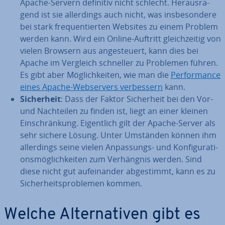
Apache-Servern definitiv nicht schlecht. Her­aus­ra­
gend ist sie al­ler­dings auch nicht, was ins­be­son­de­re
bei stark fre­quen­tier­ten Websites zu einem Problem
werden kann. Wird ein Online-Auftritt gleich­zei­tig von
vielen Browsern aus an­ge­steu­ert, kann dies bei
Apache im Vergleich schneller zu Problemen führen.
Es gibt aber Mög­lich­kei­ten, wie man die
Per­for­mance
eines Apache-Web­ser­vers ver­bes­sern
kann.
Si­cher­heit
: Dass der Faktor Si­cher­heit bei den Vor-
und Nach­tei­len zu finden ist, liegt an einer kleinen
Ein­schrän­kung. Ei­gent­lich gilt der Apache-Server als
sehr sichere Lösung. Unter Umständen können ihm
al­ler­dings seine vielen An­pas­sungs- und Kon­fi­gu­ra­ti­
ons­mög­lich­kei­ten zum Ver­häng­nis werden. Sind
diese nicht gut auf­ein­an­der ab­ge­stimmt, kann es zu
Si­cher­heits­pro­ble­men kommen.
Welche Al­ter­na­ti­ven gibt es