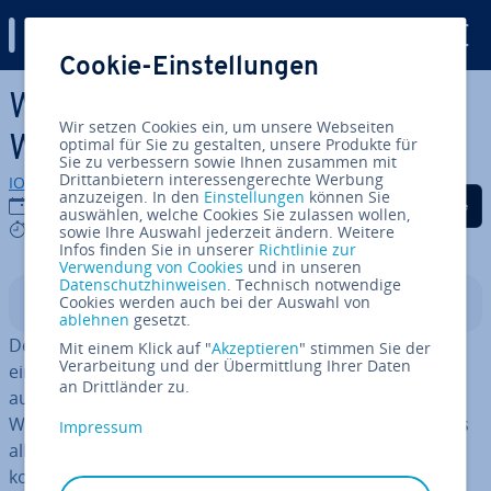
Digital Guide
Cookie-Einstellungen
Zum Haupt­in­halt springen
Was ist Apache? Der flexible
Wir setzen Cookies ein, um unsere Webseiten
Webserver erklärt
optimal für Sie zu gestalten, unsere Produkte für
Sie zu verbessern sowie Ihnen zusammen mit
Drittanbietern interessengerechte Werbung
IONOS Redaktion
anzuzeigen. In den
Einstellungen
können Sie
Auf Facebook teilen
Auf Twitter teilen
Auf LinkedIn tei
21.06.2023
auswählen, welche Cookies Sie zulassen wollen,
9 mins
sowie Ihre Auswahl jederzeit ändern. Weitere
Infos finden Sie in unserer
Richtlinie zur
Verwendung von Cookies
und in unseren
Datenschutzhinweisen
. Technisch notwendige
Cookies werden auch bei der Auswahl von
In­halts­ver­zeich­nis
ablehnen
gesetzt.
Der Apache-Server ist durch seinen modularen Ansatz
Mit einem Klick auf "
Akzeptieren
" stimmen Sie der
Verarbeitung und der Übermittlung Ihrer Daten
eine
besonders flexible Ser­ver­lö­sung
. Unter anderem
an Drittländer zu.
aus diesem Grund setzen weltweit fast die Hälfte aller
Websites auf Apache. Gerade bei hohem Traffic kann es
Impressum
al­ler­dings mitunter zu Per­for­mance-Problemen
kommen, weshalb vor allem stark fre­quen­tier­te Online-