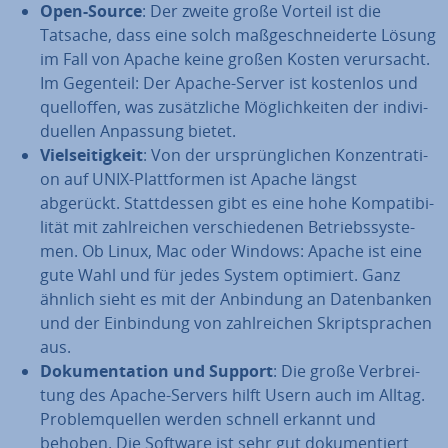
Open-Source
: Der zweite große Vorteil ist die
Tatsache, dass eine solch maß­ge­schnei­der­te Lösung
im Fall von Apache keine großen Kosten ver­ur­sacht.
Im Gegenteil: Der Apache-Server ist kostenlos und
quell­of­fen, was zu­sätz­li­che Mög­lich­kei­ten der in­di­vi­
du­el­len Anpassung bietet.
Viel­sei­tig­keit
: Von der ur­sprüng­li­chen Kon­zen­tra­ti­
on auf UNIX-Platt­for­men ist Apache längst
abgerückt. Statt­des­sen gibt es eine hohe Kom­pa­ti­bi­
li­tät mit zahl­rei­chen ver­schie­de­nen Be­triebs­sys­te­
men. Ob Linux, Mac oder Windows: Apache ist eine
gute Wahl und für jedes System optimiert. Ganz
ähnlich sieht es mit der Anbindung an Da­ten­ban­ken
und der Ein­bin­dung von zahl­rei­chen Skript­spra­chen
aus.
Do­ku­men­ta­ti­on und Support
: Die große Ver­brei­
tung des Apache-Servers hilft Usern auch im Alltag.
Pro­blem­quel­len werden schnell erkannt und
behoben. Die Software ist sehr gut do­ku­men­tiert