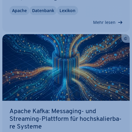
Ska­lie­rung auf beliebig viele Ein­zel­kno­ten. Ur­
Apache
Datenbank
Lexikon
sprüng­lich wurde Cassandra für Facebook ent­wi­
ckelt, in­zwi­schen kommt es in vielen sozialen…
Mehr lesen
Apache Kafka: Messaging- und
Streaming-Plattform für hoch­ska­lier­ba­
re Systeme