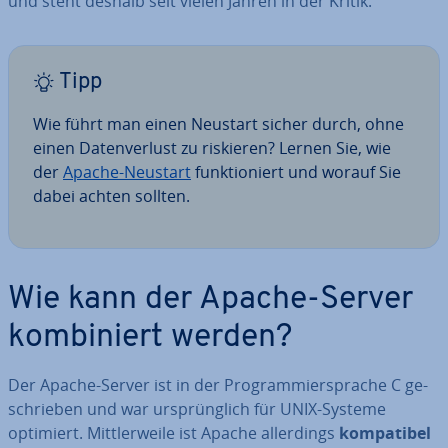
und steht deshalb seit vielen Jahren in der Kritik.
Tipp
Wie führt man einen Neustart sicher durch, ohne
einen Da­ten­ver­lust zu riskieren? Lernen Sie, wie
der
Apache-Neustart
funk­tio­niert und worauf Sie
dabei achten sollten.
Wie kann der Apache-Server
kom­bi­niert werden?
Der Apache-Server ist in der Pro­gram­mier­spra­che C ge­
schrie­ben und war ur­sprüng­lich für UNIX-Systeme
optimiert. Mitt­ler­wei­le ist Apache al­ler­dings
kom­pa­ti­bel