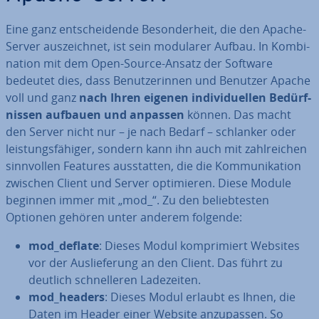
Eine ganz ent­schei­den­de Be­son­der­heit, die den Apache-
Server aus­zeich­net, ist sein modularer Aufbau. In Kom­bi­
na­ti­on mit dem Open-Source-Ansatz der Software
bedeutet dies, dass Be­nut­ze­rin­nen und Benutzer Apache
voll und ganz
nach Ihren eigenen in­di­vi­du­el­len Be­dürf­
nis­sen aufbauen und anpassen
können. Das macht
den Server nicht nur – je nach Bedarf – schlanker oder
leis­tungs­fä­hi­ger, sondern kann ihn auch mit zahl­rei­chen
sinn­vol­len Features aus­stat­ten, die die Kom­mu­ni­ka­ti­on
zwischen Client und Server op­ti­mie­ren. Diese Module
beginnen immer mit „mod_“. Zu den be­lieb­tes­ten
Optionen gehören unter anderem folgende:
mod_deflate
: Dieses Modul kom­pri­miert Websites
vor der Aus­lie­fe­rung an den Client. Das führt zu
deutlich schnel­le­ren La­de­zei­ten.
mod_headers
: Dieses Modul erlaubt es Ihnen, die
Daten im Header einer Website an­zu­pas­sen. So