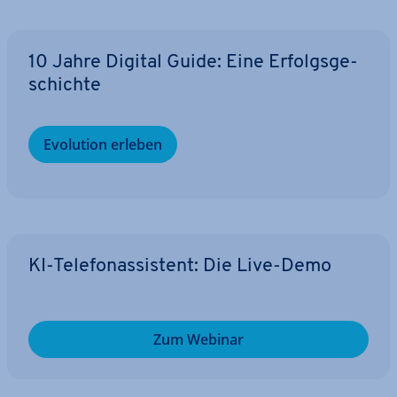
10 Jahre Digital Guide: Eine Er­folgs­ge­
schich­te
Evolution erleben
KI-Te­le­fon­as­sis­tent: Die Live-Demo
Zum Webinar