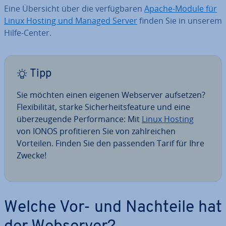
Eine Übersicht über die ver­füg­ba­ren
Apache-Module für
Linux Hosting und Managed Server
finden Sie in unserem
Hilfe-Center.
Tipp
Sie möchten einen eigenen Webserver aufsetzen?
Fle­xi­bi­li­tät, starke Si­cher­heits­fea­ture und eine
über­zeu­gen­de Per­for­mance: Mit
Linux Hosting
von IONOS pro­fi­tie­ren Sie von zahl­rei­chen
Vorteilen. Finden Sie den passenden Tarif für Ihre
Zwecke!
Welche Vor- und Nachteile hat