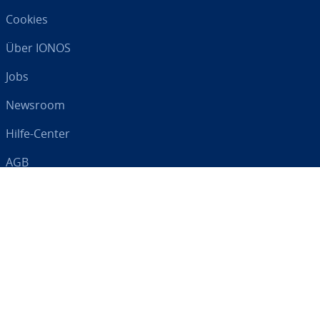
Cookies
Über IONOS
Jobs
Newsroom
Hilfe-Center
AGB
Da­ten­schutz
Impressum
Digital an Ihrer Seite