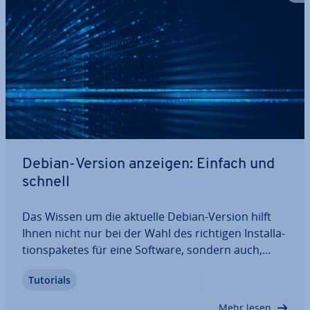
Debian-Version anzeigen: Einfach und
schnell
Das Wissen um die aktuelle Debian-Version hilft
Ihnen nicht nur bei der Wahl des richtigen In­stal­la­
ti­ons­pa­ke­tes für eine Software, sondern auch,
wenn Sie passende Un­ter­stüt­zung in Foren
Tutorials
suchen. Um sich Ihre aktuelle Debian-Version
anzeigen zu lassen, gibt es ver­schie­de­ne Wege.…
Mehr lesen