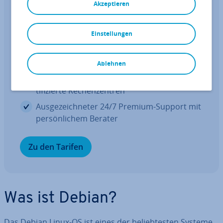
Akzeptieren
vServer / VPS
VPS un­schlag­bar günstig auf Dell En­
ter­pri­se Servern
Einstellungen
1 Gbit/s, un­be­grenzt Traffic & mehr Cores
Ablehnen
Min­des­tens 99,99% Ver­füg­bar­keit & ISO-zer­
ti­fi­zier­te Re­chen­zen­tren
Aus­ge­zeich­ne­ter 24/7 Premium-Support mit
per­sön­li­chem Berater
Zu den Tarifen
Was ist Debian?
Das Debian Linux-OS ist eines der be­lieb­tes­ten Systeme