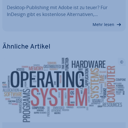
Desktop-Pu­bli­shing mit Adobe ist zu teuer? Für
InDesign gibt es kos­ten­lo­se Al­ter­na­ti­ven,…
Mehr lesen
Ähnliche Artikel