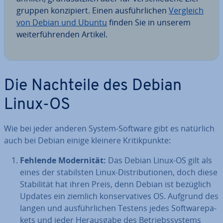
grup­pen kon­zi­piert. Einen aus­führ­li­chen
Vergleich
von Debian und Ubuntu
finden Sie in unserem
wei­ter­füh­ren­den Artikel.
Die Nachteile des Debian
Linux-OS
Wie bei jeder anderen System-Software gibt es natürlich
auch bei Debian einige kleinere Kri­tik­punk­te:
Fehlende Mo­der­ni­tät:
Das Debian Linux-OS gilt als
eines der sta­bils­ten Linux-Dis­tri­bu­tio­nen, doch diese
Sta­bi­li­tät hat ihren Preis, denn Debian ist bezüglich
Updates ein ziemlich kon­ser­va­ti­ves OS. Aufgrund des
langen und aus­führ­li­chen Testens jedes Soft­ware­pa­
kets und jeder Her­aus­ga­be des Be­triebs­sys­tems