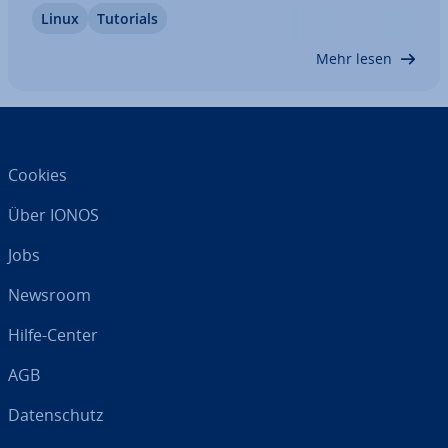
Linux
Tutorials
Die dafür benötigte Software lässt sich kos­ten­frei
und schnell in­stal­lie­ren. Daneben können Sie…
Mehr lesen
Cookies
Über IONOS
Jobs
Newsroom
Hilfe-Center
AGB
Da­ten­schutz