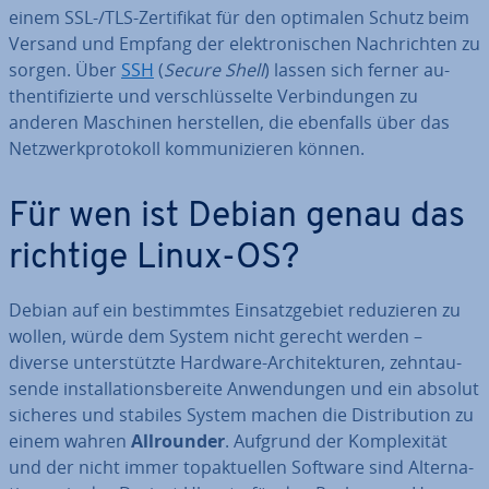
einem SSL-/TLS-Zer­ti­fi­kat für den optimalen Schutz beim
Versand und Empfang der elek­tro­ni­schen Nach­rich­ten zu
sorgen. Über
SSH
(
Secure Shell
) lassen sich ferner au­
then­ti­fi­zier­te und ver­schlüs­sel­te Ver­bin­dun­gen zu
anderen Maschinen her­stel­len, die ebenfalls über das
Netz­werk­pro­to­koll kom­mu­ni­zie­ren können.
Für wen ist Debian genau das
richtige Linux-OS?
Debian auf ein be­stimm­tes Ein­satz­ge­biet re­du­zie­ren zu
wollen, würde dem System nicht gerecht werden –
diverse un­ter­stütz­te Hardware-Ar­chi­tek­tu­ren, zehn­tau­
sen­de in­stal­la­ti­ons­be­rei­te An­wen­dun­gen und ein absolut
sicheres und stabiles System machen die Dis­tri­bu­ti­on zu
einem wahren
All­roun­der
. Aufgrund der Kom­ple­xi­tät
und der nicht immer top­ak­tu­el­len Software sind Al­ter­na­