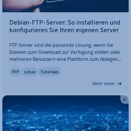
Debian-FTP-Server: So in­stal­lie­ren und
kon­fi­gu­rie­ren Sie Ihren eigenen Server
FTP-Server sind die passende Lösung, wenn Sie
Dateien zum Download zur Verfügung stellen oder
mehreren Benutzern eine Plattform zum Ablegen
und Abrufen von Daten anbieten möchten. Und
FTP
Linux
Tutorials
auch bei der Pflege von Web­prä­sen­zen spielt die
prak­ti­sche Server-Client-Technik eine wichtige…
Mehr lesen