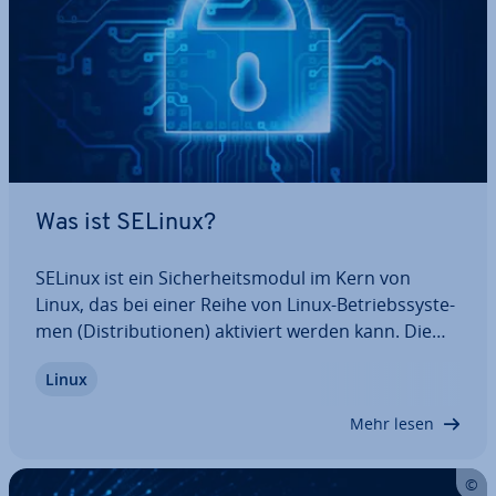
Was ist SELinux?
SELinux ist ein Si­cher­heits­mo­dul im Kern von
Linux, das bei einer Reihe von Linux-Be­triebs­sys­te­
men (Dis­tri­bu­tio­nen) aktiviert werden kann. Die
Zu­gangs­rech­te zum Be­triebs­sys­tem werden bei
Linux
SELinux auf das Nötigste begrenzt. Dadurch
können Ad­mi­nis­tra­to­ren laufende Prozesse
Mehr lesen
besser…