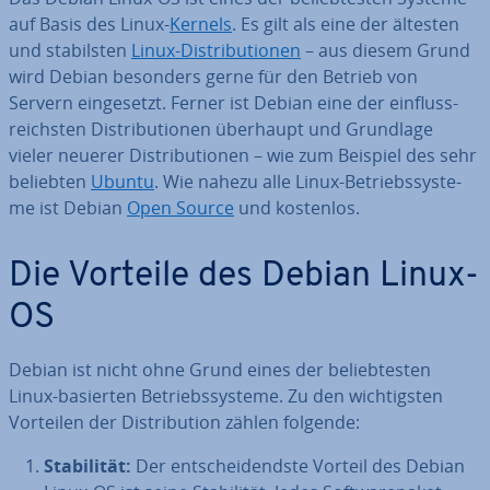
auf Basis des Linux-
Kernels
. Es gilt als eine der ältesten
und sta­bils­ten
Linux-Dis­tri­bu­tio­nen
– aus diesem Grund
wird Debian besonders gerne für den Betrieb von
Servern ein­ge­setzt. Ferner ist Debian eine der ein­fluss­
reichs­ten Dis­tri­bu­tio­nen überhaupt und Grundlage
vieler neuerer Dis­tri­bu­tio­nen – wie zum Beispiel des sehr
beliebten
Ubuntu
. Wie nahezu alle Linux-Be­triebs­sys­te­
me ist Debian
Open Source
und kostenlos.
Die Vorteile des Debian Linux-
OS
Debian ist nicht ohne Grund eines der be­lieb­tes­ten
Linux-basierten Be­triebs­sys­te­me. Zu den wich­tigs­ten
Vorteilen der Dis­tri­bu­ti­on zählen folgende:
Sta­bi­li­tät:
Der ent­schei­dends­te Vorteil des Debian