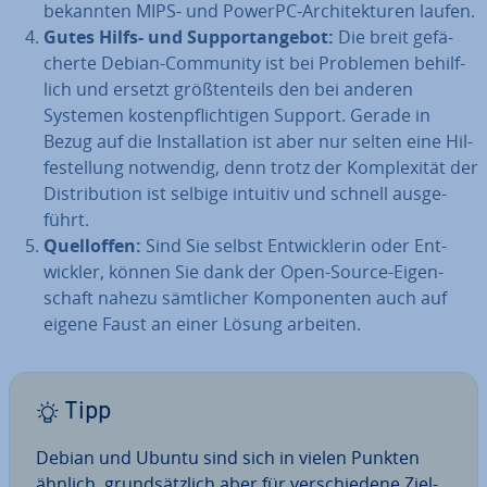
bekannten MIPS- und PowerPC-Ar­chi­tek­tu­ren laufen.
Gutes Hilfs- und Sup­port­an­ge­bot:
Die breit ge­fä­
cher­te Debian-Community ist bei Problemen be­hilf­
lich und ersetzt größ­ten­teils den bei anderen
Systemen kos­ten­pflich­ti­gen Support. Gerade in
Bezug auf die In­stal­la­ti­on ist aber nur selten eine Hil­
fe­stel­lung notwendig, denn trotz der Kom­ple­xi­tät der
Dis­tri­bu­ti­on ist selbige intuitiv und schnell aus­ge­
führt.
Quell­of­fen:
Sind Sie selbst Ent­wick­le­rin oder Ent­
wick­ler, können Sie dank der Open-Source-Ei­gen­
schaft nahezu sämt­li­cher Kom­po­nen­ten auch auf
eigene Faust an einer Lösung arbeiten.
Tipp
Debian und Ubuntu sind sich in vielen Punkten
ähnlich, grund­sätz­lich aber für ver­schie­de­ne Ziel­