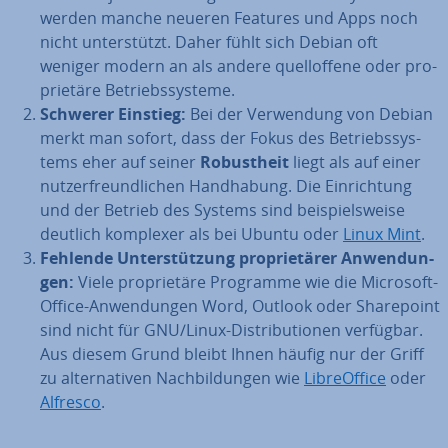
werden manche neueren Features und Apps noch
nicht un­ter­stützt. Daher fühlt sich Debian oft
weniger modern an als andere quell­of­fe­ne oder pro­
prie­tä­re Be­triebs­sys­te­me.
Schwerer Einstieg:
Bei der Ver­wen­dung von Debian
merkt man sofort, dass der Fokus des Be­triebs­sys­
tems eher auf seiner
Ro­bust­heit
liegt als auf einer
nut­zer­freund­li­chen Hand­ha­bung. Die Ein­rich­tung
und der Betrieb des Systems sind bei­spiels­wei­se
deutlich komplexer als bei Ubuntu oder
Linux Mint
.
Fehlende Un­ter­stüt­zung pro­prie­tä­rer An­wen­dun­
gen:
Viele pro­prie­tä­re Programme wie die Microsoft-
Office-An­wen­dun­gen Word, Outlook oder Share­point
sind nicht für GNU/Linux-Dis­tri­bu­tio­nen verfügbar.
Aus diesem Grund bleibt Ihnen häufig nur der Griff
zu al­ter­na­ti­ven Nach­bil­dun­gen wie
Libre­Of­fice
oder
Alfresco
.