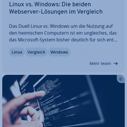
Linux vs. Windows: Die beiden
Webserver-Lösungen im Vergleich
Das Duell Linux vs. Windows um die Nutzung auf
den hei­mi­schen Computern ist ein un­glei­ches, das
das Microsoft-System bisher deutlich für sich ent­
schei­det. Anders sieht es bei der Ver­wen­dung auf
Linux
Vergleich
Windows
Servern aus: Hier rangiert Linux seit den Anfängen
als be­lieb­tes­te Lösung vor Windows…
Mehr lesen