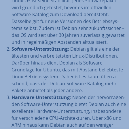
Linux-OS ist seine Sta­bi­li­tät. Jedes Soft­ware­pa­ket
wird gründlich getestet, bevor es im of­fi­zi­el­len
Software-Katalog zum Download be­reit­steht.
Dasselbe gilt für neue Versionen des Be­triebs­sys­
tems selbst. Zudem ist Debian sehr zu­kunfts­si­cher –
das OS wird seit über 30 Jahren zu­ver­läs­sig gewartet
und in re­gel­mä­ßi­gen Abständen ak­tua­li­siert.
Software-Un­ter­stüt­zung:
Debian gilt als eine der
ältesten und ver­brei­tets­ten Linux-Dis­tri­bu­tio­nen.
Darüber hinaus dient Debian als Software-
Grundlage für Ubuntu, das mit Abstand be­lieb­tes­te
Linux-Be­triebs­sys­tem. Daher ist es kaum über­ra­
schend, dass der Debian-Software-Katalog mehr
Pakete anbietet als jeder andere.
Hardware-Un­ter­stüt­zung:
Neben der her­vor­ra­gen­
den Software-Un­ter­stüt­zung bietet Debian auch eine
ex­zel­len­te Hardware-Un­ter­stüt­zung, ins­be­son­de­re
für ver­schie­de­ne CPU-Ar­chi­tek­tu­ren. Über x86 und
ARM hinaus kann Debian auch auf den weniger