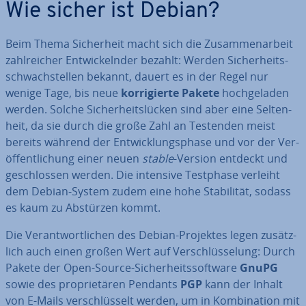
Wie sicher ist Debian?
Beim Thema Si­cher­heit macht sich die Zu­sam­men­ar­beit
zahl­rei­cher Ent­wi­ckeln­der bezahlt: Werden Si­cher­heits­
schwach­stel­len bekannt, dauert es in der Regel nur
wenige Tage, bis neue
kor­ri­gier­te Pakete
hoch­ge­la­den
werden. Solche Si­cher­heits­lü­cken sind aber eine Sel­ten­
heit, da sie durch die große Zahl an Testenden meist
bereits während der Ent­wick­lungs­pha­se und vor der Ver­
öf­fent­li­chung einer neuen
stable
-Version entdeckt und
ge­schlos­sen werden. Die intensive Testphase verleiht
dem Debian-System zudem eine hohe Sta­bi­li­tät, sodass
es kaum zu Abstürzen kommt.
Die Ver­ant­wort­li­chen des Debian-Projektes legen zu­sätz­
lich auch einen großen Wert auf Ver­schlüs­se­lung: Durch
Pakete der Open-Source-Si­cher­heits­soft­ware
GnuPG
sowie des pro­prie­tä­ren Pendants
PGP
kann der Inhalt
von E-Mails ver­schlüs­selt werden, um in Kom­bi­na­ti­on mit