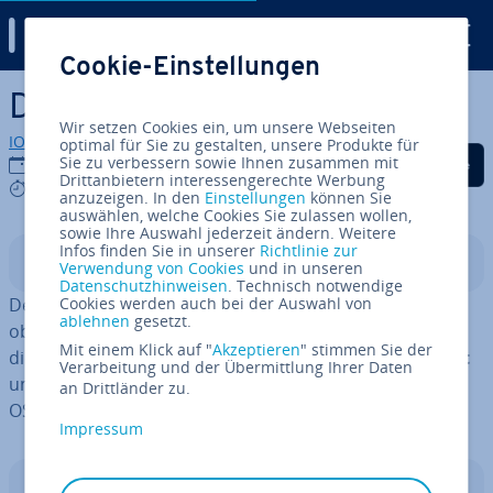
Digital Guide
Cookie-Einstellungen
Zum Haupt­in­halt springen
Debian Linux-OS
Wir setzen Cookies ein, um unsere Webseiten
IONOS Redaktion
optimal für Sie zu gestalten, unsere Produkte für
Auf Facebook teilen
Auf Twitter teilen
Auf LinkedIn tei
Sie zu verbessern sowie Ihnen zusammen mit
10.01.2024
Drittanbietern interessengerechte Werbung
6 mins
anzuzeigen. In den
Einstellungen
können Sie
auswählen, welche Cookies Sie zulassen wollen,
sowie Ihre Auswahl jederzeit ändern. Weitere
Infos finden Sie in unserer
Richtlinie zur
In­halts­ver­zeich­nis
Verwendung von Cookies
und in unseren
Datenschutzhinweisen
. Technisch notwendige
Debian ist ein 1993 ent­stan­de­nes Linux-OS, dessen
Cookies werden auch bei der Auswahl von
ablehnen
gesetzt.
oberstes Ziel ist, ein
feh­ler­frei­es System
zu sein. Aus
Mit einem Klick auf "
Akzeptieren
" stimmen Sie der
diesem Grund setzt das System vor allem auf
Sta­bi­li­tät
Verarbeitung und der Übermittlung Ihrer Daten
und
Lang­le­big­keit
. Wir stellen Ihnen das Debian Linux-
an Drittländer zu.
OS vor und erläutern seine Vor- und Nachteile.
Impressum