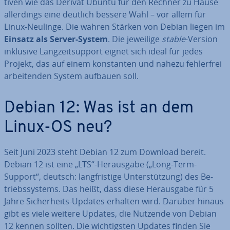
ti­ven wie das Derivat Ubuntu für den Rechner zu Hause
al­ler­dings eine deutlich bessere Wahl – vor allem für
Linux-Neulinge. Die wahren Stärken von Debian liegen im
Einsatz als Server-System
. Die jeweilige
stable
-Version
inklusive Lang­zeit­sup­port eignet sich ideal für jedes
Projekt, das auf einem kon­stan­ten und nahezu feh­ler­frei
ar­bei­ten­den System aufbauen soll.
Debian 12: Was ist an dem
Linux-OS neu?
Seit Juni 2023 steht Debian 12 zum Download bereit.
Debian 12 ist eine „LTS“-Her­aus­ga­be („Long-Term-
Support“, deutsch: lang­fris­ti­ge Un­ter­stüt­zung) des Be­
triebs­sys­tems. Das heißt, dass diese Her­aus­ga­be für 5
Jahre Si­cher­heits-Updates erhalten wird. Darüber hinaus
gibt es viele weitere Updates, die Nutzende von Debian
12 kennen sollten. Die wich­tigs­ten Updates finden Sie