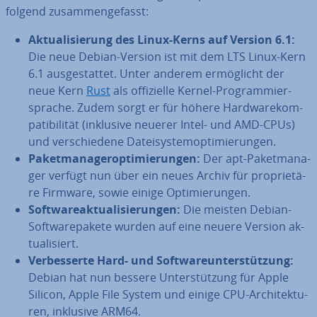
folgend zu­sam­men­ge­fasst:
Ak­tua­li­sie­rung des Linux-Kerns auf Version 6.1:
Die neue Debian-Version ist mit dem LTS Linux-Kern
6.1 aus­ge­stat­tet. Unter anderem er­mög­licht der
neue Kern
Rust
als of­fi­zi­el­le Kernel-Pro­gram­mier­
spra­che. Zudem sorgt er für höhere Hard­ware­kom­
pa­ti­bi­li­tät (inklusive neuerer Intel- und AMD-CPUs)
und ver­schie­de­ne Da­tei­sys­tem­op­ti­mie­run­gen.
Pa­ket­ma­na­ger­op­ti­mie­run­gen:
Der apt-Pa­ket­ma­na­
ger verfügt nun über ein neues Archiv für pro­prie­tä­
re Firmware, sowie einige Op­ti­mie­run­gen.
Soft­ware­ak­tua­li­sie­run­gen:
Die meisten Debian-
Soft­ware­pa­ke­te wurden auf eine neuere Version ak­
tua­li­siert.
Ver­bes­ser­te Hard- und Soft­ware­un­ter­stüt­zung:
Debian hat nun bessere Un­ter­stüt­zung für Apple
Silicon, Apple File System und einige CPU-Ar­chi­tek­tu­
ren, inklusive ARM64.