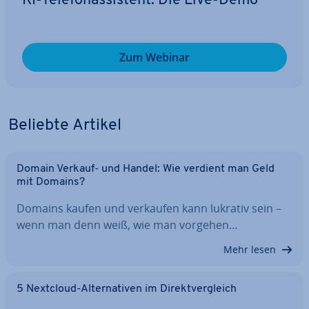
KI-Te­le­fon­as­sis­tent: Die Live-Demo
Zum Webinar
Beliebte Artikel
Domain Verkauf- und Handel: Wie verdient man Geld
mit Domains?
Domains kaufen und verkaufen kann lukrativ sein –
wenn man denn weiß, wie man vorgehen…
Mehr lesen
5 Nextcloud-Al­ter­na­ti­ven im Di­rekt­ver­gleich