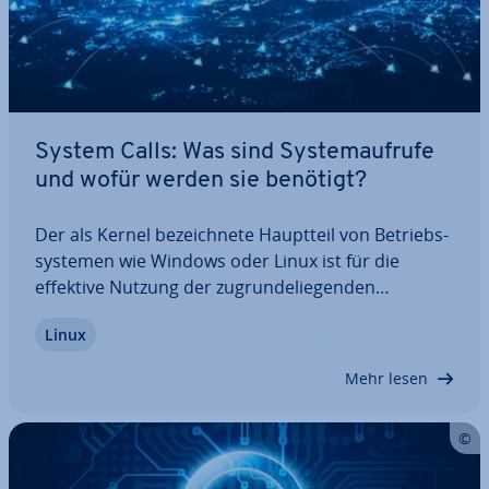
System Calls: Was sind Sys­tem­auf­ru­fe
und wofür werden sie benötigt?
Der als Kernel be­zeich­ne­te Hauptteil von Be­triebs­
sys­te­men wie Windows oder Linux ist für die
effektive Nutzung der zu­grun­de­lie­gen­den
Hardware un­ver­zicht­bar. Aus Si­cher­heits­grün­den
Linux
arbeitet dieser Sys­tem­kern auf einer über­ge­ord­ne­
ten Schicht, auf die An­wen­dungs­pro­gram­me…
Mehr lesen