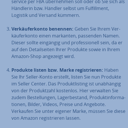
ser­vice per FBA über­neh­men soll oder ob Sie sich als
Händlerin bzw. Händler selbst um Ful­fill­ment,
Logistik und Versand kümmern.
Ver­käu­fer­kon­to benennen:
Geben Sie Ihrem Ver­
käu­fer­kon­to einen markanten, passenden Namen.
Dieser sollte eingängig und pro­fes­sio­nell sein, da er
auf den De­tail­sei­ten Ihrer Produkte sowie in Ihrem
Amazon-Shop angezeigt wird.
Produkte listen bzw. Marke re­gis­trie­ren:
Haben
Sie Ihr Seller-Konto erstellt, listen Sie nun Produkte
im Seller Center. Das Pro­dukt­lis­ting ist un­ab­hän­gig
von der Pro­dukt­zahl kostenlos. Hier verwalten Sie
zudem Be­stel­lun­gen, La­ger­be­stand, Pro­dukt­in­for­ma­
tio­nen, Bilder, Videos, Preise und Angebote.
Verkaufen Sie unter eigener Marke, müssen Sie diese
von Amazon re­gis­trie­ren lassen.