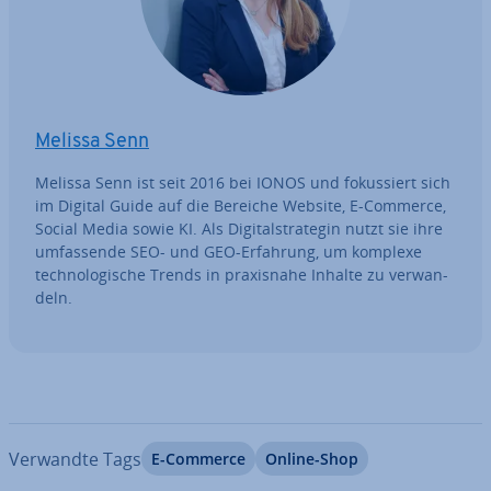
Melissa Senn
Melissa Senn ist seit 2016 bei IONOS und fo­kus­siert sich
im Digital Guide auf die Bereiche Website, E-Commerce,
Social Media sowie KI. Als Di­gi­tal­stra­te­gin nutzt sie ihre
um­fas­sen­de SEO- und GEO-Erfahrung, um komplexe
tech­no­lo­gi­sche Trends in pra­xis­na­he Inhalte zu ver­wan­
deln.
Verwandte Tags
E-Commerce
Online-Shop