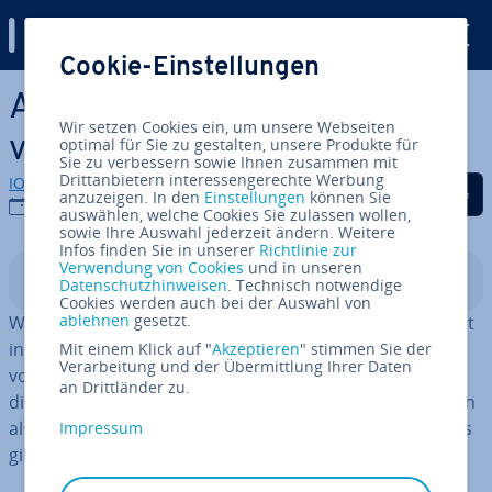
Digital Guide
Cookie-Einstellungen
Zum Haupt­in­halt springen
Auf Amazon Produkte
Wir setzen Cookies ein, um unsere Webseiten
verkaufen: So funk­tio­niert’s
optimal für Sie zu gestalten, unsere Produkte für
Sie zu verbessern sowie Ihnen zusammen mit
Drittanbietern interessengerechte Werbung
IONOS Redaktion
Auf Facebook teilen
Auf Twitter teilen
Auf LinkedIn tei
anzuzeigen. In den
Einstellungen
können Sie
27.10.2022
auswählen, welche Cookies Sie zulassen wollen,
sowie Ihre Auswahl jederzeit ändern. Weitere
Infos finden Sie in unserer
Richtlinie zur
Verwendung von Cookies
und in unseren
In­halts­ver­zeich­nis
Datenschutzhinweisen
. Technisch notwendige
Cookies werden auch bei der Auswahl von
ablehnen
gesetzt.
Wer einen eigenen On­line­shop betreibt oder den Schritt
in den Online-Verkauf wagt, sollte Amazon nicht außen
Mit einem Klick auf "
Akzeptieren
" stimmen Sie der
Verarbeitung und der Übermittlung Ihrer Daten
vorlassen. Zunächst gilt es jedoch zu verstehen, wie Sie
an Drittländer zu.
die tech­ni­schen Vorteile und die Reich­wei­te von Amazon
als Seller richtig nutzen und welche Vor­aus­set­zun­gen es
Impressum
gibt.