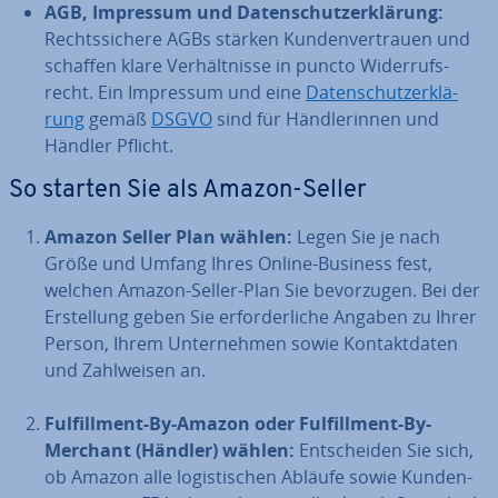
AGB, Impressum und Da­ten­schutz­er­klä­rung:
Rechts­si­che­re AGBs stärken Kun­den­ver­trau­en und
schaffen klare Ver­hält­nis­se in puncto Wi­der­rufs­
recht. Ein Impressum und eine
Da­ten­schutz­er­klä­
rung
gemäß
DSGVO
sind für Händ­le­rin­nen und
Händler Pflicht.
So starten Sie als Amazon-Seller
Amazon Seller Plan wählen:
Legen Sie je nach
Größe und Umfang Ihres Online-Business fest,
welchen Amazon-Seller-Plan Sie be­vor­zu­gen. Bei der
Er­stel­lung geben Sie er­for­der­li­che Angaben zu Ihrer
Person, Ihrem Un­ter­neh­men sowie Kon­takt­da­ten
und Zahl­wei­sen an.
Ful­fill­ment-By-Amazon oder Ful­fill­ment-By-
Merchant (Händler) wählen:
Ent­schei­den Sie sich,
ob Amazon alle lo­gis­ti­schen Abläufe sowie Kun­den­