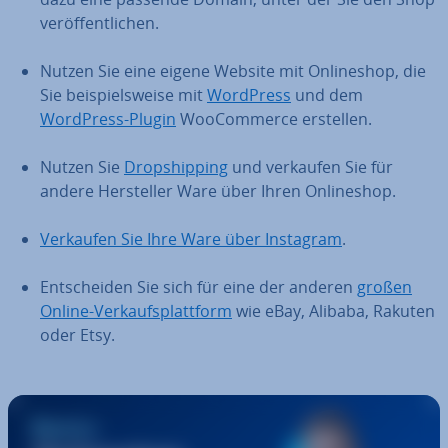
ver­öf­fent­li­chen.
Nutzen Sie eine eigene Website mit On­line­shop, die
Sie bei­spiels­wei­se mit
WordPress
und dem
WordPress-Plugin
Woo­Com­mer­ce erstellen.
Nutzen Sie
Drop­ship­ping
und verkaufen Sie für
andere Her­stel­ler Ware über Ihren On­line­shop.
Verkaufen Sie Ihre Ware über Instagram
.
Ent­schei­den Sie sich für eine der anderen
großen
Online-Ver­kaufs­platt­form
wie eBay, Alibaba, Rakuten
oder Etsy.