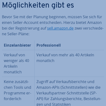
Mög­lich­kei­ten gibt es
Bevor Sie mit der Planung beginnen, müssen Sie sich für
einen Seller-Account ent­schei­den. Hierzu bietet Amazon
bei der Re­gis­trie­rung auf
sell.amazon.de
zwei ver­schie­de­
ne Seller-Pläne:
Ein­zel­an­bie­ter
Pro­fes­sio­nell
Verkauf von
Verkauf von mehr als 40 Artikeln
weniger als 40
monatlich
Artikeln
monatlich
Keine zu­sätz­li­
Zugriff auf Ver­kaufs­be­rich­te und
chen Tools und
Amazon-APIs (Schnitt­stel­len) wie die
Programme er­
Ver­kaufs­part­ner-Schnitt­stel­le (SP-
for­der­lich
API) für Zah­lungs­be­rich­te, Be­stel­lun­
gen und Sta­tis­ti­ken