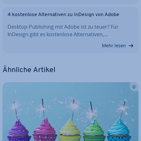
4 kos­ten­lo­se Al­ter­na­ti­ven zu InDesign von Adobe
Desktop-Pu­bli­shing mit Adobe ist zu teuer? Für
InDesign gibt es kos­ten­lo­se Al­ter­na­ti­ven,…
Mehr lesen
Ähnliche Artikel