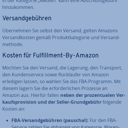
In der Kategorie „Medien“ kann eine Ab­schluss­ge­bühr
hin­zu­kom­men.
Ver­sand­ge­büh­ren
Über­neh­men Sie selbst den Versand, gelten Amazons
Ver­sand­kos­ten gemäß Pro­dukt­ka­te­go­rie und Ver­sand­
me­tho­de.
Kosten für Ful­fill­ment-By-Amazon
Möchten Sie den Versand, die Lagerung, den Transport,
den Kun­den­ser­vice sowie Rück­läu­fer von Amazon
erledigen lassen, so wählen Sie das FBA-Programm. Mit
diesem lagern Sie die er­for­der­li­chen Prozesse an
Amazon aus. Hierfür fallen
neben der pro­zen­tua­len Ver­
kaufs­pro­vi­si­on und der Seller-Grund­ge­bühr
folgende
Kosten an:
FBA-Ver­sand­ge­büh­ren (pauschal):
Für den FBA-
Service zahlen Sie abhängig von Kategorie, Wa­ren­