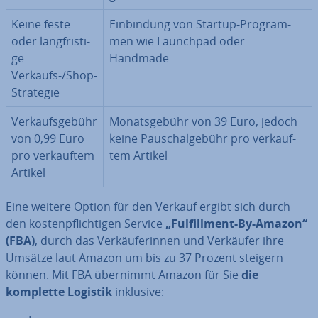
Keine feste
Ein­bin­dung von Startup-Pro­gram­
oder lang­fris­ti­
men wie Launchpad oder
ge
Handmade
Verkaufs-/Shop-
Strategie
Ver­kaufs­ge­bühr
Mo­nats­ge­bühr von 39 Euro, jedoch
von 0,99 Euro
keine Pau­schal­ge­bühr pro ver­kauf­
pro ver­kauf­tem
tem Artikel
Artikel
Eine weitere Option für den Verkauf ergibt sich durch
den kos­ten­pflich­ti­gen Service
„Ful­fill­ment-By-Amazon“
(FBA)
, durch das Ver­käu­fe­rin­nen und Verkäufer ihre
Umsätze laut Amazon um bis zu 37 Prozent steigern
können. Mit FBA übernimmt Amazon für Sie
die
komplette Logistik
inklusive: