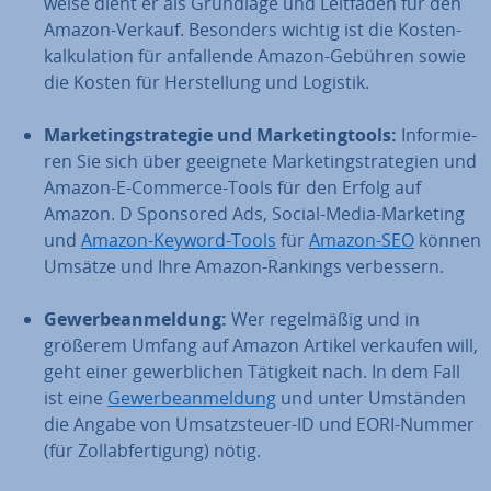
wei­se dient er als Grundlage und Leitfaden für den
Amazon-Verkauf. Besonders wichtig ist die Kos­ten­
kal­ku­la­ti­on für an­fal­len­de Amazon-Gebühren sowie
die Kosten für Her­stel­lung und Logistik.
Mar­ke­ting­stra­te­gie und Mar­ke­ting­tools:
In­for­mie­
ren Sie sich über geeignete Mar­ke­ting­stra­te­gien und
Amazon-E-Commerce-Tools für den Erfolg auf
Amazon. D Sponsored Ads, Social-Media-Marketing
und
Amazon-Keyword-Tools
für
Amazon-SEO
können
Umsätze und Ihre Amazon-Rankings ver­bes­sern.
Ge­wer­be­an­mel­dung:
Wer re­gel­mä­ßig und in
größerem Umfang auf Amazon Artikel verkaufen will,
geht einer ge­werb­li­chen Tätigkeit nach. In dem Fall
ist eine
Ge­wer­be­an­mel­dung
und unter Umständen
die Angabe von Um­satz­steu­er-ID und EORI-Nummer
(für Zoll­ab­fer­ti­gung) nötig.