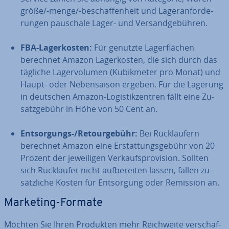
grö­ße/-menge/-be­schaf­fen­heit und La­ger­an­for­de­
run­gen pauschale Lager- und Ver­sand­ge­büh­ren.
FBA-La­ger­kos­ten:
Für genutzte La­ger­flä­chen
berechnet Amazon La­ger­kos­ten, die sich durch das
tägliche La­ger­vo­lu­men (Ku­bik­me­ter pro Monat) und
Haupt- oder Ne­ben­sai­son ergeben. Für die Lagerung
in deutschen Amazon-Lo­gis­tik­zen­tren fällt eine Zu­
satz­ge­bühr in Höhe von 50 Cent an.
Ent­sor­gungs-/Re­tour­ge­bühr:
Bei Rück­läu­fern
berechnet Amazon eine Er­stat­tungs­ge­bühr von 20
Prozent der je­wei­li­gen Ver­kaufs­pro­vi­si­on. Sollten
sich Rück­läu­fer nicht auf­be­rei­ten lassen, fallen zu­
sätz­li­che Kosten für Ent­sor­gung oder Remission an.
Marketing-Formate
Möchten Sie Ihren Produkten mehr Reich­wei­te ver­schaf­