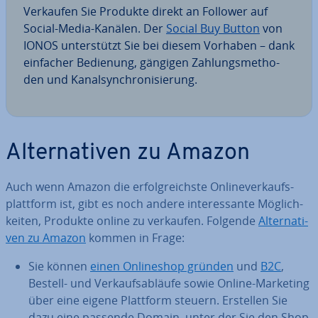
Verkaufen Sie Produkte direkt an Follower auf
Social-Media-Kanälen. Der
Social Buy Button
von
IONOS un­ter­stützt Sie bei diesem Vorhaben – dank
einfacher Bedienung, gängigen Zah­lungs­me­tho­
den und Ka­nal­syn­chro­ni­sie­rung.
Al­ter­na­ti­ven zu Amazon
Auch wenn Amazon die er­folg­reichs­te On­lin­ever­kaufs­
platt­form ist, gibt es noch andere in­ter­es­san­te Mög­lich­
kei­ten, Produkte online zu verkaufen. Folgende
Al­ter­na­ti­
ven zu Amazon
kommen in Frage:
Sie können
einen On­line­shop gründen
und
B2C
,
Bestell- und Ver­kaufs­ab­läu­fe sowie Online-Marketing
über eine eigene Plattform steuern. Erstellen Sie
dazu eine passende Domain, unter der Sie den Shop