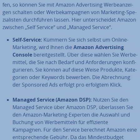
fen, so können Sie mit Amazon Ad­ver­ti­sing Wer­be­an­zei­
gen schalten oder Wer­be­kam­pa­gnen von Marketing-Spe­
zia­lis­ten durch­füh­ren lassen. Hier un­ter­schei­det Amazon
zwischen „Self Service“ und „Managed Service“.
Self-Service:
Kümmern Sie sich selbst um Online-
Marketing, wird Ihnen die
Amazon Ad­ver­ti­sing
Console
be­reit­ge­stellt. Über diese wählen Sie Wer­be­
mit­tel, die Sie nach Bedarf und An­for­de­run­gen kon­fi­
gu­rie­ren. Sie können auf diese Weise Produkte, Ka­te­
go­rien oder Keywords bewerben. Die Ab­rech­nung
der Sponsored Ads erfolgt pro erfolgtem Klick.
Managed Service (Amazon DSP):
Nutzen Sie den
Managed Service über Amazon DSP, über­las­sen Sie
den Amazon-Marketing-Experten die Auswahl und
Buchung von Wer­be­mit­teln für ef­fi­zi­en­te
Kampagnen. Für den Service berechnet Amazon eine
ent­spre­chen­de Gebühr. Da das Min­dest­bud­get