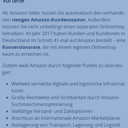
Vorteile
Als Amazon-Seller nutzen Sie au­to­ma­tisch den vor­han­de­
nen
riesigen Amazon-Kun­den­stamm
. Außerdem
müssen Sie nicht unbedingt einen separaten On­line­shop
betreiben. Im Jahr 2017 haben Kunden und Kundinnen in
Deutsch­land im Schnitt 41-mal auf Amazon bestellt – eine
Kon­ver­si­ons­ra­te
, die mit einem eigenen On­line­shop
kaum zu erreichen ist.
Zudem weiß Amazon durch folgende Punkte zu über­zeu­
gen:
Weltweit vernetzte digitale und lo­gis­ti­sche In­fra­struk­
tu­ren
Große Reich­wei­te und Sicht­bar­keit durch Amazon-
Such­ma­schi­nen­op­ti­mie­rung
Viel­fäl­ti­ge Versand- und Zahl­op­tio­nen
Anschluss an in­ter­na­tio­na­le Amazon-Mar­ket­places
Aus­la­ge­rung von Transport, Lagerung und Logistik