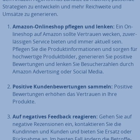
Stra­te­gien zu ent­wi­ckeln und mehr Reich­wei­te und
Umsätze zu ge­ne­rie­ren.
Amazon-On­line­shop pflegen und lenken:
Ein On­
line­shop auf Amazon sollte Vertrauen wecken, zu­ver­
läs­si­gen Service bieten und immer aktuell sein.
Pflegen Sie die Pro­dukt­in­for­ma­tio­nen und sorgen für
hoch­wer­ti­ge Pro­dukt­bil­der, ge­ne­rie­ren Sie positive
Be­wer­tun­gen und lenken Sie Be­su­cher­zah­len durch
Amazon Ad­ver­ti­sing oder Social Media.
Positive Kun­den­be­wer­tun­gen sammeln:
Positive
Be­wer­tun­gen erhöhen das Vertrauen in Ihre
Produkte.
Auf negatives Feedback reagieren:
Gehen Sie auf
negative Re­zen­sio­nen ein, kon­tak­tie­ren Sie die
Kundinnen und Kunden und bieten Sie Ersatz oder
Rücknahme an. Im besten Fall ändern die Be­trof­fe­