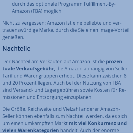
durch das optionale Programm Ful­fill­ment-By-
Amazon (FBA) möglich
Nicht zu vergessen: Amazon ist eine beliebte und ver­
trau­ens­wür­di­ge Marke, durch die Sie einen Image-Vorteil
genießen.
Nachteile
Der Nachteil am Verkaufen auf Amazon ist die
pro­zen­
tua­le Ver­kaufs­ge­bühr
, die Amazon abhängig von Seller-
Tarif und Wa­ren­grup­pen erhebt. Diese kann zwischen 8
und 20 Prozent liegen. Auch bei der Nutzung von FBA
sind Versand- und La­ger­ge­büh­ren sowie Kosten für Re­
mis­sio­nen und Ent­sor­gung ein­zu­pla­nen.
Die Größe, Reich­wei­te und Vielzahl anderer Amazon-
Seller können ebenfalls zum Nachteil werden, da es sich
um einen um­kämpf­ten Markt
mit viel Kon­kur­renz und
vielen Wa­ren­ka­te­go­rien
handelt. Auch der enorme