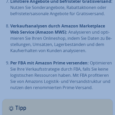
Limitiere Angebote und be­fris­te­ter Gra­tis­ver­sand:
Nutzen Sie Son­der­an­ge­bo­te, Ra­batt­ak­tio­nen oder
be­fris­te­te/saisonale Angebote für Gra­tis­ver­sand.
Ver­kaufs­ana­ly­sen durch Amazon Mar­ket­place
Web Service (Amazon MWS):
Ana­ly­sie­ren und op­ti­
mie­ren Sie Ihren On­line­shop, indem Sie Daten zu Be­
stel­lun­gen, Umsätzen, La­ger­be­stän­den und dem
Kauf­ver­hal­ten von Kunden ana­ly­sie­ren.
Per FBA mit Amazon Prime versenden:
Op­ti­mie­ren
Sie Ihre Ver­kaufs­stra­te­gie durch FBA, falls Sie keine
lo­gis­ti­schen Res­sour­cen haben. Mit FBA pro­fi­tie­ren
Sie von Amazons Logistik- und Ver­sand­struk­tur und
nutzen den re­nom­mier­ten Prime-Versand.
Tipp