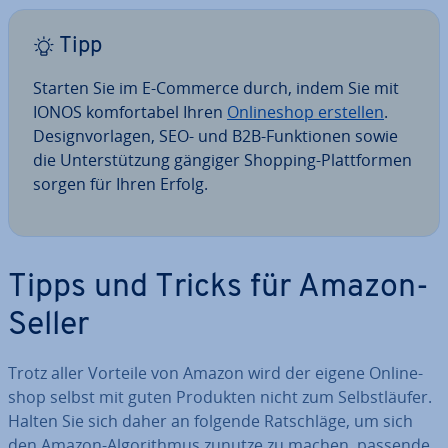
Tipp
Starten Sie im E-Commerce durch, indem Sie mit
IONOS kom­for­ta­bel Ihren
On­line­shop erstellen
.
De­sign­vor­la­gen, SEO- und B2B-Funk­tio­nen sowie
die Un­ter­stüt­zung gängiger Shopping-Platt­for­men
sorgen für Ihren Erfolg.
Tipps und Tricks für Amazon-
Seller
Trotz aller Vorteile von Amazon wird der eigene On­line­
shop selbst mit guten Produkten nicht zum Selbst­läu­fer.
Halten Sie sich daher an folgende Rat­schlä­ge, um sich
den Amazon-Al­go­rith­mus zunutze zu machen, passende