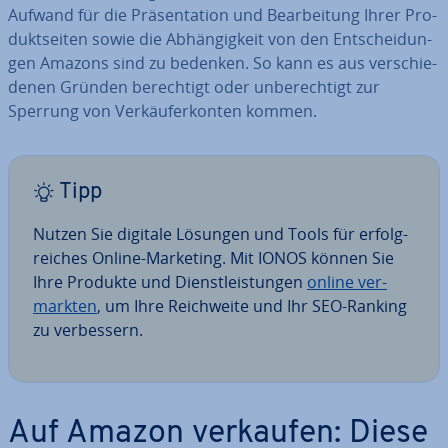
Aufwand für die Prä­sen­ta­ti­on und Be­ar­bei­tung Ihrer Pro­
dukt­sei­ten sowie die Ab­hän­gig­keit von den Ent­schei­dun­
gen Amazons sind zu bedenken. So kann es aus ver­schie­
de­nen Gründen be­rech­tigt oder un­be­rech­tigt zur
Sperrung von Ver­käu­fer­kon­ten kommen.
Tipp
Nutzen Sie digitale Lösungen und Tools für er­folg­
rei­ches Online-Marketing. Mit IONOS können Sie
Ihre Produkte und Dienst­leis­tun­gen
online ver­
mark­ten
, um Ihre Reich­wei­te und Ihr SEO-Ranking
zu ver­bes­sern.
Auf Amazon verkaufen: Diese