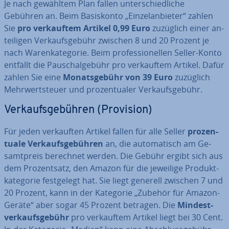
Je nach gewähltem Plan fallen un­ter­schied­li­che
Gebühren an. Beim Ba­sis­kon­to „Ein­zel­an­bie­ter“ zahlen
Sie
pro ver­kauf­tem Artikel 0,99 Euro
zuzüglich einer an­
tei­li­gen Ver­kaufs­ge­bühr zwischen 8 und 20 Prozent je
nach Wa­ren­ka­te­go­rie. Beim pro­fes­sio­nel­len Seller-Konto
entfällt die Pau­schal­ge­bühr pro ver­kauf­tem Artikel. Dafür
zahlen Sie eine
Mo­nats­ge­bühr von 39 Euro
zuzüglich
Mehr­wert­steu­er und pro­zen­tua­ler Ver­kaufs­ge­bühr.
Ver­kaufs­ge­büh­ren (Provision)
Für jeden ver­kauf­ten Artikel fallen für alle Seller
pro­zen­
tua­le Ver­kaufs­ge­büh­ren
an, die au­to­ma­tisch am Ge­
samt­preis berechnet werden. Die Gebühr ergibt sich aus
dem Pro­zent­satz, den Amazon für die jeweilige Pro­dukt­
ka­te­go­rie fest­ge­legt hat. Sie liegt generell zwischen 7 und
20 Prozent, kann in der Kategorie „Zubehör für Amazon-
Geräte“ aber sogar 45 Prozent betragen. Die
Min­dest­
ver­kaufs­ge­bühr
pro ver­kauf­tem Artikel liegt bei 30 Cent.