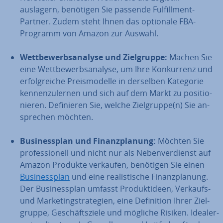
auslagern, benötigen Sie passende Ful­fill­ment-
Partner. Zudem steht Ihnen das optionale FBA-
Programm von Amazon zur Auswahl.
Wett­be­werbs­ana­ly­se und Ziel­grup­pe:
Machen Sie
eine Wett­be­werbs­ana­ly­se, um Ihre Kon­kur­renz und
er­folg­rei­che Preis­mo­del­le in derselben Kategorie
ken­nen­zu­ler­nen und sich auf dem Markt zu po­si­tio­
nie­ren. De­fi­nie­ren Sie, welche Ziel­grup­pe(n) Sie an­
spre­chen möchten.
Busi­ness­plan und Fi­nanz­pla­nung:
Möchten Sie
pro­fes­sio­nell und nicht nur als Ne­ben­ver­dienst auf
Amazon Produkte verkaufen, benötigen Sie einen
Busi­ness­plan
und eine rea­lis­ti­sche Fi­nanz­pla­nung.
Der Busi­ness­plan umfasst Pro­dukt­ideen, Verkaufs-
und Mar­ke­ting­stra­te­gien, eine De­fi­ni­ti­on Ihrer Ziel­
grup­pe, Ge­schäfts­zie­le und mögliche Risiken. Idea­ler­