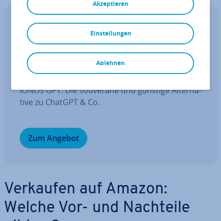
Akzeptieren
IONOS GPT
Einstellungen
Ihr sou­ve­rä­ner KI Assistent für mehr
Pro­duk­ti­vi­tät.
Ablehnen
Fragen, gestalten, re­cher­chie­ren – sicher mit
IONOS GPT. Die souveräne und günstige Al­ter­na­
ti­ve zu ChatGPT & Co.
Zum Angebot
Verkaufen auf Amazon:
Welche Vor- und Nachteile