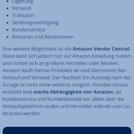
Lagerung
Versand
Transport
Sen­dungs­ver­fol­gung
Kun­den­ser­vice
Retouren und Re­mis­sio­nen
Eine weitere Mög­lich­keit ist die
Amazon Vendor Central
.
Diese lässt sich jedoch nur auf Amazon-Einladung nutzen
und richtet sich an größere Her­stel­ler oder Marken.
Amazon kauft hierbei Produkte ab und übernimmt den
Verkauf und Versand. Der Nachteil: Ein Ausstieg nach der
Zusage ist nicht ohne weiteres möglich. Darüber hinaus
entsteht eine
starke Ab­hän­gig­keit von Amazon
, da
Kun­den­ser­vice und Kun­den­kon­takt vor allem über die
Ver­kaufs­platt­form laufen und Her­stel­ler indirekt zum Lie­
fe­ran­ten werden.