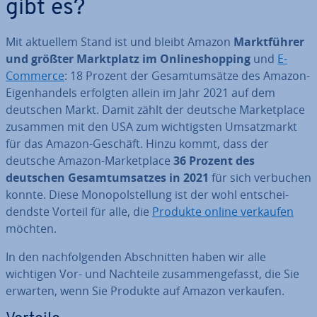
gibt es?
Mit aktuellem Stand ist und bleibt Amazon
Markt­füh­rer
und größter Markt­platz im On­line­shop­ping
und
E-
Commerce
: 18 Prozent der Ge­samt­um­sät­ze des Amazon-
Ei­gen­han­dels erfolgten allein im Jahr 2021 auf dem
deutschen Markt. Damit zählt der deutsche Mar­ket­place
zusammen mit den USA zum wich­tigs­ten Um­satz­markt
für das Amazon-Geschäft. Hinzu kommt, dass der
deutsche Amazon-Mar­ket­place
36 Prozent des
deutschen Ge­samt­um­sat­zes in 2021
für sich verbuchen
konnte. Diese Mo­no­pol­stel­lung ist der wohl ent­schei­
dends­te Vorteil für alle, die
Produkte online verkaufen
möchten.
In den nach­fol­gen­den Ab­schnit­ten haben wir alle
wichtigen Vor- und Nachteile zu­sam­men­ge­fasst, die Sie
erwarten, wenn Sie Produkte auf Amazon verkaufen.