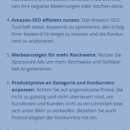
nen ihre negative Be­wer­tun­gen oder löschen diese.
Amazon-SEO effizient nutzen:
Das Amazon-SEO-
Tool hilft dabei, Keywords zu op­ti­mie­ren, den Erfolg
Ihrer Keyword-Strategie zu messen und die Kon­kur­
renz zu ana­ly­sie­ren.
Wer­be­an­zei­gen für mehr Reich­wei­te:
Nutzen Sie
Sponsored Ads um mehr Reich­wei­te und Sicht­bar­
keit zu ge­ne­rie­ren.
Pro­dukt­prei­se an Kategorie und Kon­kur­renz
anpassen:
Achten Sie auf an­ge­mes­se­ne Preise, die
nicht zu günstig und nicht über­teu­ert sind, um
Kundinnen und Kunden nicht zu ver­schre­cken bzw.
sich unter Wert zu verkaufen. Beziehen Sie auch
Preis­stra­te­gien der Kon­kur­renz mit ein.