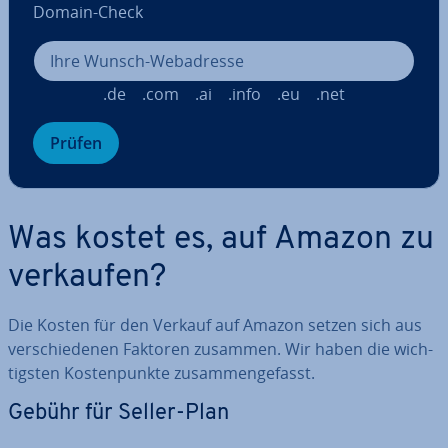
Domain-Check
.de
.com
.ai
.info
.eu
.net
Prüfen
Was kostet es, auf Amazon zu
verkaufen?
Die Kosten für den Verkauf auf Amazon setzen sich aus
ver­schie­de­nen Faktoren zusammen. Wir haben die wich­
tigs­ten Kos­ten­punk­te zu­sam­men­ge­fasst.
Gebühr für Seller-Plan