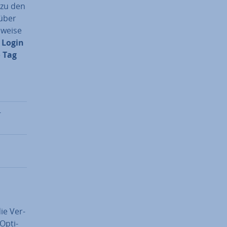
zu den
 über
wei­se
 Login
 Tag
-
ie Ver­
Op­ti­