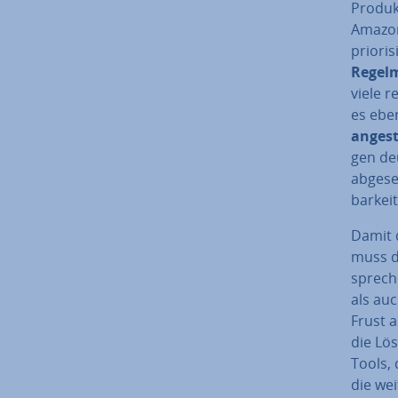
Produkt
Amazon
prio­ri
Re­gel
viele r
es ebe
an­ge­
gen deu
abgeseh
bar­kei
Damit 
muss di
spre­ch
als au
Frust a
die Lös
Tools, 
die wei