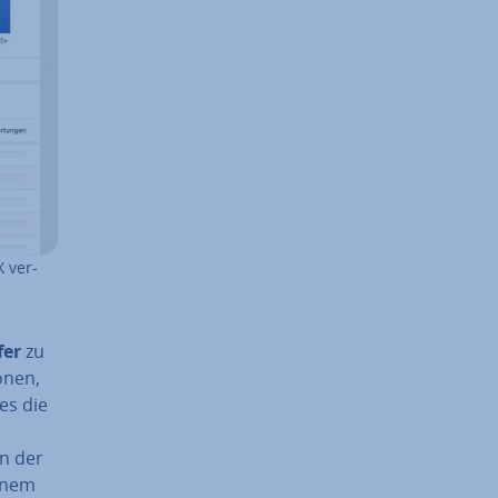
 ver­
fer
zu
­nen,
es die
n der
einem