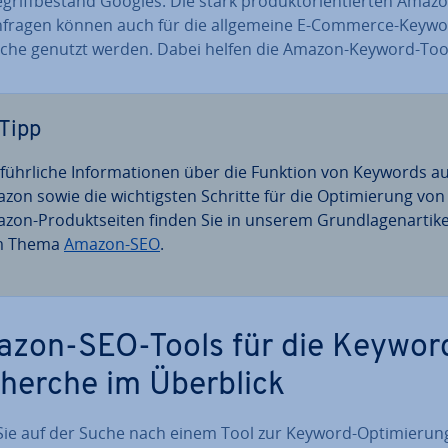
­griff­be­stand Googles. Die stark pro­dukt­ori­en­tier­ten Amaz
n­fra­gen können auch für die all­ge­mei­ne E-Commerce-Keywo
che genutzt werden. Dabei helfen die Amazon-Keyword-Too
Tipp
­führ­li­che In­for­ma­tio­nen über die Funktion von Keywords au
zon sowie die wich­tigs­ten Schritte für die Op­ti­mie­rung von
zon-Pro­dukt­sei­ten finden Sie in unserem Grund­la­gen­ar­ti­ke
m Thema
Amazon-SEO
.
zon-SEO-Tools für die Keywor
herche im Überblick
ie auf der Suche nach einem Tool zur Keyword-Op­ti­mie­rung