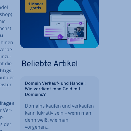
ndel
bshop)
mie­
ächst
zu
chi­nen
 Wer­be­
in­zu­
ht die
Beliebte Artikel
­tigs­
auf der
is­ter
Domain Verkauf- und Handel:
Wie verdient man Geld mit
Domains?
­fra­gen
Domains kaufen und verkaufen
r Ver­
kann lukrativ sein – wenn man
r­
denn weiß, wie man
s der
vorgehen…