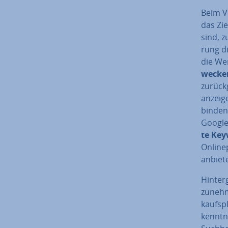
Beim Ve
das Zie
sind, 
rung d
die We
wecke
zu­rück­
an­zei­
bin­den
Google
te Key
On­line
anbiet
Hin­ter
zunehm
kaufs­p
kennt­n