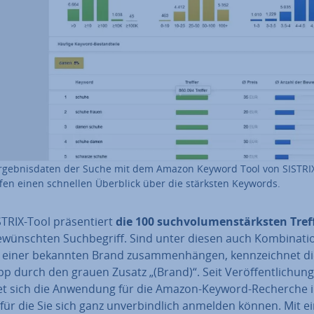
r­geb­nis­da­ten der Suche mit dem Amazon Keyword Tool von SISTRIX
­fen einen schnellen Überblick über die stärksten Keywords.
TRIX-Tool prä­sen­tiert
die 100 such­vo­lu­men­stärks­ten Tref
wünsch­ten Such­be­griff. Sind unter diesen auch Kom­bi­na­tio
 einer bekannten Brand zu­sam­men­hän­gen, kenn­zeich­net di
 durch den grauen Zusatz „(Brand)“. Seit Ver­öf­fent­li­chung
et sich die Anwendung für die Amazon-Keyword-Recherche i
für die Sie sich ganz un­ver­bind­lich anmelden können. Mit 