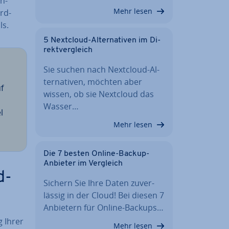
on-
Mehr lesen
rd-
ls.
5 Nextcloud-Al­ter­na­ti­ven im Di­
rekt­ver­gleich
Sie suchen nach Nextcloud-Al­
ter­na­ti­ven, möchten aber
f
wissen, ob sie Nextcloud das
Wasser…
l
Mehr lesen
Die 7 besten Online-Backup-
Anbieter im Vergleich
d-
Sichern Sie Ihre Daten zu­ver­
läs­sig in der Cloud! Bei diesen 7
Anbietern für Online-Backups…
 Ihrer
Mehr lesen