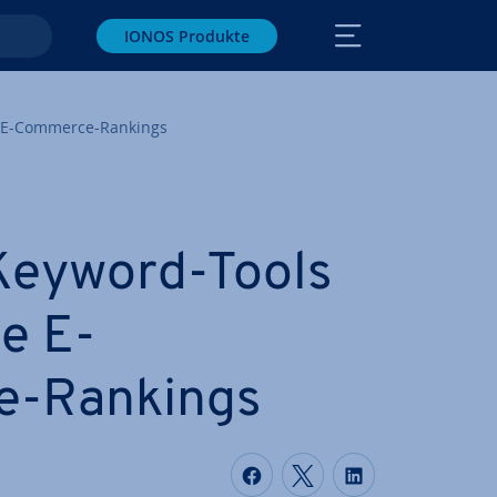
IONOS Produkte
 E-Commerce-Rankings
eyword-Tools
e E-
-Rankings
Auf Facebook teilen
Auf Twitter teile
Auf LinkedIn