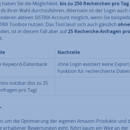
haben Sie die Mög­lich­keit,
bis zu 250 Re­cher­chen pro Tag
ds Ihrer Wahl
durch­zu­füh­ren. Al­ter­na­tiv ist der Login auch
nderen aktiven SISTRIX-Account möglich, wenn Sie bei­spiels­
TRIX Toolbox nutzen. Das Tool lässt sich auch gänzlich
ohne
en, ist in diesem Fall aber auf
25 Recherche-Anfragen pro
t.
ile
Nachteile
ge Keyword-Datenbank
ohne Login existiert keine Export
Funktion für re­cher­chier­te Daten
los nutzbar (bis zu 25
n­fra­gen pro Tag)
r
s um die Op­ti­mie­rung der eigenen Amazon-Produkte und d
g er­hal­te­ner Be­wer­tun­gen geht, führt kaum ein Weg an der 