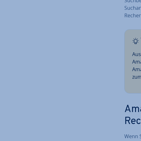
Such­be
Such­a
Recher
Aus
Ama
Ama
zu
Ama
Rec
Wenn S