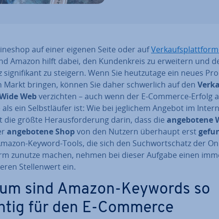
line­shop auf einer eigenen Seite oder auf
Ver­kaufs­platt­for­
nd Amazon hilft dabei, den Kun­den­kreis zu erweitern und d
si­gni­fi­kant zu steigern. Wenn Sie heut­zu­ta­ge ein neues Pr
n Markt bringen, können Sie daher schwer­lich auf den
Verka
 Wide Web
ver­zich­ten – auch wenn der E-Commerce-Erfolg a
als ein Selbst­läu­fer ist: Wie bei jeglichem Angebot im Inter
 die größte Her­aus­for­de­rung darin, dass die
an­ge­bo­te­ne
er
an­ge­bo­te­ne Shop
von den Nutzern überhaupt erst
gefu
Amazon-Keyword-Tools, die sich den Such­wort­schatz der On­
form zunutze machen, nehmen bei dieser Aufgabe einen imm
ge­ren Stel­len­wert ein.
um sind Amazon-Keywords so
htig für den E-Commerce