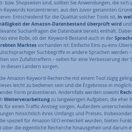
- bzw. Shop­sei­ten sind, sollten Sie An­wen­dun­gen, die sich 
-Keywords kon­zen­trie­ren, aus den zuvor genannten Grün
­sie­ren. Ent­schei­dend für die Qualität solcher Tools ist,
in we
­mä­ßig­keit der Amazon-Da­ten­be­stand überprüft wird
und
elevante Such­an­fra­gen die Datenbank bereits enthält. Dabei 
nso eine Rolle, ob der Keyword-Bestand auch in der
Sprach
streb­ten Marktes
vorhanden ist: Einfache Eins-zu-eins-Über­s
tsch­spra­chi­ger Such­be­grif­fe in andere Sprachen werden –
en von Zu­falls­tref­fern – selten für eine Ver­bes­se­rung der 
t in diesen Ländern sorgen.
die Amazon-Keyword-Recherche mit einem Tool zügig geling
eses leicht zu bedienen sein und die Er­geb­nis­se in möglich
en­der Form prä­sen­tie­ren. An­dern­falls werden sowohl
Rech
ch
Wei­ter­ver­ar­bei­tung
zu lang­wie­ri­gen Aufgaben, die eher f
ls für einen Traffic-Anstieg sorgen. Außerdem un­ter­schei­de
ungen hin­sicht­lich ihres Umfangs und Preises. Ins­be­son­de­
die speziell für Amazon-SEO ent­wi­ckelt wurden, bieten Funk­t
t über die ei­gent­li­che Recherche hin­aus­ge­hen und darum 