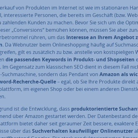
rkauf von Produkten im Internet ist wie im sta­tio­nä­ren Ha
l, in­ter­es­sier­te Personen, die bereits im Geschäft (bzw. We
zu zahlenden Kunden zu machen. Bevor Sie sich um die Op­ti­
ieser „Con­ver­si­ons“ bemühen können, müssen Sie aber zun
r­be­trom­mel rühren, um das
Interesse an Ihrem Angebot 
n
. Da Webnutzer beim On­line­shop­ping häufig auf Such­ma­s
grei­fen, gilt es zu­sätz­lich zu bzw. anstelle von kost­spie­li­gen
gen
die passenden Keywords in Produkt- und Shop­sei­ten
e
. Im Gegensatz zum klas­si­schen SEO dient in diesem Fall nic
-Such­ma­schi­ne, sondern das Pendant von
Amazon als wich
word-Recherche-Quelle
– egal, ob Sie Ihre Produkte direkt 
­platt­form, im eigenen Shop oder bei einem anderen Dienst­le
en.
­grund ist die Ent­wick­lung, dass
pro­dukt­ori­en­tier­te Such­an
end über Amazon gestartet werden. Der Da­ten­be­stand de
latt­form bietet daher seit geraumer Zeit bessere, exaktere E
is­se über das
Such­ver­hal­ten kauf­wil­li­ger On­linen­ut­zer
al