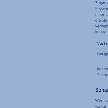
Zugang 
Keywor
einen a
die SIS
verwend
limitier
Vorte
riesi
kosten
Such­a
Sona
Wenn e
wal­tun