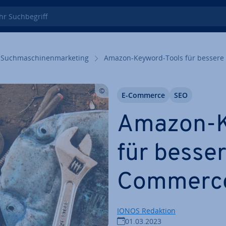
 Such­be­griff
Such­ma­schi­nen­mar­ke­ting
Amazon-Keyword-Tools für bessere
E-Commerce
SEO
Amazon-K
für besser
Commerce
IONOS Redaktion
01.03.2023