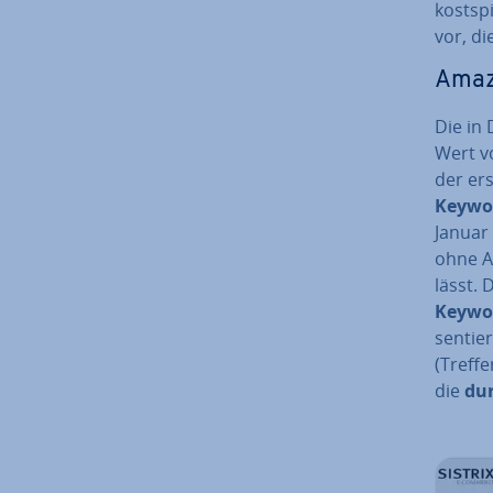
kost­sp
vor, di
Amaz
Die in 
Wert v
der er
Keywo
Januar 
ohne A
lässt. 
Keywor
sen­tie
(Treffe
die
dur