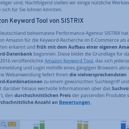
ie­li­ger sind. Nach­fol­gend stellen wir einige nützliche Werkz
e sich für Sie lohnen könnten.
on Keyword Tool von SISTRIX
Deutsch­land be­hei­ma­te­te Per­for­mance-Agentur SISTRIX ha
on Amazon für die Keyword-Recherche im E-Commerce als 
sten erkannt und
früh mit dem Aufbau einer
eigenen Ama
rd-Datenbank
begonnen. Diese bildet die Grundlage für d
2016 ver­öf­fent­lich­te
Amazon Keyword Tool
, das sich jederze
nmeldung und Login mithilfe eines gängigen Browsers abr
Die Web­an­wen­dung liefert Ihnen
die viel­ver­spre­chends­ten
d-Kom­bi­na­tio­nen
zu einem ge­wünsch­ten Such­be­griff und
rt darüber hinaus wertvolle In­for­ma­tio­nen über das
Such­vo
r), den
durch­schnitt­li­chen Preis
der passenden Produkte 
ch­schnitt­li­che Anzahl an
Be­wer­tun­gen
.