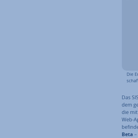
Die E
schaf
Das SIS
dem ge­
die mit
Web-App
befind
Beta
– 