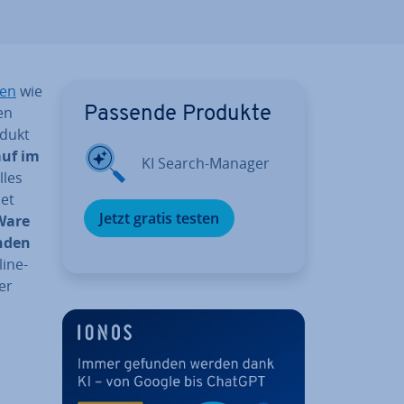
men
wie
en
Passende Produkte
odukt
uf im
KI Search-Manager
lles
net
Jetzt gratis testen
 Ware
nden
line­
er