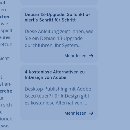
auf
den
Debian 13-Upgrade: So funk­tio­
lcher
niert’s Schritt für Schritt
 wie
spielt
Diese Anleitung zeigt Ihnen, wie
e des
Sie ein Debian 13-Upgrade
et­zun­
durch­füh­ren, Ihr System…
Mehr lesen
Sicht­
4 kos­ten­lo­se Al­ter­na­ti­ven zu
t,
InDesign von Adobe
st an­
Desktop-Pu­bli­shing mit Adobe
erche
ist zu teuer? Für InDesign gibt
ür
es kos­ten­lo­se Al­ter­na­ti­ven,…
n sich
re
Mehr lesen
io­nen,
etwas