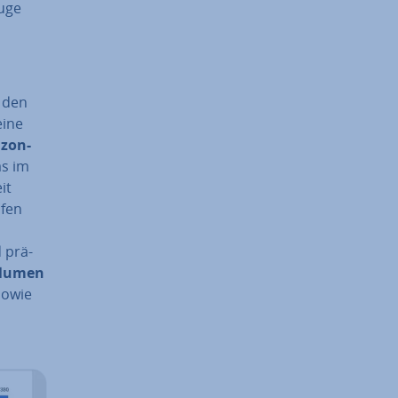
euge
t den
eine
zon-
as im
it
ufen
 prä­
­lu­men
sowie