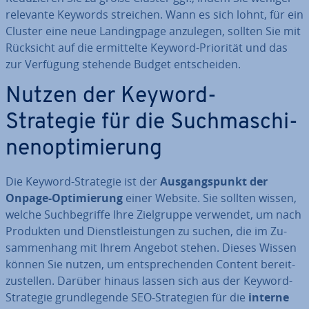
relevante Keywords streichen. Wann es sich lohnt, für ein
Cluster eine neue Landing­pa­ge anzulegen, sollten Sie mit
Rücksicht auf die er­mit­tel­te Keyword-Priorität und das
zur Verfügung stehende Budget ent­schei­den.
Nutzen der Keyword-
Strategie für die Such­ma­schi­
nen­op­ti­mie­rung
Die Keyword-Strategie ist der
Aus­gangs­punkt der
Onpage-Op­ti­mie­rung
einer Website. Sie sollten wissen,
welche Such­be­grif­fe Ihre Ziel­grup­pe verwendet, um nach
Produkten und Dienst­leis­tun­gen zu suchen, die im Zu­
sam­men­hang mit Ihrem Angebot stehen. Dieses Wissen
können Sie nutzen, um ent­spre­chen­den Content be­reit­
zu­stel­len. Darüber hinaus lassen sich aus der Keyword-
Strategie grund­le­gen­de SEO-Stra­te­gien für die
interne