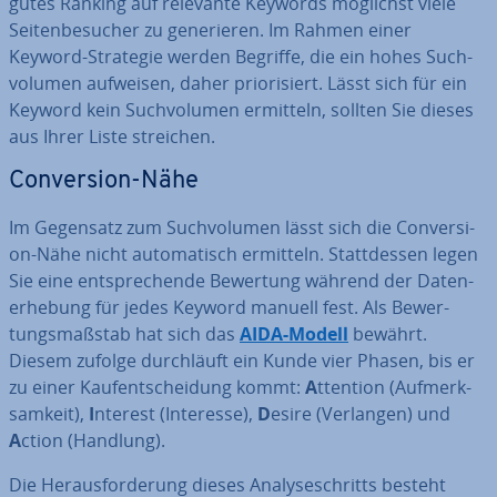
gutes Ranking auf relevante Keywords möglichst viele
Sei­ten­be­su­cher zu ge­ne­rie­ren. Im Rahmen einer
Keyword-Strategie werden Begriffe, die ein hohes Such­
vo­lu­men aufweisen, daher prio­ri­siert. Lässt sich für ein
Keyword kein Such­vo­lu­men ermitteln, sollten Sie dieses
aus Ihrer Liste streichen.
Con­ver­si­on-Nähe
Im Gegensatz zum Such­vo­lu­men lässt sich die Con­ver­si­
on-Nähe nicht au­to­ma­tisch ermitteln. Statt­des­sen legen
Sie eine ent­spre­chen­de Bewertung während der Da­ten­
er­he­bung für jedes Keyword manuell fest. Als Be­wer­
tungs­maß­stab hat sich das
AIDA-Modell
bewährt.
Diesem zufolge durch­läuft ein Kunde vier Phasen, bis er
zu einer Kauf­ent­schei­dung kommt:
A
ttention (Auf­merk­
sam­keit),
I
nterest (Interesse),
D
esire (Verlangen) und
A
ction (Handlung).
Die Her­aus­for­de­rung dieses Ana­ly­se­schritts besteht