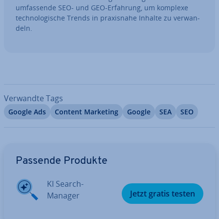
um­fas­sen­de SEO- und GEO-Erfahrung, um komplexe
tech­no­lo­gi­sche Trends in pra­xis­na­he Inhalte zu ver­wan­
deln.
Verwandte Tags
Google Ads
Content Marketing
Google
SEA
SEO
Zum Hauptmenü
Passende Produkte
KI Search-
Jetzt gratis testen
Manager