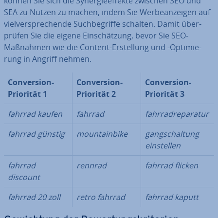
können Sie sich die Syn­er­gie­ef­fek­te zwischen SEO und
SEA zu Nutzen zu machen, indem Sie Wer­be­an­zei­gen auf
viel­ver­spre­chen­de Such­be­grif­fe schalten. Damit über­
prü­fen Sie die eigene Ein­schät­zung, bevor Sie SEO-
Maßnahmen wie die Content-Er­stel­lung und -Op­ti­mie­
rung in Angriff nehmen.
Con­ver­si­on-
Con­ver­si­on-
Con­ver­si­on-
Priorität 1
Priorität 2
Priorität 3
fahrrad kaufen
fahrrad
fahr­rad­re­pa­ra­tur
fahrrad günstig
moun­tain­bike
gang­schal­tung
ein­stel­len
fahrrad
rennrad
fahrrad flicken
discount
fahrrad 20 zoll
retro fahrrad
fahrrad kaputt