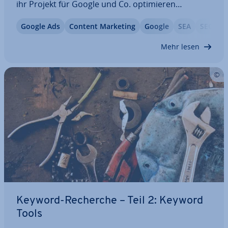
ihr Projekt für Google und Co. op­ti­mie­ren
möchten, müssen her­aus­fin­den, welche Such­be­
Google Ads
Content Marketing
Google
SEA
SEO
grif­fe relevante Rankings er­mög­li­chen. Oder
anders gesagt: Ohne Keyword-Recherche keine…
Mehr lesen
Keyword-Recherche – Teil 2: Keyword
Tools