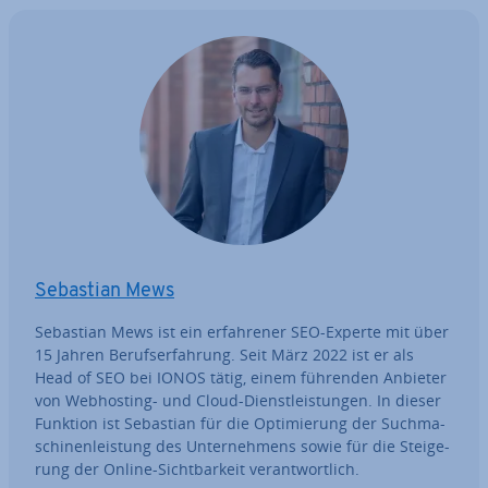
Sebastian Mews
Sebastian Mews ist ein er­fah­re­ner SEO-Experte mit über
15 Jahren Be­rufs­er­fah­rung. Seit März 2022 ist er als
Head of SEO bei IONOS tätig, einem führenden Anbieter
von Web­hos­ting- und Cloud-Dienst­leis­tun­gen. In dieser
Funktion ist Sebastian für die Op­ti­mie­rung der Such­ma­
schi­nen­leis­tung des Un­ter­neh­mens sowie für die Stei­ge­
rung der Online-Sicht­bar­keit ver­ant­wort­lich.