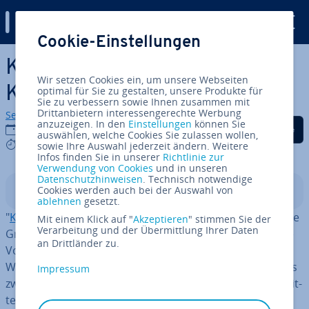
Digital Guide
Cookie-Einstellungen
Zum Haupt­in­halt springen
Keyword-Recherche – Teil 3:
Wir setzen Cookies ein, um unsere Webseiten
Keyword-Strategie
optimal für Sie zu gestalten, unsere Produkte für
Sie zu verbessern sowie Ihnen zusammen mit
Drittanbietern interessengerechte Werbung
Sebastian Mews
anzuzeigen. In den
Einstellungen
können Sie
Auf Facebook teilen
Auf Twitter teilen
Auf LinkedIn tei
31.01.2019
auswählen, welche Cookies Sie zulassen wollen,
9 mins
sowie Ihre Auswahl jederzeit ändern. Weitere
Infos finden Sie in unserer
Richtlinie zur
Verwendung von Cookies
und in unseren
Datenschutzhinweisen
. Technisch notwendige
Cookies werden auch bei der Auswahl von
In­halts­ver­zeich­nis
ablehnen
gesetzt.
"
Keyword-Recherche – Teil 1: Erste Schritte
" erläutert die
Mit einem Klick auf "
Akzeptieren
" stimmen Sie der
Verarbeitung und der Übermittlung Ihrer Daten
Grund­be­grif­fe der Keyword-Recherche und skizziert die
an Drittländer zu.
Vor­ge­hens­wei­se bei der Er­stel­lung von Keyword-Listen.
Welche Tools dabei zum Einsatz kommen, ist Thema des
Impressum
zweiten Teils: "
Keyword Tools
". Doch wollen Sie die er­mit­
tel­ten Such­be­grif­fe im Rahmen einer SEO-Strategie für