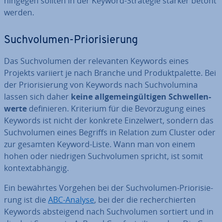
hingegen sollten in der Keyword-Strategie stärker betont
werden.
Such­vo­lu­men-Prio­ri­sie­rung
Das Such­vo­lu­men der re­le­van­ten Keywords eines
Projekts variiert je nach Branche und Pro­dukt­pa­let­te. Bei
der Prio­ri­sie­rung von Keywords nach Such­vo­lu­mi­na
lassen sich daher
keine all­ge­mein­gül­ti­gen Schwel­len­
wer­te
de­fi­nie­ren. Kriterium für die Be­vor­zu­gung eines
Keywords ist nicht der konkrete Ein­zel­wert, sondern das
Such­vo­lu­men eines Begriffs in Relation zum Cluster oder
zur gesamten Keyword-Liste. Wann man von einem
hohen oder niedrigen Such­vo­lu­men spricht, ist somit
kon­text­ab­hän­gig.
Ein bewährtes Vorgehen bei der Such­vo­lu­men-Prio­ri­sie­
rung ist die
ABC-Analyse
, bei der die re­cher­chier­ten
Keywords ab­stei­gend nach Such­vo­lu­men sortiert und in