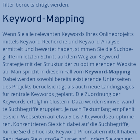
Filter be­rück­sich­tigt werden.
Keyword-Mapping
Wenn Sie alle re­le­van­ten Keywords Ihres On­line­pro­jekts
mittels Keyword-Recherche und Keyword-Analyse
ermittelt und bewertet haben, stimmen Sie die Such­be­
grif­fe im letzten Schritt auf dem Weg zur Keyword-
Strategie mit der Struktur der zu op­ti­mie­ren­den Website
ab. Man spricht in diesem Fall vom
Keyword-Mapping
.
Dabei werden sowohl bereits exis­tie­ren­de Un­ter­sei­ten
des Projekts be­rück­sich­tigt als auch neue Landing­pa­ges
für zentrale Keywords geplant. Die Zuordnung der
Keywords erfolgt in Clustern. Dazu werden sinn­ver­wand­
te Such­be­grif­fe gruppiert. Je nach Text­um­fang empfiehlt
es sich, Webseiten auf etwa 5 bis 7 Keywords zu op­ti­mie­
ren. Kon­zen­trie­ren Sie sich dabei auf die Such­be­grif­fe,
für die Sie die höchste Keyword-Priorität ermittelt haben.
Re­du­zie­ren Sie zu große Cluster ggf., indem Sie weniger