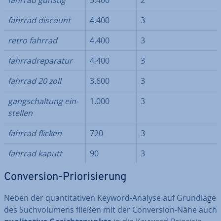
fahrrad günstig
5.400
2
fahrrad discount
4.400
3
retro fahrrad
4.400
3
fahr­rad­re­pa­ra­tur
4.400
3
fahrrad 20 zoll
3.600
3
gang­schal­tung ein­
1.000
3
stel­len
fahrrad flicken
720
3
fahrrad kaputt
90
3
Con­ver­si­on-Prio­ri­sie­rung
Neben der quan­ti­ta­ti­ven Keyword-Analyse auf Grundlage
des Such­vo­lu­mens fließen mit der Con­ver­si­on-Nähe auch