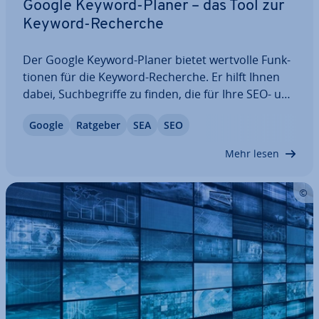
Google Keyword-Planer – das Tool zur
Keyword-Recherche
Der Google Keyword-Planer bietet wertvolle Funk­
tio­nen für die Keyword-Recherche. Er hilft Ihnen
dabei, Such­be­grif­fe zu finden, die für Ihre SEO- und
SEA-Stra­te­gien ent­schei­dend sind. In diesem
Google
Ratgeber
SEA
SEO
Artikel erfahren Sie alles über die neuesten Funk­
tio­nen, die Nut­zungs­mög­lich­kei­ten und…
Mehr lesen