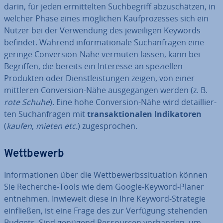
darin, für jeden er­mit­tel­ten Such­be­griff ab­zu­schät­zen, in
welcher Phase eines möglichen Kauf­pro­zes­ses sich ein
Nutzer bei der Ver­wen­dung des je­wei­li­gen Keywords
befindet. Während in­for­ma­tio­na­le Such­an­fra­gen eine
geringe Con­ver­si­on-Nähe vermuten lassen, kann bei
Begriffen, die bereits ein Interesse an spe­zi­el­len
Produkten oder Dienst­leis­tun­gen zeigen, von einer
mittleren Con­ver­si­on-Nähe aus­ge­gan­gen werden (z. B.
rote Schuhe
). Eine hohe Con­ver­si­on-Nähe wird de­tail­lier­
ten Such­an­fra­gen mit
trans­ak­tio­na­len In­di­ka­to­ren
(
kaufen
,
mieten etc.
) zu­ge­spro­chen.
Wett­be­werb
In­for­ma­tio­nen über die Wett­be­werbs­si­tua­ti­on können
Sie Recherche-Tools wie dem Google-Keyword-Planer
entnehmen. Inwieweit diese in Ihre Keyword-Strategie
ein­flie­ßen, ist eine Frage des zur Verfügung stehenden
Budgets. Sind genügend Res­sour­cen vorhanden, um