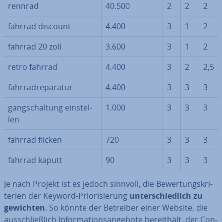
rennrad
40.500
2
2
2
fahrrad discount
4.400
3
1
2
fahrrad 20 zoll
3.600
3
1
2
retro fahrrad
4.400
3
2
2,5
fahr­rad­re­pa­ra­tur
4.400
3
3
3
gang­schal­tung ein­stel­
1.000
3
3
3
len
fahrrad flicken
720
3
3
3
fahrrad kaputt
90
3
3
3
Je nach Projekt ist es jedoch sinnvoll, die Be­wer­tungs­kri­
te­ri­en der Keyword-Prio­ri­sie­rung
un­ter­schied­lich zu
gewichten
. So könnte der Betreiber einer Website, die
aus­schließ­lich In­for­ma­ti­ons­an­ge­bo­te be­reit­hält, der Con­