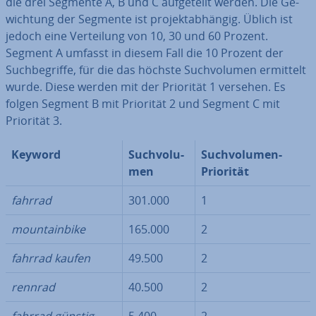
die drei Segmente A, B und C auf­ge­teilt werden. Die Ge­
wich­tung der Segmente ist pro­jekt­ab­hän­gig. Üblich ist
jedoch eine Ver­tei­lung von 10, 30 und 60 Prozent.
Segment A umfasst in diesem Fall die 10 Prozent der
Such­be­grif­fe, für die das höchste Such­vo­lu­men ermittelt
wurde. Diese werden mit der Priorität 1 versehen. Es
folgen Segment B mit Priorität 2 und Segment C mit
Priorität 3.
Keyword
Such­vo­lu­
Such­vo­lu­men-
men
Priorität
fahrrad
301.000
1
moun­tain­bike
165.000
2
fahrrad kaufen
49.500
2
rennrad
40.500
2