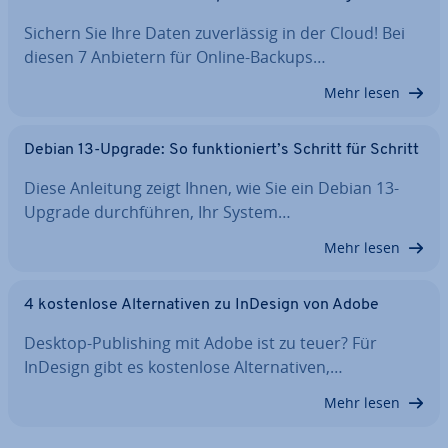
Sichern Sie Ihre Daten zu­ver­läs­sig in der Cloud! Bei
diesen 7 Anbietern für Online-Backups…
Mehr lesen
Debian 13-Upgrade: So funk­tio­niert’s Schritt für Schritt
Diese Anleitung zeigt Ihnen, wie Sie ein Debian 13-
Upgrade durch­füh­ren, Ihr System…
Mehr lesen
4 kos­ten­lo­se Al­ter­na­ti­ven zu InDesign von Adobe
Desktop-Pu­bli­shing mit Adobe ist zu teuer? Für
InDesign gibt es kos­ten­lo­se Al­ter­na­ti­ven,…
Mehr lesen