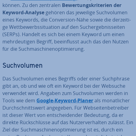
können. Zu den zentralen
Be­wer­tungs­kri­te­ri­en der
Keyword-Analyse
gehören das jeweilige Such­vo­lu­men
eines Keywords, die Con­ver­si­on-Nähe sowie die der­zei­ti­
ge Wett­be­werbs­si­tua­ti­on auf den Such­ergeb­nis­sei­ten
(SERPs). Handelt es sich bei einem Keyword um einen
mehr­deu­ti­gen Begriff, be­ein­flusst auch das den Nutzen
für die Such­ma­schi­nen­op­ti­mie­rung.
Such­vo­lu­men
Das Such­vo­lu­men eines Begriffs oder einer Such­phra­se
gibt an, ob und wie oft ein Keyword bei der Websuche
verwendet wird. Angaben zum Such­vo­lu­men werden in
Tools wie dem
Google-Keyword-Planer
als mo­nat­li­cher
Durch­schnitts­wert angegeben. Für Web­sei­ten­be­trei­ber
ist dieser Wert von ent­schei­den­der Bedeutung, da er
direkte Rück­schlüs­se auf das Nut­zer­ver­hal­ten zulässt. Ein
Ziel der Such­ma­schi­nen­op­ti­mie­rung ist es, durch ein