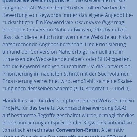
qua­li­ta­ti­ve Ge­sichts­punk­te
in die Keyword-Prio­ri­sie­
run­gen ein. Als Web­sei­ten­be­trei­ber sollten Sie bei der
Bewertung von Keywords immer das eigene Angebot be­
rück­sich­ti­gen. Ein Keyword wie
last minute flüge
mag
eine hohe Con­ver­si­on-Nähe aufweisen, effektiv nutzen
lässt sich diese jedoch nur, wenn eine Website auch das
ent­spre­chen­de Angebot be­reit­hält. Eine Prio­ri­sie­rung
anhand der Con­ver­si­on-Nähe erfolgt manuell und im
Ermessen des Web­sei­ten­be­trei­bers oder SEO-Experten,
der die Keyword-Analyse durch­führt. Da die Con­ver­si­on-
Prio­ri­sie­rung im nächsten Schritt mit der Such­vo­lu­men-
Prio­ri­sie­rung ver­rech­net wird, empfiehlt sich eine Ska­lie­
rung nach demselben Schema (z. B. Priorität 1, 2 und 3).
Handelt es sich bei der zu op­ti­mie­ren­den Website um ein
Projekt, für das bereits Such­ma­schi­nen­wer­bung (SEA)
auf bestimmte Begriffe ge­schal­tet wurde, er­mög­licht dies
eine Prio­ri­sie­rung ent­spre­chen­der Keywords anhand au­
to­ma­tisch er­rech­ne­ter
Con­ver­si­on-Rates
. Al­ter­na­tiv