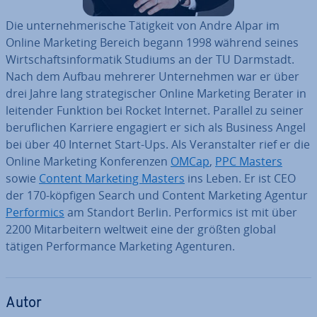
Die un­ter­neh­me­ri­sche Tätigkeit von Andre Alpar im
Online Marketing Bereich begann 1998 während seines
Wirt­schafts­in­for­ma­tik Studiums an der TU Darmstadt.
Nach dem Aufbau mehrerer Un­ter­neh­men war er über
drei Jahre lang stra­te­gi­scher Online Marketing Berater in
leitender Funktion bei Rocket Internet. Parallel zu seiner
be­ruf­li­chen Karriere engagiert er sich als Business Angel
bei über 40 Internet Start-Ups. Als Ver­an­stal­ter rief er die
Online Marketing Kon­fe­ren­zen
OMCap
,
PPC Masters
sowie
Content Marketing Masters
ins Leben. Er ist CEO
der 170-köpfigen Search und Content Marketing Agentur
Per­for­mics
am Standort Berlin. Per­for­mics ist mit über
2200 Mit­ar­bei­tern weltweit eine der größten global
tätigen Per­for­mance Marketing Agenturen.
Autor