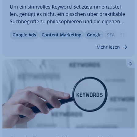
Um ein sinn­vol­les Keyword-Set zu­sam­men­zu­stel­
len, genügt es nicht, ein bisschen über prak­ti­ka­ble
Such­be­grif­fe zu phi­lo­so­phie­ren und die eigenen
Brain­stor­ming-Er­geb­nis­se nie­der­zu­schrei­ben. Nur
Google Ads
Content Marketing
Google
SEA
SEO
wer seine Keywords im Anschluss auf ihre
Relevanz überprüft und auch die ver­schie­de­nen…
Mehr lesen