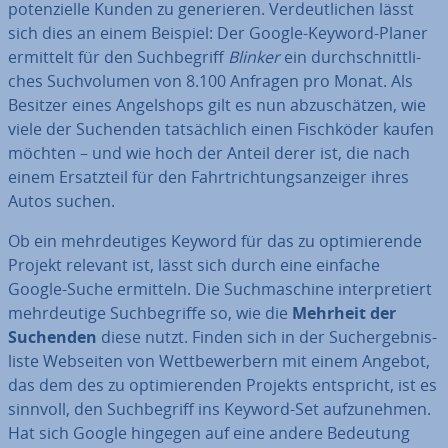
po­ten­zi­el­le Kunden zu ge­ne­rie­ren. Ver­deut­li­chen lässt
sich dies an einem Beispiel: Der Google-Keyword-Planer
ermittelt für den Such­be­griff
Blinker
ein durch­schnitt­li­
ches Such­vo­lu­men von 8.100 Anfragen pro Monat. Als
Besitzer eines An­gel­shops gilt es nun ab­zu­schät­zen, wie
viele der Suchenden tat­säch­lich einen Fisch­kö­der kaufen
möchten – und wie hoch der Anteil derer ist, die nach
einem Er­satz­teil für den Fahrt­rich­tungs­an­zei­ger ihres
Autos suchen.
Ob ein mehr­deu­ti­ges Keyword für das zu op­ti­mie­ren­de
Projekt relevant ist, lässt sich durch eine einfache
Google-Suche ermitteln. Die Such­ma­schi­ne in­ter­pre­tiert
mehr­deu­ti­ge Such­be­grif­fe so, wie die
Mehrheit der
Suchenden
diese nutzt. Finden sich in der Such­ergeb­nis­
lis­te Webseiten von Wett­be­wer­bern mit einem Angebot,
das dem des zu op­ti­mie­ren­den Projekts ent­spricht, ist es
sinnvoll, den Such­be­griff ins Keyword-Set auf­zu­neh­men.
Hat sich Google hingegen auf eine andere Bedeutung