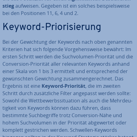
stieg
aufweisen. Gegeben ist ein solches bei­spiels­wei­se
bei den Po­si­tio­nen 11, 6, 4 und 2.
Keyword-Prio­ri­sie­rung
Bei der Ge­wich­tung der Keywords nach oben genannten
Kriterien hat sich folgende Vor­ge­hens­wei­se bewährt: Im
ersten Schritt werden die Such­vo­lu­men-Priorität und die
Con­ver­si­on-Priorität aller re­le­van­ten Keywords anhand
einer Skala von 1 bis 3 ermittelt und ent­spre­chend der
ge­wünsch­ten Ge­wich­tung zu­sam­men­ge­rech­net. Das
Ergebnis ist eine
Keyword-Priorität
, die im zweiten
Schritt durch zu­sätz­li­che Filter angepasst werden sollte:
Sowohl die Wett­be­werbs­si­tua­ti­on als auch die Mehr­deu­
tig­keit von Keywords können dazu führen, dass
bestimmte Such­be­grif­fe trotz Con­ver­si­on-Nähe und
hohem Such­vo­lu­men in der Priorität ab­ge­wer­tet oder
komplett ge­stri­chen werden. Schwellen-Keywords