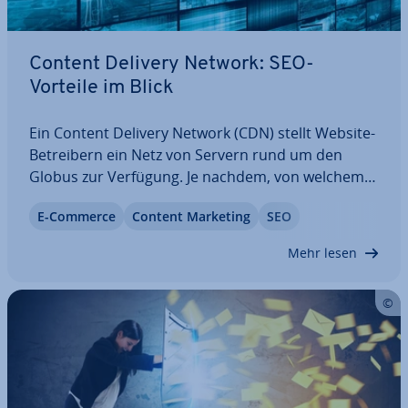
Content Delivery Network: SEO-
Vorteile im Blick
Ein Content Delivery Network (CDN) stellt Website-
Be­trei­bern ein Netz von Servern rund um den
Globus zur Verfügung. Je nachdem, von welchem
Standort aus ein Nutzer auf eine Website zugreift,
E-Commerce
Content Marketing
SEO
antwortet der nächst­ge­le­ge­ne Server und liefert
die sta­ti­schen Inhalte der Seite…
Mehr lesen