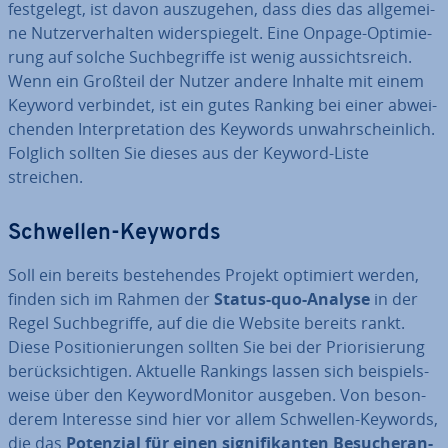
fest­ge­legt, ist davon aus­zu­ge­hen, dass dies das all­ge­mei­
ne Nut­zer­ver­hal­ten wi­der­spie­gelt. Eine Onpage-Op­ti­mie­
rung auf solche Such­be­grif­fe ist wenig aus­sichts­reich.
Wenn ein Großteil der Nutzer andere Inhalte mit einem
Keyword verbindet, ist ein gutes Ranking bei einer ab­wei­
chen­den In­ter­pre­ta­ti­on des Keywords un­wahr­schein­lich.
Folglich sollten Sie dieses aus der Keyword-Liste
streichen.
Schwellen-Keywords
Soll ein bereits be­stehen­des Projekt optimiert werden,
finden sich im Rahmen der
Status-quo-Analyse
in der
Regel Such­be­grif­fe, auf die die Website bereits rankt.
Diese Po­si­tio­nie­run­gen sollten Sie bei der Prio­ri­sie­rung
be­rück­sich­ti­gen. Aktuelle Rankings lassen sich bei­spiels­
wei­se über den Key­word­Mo­ni­tor ausgeben. Von be­son­
de­rem Interesse sind hier vor allem Schwellen-Keywords,
die das
Potenzial für einen si­gni­fi­kan­ten Be­su­cher­an­