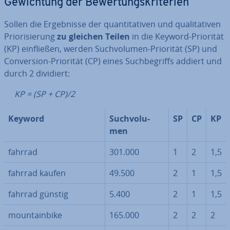
Ge­wich­tung der Be­wer­tungs­kri­te­ri­en
Sollen die Er­geb­nis­se der quan­ti­ta­ti­ven und qua­li­ta­ti­ven
Prio­ri­sie­rung
zu gleichen Teilen
in die Keyword-Priorität
(KP) ein­flie­ßen, werden Such­vo­lu­men-Priorität (SP) und
Con­ver­si­on-Priorität (CP) eines Such­be­griffs addiert und
durch 2 dividiert:
KP = (SP + CP)/2
Keyword
Such­vo­lu­
SP
CP
KP
men
fahrrad
301.000
1
2
1,5
fahrrad kaufen
49.500
2
1
1,5
fahrrad günstig
5.400
2
1
1,5
moun­tain­bike
165.000
2
2
2