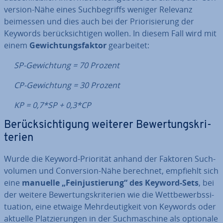
ver­si­on-Nähe eines Such­be­griffs weniger Relevanz
beimessen und dies auch bei der Prio­ri­sie­rung der
Keywords be­rück­sich­ti­gen wollen. In diesem Fall wird mit
einem
Ge­wich­tungs­fak­tor
ge­ar­bei­tet:
SP-Ge­wich­tung = 70 Prozent
CP-Ge­wich­tung = 30 Prozent
KP = 0,7*SP + 0,3*CP
Be­rück­sich­ti­gung weiterer Be­wer­tungs­kri­
te­ri­en
Wurde die Keyword-Priorität anhand der Faktoren Such­
vo­lu­men und Con­ver­si­on-Nähe berechnet, empfiehlt sich
eine
manuelle „Fein­jus­tie­rung“ des Keyword-Sets
, bei
der weitere Be­wer­tungs­kri­te­ri­en wie die Wett­be­werbs­si­
tua­ti­on, eine etwaige Mehr­deu­tig­keit von Keywords oder
aktuelle Plat­zie­run­gen in der Such­ma­schi­ne als optionale