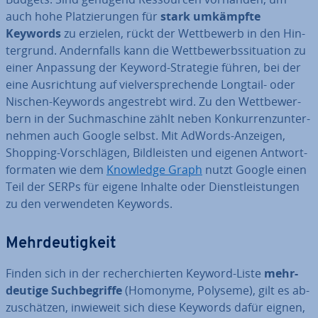
auch hohe Plat­zie­run­gen für
stark umkämpfte
Keywords
zu erzielen, rückt der Wett­be­werb in den Hin­
ter­grund. An­dern­falls kann die Wett­be­werbs­si­tua­ti­on zu
einer Anpassung der Keyword-Strategie führen, bei der
eine Aus­rich­tung auf viel­ver­spre­chen­de Longtail- oder
Nischen-Keywords an­ge­strebt wird. Zu den Wett­be­wer­
bern in der Such­ma­schi­ne zählt neben Kon­kur­renz­un­ter­
neh­men auch Google selbst. Mit AdWords-Anzeigen,
Shopping-Vor­schlä­gen, Bild­leis­ten und eigenen Ant­wort­
for­ma­ten wie dem
Knowledge Graph
nutzt Google einen
Teil der SERPs für eigene Inhalte oder Dienst­leis­tun­gen
zu den ver­wen­de­ten Keywords.
Mehr­deu­tig­keit
Finden sich in der re­cher­chier­ten Keyword-Liste
mehr­
deu­ti­ge Such­be­grif­fe
(Homonyme, Polyseme), gilt es ab­
zu­schät­zen, inwieweit sich diese Keywords dafür eignen,