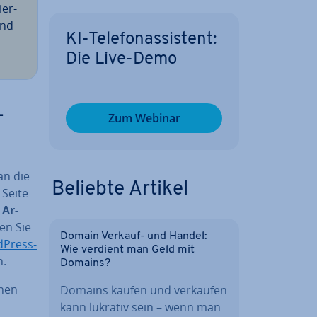
ier­
und
KI-Te­le­fon­as­sis­tent:
Die Live-Demo
­
Zum Webinar
an die
Beliebte Artikel
 Seite
 Ar­
en Sie
Domain Verkauf- und Handel:
Press-
Wie verdient man Geld mit
n.
Domains?
inen
Domains kaufen und verkaufen
kann lukrativ sein – wenn man