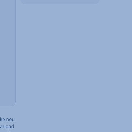
die neu
ownload