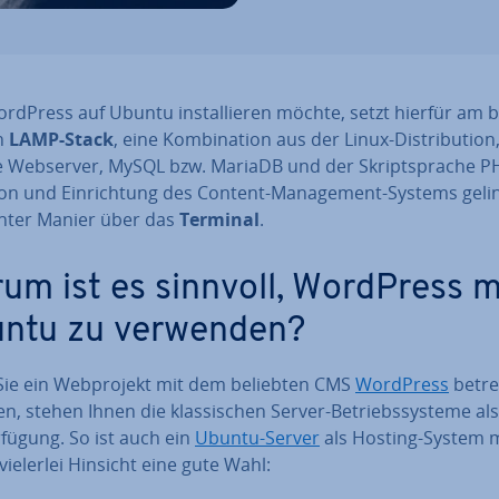
dPress auf Ubuntu in­stal­lie­ren möchte, setzt hierfür am 
n
LAMP-Stack
, eine Kom­bi­na­ti­on aus der Linux-Dis­tri­bu­ti­o
 Webserver, MySQL bzw. MariaDB und der Skript­spra­che PH
­ti­on und Ein­rich­tung des Content-Ma­nage­ment-Systems geli
ter Manier über das
Terminal
.
um ist es sinnvoll, WordPress m
ntu zu verwenden?
ie ein Web­pro­jekt mit dem beliebten CMS
WordPress
betre
, stehen Ihnen die klas­si­schen Server-Be­triebs­sys­te­me al
rfügung. So ist auch ein
Ubuntu-Server
als Hosting-System 
vielerlei Hinsicht eine gute Wahl: