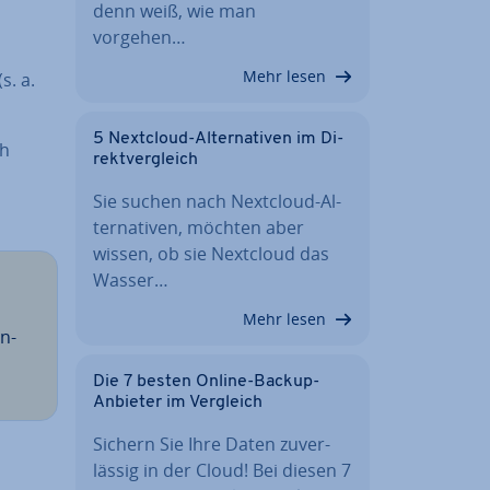
denn weiß, wie man
vorgehen…
Mehr lesen
s. a.
5 Nextcloud-Al­ter­na­ti­ven im Di­
ch
rekt­ver­gleich
Sie suchen nach Nextcloud-Al­
ter­na­ti­ven, möchten aber
wissen, ob sie Nextcloud das
Wasser…
Mehr lesen
en­
Die 7 besten Online-Backup-
Anbieter im Vergleich
Sichern Sie Ihre Daten zu­ver­
läs­sig in der Cloud! Bei diesen 7