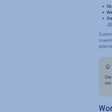
Sk
We
Da
„
M
Zudem 
sowohl
jederzei
Die
ten 
Wor