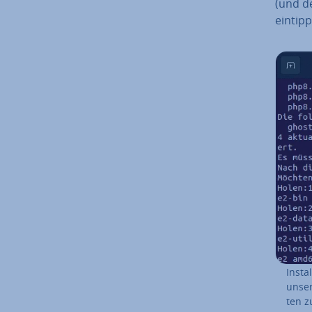
(und den
eintipp
In­st
unser
ten zu