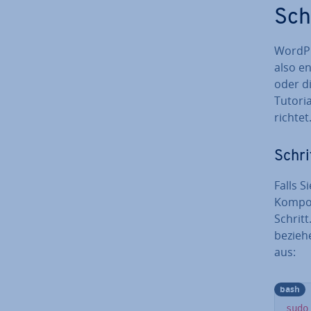
Sch
WordPr
also en
oder d
Tutori
rich­t
Schrit
Falls S
Kom­po­
Schrit
bezieh
aus:
bash
sudo