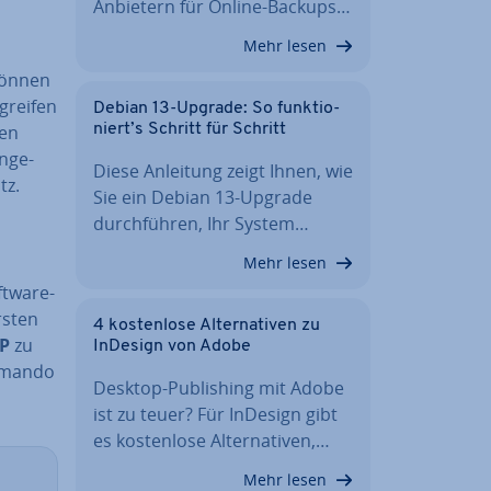
Anbietern für Online-Backups…
Mehr lesen
können
grei­fen
Debian 13-Upgrade: So funk­tio­
den
niert’s Schritt für Schritt
n­ge­
Diese Anleitung zeigt Ihnen, wie
tz.
Sie ein Debian 13-Upgrade
durch­füh­ren, Ihr System…
Mehr lesen
oftware-
rsten
4 kos­ten­lo­se Al­ter­na­ti­ven zu
HP
zu
InDesign von Adobe
ommando
Desktop-Pu­bli­shing mit Adobe
ist zu teuer? Für InDesign gibt
es kos­ten­lo­se Al­ter­na­ti­ven,…
Mehr lesen