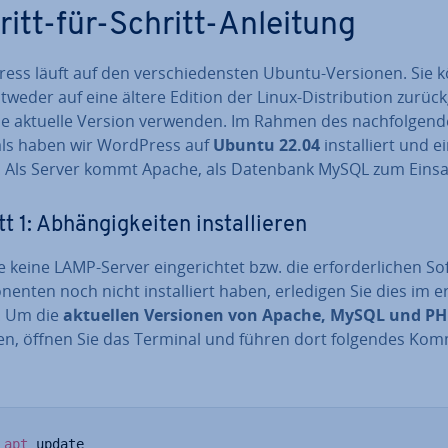
ritt-für-Schritt-Anleitung
ess läuft auf den ver­schie­dens­ten Ubuntu-Versionen. Sie 
tweder auf eine ältere Edition der Linux-Dis­tri­bu­ti­on zu­rück­
ie aktuelle Version verwenden. Im Rahmen des nach­fol­gen­
als haben wir WordPress auf
Ubuntu 22.04
in­stal­liert und ei
et. Als Server kommt Apache, als Datenbank MySQL zum Einsa
t 1: Ab­hän­gig­kei­ten in­stal­lie­ren
ie keine LAMP-Server ein­ge­rich­tet bzw. die er­for­der­li­chen S
nen­ten noch nicht in­stal­liert haben, erledigen Sie dies im e
t. Um die
aktuellen Versionen von Apache, MySQL und P
en, öffnen Sie das Terminal und führen dort folgendes K
apt