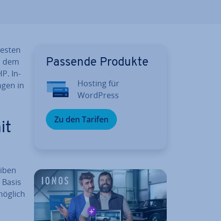
besten
n, dem
Passende Produkte
P. In­
Hosting für
ngen in
WordPress
Zu den Tarifen
it
iben
s Basis
möglich