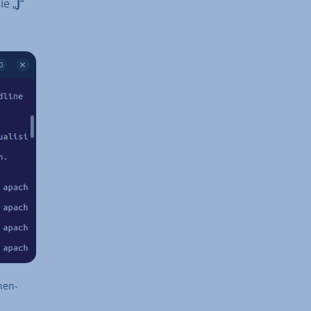
ie „
J
“
­nen­