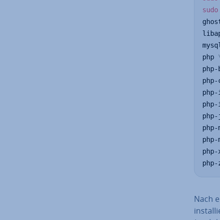
sudo
ghos
liba
mysq
php 
php-
php-
php-
php-
php-
php-
php-
php-
php-
Nach e
in­stal