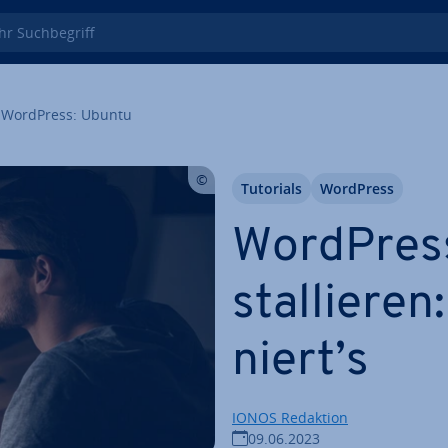
 Such­be­griff
WordPress: Ubuntu
Tutorials
WordPress
WordPress
stal­lie­ren
niert’s
IONOS Redaktion
09.06.2023