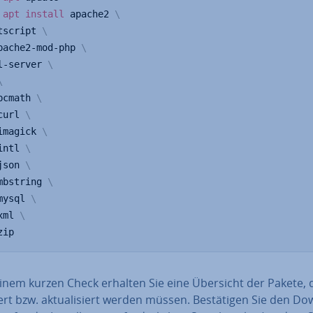
apt
install
 apache2 
\
tscript 
\
pache2-mod-php 
\
l-server 
\
\
bcmath 
\
curl 
\
imagick 
\
intl 
\
json 
\
mbstring 
\
mysql 
\
xml 
\
zip
inem kurzen Check erhalten Sie eine Übersicht der Pakete, 
­liert bzw. ak­tua­li­siert werden müssen. Be­stä­ti­gen Sie den D