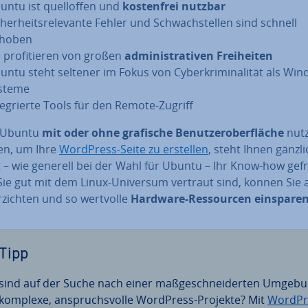
untu ist quell­of­fen und
kos­ten­frei nutzbar
cher­heits­re­le­van­te Fehler und Schwach­stel­len sind schnell
hoben
 pro­fi­tie­ren von großen
ad­mi­nis­tra­ti­ven Frei­hei­ten
untu steht seltener im Fokus von Cy­ber­kri­mi­na­li­tät als Wi
steme
­te­grier­te Tools für den Remote-Zugriff
 Ubuntu
mit oder ohne grafische Be­nut­zer­ober­flä­che
nut
n, um Ihre
WordPress-Seite zu erstellen
, steht Ihnen gänzlic
t – wie generell bei der Wahl für Ubuntu – Ihr Know-how gefr
ie gut mit dem Linux-Universum vertraut sind, können Sie a
­zich­ten und so wertvolle
Hardware-Res­sour­cen einspare
Tipp
 sind auf der Suche nach einer maß­ge­schnei­der­ten Umgeb
 komplexe, an­spruchs­vol­le WordPress-Projekte? Mit
WordPr