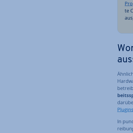
Pro
te 
aus
Wor
aus
Ähnlich
Hardwa
betrei
beits­s
darübe
Plugin
In pun
rei­bun