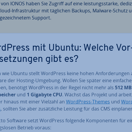
von IONOS haben Sie Zugriff auf eine leis­tungs­star­ke, de­di­z
Cloud-In­fra­struk­tur mit täglichen Backups, Malware-Schutz 
­ge­zeich­ne­tem Support.
dPress mit Ubuntu: Welche Vor
­set­zun­gen gibt es?
 wie Ubuntu stellt WordPress keine hohen An­for­de­run­gen 
re der Hosting-Umgebung. Wollen Sie später eine einfache
ben, benötigt WordPress in der Regel nicht mehr als
512 MB
pei­cher
und
1 Gigabyte CPU
. Wächst das Projekt und arbeit
r hinaus mit einer Vielzahl an
WordPress-Themes
und
Word
s
, sollten Sie aber zu­sätz­li­che Leistung für das CMS einplane
cto Software setzt WordPress folgende Kom­po­nen­ten für e
gs­lo­sen Betrieb voraus: