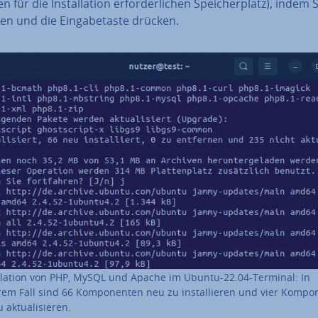
 für die In­stal­la­ti­on er­for­der­li­chen Spei­cher­platz), indem S
en und die Ein­ga­be­tas­te drücken.
al­la­ti­on von PHP, MySQL und Apache im Ubuntu-22.04-Terminal: In
em Fall sind 66 Kom­po­nen­ten neu zu in­stal­lie­ren und vier Kom­po
 ak­tua­li­sie­ren.