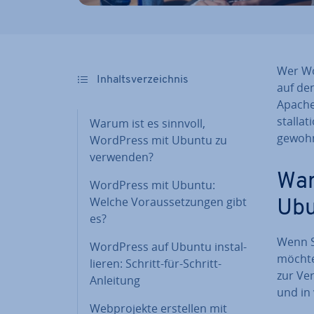
Wer Wor
In­halts­ver­zeich­nis
auf de
Apache
stal­la
Warum ist es sinnvoll,
gewohn
WordPress mit Ubuntu zu
verwenden?
War
WordPress mit Ubuntu:
Welche Vor­aus­set­zun­gen gibt
Ubu
es?
Wenn S
WordPress auf Ubuntu in­stal­
möchten
lie­ren: Schritt-für-Schritt-
zur Ve
Anleitung
und in 
Web­pro­jek­te erstellen mit