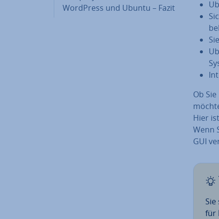
Ub
WordPress und Ubuntu – Fazit
Si­
be
Sie
Ub
Sy
In
Ob Sie
möchte
Hier is
Wenn S
GUI ver
Sie
für