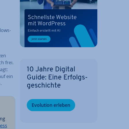
ndows-
zen
h frei.
agt:
10 Jahre Digital
uf ein
Guide: Eine Er­folgs­
n
.
ge­schich­te
Evolution erleben
ung
ess