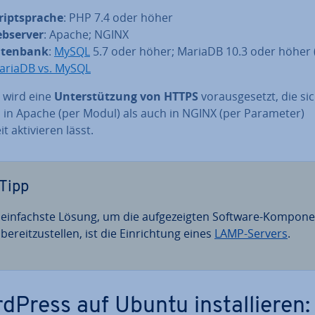
ript­spra­che
: PHP 7.4 oder höher
bserver
: Apache; NGINX
tenbank
:
MySQL
5.7 oder höher; MariaDB 10.3 oder höher (
ariaDB vs. MySQL
wird eine
Un­ter­stüt­zung von HTTPS
vor­aus­ge­setzt, die si
 in Apache (per Modul) als auch in NGINX (per Parameter)
t ak­ti­vie­ren lässt.
Tipp
 ein­fachs­te Lösung, um die auf­ge­zeig­ten Software-Kom­po­n
be­reit­zu­stel­len, ist die Ein­rich­tung eines
LAMP-Servers
.
dPress auf Ubuntu in­stal­lie­ren: