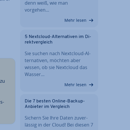
denn weiß, wie man
vorgehen…
Mehr lesen
5 Nextcloud-Al­ter­na­ti­ven im Di­
rekt­ver­gleich
Sie suchen nach Nextcloud-Al­
ter­na­ti­ven, möchten aber
wissen, ob sie Nextcloud das
Wasser…
 zu
Mehr lesen
s­
Die 7 besten Online-Backup-
Anbieter im Vergleich
Sichern Sie Ihre Daten zu­ver­
läs­sig in der Cloud! Bei diesen 7