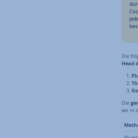
dür
Coo
jed
be­
Die fo
Head d
Pl
Th
Go
Die
ge
wir in 
Meth
Plugi