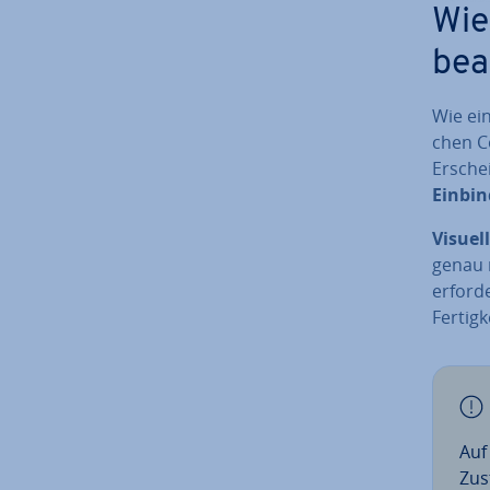
Wie
be­a
Wie ein
chen C
Er­sche
Einbin
Visuel
genau 
erforde
Fer­tig­k
Auf
Zu­