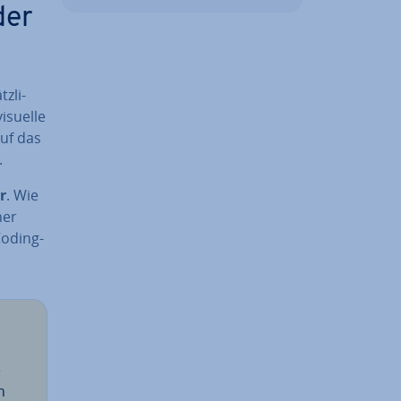
der
z­li­
isuelle
auf das
.
r
. Wie
ner
Coding-
e
n