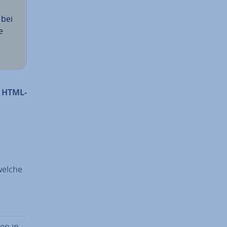
 bei
e
m HTML-
welche
en in