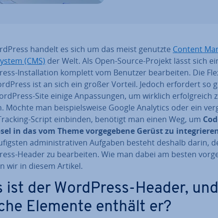
rdPress handelt es sich um das meist genutzte
Content Ma­
ystem (CMS)
der Welt. Als Open-Source-Projekt lässt sich ei
s-In­stal­la­ti­on komplett vom Benutzer be­ar­bei­ten. Die Fle­xi­
dPress ist an sich ein großer Vorteil. Jedoch erfordert so g
rdPress-Site einige An­pas­sun­gen, um wirklich er­folg­reich 
 Möchte man bei­spiels­wei­se Google Analytics oder ein ver­g
 Tracking-Script einbinden, benötigt man einen Weg, um
Cod
el in das vom Theme vor­ge­ge­be­ne Gerüst zu in­te­grie­re
­figs­ten ad­mi­nis­tra­ti­ven Aufgaben besteht deshalb darin, 
ess-Header zu be­ar­bei­ten. Wie man dabei am besten vorge
n wir in diesem Artikel.
 ist der WordPress-Header, un
che Elemente enthält er?