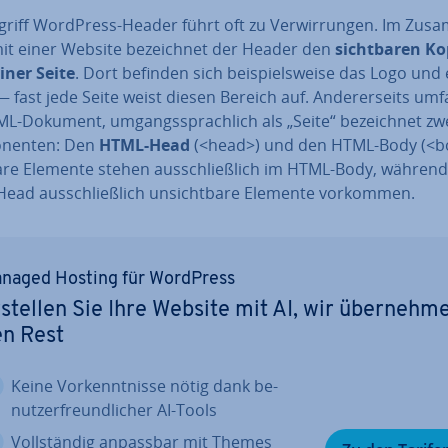
riff WordPress-Header führt oft zu Ver­wir­run­gen. Im Zu­s
it einer Website be­zeich­net der Header den
sicht­ba­ren Ko
iner Seite
. Dort befinden sich bei­spiels­wei­se das Logo und 
fast jede Seite weist diesen Bereich auf. An­de­rer­seits umf
L-Dokument, um­gangs­sprach­lich als „Seite“ be­zeich­net zw
­nen­ten: Den
HTML-Head
(<head>) und den HTML-Body (<b
are Elemente stehen aus­schließ­lich im HTML-Body, während
ead aus­schließ­lich un­sicht­ba­re Elemente vorkommen.
naged Hosting für WordPress
stellen Sie Ihre Website mit AI, wir über­neh­m
en Rest
Keine Vor­kennt­nis­se nötig dank be­
nut­zer­freund­li­cher AI-Tools
Voll­stän­dig anpassbar mit Themes