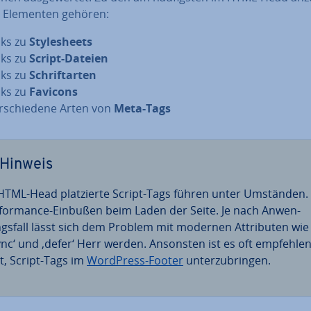
n Elementen gehören:
nks zu
Style­sheets
nks zu
Script-Dateien
nks zu
Schrift­ar­ten
nks zu
Favicons
r­schie­de­ne Arten von
Meta-Tags
Hinweis
HTML-Head plat­zier­te Script-Tags führen unter Umständen.
­for­mance-Einbußen beim Laden der Seite. Je nach An­wen­
gs­fall lässt sich dem Problem mit modernen At­tri­bu­ten wie
ync‘ und ‚defer‘ Herr werden. Ansonsten ist es oft emp­feh­len
t, Script-Tags im
WordPress-Footer
un­ter­zu­brin­gen.