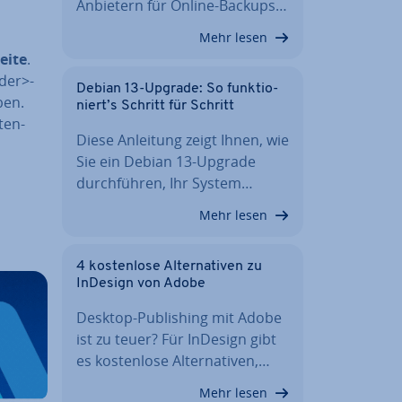
Anbietern für Online-Backups…
Mehr lesen
eite
.
ader>-
Debian 13-Upgrade: So funk­tio­
ben.
niert’s Schritt für Schritt
iten-
Diese Anleitung zeigt Ihnen, wie
Sie ein Debian 13-Upgrade
durch­füh­ren, Ihr System…
Mehr lesen
4 kos­ten­lo­se Al­ter­na­ti­ven zu
InDesign von Adobe
Desktop-Pu­bli­shing mit Adobe
ist zu teuer? Für InDesign gibt
es kos­ten­lo­se Al­ter­na­ti­ven,…
Mehr lesen