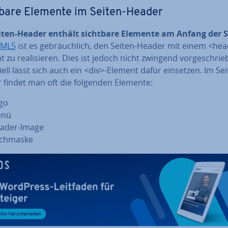
tbare Elemente im Seiten-Header
iten-Header enthält sichtbare Elemente am Anfang der S
ML5
ist es ge­bräuch­lich, den Seiten-Header mit einem <he
 zu rea­li­sie­ren. Dies ist jedoch nicht zwingend vor­ge­schrie­
­pi­ell lässt sich auch ein <div>-Element dafür einsetzen. Im Se
 findet man oft die folgenden Elemente:
go
enü
ader-Image
chmaske