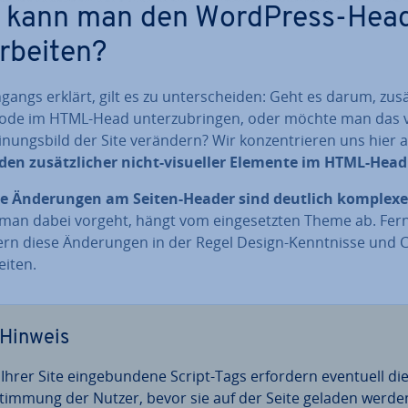
 kann man den WordPress-Hea
r­bei­ten?
gangs erklärt, gilt es zu un­ter­schei­den: Geht es darum, zu­sät
ode im HTML-Head un­ter­zu­brin­gen, oder möchte man das v
i­nungs­bild der Site verändern? Wir kon­zen­trie­ren uns hier 
den zu­sätz­li­cher nicht-visueller Elemente im HTML-Head
le Än­de­run­gen am Seiten-Header sind deutlich komplexe
man dabei vorgeht, hängt vom ein­ge­setz­ten Theme ab. Fer
rn diese Än­de­run­gen in der Regel Design-Kennt­nis­se und 
ei­ten.
Hinweis
 Ihrer Site ein­ge­bun­de­ne Script-Tags erfordern eventuell di
stim­mung der Nutzer, bevor sie auf der Seite geladen werde