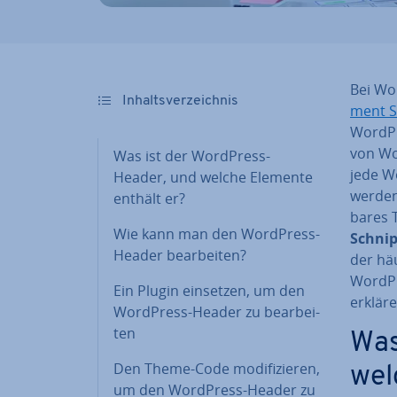
Bei Wo
In­halts­ver­zeich­nis
ment S
WordPres
von Wor
Was ist der WordPress-
jede Wo
Header, und welche Elemente
werden.
enthält er?
ba­res
Wie kann man den WordPress-
Schnips
Header be­ar­bei­ten?
der häu
WordPr
Ein Plugin einsetzen, um den
erkläre
WordPress-Header zu be­ar­bei­
ten
Was
Den Theme-Code mo­di­fi­zie­ren,
wel
um den WordPress-Header zu