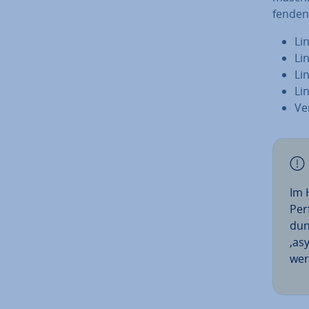
fen­de
Li
Li
Li
Li
Ve
Im 
Per
dun
‚as
wer