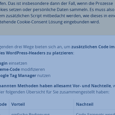
fen. Das ist ins­be­son­de­re dann der Fall, wenn die Prozesse
kies setzen oder per­sön­li­che Daten sammeln. Es muss also
em zu­sätz­li­chen Script mit­be­dacht werden, wie dieses in ein
stehen­de Cookie-Consent Lösung ein­ge­bun­den wird.
lgenden drei Wege bieten sich an, um
zu­sätz­li­chen Code i
es WordPress-Headers zu plat­zie­ren
:
ugin
einsetzen
eme-Code
mo­di­fi­zie­ren
ogle Tag Manager
nutzen
nannten Methoden haben allesamt Vor- und Nachteile
, 
der folgenden Übersicht für Sie zu­sam­men­ge­stellt haben:
ode
Vorteil
Nachteil
n
einfache Bedienung
Code-Snippets werd