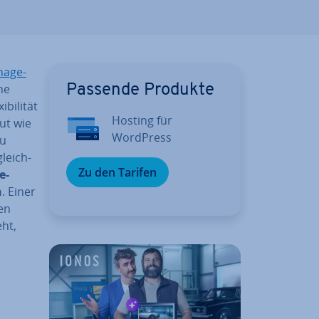
nage­
ne
Passende Produkte
bi­li­tät
Hosting für
ut wie
WordPress
zu
leich­
Zu den Tarifen
e-
n
. Einer
den
ht,
d