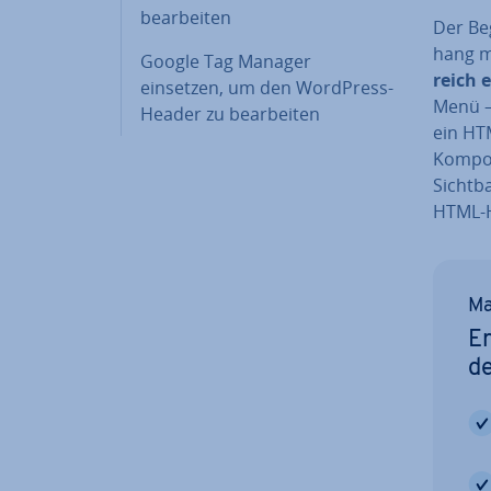
be­ar­bei­ten
Der Beg
hang m
Google Tag Manager
reich e
einsetzen, um den WordPress-
Menü — 
Header zu be­ar­bei­ten
ein HTM
Kom­po
Sichtb
HTML-H
Ma
Er
d