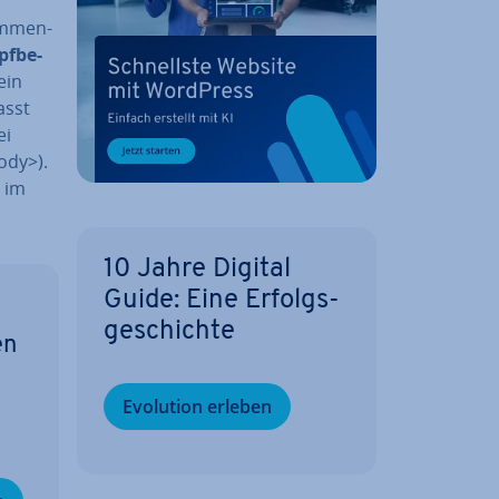
am­men­
pf­be­
ein
asst
ei
ody>).
 im
10 Jahre Digital
Guide: Eine Er­folgs­
ge­schich­te
en
Evolution erleben