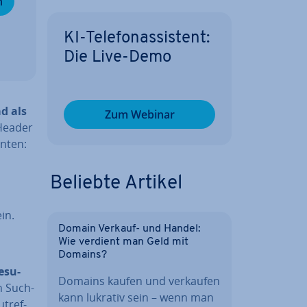
n
KI-Te­le­fon­as­sis­tent:
Die Live-Demo
d als
Zum Webinar
Header
enten:
Beliebte Artikel
in.
Domain Verkauf- und Handel:
Wie verdient man Geld mit
Domains?
­su­
Domains kaufen und verkaufen
n Such­
kann lukrativ sein – wenn man
­tref­