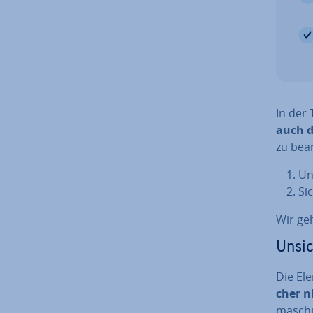
In der
auch d
zu be­a
Un
Si
Wir ge
Un­si
Die El
cher n
ma­schi