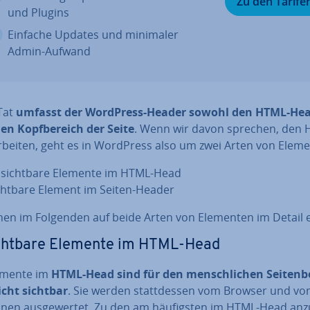
Zu den Tarife
und Plugins
Einfache Updates und minimaler
Admin-Aufwand
 Tat
umfasst der WordPress-Header sowohl den HTML-Hea
en Kopf­be­reich der Seite
. Wenn wir davon sprechen, den 
r­bei­ten, geht es in WordPress also um zwei Arten von Elem
­sicht­ba­re Elemente im HTML-Head
chtbare Element im Seiten-Header
hen im Folgenden auf beide Arten von Elementen im Detail e
cht­ba­re Elemente im HTML-Head
emente im
HTML-Head sind für den mensch­li­chen Sei­ten­be
icht sichtbar
. Sie werden statt­des­sen vom Browser und vo
­nen aus­ge­wer­tet. Zu den am häu­figs­ten im HTML-Head an­zu