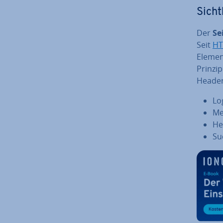
Sich
Der
Se
Seit
HT
Element
Prin­zi
Header
Lo
M
He
Su