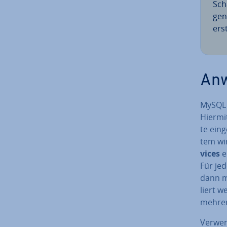
Sch
gen
erst
An­
MySQL 
Hiermit
te ein­
tem wi
vices
ei
Für je
dann mi
liert w
mehrere
Ver­we