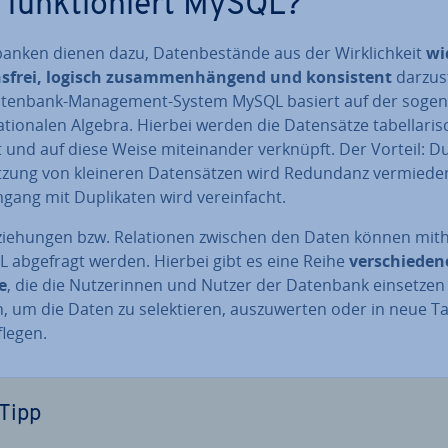
 funk­tio­niert MySQL?
ban­ken dienen dazu, Da­ten­be­stän­de aus der Wirk­lich­keit
wi­
s­frei, logisch zu­sam­men­hän­gend und kon­sis­tent
dar­zu­s
tenbank-Ma­nage­ment-System MySQL basiert auf der so­ge­
a­tio­na­len Algebra. Hierbei werden die Da­ten­sät­ze ta­bel­la­ri
lt und auf diese Weise mit­ein­an­der verknüpft. Der Vorteil: D
tzung von kleineren Da­ten­sät­zen wird Redundanz vermiede
ang mit Du­pli­ka­ten wird ver­ein­facht.
zie­hun­gen bzw. Re­la­tio­nen zwischen den Daten können mith
L abgefragt werden. Hierbei gibt es eine Reihe
ver­schie­de­n
e
, die die Nut­ze­rin­nen und Nutzer der Datenbank einsetzen
 um die Daten zu se­lek­tie­ren, aus­zu­wer­ten oder in neue T
fle­gen.
Tipp