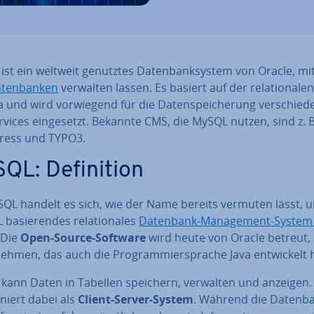
st ein weltweit genutztes Da­ten­bank­sys­tem von Oracle, m
­ten­ban­ken
verwalten lassen. Es basiert auf der re­la­tio­na­len
 und wird vor­wie­gend für die Da­ten­spei­che­rung ver­schie­d
­vices ein­ge­setzt. Bekannte CMS, die MySQL nutzen, sind z. B
ess und TYPO3.
L: De­fi­ni­ti­on
SQL handelt es sich, wie der Name bereits vermuten lässt, 
ba­sie­ren­des re­la­tio­na­les
Datenbank-Ma­nage­ment-System
 Die
Open-Source-Software
wird heute von Oracle betreut
neh­men, das auch die Pro­gram­mier­spra­che Java ent­wi­ckelt 
kann Daten in Tabellen speichern, verwalten und anzeigen.
o­niert dabei als
Client-Server-System
. Während die Datenba