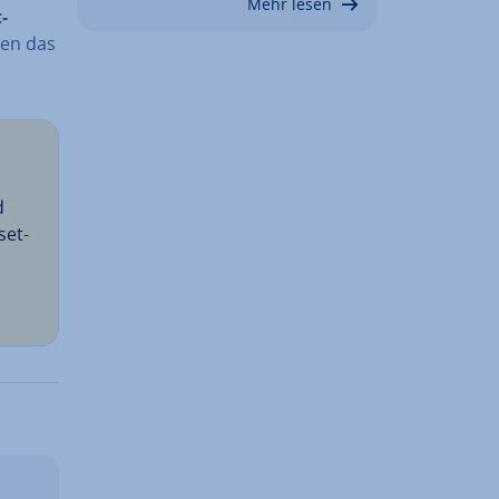
Mehr lesen
-
zen das
d
set­