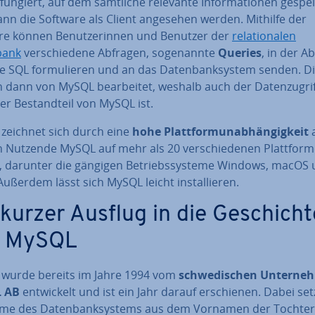
fungiert, auf dem sämtliche relevante In­for­ma­tio­nen ge­spei
ann die Software als Client angesehen werden. Mithilfe der
re können Be­nut­ze­rin­nen und Benutzer der
re­la­tio­na­len
bank
ver­schie­de­ne Abfragen, so­ge­nann­te
Queries
, in der Ab­
e SQL for­mu­lie­ren und an das Da­ten­bank­sys­tem senden. D
dann von MySQL be­ar­bei­tet, weshalb auch der Da­ten­zu­grif
er Be­stand­teil von MySQL ist.
zeichnet sich durch eine
hohe Platt­form­un­ab­hän­gig­keit
a
 Nutzende MySQL auf mehr als 20 ver­schie­de­nen Platt­for­
, darunter die gängigen Be­triebs­sys­te­me Windows, macOS
Außerdem lässt sich MySQL leicht in­stal­lie­ren.
 kurzer Ausflug in die Ge­schich­t
n MySQL
wurde bereits im Jahre 1994 vom
schwe­di­schen Un­ter­ne
 AB
ent­wi­ckelt und ist ein Jahr darauf er­schie­nen. Dabei set
me des Da­ten­bank­sys­tems aus dem Vornamen der Tochter