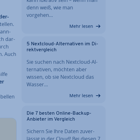
denn weiß, wie man
vorgehen…
der­
tel­len.
Mehr lesen
nann­
sch dar­
5 Nextcloud-Al­ter­na­ti­ven im Di­
urch
rekt­ver­gleich
n. Auch
Sie suchen nach Nextcloud-Al­
ter­na­ti­ven, möchten aber
ilfe
wissen, ob sie Nextcloud das
er
Wasser…
Mehr lesen
abellen
Die 7 besten Online-Backup-
Anbieter im Vergleich
Sichern Sie Ihre Daten zu­ver­
läs­sig in der Cloud! Bei diesen 7