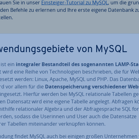
auen Sie in unser
Ein­stei­ger-Tutorial zu MySQL
, um die grund
­den Befehle zu erlernen und Ihre erste eigene Datenbank z
ellen.
wen­dungs­ge­bie­te von MySQL
ist ein
in­te­gra­ler Be­stand­teil des so­ge­nann­ten LAMP-St
 wird eine Reihe von Tech­no­lo­gien be­schrie­ben, die für We
ge­setzt werden: Linux, Apache, MySQL und PHP. Das Da­ten­ba
rd vor allem für die
Da­ten­spei­che­rung ver­schie­de­ner Web­
n­ge­setzt. Hierfür werden bei MySQL re­la­tio­na­le Tabellen ge
den Datensatz wird eine eigene Tabelle angelegt. Abfragen 
thilfe re­la­tio­na­ler Algebra und der Ab­fra­ge­spra­che SQL fo
erden, sodass die Userinnen und User auch die Da­ten­sät­ze
r Tabellen mit­ein­an­der ver­knüp­fen können.
n­dung findet MySQL auch bei einigen großen Un­ter­neh­men