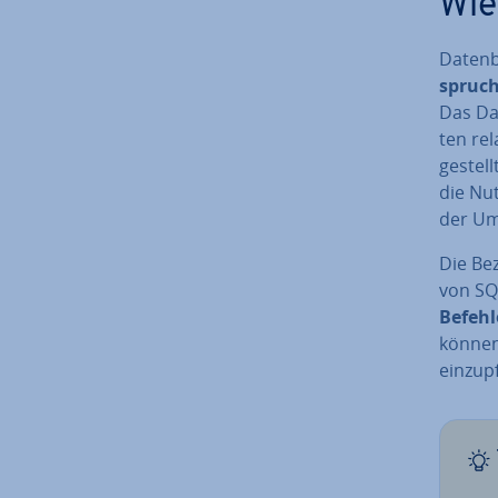
Wie
Da­ten­
spruch
Das Da
ten re­l
ge­stel
die Nu
der Umg
Die Be­
von SQ
Befehl
können,
ein­zu­p