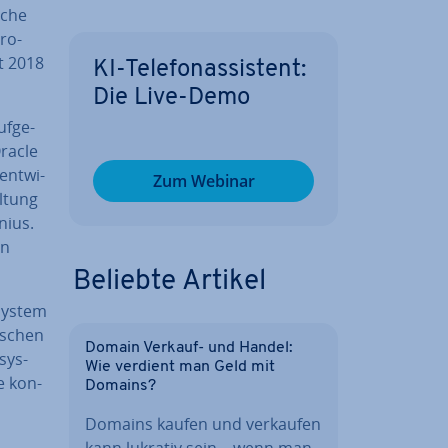
ache
ro­
t 2018
KI-Te­le­fon­as­sis­tent:
Die Live-Demo
f­ge­
Oracle
nt­wi­
Zum Webinar
­tung
nius.
en
Beliebte Artikel
sys­tem
wischen
Domain Verkauf- und Handel:
­sys­
Wie verdient man Geld mit
e kon­
Domains?
Domains kaufen und verkaufen
kann lukrativ sein – wenn man