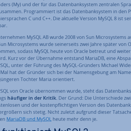
­ders (My) und der für das Da­ten­bank­sys­tem zentralen Spr
usammen. Pro­gram­miert ist das Da­ten­bank­sys­tem in den P
er­spra­chen C und C++. Die aktuelle Version MySQL 8 ist sei
bar.
­ter­neh­men MySQL AB wurde 2008 von Sun Mi­cro­sys­tems au
Sun Mi­cro­sys­tems wurde sei­ner­seits zwei Jahre später von 
om­men, sodass MySQL heute von Oracle betreut und wei­ter­e
wird. Kurz vor der Übernahme entstand MariaDB, eine Ab­spal
SQL, unter der Führung des MySQL-Gründers Michael Wide
 Mal hat der Gründer sich bei der Na­mens­ge­bung am Nam
jüngeren Tochter Maria ori­en­tiert.
ySQL von Oracle über­nom­men wurde, steht das Da­ten­bank­
ings
häufiger in der Kritik
. Der Grund: Die Un­ter­schie­de z
­ten­lo­sen und der kos­ten­pflich­ti­gen Version des Da­ten­bank
r­grö­ßern sich stetig. Nicht zuletzt aufgrund dieser Tatsach
­ren
MariaDB und MySQL
heute mehr denn je.