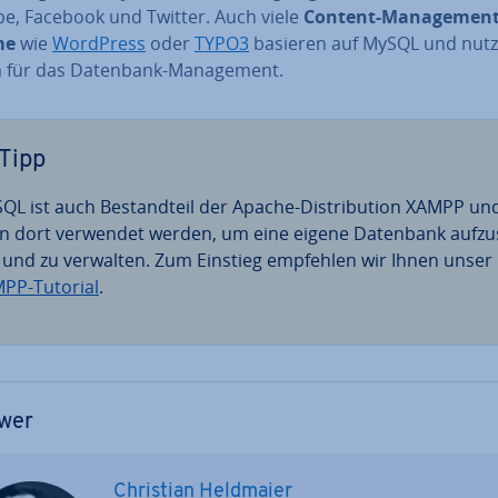
e, Facebook und Twitter. Auch viele
Content-Ma­nage­ment
me
wie
WordPress
oder
TYPO3
basieren auf MySQL und nut
 für das Datenbank-Ma­nage­ment.
Tipp
QL ist auch Be­stand­teil der Apache-Dis­tri­bu­ti­on XAMPP un
n dort verwendet werden, um eine eigene Datenbank auf­zu­
 und zu verwalten. Zum Einstieg empfehlen wir Ihnen unser
PP-Tutorial
.
wer
Christian Heldmaier