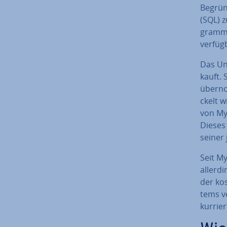
Be­grün
(SQL) z
gram­mi
verfüg
Das Un
kauft. 
über­n
ckelt 
von My
Dieses
seiner 
Seit M
al­ler­d
der kos
tems ve
kur­rie