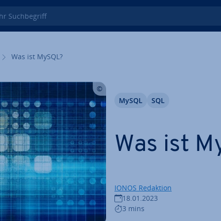
 Such­be­griff
Was ist MySQL?
MySQL
SQL
Was ist 
IONOS Redaktion
18.01.2023
3 mins