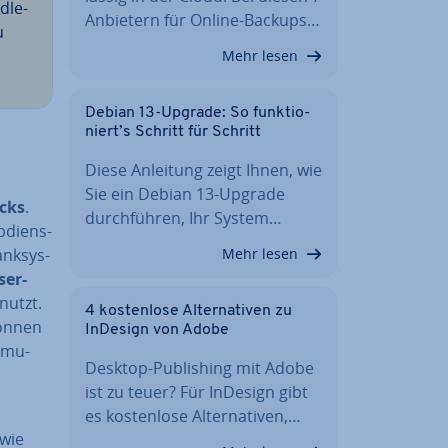
­le­
Anbietern für Online-Backups…
u
Mehr lesen
Debian 13-Upgrade: So funk­tio­
niert’s Schritt für Schritt
Diese Anleitung zeigt Ihnen, wie
Sie ein Debian 13-Upgrade
acks
.
durch­füh­ren, Ihr System…
b­diens­
nk­sys­
Mehr lesen
ser­
nutzt.
4 kos­ten­lo­se Al­ter­na­ti­ven zu
können
InDesign von Adobe
r­mu­
Desktop-Pu­bli­shing mit Adobe
ist zu teuer? Für InDesign gibt
es kos­ten­lo­se Al­ter­na­ti­ven,…
 wie