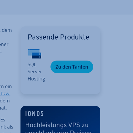
it dem
Passende Produkte
e­ner
.
SQL
Zu den Tarifen
Server
Hosting
um ein
 bzw.
, dem
hat.
 Es
nk als