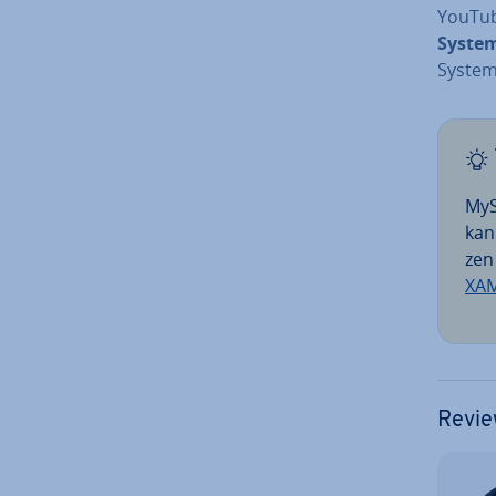
YouTub
Syste
System
MyS
kan
zen
XAM
Revie