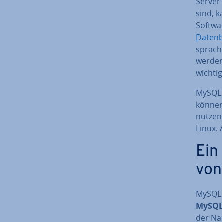
Server 
sind, k
Softwa
Daten
spra­ch
werden 
wichtig
MySQL 
können
nutzen
Linux. 
Ein
vo
MySQL 
MySQL
der Na