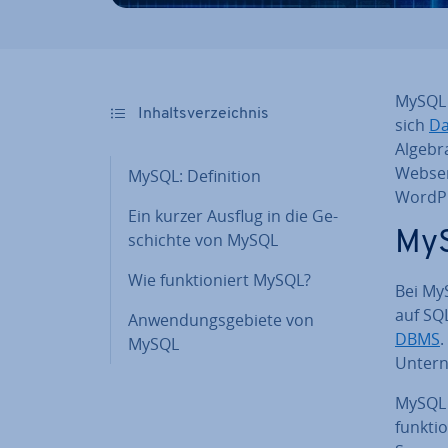
MySQL i
In­halts­ver­zeich­nis
sich
Da
Algebra
Web­ser
MySQL: De­fi­ni­ti­on
WordPr
Ein kurzer Ausflug in die Ge­
MySQ
schich­te von MySQL
Wie funk­tio­niert MySQL?
Bei My
auf SQL 
An­wen­dungs­ge­bie­te von
DBMS
.
MySQL
Un­ter­
MySQL 
funk­ti