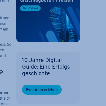
­chert
fra­ge­
iese
f ein
us. So
men
 und
10 Jahre Digital
Guide: Eine Er­folgs­
e
ge­schich­te
Evolution erleben
h­men
zt sich
 des