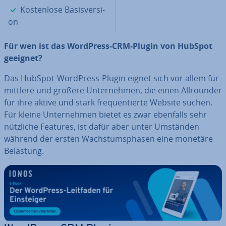
✓
Kos­ten­lo­se Ba­sis­ver­si­
on
Für wen ist das WordPress-CRM-Plugin von HubSpot
geeignet?
Das HubSpot-WordPress-Plugin eignet sich vor allem für
mittlere und größere Un­ter­neh­men, die einen All­roun­der
für ihre aktive und stark fre­quen­tier­te Website suchen.
Für kleine Un­ter­neh­men bietet es zwar ebenfalls sehr
nützliche Features, ist dafür aber unter Umständen
während der ersten Wachs­tums­pha­sen eine monetäre
Belastung.