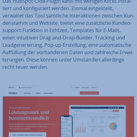
Das HubSpot-CRM-Plugin kann mit wenigen Klicks in­stal­
liert und kon­fi­gu­riert werden. Einmal ein­ge­stellt,
verwaltet das Tool sämtliche In­ter­ak­tio­nen zwischen Kun­
den­stamm und Website, bietet eine zu­sätz­li­che Kun­den­
sup­port-Funktion in Echtzeit, Templates für E-Mails,
einen in­tui­ti­ven Drag-and-Drop-Builder, Tracking und
Lead­ge­ne­rie­rung, Pop-up-Er­stel­lung, eine au­to­ma­ti­sche
Auf­fül­lung der vor­han­de­nen Daten und zahl­rei­che Er­wei­
te­run­gen. Diese können unter Umständen al­ler­dings
recht teuer werden.