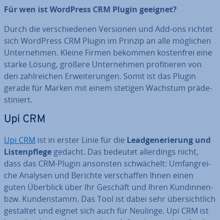
Für wen ist WordPress CRM Plugin geeignet?
Durch die ver­schie­de­nen Versionen und Add-ons richtet
sich WordPress CRM Plugin im Prinzip an alle möglichen
Un­ter­neh­men. Kleine Firmen bekommen kos­ten­frei eine
starke Lösung, größere Un­ter­neh­men pro­fi­tie­ren von
den zahl­rei­chen Er­wei­te­run­gen. Somit ist das Plugin
gerade für Marken mit einem stetigen Wachstum prä­de­
sti­niert.
Upi CRM
Upi CRM
ist in erster Linie für die
Lead­ge­ne­rie­rung und
Lis­ten­pfle­ge
gedacht. Das bedeutet al­ler­dings nicht,
dass das CRM-Plugin ansonsten schwä­chelt: Um­fang­rei­
che Analysen und Berichte ver­schaf­fen Ihnen einen
guten Überblick über Ihr Geschäft und Ihren Kundinnen-
bzw. Kun­den­stamm. Das Tool ist dabei sehr über­sicht­lich
gestaltet und eignet sich auch für Neulinge. Upi CRM ist