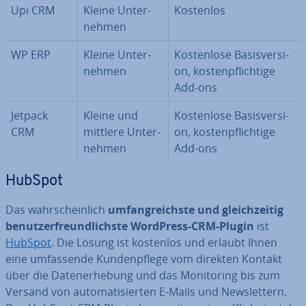
Upi CRM
Kleine Un­ter­
Kostenlos
neh­men
WP ERP
Kleine Un­ter­
Kos­ten­lo­se Ba­sis­ver­si­
neh­men
on, kos­ten­pflich­ti­ge
Add-ons
Jetpack
Kleine und
Kos­ten­lo­se Ba­sis­ver­si­
CRM
mittlere Un­ter­
on, kos­ten­pflich­ti­ge
neh­men
Add-ons
HubSpot
Das wahr­schein­lich
um­fang­reichs­te und gleich­zei­tig
be­nut­zer­freund­lichs­te WordPress-CRM-Plugin
ist
HubSpot
. Die Lösung ist kostenlos und erlaubt Ihnen
eine um­fas­sen­de Kun­den­pfle­ge vom direkten Kontakt
über die Da­ten­er­he­bung und das Mo­ni­to­ring bis zum
Versand von au­to­ma­ti­sier­ten E-Mails und News­let­tern.