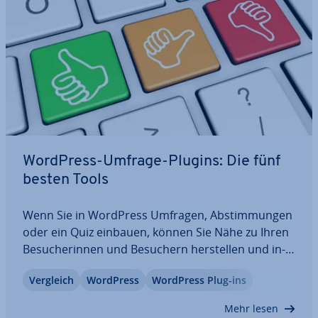
WordPress-Umfrage-Plugins: Die fünf
besten Tools
Wenn Sie in WordPress Umfragen, Ab­stim­mun­gen
oder ein Quiz einbauen, können Sie Nähe zu Ihren
Be­su­che­rin­nen und Besuchern her­stel­len und in­
ter­es­san­tes Feedback einholen. Wir zeigen Ihnen,
Vergleich
WordPress
WordPress Plug-ins
welche WordPress-Umfrage-Plugins besonders
emp­feh­lens­wert sind. Außerdem lernen Sie, wie
Mehr lesen
Sie…