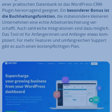
einer prak­ti­schen Datenbank ist das WordPress-CRM-
Plugin her­vor­ra­gend geeignet. Ein
be­son­de­rer Bonus ist
die Buch­hal­tungs­funk­ti­on
, die ins­be­son­de­re kleineren
Un­ter­neh­men eine echte Ar­beits­er­leich­te­rung ver­
schafft. Auch zahl­rei­che In­te­gra­tio­nen sind dazu möglich.
Das Tool ist für An­fän­ge­rin­nen und Anfänger etwas kom­
pli­ziert. Für mehr Features und um­fang­rei­chen Support
gibt es auch einen kos­ten­pflich­ti­gen Plan.