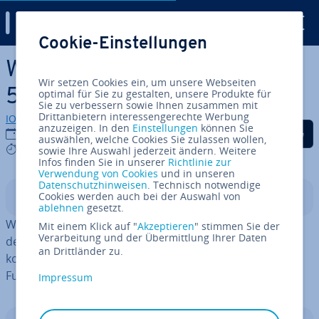
Digital Guide
Cookie-Einstellungen
Zum Haupt­in­halt springen
WordPress-CRM-Plugins: Die
Wir setzen Cookies ein, um unsere Webseiten
5 besten Tools im Vergleich
optimal für Sie zu gestalten, unsere Produkte für
Sie zu verbessern sowie Ihnen zusammen mit
Drittanbietern interessengerechte Werbung
IONOS Redaktion
anzuzeigen. In den
Einstellungen
können Sie
Auf Facebook teilen
Auf Twitter teilen
Auf LinkedIn tei
10.10.2022
auswählen, welche Cookies Sie zulassen wollen,
8 mins
sowie Ihre Auswahl jederzeit ändern. Weitere
Infos finden Sie in unserer
Richtlinie zur
Verwendung von Cookies
und in unseren
Datenschutzhinweisen
. Technisch notwendige
Cookies werden auch bei der Auswahl von
In­halts­ver­zeich­nis
ablehnen
gesetzt.
WordPress-CRM-Plugins helfen Ihnen dabei, Ihren Kun­
Mit einem Klick auf "
Akzeptieren
" stimmen Sie der
Verarbeitung und der Übermittlung Ihrer Daten
den­kon­takt zu op­ti­mie­ren. Sie haben die Wahl zwischen
an Drittländer zu.
kos­ten­lo­sen WordPress-CRM-Lösungen mit weniger
Funk­tio­nen und kos­ten­pflich­ti­gen Pre­mi­um­tools.
Impressum