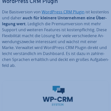
WordPress CRM Plugin
Die Ba­sis­ver­si­on von
WordPress CRM Plugin
ist kostenlos
und daher
auch für kleinere Un­ter­neh­men eine Über­
le­gung wert
. Lediglich die Pre­mi­um­ver­si­on mit mehr
Support und weiteren Features ist kos­ten­pflich­tig. Diese
Fle­xi­bi­li­tät macht die Lösung für viele ver­schie­de­ne An­
wen­dungs­zwe­cke in­ter­es­sant und wächst mit einer
Marke. Verwaltet wird WordPress CRM Plugin direkt und
leicht ver­ständ­lich im Dashboard. Es ist dazu in zahl­rei­
chen Sprachen er­hält­lich und deckt ein großes Auf­ga­ben­
feld ab.