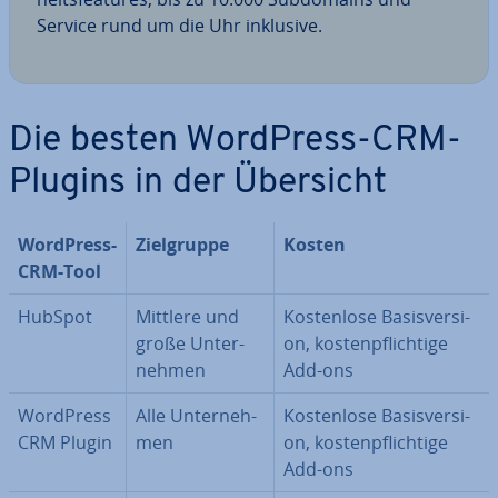
Service rund um die Uhr inklusive.
Die besten WordPress-CRM-
Plugins in der Übersicht
WordPress-
Ziel­grup­pe
Kosten
CRM-Tool
HubSpot
Mittlere und
Kos­ten­lo­se Ba­sis­ver­si­
große Un­ter­
on, kos­ten­pflich­ti­ge
neh­men
Add-ons
WordPress
Alle Un­ter­neh­
Kos­ten­lo­se Ba­sis­ver­si­
CRM Plugin
men
on, kos­ten­pflich­ti­ge
Add-ons