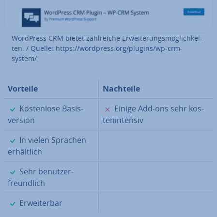
WordPress CRM bietet zahl­rei­che Er­wei­te­rungs­mög­lich­kei­
ten. / Quelle: https://wordpress.org/plugins/wp-crm-
system/
Vorteile
Nachteile
✓
✗
Kos­ten­lo­se Ba­sis­
Einige Add-ons sehr kos­
ver­si­on
ten­in­ten­siv
✓
In vielen Sprachen
er­hält­lich
✓
Sehr be­nut­zer­
freund­lich
✓
Er­wei­ter­bar