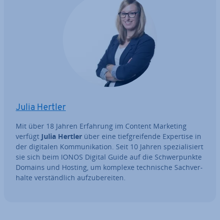
Julia Hertler
Mit über 18 Jahren Erfahrung im Content Marketing
verfügt
Julia Hertler
über eine tief­grei­fen­de Expertise in
der digitalen Kom­mu­ni­ka­ti­on. Seit 10 Jahren spe­zia­li­siert
sie sich beim IONOS Digital Guide auf die Schwer­punk­te
Domains und Hosting, um komplexe tech­ni­sche Sach­ver­
hal­te ver­ständ­lich auf­zu­be­rei­ten.