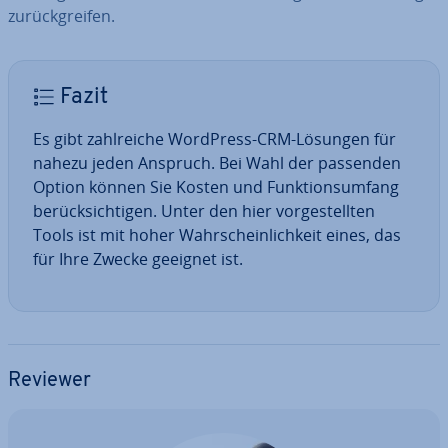
zu­rück­grei­fen.
Fazit
Es gibt zahl­rei­che WordPress-CRM-Lösungen für
nahezu jeden Anspruch. Bei Wahl der passenden
Option können Sie Kosten und Funk­ti­ons­um­fang
be­rück­sich­ti­gen. Unter den hier vor­ge­stell­ten
Tools ist mit hoher Wahr­schein­lich­keit eines, das
für Ihre Zwecke geeignet ist.
Reviewer