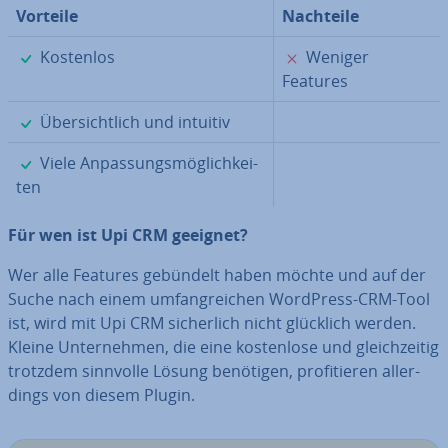
Vorteile
Nachteile
✓
✗
Kostenlos
Weniger
Features
✓
Über­sicht­lich und intuitiv
✓
Viele An­pas­sungs­mög­lich­kei­
ten
Für wen ist Upi CRM geeignet?
Wer alle Features gebündelt haben möchte und auf der
Suche nach einem um­fang­rei­chen WordPress-CRM-Tool
ist, wird mit Upi CRM si­cher­lich nicht glücklich werden.
Kleine Un­ter­neh­men, die eine kos­ten­lo­se und gleich­zei­tig
trotzdem sinnvolle Lösung benötigen, pro­fi­tie­ren al­ler­
dings von diesem Plugin.