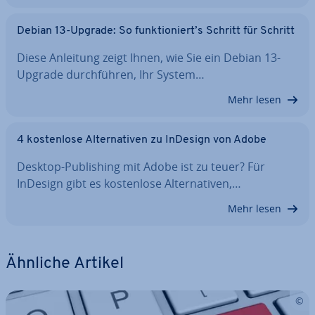
Debian 13-Upgrade: So funk­tio­niert’s Schritt für Schritt
Diese Anleitung zeigt Ihnen, wie Sie ein Debian 13-
Upgrade durch­füh­ren, Ihr System…
Mehr lesen
4 kos­ten­lo­se Al­ter­na­ti­ven zu InDesign von Adobe
Desktop-Pu­bli­shing mit Adobe ist zu teuer? Für
InDesign gibt es kos­ten­lo­se Al­ter­na­ti­ven,…
Mehr lesen
Ähnliche Artikel