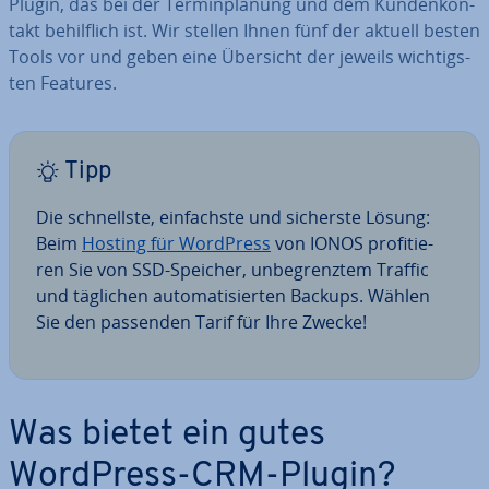
Plugin, das bei der Ter­min­pla­nung und dem Kun­den­kon­
takt be­hilf­lich ist. Wir stellen Ihnen fünf der aktuell besten
Tools vor und geben eine Übersicht der jeweils wich­tigs­
ten Features.
Tipp
Die schnells­te, ein­fachs­te und sicherste Lösung:
Beim
Hosting für WordPress
von IONOS pro­fi­tie­
ren Sie von SSD-Speicher, un­be­grenz­tem Traffic
und täglichen au­to­ma­ti­sier­ten Backups. Wählen
Sie den passenden Tarif für Ihre Zwecke!
Was bietet ein gutes
WordPress-CRM-Plugin?