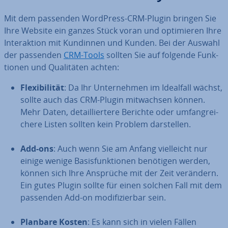
Mit dem passenden WordPress-CRM-Plugin bringen Sie
Ihre Website ein ganzes Stück voran und op­ti­mie­ren Ihre
In­ter­ak­ti­on mit Kundinnen und Kunden. Bei der Auswahl
der passenden
CRM-Tools
sollten Sie auf folgende Funk­
tio­nen und Qua­li­tä­ten achten:
Fle­xi­bi­li­tät
: Da Ihr Un­ter­neh­men im Idealfall wächst,
sollte auch das CRM-Plugin mit­wach­sen können.
Mehr Daten, de­tail­lier­te­re Berichte oder um­fang­rei­
che­re Listen sollten kein Problem dar­stel­len.
Add-ons
: Auch wenn Sie am Anfang viel­leicht nur
einige wenige Ba­sis­funk­tio­nen benötigen werden,
können sich Ihre Ansprüche mit der Zeit verändern.
Ein gutes Plugin sollte für einen solchen Fall mit dem
passenden Add-on mo­di­fi­zier­bar sein.
Planbare Kosten
: Es kann sich in vielen Fällen