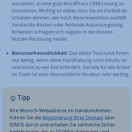
auszahlen, in eine gute WordPress-CRM-Lösung zu
in­ves­tie­ren. Wichtig ist dabei, dass Sie im Vorfeld ab­
schät­zen können, wie hoch diese In­ves­ti­ti­on ausfällt.
Ver­steck­te Kosten oder fehlende An­pas­sungs­mög­
lich­kei­ten schlagen sich negativ in der Kosten-
Nutzen-Rechnung nieder.
Be­nut­zer­freund­lich­keit
: Das beste Tool nutzt Ihnen
nur wenig, wenn seine Hand­ha­bung nicht intuitiv ist
und somit zu viel Zeit erfordert. Gerade für die Arbeit
im Team ist eine über­sicht­li­che Struktur sehr wichtig.
Tipp
Ihre Wunsch-Web­adres­se im Hand­um­dre­hen:
Führen Sie die
Re­gis­trie­rung Ihrer Domain
über
IONOS durch und erhalten Sie zahl­rei­che Si­cher­
heits­fea­tures, bis zu 10.000 Sub­do­mains und