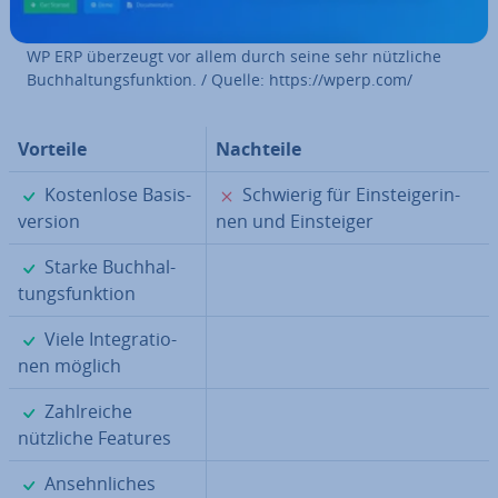
WP ERP überzeugt vor allem durch seine sehr nützliche
Buch­hal­tungs­funk­ti­on. / Quelle: https://wperp.com/
Vorteile
Nachteile
✓
✗
Kos­ten­lo­se Ba­sis­
Schwierig für Ein­stei­ge­rin­
ver­si­on
nen und Ein­stei­ger
✓
Starke Buch­hal­
tungs­funk­ti­on
✓
Viele In­te­gra­tio­
nen möglich
✓
Zahl­rei­che
nützliche Features
✓
An­sehn­li­ches