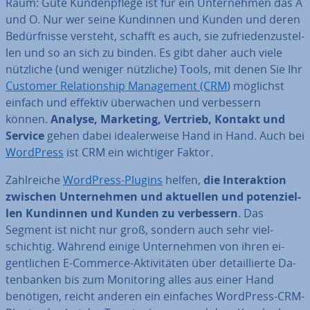
Raum: Gute Kun­den­pfle­ge ist für ein Un­ter­neh­men das A
und O. Nur wer seine Kundinnen und Kunden und deren
Be­dürf­nis­se versteht, schafft es auch, sie zu­frie­den­zu­stel­
len und so an sich zu binden. Es gibt daher auch viele
nützliche (und weniger nützliche) Tools, mit denen Sie Ihr
Customer Re­la­ti­onship Ma­nage­ment (CRM
) möglichst
einfach und effektiv über­wa­chen und ver­bes­sern
können.
Analyse, Marketing, Vertrieb, Kontakt und
Service
gehen dabei idea­ler­wei­se Hand in Hand. Auch bei
WordPress
ist CRM ein wichtiger Faktor.
Zahl­rei­che
WordPress-Plugins
helfen,
die In­ter­ak­ti­on
zwischen Un­ter­neh­men und aktuellen und po­ten­zi­el­
len Kundinnen und Kunden zu ver­bes­sern
. Das
Segment ist nicht nur groß, sondern auch sehr viel­
schich­tig. Während einige Un­ter­neh­men von ihren ei­
gent­li­chen E-Commerce-Ak­ti­vi­tä­ten über de­tail­lier­te Da­
ten­ban­ken bis zum Mo­ni­to­ring alles aus einer Hand
benötigen, reicht anderen ein einfaches WordPress-CRM-