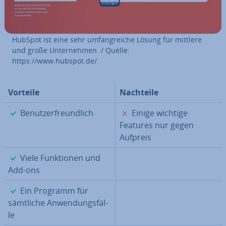
HubSpot ist eine sehr um­fang­rei­che Lösung für mittlere
und große Un­ter­neh­men. / Quelle:
https://www.hubspot.de/
Vorteile
Nachteile
✓
✗
Be­nut­zer­freund­lich
Einige wichtige
Features nur gegen
Aufpreis
✓
Viele Funk­tio­nen und
Add-ons
✓
Ein Programm für
sämtliche An­wen­dungs­fäl­
le