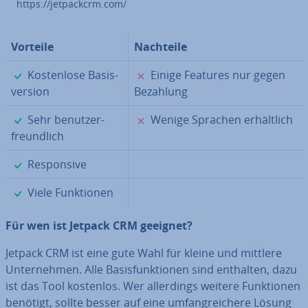
https://jet­pack­crm.com/
Vorteile
Nachteile
✓
✗
Kos­ten­lo­se Ba­sis­
Einige Features nur gegen
ver­si­on
Bezahlung
✓
✗
Sehr be­nut­zer­
Wenige Sprachen er­hält­lich
freund­lich
✓
Re­spon­si­ve
✓
Viele Funk­tio­nen
Für wen ist Jetpack CRM geeignet?
Jetpack CRM ist eine gute Wahl für kleine und mittlere
Un­ter­neh­men. Alle Ba­sis­funk­tio­nen sind enthalten, dazu
ist das Tool kostenlos. Wer al­ler­dings weitere Funk­tio­nen
benötigt, sollte besser auf eine um­fang­rei­che­re Lösung