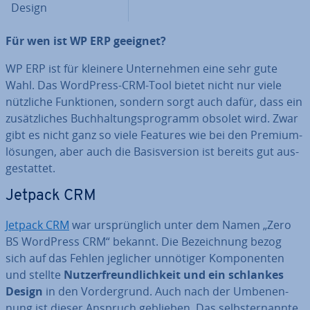
Design
Für wen ist WP ERP geeignet?
WP ERP ist für kleinere Un­ter­neh­men eine sehr gute
Wahl. Das WordPress-CRM-Tool bietet nicht nur viele
nützliche Funk­tio­nen, sondern sorgt auch dafür, dass ein
zu­sätz­li­ches Buch­hal­tungs­pro­gramm obsolet wird. Zwar
gibt es nicht ganz so viele Features wie bei den Pre­mi­um­
lö­sun­gen, aber auch die Ba­sis­ver­si­on ist bereits gut aus­
ge­stat­tet.
Jetpack CRM
Jetpack CRM
war ur­sprüng­lich unter dem Namen „Zero
BS WordPress CRM“ bekannt. Die Be­zeich­nung bezog
sich auf das Fehlen jeglicher unnötiger Kom­po­nen­ten
und stellte
Nut­zer­freund­lich­keit und ein schlankes
Design
in den Vor­der­grund. Auch nach der Um­be­nen­
nung ist dieser Anspruch geblieben. Das selbst­er­nann­te