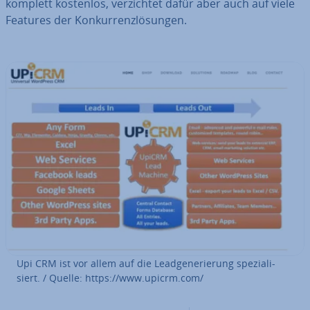
komplett kostenlos, ver­zich­tet dafür aber auch auf viele
Features der Kon­kur­renz­lö­sun­gen.
Upi CRM ist vor allem auf die Lead­ge­ne­rie­rung spe­zia­li­
siert. / Quelle: https://www.upicrm.com/