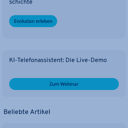
schich­te
Evolution erleben
KI-Te­le­fon­as­sis­tent: Die Live-Demo
Zum Webinar
Beliebte Artikel