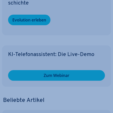
schich­te
Evolution erleben
KI-Te­le­fon­as­sis­tent: Die Live-Demo
Zum Webinar
Beliebte Artikel