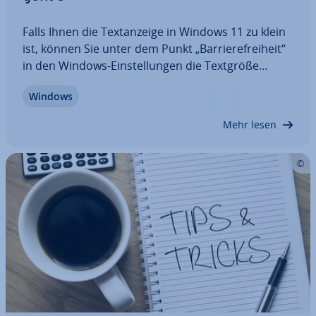
Falls Ihnen die Text­an­zei­ge in Windows 11 zu klein
ist, können Sie unter dem Punkt „Bar­rie­re­frei­heit“
in den Windows-Ein­stel­lun­gen die Textgröße
ändern. Seit dem Windows 10 Creators Update
Windows
(1703) bzw. seit Windows 11 handelt es sich hierbei
jedoch um eine Ska­lie­rung. App-Fenster…
Mehr lesen