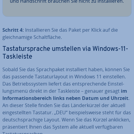
und Hand­schrift brauchen Sie nicht zu in­stal­lie­ren.
Schritt 4:
In­stal­lie­ren Sie das Paket per Klick auf die
gleich­na­mi­ge Schalt­flä­che.
Tas­ta­tur­spra­che umstellen via Windows-11-
Task­leis­te
Sobald Sie das Sprach­pa­ket in­stal­liert haben, können Sie
das passende Tas­ta­tur­lay­out in Windows 11 ein­stel­len.
Das Be­triebs­sys­tem liefert das ent­spre­chen­de Ein­stel­
lungs­me­nü direkt in der Task­leis­te – genauer gesagt
im
In­for­ma­ti­ons­be­reich links neben Datum und Uhrzeit
.
An dieser Stelle finden Sie das Län­der­kür­zel der aktuell
ein­ge­stell­ten Tastatur. „DEU“ bei­spiels­wei­se steht für das
deutsch­spra­chi­ge Layout. Wenn Sie das Kürzel anklicken,
prä­sen­tiert Ihnen das System alle aktuell ver­füg­ba­ren
Tas­ta­tur­spra­chen.