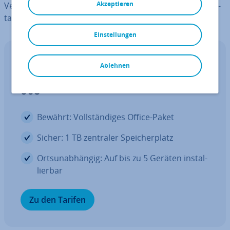
Akzeptieren
Verfügung. Wir zeigen Ihnen, wie das Umstellen der Tas­
ta­tur­spra­che in Windows 11 funk­tio­niert.
Einstellungen
Microsoft 365 Business
Ablehnen
Ver­netz­tes Arbeiten mit Microsoft
365
Bewährt: Voll­stän­di­ges Office-Paket
Sicher: 1 TB zentraler Spei­cher­platz
Orts­un­ab­hän­gig: Auf bis zu 5 Geräten in­stal­
lier­bar
Zu den Tarifen