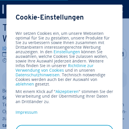
Digital Guide
Cookie-Einstellungen
Zum Haupt­in­halt springen
Tastatur umstellen in
Wir setzen Cookies ein, um unsere Webseiten
Windows 11: So funk­tio­niert’s
optimal für Sie zu gestalten, unsere Produkte für
Sie zu verbessern sowie Ihnen zusammen mit
Drittanbietern interessengerechte Werbung
IONOS Redaktion
anzuzeigen. In den
Einstellungen
können Sie
Auf Facebo
Auf Tw
A
23.01.2023
auswählen, welche Cookies Sie zulassen wollen,
3 mins
sowie Ihre Auswahl jederzeit ändern. Weitere
Infos finden Sie in unserer
Richtlinie zur
Verwendung von Cookies
und in unseren
Datenschutzhinweisen
. Technisch notwendige
Cookies werden auch bei der Auswahl von
In­halts­ver­zeich­nis
ablehnen
gesetzt.
Benötigen Sie ein anderes Tas­ta­tur­lay­out, um
spezielle
Mit einem Klick auf "
Akzeptieren
" stimmen Sie der
Verarbeitung und der Übermittlung Ihrer Daten
Son­der­zei­chen
nutzen zu können – bei­spiels­wei­se für
an Drittländer zu.
Texte in einer fremden Sprache? Abseits der mühsamen
Option, diese per „Son­der­zei­chen einfügen“-Funktion ein­
Impressum
zu­bin­den, steht Ihnen hierfür mit dem
Wechsel des Tas­
ta­tur­lay­outs
eine deutlich prak­ti­sche­re Lösung zur