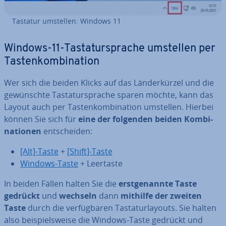
Tastatur umstellen: Windows 11
Windows-11-Tas­ta­tur­spra­che umstellen per
Tas­ten­kom­bi­na­ti­on
Wer sich die beiden Klicks auf das Län­der­kür­zel und die
ge­wünsch­te Tas­ta­tur­spra­che sparen möchte, kann das
Layout auch per Tas­ten­kom­bi­na­ti­on umstellen. Hierbei
können Sie sich für
eine der folgenden beiden Kom­bi­
na­tio­nen
ent­schei­den:
[Alt]-Taste
+
[Shift]-Taste
Windows-Taste
+ Leertaste
In beiden Fällen halten Sie die
erst­ge­nann­te Taste
gedrückt
und
wechseln
dann
mithilfe der zweiten
Taste
durch die ver­füg­ba­ren Tas­ta­tur­lay­outs. Sie halten
also bei­spiels­wei­se die Windows-Taste gedrückt und