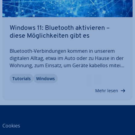
Windows 11: Bluetooth ak­ti­vie­ren –
diese Mög­lich­kei­ten gibt es
Bluetooth-Ver­bin­dun­gen kommen in unserem
digitalen Alltag, etwa im Auto oder zu Hause in der
Wohnung, zum Einsatz, um Geräte kabellos mit­ein­
an­der in­ter­agie­ren zu lassen. Auch viele PCs haben
Tutorials
Windows
eine Bluetooth-Option. Um diese zu nutzen, muss
Sie jedoch ein­ge­schal­tet sein. Hier…
Mehr lesen
Cookies