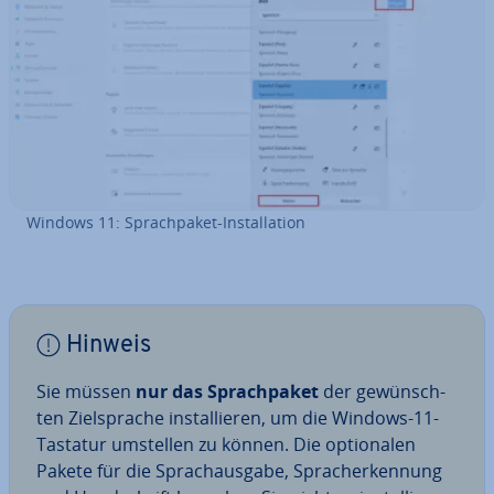
Windows 11: Sprach­pa­ket-In­stal­la­ti­on
Hinweis
Sie müssen
nur das Sprach­pa­ket
der ge­wünsch­
ten Ziel­spra­che in­stal­lie­ren, um die Windows-11-
Tastatur umstellen zu können. Die op­tio­na­len
Pakete für die Sprach­aus­ga­be, Sprach­er­ken­nung