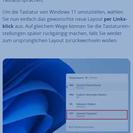
Um die Tastatur von Windows 11 um­zu­stel­len, wählen
Sie nun einfach das ge­wünsch­te neue Layout
per Links­
klick
aus. Auf gleichem Wege können Sie die Tas­ta­tur­ein­
stel­lun­gen später rück­gän­gig machen, falls Sie wieder
zum ur­sprüng­li­chen Layout zu­rück­wech­seln wollen.