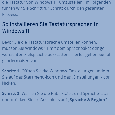
die Tastatur von Windows 11 um­zu­stel­len. Im Folgenden
führen wir Sie Schritt für Schritt durch den gesamten
Prozess.
So in­stal­lie­ren Sie Tas­ta­tur­spra­chen in
Windows 11
Bevor Sie die Tas­ta­tur­spra­che umstellen können,
müssen Sie Windows 11 mit dem Sprach­pa­ket der ge­
wünsch­ten Ziel­spra­che aus­stat­ten. Hierfür gehen Sie fol­
gen­der­ma­ßen vor:
Schritt 1:
Öffnen Sie die Windows-Ein­stel­lun­gen, indem
Sie auf das Startmenü-Icon und das „Ein­stel­lun­gen“-Icon
klicken.
Schritt 2:
Wählen Sie die Rubrik „Zeit und Sprache“ aus
und drücken Sie im Anschluss auf „
Sprache & Region
“.