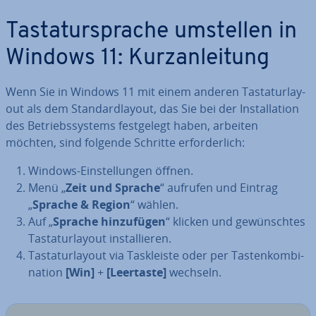
Tas­ta­tur­spra­che umstellen in
Windows 11: Kurz­an­lei­tung
Wenn Sie in Windows 11 mit einem anderen Tas­ta­tur­lay­
out als dem Stan­dard­lay­out, das Sie bei der In­stal­la­ti­on
des Be­triebs­sys­tems fest­ge­legt haben, arbeiten
möchten, sind folgende Schritte er­for­der­lich:
Windows-Ein­stel­lun­gen öffnen.
Menü „
Zeit und Sprache
“ aufrufen und Eintrag
„
Sprache & Region
“ wählen.
Auf „
Sprache hin­zu­fü­gen
“ klicken und ge­wünsch­tes
Tas­ta­tur­lay­out in­stal­lie­ren.
Tas­ta­tur­lay­out via Task­leis­te oder per Tas­ten­kom­bi­
na­ti­on
[Win]
+
[Leertaste]
wechseln.