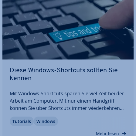
Diese Windows-Shortcuts sollten Sie
kennen
Mit Windows-Shortcuts sparen Sie viel Zeit bei der
Arbeit am Computer. Mit nur einem Handgriff
können Sie über Shortcuts immer wie­der­keh­ren­de
Aufgaben erledigen. In diesem Artikel finden Sie
Tutorials
Windows
einen prak­ti­schen Überblick über die wich­tigs­ten
Windows-Tas­ten­kom­bi­na­tio­nen, die Ihnen…
Mehr lesen