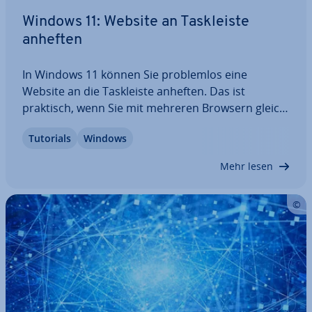
Windows 11: Website an Task­leis­te
anheften
In Windows 11 können Sie pro­blem­los eine
Website an die Task­leis­te anheften. Das ist
praktisch, wenn Sie mit mehreren Browsern gleich­
zei­tig arbeiten oder Ihre meist­be­such­ten Seiten
Tutorials
Windows
mit einem Klick erreichen wollen. Während mit
Edge das Anheften von Websites als Icon in der…
Mehr lesen