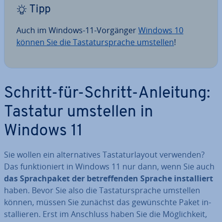
Tipp
Auch im Windows-11-Vorgänger
Windows 10
können Sie die Tas­ta­tur­spra­che umstellen
!
Schritt-für-Schritt-Anleitung:
Tastatur umstellen in
Windows 11
Sie wollen ein al­ter­na­ti­ves Tas­ta­tur­lay­out verwenden?
Das funk­tio­niert in Windows 11 nur dann, wenn Sie auch
das Sprach­pa­ket der be­tref­fen­den Sprache in­stal­liert
haben. Bevor Sie also die Tas­ta­tur­spra­che umstellen
können, müssen Sie zunächst das ge­wünsch­te Paket in­
stal­lie­ren. Erst im Anschluss haben Sie die Mög­lich­keit,