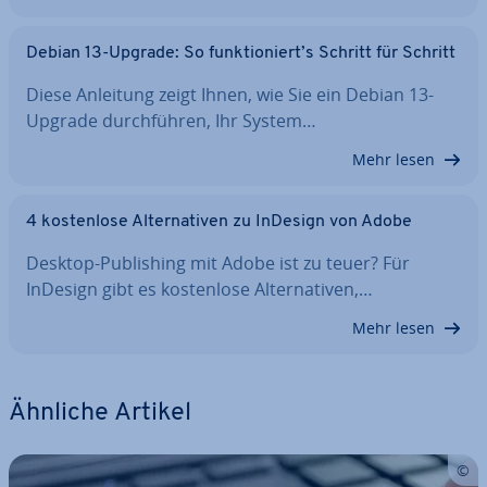
Debian 13-Upgrade: So funk­tio­niert’s Schritt für Schritt
Diese Anleitung zeigt Ihnen, wie Sie ein Debian 13-
Upgrade durch­füh­ren, Ihr System…
Mehr lesen
4 kos­ten­lo­se Al­ter­na­ti­ven zu InDesign von Adobe
Desktop-Pu­bli­shing mit Adobe ist zu teuer? Für
InDesign gibt es kos­ten­lo­se Al­ter­na­ti­ven,…
Mehr lesen
Ähnliche Artikel