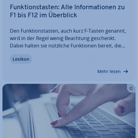
Funk­ti­ons­tas­ten: Alle In­for­ma­tio­nen zu
F1 bis F12 im Überblick
Den Funk­ti­ons­tas­ten, auch kurz F-Tasten genannt,
wird in der Regel wenig Beachtung geschenkt.
Dabei halten sie nützliche Funk­tio­nen bereit, die
Ihnen eine Menge Zeit ersparen können. Kom­bi­
Lexikon
niert mit anderen Zu­satz­tas­ten verbergen sich
hinter einer Funk­ti­ons­tas­te nämlich gleich…
Mehr lesen