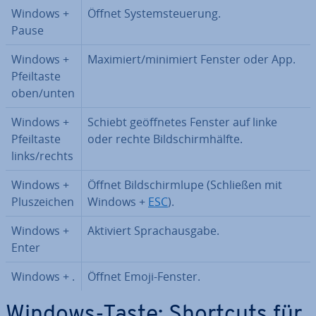
Windows +
Öffnet Sys­tem­steue­rung.
Pause
Windows +
Maximiert/minimiert Fenster oder App.
Pfeil­tas­te
oben/unten
Windows +
Schiebt ge­öff­ne­tes Fenster auf linke
Pfeil­tas­te
oder rechte Bild­schirm­hälf­te.
links/rechts
Windows +
Öffnet Bild­schirm­lu­pe (Schließen mit
Plus­zei­chen
Windows +
ESC
)­.
Windows +
Aktiviert Sprach­aus­ga­be.
Enter
Windows + .
Öffnet Emoji-Fenster.
Windows-Taste: Shortcuts für