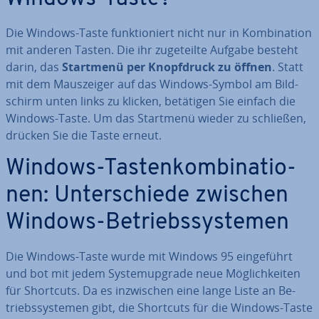
Die Windows-Taste funk­tio­niert nicht nur in Kom­bi­na­ti­on
mit anderen Tasten. Die ihr zu­ge­teil­te Aufgabe besteht
darin, das
Startmenü per Knopf­druck zu öffnen
. Statt
mit dem Maus­zei­ger auf das Windows-Symbol am Bild­
schirm unten links zu klicken, betätigen Sie einfach die
Windows-Taste. Um das Startmenü wieder zu schließen,
drücken Sie die Taste erneut.
Windows-Tas­ten­kom­bi­na­tio­
nen: Un­ter­schie­de zwischen
Windows-Be­triebs­sys­te­men
Die Windows-Taste wurde mit Windows 95 ein­ge­führt
und bot mit jedem Sys­temup­grade neue Mög­lich­kei­ten
für Shortcuts. Da es in­zwi­schen eine lange Liste an Be­
triebs­sys­te­men gibt, die Shortcuts für die Windows-Taste