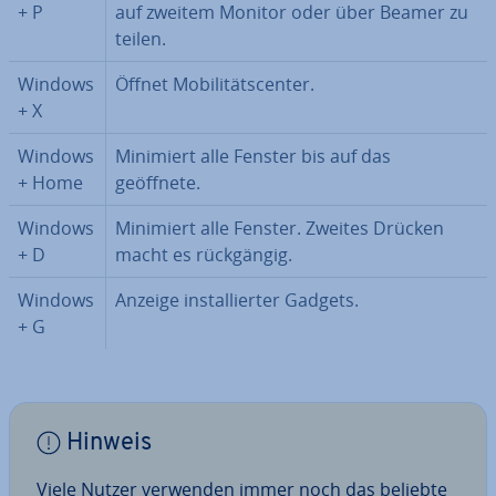
+ P
auf zweitem Monitor oder über Beamer zu
teilen.
Windows
Öffnet Mo­bi­li­täts­cen­ter.
+ X
Windows
Minimiert alle Fenster bis auf das
+ Home
geöffnete.
Windows
Minimiert alle Fenster. Zweites Drücken
+ D
macht es rück­gän­gig.
Windows
Anzeige in­stal­lier­ter Gadgets.
+ G
Hinweis
Viele Nutzer verwenden immer noch das beliebte