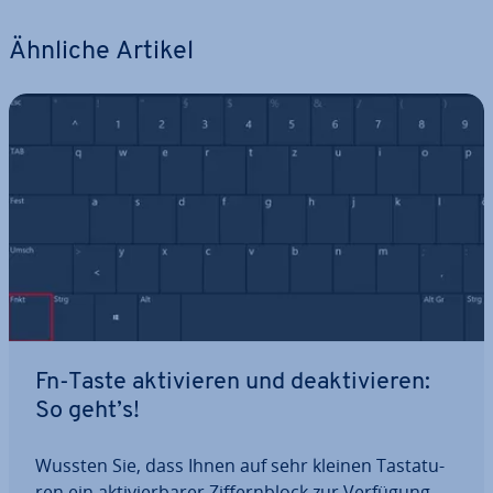
Ähnliche Artikel
Fn-Taste ak­ti­vie­ren und de­ak­ti­vie­ren:
So geht’s!
Wussten Sie, dass Ihnen auf sehr kleinen Tas­ta­tu­
ren ein ak­ti­vier­ba­rer Zif­fern­block zur Verfügung