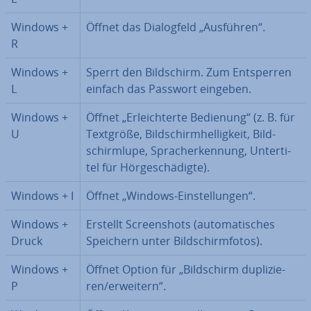
Windows +
Öffnet das Dia­log­feld „Ausführen“
.
R
Windows +
Sperrt den Bild­schirm. Zum Ent­sper­ren
L
einfach das Passwort eingeben.
Windows +
Öffnet „Er­leich­ter­te Bedienung“ (z. B. für
U
Textgröße, Bild­schirm­hel­lig­keit, Bild­
schirm­lu­pe, Sprach­er­ken­nung, Un­ter­ti­
tel für Hör­ge­schä­dig­te).
Windows + I
Öffnet „Windows-Ein­stel­lun­gen“.
Windows +
Erstellt Screen­shots (au­to­ma­ti­sches
Druck
Speichern unter Bild­schirm­fo­tos).
Windows +
Öffnet Option für „Bild­schirm du­pli­zie­
P
ren/erweitern“.