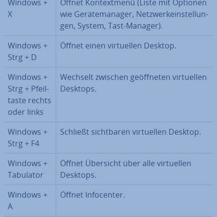
Windows +
Öffnet Kon­text­me­nü (Liste mit Optionen
X
wie Ge­rä­te­ma­na­ger, Netz­werk­ein­stel­lun­
gen, System, Tast-Manager).
Windows +
Öffnet einen vir­tu­el­len Desktop.
Strg + D
Windows +
Wechselt zwischen ge­öff­ne­ten vir­tu­el­len
Strg + Pfeil­
Desktops.
tas­te rechts
oder links
Windows +
Schließt sicht­ba­ren vir­tu­el­len Desktop.
Strg + F4
Windows +
Öffnet Übersicht über alle vir­tu­el­len
Tabulator
Desktops.
Windows +
Öffnet In­fo­cen­ter.
A