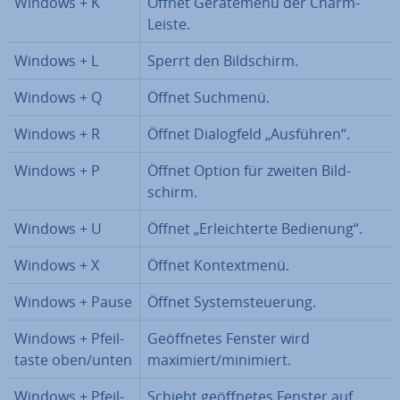
Windows + K
Öffnet Ge­rä­te­me­nü der Charm-
Leiste.
Windows + L
Sperrt den Bild­schirm.
Windows + Q
Öffnet Suchmenü.
Windows + R
Öffnet Dia­log­feld „Ausführen“
.
Windows + P
Öffnet Option für zweiten Bild­
schirm.
Windows + U
Öffnet „Er­leich­ter­te Bedienung“.
Windows + X
Öffnet Kon­text­me­nü.
Windows + Pause
Öffnet Sys­tem­steue­rung.
Windows + Pfeil­
Ge­öff­ne­tes Fenster wird
tas­te oben/unten
maximiert/minimiert.
Windows + Pfeil­
Schiebt ge­öff­ne­tes Fenster auf