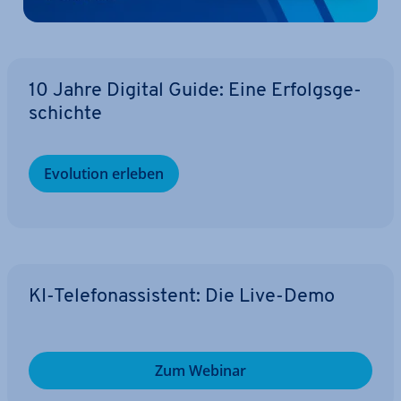
10 Jahre Digital Guide: Eine Er­folgs­ge­
schich­te
Evolution erleben
KI-Te­le­fon­as­sis­tent: Die Live-Demo
Zum Webinar