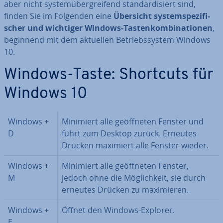
aber nicht sys­tem­über­grei­fend stan­dar­di­siert sind,
finden Sie im Folgenden eine
Übersicht sys­tem­spe­zi­fi­
scher und wichtiger Windows-Tas­ten­kom­bi­na­tio­nen
,
beginnend mit dem aktuellen Be­triebs­sys­tem Windows
10.
Windows-Taste: Shortcuts für
Windows 10
Windows +
Minimiert alle ge­öff­ne­ten Fenster und
D
führt zum Desktop zurück. Erneutes
Drücken maximiert alle Fenster wieder.
Windows +
Minimiert alle ge­öff­ne­ten Fenster,
M
jedoch ohne die Mög­lich­keit, sie durch
erneutes Drücken zu ma­xi­mie­ren.
Windows +
Öffnet den Windows-Explorer.
E