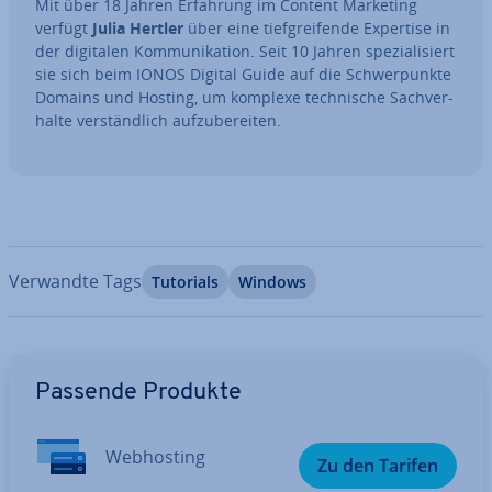
Mit über 18 Jahren Erfahrung im Content Marketing
verfügt
Julia Hertler
über eine tief­grei­fen­de Expertise in
der digitalen Kom­mu­ni­ka­ti­on. Seit 10 Jahren spe­zia­li­siert
sie sich beim IONOS Digital Guide auf die Schwer­punk­te
Domains und Hosting, um komplexe tech­ni­sche Sach­ver­
hal­te ver­ständ­lich auf­zu­be­rei­ten.
Verwandte Tags
Tutorials
Windows
Zum Hauptmenü
Passende Produkte
Web­hos­ting
Zu den Tarifen