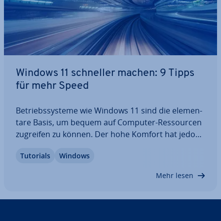
Windows 11 schneller machen: 9 Tipps
für mehr Speed
Be­triebs­sys­te­me wie Windows 11 sind die ele­men­
ta­re Basis, um bequem auf Computer-Res­sour­cen
zugreifen zu können. Der hohe Komfort hat jedoch
seinen Preis, wenn es um die all­ge­mei­ne Per­for­
Tutorials
Windows
mance geht. Ins­be­son­de­re bei der lang­fris­ti­gen
Nutzung eines Geräts scheint sich diese stetig…
Mehr lesen