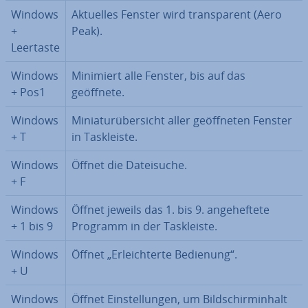
Windows
Aktuelles Fenster wird trans­pa­rent (Aero
+
Peak).
Leertaste
Windows
Minimiert alle Fenster, bis auf das
+ Pos1
geöffnete.
Windows
Mi­nia­tur­über­sicht aller ge­öff­ne­ten Fenster
+ T
in Task­leis­te.
Windows
Öffnet die Da­tei­suche.
+ F
Windows
Öffnet jeweils das 1. bis 9. an­ge­hef­te­te
+ 1 bis 9
Programm in der Task­leis­te.
Windows
Öffnet „Er­leich­ter­te Bedienung“.
+ U
Windows
Öffnet Ein­stel­lun­gen, um Bild­schirm­in­halt