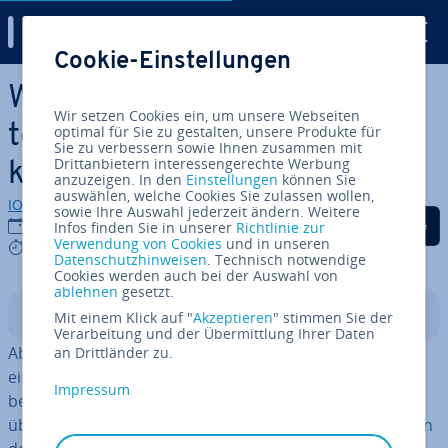
Digital Guide
Cookie-Einstellungen
Zum Haupt­in­halt springen
Windows-Taste: Die wich­tigs­
Wir setzen Cookies ein, um unsere Webseiten
ten Funk­tio­nen und Tas­ten­
optimal für Sie zu gestalten, unsere Produkte für
Sie zu verbessern sowie Ihnen zusammen mit
Drittanbietern interessengerechte Werbung
kom­bi­na­tio­nen im Überblick
anzuzeigen. In den
Einstellungen
können Sie
auswählen, welche Cookies Sie zulassen wollen,
IONOS Redaktion
sowie Ihre Auswahl jederzeit ändern. Weitere
Auf Facebook teilen
Auf Twitter teilen
Auf LinkedIn tei
01.12.2021
Infos finden Sie in unserer
Richtlinie zur
Verwendung von Cookies
und in unseren
5 mins
Datenschutzhinweisen
. Technisch notwendige
Cookies werden auch bei der Auswahl von
ablehnen
gesetzt.
In­halts­ver­zeich­nis
Mit einem Klick auf "
Akzeptieren
" stimmen Sie der
Verarbeitung und der Übermittlung Ihrer Daten
Abgesehen von Apple-Geräten ist fast jede Tastatur mit
an Drittländer zu.
einer Windows-Taste aus­ge­stat­tet. Nicht allen ist
Impressum
bekannt, wie viele Funk­tio­nen diese kleine Taste
übernimmt. Wer sich mit den möglichen Kom­bi­na­tio­nen