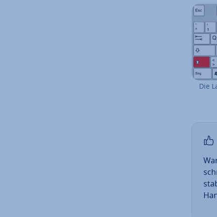
Die L
War
sch
sta
Han