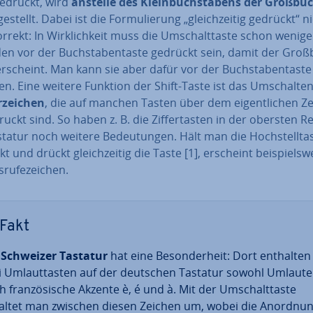
 gedrückt, wird
anstelle des Klein­buch­sta­bens der Groß­buc
ge­stellt. Dabei ist die For­mu­lie­rung „gleich­zei­tig gedrückt“ n
rrekt: In Wirk­lich­keit muss die Um­schalt­tas­te schon wenige M
den vor der Buch­sta­ben­tas­te gedrückt sein, damit der Groß
erscheint. Man kann sie aber dafür vor der Buch­sta­ben­tas­t
en. Eine weitere Funktion der Shift-Taste ist das Um­schal­ten
­zei­chen
, die
auf manchen Tasten über dem ei­gent­li­chen Z
druckt sind. So haben z. B. die Zif­fer­tas­ten in der obersten R
tatur noch weitere Be­deu­tun­gen. Hält man die Hoch­stell­tas
t und drückt gleich­zei­tig die Taste [1], erscheint bei­spiels­we
ru­fe­zei­chen.
Fakt
e
Schweizer Tastatur
hat eine Be­son­der­heit: Dort enthalten
i Um­laut­tas­ten auf der deutschen Tastatur sowohl Umlaute
 fran­zö­si­sche Akzente è, é und à. Mit der Um­schalt­tas­te
altet man zwischen diesen Zeichen um, wobei die Anordnun