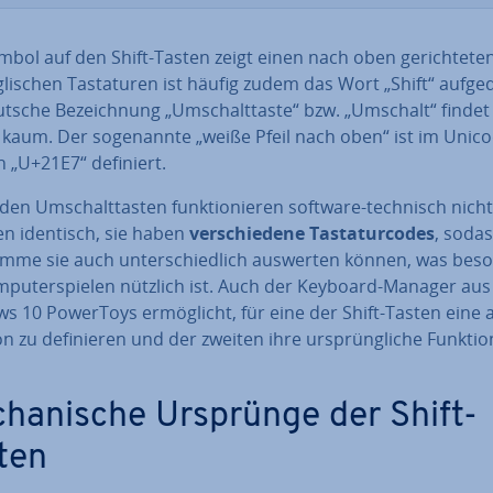
bol auf den Shift-Tasten zeigt einen nach oben ge­rich­te­ten 
­li­schen Tas­ta­tu­ren ist häufig zudem das Wort „Shift“ auf­ge­
tsche Be­zeich­nung „Um­schalt­tas­te“ bzw. „Umschalt“ finde
kaum. Der so­ge­nann­te „weiße Pfeil nach oben“ ist im Unico
 „U+21E7“ definiert.
den Um­schalt­tas­ten funk­tio­nie­ren software-technisch nicht 
n identisch, sie haben
ver­schie­de­ne Tas­ta­tur­codes
, soda
mme sie auch un­ter­schied­lich auswerten können, was bes
­pu­ter­spie­len nützlich ist. Auch der Keyboard-Manager au
s 10 PowerToys er­mög­licht, für eine der Shift-Tasten eine
n zu de­fi­nie­ren und der zweiten ihre ur­sprüng­li­che Funktio
cha­ni­sche Ursprünge der Shift-
ten