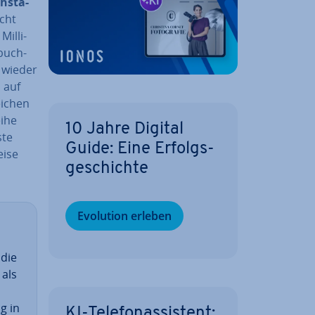
h­sta­
icht
il­li­
­buch­
e wieder
 auf
eichen
eihe
10 Jahre Digital
­te
Guide: Eine Er­folgs­
i­se
ge­schich­te
Evolution erleben
 die
 als
g in
KI-Te­le­fon­as­sis­tent: