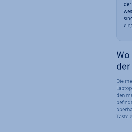
der
wes
sin
ein
Wo 
der
Die mei
Laptop
den me
befinde
oberhal
Taste e