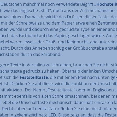
 Deutschen manchmal noch ver­wen­de­te Begriff
„Hoch­stell­
 wie das englische „Shift“, noch aus der Zeit me­cha­ni­scher
b­ma­schi­nen. Damals bewirkte das Drücken dieser Taste, da
it der Schreib­wal­ze und dem Papier etwa einen Zen­ti­me­t
ben wurde und dadurch eine gedrückte Type an einer and
 durch das Farbband auf das Papier ge­schla­gen wurde. Auf 
he­bel waren jeweils der Groß- und Klein­buch­sta­be un­ter­ein­
racht. Durch das Anheben schlug der Groß­buch­sta­be anstel
buch­sta­ben durch das Farbband.
gere Texte in Versalien zu schreiben, brauchen Sie nicht st
schalt­tas­te gedrückt zu halten. Oberhalb der linken Um­schal
t sich die
Fest­stell­tas­te
, die mit einem Pfeil nach unten ge­
et ist. Drücken Sie auf diese, wird die Funktion der Um­schalt­
ft aktiviert. Der Name „Fest­stell­tas­te“ oder im Eng­li­schen 
stammt ebenfalls von alten Schreib­ma­schi­nen, bei denen m
ebel die Um­schalt­tas­te me­cha­nisch dauerhaft einrasten l
. Rechts oben auf der Tastatur finden Sie eine meist mit de
a­ben A ge­kenn­zeich­ne­te LED. Diese zeigt an, dass die Fest­stel