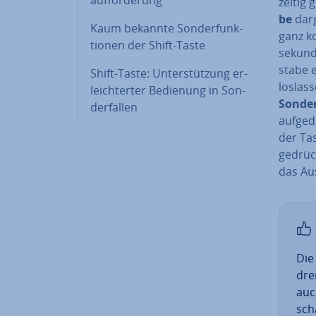
auf­for­de­rung
zei­tig
be
dar­
Kaum bekannte Son­der­funk­
ganz ko
tio­nen der Shift-Taste
se­kun­
sta­be 
Shift-Taste: Un­ter­stüt­zung er­
loslass
leich­ter­ter Bedienung in Son­
Son­der
der­fäl­len
auf­ge­
der Tas
gedrück
das Aus­
Di
dre
auch
sch