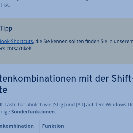
t ist.
Tipp
look-Shortcuts
, die Sie kennen sollten finden Sie in unsere
­sichts­ar­ti­kel!
ten­kom­bi­na­tio­nen mit der Shift
te
ift-Taste hat ähnlich wie [Strg] und [Alt] auf dem Windows-D
inige
Son­der­funk­tio­nen
.
n­kom­bi­na­ti­on
Funktion