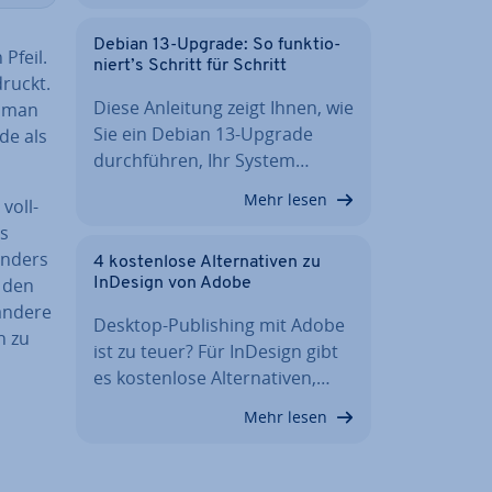
Debian 13-Upgrade: So funk­tio­
Pfeil.
niert’s Schritt für Schritt
druckt.
Diese Anleitung zeigt Ihnen, wie
t man
Sie ein Debian 13-Upgrade
de als
durch­füh­ren, Ihr System…
Mehr lesen
voll­
ss
onders
4 kos­ten­lo­se Al­ter­na­ti­ven zu
s den
InDesign von Adobe
 andere
Desktop-Pu­bli­shing mit Adobe
n zu
ist zu teuer? Für InDesign gibt
es kos­ten­lo­se Al­ter­na­ti­ven,…
Mehr lesen