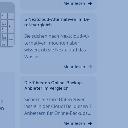
Mehr lesen
5 Nextcloud-Al­ter­na­ti­ven im Di­
rekt­ver­gleich
Sie suchen nach Nextcloud-Al­
ter­na­ti­ven, möchten aber
wissen, ob sie Nextcloud das
r
Wasser…
Mehr lesen
Die 7 besten Online-Backup-
Anbieter im Vergleich
Sichern Sie Ihre Daten zu­ver­
ch­
läs­sig in der Cloud! Bei diesen 7
en
Anbietern für Online-Backups…
Mehr lesen