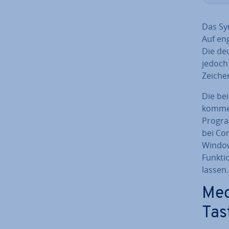
Das Sym
Auf eng
Die deu
jedoch 
Zeichen
Die bei
kom­me
Progra
bei Com
Window
Funktio
lassen.
Me­
Tas