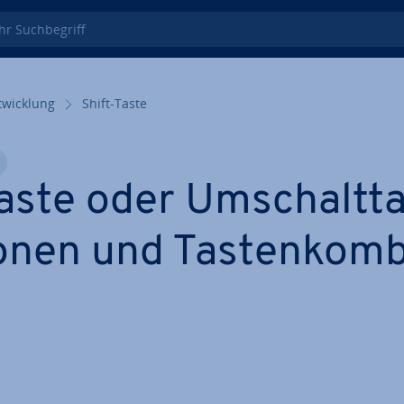
 Such­be­griff
wick­lung
Shift-Taste
aste oder Um­schalt­ta
o­nen und Tas­ten­kom­bi