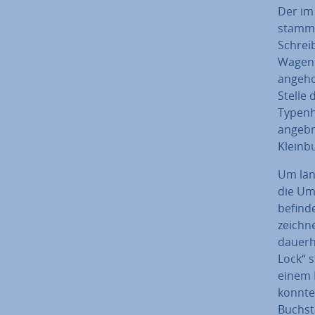
Der im
stammt,
Schrei
Wagen m
angeho
Stelle
Ty­pen­
an­ge­b
Klein­
Um län
die Um­
befinde
zeich­n
dauerha
Lock“ 
einem H
konnte
Buch­st