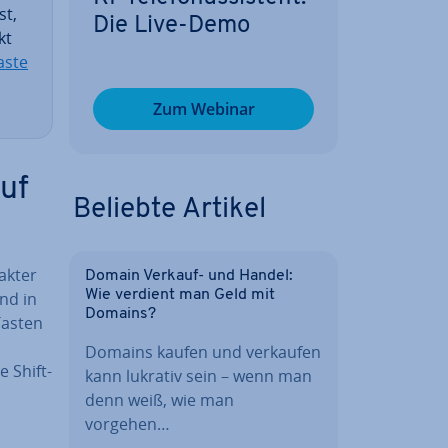
st,
Die Live-Demo
kt
as­te
Zum Webinar
auf
Beliebte Artikel
pakter
Domain Verkauf- und Handel:
Wie verdient man Geld mit
und in
Domains?
Tasten
Domains kaufen und verkaufen
e Shift-
kann lukrativ sein – wenn man
denn weiß, wie man
vorgehen…