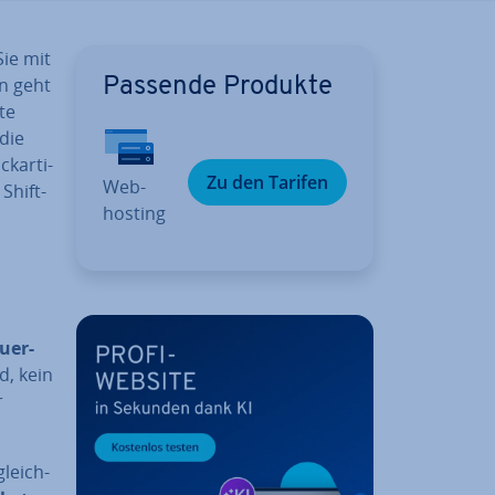
Sie mit
n geht
Passende Produkte
te
 die
­ar­ti­
Zu den Tarifen
Web­
 Shift-
hos­ting
u­er­
d, kein
r
gleich­