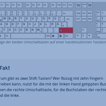
age der beiden Um­schalt­tas­ten auf einer han­dels­üb­li­chen Tastatu
Fakt
um gibt es zwei Shift-Tasten? Wer flüssig mit zehn Fingern
reiben kann, nutzt für die mit der linken Hand getippten Bu
­ben die rechte Um­schalt­tas­te, für die Buch­sta­ben der recht
d die linke.