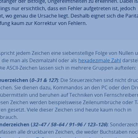
fänger der Bitfolge, Un­ge­reimt­hei­ten zu erkennen. Dabei ist
dings nur er­sicht­lich, dass ein Fehler auf­ge­tre­ten ist, jedoch
ht, wo genau die Ursache liegt. Deshalb eignet sich die Pa­ri­t
­fung kaum zur Korrektur von Fehlern.
spricht jedem Zeichen eine sie­ben­stel­li­ge Folge von Nullen 
 die man als De­zi­mal­zahl oder als
he­xa­de­zi­ma­le Zahl
dar­stel
Die ASCII-Zeichen lassen sich in mehrere Gruppen aufteilen:
u­er­zei­chen (
0–31 & 127
)
: Die Steu­er­zei­chen sind nicht dr
ichen. Sie dienen dazu, Kommandos an den PC oder den Dr
 über­mit­teln und beruhen auf Techniken von Fern­schrei­ber
esen Zeichen werden bei­spiels­wei­se Zei­len­um­brü­che oder Ta
­ren gesetzt. Viele dieser Zeichen sind heute kaum noch in
brauch.
­der­zei­chen (
32–47 / 58–64 / 91–96 / 123–126
)
: Son­der­zei­
fassen alle druck­ba­ren Zeichen, die weder Buch­sta­ben no