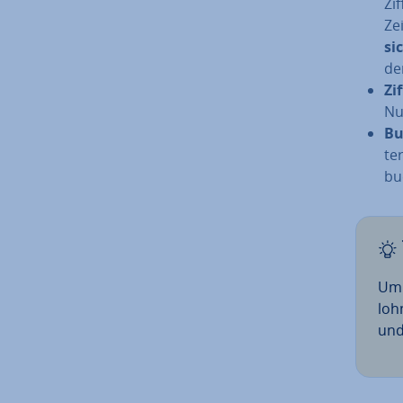
Zif
Ze
si
de
Zi
Nu
Bu
te
bu
Um 
loh
und