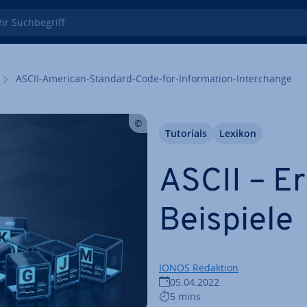
 Such­be­griff
ASCII-American-Standard-Code-for-In­for­ma­ti­on-In­ter­ch­an­ge
Tutorials
Lexikon
ASCII – E
Beispiele
IONOS Redaktion
05.04.2022
5 mins