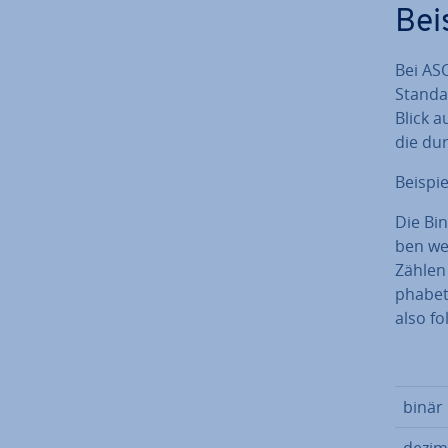
Bei
Bei ASC
Standa
Blick a
die dur
Beispie
Die Bin
ben wer
Zählen 
pha­be­t
also fo
binär
dezim