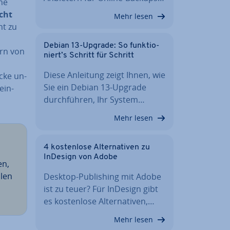
che
cht
Mehr lesen
ht zu
Debian 13-Upgrade: So funk­tio­
ern von
niert’s Schritt für Schritt
Diese Anleitung zeigt Ihnen, wie
öcke un­
Sie ein Debian 13-Upgrade
ein­
durch­füh­ren, Ihr System…
Mehr lesen
4 kos­ten­lo­se Al­ter­na­ti­ven zu
InDesign von Adobe
en,
alen
Desktop-Pu­bli­shing mit Adobe
ist zu teuer? Für InDesign gibt
es kos­ten­lo­se Al­ter­na­ti­ven,…
Mehr lesen