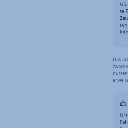
US-a
te Z
Zei
ren
In­t
Das ach
zwe­cke
nutzen 
erweit
Ur­
Fehl