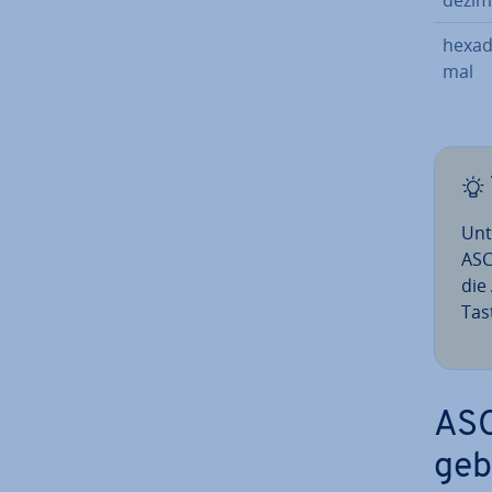
he­xa­d
mal
Unt
ASC
die
Tas
ASC
ge­b