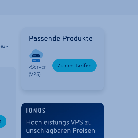
.
Passende Produkte
­zi­
Zu den Tarifen
vServer
(VPS)
­
t