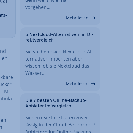
 al­
vorgehen…
äts­
Mehr lesen
5 Nextcloud-Al­ter­na­ti­ven im Di­
rekt­ver­gleich
und
Sie suchen nach Nextcloud-Al­
­len
ter­na­ti­ven, möchten aber
wissen, ob sie Nextcloud das
Wasser…
uckbare
Mehr lesen
ucker
n. Mit
­bu­la­
Die 7 besten Online-Backup-
Anbieter im Vergleich
Sichern Sie Ihre Daten zu­ver­
chen
läs­sig in der Cloud! Bei diesen 7
ch
Anbietern für Online-Backups…