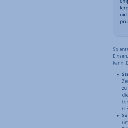
Emp
ler­
nic
prü
So ent­
Einsen,
kann. 
Ste
Ze
zu
di
to
Ge
Son
um