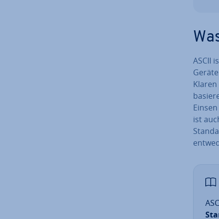
Was
ASCII i
Geräte
Klaren 
basier
Einsen
ist auc
Standa
entwede
ASC
Sta