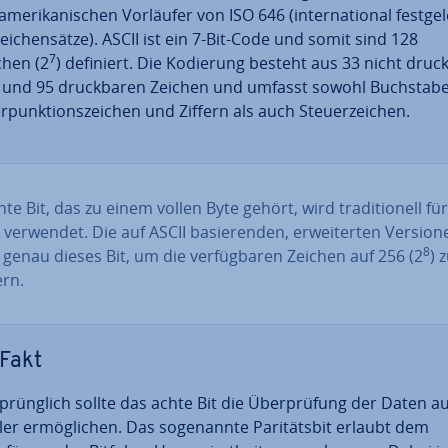
me­ri­ka­ni­schen Vorläufer von ISO 646 (in­ter­na­tio­nal fest­ge­
ei­chen­sät­ze). ASCII ist ein 7-Bit-Code und somit sind 128
7
chen (2
) definiert. Die Kodierung besteht aus 33 nicht druck
 und 95 druck­ba­ren Zeichen und umfasst sowohl Buch­sta­b
er­punk­ti­ons­zei­chen und Ziffern als auch Steu­er­zei­chen.
te Bit, das zu einem vollen Byte gehört, wird tra­di­tio­nell für
 verwendet. Die auf ASCII ba­sie­ren­den, er­wei­ter­ten Version
8
genau dieses Bit, um die ver­füg­ba­ren Zeichen auf 256 (2
) 
ern.
Fakt
sprüng­lich sollte das achte Bit die Über­prü­fung der Daten au
er er­mög­li­chen. Das so­ge­nann­te Pa­ri­täts­bit erlaubt dem