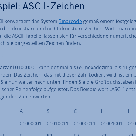
spiel: ASCII-Zeichen
II kon­ver­tiert das System
Binärcode
gemäß einem fest­ge­leg
rd in druckbare und nicht druckbare Zeichen. Wirft man ei
uf die ASCII-Tabelle, lassen sich für ver­schie­de­ne nu­me­ri­sc
ch sie dar­ge­stell­ten Zeichen finden.
l:
ärzahl 01000001 kann dezimal als 65, he­xa­de­zi­mal als 41 ge­
den. Das Zeichen, das mit dieser Zahl kodiert wird, ist ein „
Sie nun weiter nach unten, finden Sie die Groß­buch­sta­ben i
i­scher Rei­hen­fol­ge auf­ge­lis­tet. Das Bei­spiel­wort „ASCII“ ent
lgenden Zah­len­wer­ten:
A
S
C
I
I
01000001
01010011
01000011
01001001
010
al
65
83
67
73
73