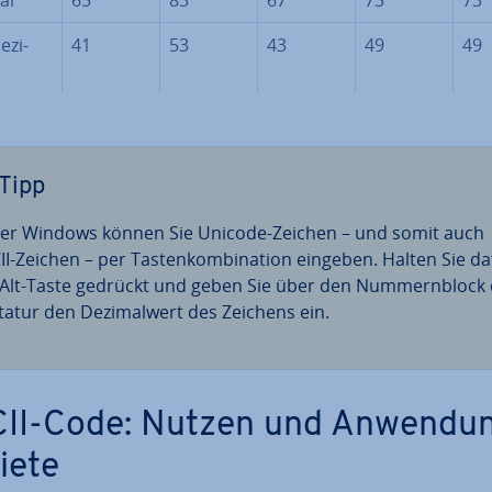
e­zi­
41
53
43
49
49
Tipp
er Windows können Sie Unicode-Zeichen – und somit auch
II-Zeichen – per Tas­ten­kom­bi­na­ti­on eingeben. Halten Sie da
 Alt-Taste gedrückt und geben Sie über den Num­mern­block
tatur den De­zi­mal­wert des Zeichens ein.
II-Code: Nutzen und An­wen­du
ie­te