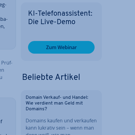
leg­
KI-Te­le­fon­as­sis­tent:
­ba­
Die Live-Demo
en,
Zum Webinar
 Prüf­
en
Beliebte Artikel
zu
Domain Verkauf- und Handel:
Wie verdient man Geld mit
Domains?
Domains kaufen und verkaufen
f
kann lukrativ sein – wenn man
denn weiß, wie man