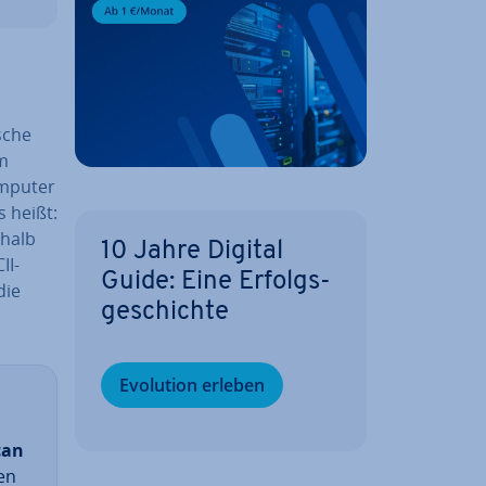
­sche
im
omputer
s heißt:
shalb
10 Jahre Digital
II-
Guide: Eine Er­folgs­
die
ge­schich­te
Evolution erleben
can
en