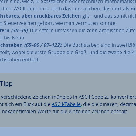
fern sind, wie z. B. Satz­zei­chen oder technisch-ma­the­ma­ti­s
ichen. ASCII zählt dazu auch das Leer­zei­chen, das dort als
ni
cht­ba­res, aber druck­ba­res Zeichen
gilt – und das somit nic
n Steu­er­zei­chen gehört, wie man vermuten könnte.
ffern
(30–39)
: Die Ziffern umfassen die zehn ara­bi­schen Ziff
ll bis Neun.
ch­sta­ben
(65–90 / 97–122)
: Die Buch­sta­ben sind in zwei Bl
r­teilt, wobei die erste Gruppe die Groß- und die zweite die Kl
ch­sta­ben enthält.
Tipp
ver­schie­de­ne Zeichen mühelos in ASCII-Code zu kon­ver­tie­r
nt sich ein Blick auf die
ASCII-Tabelle
, die die binären, dezim
 he­xa­de­zi­ma­len Werte für die einzelnen Zeichen enthält.