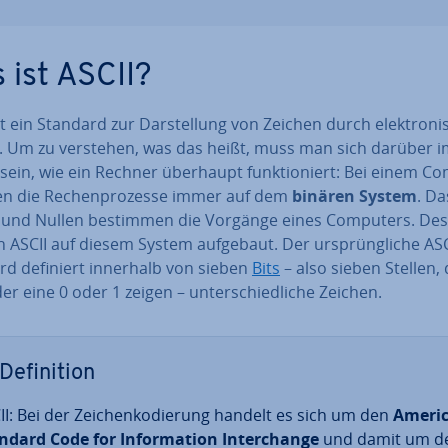
 ist ASCII?
st ein Standard zur Dar­stel­lung von Zeichen durch elek­tro­ni
. Um zu verstehen, was das heißt, muss man sich darüber 
sein, wie ein Rechner überhaupt funk­tio­niert: Bei einem C
en die Re­chen­pro­zes­se immer auf dem
binären System
. Da
 und Nullen bestimmen die Vorgänge eines Computers. De
h ASCII auf diesem System aufgebaut. Der ur­sprüng­li­che ASC
rd definiert innerhalb von sieben
Bits
– also sieben Stellen, 
r eine 0 oder 1 zeigen – un­ter­schied­li­che Zeichen.
De­fi­ni­ti­on
II: Bei der Zei­chen­ko­die­rung handelt es sich um den
Ameri
ndard Code for In­for­ma­ti­on In­ter­ch­an­ge
und damit um d