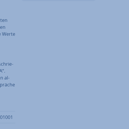
­ten
nen
he Werte
schrie­
A“.
n al­
­sprä­che
01001