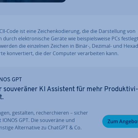
II-Code ist eine Zei­chen­ko­die­rung, die die Dar­stel­lung von
 durch elek­tro­ni­sche Geräte wie bei­spiels­wei­se PCs festlegt
werden die einzelnen Zeichen in Binär-, Dezimal- und He­xa­de
­te kon­ver­tiert, die der Computer ver­ar­bei­ten kann.
NOS GPT
r sou­ve­rä­ner KI Assistent für mehr Pro­duk­ti­vi
t.
gen, gestalten, re­cher­chie­ren – sicher
t IONOS GPT. Die souveräne und
Zum Angebo
stige Al­ter­na­ti­ve zu ChatGPT & Co.