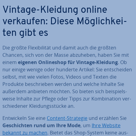
Vintage-Kleidung online
verkaufen: Diese Mög­lich­kei­
ten gibt es
Die größte Fle­xi­bi­li­tät und damit auch die größten
Chancen, sich von der Masse abzuheben, haben Sie mit
einem
eigenen On­line­shop für Vintage-Kleidung
. Ob
nur einige wenige oder hunderte Artikel: Sie ent­schei­den
selbst, mit wie vielen Fotos, Videos und Texten die
Produkte be­schrie­ben werden und welche Inhalte Sie
außerdem anbieten möchten. So bieten sich bei­spiels­
wei­se Inhalte zur Pflege oder Tipps zur Kom­bi­na­ti­on ver­
schie­de­ner Klei­dungs­stü­cke an.
Ent­wi­ckeln Sie eine
Content-Strategie
und erzählen Sie
Ge­schich­ten rund um Ihre Mode
, um
Ihre Website
bekannt zu machen
. Bietet das Shop-System keine aus­