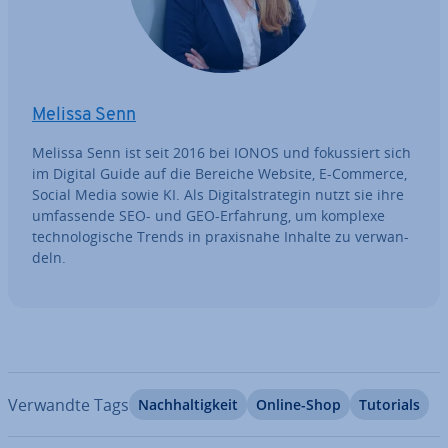
Melissa Senn
Melissa Senn ist seit 2016 bei IONOS und fo­kus­siert sich
im Digital Guide auf die Bereiche Website, E-Commerce,
Social Media sowie KI. Als Di­gi­tal­stra­te­gin nutzt sie ihre
um­fas­sen­de SEO- und GEO-Erfahrung, um komplexe
tech­no­lo­gi­sche Trends in pra­xis­na­he Inhalte zu ver­wan­
deln.
Verwandte Tags
Nach­hal­tig­keit
Online-Shop
Tutorials