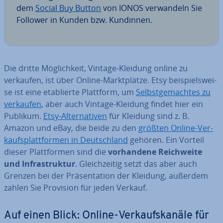
dem
Social Buy Button
von IONOS ver­wan­deln Sie
Follower in Kunden bzw. Kundinnen.
Die dritte Mög­lich­keit, Vintage-Kleidung online zu
verkaufen, ist über Online-Markt­plät­ze. Etsy bei­spiels­wei­
se ist eine eta­blier­te Plattform, um
Selbst­ge­mach­tes zu
verkaufen
, aber auch Vintage-Kleidung findet hier ein
Publikum.
Etsy-Al­ter­na­ti­ven
für Kleidung sind z. B.
Amazon und eBay, die beide zu den
größten Online-Ver­
kaufs­platt­for­men in Deutsch­land
gehören. Ein Vorteil
dieser Platt­for­men sind die
vor­han­de­ne Reich­wei­te
und In­fra­struk­tur
. Gleich­zei­tig setzt das aber auch
Grenzen bei der Prä­sen­ta­ti­on der Kleidung, außerdem
zahlen Sie Provision für jeden Verkauf.
Auf einen Blick: Online-Ver­kaufs­ka­nä­le für