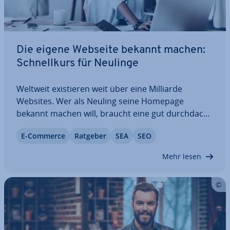
Die eigene Webseite bekannt machen:
Schnell­kurs für Neulinge
Weltweit exis­tie­ren weit über eine Milliarde
Websites. Wer als Neuling seine Homepage
bekannt machen will, braucht eine gut durch­dach­
te Strategie und viel Geduld. Marketing bietet viele
E-Commerce
Ratgeber
SEA
SEO
Ansätze, um der Website die erhoffte Reich­wei­te
zu ver­schaf­fen. Von SEM über Display bis…
Mehr lesen