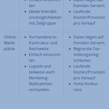
ten
fremden Servern
Ideale In­ter­ak­ti­
Laufende
ons­mög­lich­kei­ten
Kosten/Provision
mit Ziel­grup­pe
pro Verkauf
Online-
Vor­han­de­ne In­
Daten liegen auf
Markt­
fra­struk­tur und
fremden Servern
plät­ze
Reich­wei­te
Begrenzte Dar­
Einfach ein­zu­rich­
stel­lungs­mög­
ten
lich­kei­ten
Logistik und
Laufende
teilweise auch
Kosten/Provision
Marketing-
pro Verkauf
Maßnahmen
Hohe Kon­kur­
vorhanden
renz