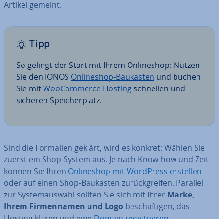
Artikel gemeint.
Tipp
So gelingt der Start mit Ihrem On­line­shop: Nutzen
Sie den IONOS
On­line­shop-Baukasten
und buchen
Sie mit
Woo­Com­mer­ce Hosting
schnellen und
sicheren Spei­cher­platz.
Sind die Formalien geklärt, wird es konkret: Wählen Sie
zuerst ein Shop-System aus. Je nach Know-how und Zeit
können Sie Ihren
On­line­shop mit WordPress erstellen
oder auf einen Shop-Baukasten zu­rück­grei­fen. Parallel
zur Sys­tem­aus­wahl sollten Sie sich mit Ihrer
Marke,
Ihrem Fir­men­na­men und Logo
be­schäf­ti­gen, das
Hosting klären und eine
Domain re­gis­trie­ren
.