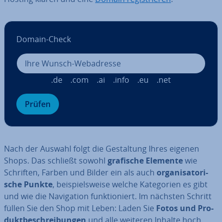
Domain-Check
.de
.com
.ai
.info
.eu
.net
Prüfen
Nach der Auswahl folgt die Ge­stal­tung Ihres eigenen
Shops. Das schließt sowohl
grafische Elemente
wie
Schriften, Farben und Bilder ein als auch
or­ga­ni­sa­to­ri­
sche Punkte
, bei­spiels­wei­se welche Ka­te­go­rien es gibt
und wie die Na­vi­ga­ti­on funk­tio­niert. Im nächsten Schritt
füllen Sie den Shop mit Leben: Laden Sie
Fotos und Pro­
dukt­be­schrei­bun­gen
und alle weiteren Inhalte hoch.