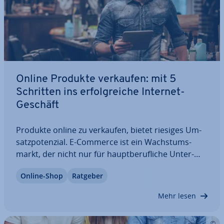
Online Produkte verkaufen: mit 5
Schritten ins er­folg­rei­che Internet-
Geschäft
Produkte online zu verkaufen, bietet riesiges Um­
satz­po­ten­zi­al. E-Commerce ist ein Wachs­tums­
markt, der nicht nur für haupt­be­ruf­li­che Un­ter­
neh­mer in­ter­es­sant ist. Der Verkauf phy­si­scher
Online-Shop
Ratgeber
Produkte er­mög­licht gerade Fei­er­abend­un­ter­neh­
mern einen pro­fi­ta­blen Einstieg ins On­line­busi­
Mehr lesen
ness,…