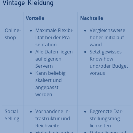
Vintage-Kleidung
Vorteile
Nachteile
On­line­
Maximale Fle­xi­bi­
Ver­gleichs­wei­se
shop
li­tät bei der Prä­
hoher In­iti­al­auf­
sen­ta­ti­on
wand
Alle Daten liegen
Setzt gewisses
auf eigenen
Know-how
Servern
und/oder Budget
Kann beliebig
voraus
skaliert und
angepasst
werden
Social
Vor­han­de­ne In­
Begrenzte Dar­
Selling
fra­struk­tur und
stel­lungs­mög­
Reich­wei­te
lich­kei­ten
Einfach ein­zu­rich­
Daten liegen auf