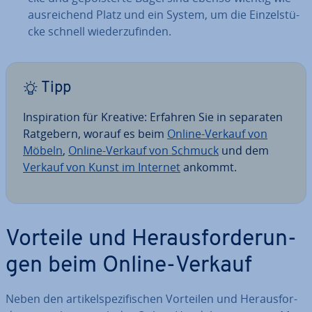
aus­rei­chend Platz und ein System, um die Ein­zel­stü­
cke schnell wie­der­zu­fin­den.
Tipp
In­spi­ra­ti­on für Kreative: Erfahren Sie in separaten
Ratgebern, worauf es beim
Online-Verkauf von
Möbeln
,
Online-Verkauf von Schmuck
und dem
Verkauf von Kunst im Internet
ankommt.
Vorteile und Her­aus­for­de­run­
gen beim Online-Verkauf
Neben den ar­ti­kel­spe­zi­fi­schen Vorteilen und Her­aus­for­