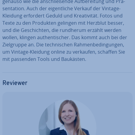
genauso wie die an­schlie­ßen­de Auf­be­rei­tung und Prä­
sen­ta­ti­on. Auch der ei­gent­li­che Verkauf der Vintage-
Kleidung erfordert Geduld und Krea­ti­vi­tät. Fotos und
Texte zu den Produkten gelingen mit Herzblut besser,
und die Ge­schich­ten, die rundherum erzählt werden
wollen, klingen au­then­ti­scher. Das kommt auch bei der
Ziel­grup­pe an. Die tech­ni­schen Rah­men­be­din­gun­gen,
um Vintage-Kleidung online zu verkaufen, schaffen Sie
mit passenden Tools und Baukästen.
Reviewer