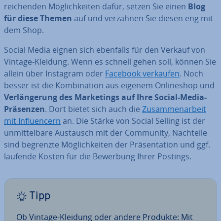
rei­chen­den Mög­lich­kei­ten dafür, setzen Sie einen
Blog
für diese Themen
auf und verzahnen Sie diesen eng mit
dem Shop.
Social Media eignen sich ebenfalls für den Verkauf von
Vintage-Kleidung. Wenn es schnell gehen soll, können Sie
allein über Instagram oder
Facebook verkaufen
. Noch
besser ist die Kom­bi­na­ti­on aus eigenem On­line­shop und
Ver­län­ge­rung des Mar­ke­tings auf Ihre Social-Media-
Präsenzen
. Dort bietet sich auch die
Zu­sam­men­ar­beit
mit In­fluen­cern
an. Die Stärke von Social Selling ist der
un­mit­tel­ba­re Austausch mit der Community, Nachteile
sind begrenzte Mög­lich­kei­ten der Prä­sen­ta­ti­on und ggf.
laufende Kosten für die Bewerbung Ihrer Postings.
Tipp
Ob Vintage-Kleidung oder andere Produkte: Mit