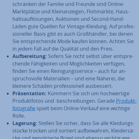
schrän­ken der Familie und Freunde sind Online-
Markt­plät­ze und Klein­an­zei­gen, Floh­märk­te, Haus­
halts­auf­lö­sun­gen, Auktionen und Second-Hand-
Läden gute Quellen für Vintage-Kleidung. Auf pro­fes­
sio­nel­ler Basis gibt es auch Groß­händ­ler, bei denen
Sie ent­spre­chen­de Mode kaufen können. Achten Sie
in jedem Fall auf die Qualität und den Preis.
Auf­be­rei­tung:
Sofern Sie nicht selbst über ent­spre­
chen­de Fä­hig­kei­ten und Mög­lich­kei­ten verfügen,
finden Sie einen Rei­ni­gungs­ser­vice – auch für an­
spruchs­vol­le Ma­te­ria­li­en – und eine Näherei, die
kleinere Schäden pro­fes­sio­nell aus­bes­sert.
Prä­sen­ta­ti­on:
Kümmern Sie sich um hoch­wer­ti­ge
Pro­dukt­fo­tos und -be­schrei­bun­gen. Gerade
Pro­dukt­
fo­to­gra­fie
spielt beim Online-Verkauf eine wichtige
Rolle.
Lagerung:
Stellen Sie sicher, dass Sie alle Klei­dungs­
stü­cke trocken und sortiert auf­be­wah­ren. Klei­der­sä­
cke und ge­pols­ter­te Bügel sind ebenso wichtig wie