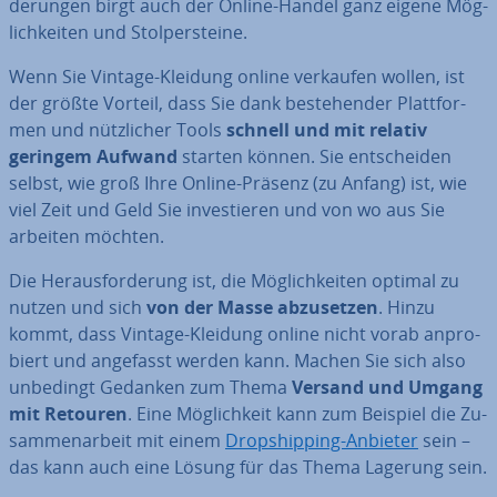
de­run­gen birgt auch der Online-Handel ganz eigene Mög­
lich­kei­ten und Stol­per­stei­ne.
Wenn Sie Vintage-Kleidung online verkaufen wollen, ist
der größte Vorteil, dass Sie dank be­stehen­der Platt­for­
men und nütz­li­cher Tools
schnell und mit relativ
geringem Aufwand
starten können. Sie ent­schei­den
selbst, wie groß Ihre Online-Präsenz (zu Anfang) ist, wie
viel Zeit und Geld Sie in­ves­tie­ren und von wo aus Sie
arbeiten möchten.
Die Her­aus­for­de­rung ist, die Mög­lich­kei­ten optimal zu
nutzen und sich
von der Masse ab­zu­set­zen
. Hinzu
kommt, dass Vintage-Kleidung online nicht vorab an­pro­
biert und angefasst werden kann. Machen Sie sich also
unbedingt Gedanken zum Thema
Versand und Umgang
mit Retouren
. Eine Mög­lich­keit kann zum Beispiel die Zu­
sam­men­ar­beit mit einem
Drop­ship­ping-Anbieter
sein –
das kann auch eine Lösung für das Thema Lagerung sein.