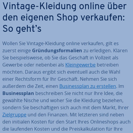
Vintage-Kleidung online über
den eigenen Shop verkaufen:
So geht’s
Wollen Sie Vintage-Kleidung online verkaufen, gilt es
zuerst einige
Grün­dungs­for­ma­li­en
zu erledigen. Klären
Sie bei­spiels­wei­se, ob Sie das Geschäft in Vollzeit als
Gewerbe oder nebenbei als
Klein­ge­wer­be
betreiben
möchten. Daraus ergibt sich eventuell auch die Wahl
einer Rechts­form für Ihr Geschäft. Nehmen Sie sich
außerdem die Zeit, einen
Busi­ness­plan zu erstellen
. Im
Busi­ness­plan
be­schrei­ben Sie nicht nur Ihre Idee, die
gewählte Nische und woher Sie die Kleidung beziehen,
sondern Sie be­schäf­ti­gen sich auch mit dem Markt, Ihrer
Ziel­grup­pe
und den Finanzen. Mit letzteren sind neben
den initialen Kosten für den Start Ihres On­line­shops auch
die laufenden Kosten und die Preis­kal­ku­la­ti­on für Ihre