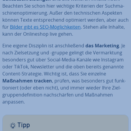
Beachten Sie schon hier wichtige Kriterien der Such­ma­
schi­nen­op­ti­mie­rung. Außer den tech­ni­schen Aspekten
können Texte ent­spre­chend optimiert werden, aber auch
für
Bilder gibt es SEO-Mög­lich­kei­ten
. Stehen alle Inhalte,
kann der On­line­shop live gehen.
Eine eigene Disziplin ist an­schlie­ßend
das Marketing
. Je
nach Ziel­set­zung und -gruppe gelingt die Ver­mark­tung
besonders gut über Social-Media-Kanäle wie Instagram
oder TikTok, News­let­ter und die oben bereits genannte
Content-Strategie. Wichtig ist, dass Sie einzelne
Maßnahmen tracken
, prüfen, was besonders gut funk­
tio­niert (oder eben nicht), und immer wieder Ihre Ziel­
grup­pen­de­fi­ni­ti­on nach­schär­fen und Maßnahmen
anpassen.
Tipp