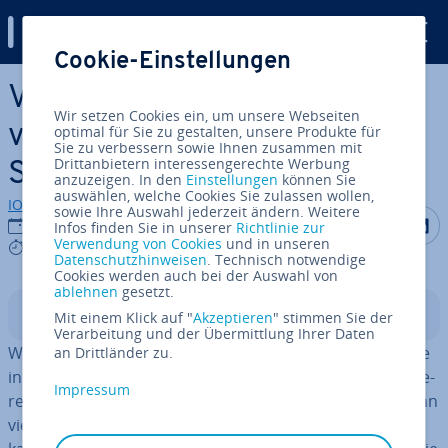
Digital Guide
Cookie-Einstellungen
Zum Haupt­in­halt springen
Vintage-Kleidung online
Wir setzen Cookies ein, um unsere Webseiten
verkaufen: So gelingt der
optimal für Sie zu gestalten, unsere Produkte für
Sie zu verbessern sowie Ihnen zusammen mit
Drittanbietern interessengerechte Werbung
Start im Mode-Business
anzuzeigen. In den
Einstellungen
können Sie
auswählen, welche Cookies Sie zulassen wollen,
IONOS Redaktion
sowie Ihre Auswahl jederzeit ändern. Weitere
Auf Facebo
Auf Tw
A
20.06.2023
Infos finden Sie in unserer
Richtlinie zur
Verwendung von Cookies
und in unseren
9 mins
Datenschutzhinweisen
. Technisch notwendige
Cookies werden auch bei der Auswahl von
ablehnen
gesetzt.
In­halts­ver­zeich­nis
Mit einem Klick auf "
Akzeptieren
" stimmen Sie der
Verarbeitung und der Übermittlung Ihrer Daten
Wer mit Vintage-Kleidung Geld verdienen möchte, sollte
an Drittländer zu.
in erster Linie Spaß an Mode haben. Auswahl und Vor­be­
Impressum
rei­tung der Kleidung bedeuten nämlich gerade zu Beginn
viel Arbeit. Hinzu kommt die Auswahl der richtigen Ver­