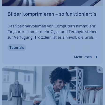
Bilder kom­pri­mie­ren – so funk­tio­niert´s
Das Spei­cher­vo­lu­men von Computern nimmt Jahr
für Jahr zu. Immer mehr Giga- und Terabyte stehen
zur Verfügung. Trotzdem ist es sinnvoll, die Größe
von Dateien gering zu halten – ins­be­son­de­re wenn
Tutorials
Sie eine eigene Website betreiben. Denn kom­pri­
mier­te Daten bedeuten schnel­le­re…
Mehr lesen