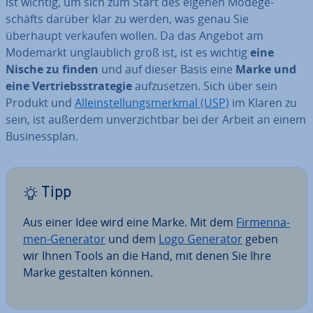
ist wichtig, um sich zum Start des eigenen Mo­de­ge­
schäfts darüber klar zu werden, was genau Sie
überhaupt verkaufen wollen. Da das Angebot am
Modemarkt un­glaub­lich groß ist, ist es wichtig
eine
Nische zu finden
und auf dieser Basis eine
Marke und
eine Ver­triebs­stra­te­gie
auf­zu­set­zen. Sich über sein
Produkt und
Al­lein­stel­lungs­merk­mal (USP)
im Klaren zu
sein, ist außerdem un­ver­zicht­bar bei der Arbeit an einem
Busi­ness­plan.
Tipp
Aus einer Idee wird eine Marke. Mit dem
Fir­men­na­
men-Generator
und dem
Logo Generator
geben
wir Ihnen Tools an die Hand, mit denen Sie Ihre
Marke gestalten können.