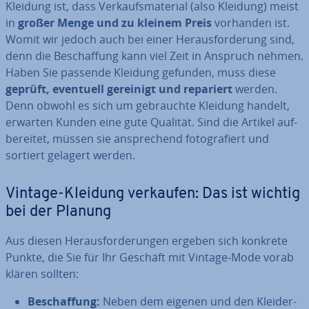
Kleidung ist, dass Ver­kaufs­ma­te­ri­al (also Kleidung) meist
in
großer Menge und zu kleinem Preis
vorhanden ist.
Womit wir jedoch auch bei einer Her­aus­for­de­rung sind,
denn die Be­schaf­fung kann viel Zeit in Anspruch nehmen.
Haben Sie passende Kleidung gefunden, muss diese
geprüft, eventuell gereinigt und repariert
werden.
Denn obwohl es sich um ge­brauch­te Kleidung handelt,
erwarten Kunden eine gute Qualität. Sind die Artikel auf­
be­rei­tet, müssen sie an­spre­chend fo­to­gra­fiert und
sortiert gelagert werden.
Vintage-Kleidung verkaufen: Das ist wichtig
bei der Planung
Aus diesen Her­aus­for­de­run­gen ergeben sich konkrete
Punkte, die Sie für Ihr Geschäft mit Vintage-Mode vorab
klären sollten:
Be­schaf­fung:
Neben dem eigenen und den Klei­der­