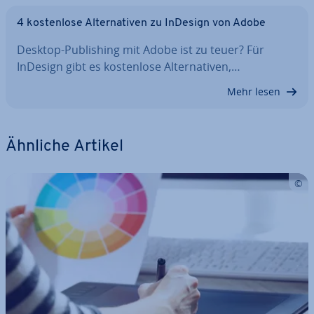
4 kos­ten­lo­se Al­ter­na­ti­ven zu InDesign von Adobe
Desktop-Pu­bli­shing mit Adobe ist zu teuer? Für
InDesign gibt es kos­ten­lo­se Al­ter­na­ti­ven,…
Mehr lesen
Ähnliche Artikel