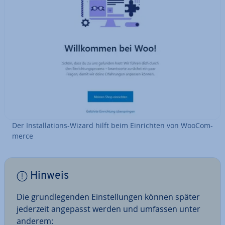
Der In­stal­la­ti­ons-Wizard hilft beim Ein­rich­ten von Woo­Com­
mer­ce
Hinweis
Die grund­le­gen­den Ein­stel­lun­gen können später
jederzeit angepasst werden und umfassen unter
anderem: