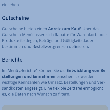
einsehen.
Gut­schei­ne
Gut­schei­ne bieten einen
Anreiz zum Kauf
. Über das
Gutschein-Menü lassen sich Rabatte für Warenkorb oder
Produkte festlegen, Beträge und Gül­tig­keits­dau­er
bestimmen und Be­stell­wert­gren­zen de­fi­nie­ren.
Berichte
Im Menü „Berichte“ können Sie die
Ent­wick­lung von Be­
stel­lun­gen und Einnahmen
einsehen. Es werden
wichtige Kenn­zah­len wie Umsatz, Be­stel­lun­gen und Ver­
sand­kos­ten angezeigt. Eine flexible Zeittafel er­mög­licht
es, die Daten nach Wunsch zu filtern.