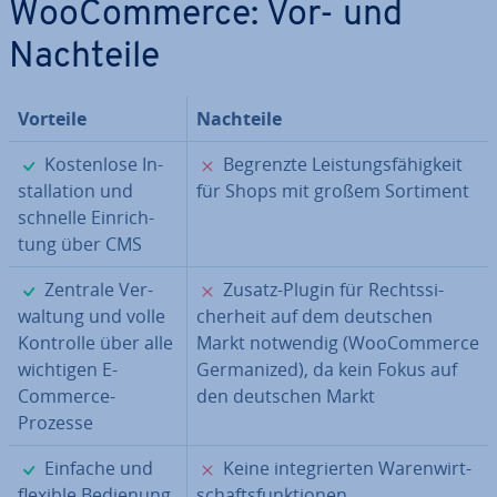
Woo­Com­mer­ce: Vor- und
Nachteile
Vorteile
Nachteile
✓
✗
Kos­ten­lo­se In­
Begrenzte Leis­tungs­fä­hig­keit
stal­la­ti­on und
für Shops mit großem Sortiment
schnelle Ein­rich­
tung über CMS
✓
✗
Zentrale Ver­
Zusatz-Plugin für Rechts­si­
wal­tung und volle
cher­heit auf dem deutschen
Kontrolle über alle
Markt notwendig (Woo­Com­mer­ce
wichtigen E-
Ger­ma­ni­zed), da kein Fokus auf
Commerce-
den deutschen Markt
Prozesse
✓
✗
Einfache und
Keine in­te­grier­ten Wa­ren­wirt­
flexible Bedienung
schafts­funk­tio­nen