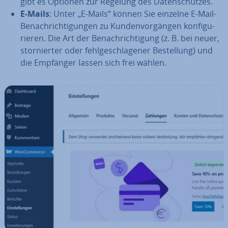
gibt es Optionen zur Regelung des Da­ten­schut­zes.
E-Mails
: Unter „E-Mails“ können Sie einzelne E-Mail-
Be­nach­rich­ti­gun­gen zu Kun­den­vor­gän­gen kon­fi­gu­
rie­ren. Die Art der Be­nach­rich­ti­gung (z. B. bei neuer,
stor­nier­ter oder fehl­ge­schla­ge­ner Be­stel­lung) und
die Empfänger lassen sich frei wählen.