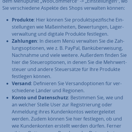
dem Menüpunkt „Woo­Com­mer­ce“ -> „Ein­stel­lun­gen“, wo
Sie ver­schie­de­ne Aspekte des Shops verwalten können:
Produkte
: Hier können Sie pro­dukt­spe­zi­fi­sche Ein­
stel­lun­gen wie Maß­ein­hei­ten, Be­wer­tun­gen, La­ger­
ver­wal­tung und digitale Produkte festlegen.
Zahlungen
: In diesem Menü verwalten Sie die Zah­
lungs­op­tio­nen, wie z. B. PayPal, Bank­über­wei­sung,
Nachnahme und viele weitere. Außerdem finden Sie
hier die Steu­er­op­tio­nen, in denen Sie die Mehr­wert­
steu­er und andere Steu­er­sät­ze für Ihre Produkte
festlegen können.
Versand
: De­fi­nie­ren Sie Ver­sand­op­tio­nen für ver­
schie­de­ne Länder und Regionen.
Konto und Da­ten­schutz
: Bestimmen Sie, wie und
an welcher Stelle User zur Re­gis­trie­rung oder
Anmeldung ihres Kun­den­kon­tos wei­ter­ge­lei­tet
werden. Zudem können Sie hier festlegen, ob und
wie Kun­den­kon­ten erstellt werden dürfen. Ferner