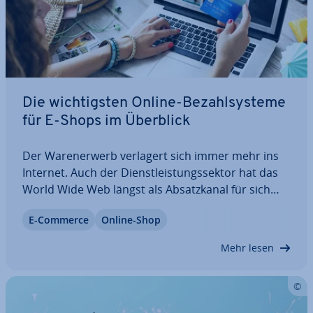
Die wich­tigs­ten Online-Be­zahl­sys­te­me
für E-Shops im Überblick
Der Wa­ren­er­werb verlagert sich immer mehr ins
Internet. Auch der Dienst­leis­tungs­sek­tor hat das
World Wide Web längst als Ab­satz­ka­nal für sich
entdeckt. Aus­ge­bremst wird der E-Commerce
E-Commerce
Online-Shop
jedoch nach wie vor durch Bedenken beim
Bezahlen im Internet. Me­di­en­be­rich­te über Da­ten­
Mehr lesen
dieb­stahl…