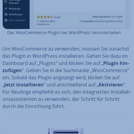
Das Woo­Com­mer­ce-Plugin bei WordPress her­un­ter­la­den
Um Woo­Com­mer­ce zu verwenden, müssen Sie zunächst
das Plugin in WordPress in­stal­lie­ren. Gehen Sie dazu im
Dashboard auf „Plugins“ und klicken Sie auf „
Plugin hin­
zu­fü­gen
“. Geben Sie in die Suchmaske „Woo­Com­mer­ce“
ein. Sobald das Plugin angezeigt wird, klicken Sie auf
„
Jetzt in­stal­lie­ren
“ und an­schlie­ßend auf „
Ak­ti­vie­ren
“.
Für Neulinge empfiehlt es sich, den in­te­grier­ten In­stal­la­ti­
ons­as­sis­ten­ten zu verwenden, der Schritt für Schritt
durch die Ein­rich­tung führt.