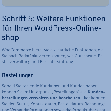
Schritt 5: Weitere Funk­tio­nen
für Ihren WordPress-On­line­
shop
Woo­Com­mer­ce bietet viele zu­sätz­li­che Funk­tio­nen, die
Sie nach Bedarf ak­ti­vie­ren können, wie Gut­schei­ne, Be­
stell­ver­wal­tung und Be­richt­erstat­tung.
Be­stel­lun­gen
Sobald Sie zahlende Kundinnen und Kunden haben,
können Sie im Un­ter­punkt „Be­stel­lun­gen“ alle
Kun­den­
be­stel­lun­gen verwalten und be­ar­bei­ten
. Hier können
Sie den Status, Kon­takt­da­ten, Be­stell­da­tum, Rechnungs-
und Ver­sand­in­for­ma­tio­nen sowie die Pro­dukt­über­sicht