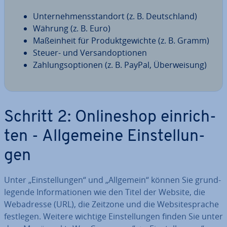
Un­ter­neh­mens­stand­ort (z. B. Deutsch­land)
Währung (z. B. Euro)
Maß­ein­heit für Pro­dukt­ge­wich­te (z. B. Gramm)
Steuer- und Ver­sand­op­tio­nen
Zah­lungs­op­tio­nen (z. B. PayPal, Über­wei­sung)
Schritt 2: On­line­shop ein­rich­
ten - All­ge­mei­ne Ein­stel­lun­
gen
Unter „Ein­stel­lun­gen“ und „Allgemein“ können Sie grund­
le­gen­de In­for­ma­tio­nen wie den Titel der Website, die
Web­adres­se (URL), die Zeitzone und die Web­site­spra­che
festlegen. Weitere wichtige Ein­stel­lun­gen finden Sie unter