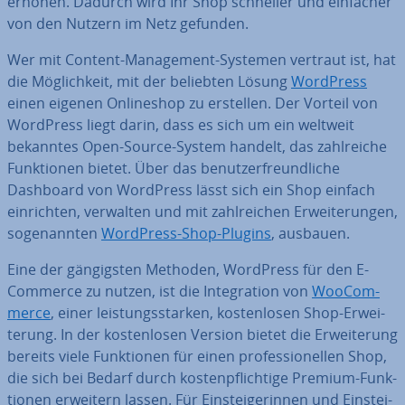
erhöhen. Dadurch wird Ihr Shop schneller und einfacher
von den Nutzern im Netz gefunden.
Wer mit Content-Ma­nage­ment-Systemen vertraut ist, hat
die Mög­lich­keit, mit der beliebten Lösung
WordPress
einen eigenen On­line­shop zu erstellen. Der Vorteil von
WordPress liegt darin, dass es sich um ein weltweit
bekanntes Open-Source-System handelt, das zahl­rei­che
Funk­tio­nen bietet. Über das be­nut­zer­freund­li­che
Dashboard von WordPress lässt sich ein Shop einfach
ein­rich­ten, verwalten und mit zahl­rei­chen Er­wei­te­run­gen,
so­ge­nann­ten
WordPress-Shop-Plugins
, ausbauen.
Eine der gän­gigs­ten Methoden, WordPress für den E-
Commerce zu nutzen, ist die In­te­gra­ti­on von
Woo­Com­
mer­ce
, einer leis­tungs­star­ken, kos­ten­lo­sen Shop-Er­wei­
te­rung. In der kos­ten­lo­sen Version bietet die Er­wei­te­rung
bereits viele Funk­tio­nen für einen pro­fes­sio­nel­len Shop,
die sich bei Bedarf durch kos­ten­pflich­ti­ge Premium-Funk­
tio­nen erweitern lassen. Für Ein­stei­ge­rin­nen und Ein­stei­