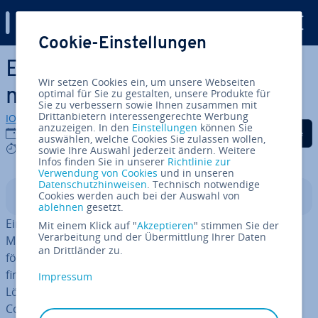
Digital Guide
Cookie-Einstellungen
Zum Haupt­in­halt springen
Einen On­line­shop erstellen
Wir setzen Cookies ein, um unsere Webseiten
mit WordPress: So geht’s
optimal für Sie zu gestalten, unsere Produkte für
Sie zu verbessern sowie Ihnen zusammen mit
Drittanbietern interessengerechte Werbung
IONOS Redaktion
anzuzeigen. In den
Einstellungen
können Sie
Auf Facebook teilen
Auf Twitter teilen
Auf LinkedIn tei
16.07.2025
auswählen, welche Cookies Sie zulassen wollen,
9 mins
sowie Ihre Auswahl jederzeit ändern. Weitere
Infos finden Sie in unserer
Richtlinie zur
Verwendung von Cookies
und in unseren
Datenschutzhinweisen
. Technisch notwendige
Cookies werden auch bei der Auswahl von
In­halts­ver­zeich­nis
ablehnen
gesetzt.
Ein eigener On­line­shop ist heute un­ver­zicht­bar, um die
Mit einem Klick auf "
Akzeptieren
" stimmen Sie der
Verarbeitung und der Übermittlung Ihrer Daten
Mar­ken­be­kannt­heit zu steigern und den Umsatz zu
an Drittländer zu.
fördern. Wer gerne mit dem CMS WordPress arbeitet,
findet in dem Plugin Woo­Com­mer­ce eine prak­ti­sche
Impressum
Lösung für die Rea­li­sie­rung eines voll­um­fäng­li­chen E-
Commerce-Projekts.