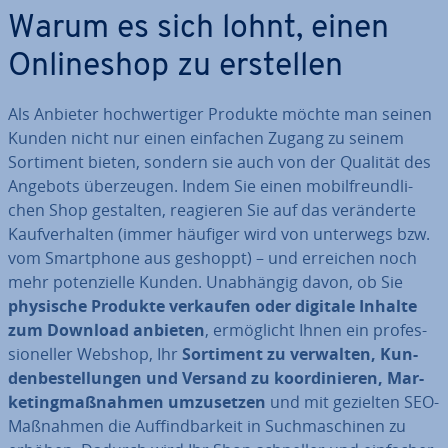
Warum es sich lohnt, einen
On­line­shop zu erstellen
Als Anbieter hoch­wer­ti­ger Produkte möchte man seinen
Kunden nicht nur einen einfachen Zugang zu seinem
Sortiment bieten, sondern sie auch von der Qualität des
Angebots über­zeu­gen. Indem Sie einen mo­bil­freund­li­
chen Shop gestalten, reagieren Sie auf das ver­än­der­te
Kauf­ver­hal­ten (immer häufiger wird von unterwegs bzw.
vom Smart­phone aus geshoppt) – und erreichen noch
mehr po­ten­zi­el­le Kunden. Un­ab­hän­gig davon, ob Sie
physische Produkte verkaufen oder digitale Inhalte
zum Download anbieten
, er­mög­licht Ihnen ein pro­fes­
sio­nel­ler Webshop, Ihr
Sortiment zu verwalten, Kun­
den­be­stel­lun­gen und Versand zu ko­or­di­nie­ren, Mar­
ke­ting­maß­nah­men um­zu­set­zen
und mit gezielten SEO-
Maßnahmen die Auf­find­bar­keit in Such­ma­schi­nen zu