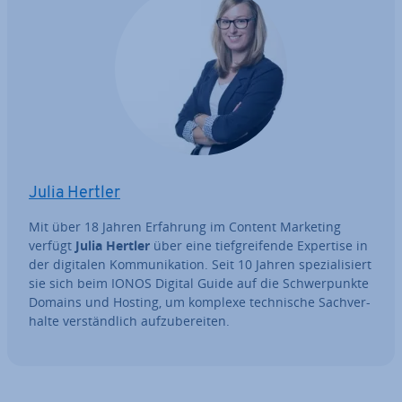
Julia Hertler
Mit über 18 Jahren Erfahrung im Content Marketing
verfügt
Julia Hertler
über eine tief­grei­fen­de Expertise in
der digitalen Kom­mu­ni­ka­ti­on. Seit 10 Jahren spe­zia­li­siert
sie sich beim IONOS Digital Guide auf die Schwer­punk­te
Domains und Hosting, um komplexe tech­ni­sche Sach­ver­
hal­te ver­ständ­lich auf­zu­be­rei­ten.