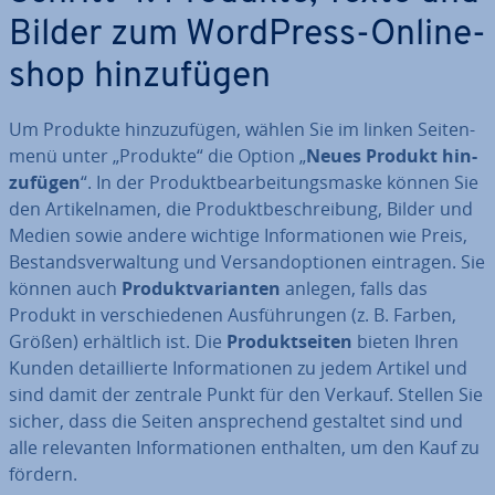
Bilder zum WordPress-On­line­
shop hin­zu­fü­gen
Um Produkte hin­zu­zu­fü­gen, wählen Sie im linken Sei­ten­
me­nü unter „Produkte“ die Option „
Neues Produkt hin­
zu­fü­gen
“. In der Pro­dukt­be­ar­bei­tungs­mas­ke können Sie
den Ar­ti­kel­na­men, die Pro­dukt­be­schrei­bung, Bilder und
Medien sowie andere wichtige In­for­ma­tio­nen wie Preis,
Be­stands­ver­wal­tung und Ver­sand­op­tio­nen eintragen. Sie
können auch
Pro­dukt­va­ri­an­ten
anlegen, falls das
Produkt in ver­schie­de­nen Aus­füh­run­gen (z. B. Farben,
Größen) er­hält­lich ist. Die
Pro­dukt­sei­ten
bieten Ihren
Kunden de­tail­lier­te In­for­ma­tio­nen zu jedem Artikel und
sind damit der zentrale Punkt für den Verkauf. Stellen Sie
sicher, dass die Seiten an­spre­chend gestaltet sind und
alle re­le­van­ten In­for­ma­tio­nen enthalten, um den Kauf zu
fördern.