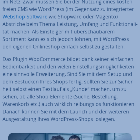
im Netz. Zwar müssen Sie bei der Nutzung eines kos­ten­
frei­en CMS wie WordPress (im Gegensatz zu in­te­grier­ter
Webshop-Software
wie Shopware oder Magento)
Abstriche beim Thema Leistung, Umfang und Funk­tio­na­li­
tät machen. Als Ein­stei­ger mit über­schau­ba­rem
Sortiment kann es sich jedoch lohnen, mit WordPress
den eigenen On­line­shop einfach selbst zu gestalten.
Das Plugin Woo­Com­mer­ce bildet dank seiner einfachen
Be­dien­bar­keit und den vielen Ein­stel­lungs­mög­lich­kei­ten
eine sinnvolle Er­wei­te­rung. Sind Sie mit dem Setup und
dem Bestücken Ihres Shops fertig, sollten Sie zur Si­cher­
heit selbst einen Testlauf als „Kunde“ machen, um zu
sehen, ob alle Shop-Elemente (Suche, Be­stel­lung,
Warenkorb etc.) auch wirklich rei­bungs­los funk­tio­nie­ren.
Danach können Sie mit dem Launch und der weiteren
Aus­ge­stal­tung Ihres WordPress-Shops loslegen.