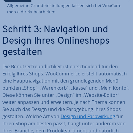
All­ge­mei­ne Grund­ein­stel­lun­gen lassen sich bei Woo­Com­
mer­ce direkt be­ar­bei­ten
Schritt 3: Na­vi­ga­ti­on und
Design Ihres On­line­shops
gestalten
Die Be­nut­zer­freund­lich­keit ist ent­schei­dend für den
Erfolg Ihres Shops. Woo­Com­mer­ce erstellt au­to­ma­tisch
eine Haupt­na­vi­ga­ti­on mit den grund­le­gen­den Me­nü­
punk­ten „Shop“, „Warenkorb“, „Kasse“ und „Mein Konto“.
Diese können Sie unter „Design“ im „Website-Editor“
weiter anpassen und erweitern. Je nach Thema können
Sie auch das Design und die Farb­ge­bung Ihres Shops
gestalten. Welche Art von
Design und Farb­wir­kung
für
Ihren Shop am besten passt, hängt unter anderem von
Ihrer Branche, dem Pro­dukt­sor­ti­ment und natürlich