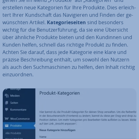
gehen Sie im Menü „Produkte“ auf „Ka­te­go­rien“ und
erstellen neue Ka­te­go­rien für Ihre Produkte. Dies er­leich­
tert Ihrer Kund­schaft das Na­vi­gie­ren und Finden der ge­
wünsch­ten Artikel.
Ka­te­go­rie­sei­ten
sind besonders
wichtig für die Be­nut­zer­füh­rung, da sie eine Übersicht
über ähnliche Produkte bieten und den Kundinnen und
Kunden helfen, schnell das richtige Produkt zu finden.
Achten Sie darauf, dass jede Kategorie eine klare und
präzise Be­schrei­bung enthält, um sowohl den Nutzern
als auch den Such­ma­schi­nen zu helfen, den Inhalt richtig
ein­zu­ord­nen.