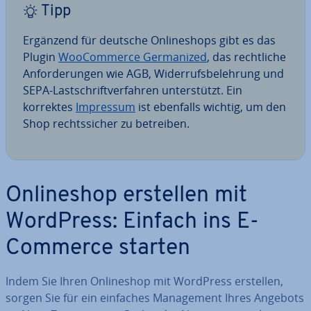
Tipp
Ergänzend für deutsche On­line­shops gibt es das
Plugin
Woo­Com­mer­ce Ger­ma­ni­zed
, das recht­li­che
An­for­de­run­gen wie AGB, Wi­der­rufs­be­leh­rung und
SEPA-Last­schrift­ver­fah­ren un­ter­stützt. Ein
korrektes
Impressum
ist ebenfalls wichtig, um den
Shop rechts­si­cher zu betreiben.
On­line­shop erstellen mit
WordPress: Einfach ins E-
Commerce starten
Indem Sie Ihren On­line­shop mit WordPress erstellen,
sorgen Sie für ein einfaches Ma­nage­ment Ihres Angebots