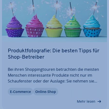
Pro­dukt­fo­to­gra­fie: Die besten Tipps für
Shop-Betreiber
Bei ihren Shop­ping­tou­ren be­trach­ten die meisten
Menschen in­ter­es­san­te Produkte nicht nur im
Schau­fens­ter oder der Auslage: Sie nehmen sie
auch in die Hand, erfühlen so Be­schaf­fen­heit,
E-Commerce
Online-Shop
Struktur und Gewicht und nehmen weitere Reize
mit dem Geruchs- und Gehörsinn auf. Diese…
Mehr lesen