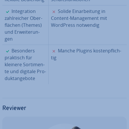
✓
✗
In­te­gra­ti­on
Solide Ein­ar­bei­tung in
zahl­rei­cher Ober­
Content-Ma­nage­ment mit
flä­chen (Themes)
WordPress notwendig
und Er­wei­te­run­
gen
✓
✗
Besonders
Manche Plugins kos­ten­pflich­
praktisch für
tig
kleinere Sor­ti­men­
te und digitale Pro­
dukt­an­ge­bo­te
Reviewer