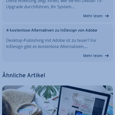
Diese Anleitung zeigt Ihnen, wie Sie ein Debian 13-
Upgrade durch­füh­ren, Ihr System…
Mehr lesen
4 kos­ten­lo­se Al­ter­na­ti­ven zu InDesign von Adobe
Desktop-Pu­bli­shing mit Adobe ist zu teuer? Für
InDesign gibt es kos­ten­lo­se Al­ter­na­ti­ven,…
Mehr lesen
Ähnliche Artikel