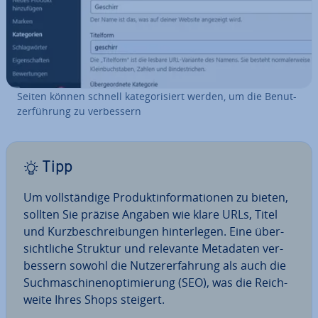
Seiten können schnell ka­te­go­ri­siert werden, um die Be­nut­
zer­füh­rung zu ver­bes­sern
Tipp
Um voll­stän­di­ge Pro­dukt­in­for­ma­tio­nen zu bieten,
sollten Sie präzise Angaben wie klare URLs, Titel
und Kurz­be­schrei­bun­gen hin­ter­le­gen. Eine über­
sicht­li­che Struktur und relevante Metadaten ver­
bes­sern sowohl die Nut­zer­er­fah­rung als auch die
Such­ma­schi­nen­op­ti­mie­rung (SEO), was die Reich­
wei­te Ihres Shops steigert.