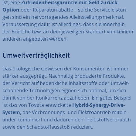
ist, eine
Zu­frie­den­heits­ga­ran­tie mit Geld-zurück-
Option
oder Re­pa­ra­tur­ra­bat­te – solche Ser­vice­leis­tun­
gen sind ein her­vor­ra­gen­des Al­lein­stel­lungs­merk­mal.
Vor­aus­set­zung dafür ist al­ler­dings, dass sie innerhalb
der Branche bzw. an dem je­wei­li­gen Standort von keinem
anderen angeboten werden.
Um­welt­ver­träg­lich­keit
Das öko­lo­gi­sche Gewissen der Kon­su­men­ten ist immer
stärker aus­ge­prägt. Nach­hal­tig pro­du­zier­te Produkte,
der Verzicht auf be­denk­li­che In­halts­stof­fe oder um­welt­
scho­nen­de Tech­no­lo­gien eignen sich optimal, um sich
damit von der Kon­kur­renz abzuheben. Ein gutes Beispiel
ist das von Toyota ent­wi­ckel­te
Hybrid-Synergy-Drive-
System
, das Ver­bren­nungs- und Elek­tro­an­trieb mit­ein­
an­der kom­bi­niert und dadurch den Treib­stoff­ver­brauch
sowie den Schad­stoff­aus­stoß reduziert.