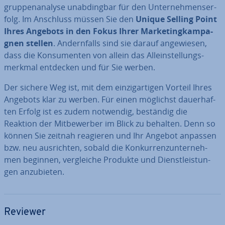
grup­pen­ana­ly­se un­ab­ding­bar für den Un­ter­neh­mens­er­
folg. Im Anschluss müssen Sie den
Unique Selling Point
Ihres Angebots in den Fokus Ihrer Mar­ke­ting­kam­pa­
gnen stellen
. An­dern­falls sind sie darauf an­ge­wie­sen,
dass die Kon­su­men­ten von allein das Al­lein­stel­lungs­
merk­mal entdecken und für Sie werben.
Der sichere Weg ist, mit dem ein­zig­ar­ti­gen Vorteil Ihres
Angebots klar zu werben. Für einen möglichst dau­er­haf­
ten Erfolg ist es zudem notwendig, beständig die
Reaktion der Mit­be­wer­ber im Blick zu behalten. Denn so
können Sie zeitnah reagieren und Ihr Angebot anpassen
bzw. neu aus­rich­ten, sobald die Kon­kur­renz­un­ter­neh­
men beginnen, ver­glei­che Produkte und Dienst­leis­tun­
gen an­zu­bie­ten.
Reviewer