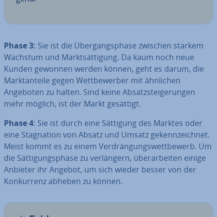
Phase 3:
Sie ist die Über­gangs­pha­se zwischen starkem
Wachstum und Markt­sät­ti­gung. Da kaum noch neue
Kunden gewonnen werden können, geht es darum, die
Markt­an­tei­le gegen Wett­be­wer­ber mit ähnlichen
Angeboten zu halten. Sind keine Ab­satz­stei­ge­run­gen
mehr möglich, ist der Markt gesättigt.
Phase 4
: Sie ist durch eine Sättigung des Marktes oder
eine Sta­gna­ti­on von Absatz und Umsatz ge­kenn­zeich­net.
Meist kommt es zu einem Ver­drän­gungs­wett­be­werb. Um
die Sät­ti­gungs­pha­se zu ver­län­gern, über­ar­bei­ten einige
Anbieter ihr Angebot, um sich wieder besser von der
Kon­kur­renz abheben zu können.