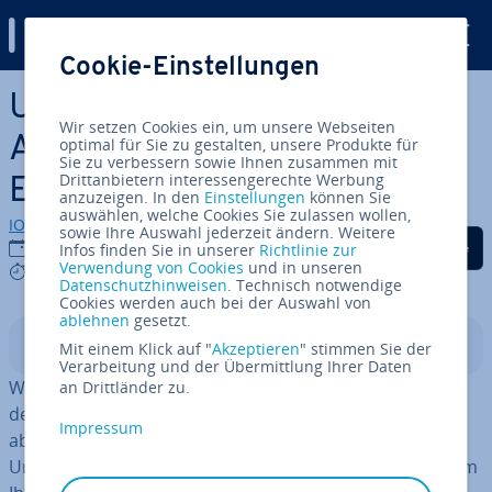
Digital Guide
Cookie-Einstellungen
Zum Haupt­in­halt springen
Unique Selling Pro­po­si­ti­ons:
Wir setzen Cookies ein, um unsere Webseiten
Al­lein­stel­lungs­merk­ma­le als
optimal für Sie zu gestalten, unsere Produkte für
Sie zu verbessern sowie Ihnen zusammen mit
Drittanbietern interessengerechte Werbung
Er­folgs­re­zept
anzuzeigen. In den
Einstellungen
können Sie
auswählen, welche Cookies Sie zulassen wollen,
IONOS Redaktion
sowie Ihre Auswahl jederzeit ändern. Weitere
Auf Facebook teilen
Auf Twitter teilen
Auf LinkedIn tei
15.05.2020
Infos finden Sie in unserer
Richtlinie zur
Verwendung von Cookies
und in unseren
9 mins
Datenschutzhinweisen
. Technisch notwendige
Cookies werden auch bei der Auswahl von
ablehnen
gesetzt.
In­halts­ver­zeich­nis
Mit einem Klick auf "
Akzeptieren
" stimmen Sie der
Verarbeitung und der Übermittlung Ihrer Daten
Wie stechen Sie selbst auf einem ge­sät­tig­ten Markt aus
an Drittländer zu.
der Menge heraus und heben sich von der Kon­kur­renz
Impressum
ab? Indem Sie dem Kon­su­men­ten eine so­ge­nann­te
Unique Selling Pro­po­si­ti­on bieten und diese ins Zentrum