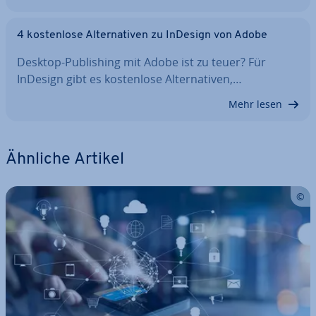
4 kos­ten­lo­se Al­ter­na­ti­ven zu InDesign von Adobe
Desktop-Pu­bli­shing mit Adobe ist zu teuer? Für
InDesign gibt es kos­ten­lo­se Al­ter­na­ti­ven,…
Mehr lesen
Ähnliche Artikel