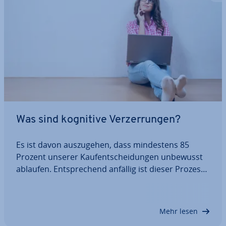
Was sind kognitive Ver­zer­run­gen?
Es ist davon aus­zu­ge­hen, dass min­des­tens 85
Prozent unserer Kauf­ent­schei­dun­gen unbewusst
ablaufen. Ent­spre­chend anfällig ist dieser Prozess
für kognitive Ver­zer­run­gen. Darüber hinaus gibt es
auch noch sta­tis­ti­sche Ver­zer­run­gen, die ebenfalls
für das Marketing relevant sind.…
Mehr lesen