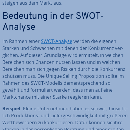
steigen aus dem Markt aus.
Bedeutung in der SWOT-
Analyse
Im Rahmen einer
SWOT-Analyse
werden die eigenen
Stärken und Schwächen mit denen der Kon­kur­renz ver­
gli­chen. Auf dieser Grundlage wird ermittelt, in welchen
Bereichen sich Chancen nutzen lassen und in welchen
Bereichen man sich gegen Risiken durch die Kon­kur­renz
schützen muss. Die Unique Selling Pro­po­si­ti­on sollte im
Rahmen des SWOT-Modells dem­entspre­chend so
gewählt und for­mu­liert werden, dass man auf eine
Markt­chan­ce mit einer Stärke reagieren kann.
Beispiel:
Kleine Un­ter­neh­men haben es schwer, hin­sicht­
lich Pro­duk­ti­ons- und Lie­fer­ge­schwin­dig­keit mit größeren
Wett­be­wer­bern zu kon­kur­rie­ren. Dafür können sie ihre
Stärken in der per­sön­li­chen Beratung und einer großen