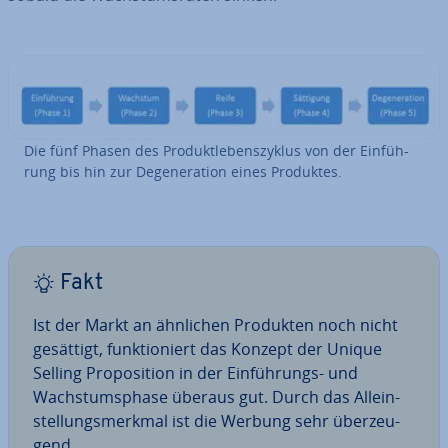
Die fünf Phasen des Pro­dukt­le­bens­zy­klus von der Ein­füh­
rung bis hin zur De­ge­ne­ra­ti­on eines Produktes.
Fakt
Ist der Markt an ähnlichen Produkten noch nicht
gesättigt, funk­tio­niert das Konzept der Unique
Selling Pro­po­si­ti­on in der Ein­füh­rungs- und
Wachs­tums­pha­se überaus gut. Durch das Al­lein­
stel­lungs­merk­mal ist die Werbung sehr über­zeu­
gend.