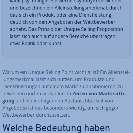
kaufs­psy­cho­lo­gie. Sie werden synonym verwendet
und be­zeich­nen ein Al­lein­stel­lungs­merk­mal, durch
das sich ein Produkt oder eine Dienst­leis­tung
deutlich von den Angeboten der Wett­be­wer­ber
abhebt. Das Prinzip der Unique Selling Pro­po­si­ti­on
lässt sich auch auf andere Bereiche über­tra­gen:
etwa Politik oder Kunst.
Warum ein Unique Selling Point wichtig ist? Ein Al­lein­stel­
lungs­merk­mal lässt sich nutzen, um Produkte und
Dienst­leis­tun­gen auf einem Markt zu po­si­tio­nie­ren, zu
bewerben und zu verkaufen. In
Zeiten von Markt­sät­ti­
gung
und einer stei­gen­den Aus­tausch­bar­keit von
Angeboten ist das besonders wichtig, um sich gegen
Wett­be­wer­ber durch­zu­set­zen.
Welche Bedeutung haben