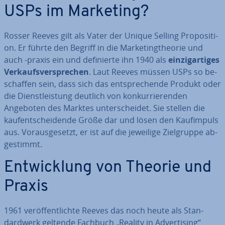
USPs im Marketing?
Rosser Reeves gilt als Vater der Unique Selling Pro­po­si­ti­
on. Er führte den Begriff in die Mar­ke­ting­theo­rie und
auch -praxis ein und de­fi­nier­te ihn 1940 als
ein­zig­ar­ti­ges
Ver­kaufs­ver­spre­chen
. Laut Reeves müssen USPs so be­
schaf­fen sein, dass sich das ent­spre­chen­de Produkt oder
die Dienst­leis­tung deutlich von kon­kur­rie­ren­den
Angeboten des Marktes un­ter­schei­det. Sie stellen die
kauf­ent­schei­den­de Größe dar und lösen den Kauf­im­puls
aus. Vor­aus­ge­setzt, er ist auf die jeweilige Ziel­grup­pe ab­
ge­stimmt.
Ent­wick­lung von Theorie und
Praxis
1961 ver­öf­fent­lich­te Reeves das noch heute als Stan­
dard­werk geltende Fachbuch „Reality in Ad­ver­ti­sing“