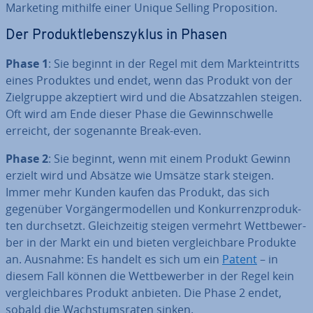
Marketing mithilfe einer Unique Selling Pro­po­si­ti­on.
Der Pro­dukt­le­bens­zy­klus in Phasen
Phase 1
: Sie beginnt in der Regel mit dem Markt­ein­tritts
eines Produktes und endet, wenn das Produkt von der
Ziel­grup­pe ak­zep­tiert wird und die Ab­satz­zah­len steigen.
Oft wird am Ende dieser Phase die Ge­winn­schwel­le
erreicht, der so­ge­nann­te Break-even.
Phase 2
: Sie beginnt, wenn mit einem Produkt Gewinn
erzielt wird und Absätze wie Umsätze stark steigen.
Immer mehr Kunden kaufen das Produkt, das sich
gegenüber Vor­gän­ger­mo­del­len und Kon­kur­renz­pro­duk­
ten durch­setzt. Gleich­zei­tig steigen vermehrt Wett­be­wer­
ber in der Markt ein und bieten ver­gleich­ba­re Produkte
an. Ausnahme: Es handelt es sich um ein
Patent
– in
diesem Fall können die Wett­be­wer­ber in der Regel kein
ver­gleich­ba­res Produkt anbieten. Die Phase 2 endet,
sobald die Wachs­tums­ra­ten sinken.