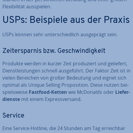
Fle­xi­bi­li­tät aus­spie­len.
USPs: Beispiele aus der Praxis
USPs können sehr un­ter­schied­lich aus­ge­prägt sein.
Zeit­er­spar­nis bzw. Ge­schwin­dig­keit
Produkte werden in kurzer Zeit pro­du­ziert und geliefert,
Dienst­leis­tun­gen schnell aus­ge­führt. Der Faktor Zeit ist in
vielen Bereichen von großer Bedeutung und eignet sich
optimal als Unique Selling Pro­po­si­ti­on. Diese nutzen bei­
spiels­wei­se
Fastfood-Ketten
wie McDonalds oder
Lie­fer­
diens­te
mit einem Ex­press­ver­sand.
Service
Eine Service-Hotline, die 24 Stunden am Tag er­reich­bar