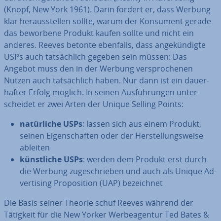
(Knopf, New York 1961). Darin fordert er, dass Werbung
klar her­aus­stel­len sollte, warum der Konsument gerade
das beworbene Produkt kaufen sollte und nicht ein
anderes. Reeves betonte ebenfalls, dass an­ge­kün­dig­te
USPs auch tat­säch­lich gegeben sein müssen: Das
Angebot muss den in der Werbung ver­spro­che­nen
Nutzen auch tat­säch­lich haben. Nur dann ist ein dau­er­
haf­ter Erfolg möglich. In seinen Aus­füh­run­gen un­ter­
schei­det er zwei Arten der Unique Selling Points:
na­tür­li­che USPs
: lassen sich aus einem Produkt,
seinen Ei­gen­schaf­ten oder der Her­stel­lungs­wei­se
ableiten
künst­li­che USPs
: werden dem Produkt erst durch
die Werbung zu­ge­schrie­ben und auch als Unique Ad­
ver­ti­sing Pro­po­si­ti­on (UAP) be­zeich­net
Die Basis seiner Theorie schuf Reeves während der
Tätigkeit für die New Yorker Wer­be­agen­tur Ted Bates &