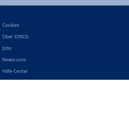
Cookies
Über IONOS
Jobs
Newsroom
Hilfe-Center
AGB
Da­ten­schutz
Impressum