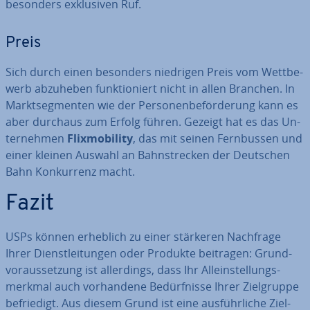
besonders ex­klu­si­ven Ruf.
Preis
Sich durch einen besonders niedrigen Preis vom Wett­be­
werb abzuheben funk­tio­niert nicht in allen Branchen. In
Markt­seg­men­ten wie der Per­so­nen­be­för­de­rung kann es
aber durchaus zum Erfolg führen. Gezeigt hat es das Un­
ter­neh­men
Flix­mo­bi­li­ty
, das mit seinen Fern­bus­sen und
einer kleinen Auswahl an Bahn­stre­cken der Deutschen
Bahn Kon­kur­renz macht.
Fazit
USPs können erheblich zu einer stärkeren Nachfrage
Ihrer Dienst­lei­tun­gen oder Produkte beitragen: Grund­
vor­aus­set­zung ist al­ler­dings, dass Ihr Al­lein­stel­lungs­
merk­mal auch vor­han­de­ne Be­dürf­nis­se Ihrer Ziel­grup­pe
be­frie­digt. Aus diesem Grund ist eine aus­führ­li­che Ziel­