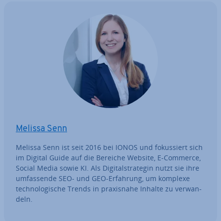
Melissa Senn
Melissa Senn ist seit 2016 bei IONOS und fo­kus­siert sich
im Digital Guide auf die Bereiche Website, E-Commerce,
Social Media sowie KI. Als Di­gi­tal­stra­te­gin nutzt sie ihre
um­fas­sen­de SEO- und GEO-Erfahrung, um komplexe
tech­no­lo­gi­sche Trends in pra­xis­na­he Inhalte zu ver­wan­
deln.