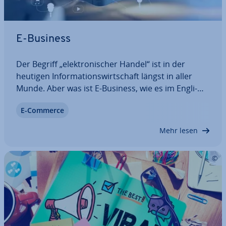
E-Business
Der Begriff „elek­tro­ni­scher Handel“ ist in der
heutigen In­for­ma­ti­ons­wirt­schaft längst in aller
Munde. Aber was ist E-Business, wie es im Eng­li­
schen heißt, ei­gent­lich genau? Viel zu oft wird der
E-Commerce
Begriff synonym zum Ausdruck „E-Commerce“
verwendet. Aber das ist ge­nau­ge­nom­men nicht…
Mehr lesen