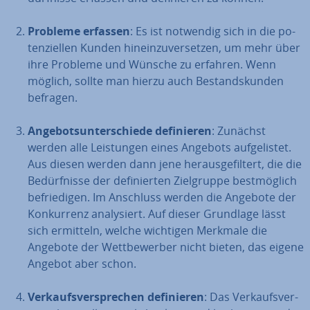
Probleme erfassen
: Es ist notwendig sich in die po­
ten­zi­el­len Kunden hin­ein­zu­ver­set­zen, um mehr über
ihre Probleme und Wünsche zu erfahren. Wenn
möglich, sollte man hierzu auch Be­stands­kun­den
befragen.
An­ge­bots­un­ter­schie­de de­fi­nie­ren
: Zunächst
werden alle Leis­tun­gen eines Angebots auf­ge­lis­tet.
Aus diesen werden dann jene her­aus­ge­fil­tert, die die
Be­dürf­nis­se der de­fi­nier­ten Ziel­grup­pe best­mög­lich
be­frie­di­gen. Im Anschluss werden die Angebote der
Kon­kur­renz ana­ly­siert. Auf dieser Grundlage lässt
sich ermitteln, welche wichtigen Merkmale die
Angebote der Wett­be­wer­ber nicht bieten, das eigene
Angebot aber schon.
Ver­kaufs­ver­spre­chen de­fi­nie­ren
: Das Ver­kaufs­ver­