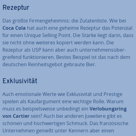
Rezeptur
Das größte Fir­men­ge­heim­nis: die Zu­ta­ten­lis­te. Wie bei
Coca Cola
hat auch eine geheime Rezeptur das Potenzial
für einen Unique Selling Point. Die Stärke liegt darin, dass
sie nicht ohne weiteres kopiert werden kann. Die
Rezeptur als USP kann aber auch un­ter­neh­mens­über­
grei­fend funk­tio­nie­ren. Bestes Beispiel ist das nach dem
deutschen Rein­heits­ge­bot gebraute Bier.
Ex­klu­si­vi­tät
Auch emo­tio­na­le Werte wie Ex­klu­si­vi­tät und Prestige
spielen als Kauf­ar­gu­ment eine wichtige Rolle. Warum
muss es bei­spiels­wei­se unbedingt ein
Ver­lo­bungs­ring
von Cartier
sein? Auch bei anderen Juweliere gibt es
schönen und hoch­wer­ti­gen Schmuck. Das fran­zö­si­sche
Un­ter­neh­men genießt unter Kennern aber einen