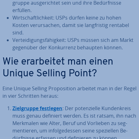
grup­pe aus­ge­rich­tet sein und ihre Be­dürf­nis­se
erfüllen.
Wirt­schaft­lich­keit: USPs dürfen keine zu hohen
Kosten ver­ur­sa­chen, damit sie lang­fris­tig rentabel
sind.
Ver­tei­di­gungs­fä­hig­keit: USPs müssen sich am Markt
gegenüber der Kon­kur­renz behaupten können.
Wie er­ar­bei­tet man einen
Unique Selling Point?
Eine Unique Selling Pro­po­si­ti­on arbeitet man in der Regel
in vier Schritten heraus:
Ziel­grup­pe festlegen
: Der po­ten­zi­el­le Kun­den­kreis
muss genau definiert werden. Es ist ratsam, ihn nach
Merkmalen wie Alter, Beruf und Vorlieben zu seg­
men­tie­ren, um in­fol­ge­des­sen seine spe­zi­el­len Be­
dürf­nis­se erfassen und de­fi­nie­ren zu können.