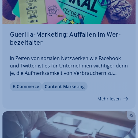
Guerilla-Marketing: Auffallen im Wer­
be­zeit­al­ter
In Zeiten von sozialen Netz­wer­ken wie Facebook
und Twitter ist es für Un­ter­neh­men wichtiger denn
je, die Auf­merk­sam­keit von Ver­brau­chern zu
gewinnen. Doch wie sticht man aus der Flut der
E-Commerce
Content Marketing
mul­ti­me­dia­len Reklame heraus? Das so­ge­nann­te
Guerilla-Marketing bietet die Chance, ein…
Mehr lesen