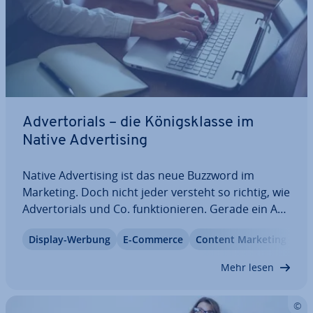
Ad­ver­to­ri­als – die Kö­nigs­klas­se im
Native Ad­ver­ti­sing
Native Ad­ver­ti­sing ist das neue Buzzword im
Marketing. Doch nicht jeder versteht so richtig, wie
Ad­ver­to­ri­als und Co. funk­tio­nie­ren. Gerade ein Ad­
ver­to­ri­al darf nicht mit platter Schleich­wer­bung
Display-Werbung
E-Commerce
Content Marketing
ver­wech­selt werden – als Ad­ver­ti­ser muss man
sich an bestimmte Spiel­re­geln halten.…
Mehr lesen