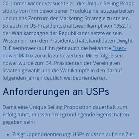
Co. Immer wieder versuchte er, die Unique Selling Pro­po­
si­ti­ons von ihm be­wor­be­ner Produkte her­aus­zu­ar­bei­ten
und in das Zentrum der Marketing-Strategie zu stellen.
So auch im US-Prä­si­dent­schafts­wahl­kampf von 1952. In
der Wahl­kam­pa­gne der Re­pu­bli­ka­ner setzte er sein
Wissen ein, um den Prä­si­dent­schafts­kan­di­da­ten Dwight
D. Ei­sen­hower (auf ihn geht auch die bekannte
Ei­sen­
hower Matrix
zurück) zu bewerben. Mit Erfolg: Ei­sen­
hower wurde zum 34. Prä­si­den­ten der Ver­ei­nig­ten
Staaten gewählt und die Wahl­kämp­fe in den darauf
folgenden Jahren deutlich wer­be­ori­en­tier­ter.
An­for­de­run­gen an USPs
Damit eine Unique Selling Pro­po­si­ti­on dauerhaft zum
Erfolg führt, müssen drei grund­le­gen­de Ei­gen­schaf­ten
gegeben sein:
Ziel­grup­pen­ori­en­tie­rung: USPs müssen auf eine Ziel­