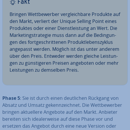
Fakt
Bringen Wett­be­wer­ber ver­gleich­ba­re Produkte auf
den Markt, verliert der Unique Selling Point eines
Produktes oder einer Dienst­leis­tung an Wert. Die
Mar­ke­ting­stra­te­gie muss dann auf die Be­din­gun­
gen des fort­ge­schrit­te­nen Pro­dukt­le­bens­zy­klus
angepasst werden. Möglich ist das unter anderem
über den Preis. Entweder werden gleiche Leis­tun­
gen zu güns­ti­ge­ren Preisen angeboten oder mehr
Leis­tun­gen zu demselben Preis.
Phase 5
: Sie ist durch einen deut­li­chen Rückgang von
Absatz und Umsatz ge­kenn­zeich­net. Die Wett­be­wer­ber
bringen ak­tu­el­le­re Angebote auf den Markt. Anbieter
bereiten sich idea­ler­wei­se auf diese Phase vor und
ersetzen das Angebot durch eine neue Version oder