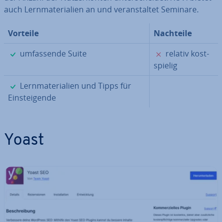
auch Lern­ma­te­ria­li­en an und ver­an­stal­tet Seminare.
Vorteile
Nachteile
✓
✗
um­fas­sen­de Suite
relativ kost­
spie­lig
✓
Lern­ma­te­ria­li­en und Tipps für
Ein­stei­gen­de
Yoast