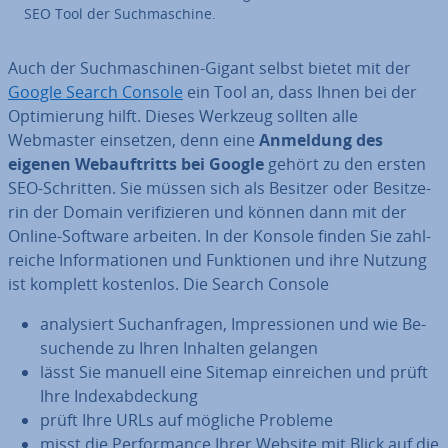
SEO Tool der Such­ma­schi­ne.
Auch der Such­ma­schi­nen-Gigant selbst bietet mit der
Google Search Console
ein Tool an, dass Ihnen bei der
Op­ti­mie­rung hilft. Dieses Werkzeug sollten alle
Webmaster einsetzen, denn eine
Anmeldung des
eigenen Web­auf­tritts bei Google
gehört zu den ersten
SEO-Schritten. Sie müssen sich als Besitzer oder Be­sit­ze­
rin der Domain ve­ri­fi­zie­ren und können dann mit der
Online-Software arbeiten. In der Konsole finden Sie zahl­
rei­che In­for­ma­tio­nen und Funk­tio­nen und ihre Nutzung
ist komplett kostenlos. Die Search Console
ana­ly­siert Such­an­fra­gen, Im­pres­sio­nen und wie Be­
su­chen­de zu Ihren Inhalten gelangen
lässt Sie manuell eine Sitemap ein­rei­chen und prüft
Ihre In­dex­ab­de­ckung
prüft Ihre URLs auf mögliche Probleme
misst die Per­for­mance Ihrer Website mit Blick auf die