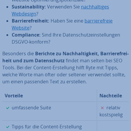
Sus­taina­bi­li­ty:
Verwenden Sie
nach­hal­ti­ges
Webdesign
?
Bar­rie­re­frei­heit:
Haben Sie eine
bar­rie­re­freie
Website
?
Com­pli­ance:
Sind Ihre Da­ten­schutz­ein­stel­lun­gen
DSGVO-konform?
Besonders die
Berichte zu Nach­hal­tig­keit, Bar­rie­re­frei­
heit und zum Da­ten­schutz
findet man selten bei SEO
Tools. Bei der Content-Er­stel­lung hilft Ryte mit Tipps,
welche Worte man öfter oder seltener verwendet sollte,
um einen passenden Text zu erstellen.
Vorteile
Nachteile
✓
✗
um­fas­sen­de Suite
relativ
kost­spie­lig
✓
Tipps für die Content-Er­stel­lung