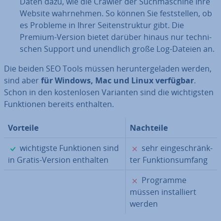
Daten dazu, wie die Crawler der Such­ma­schi­ne Ihre
Website wahr­neh­men. So können Sie fest­stel­len, ob
es Probleme in Ihrer Sei­ten­struk­tur gibt. Die
Premium-Version bietet darüber hinaus nur tech­ni­
schen Support und unendlich große Log-Dateien an.
Die beiden SEO Tools müssen her­un­ter­ge­la­den werden,
sind aber
für Windows, Mac und Linux verfügbar
.
Schon in den kos­ten­lo­sen Varianten sind die wich­tigs­ten
Funk­tio­nen bereits enthalten.
Vorteile
Nachteile
✓
✗
wich­tigs­te Funk­tio­nen sind
sehr ein­ge­schränk­
in Gratis-Version enthalten
ter Funk­ti­ons­um­fang
✗
Programme
müssen in­stal­liert
werden