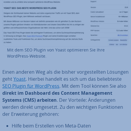
Mit dem SEO Plugin von Yoast op­ti­mie­ren Sie Ihre
WordPress-Website.
Einen anderen Weg als die bisher vor­ge­stell­ten Lösungen
geht
Yoast
. Hierbei handelt es sich um das be­lieb­tes­te
SEO Plugin für WordPress
. Mit dem Tool können Sie also
direkt im Dashboard des Content Ma­nage­ment
Systems (CMS) arbeiten
. Der Vorteile: Än­de­run­gen
werden direkt umgesetzt. Zu den wichtigen Funk­tio­nen
der Er­wei­te­rung gehören:
Hilfe beim Erstellen von Meta-Daten