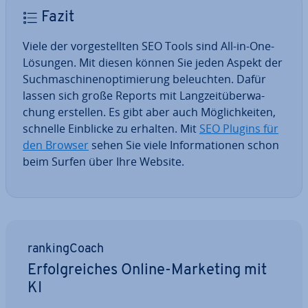
Fazit
Viele der vor­ge­stell­ten SEO Tools sind All-in-One-
Lösungen. Mit diesen können Sie jeden Aspekt der
Such­ma­schi­nen­op­ti­mie­rung be­leuch­ten. Dafür
lassen sich große Reports mit Lang­zeit­über­wa­
chung erstellen. Es gibt aber auch Mög­lich­kei­ten,
schnelle Einblicke zu erhalten. Mit
SEO Plugins für
den Browser
sehen Sie viele In­for­ma­tio­nen schon
beim Surfen über Ihre Website.
ran­king­Coach
Er­folg­rei­ches Online-Marketing mit
KI