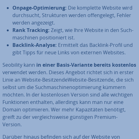
Onpage-Op­ti­mie­rung:
Die komplette Website wird
durch­sucht, Struk­tu­ren werden of­fen­ge­legt, Fehler
werden angezeigt.
Rank Tracking:
Zeigt, wie Ihre Website in den Such­
ma­schi­nen po­si­tio­niert ist.
Backlink-Analyse:
Ermittelt das Backlink-Profil und
gibt Tipps für neue Links von externen Websites.
Seobility kann
in einer Basis-Variante bereits kostenlos
verwendet werden. Dieses Angebot richtet sich in erster
Linie an Website-Be­sit­zen­de­Website-Be­sit­zen­de, die sich
selbst um die Such­ma­schi­nen­op­ti­mie­rung kümmern
möchten. In der kos­ten­lo­sen Version sind alle wichtigen
Funk­tio­nen enthalten, al­ler­dings kann man nur eine
Domain op­ti­mie­ren. Wer mehr Ka­pa­zi­tä­ten benötigt,
greift zu der ver­gleichs­wei­se günstigen Premium-
Version.
Darüber hinaus befinden sich auf der Website von