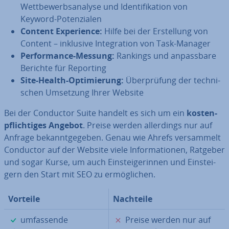
Wett­be­werbs­ana­ly­se und Iden­ti­fi­ka­ti­on von
Keyword-Po­ten­zia­len
Content Ex­pe­ri­ence:
Hilfe bei der Er­stel­lung von
Content – inklusive In­te­gra­ti­on von Task-Manager
Per­for­mance-Messung:
Rankings und an­pass­ba­re
Berichte für Reporting
Site-Health-Op­ti­mie­rung:
Über­prü­fung der tech­ni­
schen Umsetzung Ihrer Website
Bei der Conductor Suite handelt es sich um ein
kos­ten­
pflich­ti­ges Angebot
. Preise werden al­ler­dings nur auf
Anfrage be­kannt­ge­ge­ben. Genau wie Ahrefs ver­sam­melt
Conductor auf der Website viele In­for­ma­tio­nen, Ratgeber
und sogar Kurse, um auch Ein­stei­ge­rin­nen und Ein­stei­
gern den Start mit SEO zu er­mög­li­chen.
Vorteile
Nachteile
✓
✗
um­fas­sen­de
Preise werden nur auf