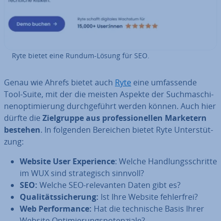
Ryte bietet eine Rundum-Lösung für SEO.
Genau wie Ahrefs bietet auch
Ryte
eine um­fas­sen­de
Tool-Suite, mit der die meisten Aspekte der Such­ma­schi­
nen­op­ti­mie­rung durch­ge­führt werden können. Auch hier
dürfte die
Ziel­grup­pe aus pro­fes­sio­nel­len Marketern
bestehen
. In folgenden Bereichen bietet Ryte Un­ter­stüt­
zung:
Website User Ex­pe­ri­ence
: Welche Hand­lungs­schrit­te
im WUX sind stra­te­gisch sinnvoll?
SEO:
Welche SEO-re­le­van­ten Daten gibt es?
Qua­li­täts­si­che­rung:
Ist Ihre Website feh­ler­frei?
Web Per­for­mance:
Hat die tech­ni­sche Basis Ihrer
Website Op­ti­mie­rungs­po­ten­zia­le?