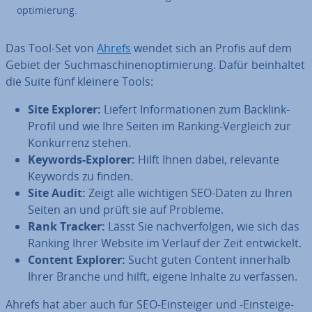
op­ti­mie­rung.
Das Tool-Set von
Ahrefs
wendet sich an Profis auf dem
Gebiet der Such­ma­schi­nen­op­ti­mie­rung. Dafür be­inhal­tet
die Suite fünf kleinere Tools:
Site Explorer:
Liefert In­for­ma­tio­nen zum Backlink-
Profil und wie Ihre Seiten im Ranking-Vergleich zur
Kon­kur­renz stehen.
Keywords-Explorer:
Hilft Ihnen dabei, relevante
Keywords zu finden.
Site Audit:
Zeigt alle wichtigen SEO-Daten zu Ihren
Seiten an und prüft sie auf Probleme.
Rank Tracker:
Lässt Sie nach­ver­fol­gen, wie sich das
Ranking Ihrer Website im Verlauf der Zeit ent­wi­ckelt.
Content Explorer:
Sucht guten Content innerhalb
Ihrer Branche und hilft, eigene Inhalte zu verfassen.
Ahrefs hat aber auch für SEO-Ein­stei­ger und -Ein­stei­ge­