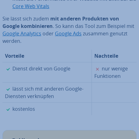
Core Web Vitals
Sie lässt sich zudem
mit anderen Produkten von
Google kom­bi­nie­ren
. So kann das Tool zum Beispiel mit
Google Analytics
oder
Google Ads
zusammen genutzt
werden.
Vorteile
Nachteile
✓
✗
Dienst direkt von Google
nur wenige
Funk­tio­nen
✓
lässt sich mit anderen Google-
Diensten ver­knüp­fen
✓
kostenlos