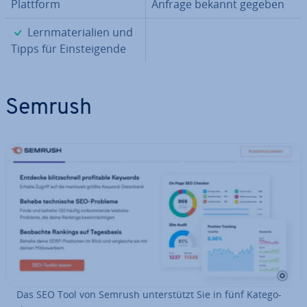
Plattform
Anfrage bekannt gegeben
✓
Lern­ma­te­ria­li­en und
Tipps für Ein­stei­gen­de
Semrush
Das SEO Tool von Semrush un­ter­stützt Sie in fünf Ka­te­go­