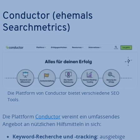
Conductor (ehemals
Searchme­trics)
Die Plattform von Conductor bietet ver­schie­de­ne SEO
Tools.
Die Plattform
Conductor
vereint ein um­fas­sen­des
Angebot an nütz­li­chen Hilfs­mit­teln in sich:
Keyword-Recherche und -tracking:
aus­gie­bi­ge