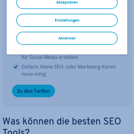
ran­king­Coach
Akzeptieren
Er­folg­rei­ches Online-Marketing mit
KI
Einstellungen
Kos­ten­güns­tig: Google-Ranking ver­bes­sern
Ablehnen
ohne teure Agentur
Effizient: Re­zen­sio­nen be­ant­wor­ten, Posts
für Social Media erstellen
Einfach: Keine SEO- oder Marketing-Kennt­
nis­se nötig
Zu den Tarifen
Was können die besten SEO
Tools?