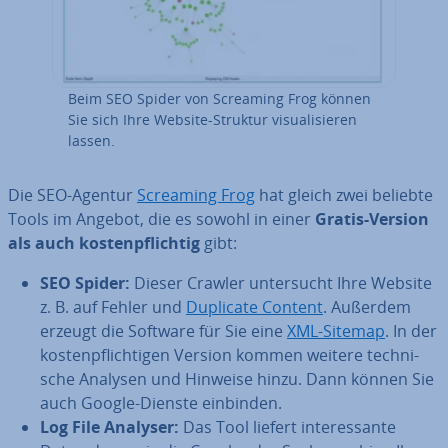
Beim SEO Spider von Screaming Frog können
Sie sich Ihre Website-Struktur vi­sua­li­sie­ren
lassen.
Die SEO-Agentur
Screaming Frog
hat gleich zwei beliebte
Tools im Angebot, die es sowohl in einer
Gratis-Version
als auch kos­ten­pflich­tig
gibt:
SEO Spider:
Dieser Crawler un­ter­sucht Ihre Website
z. B. auf Fehler und
Duplicate Content
. Außerdem
erzeugt die Software für Sie eine
XML-Sitemap
. In der
kos­ten­pflich­ti­gen Version kommen weitere tech­ni­
sche Analysen und Hinweise hinzu. Dann können Sie
auch Google-Dienste einbinden.
Log File Analyser:
Das Tool liefert in­ter­es­san­te