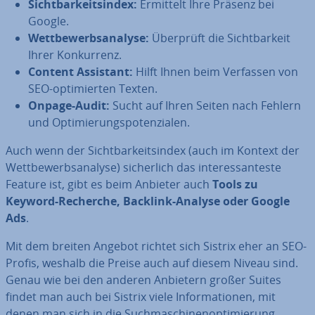
Sicht­bar­keits­in­dex:
Ermittelt Ihre Präsenz bei
Google.
Wett­be­werbs­ana­ly­se:
Überprüft die Sicht­bar­keit
Ihrer Kon­kur­renz.
Content Assistant:
Hilft Ihnen beim Verfassen von
SEO-op­ti­mier­ten Texten.
Onpage-Audit:
Sucht auf Ihren Seiten nach Fehlern
und Op­ti­mie­rungs­po­ten­zia­len.
Auch wenn der Sicht­bar­keits­in­dex (auch im Kontext der
Wett­be­werbs­ana­ly­se) si­cher­lich das in­ter­es­san­tes­te
Feature ist, gibt es beim Anbieter auch
Tools zu
Keyword-Recherche, Backlink-Analyse oder Google
Ads
.
Mit dem breiten Angebot richtet sich Sistrix eher an SEO-
Profis, weshalb die Preise auch auf diesem Niveau sind.
Genau wie bei den anderen Anbietern großer Suites
findet man auch bei Sistrix viele In­for­ma­tio­nen, mit
denen man sich in die Such­ma­schi­nen­op­ti­mie­rung