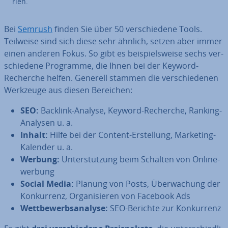
rien.
Bei
Semrush
finden Sie über 50 ver­schie­de­ne Tools.
Teilweise sind sich diese sehr ähnlich, setzen aber immer
einen anderen Fokus. So gibt es bei­spiels­wei­se sechs ver­
schie­de­ne Programme, die Ihnen bei der Keyword-
Recherche helfen. Generell stammen die ver­schie­de­nen
Werkzeuge aus diesen Bereichen:
SEO:
Backlink-Analyse, Keyword-Recherche, Ranking-
Analysen u. a.
Inhalt:
Hilfe bei der Content-Er­stel­lung, Marketing-
Kalender u. a.
Werbung:
Un­ter­stüt­zung beim Schalten von On­line­
wer­bung
Social Media:
Planung von Posts, Über­wa­chung der
Kon­kur­renz, Or­ga­ni­sie­ren von Facebook Ads
Wett­be­werbs­ana­ly­se:
SEO-Berichte zur Kon­kur­renz