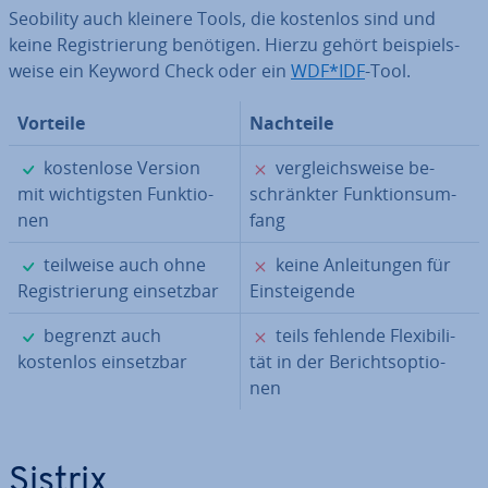
Seobility auch kleinere Tools, die kostenlos sind und
keine Re­gis­trie­rung benötigen. Hierzu gehört bei­spiels­
wei­se ein Keyword Check oder ein
WDF*IDF
-Tool.
Vorteile
Nachteile
✓
✗
kos­ten­lo­se Version
ver­gleichs­wei­se be­
mit wich­tigs­ten Funk­tio­
schränk­ter Funk­ti­ons­um­
nen
fang
✓
✗
teilweise auch ohne
keine An­lei­tun­gen für
Re­gis­trie­rung ein­setz­bar
Ein­stei­gen­de
✓
✗
begrenzt auch
teils fehlende Fle­xi­bi­li­
kostenlos ein­setz­bar
tät in der Be­richts­op­tio­
nen
Sistrix