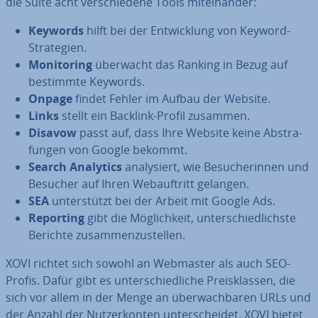
die Suite acht ver­schie­de­ne Tools mit­ein­an­der:
Keywords
hilft bei der Ent­wick­lung von Keyword-
Stra­te­gien.
Mo­ni­to­ring
überwacht das Ranking in Bezug auf
bestimmte Keywords.
Onpage
findet Fehler im Aufbau der Website.
Links
stellt ein Backlink-Profil zusammen.
Disavow
passt auf, dass Ihre Website keine Ab­stra­
fun­gen von Google bekommt.
Search Analytics
ana­ly­siert, wie Be­su­che­rin­nen und
Besucher auf Ihren Web­auf­tritt gelangen.
SEA
un­ter­stützt bei der Arbeit mit Google Ads.
Reporting
gibt die Mög­lich­keit, un­ter­schied­lichs­te
Berichte zu­sam­men­zu­stel­len.
XOVI richtet sich sowohl an Webmaster als auch SEO-
Profis. Dafür gibt es un­ter­schied­li­che Preis­klas­sen, die
sich vor allem in der Menge an über­wach­ba­ren URLs und
der Anzahl der Nut­zer­kon­ten un­ter­schei­det. XOVI bietet