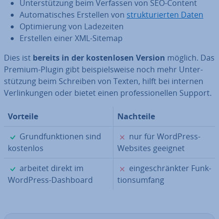
Un­ter­stüt­zung beim Verfassen von SEO-Content
Au­to­ma­ti­sches Erstellen von
struk­tu­rier­ten Daten
Op­ti­mie­rung von La­de­zei­ten
Erstellen einer XML-Sitemap
Dies ist
bereits in der kos­ten­lo­sen Version
möglich. Das
Premium-Plugin gibt bei­spiels­wei­se noch mehr Un­ter­
stüt­zung beim Schreiben von Texten, hilft bei internen
Ver­lin­kun­gen oder bietet einen pro­fes­sio­nel­len Support.
Vorteile
Nachteile
✓
✗
Grund­funk­tio­nen sind
nur für WordPress-
kostenlos
Websites geeignet
✓
✗
arbeitet direkt im
ein­ge­schränk­ter Funk­
WordPress-Dashboard
ti­ons­um­fang