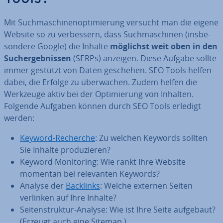
Mit Such­ma­schi­nen­op­ti­mie­rung versucht man die eigene
Website so zu ver­bes­sern, dass Such­ma­schi­nen (ins­be­
son­de­re Google) die Inhalte
möglichst weit oben in den
Such­ergeb­nis­sen
(SERPs) anzeigen. Diese Aufgabe sollte
immer gestützt von Daten geschehen. SEO Tools helfen
dabei, die Erfolge zu über­wa­chen. Zudem helfen die
Werkzeuge aktiv bei der Op­ti­mie­rung von Inhalten.
Folgende Aufgaben können durch SEO Tools erledigt
werden:
Keyword-Recherche
: Zu welchen Keywords sollten
Sie Inhalte pro­du­zie­ren?
Keyword Mo­ni­to­ring: Wie rankt Ihre Website
momentan bei re­le­van­ten Keywords?
Analyse der
Backlinks
: Welche externen Seiten
verlinken auf Ihre Inhalte?
Sei­ten­struk­tur-Analyse: Wie ist Ihre Seite aufgebaut?
(Erzeugt auch eine Sitemap.)