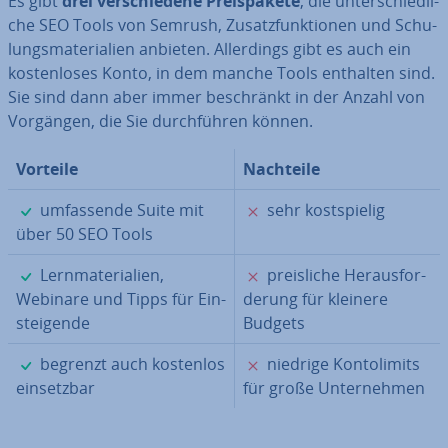
Es gibt
drei ver­schie­de­ne Preis­pa­ke­te
, die un­ter­schied­li­
che SEO Tools von Semrush, Zu­satz­funk­tio­nen und Schu­
lungs­ma­te­ria­li­en anbieten. Al­ler­dings gibt es auch ein
kos­ten­lo­ses Konto, in dem manche Tools enthalten sind.
Sie sind dann aber immer be­schränkt in der Anzahl von
Vorgängen, die Sie durch­füh­ren können.
Vorteile
Nachteile
✓
✗
um­fas­sen­de Suite mit
sehr kost­spie­lig
über 50 SEO Tools
✓
✗
Lern­ma­te­ria­li­en,
preis­li­che Her­aus­for­
Webinare und Tipps für Ein­
de­rung für kleinere
stei­gen­de
Budgets
✓
✗
begrenzt auch kostenlos
niedrige Kon­to­li­mits
ein­setz­bar
für große Un­ter­neh­men