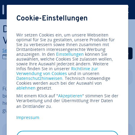
Digital Guide
Cookie-Einstellungen
Zum Haupt­in­halt springen
Die besten 10 SEO Tools im
Wir setzen Cookies ein, um unsere Webseiten
Vergleich
optimal für Sie zu gestalten, unsere Produkte für
Sie zu verbessern sowie Ihnen zusammen mit
Drittanbietern interessengerechte Werbung
Sebastian Mews
Auf Facebook teilen
Auf Twitter teilen
Auf LinkedIn tei
anzuzeigen. In den
Einstellungen
können Sie
11.06.2024
auswählen, welche Cookies Sie zulassen wollen,
sowie Ihre Auswahl jederzeit ändern. Weitere
Infos finden Sie in unserer
Richtlinie zur
Verwendung von Cookies
und in unseren
In­halts­ver­zeich­nis
Datenschutzhinweisen
. Technisch notwendige
Cookies werden auch bei der Auswahl von
ablehnen
gesetzt.
Für er­folg­rei­che
Such­ma­schi­nen­op­ti­mie­rung
(SEO)
benötigt man Kenn­zah­len und Hilfs­mit­tel. SEO Tools
Mit einem Klick auf "
Akzeptieren
" stimmen Sie der
Verarbeitung und der Übermittlung Ihrer Daten
helfen Ihnen dabei, Ihrer Website bei Google & Co. eine
an Drittländer zu.
gute Position zu ver­schaf­fen.
Impressum