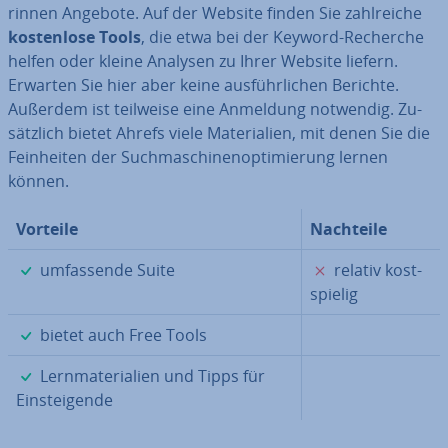
rin­nen Angebote. Auf der Website finden Sie zahl­rei­che
kos­ten­lo­se Tools
, die etwa bei der Keyword-Recherche
helfen oder kleine Analysen zu Ihrer Website liefern.
Erwarten Sie hier aber keine aus­führ­li­chen Berichte.
Außerdem ist teilweise eine Anmeldung notwendig. Zu­
sätz­lich bietet Ahrefs viele Ma­te­ria­li­en, mit denen Sie die
Fein­hei­ten der Such­ma­schi­nen­op­ti­mie­rung lernen
können.
Vorteile
Nachteile
✓
✗
um­fas­sen­de Suite
relativ kost­
spie­lig
✓
bietet auch Free Tools
✓
Lern­ma­te­ria­li­en und Tipps für
Ein­stei­gen­de