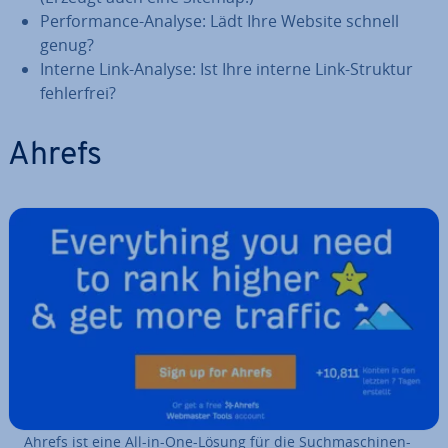
Per­for­mance-Analyse: Lädt Ihre Website schnell
genug?
Interne Link-Analyse: Ist Ihre interne Link-Struktur
feh­ler­frei?
Ahrefs
Ahrefs ist eine All-in-One-Lösung für die Such­ma­schi­nen­