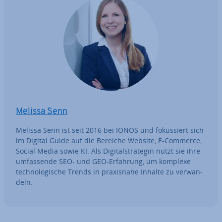
Melissa Senn
Melissa Senn ist seit 2016 bei IONOS und fo­kus­siert sich
im Digital Guide auf die Bereiche Website, E-Commerce,
Social Media sowie KI. Als Di­gi­tal­stra­te­gin nutzt sie ihre
um­fas­sen­de SEO- und GEO-Erfahrung, um komplexe
tech­no­lo­gi­sche Trends in pra­xis­na­he Inhalte zu ver­wan­
deln.