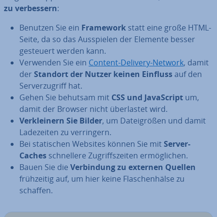
zu ver­bes­sern
:
Benutzen Sie ein
Framework
statt eine große HTML-
Seite, da so das Aus­spie­len der Elemente besser
gesteuert werden kann.
Verwenden Sie ein
Content-Delivery-Network
, damit
der
Standort der Nutzer keinen Einfluss
auf den
Ser­ver­zu­griff hat.
Gehen Sie behutsam mit
CSS und Ja­va­Script
um,
damit der Browser nicht über­las­tet wird.
Ver­klei­nern Sie Bilder
, um Da­tei­grö­ßen und damit
La­de­zei­ten zu ver­rin­gern.
Bei sta­ti­schen Websites können Sie mit
Server-
Caches
schnel­le­re Zu­griffs­zei­ten er­mög­li­chen.
Bauen Sie die
Ver­bin­dung zu externen Quellen
früh­zei­tig auf, um hier keine Fla­schen­häl­se zu
schaffen.