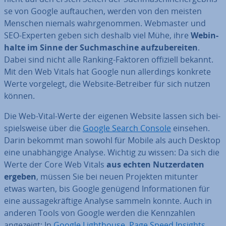
se von Google auf­tau­chen, werden von den meisten
Menschen niemals wahr­ge­nom­men. Webmaster und
SEO-Experten geben sich deshalb viel Mühe, ihre
Web­in­
hal­te im Sinne der Such­ma­schi­ne auf­zu­be­rei­ten
.
Dabei sind nicht alle Ranking-Faktoren offiziell bekannt.
Mit den Web Vitals hat Google nun al­ler­dings konkrete
Werte vorgelegt, die Website-Betreiber für sich nutzen
können.
Die Web-Vital-Werte der eigenen Website lassen sich bei­
spiels­wei­se über die
Google Search Console
einsehen.
Darin bekommt man sowohl für Mobile als auch Desktop
eine un­ab­hän­gi­ge Analyse. Wichtig zu wissen: Da sich die
Werte der Core Web Vitals
aus echten Nut­zer­da­ten
ergeben
, müssen Sie bei neuen Projekten mitunter
etwas warten, bis Google genügend In­for­ma­tio­nen für
eine aus­sa­ge­kräf­ti­ge Analyse sammeln konnte. Auch in
anderen Tools von Google werden die Kenn­zah­len
angezeigt: In
Google Light­house
,
Page Speed Insights