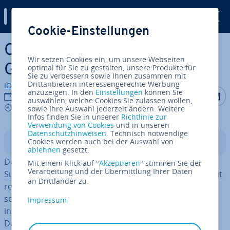
Digital Guide
Cookie-Einstellungen
Zum Haupt­in­halt springen
Core Web Vitals: Was bringen
Wir setzen Cookies ein, um unsere Webseiten
Googles Kenn­zah­len?
optimal für Sie zu gestalten, unsere Produkte für
Sie zu verbessern sowie Ihnen zusammen mit
Drittanbietern interessengerechte Werbung
IONOS Redaktion
anzuzeigen. In den
Einstellungen
können Sie
Auf Facebo
Auf Tw
A
12.01.2022
auswählen, welche Cookies Sie zulassen wollen,
9 mins
sowie Ihre Auswahl jederzeit ändern. Weitere
Infos finden Sie in unserer
Richtlinie zur
Verwendung von Cookies
und in unseren
Datenschutzhinweisen
. Technisch notwendige
Cookies werden auch bei der Auswahl von
In­halts­ver­zeich­nis
ablehnen
gesetzt.
Der be­kann­tes­te Such­ma­schi­nen­dienst versucht seine
Mit einem Klick auf "
Akzeptieren
" stimmen Sie der
Verarbeitung und der Übermittlung Ihrer Daten
Such­ergeb­nis­se für Nutzer stetig zu ver­bes­sern, u. a. mit
an Drittländer zu.
re­gel­mä­ßi­gen
Google-Updates
.Surfende sollen sowohl
schnell an In­for­ma­tio­nen kommen als auch ein
Impressum
insgesamt positives Erlebnis auf Websites haben.
Deshalb un­ter­stützt Google Admins und Content-