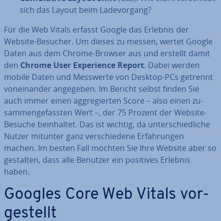
sich das Layout beim La­de­vor­gang?
Für die Web Vitals erfasst Google das Erlebnis der
Website-Besucher. Um dieses zu messen, wertet Google
Daten aus dem Chrome-Browser aus und erstellt damit
den
Chrome User Ex­pe­ri­ence Report
. Dabei werden
mobile Daten und Messwerte von Desktop-PCs getrennt
von­ein­an­der angegeben. Im Bericht selbst finden Sie
auch immer einen agg­re­gier­ten Score – also einen zu­
sam­men­ge­fass­ten Wert –, der 75 Prozent der Website-
Besuche be­inhal­tet. Das ist wichtig, da un­ter­schied­li­che
Nutzer mitunter ganz ver­schie­de­ne Er­fah­run­gen
machen. Im besten Fall möchten Sie Ihre Website aber so
gestalten, dass alle Benutzer ein positives Erlebnis
haben.
Googles Core Web Vitals vor­
ge­stellt