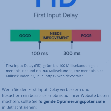
First Input Delay (FID): grün: bis 100 Mil­li­se­kun­den, gelb:
mehr als 100 und bis 300 Mil­li­se­kun­den, rot: mehr als 300
Mil­li­se­kun­den / Quelle: https://web.dev/vitals/
Wenn Sie den First Input Delay ver­bes­sern und
Besuchern ein besseres Erlebnis auf Ihrer Website bieten
möchten, sollte Sie
folgende Op­ti­mie­rungs­po­ten­zia­le
in Betracht ziehen: