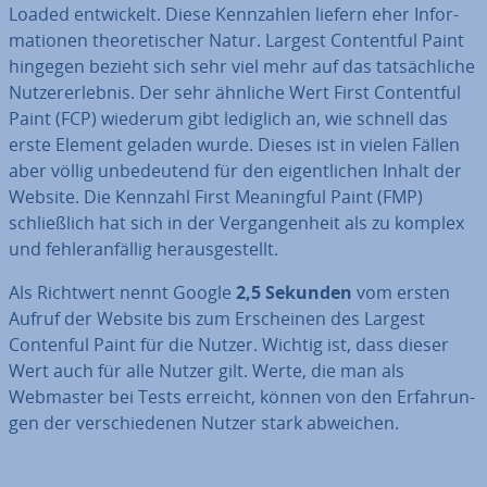
Loa­ded ent­wi­ckelt. Diese Kenn­zah­len liefern eher In­for­
ma­tio­nen theo­re­ti­scher Natur. Largest Con­tentful Paint
hingegen bezieht sich sehr viel mehr auf das tat­säch­li­che
Nut­zer­er­leb­nis. Der sehr ähnliche Wert First Con­tentful
Paint (FCP) wiederum gibt lediglich an, wie schnell das
erste Element geladen wurde. Dieses ist in vielen Fällen
aber völlig un­be­deu­tend für den ei­gent­li­chen Inhalt der
Website. Die Kennzahl First Meaningful Paint (FMP)
schließ­lich hat sich in der Ver­gan­gen­heit als zu komplex
und feh­ler­an­fäl­lig her­aus­ge­stellt.
Als Richtwert nennt Google
2,5 Sekunden
vom ersten
Aufruf der Website bis zum Er­schei­nen des Largest
Contenful Paint für die Nutzer. Wichtig ist, dass dieser
Wert auch für alle Nutzer gilt. Werte, die man als
Webmaster bei Tests erreicht, können von den Er­fah­run­
gen der ver­schie­de­nen Nutzer stark abweichen.