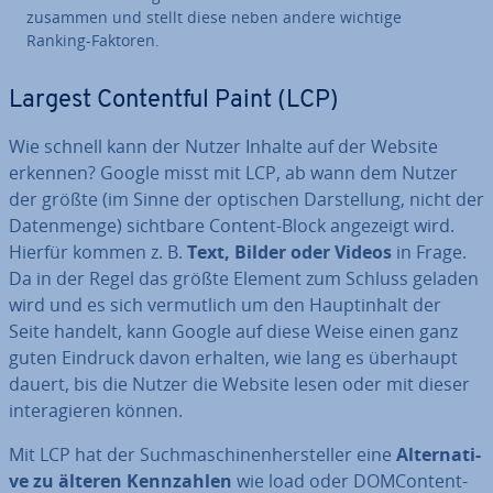
zusammen und stellt diese neben andere wichtige
Ranking-Faktoren.
Largest Con­tentful Paint (LCP)
Wie schnell kann der Nutzer Inhalte auf der Website
erkennen? Google misst mit LCP, ab wann dem Nutzer
der größte (im Sinne der optischen Dar­stel­lung, nicht der
Da­ten­men­ge) sichtbare Content-Block angezeigt wird.
Hierfür kommen z. B.
Text, Bilder oder Videos
in Frage.
Da in der Regel das größte Element zum Schluss geladen
wird und es sich ver­mut­lich um den Haupt­in­halt der
Seite handelt, kann Google auf diese Weise einen ganz
guten Eindruck davon erhalten, wie lang es überhaupt
dauert, bis die Nutzer die Website lesen oder mit dieser
in­ter­agie­ren können.
Mit LCP hat der Such­ma­schi­nen­her­stel­ler eine
Al­ter­na­ti­
ve zu älteren Kenn­zah­len
wie load oder DOM­Con­tent­