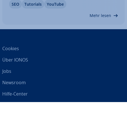
SEO
Tutorials
YouTube
Ihrer Clips in den Such­ergeb­nis­sen der Vi­deo­platt­
form be­ein­flus­sen. Mit YouTube-SEO in den…
Mehr lesen
Cookies
Über IONOS
Jobs
Newsroom
Hilfe-Center
AGB
Da­ten­schutz