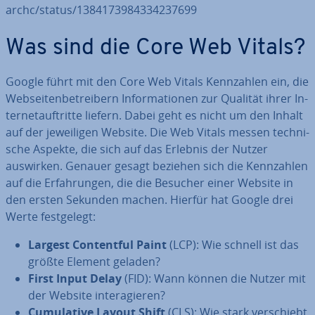
archc/status/1384173984334237699
Was sind die Core Web Vitals?
Google führt mit den Core Web Vitals Kenn­zah­len ein, die
Web­sei­ten­be­trei­bern In­for­ma­tio­nen zur Qualität ihrer In­
ter­net­auf­trit­te liefern. Dabei geht es nicht um den Inhalt
auf der je­wei­li­gen Website. Die Web Vitals messen tech­ni­
sche Aspekte, die sich auf das Erlebnis der Nutzer
auswirken. Genauer gesagt beziehen sich die Kenn­zah­len
auf die Er­fah­run­gen, die die Besucher einer Website in
den ersten Sekunden machen. Hierfür hat Google drei
Werte fest­ge­legt:
Largest Con­tentful Paint
(LCP): Wie schnell ist das
größte Element geladen?
First Input Delay
(FID): Wann können die Nutzer mit
der Website in­ter­agie­ren?
Cu­mu­la­ti­ve Layout Shift
(CLS): Wie stark ver­schiebt