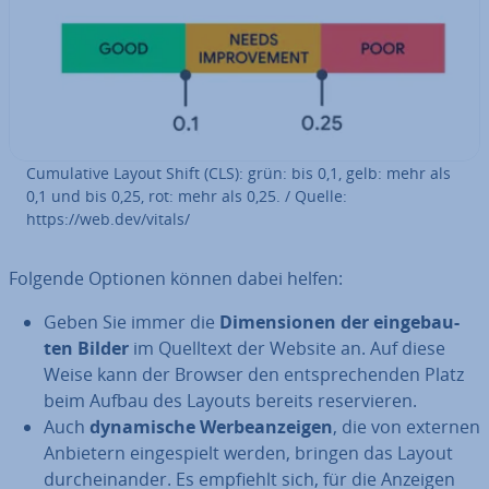
Cu­mu­la­ti­ve Layout Shift (CLS): grün: bis 0,1, gelb: mehr als
0,1 und bis 0,25, rot: mehr als 0,25. / Quelle:
https://web.dev/vitals/
Folgende Optionen können dabei helfen:
Geben Sie immer die
Di­men­sio­nen der ein­ge­bau­
ten Bilder
im Quelltext der Website an. Auf diese
Weise kann der Browser den ent­spre­chen­den Platz
beim Aufbau des Layouts bereits re­ser­vie­ren.
Auch
dy­na­mi­sche Wer­be­an­zei­gen
, die von externen
Anbietern ein­ge­spielt werden, bringen das Layout
durch­ein­an­der. Es empfiehlt sich, für die Anzeigen