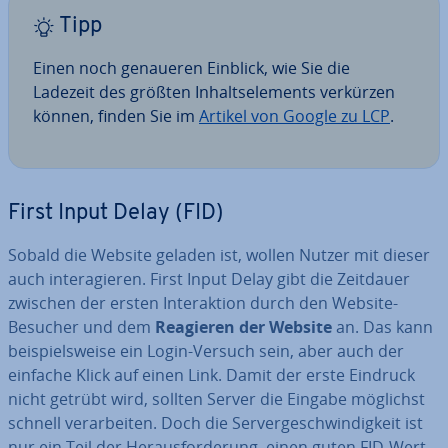
Tipp
Einen noch genaueren Einblick, wie Sie die
Ladezeit des größten In­halts­ele­ments verkürzen
können, finden Sie im
Artikel von Google zu LCP
.
First Input Delay (FID)
Sobald die Website geladen ist, wollen Nutzer mit dieser
auch in­ter­agie­ren. First Input Delay gibt die Zeitdauer
zwischen der ersten In­ter­ak­ti­on durch den Website-
Besucher und dem
Reagieren der Website
an. Das kann
bei­spiels­wei­se ein Login-Versuch sein, aber auch der
einfache Klick auf einen Link. Damit der erste Eindruck
nicht getrübt wird, sollten Server die Eingabe möglichst
schnell ver­ar­bei­ten. Doch die Ser­ver­ge­schwin­dig­keit ist
nur ein Teil der Her­aus­for­de­rung, einen guten FID-Wert