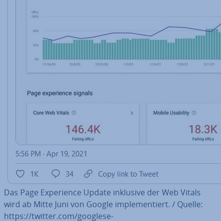
Das Page Ex­pe­ri­ence Update inklusive der Web Vitals
wird ab Mitte Juni von Google im­ple­men­tiert. / Quelle:
https://twitter.com/goog­le­se­