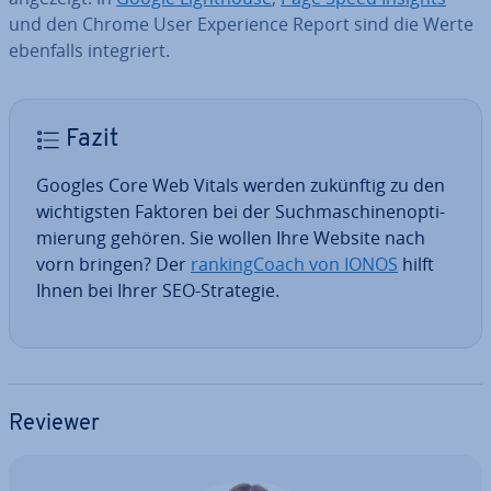
und den Chrome User Ex­pe­ri­ence Report sind die Werte
ebenfalls in­te­griert.
Fazit
Googles Core Web Vitals werden zukünftig zu den
wich­tigs­ten Faktoren bei der Such­ma­schi­nen­op­ti­
mie­rung gehören. Sie wollen Ihre Website nach
vorn bringen? Der
ran­king­Coach von IONOS
hilft
Ihnen bei Ihrer SEO-Strategie.
Reviewer