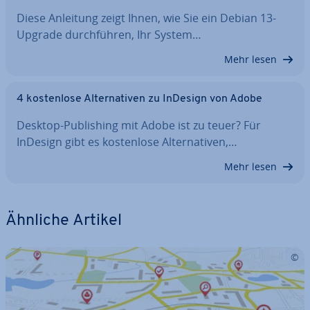
Diese Anleitung zeigt Ihnen, wie Sie ein Debian 13-
Upgrade durch­füh­ren, Ihr System…
Mehr lesen
4 kos­ten­lo­se Al­ter­na­ti­ven zu InDesign von Adobe
Desktop-Pu­bli­shing mit Adobe ist zu teuer? Für
InDesign gibt es kos­ten­lo­se Al­ter­na­ti­ven,…
Mehr lesen
Ähnliche Artikel