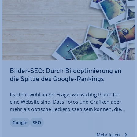
Bilder-SEO: Durch Bild­op­ti­mie­rung an
die Spitze des Google-Rankings
Es steht wohl außer Frage, wie wichtig Bilder für
eine Website sind. Dass Fotos und Grafiken aber
mehr als optische Le­cker­bis­sen sein können, die
Besucher für den eigenen Content be­geis­tern,
Google
SEO
scheint vielen Web­mas­tern nicht bekannt zu sein.
Denn der Such­ma­schi­nen­op­ti­mie­rung von…
Mehr lesen