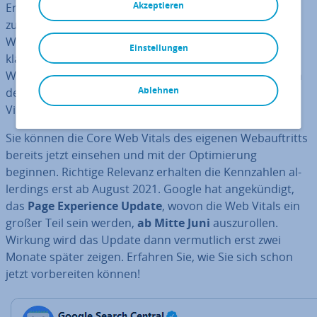
Akzeptieren
Ersteller für bessere Websites. Eine solche Maßnahme
zur Ver­bes­se­rung der Web­in­hal­te hat Google mit den
Web Vitals an­ge­sto­ßen:
ein­heit­li­che Kenn­zah­len
für
Einstellungen
klare Aussagen über die tech­ni­sche Qualität einer
Website. Wenn Sie selbst eine Website betreiben und in
Ablehnen
den SERPs nicht un­ter­ge­hen wollten, sollten die Web
Vitals Teil Ihrer SEO-Strategie sein.
Sie können die Core Web Vitals des eigenen Web­auf­tritts
bereits jetzt einsehen und mit der Op­ti­mie­rung
beginnen. Richtige Relevanz erhalten die Kenn­zah­len al­
ler­dings erst ab August 2021. Google hat an­ge­kün­digt,
das
Page Ex­pe­ri­ence Update
, wovon die Web Vitals ein
großer Teil sein werden,
ab Mitte Juni
aus­zu­rol­len.
Wirkung wird das Update dann ver­mut­lich erst zwei
Monate später zeigen. Erfahren Sie, wie Sie sich schon
jetzt vor­be­rei­ten können!