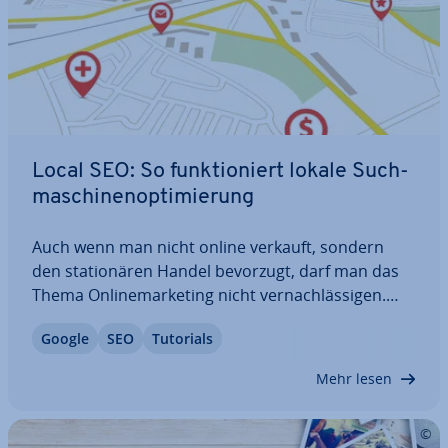
Local SEO: So funk­tio­niert lokale Such­
ma­schi­nen­op­ti­mie­rung
Auch wenn man nicht online verkauft, sondern
den sta­tio­nä­ren Handel bevorzugt, darf man das
Thema On­line­mar­ke­ting nicht ver­nach­läs­si­gen.
Viele Menschen suchen online nach Ein­kaufs­mög­
Google
SEO
Tutorials
lich­kei­ten in ihrer Nähe. Wer bei den lokalen Such­
ergeb­nis­sen nicht vorne auftaucht, verliert…
Mehr lesen