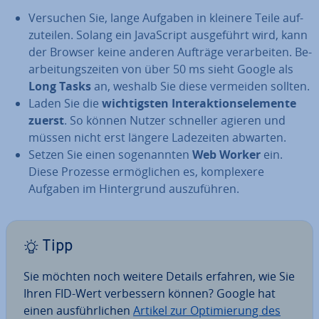
Versuchen Sie, lange Aufgaben in kleinere Teile auf­
zu­tei­len. Solang ein Ja­va­Script aus­ge­führt wird, kann
der Browser keine anderen Aufträge ver­ar­bei­ten. Be­
ar­bei­tungs­zei­ten von über 50 ms sieht Google als
Long Tasks
an, weshalb Sie diese vermeiden sollten.
Laden Sie die
wich­tigs­ten In­ter­ak­ti­ons­ele­men­te
zuerst
. So können Nutzer schneller agieren und
müssen nicht erst längere La­de­zei­ten abwarten.
Setzen Sie einen so­ge­nann­ten
Web Worker
ein.
Diese Prozesse er­mög­li­chen es, kom­ple­xe­re
Aufgaben im Hin­ter­grund aus­zu­füh­ren.
Tipp
Sie möchten noch weitere Details erfahren, wie Sie
Ihren FID-Wert ver­bes­sern können? Google hat
einen aus­führ­li­chen
Artikel zur Op­ti­mie­rung des