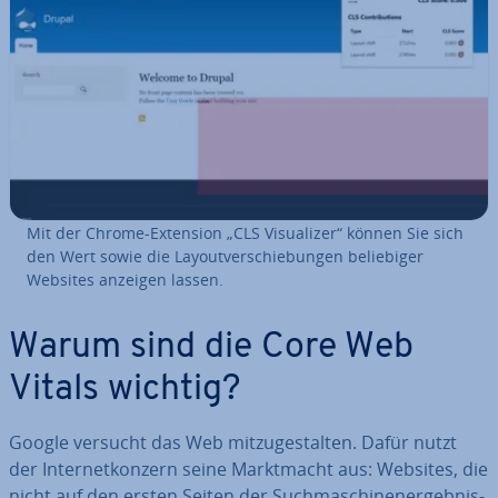
Mit der Chrome-Extension „CLS Vi­sua­li­zer“ können Sie sich
den Wert sowie die Lay­out­ver­schie­bun­gen be­lie­bi­ger
Websites anzeigen lassen.
Warum sind die Core Web
Vitals wichtig?
Google versucht das Web mit­zu­ge­stal­ten. Dafür nutzt
der In­ter­net­kon­zern seine Markt­macht aus: Websites, die
nicht auf den ersten Seiten der Such­ma­schi­nen­er­geb­nis­