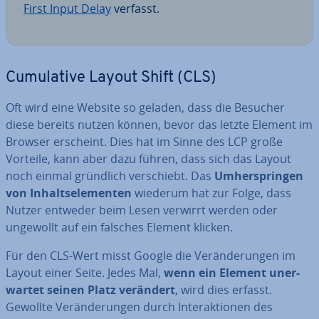
First Input Delay
verfasst.
Cu­mu­la­ti­ve Layout Shift (CLS)
Oft wird eine Website so geladen, dass die Besucher
diese bereits nutzen können, bevor das letzte Element im
Browser erscheint. Dies hat im Sinne des LCP große
Vorteile, kann aber dazu führen, dass sich das Layout
noch einmal gründlich ver­schiebt. Das
Um­her­sprin­gen
von In­halts­ele­men­ten
wiederum hat zur Folge, dass
Nutzer entweder beim Lesen verwirrt werden oder
ungewollt auf ein falsches Element klicken.
Für den CLS-Wert misst Google die Ver­än­de­run­gen im
Layout einer Seite. Jedes Mal,
wenn ein Element un­er­
war­tet seinen Platz verändert
, wird dies erfasst.
Gewollte Ver­än­de­run­gen durch In­ter­ak­tio­nen des