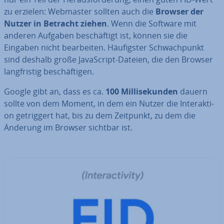
zu erzielen: Webmaster sollten auch die
Browser der
Nutzer in Betracht ziehen
. Wenn die Software mit
anderen Aufgaben be­schäf­tigt ist, können sie die
Eingaben nicht be­ar­bei­ten. Häu­figs­ter Schwach­punkt
sind deshalb große Ja­va­Script-Dateien, die den Browser
lang­fris­tig be­schäf­ti­gen.
Google gibt an, dass es ca.
100 Mil­li­se­kun­den
dauern
sollte von dem Moment, in dem ein Nutzer die In­ter­ak­ti­
on ge­trig­gert hat, bis zu dem Zeitpunkt, zu dem die
Änderung im Browser sichtbar ist.