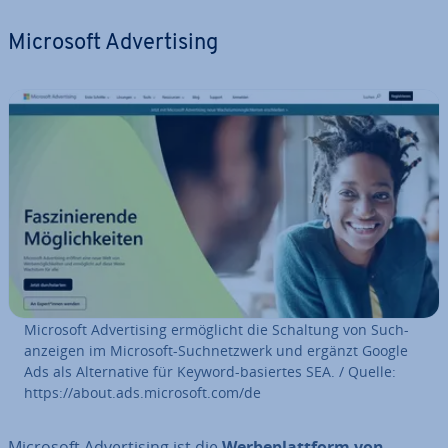
Microsoft Ad­ver­ti­sing
Microsoft Ad­ver­ti­sing er­mög­licht die Schaltung von Such­
an­zei­gen im Microsoft-Such­netz­werk und ergänzt Google
Ads als Al­ter­na­ti­ve für Keyword-basiertes SEA. / Quelle:
https://about.ads.microsoft.com/de
Microsoft Ad­ver­ti­sing ist die
Wer­be­platt­form von