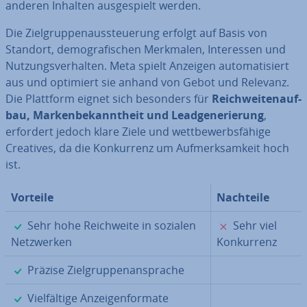
anderen Inhalten aus­ge­spielt werden.
Die Ziel­grup­pen­aus­steue­rung erfolgt auf Basis von
Standort, de­mo­gra­fi­schen Merkmalen, In­ter­es­sen und
Nut­zungs­ver­hal­ten. Meta spielt Anzeigen au­to­ma­ti­siert
aus und optimiert sie anhand von Gebot und Relevanz.
Die Plattform eignet sich besonders für
Reich­wei­ten­auf­
bau, Mar­ken­be­kannt­heit und Lead­ge­ne­rie­rung
,
erfordert jedoch klare Ziele und wett­be­werbs­fä­hi­ge
Creatives, da die Kon­kur­renz um Auf­merk­sam­keit hoch
ist.
Vorteile
Nachteile
✓
✗
Sehr hohe Reich­wei­te in sozialen
Sehr viel
Netz­wer­ken
Kon­kur­renz
✓
Präzise Ziel­grup­pen­an­spra­che
✓
Viel­fäl­ti­ge An­zei­gen­for­ma­te