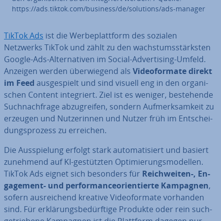
https://ads.tiktok.com/business/de/solutions/ads-manager
TikTok Ads
ist die Wer­be­platt­form des sozialen
Netzwerks TikTok und zählt zu den wachs­tums­stärks­ten
Google-Ads-Al­ter­na­ti­ven im Social-Ad­ver­ti­sing-Umfeld.
Anzeigen werden über­wie­gend als
Vi­deo­for­ma­te direkt
im Feed
aus­ge­spielt und sind visuell eng in den or­ga­ni­
schen Content in­te­griert. Ziel ist es weniger, be­stehen­de
Such­nach­fra­ge ab­zu­grei­fen, sondern Auf­merk­sam­keit zu
erzeugen und Nut­ze­rin­nen und Nutzer früh im Ent­schei­
dungs­pro­zess zu erreichen.
Die Aus­spie­lung erfolgt stark au­to­ma­ti­siert und basiert
zunehmend auf KI-ge­stütz­ten Op­ti­mie­rungs­mo­del­len.
TikTok Ads eignet sich besonders für
Reich­wei­ten-, En­
ga­ge­ment- und per­for­man­ce­ori­en­tier­te Kampagnen
,
sofern aus­rei­chend kreative Vi­deo­for­ma­te vorhanden
sind. Für er­klä­rungs­be­dürf­ti­ge Produkte oder rein such­
ge­trie­be­ne Kampagnen ist die Plattform dagegen nur