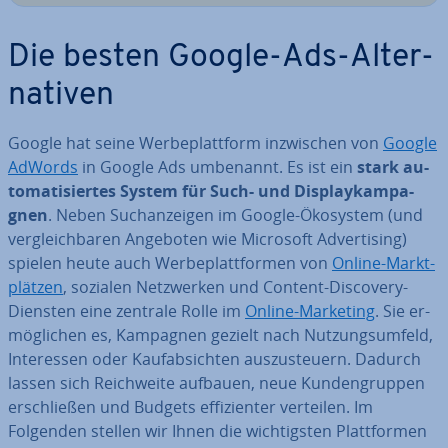
Die besten Google-Ads-Al­ter­
na­ti­ven
Google hat seine Wer­be­platt­form in­zwi­schen von
Google
AdWords
in Google Ads umbenannt. Es ist ein
stark au­
to­ma­ti­sier­tes System für Such- und Dis­play­kam­pa­
gnen
. Neben Such­an­zei­gen im Google-Ökosystem (und
ver­gleich­ba­ren Angeboten wie Microsoft Ad­ver­ti­sing)
spielen heute auch Wer­be­platt­for­men von
Online-Markt­
plät­zen
, sozialen Netz­wer­ken und Content-Discovery-
Diensten eine zentrale Rolle im
Online-Marketing
. Sie er­
mög­li­chen es, Kampagnen gezielt nach Nut­zungs­um­feld,
In­ter­es­sen oder Kauf­ab­sich­ten aus­zu­steu­ern. Dadurch
lassen sich Reich­wei­te aufbauen, neue Kun­den­grup­pen
er­schlie­ßen und Budgets ef­fi­zi­en­ter verteilen. Im
Folgenden stellen wir Ihnen die wich­tigs­ten Platt­for­men