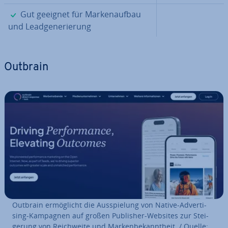
✓
Gut geeignet für Mar­ken­auf­bau
und Lead­ge­ne­rie­rung
Outbrain
Outbrain er­mög­licht die Aus­spie­lung von Native-Ad­ver­ti­
sing-Kampagnen auf großen Publisher-Websites zur Stei­
ge­rung von Reich­wei­te und Mar­ken­be­kannt­heit. / Quelle: