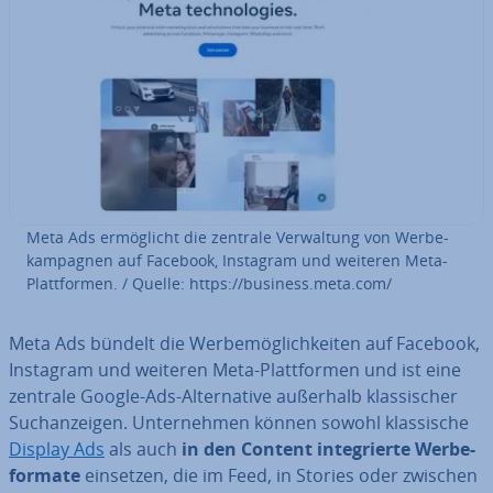
Meta Ads er­mög­licht die zentrale Ver­wal­tung von Wer­be­
kam­pa­gnen auf Facebook, Instagram und weiteren Meta-
Platt­for­men. / Quelle: https://business.meta.com/
Meta Ads bündelt die Wer­be­mög­lich­kei­ten auf Facebook,
Instagram und weiteren Meta-Platt­for­men und ist eine
zentrale Google-Ads-Al­ter­na­ti­ve außerhalb klas­si­scher
Such­an­zei­gen. Un­ter­neh­men können sowohl klas­si­sche
Display Ads
als auch
in den Content in­te­grier­te Wer­be­
for­ma­te
einsetzen, die im Feed, in Stories oder zwischen