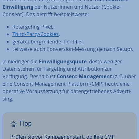
Ein­wil­li­gung
der Nut­ze­rin­nen und Nutzer (Cookie-
Consent). Das betrifft bei­spiels­wei­se:
Re­tar­ge­ting-Pixel,
Third-Party-Cookies
,
ge­rä­te­über­grei­fen­de Iden­ti­fier,
teilweise auch Con­ver­si­on-Messung (je nach Setup).
Je niedriger die
Ein­wil­li­gungs­quo­te
, desto weniger
Daten stehen für Targeting und At­tri­bu­ti­on zur
Verfügung. Deshalb ist
Consent-Ma­nage­ment
(z. B. über
eine Consent-Ma­nage­ment-Plattform/CMP) heute eine
operative Vor­aus­set­zung für da­ten­ge­trie­be­nes Ad­ver­ti­
sing.
Tipp
Prüfen Sie vor Kam­pa­gnen­start, ob Ihre CMP