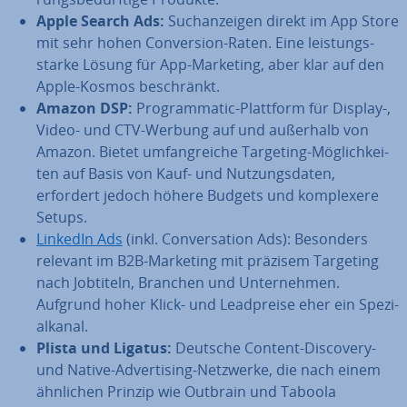
Apple Search Ads:
Such­an­zei­gen direkt im App Store
mit sehr hohen Con­ver­si­on-Raten. Eine leis­tungs­
star­ke Lösung für App-Marketing, aber klar auf den
Apple-Kosmos be­schränkt.
Amazon DSP:
Pro­gram­ma­tic-Plattform für Display-,
Video- und CTV-Werbung auf und außerhalb von
Amazon. Bietet um­fang­rei­che Targeting-Mög­lich­kei­
ten auf Basis von Kauf- und Nut­zungs­da­ten,
erfordert jedoch höhere Budgets und kom­ple­xe­re
Setups.
LinkedIn Ads
(inkl. Con­ver­sa­ti­on Ads): Besonders
relevant im B2B-Marketing mit präzisem Targeting
nach Jobtiteln, Branchen und Un­ter­neh­men.
Aufgrund hoher Klick- und Lead­prei­se eher ein Spe­zi­
al­ka­nal.
Plista und Ligatus:
Deutsche Content-Discovery-
und Native-Ad­ver­ti­sing-Netzwerke, die nach einem
ähnlichen Prinzip wie Outbrain und Taboola