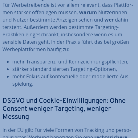
Für Wer­be­trei­ben­de ist vor allem relevant, dass Platt­for­
men stärker of­fen­le­gen müssen,
warum
Nut­ze­rin­nen
und Nutzer bestimmte Anzeigen sehen und
wer
da­hin­
ter­steht. Außerdem werden bestimmte Targeting-
Praktiken ein­ge­schränkt, ins­be­son­de­re wenn es um
sensible Daten geht. In der Praxis führt das bei großen
Wer­be­platt­for­men häufig zu:
mehr Trans­pa­renz- und Kenn­zeich­nungs­pflich­ten,
stärker stan­dar­di­sier­ten Targeting-Optionen,
mehr Fokus auf kon­tex­tu­el­le oder mo­del­lier­te Aus­
spie­lung.
DSGVO und Cookie-Ein­wil­li­gun­gen: Ohne
Consent weniger Targeting, weniger
Messung
In der EU gilt: Für viele Formen von Tracking und per­so­
na­li­sier­ter Werbung benötigen Sie eine
rechts­si­che­re