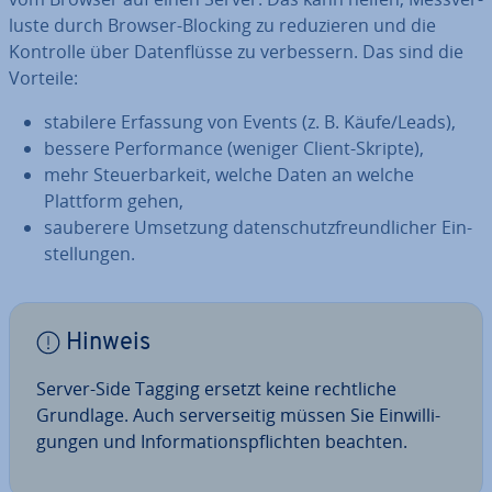
lus­te durch Browser-Blocking zu re­du­zie­ren und die
Kontrolle über Da­ten­flüs­se zu ver­bes­sern. Das sind die
Vorteile:
stabilere Erfassung von Events (z. B. Käufe/Leads),
bessere Per­for­mance (weniger Client-Skripte),
mehr Steu­er­bar­keit, welche Daten an welche
Plattform gehen,
sauberere Umsetzung da­ten­schutz­freund­li­cher Ein­
stel­lun­gen.
Hinweis
Server-Side Tagging ersetzt keine recht­li­che
Grundlage. Auch ser­ver­sei­tig müssen Sie Ein­wil­li­
gun­gen und In­for­ma­ti­ons­pflich­ten beachten.