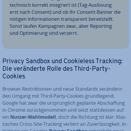
technisch korrekt in­te­griert ist (Tag-Auslösung
erst nach Consent) und ob Ihr Consent-Banner die
nötigen In­for­ma­tio­nen trans­pa­rent be­reit­stellt.
Sonst laufen Kampagnen zwar, aber Reporting
und Op­ti­mie­rung sind verzerrt.
Privacy Sandbox und Coo­kiel­ess Tracking:
Die ver­än­der­te Rolle des Third-Party-
Cookies
Browser-Re­strik­tio­nen und neue Standards verändern
den Umgang mit Third-Party-Cookies grund­le­gend.
Google hat zwar die ur­sprüng­lich geplante Ab­schaf­fung
in Chrome zu­rück­ge­nom­men und setzt statt­des­sen auf
ein
Nutzer-Wahl­mo­dell
, doch die Richtung ist klar: Klas­
si­sches Cross-Site-Tracking verliert an Zu­ver­läs­sig­keit. In­