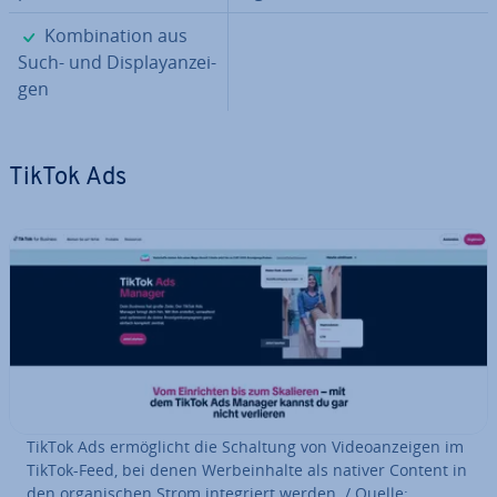
✓
Kom­bi­na­ti­on aus
Such- und Dis­play­an­zei­
gen
TikTok Ads
TikTok Ads er­mög­licht die Schaltung von Vi­deo­an­zei­gen im
TikTok-Feed, bei denen Wer­b­e­inhal­te als nativer Content in
den or­ga­ni­schen Strom in­te­griert werden. / Quelle: