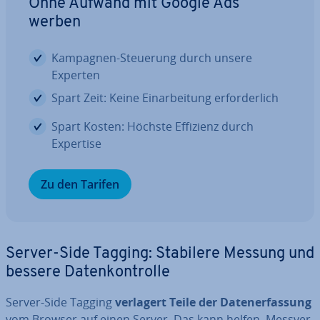
Ohne Aufwand mit Google Ads
werben
Kampagnen-Steuerung durch unsere
Experten
Spart Zeit: Keine Ein­ar­bei­tung er­for­der­lich
Spart Kosten: Höchste Effizienz durch
Expertise
Zu den Tarifen
Server-Side Tagging: Stabilere Messung und
bessere Da­ten­kon­trol­le
Server-Side Tagging
verlagert Teile der Da­ten­er­fas­sung
vom Browser auf einen Server. Das kann helfen, Mess­ver­