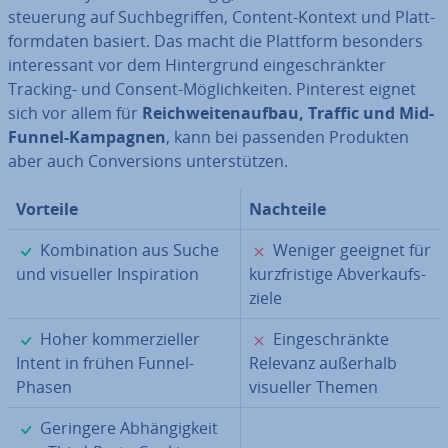
steue­rung auf Such­be­grif­fen, Content-Kontext und Platt­
form­da­ten basiert. Das macht die Plattform besonders
in­ter­es­sant vor dem Hin­ter­grund ein­ge­schränk­ter
Tracking- und Consent-Mög­lich­kei­ten. Pinterest eignet
sich vor allem für
Reich­wei­ten­auf­bau, Traffic und Mid-
Funnel-Kampagnen
, kann bei passenden Produkten
aber auch Con­ver­si­ons un­ter­stüt­zen.
Vorteile
Nachteile
✓
✗
Kom­bi­na­ti­on aus Suche
Weniger geeignet für
und visueller In­spi­ra­ti­on
kurz­fris­ti­ge Ab­ver­kaufs­
zie­le
✓
✗
Hoher kom­mer­zi­el­ler
Ein­ge­schränk­te
Intent in frühen Funnel-
Relevanz außerhalb
Phasen
visueller Themen
✓
Geringere Ab­hän­gig­keit