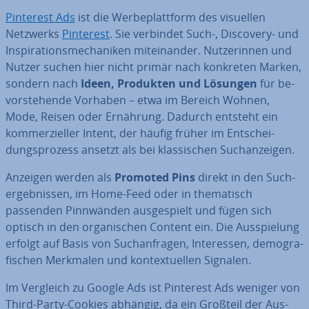
Pinterest Ads
ist die Wer­be­platt­form des visuellen
Netzwerks
Pinterest
. Sie verbindet Such-, Discovery- und
In­spi­ra­ti­ons­me­cha­ni­ken mit­ein­an­der. Nut­ze­rin­nen und
Nutzer suchen hier nicht primär nach konkreten Marken,
sondern nach
Ideen, Produkten und Lösungen
für be­
vor­ste­hen­de Vorhaben – etwa im Bereich Wohnen,
Mode, Reisen oder Ernährung. Dadurch entsteht ein
kom­mer­zi­el­ler Intent, der häufig früher im Ent­schei­
dungs­pro­zess ansetzt als bei klas­si­schen Such­an­zei­gen.
Anzeigen werden als
Promoted Pins
direkt in den Such­
ergeb­nis­sen, im Home-Feed oder in the­ma­tisch
passenden Pinn­wän­den aus­ge­spielt und fügen sich
optisch in den or­ga­ni­schen Content ein. Die Aus­spie­lung
erfolgt auf Basis von Such­an­fra­gen, In­ter­es­sen, de­mo­gra­
fi­schen Merkmalen und kon­tex­tu­el­len Signalen.
Im Vergleich zu Google Ads ist Pinterest Ads weniger von
Third-Party-Cookies abhängig, da ein Großteil der Aus­