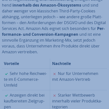
hend
innerhalb des Amazon-Öko­sys­tems
und sind
daher weniger von klas­si­schen Third-Party-Cookies
abhängig, un­ter­lie­gen jedoch – wie andere große Platt­
for­men – den An­for­de­run­gen der DSGVO und des Digital
Services Act. Amazon Ads eignet sich besonders für
Per­
for­mance- und Con­ver­si­on-Kampagnen
und ist eine
sinnvolle Ergänzung im Marketing-Mix, setzt jedoch
voraus, dass Un­ter­neh­men ihre Produkte direkt über
Amazon ver­trei­ben.
Vorteile
Nachteile
✓
✗
Sehr hohe Reich­wei­
Nur für Un­ter­neh­men
te im E-Commerce-
mit Amazon-Vertrieb
Umfeld
✓
✗
Anzeigen direkt bei
Starker Wett­be­werb
kauf­be­rei­ten Ziel­grup­
innerhalb vieler Pro­dukt­ka­
pen
te­go­rien