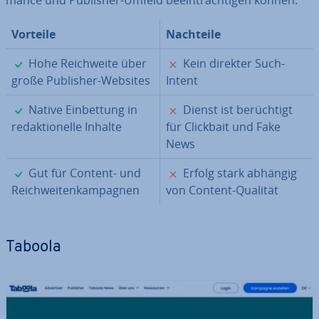
mance und Publisher-Umfeld be­ein­träch­ti­gen können.
Vorteile
Nachteile
✓
✗
Hohe Reich­wei­te über
Kein direkter Such-
große Publisher-Websites
Intent
✓
✗
Native Ein­bet­tung in
Dienst ist be­rüch­tigt
re­dak­tio­nel­le Inhalte
für Clickbait und Fake
News
✓
✗
Gut für Content- und
Erfolg stark abhängig
Reich­wei­ten­kam­pa­gnen
von Content-Qualität
Taboola