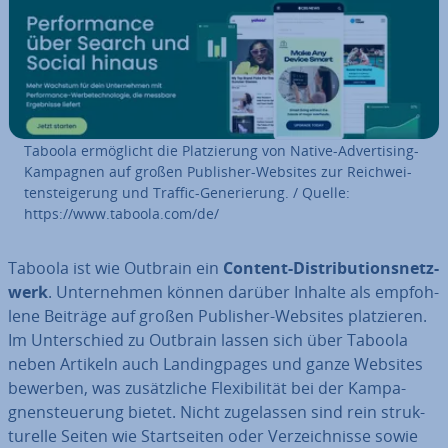
Taboola er­mög­licht die Plat­zie­rung von Native-Ad­ver­ti­sing-
Kampagnen auf großen Publisher-Websites zur Reich­wei­
ten­stei­ge­rung und Traffic-Ge­ne­rie­rung. / Quelle:
https://www.taboola.com/de/
Taboola ist wie Outbrain ein
Content-Dis­tri­bu­ti­ons­netz­
werk
. Un­ter­neh­men können darüber Inhalte als emp­foh­
le­ne Beiträge auf großen Publisher-Websites plat­zie­ren.
Im Un­ter­schied zu Outbrain lassen sich über Taboola
neben Artikeln auch Landing­pa­ges und ganze Websites
bewerben, was zu­sätz­li­che Fle­xi­bi­li­tät bei der Kam­pa­
gnen­steue­rung bietet. Nicht zu­ge­las­sen sind rein struk­
tu­rel­le Seiten wie Start­sei­ten oder Ver­zeich­nis­se sowie