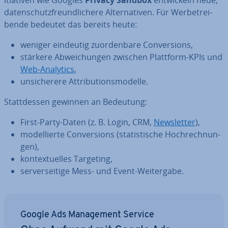
itia­ti­ven wie Googles
Privacy Sandbox
ent­wi­ckeln neue,
da­ten­schutz­freund­li­che­re Al­ter­na­ti­ven. Für Wer­be­trei­
ben­de bedeutet das bereits heute:
weniger eindeutig zu­or­den­ba­re Con­ver­si­ons,
stärkere Ab­wei­chun­gen zwischen Plattform-KPIs und
Web-Analytics
,
un­si­che­re­re At­tri­bu­ti­ons­mo­del­le.
Statt­des­sen gewinnen an Bedeutung:
First-Party-Daten (z. B. Login, CRM,
News­let­ter
),
mo­del­lier­te Con­ver­si­ons (sta­tis­ti­sche Hoch­rech­nun­
gen),
kon­tex­tu­el­les Targeting,
ser­ver­sei­ti­ge Mess- und Event-Wei­ter­ga­be.
Google Ads Ma­nage­ment Service