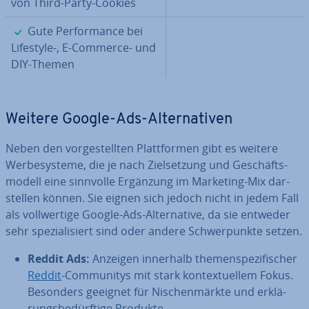
von Third-Party-Cookies
✓
Gute Per­for­mance bei
Lifestyle-, E-Commerce- und
DIY-Themen
Weitere Google-Ads-Al­ter­na­ti­ven
Neben den vor­ge­stell­ten Platt­for­men gibt es weitere
Wer­be­sys­te­me, die je nach Ziel­set­zung und Ge­schäfts­
mo­dell eine sinnvolle Ergänzung im Marketing-Mix dar­
stel­len können. Sie eignen sich jedoch nicht in jedem Fall
als voll­wer­ti­ge Google-Ads-Al­ter­na­ti­ve, da sie entweder
sehr spe­zia­li­siert sind oder andere Schwer­punk­te setzen.
Reddit Ads:
Anzeigen innerhalb the­men­spe­zi­fi­scher
Reddit
-Com­mu­ni­tys mit stark kon­tex­tu­el­lem Fokus.
Besonders geeignet für Ni­schen­märk­te und er­klä­
rungs­be­dürf­ti­ge Produkte.