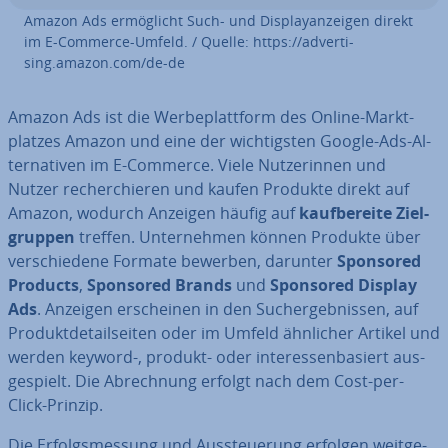
Amazon Ads er­mög­licht Such- und Dis­play­an­zei­gen direkt
im E-Commerce-Umfeld. / Quelle: https://ad­ver­ti­
sing.amazon.com/de-de
Amazon Ads ist die Wer­be­platt­form des Online-Markt­
plat­zes Amazon und eine der wich­tigs­ten Google-Ads-Al­
ter­na­ti­ven im E-Commerce. Viele Nut­ze­rin­nen und
Nutzer re­cher­chie­ren und kaufen Produkte direkt auf
Amazon, wodurch Anzeigen häufig auf
kauf­be­rei­te Ziel­
grup­pen
treffen. Un­ter­neh­men können Produkte über
ver­schie­de­ne Formate bewerben, darunter
Sponsored
Products
,
Sponsored Brands
und
Sponsored Display
Ads
. Anzeigen er­schei­nen in den Such­ergeb­nis­sen, auf
Pro­dukt­de­tail­sei­ten oder im Umfeld ähnlicher Artikel und
werden keyword-, produkt- oder in­ter­es­sen­ba­siert aus­
ge­spielt. Die Ab­rech­nung erfolgt nach dem Cost-per-
Click-Prinzip.
Die Er­folgs­mes­sung und Aus­steue­rung erfolgen weit­ge­