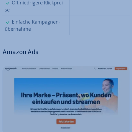
✓
Oft nied­ri­ge­re Klick­prei­
se
✓
Einfache Kam­pa­gnen­
über­nah­me
Amazon Ads