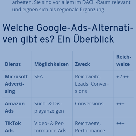
arbeiten. Sie sind vor allem im DACH-Raum relevant
und eignen sich als regionale Ergänzung.
Welche Google-Ads-Al­ter­na­ti­
ven gibt es? Ein Überblick
Reich­
Dienst
Mög­lich­kei­ten
Zweck
wei­te
Microsoft
SEA
Reich­wei­te,
+ / ++
Ad­ver­ti­
Leads, Con­ver­
sing
si­ons
Amazon
Such- & Dis­
Con­ver­si­ons
+++
Ads
play­an­zei­gen
TikTok
Video- & Per­
Reich­wei­te,
+++
Ads
for­mance-Ads
Per­for­mance