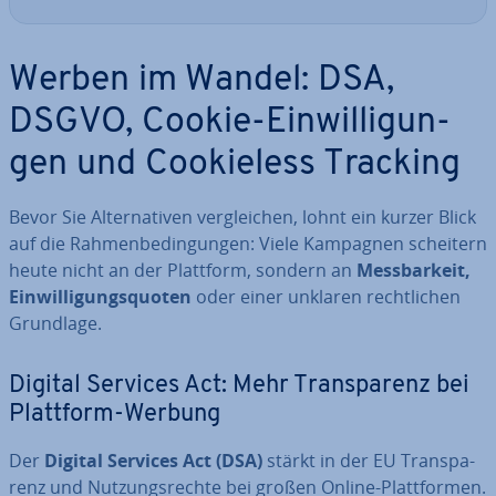
Werben im Wandel: DSA,
DSGVO, Cookie-Ein­wil­li­gun­
gen und Coo­kiel­ess Tracking
Bevor Sie Al­ter­na­ti­ven ver­glei­chen, lohnt ein kurzer Blick
auf die Rah­men­be­din­gun­gen: Viele Kampagnen scheitern
heute nicht an der Plattform, sondern an
Mess­bar­keit,
Ein­wil­li­gungs­quo­ten
oder einer unklaren recht­li­chen
Grundlage.
Digital Services Act: Mehr Trans­pa­renz bei
Plattform-Werbung
Der
Digital Services Act (DSA)
stärkt in der EU Trans­pa­
renz und Nut­zungs­rech­te bei großen Online-Platt­for­men.