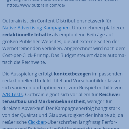
https://www.outbrain.com/de/
Outbrain ist ein Content-Dis­tri­bu­ti­ons­netz­werk für
Native-Ad­ver­ti­sing-Kampagnen
. Un­ter­neh­men plat­zie­ren
re­dak­tio­nel­le Inhalte
als emp­foh­le­ne Beiträge auf
großen Publisher-Websites, die auf externe Seiten der
Wer­be­trei­ben­den verlinken. Ab­ge­rech­net wird nach dem
Cost-per-Click-Prinzip. Das Budget steuert dabei au­to­ma­
tisch die Reich­wei­te.
Die Aus­spie­lung erfolgt
kon­text­be­zo­gen
im passenden
re­dak­tio­nel­len Umfeld. Titel und Vor­schau­bil­der lassen
sich variieren und op­ti­mie­ren, zum Beispiel mithilfe von
A/B-Tests
. Outbrain eignet sich vor allem für
Reich­wei­
ten­auf­bau und Mar­ken­be­kannt­heit
, weniger für
direkten Abverkauf. Der Kam­pa­gnen­er­folg hängt stark
von der Qualität und Glaub­wür­dig­keit der Inhalte ab, da
rei­ße­ri­sche
Clickbait
-Über­schrif­ten lang­fris­tig Per­for­