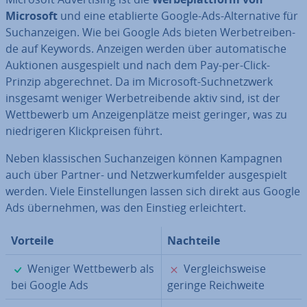
Microsoft
und eine eta­blier­te Google-Ads-Al­ter­na­ti­ve für
Such­an­zei­gen. Wie bei Google Ads bieten Wer­be­trei­ben­
de auf Keywords. Anzeigen werden über au­to­ma­ti­sche
Auktionen aus­ge­spielt und nach dem Pay-per-Click-
Prinzip ab­ge­rech­net. Da im Microsoft-Such­netz­werk
insgesamt weniger Wer­be­trei­ben­de aktiv sind, ist der
Wett­be­werb um An­zei­gen­plät­ze meist geringer, was zu
nied­ri­ge­ren Klick­prei­sen führt.
Neben klas­si­schen Such­an­zei­gen können Kampagnen
auch über Partner- und Netz­werk­um­fel­der aus­ge­spielt
werden. Viele Ein­stel­lun­gen lassen sich direkt aus Google
Ads über­neh­men, was den Einstieg er­leich­tert.
Vorteile
Nachteile
✓
✗
Weniger Wett­be­werb als
Ver­gleichs­wei­se
bei Google Ads
geringe Reich­wei­te