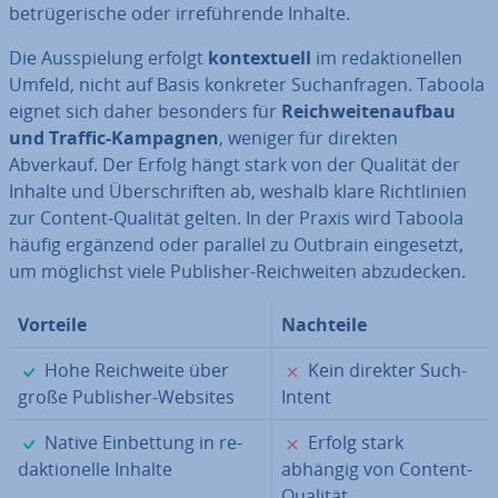
be­trü­ge­ri­sche oder ir­re­füh­ren­de Inhalte.
Die Aus­spie­lung erfolgt
kon­tex­tu­ell
im re­dak­tio­nel­len
Umfeld, nicht auf Basis konkreter Such­an­fra­gen. Taboola
eignet sich daher besonders für
Reich­wei­ten­auf­bau
und Traffic-Kampagnen
, weniger für direkten
Abverkauf. Der Erfolg hängt stark von der Qualität der
Inhalte und Über­schrif­ten ab, weshalb klare Richt­li­ni­en
zur Content-Qualität gelten. In der Praxis wird Taboola
häufig ergänzend oder parallel zu Outbrain ein­ge­setzt,
um möglichst viele Publisher-Reich­wei­ten ab­zu­de­cken.
Vorteile
Nachteile
✓
✗
Hohe Reich­wei­te über
Kein direkter Such-
große Publisher-Websites
Intent
✓
✗
Native Ein­bet­tung in re­
Erfolg stark
dak­tio­nel­le Inhalte
abhängig von Content-
Qualität