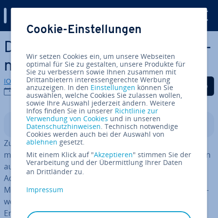
Digital Guide
Cookie-Einstellungen
Zum Haupt­in­halt springen
Die besten Google-Ads-Al­ter­
Wir setzen Cookies ein, um unsere Webseiten
na­ti­ven im Überblick
optimal für Sie zu gestalten, unsere Produkte für
Sie zu verbessern sowie Ihnen zusammen mit
Drittanbietern interessengerechte Werbung
IONOS Redaktion
Auf Facebook teilen
Auf Twitter teilen
Auf LinkedIn tei
anzuzeigen. In den
Einstellungen
können Sie
07.04.2026
auswählen, welche Cookies Sie zulassen wollen,
sowie Ihre Auswahl jederzeit ändern. Weitere
Infos finden Sie in unserer
Richtlinie zur
Verwendung von Cookies
und in unseren
In­halts­ver­zeich­nis
Datenschutzhinweisen
. Technisch notwendige
Cookies werden auch bei der Auswahl von
ablehnen
gesetzt.
Zur Werbung in Such­ma­schi­nen setzen viele Un­ter­neh­
men auf Google Ads (früher Google AdWords). Für einen
Mit einem Klick auf "
Akzeptieren
" stimmen Sie der
Verarbeitung und der Übermittlung Ihrer Daten
aus­ge­wo­ge­nen SEA-Mix sollten Sie jedoch auch Google-
an Drittländer zu.
Ads-Al­ter­na­ti­ven in Betracht ziehen. Platt­for­men wie
Meta Ads er­mög­li­chen gezielte Kampagnen in Such­netz­
Impressum
wer­ken, Online-Markt­plät­zen und sozialen Medien.
Ergänzend bieten Content-Discovery-Netzwerke Reich­