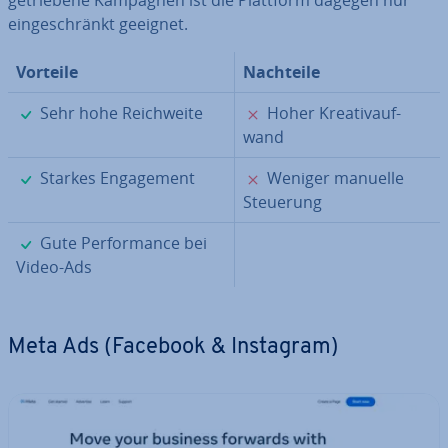
ein­ge­schränkt geeignet.
Vorteile
Nachteile
✓
✗
Sehr hohe Reich­wei­te
Hoher Krea­tiv­auf­
wand
✓
✗
Starkes En­ga­ge­ment
Weniger manuelle
Steuerung
✓
Gute Per­for­mance bei
Video-Ads
Meta Ads (Facebook & Instagram)