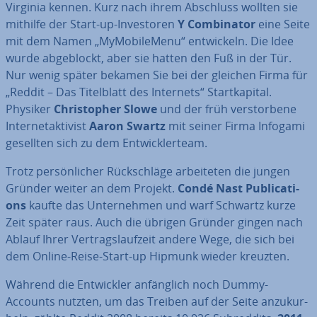
Virginia kennen. Kurz nach ihrem Abschluss wollten sie
mithilfe der Start-up-In­ves­to­ren
Y Com­bi­na­tor
eine Seite
mit dem Namen „My­Mo­bi­le­Me­nu“ ent­wi­ckeln. Die Idee
wurde ab­ge­blockt, aber sie hatten den Fuß in der Tür.
Nur wenig später bekamen Sie bei der gleichen Firma für
„Reddit – Das Ti­tel­blatt des Internets“ Start­ka­pi­tal.
Physiker
Chris­to­pher Slowe
und der früh ver­stor­be­ne
In­ter­net­ak­ti­vist
Aaron Swartz
mit seiner Firma Infogami
gesellten sich zu dem Ent­wick­ler­team.
Trotz per­sön­li­cher Rück­schlä­ge ar­bei­te­ten die jungen
Gründer weiter an dem Projekt.
Condé Nast Pu­bli­ca­ti­
ons
kaufte das Un­ter­neh­men und warf Schwartz kurze
Zeit später raus. Auch die übrigen Gründer gingen nach
Ablauf Ihrer Ver­trags­lauf­zeit andere Wege, die sich bei
dem Online-Reise-Start-up Hipmunk wieder kreuzten.
Während die Ent­wick­ler an­fäng­lich noch Dummy-
Accounts nutzten, um das Treiben auf der Seite an­zu­kur­