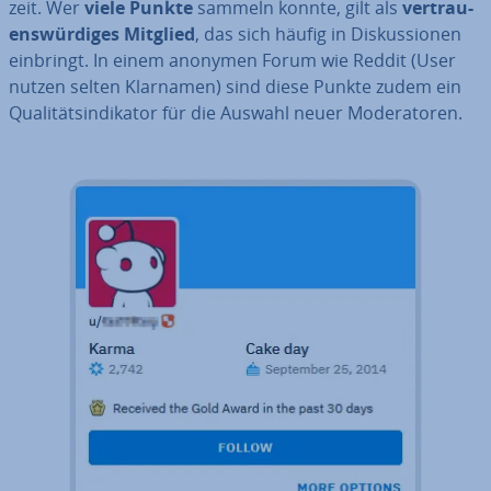
zeit. Wer
viele Punkte
sammeln konnte, gilt als
ver­trau­
ens­wür­di­ges Mitglied
, das sich häufig in Dis­kus­sio­nen
einbringt. In einem anonymen Forum wie Reddit (User
nutzen selten Klarnamen) sind diese Punkte zudem ein
Qua­li­täts­in­di­ka­tor für die Auswahl neuer Mo­de­ra­to­ren.