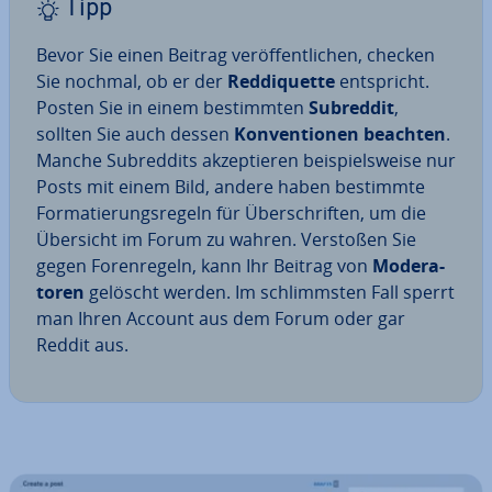
Tipp
Bevor Sie einen Beitrag ver­öf­fent­li­chen, checken
Sie nochmal, ob er der
Red­di­quet­te
ent­spricht.
Posten Sie in einem be­stimm­ten
Subreddit
,
sollten Sie auch dessen
Kon­ven­tio­nen beachten
.
Manche Subred­dits ak­zep­tie­ren bei­spiels­wei­se nur
Posts mit einem Bild, andere haben bestimmte
For­ma­tie­rungs­re­geln für Über­schrif­ten, um die
Übersicht im Forum zu wahren. Verstoßen Sie
gegen Fo­ren­re­geln, kann Ihr Beitrag von
Mo­de­ra­
to­ren
gelöscht werden. Im schlimms­ten Fall sperrt
man Ihren Account aus dem Forum oder gar
Reddit aus.