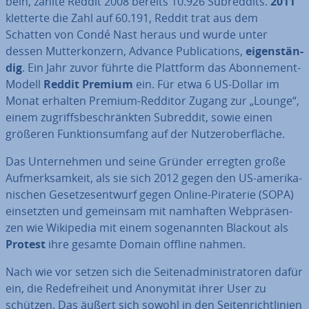
beln, zählte Reddit 2008 bereits 10.926 Subred­dits.
2011
kletterte die Zahl auf 60.191, Reddit trat aus dem
Schatten von Condé Nast heraus und wurde unter
dessen Mut­ter­kon­zern, Advance Pu­bli­ca­ti­ons,
ei­gen­stän­
dig
. Ein Jahr zuvor führte die Plattform das Abon­ne­ment-
Modell
Reddit Premium
ein. Für etwa 6 US-Dollar im
Monat erhalten Premium-Redditor Zugang zur „Lounge“,
einem zu­griffs­be­schränk­ten Subreddit, sowie einen
größeren Funk­ti­ons­um­fang auf der Nut­zer­ober­flä­che.
Das Un­ter­neh­men und seine Gründer erregten große
Auf­merk­sam­keit, als sie sich 2012 gegen den US-ame­ri­ka­
ni­schen Ge­set­zes­ent­wurf gegen Online-Piraterie (SOPA)
ein­setz­ten und gemeinsam mit namhaften Web­prä­sen­
zen wie Wikipedia mit einem so­ge­nann­ten Blackout als
Protest
ihre gesamte Domain offline nahmen.
Nach wie vor setzen sich die Sei­ten­ad­mi­nis­tra­to­ren dafür
ein, die Re­de­frei­heit und An­ony­mi­tät ihrer User zu
schützen. Das äußert sich sowohl in den Sei­ten­richt­li­ni­en