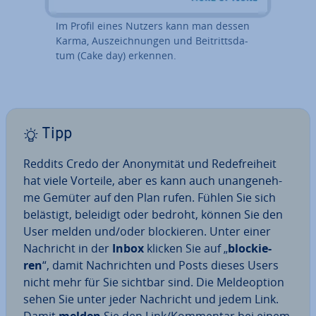
Im Profil eines Nutzers kann man dessen
Karma, Aus­zeich­nun­gen und Bei­tritts­da­
tum (Cake day) erkennen.
Tipp
Reddits Credo der An­ony­mi­tät und Re­de­frei­heit
hat viele Vorteile, aber es kann auch un­an­ge­neh­
me Gemüter auf den Plan rufen. Fühlen Sie sich
belästigt, beleidigt oder bedroht, können Sie den
User melden und/oder blo­ckie­ren. Unter einer
Nachricht in der
Inbox
klicken Sie auf „
blo­ckie­
ren
“, damit Nach­rich­ten und Posts dieses Users
nicht mehr für Sie sichtbar sind. Die Mel­de­op­ti­on
sehen Sie unter jeder Nachricht und jedem Link.