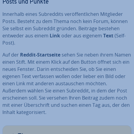
Posts und Punkte
Innerhalb eines Subred­dits ver­öf­fent­li­chen Mit­glie­der
Posts. Besteht zu dem Thema noch kein Forum, können
Sie selbst ein Subreddit gründen. Beiträge bestehen
entweder aus einem
Link
oder aus eigenem
Text
(Self-
Post).
Auf der
Reddit-Start­sei­te
sehen Sie neben ihrem Namen
einen Stift. Mit einem Klick auf den Button öffnet sich ein
neues Fenster. Darin ent­schei­den Sie, ob Sie einen
eigenen Text verfassen wollen oder lieber ein Bild oder
einen Link mit anderen aus­tau­schen möchten.
Außerdem wählen Sie einen Subreddit, in dem der Post
er­schei­nen soll. Sie versehen Ihren Beitrag zudem noch
mit einer Über­schrift und suchen einen Tag aus, der den
Inhalt ka­te­go­ri­siert.