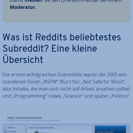
Damit
melden
Sie den Link/Kommentar bei einem
Moderator
.
Was ist Reddits be­lieb­tes­tes
Subreddit? Eine kleine
Übersicht
Die ersten er­folg­rei­chen Subred­dits waren die 2005 ent­
stan­de­nen Foren „NSFW“ (Kurz für: „Not Safe for Work“,
also Inhalte, die man sich nicht auf Arbeit ansehen sollte)
und „Pro­gramming“ sowie „Science“ und später „Politics“.