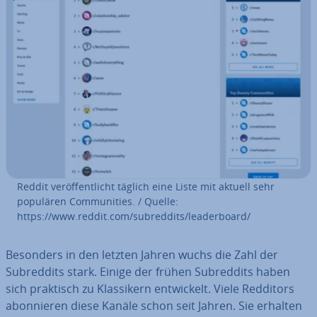
Reddit ver­öf­fent­licht täglich eine Liste mit aktuell sehr
populären Com­mu­ni­ties. / Quelle:
https://www.reddit.com/subred­dits/lea­der­board/
Besonders in den letzten Jahren wuchs die Zahl der
Subred­dits stark. Einige der frühen Subred­dits haben
sich praktisch zu Klas­si­kern ent­wi­ckelt. Viele Redditors
abon­nie­ren diese Kanäle schon seit Jahren. Sie erhalten