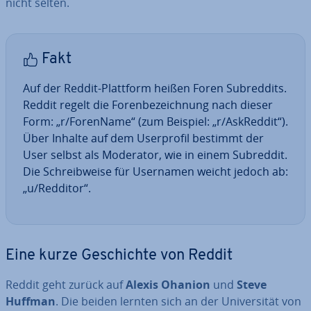
nicht selten.
Fakt
Auf der Reddit-Plattform heißen Foren Subred­dits.
Reddit regelt die Fo­ren­be­zeich­nung nach dieser
Form: „r/ForenName“ (zum Beispiel: „r/AskReddit“).
Über Inhalte auf dem User­pro­fil bestimmt der
User selbst als Moderator, wie in einem Subreddit.
Die Schreib­wei­se für Usernamen weicht jedoch ab:
„u/Redditor“.
Eine kurze Ge­schich­te von Reddit
Reddit geht zurück auf
Alexis Ohanion
und
Steve
Huffman
. Die beiden lernten sich an der Uni­ver­si­tät von