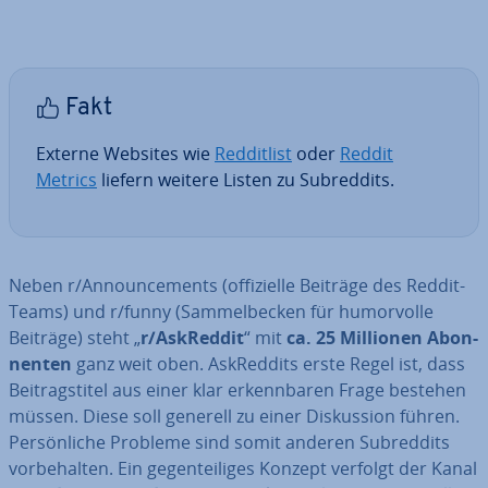
Fakt
Externe Websites wie
Red­dit­list
oder
Reddit
Metrics
liefern weitere Listen zu Subred­dits.
Neben r/An­nounce­ments (of­fi­zi­el­le Beiträge des Reddit-
Teams) und r/funny (Sam­mel­be­cken für hu­mor­vol­le
Beiträge) steht „
r/AskReddit
“ mit
ca. 25 Millionen Abon­
nen­ten
ganz weit oben. As­kRed­dits erste Regel ist, dass
Bei­trags­ti­tel aus einer klar er­kenn­ba­ren Frage bestehen
müssen. Diese soll generell zu einer Dis­kus­si­on führen.
Per­sön­li­che Probleme sind somit anderen Subred­dits
vor­be­hal­ten. Ein ge­gen­tei­li­ges Konzept verfolgt der Kanal