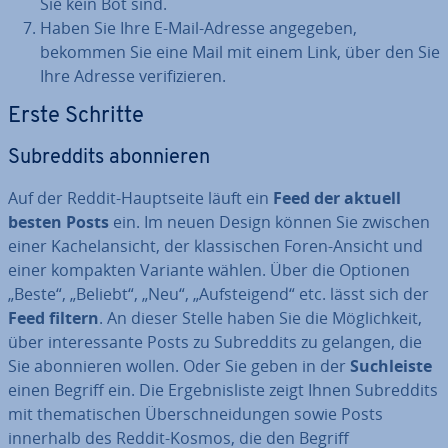
Sie kein Bot sind.
Haben Sie Ihre E-Mail-Adresse angegeben,
bekommen Sie eine Mail mit einem Link, über den Sie
Ihre Adresse ve­ri­fi­zie­ren.
Erste Schritte
Subred­dits abon­nie­ren
Auf der Reddit-Haupt­sei­te läuft ein
Feed der
aktuell
besten Posts
ein. Im neuen Design können Sie zwischen
einer Ka­chel­an­sicht, der klas­si­schen Foren-Ansicht und
einer kompakten Variante wählen. Über die Optionen
„Beste“, „Beliebt“, „Neu“, „Auf­stei­gend“ etc. lässt sich der
Feed filtern
. An dieser Stelle haben Sie die Mög­lich­keit,
über in­ter­es­san­te Posts zu Subred­dits zu gelangen, die
Sie abon­nie­ren wollen. Oder Sie geben in der
Such­leis­te
einen Begriff ein. Die Er­geb­nis­lis­te zeigt Ihnen Subred­dits
mit the­ma­ti­schen Über­schnei­dun­gen sowie Posts
innerhalb des Reddit-Kosmos, die den Begriff