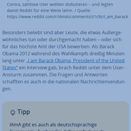
Contra, zahllose User wollten dis­ku­tie­ren – und legten
damit Reddit für eine Weile lahm. / Quelle:
https://www.reddit.com/r/IAmA/comments/z1c9z/i_am_barack_o
Besonders beliebt sind aber Leute, die etwas Au­ßer­ge­
wöhn­li­ches tun oder durch­ge­macht haben – oder sich
für das höchste Amt der USA bewerben. Als Barack
Obama 2012 während des Wahl­kampfs dreißig Minuten
lang unter
„I am Barack Obama, President of the United
States“
ein Interview gab, brach Reddit unter dem User-
Ansturm zusammen. Die Fragen und Antworten
schafften es auch in die na­tio­na­len Nach­rich­ten­sen­dun­
gen.
Tipp
IAmA gibt es auch als deutsch­spra­chi­ge