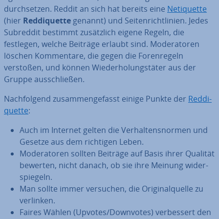
durch­set­zen. Reddit an sich hat bereits eine
Ne­ti­quet­te
(hier
Red­di­quet­te
genannt) und Sei­ten­richt­li­ni­en. Jedes
Subreddit bestimmt zu­sätz­lich eigene Regeln, die
festlegen, welche Beiträge erlaubt sind. Mo­de­ra­to­ren
löschen Kom­men­ta­re, die gegen die Fo­ren­re­geln
verstoßen, und können Wie­der­ho­lungs­tä­ter aus der
Gruppe aus­schlie­ßen.
Nach­fol­gend zu­sam­men­ge­fasst einige Punkte der
Red­di­
quet­te
:
Auch im Internet gelten die Ver­hal­tens­nor­men und
Gesetze aus dem richtigen Leben.
Mo­de­ra­to­ren sollten Beiträge auf Basis ihrer Qualität
bewerten, nicht danach, ob sie ihre Meinung wi­der­
spie­geln.
Man sollte immer versuchen, die Ori­gi­nal­quel­le zu
verlinken.
Faires Wählen (Upvotes/Downvotes) ver­bes­sert den