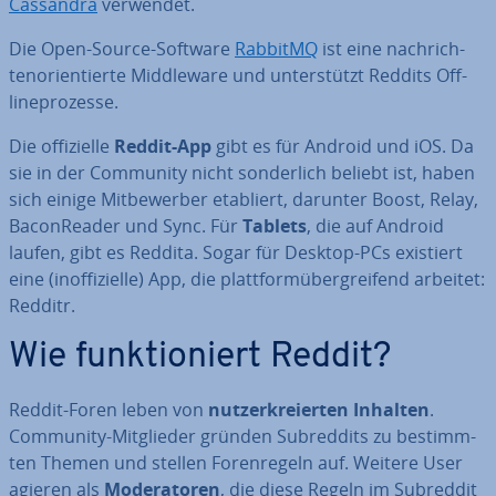
Cassandra
verwendet.
Die Open-Source-Software
RabbitMQ
ist eine nach­rich­
ten­ori­en­tier­te Midd­le­wa­re und un­ter­stützt Reddits Off­
line­pro­zes­se.
Die of­fi­zi­el­le
Reddit-App
gibt es für Android und iOS. Da
sie in der Community nicht son­der­lich beliebt ist, haben
sich einige Mit­be­wer­ber etabliert, darunter Boost, Relay,
Ba­con­Rea­der und Sync. Für
Tablets
, die auf Android
laufen, gibt es Reddita. Sogar für Desktop-PCs existiert
eine (in­of­fi­zi­el­le) App, die platt­form­über­grei­fend arbeitet:
Redditr.
Wie funk­tio­niert Reddit?
Reddit-Foren leben von
nut­zer­kre­ierten Inhalten
.
Community-Mit­glie­der gründen Subred­dits zu be­stimm­
ten Themen und stellen Fo­ren­re­geln auf. Weitere User
agieren als
Mo­de­ra­to­ren
, die diese Regeln im Subreddit