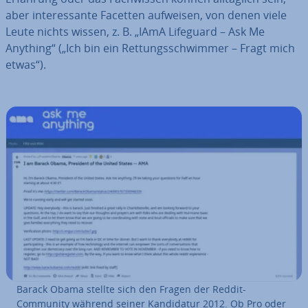
aber in­ter­es­san­te Facetten aufweisen, von denen viele
Leute nichts wissen, z. B. „IAmA Lifeguard – Ask Me
Anything“ („Ich bin ein Ret­tungs­schwim­mer – Fragt mich
etwas“).
Barack Obama stellte sich den Fragen der Reddit-
Community während seiner Kan­di­da­tur 2012. Ob Pro oder