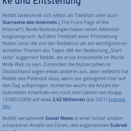
ke und Ent­ste­hung
Reddit be­zeich­net sich selbst als Ti­tel­blatt oder auch
Start­sei­te des Internets
(„The Front Page of the
Internet“). Beide Be­deu­tun­gen haben einen Al­lein­stel­
lungs­an­spruch. Auf dem Ti­tel­blatt einer Print­zei­tung
finden Leser die von der Redaktion als am wich­tigs­ten er­
ach­te­ten Themen des Tages. Mit der Bedeutung „Start­
sei­te“ sug­ge­riert Reddit, die erste An­lauf­stel­le im World
Wide Web zu sein. Zumindest die Nut­zer­zah­len in
Deutsch­land sagen etwas anderes aus, aber viel­leicht hat
Reddit das Potenzial dazu, wenn nur genügend User auf
den Zug auf­sprin­gen. Immerhin wuchs die Anzahl der
Subred­dits innerhalb von rund zehn Jahren von knapp
13.000 (2009) auf etwa
2,62 Millionen
(Juli 2021)
Subred­
dits
.
Reddit ver­sam­melt
Social News
in einer schier un­über­
schau­ba­ren Anzahl von Foren, den so­ge­nann­ten
Subred­