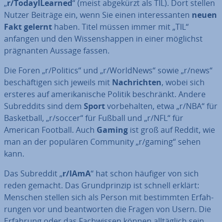
„
r/To­day­ILear­ned
“ (meist abgekürzt als TIL). Dort stellen
Nutzer Beiträge ein, wenn Sie einen in­ter­es­san­ten
neuen
Fakt gelernt
haben. Titel müssen immer mit „TIL“
anfangen und den Wis­sens­hap­pen in einer möglichst
prä­gnan­ten Aussage fassen.
Die Foren „r/Politics“ und „r/WorldNews“ sowie „r/news“
be­schäf­ti­gen sich jeweils mit
Nach­rich­ten
, wobei sich
ersteres auf ame­ri­ka­ni­sche Politik be­schränkt. Andere
Subred­dits sind dem
Sport
vor­be­hal­ten, etwa „r/NBA“ für
Bas­ket­ball, „r/soccer“ für Fußball und „r/NFL“ für
American Football. Auch
Gaming
ist groß auf Reddit, wie
man an der populären Community „r/gaming“ sehen
kann.
Das Subreddit „
r/IAmA
“ hat schon häufiger von sich
reden gemacht. Das Grund­prin­zip ist schnell erklärt:
Menschen stellen sich als Person mit be­stimm­ten Er­fah­
run­gen vor und be­ant­wor­ten die Fragen von Usern. Die
Erfahrung oder das Fach­wis­sen können all­täg­lich sein,