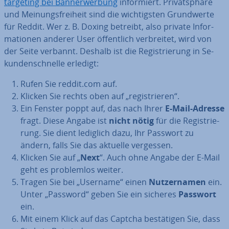
tar­ge­ting bei Ban­ner­wer­bung
in­for­miert. Pri­vat­sphä­re
und Mei­nungs­frei­heit sind die wich­tigs­ten Grund­wer­te
für Reddit. Wer z. B. Doxing betreibt, also private In­for­
ma­tio­nen anderer User öf­fent­lich ver­brei­tet, wird von
der Seite verbannt. Deshalb ist die Re­gis­trie­rung in Se­
kun­den­schnel­le erledigt:
Rufen Sie reddit.com auf.
Klicken Sie rechts oben auf „re­gis­trie­ren“.
Ein Fenster poppt auf, das nach Ihrer
E-Mail-Adresse
fragt. Diese Angabe ist
nicht nötig
für die Re­gis­trie­
rung. Sie dient lediglich dazu, Ihr Passwort zu
ändern, falls Sie das aktuelle vergessen.
Klicken Sie auf „
Next
“. Auch ohne Angabe der E-Mail
geht es pro­blem­los weiter.
Tragen Sie bei „Username“ einen
Nut­zer­na­men
ein.
Unter „Password“ geben Sie ein sicheres
Passwort
ein.
Mit einem Klick auf das Captcha be­stä­ti­gen Sie, dass