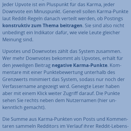
Jeder Upvote ist ein Pluspunkt für das Karma, jeder
Downvote ein Mi­nus­punkt. Generell sollen Karma-Punkte
laut Reddit-Regeln danach verteilt werden, ob Postings
kon­struk­tiv zum Thema beitragen
. Sie sind also nicht
unbedingt ein Indikator dafür, wie viele Leute gleicher
Meinung sind.
Upvotes und Downvotes zählt das System zusammen.
Wer mehr Downvotes bekommt als Upvotes, erhält für
den je­wei­li­gen Beitrag
negative Karma-Punkte
. Kom­
men­ta­re mit einer Punk­te­be­wer­tung unterhalb des
Grenz­werts minimiert das System, sodass nur noch der
Ver­fas­ser­na­me angezeigt wird. Geneigte Leser haben
aber mit einem Klick weiter Zugriff darauf. Die Punkte
sehen Sie rechts neben dem Nut­zer­na­men (hier un­
kennt­lich gemacht).
Die Summe aus Karma-Punkten von Posts und Kom­men­
ta­ren sammeln Redditors im Verlauf ihrer Reddit-Le­bens­