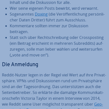
Inhalt und die Dis­kus­si­on für alle.
Wer seine eigenen Posts bewirbt, wird verwarnt.
So­ge­nann­tes
Doxing
(die Ver­öf­fent­li­chung per­sön­li­
cher Daten Dritter) führt zum Aus­schluss.
Kom­men­ta­re sollten immer zur Dis­kus­si­on
beitragen.
Statt sich über Recht­schrei­bung oder Cross­pos­ting
(ein Beitrag erscheint in mehreren Subred­dits) auf­
zu­re­gen, solle man lieber wählen und wei­ter­sur­fen
(„vote and move on“).
Die Anmeldung
Reddit-Nutzer legen in der Regel viel Wert auf ihre Pri­vat­
sphä­re. VPNs und Dis­kus­sio­nen rund um Pri­vat­sphä­re
sind an der Ta­ges­ord­nung. Das un­ter­stüt­zen auch die
Sei­ten­be­trei­ber. So erklärte die damalige Kom­mu­ni­ka­ti­
ons­che­fin Victoria Taylor in einem Interview von 2014,
wie Reddit seine User möglichst trans­pa­rent über
Geo­