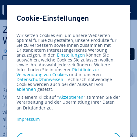
Digital Guide
Cookie-Einstellungen
Zum Haupt­in­halt springen
Zwischen News und Memes:
Wir setzen Cookies ein, um unsere Webseiten
Was ist Reddit?
optimal für Sie zu gestalten, unsere Produkte für
Sie zu verbessern sowie Ihnen zusammen mit
Drittanbietern interessengerechte Werbung
IONOS Redaktion
Auf Facebook teilen
Auf Twitter teilen
Auf LinkedIn tei
anzuzeigen. In den
Einstellungen
können Sie
23.01.2020
auswählen, welche Cookies Sie zulassen wollen,
sowie Ihre Auswahl jederzeit ändern. Weitere
Infos finden Sie in unserer
Richtlinie zur
Verwendung von Cookies
und in unseren
In­halts­ver­zeich­nis
Datenschutzhinweisen
. Technisch notwendige
Cookies werden auch bei der Auswahl von
ablehnen
gesetzt.
Reddit ist ein
Social-News-Ag­gre­ga­tor
, also eine
Mischung aus Dis­kus­si­ons­platt­form und Link-Verteiler,
Mit einem Klick auf "
Akzeptieren
" stimmen Sie der
Verarbeitung und der Übermittlung Ihrer Daten
die in Foren, den so­ge­nann­ten Subred­dits, auf­ge­teilt
an Drittländer zu.
wird. User, die Redditors, sind sowohl Content-Creator
als auch Kon­su­men­ten und Kuratoren. Anhand eines
Impressum
Punk­te­sys­tems aus Upvotes und Downvotes bestimmt
die Community, welche Inhalte und Dis­kus­sio­nen wichtig