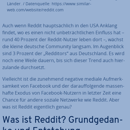
Länder. / Da­ten­quel­le: https://www.si­mi­lar­
web.com/website/reddit.com
Auch wenn Reddit haupt­säch­lich in den USA Anklang
findet, wo es einen nicht un­be­trächt­li­chen Einfluss hat –
rund 40 Prozent der Reddit-Nutzer leben dort –, wächst
die kleine deutsche Community langsam. Im Au­gen­blick
sind 3 Prozent der „Redditors“ aus Deutsch­land. Es wird
noch eine Weile dauern, bis sich dieser Trend auch hier­
zu­lan­de durch­setzt.
Viel­leicht ist die zunehmend negative mediale Auf­merk­
sam­keit von Facebook und der dar­auf­fol­gen­de mas­sen­
haf­te Exodus von Facebook-Nutzern in letzter Zeit eine
Chance für andere soziale Netzwerke wie Reddit. Aber
was ist Reddit ei­gent­lich genau?
Was ist Reddit? Grund­ge­dan­