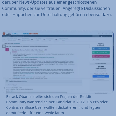
darüber News-Updates aus einer ge­schlos­se­nen
Community, der sie vertrauen. Angeregte Dis­kus­sio­nen
oder Häppchen zur Un­ter­hal­tung gehören ebenso dazu.
Barack Obama stellte sich den Fragen der Reddit-
Community während seiner Kan­di­da­tur 2012. Ob Pro oder
Contra, zahllose User wollten dis­ku­tie­ren – und legten
damit Reddit für eine Weile lahm.