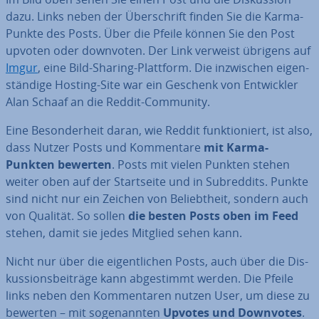
dazu. Links neben der Über­schrift finden Sie die Karma-
Punkte des Posts. Über die Pfeile können Sie den Post
upvoten oder downvoten. Der Link verweist übrigens auf
Imgur
, eine Bild-Sharing-Plattform. Die in­zwi­schen ei­gen­
stän­di­ge Hosting-Site war ein Geschenk von Ent­wick­ler
Alan Schaaf an die Reddit-Community.
Eine Be­son­der­heit daran, wie Reddit funk­tio­niert, ist also,
dass Nutzer Posts und Kom­men­ta­re
mit Karma-
Punkten bewerten
. Posts mit vielen Punkten stehen
weiter oben auf der Start­sei­te und in Subred­dits. Punkte
sind nicht nur ein Zeichen von Be­liebt­heit, sondern auch
von Qualität. So sollen
die besten Posts oben im Feed
stehen, damit sie jedes Mitglied sehen kann.
Nicht nur über die ei­gent­li­chen Posts, auch über die Dis­
kus­si­ons­bei­trä­ge kann ab­ge­stimmt werden. Die Pfeile
links neben den Kom­men­ta­ren nutzen User, um diese zu
bewerten – mit so­ge­nann­ten
Upvotes und Downvotes
.