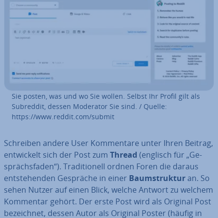
Sie posten, was und wo Sie wollen. Selbst Ihr Profil gilt als
Subreddit, dessen Moderator Sie sind. / Quelle:
https://www.reddit.com/submit
Schreiben andere User Kom­men­ta­re unter Ihren Beitrag,
ent­wi­ckelt sich der Post zum
Thread
(englisch für „Ge­
sprächs­fa­den“). Tra­di­tio­nell ordnen Foren die daraus
ent­ste­hen­den Gespräche in einer
Baum­struk­tur
an. So
sehen Nutzer auf einen Blick, welche Antwort zu welchem
Kommentar gehört. Der erste Post wird als Original Post
be­zeich­net, dessen Autor als Original Poster (häufig in