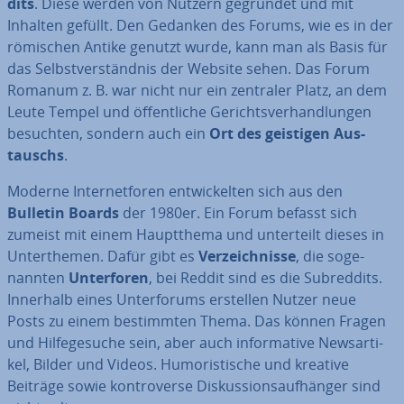
dits
. Diese werden von Nutzern gegründet und mit
Inhalten gefüllt. Den Gedanken des Forums, wie es in der
römischen Antike genutzt wurde, kann man als Basis für
das Selbst­ver­ständ­nis der Website sehen. Das Forum
Romanum z. B. war nicht nur ein zentraler Platz, an dem
Leute Tempel und öf­fent­li­che Ge­richts­ver­hand­lun­gen
besuchten, sondern auch ein
Ort des geistigen Aus­
tauschs
.
Moderne In­ter­net­fo­ren ent­wi­ckel­ten sich aus den
Bulletin Boards
der 1980er. Ein Forum befasst sich
zumeist mit einem Haupt­the­ma und un­ter­teilt dieses in
Un­ter­the­men. Dafür gibt es
Ver­zeich­nis­se
, die so­ge­
nann­ten
Un­ter­fo­ren
, bei Reddit sind es die Subred­dits.
Innerhalb eines Un­ter­fo­rums erstellen Nutzer neue
Posts zu einem be­stimm­ten Thema. Das können Fragen
und Hil­fe­ge­su­che sein, aber auch in­for­ma­ti­ve News­ar­ti­
kel, Bilder und Videos. Hu­mo­ris­ti­sche und kreative
Beiträge sowie kon­tro­ver­se Dis­kus­si­ons­auf­hän­ger sind