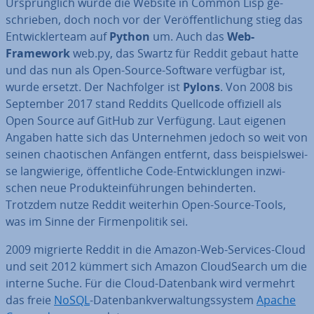
Ur­sprüng­lich wurde die Website in Common Lisp ge­
schrie­ben, doch noch vor der Ver­öf­fent­li­chung stieg das
Ent­wick­ler­team auf
Python
um. Auch das
Web-
Framework
web.py, das Swartz für Reddit gebaut hatte
und das nun als Open-Source-Software verfügbar ist,
wurde ersetzt. Der Nach­fol­ger ist
Pylons
. Von 2008 bis
September 2017 stand Reddits Quellcode offiziell als
Open Source auf GitHub zur Verfügung. Laut eigenen
Angaben hatte sich das Un­ter­neh­men jedoch so weit von
seinen chao­ti­schen Anfängen entfernt, dass bei­spiels­wei­
se lang­wie­ri­ge, öf­fent­li­che Code-Ent­wick­lun­gen in­zwi­
schen neue Pro­dukt­ein­füh­run­gen be­hin­der­ten.
Trotzdem nutze Reddit weiterhin Open-Source-Tools,
was im Sinne der Fir­men­po­li­tik sei.
2009 migrierte Reddit in die Amazon-Web-Services-Cloud
und seit 2012 kümmert sich Amazon Cloud­Se­arch um die
interne Suche. Für die Cloud-Datenbank wird vermehrt
das freie
NoSQL
-Da­ten­bank­ver­wal­tungs­sys­tem
Apache