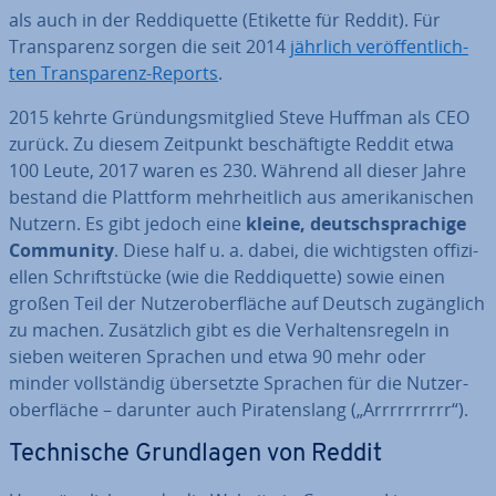
als auch in der Red­di­quet­te (Etikette für Reddit). Für
Trans­pa­renz sorgen die seit 2014
jährlich ver­öf­fent­lich­
ten Trans­pa­renz-Reports
.
2015 kehrte Grün­dungs­mit­glied Steve Huffman als CEO
zurück. Zu diesem Zeitpunkt be­schäf­tig­te Reddit etwa
100 Leute, 2017 waren es 230. Während all dieser Jahre
bestand die Plattform mehr­heit­lich aus ame­ri­ka­ni­schen
Nutzern. Es gibt jedoch eine
kleine, deutsch­spra­chi­ge
Community
. Diese half u. a. dabei, die wich­tigs­ten of­fi­zi­
el­len Schrift­stü­cke (wie die Red­di­quet­te) sowie einen
großen Teil der Nut­zer­ober­flä­che auf Deutsch zu­gäng­lich
zu machen. Zu­sätz­lich gibt es die Ver­hal­tens­re­geln in
sieben weiteren Sprachen und etwa 90 mehr oder
minder voll­stän­dig über­setz­te Sprachen für die Nut­zer­
ober­flä­che – darunter auch Pi­ra­tens­lang („Arrrrrrrrrr“).
Tech­ni­sche Grund­la­gen von Reddit