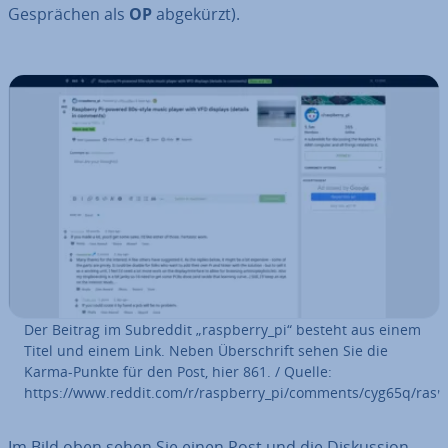
Ge­sprä­chen als
OP
abgekürzt).
Der Beitrag im Subreddit „raspberry_pi“ besteht aus einem
Titel und einem Link. Neben Über­schrift sehen Sie die
Karma-Punkte für den Post, hier 861. / Quelle:
https://www.reddit.com/r/raspberry_pi/comments/cyg65q/rasp
Im Bild oben sehen Sie einen Post und die Dis­kus­si­on