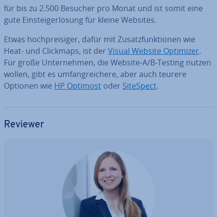
für bis zu 2.500 Besucher pro Monat und ist somit eine
gute Ein­stei­ger­lö­sung für kleine Websites.
Etwas hoch­prei­si­ger, dafür mit Zu­satz­funk­tio­nen wie
Heat- und Clickmaps, ist der
Visual Website Optimizer
.
Für große Un­ter­neh­men, die Website-A/B-Testing nutzen
wollen, gibt es um­fang­rei­che­re, aber auch teurere
Optionen wie
HP Optimost
oder
SiteSpect
.
Reviewer