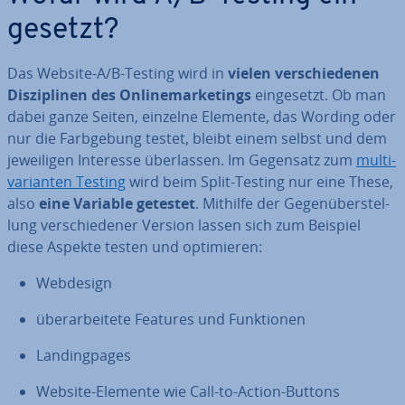
ge­setzt?
Das Website-A/B-Testing wird in
vielen ver­schie­de­nen
Dis­zi­pli­nen des On­line­mar­ke­tings
ein­ge­setzt. Ob man
dabei ganze Seiten, einzelne Elemente, das Wording oder
nur die Farb­ge­bung testet, bleibt einem selbst und dem
je­wei­li­gen Interesse über­las­sen. Im Gegensatz zum
mul­ti­
va­ri­an­ten Testing
wird beim Split-Testing nur eine These,
also
eine Variable getestet
. Mithilfe der Ge­gen­über­stel­
lung ver­schie­de­ner Version lassen sich zum Beispiel
diese Aspekte testen und op­ti­mie­ren:
Webdesign
über­ar­bei­te­te Features und Funk­tio­nen
Landing­pa­ges
Website-Elemente wie Call-to-Action-Buttons