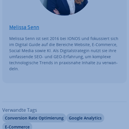
Melissa Senn
Melissa Senn ist seit 2016 bei IONOS und fo­kus­siert sich
im Digital Guide auf die Bereiche Website, E-Commerce,
Social Media sowie KI. Als Di­gi­tal­stra­te­gin nutzt sie ihre
um­fas­sen­de SEO- und GEO-Erfahrung, um komplexe
tech­no­lo­gi­sche Trends in pra­xis­na­he Inhalte zu ver­wan­
deln.
Verwandte Tags
Con­ver­si­on Rate Op­ti­mie­rung
Google Analytics
E-Commerce