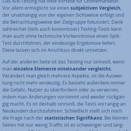
Das A/B-Testing hat viele Vorteile für On­line­mar­keter.
Vor allem er­mög­licht sie einen
sub­jek­ti­ven Vergleich
,
der un­ab­hän­gig von der eigenen Sicht­wei­se erfolgt und
die Be­trach­tungs­wei­se der Ziel­grup­pe fo­kus­siert. Dank
zahl­rei­cher (teils auch kos­ten­lo­ser) Testing-Tools kann
man auch ohne tech­ni­sche Vor­kennt­nis­se einen Split-
Test durch­füh­ren, der ein­deu­ti­ge Er­geb­nis­se liefert.
Diese lassen sich im Anschluss direkt umsetzen.
Auf der anderen Seite ist das Testing nur sinnvoll, wenn
man
einzelne Elemente mit­ein­an­der ver­gleicht
.
Verändert man gleich mehrere Aspekte, ist die Aus­wer­
tung nicht mehr eindeutig. Es besteht außerdem immer
die Gefahr, Nutzer zu über­for­dern oder zu verwirren,
indem man Än­de­run­gen vornimmt und wieder rück­gän­
gig macht. Es ist deshalb sinnvoll, die Tests vorrangig an
Neukunden durch­zu­füh­ren. Schließ­lich stellt sich noch
die Frage nach der
sta­tis­ti­schen Si­gni­fi­kanz
. Bei kleinen
Seiten mit nur wenig Traffic ist es schwie­ri­ger und lang­