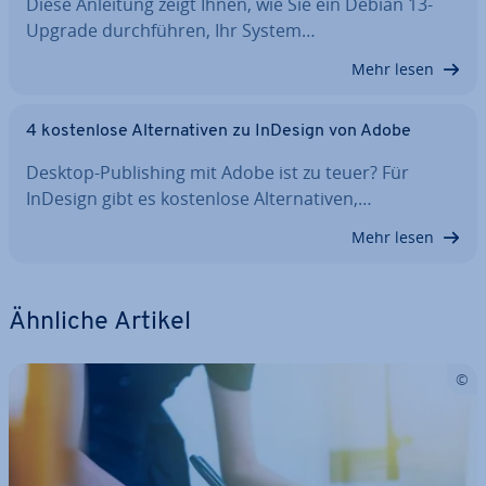
Diese Anleitung zeigt Ihnen, wie Sie ein Debian 13-
Upgrade durch­füh­ren, Ihr System…
Mehr lesen
4 kos­ten­lo­se Al­ter­na­ti­ven zu InDesign von Adobe
Desktop-Pu­bli­shing mit Adobe ist zu teuer? Für
InDesign gibt es kos­ten­lo­se Al­ter­na­ti­ven,…
Mehr lesen
Ähnliche Artikel