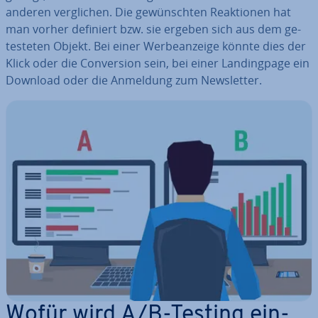
anderen ver­gli­chen. Die ge­wünsch­ten Re­ak­tio­nen hat
man vorher definiert bzw. sie ergeben sich aus dem ge­
tes­te­ten Objekt. Bei einer Wer­be­an­zei­ge könnte dies der
Klick oder die Con­ver­si­on sein, bei einer Landing­pa­ge ein
Download oder die Anmeldung zum News­let­ter.
Wofür wird A/B-Testing ein­