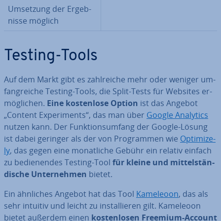
Umsetzung der Er­geb­
nis­se möglich
Testing-Tools
Auf dem Markt gibt es zahl­rei­che mehr oder weniger um­
fang­rei­che Testing-Tools, die Split-Tests für Websites er­
mög­li­chen.
Eine kos­ten­lo­se Option
ist das Angebot
„Content Ex­pe­ri­ments“, das man über
Google Analytics
nutzen kann. Der Funk­ti­ons­um­fang der Google-Lösung
ist dabei geringer als der von Pro­gram­men wie
Op­ti­mi­ze­
ly
, das gegen eine mo­nat­li­che Gebühr ein relativ einfach
zu be­die­nen­des Testing-Tool
für kleine und mit­tel­stän­
di­sche Un­ter­neh­men
bietet.
Ein ähnliches Angebot hat das Tool
Kameleoon
, das als
sehr intuitiv und leicht zu in­stal­lie­ren gilt. Kameleoon
bietet außerdem einen
kos­ten­lo­sen Freemium-Account