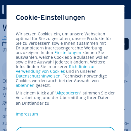
Digital Guide
Cookie-Einstellungen
Zum Haupt­in­halt springen
Was ist A/B-Testing?
Wir setzen Cookies ein, um unsere Webseiten
IONOS Redaktion
optimal für Sie zu gestalten, unsere Produkte für
Auf Facebook teilen
Auf Twitter teilen
Auf LinkedIn tei
Sie zu verbessern sowie Ihnen zusammen mit
15.08.2019
Drittanbietern interessengerechte Werbung
6 mins
anzuzeigen. In den
Einstellungen
können Sie
auswählen, welche Cookies Sie zulassen wollen,
sowie Ihre Auswahl jederzeit ändern. Weitere
Infos finden Sie in unserer
Richtlinie zur
In­halts­ver­zeich­nis
Verwendung von Cookies
und in unseren
Datenschutzhinweisen
. Technisch notwendige
Ob bei der Ge­stal­tung von News­let­tern oder Online-Wer­
Cookies werden auch bei der Auswahl von
ablehnen
gesetzt.
be­an­zei­gen: Marketer versuchen ständig ihre
Mit einem Klick auf "
Akzeptieren
" stimmen Sie der
Maßnahmen zu ver­bes­sern, nut­zer­freund­li­cher zu
Verarbeitung und der Übermittlung Ihrer Daten
gestalten und das Beste aus den Mög­lich­kei­ten des On­
an Drittländer zu.
line­mar­ke­tings her­aus­zu­ho­len. Das Ziel: mehr Con­ver­si­
Impressum
ons und damit mehr Umsatz für das Un­ter­neh­men. Ob
zur Op­ti­mie­rung von ganzen Websites, einzelnen Funk­tio­
nen oder Landing­pa­ges: Das A/B-Testing hat sich als gute