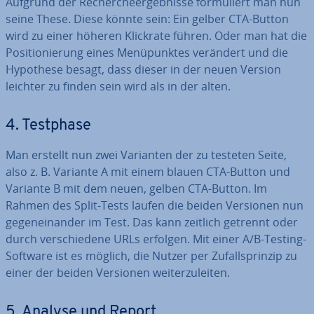
Aufgrund der Re­cher­che­er­geb­nis­se for­mu­liert man nun
seine These. Diese könnte sein: Ein gelber CTA-Button
wird zu einer höheren Klickrate führen. Oder man hat die
Po­si­tio­nie­rung eines Me­nü­punk­tes verändert und die
Hypothese besagt, dass dieser in der neuen Version
leichter zu finden sein wird als in der alten.
4. Testphase
Man erstellt nun zwei Varianten der zu testeten Seite,
also z. B. Variante A mit einem blauen CTA-Button und
Variante B mit dem neuen, gelben CTA-Button. Im
Rahmen des Split-Tests laufen die beiden Versionen nun
ge­gen­ein­an­der im Test. Das kann zeitlich getrennt oder
durch ver­schie­de­ne URLs erfolgen. Mit einer A/B-Testing-
Software ist es möglich, die Nutzer per Zu­falls­prin­zip zu
einer der beiden Versionen wei­ter­zu­lei­ten.
5. Analyse und Report