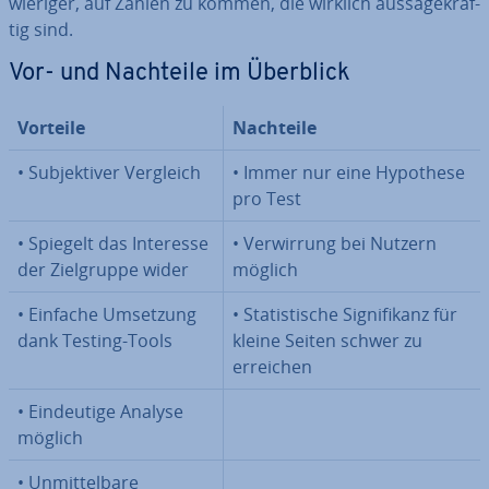
wie­ri­ger, auf Zahlen zu kommen, die wirklich aus­sa­ge­kräf­
tig sind.
Vor- und Nachteile im Überblick
Vorteile
Nachteile
• Sub­jek­ti­ver Vergleich
• Immer nur eine Hypothese
pro Test
• Spiegelt das Interesse
• Ver­wir­rung bei Nutzern
der Ziel­grup­pe wider
möglich
• Einfache Umsetzung
• Sta­tis­ti­sche Si­gni­fi­kanz für
dank Testing-Tools
kleine Seiten schwer zu
erreichen
• Ein­deu­ti­ge Analyse
möglich
• Un­mit­tel­ba­re