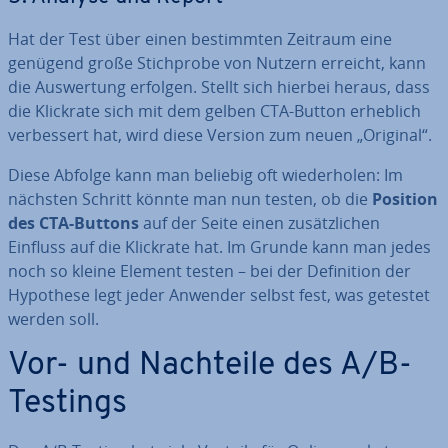
Hat der Test über einen be­stimm­ten Zeitraum eine
genügend große Stich­pro­be von Nutzern erreicht, kann
die Aus­wer­tung erfolgen. Stellt sich hierbei heraus, dass
die Klickrate sich mit dem gelben CTA-Button erheblich
ver­bes­sert hat, wird diese Version zum neuen „Original“.
Diese Abfolge kann man beliebig oft wie­der­ho­len: Im
nächsten Schritt könnte man nun testen, ob die
Position
des CTA-Buttons
auf der Seite einen zu­sätz­li­chen
Einfluss auf die Klickrate hat. Im Grunde kann man jedes
noch so kleine Element testen – bei der De­fi­ni­ti­on der
Hypothese legt jeder Anwender selbst fest, was getestet
werden soll.
Vor- und Nachteile des A/B-
Testings