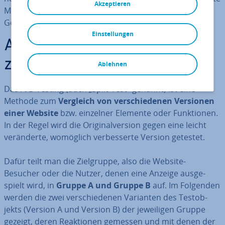
Akzeptieren
Methode bewährt, um Schritt für Schritt zur optimalen
Ge­stal­tung zu kommen.
Einstellungen
A/B-Testing: Das Grund­prin­
zip
Ablehnen
Das A/B-Testing (auch „Split-Test“ genannt) ist eine
Methode zum
Vergleich von ver­schie­de­nen Versionen
einer Website
bzw. einzelner Elemente oder Funk­tio­nen.
In der Regel wird die Ori­gi­nal­ver­si­on gegen eine leicht
ver­än­der­te, womöglich ver­bes­ser­te Version getestet.
Dafür teilt man die Ziel­grup­pe, also die Website-
Besucher oder die Nutzer, denen eine Anzeige aus­ge­
spielt wird, in
Gruppe A und Gruppe B
auf. Im Folgenden
werden die zwei ver­schie­de­nen Varianten des Test­ob­
jekts (Version A und Version B) der je­wei­li­gen Gruppe
gezeigt, deren Re­ak­tio­nen gemessen und mit denen der