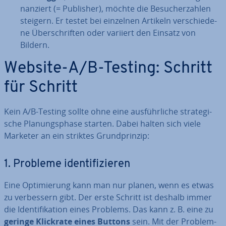
nan­ziert (= Publisher), möchte die Be­su­cher­zah­len
steigern. Er testet bei einzelnen Artikeln ver­schie­de­
ne Über­schrif­ten oder variiert den Einsatz von
Bildern.
Website-A/B-Testing: Schritt
für Schritt
Kein A/B-Testing sollte ohne eine aus­führ­li­che stra­te­gi­
sche Pla­nungs­pha­se starten. Dabei halten sich viele
Marketer an ein striktes Grund­prin­zip:
1. Probleme iden­ti­fi­zie­ren
Eine Op­ti­mie­rung kann man nur planen, wenn es etwas
zu ver­bes­sern gibt. Der erste Schritt ist deshalb immer
die Iden­ti­fi­ka­ti­on eines Problems. Das kann z. B. eine zu
geringe Klickrate eines Buttons
sein. Mit der Pro­blem­