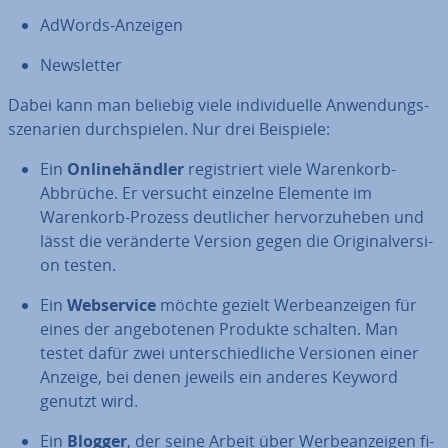
AdWords-Anzeigen
News­let­ter
Dabei kann man beliebig viele in­di­vi­du­el­le An­wen­dungs­
sze­na­ri­en durch­spie­len. Nur drei Beispiele:
Ein
On­line­händ­ler
re­gis­triert viele Warenkorb-
Abbrüche. Er versucht einzelne Elemente im
Warenkorb-Prozess deut­li­cher her­vor­zu­he­ben und
lässt die ver­än­der­te Version gegen die Ori­gi­nal­ver­si­
on testen.
Ein
Web­ser­vice
möchte gezielt Wer­be­an­zei­gen für
eines der an­ge­bo­te­nen Produkte schalten. Man
testet dafür zwei un­ter­schied­li­che Versionen einer
Anzeige, bei denen jeweils ein anderes Keyword
genutzt wird.
Ein
Blogger
, der seine Arbeit über Wer­be­an­zei­gen fi­