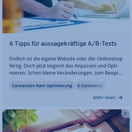
6 Tipps für aus­sa­ge­kräf­ti­ge A/B-Tests
Endlich ist die eigene Website oder der On­line­shop
fertig. Doch jetzt beginnt das Anpassen und Op­ti­
mie­ren. Schon kleine Ver­än­de­run­gen, zum Beispiel
die Plat­zie­rung eines Formulars oder eines CTA-
Con­ver­si­on Rate Op­ti­mie­rung
E-Commerce
Buttons, können große positive Aus­wir­kun­gen
haben. Mithilfe einfacher…
Mehr lesen