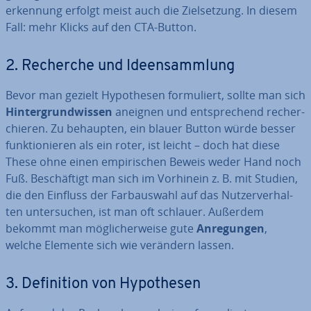
er­ken­nung erfolgt meist auch die Ziel­set­zung. In diesem
Fall: mehr Klicks auf den CTA-Button.
2. Recherche und Ideen­samm­lung
Bevor man gezielt Hy­po­the­sen for­mu­liert, sollte man sich
Hin­ter­grund­wis­sen
aneignen und ent­spre­chend re­cher­
chie­ren. Zu behaupten, ein blauer Button würde besser
funk­tio­nie­ren als ein roter, ist leicht – doch hat diese
These ohne einen em­pi­ri­schen Beweis weder Hand noch
Fuß. Be­schäf­tigt man sich im Vorhinein z. B. mit Studien,
die den Einfluss der Farb­aus­wahl auf das Nut­zer­ver­hal­
ten un­ter­su­chen, ist man oft schlauer. Außerdem
bekommt man mög­li­cher­wei­se gute
An­re­gun­gen
,
welche Elemente sich wie verändern lassen.
3. De­fi­ni­ti­on von Hy­po­the­sen