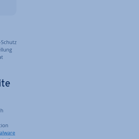
e-Schutz
l­lung
at
ite
ch
tion
alware