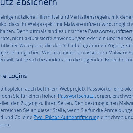
utz absichern
 einige nützliche Hilfs­mit­tel und Ver­hal­tens­re­geln, mit dene
iko, dass Ihr Web­pro­jekt mit Malware infiziert wird, möglich
halten. Denn oftmals sind es unsichere Pass­wör­ter, in­fi­zier­t
­rä­te, nicht ak­tua­li­sier­te An­wen­dun­gen oder ein über­füll­ter
icht­li­cher Webspace, die den Schad­pro­gram­men Zugang zu
­jekt er­mög­li­chen. Wer also einen um­fas­sen­den Malware-S
en will, sollte sich besonders um die folgenden Bereiche k
re Logins
oft spielen auch bei Ihrem Web­pro­jekt Pass­wör­ter eine wic
 Indem Sie für einen hohen
Pass­wort­schutz
sorgen, er­schwe­
nel­len den Zugang zu Ihren Seiten. Den best­mög­li­chen Malw
erreichen Sie an dieser Stelle, wenn Sie für die An­mel­dun­ge
d und Co. eine
Zwei-Faktor-Au­then­ti­fi­zie­rung
ein­rich­ten un
den.