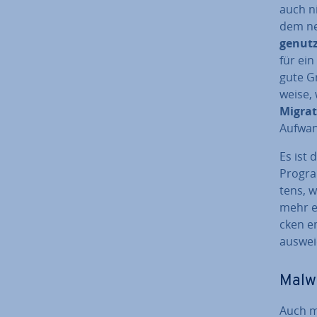
auch ni
dem neu
genutz
für ei
gute Gr
wei­se,
Migrati
Aufwan
Es ist 
Pro­gra
tens, w
mehr er
cken e
aus­wei
Malw
Auch m