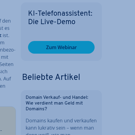
KI-Te­le­fon­as­sis­tent:
f den
Die Live-Demo
st es
t
ist.
 im
Zum Webinar
n­be­zo­
t mit
Seiten
sich
Beliebte Artikel
. Auf
gen
Domain Verkauf- und Handel:
Wie verdient man Geld mit
Domains?
Domains kaufen und verkaufen
kann lukrativ sein – wenn man
­
denn weiß, wie man