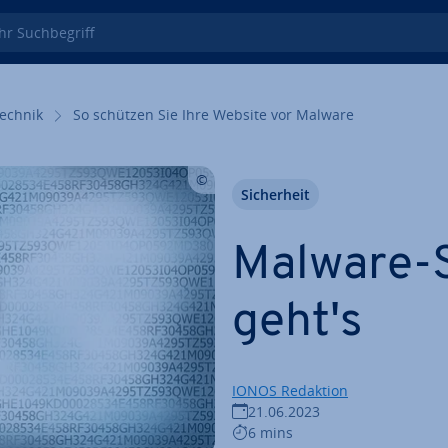
 Such­be­griff
echnik
So schützen Sie Ihre Website vor Malware
Si­cher­heit
Malware-S
geht's
IONOS Redaktion
21.06.2023
6 mins