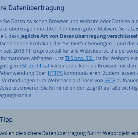
re Da­ten­über­tra­gung
ob Sie Daten zwischen Browser und Website oder Dateien au
ce über­tra­gen möchten: Für einen guten Malware-Schutz i
i­ell, dass
jegliche Art von Da­ten­über­tra­gung ver­schlüs­sel
­schei­den­de Protokoll, das Sie hierfür benötigen – und das
 seit 2018 Pflicht­pro­to­koll für alle Websites ist, die per­so­ne
n­for­ma­tio­nen abfragen –, ist
TLS bzw. SSL
. Ist Ihr Web­pro­jek
gültigen
SSL-Zer­ti­fi­kat
verbunden, können Browser mit den 
Web­an­wen­dung über
HTTPS
kom­mu­ni­zie­ren. Zudem lassen 
e Ver­bin­dun­gen zum Webspace auf Basis von
SFTP
aufbauen
eise er­schwe­ren Sie Kri­mi­nel­len den Zugriff auf alle wichti
­gungs­ka­nä­le.
Tipp
wollen die sichere Da­ten­über­tra­gung für Ihr Web­pro­jekt ein