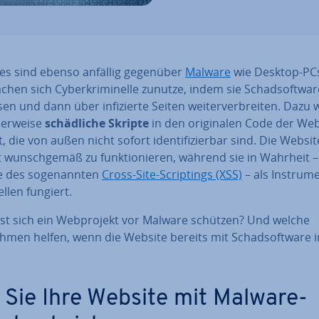
es sind ebenso anfällig gegenüber
Malware
wie Desktop-PC
hen sich Cy­ber­kri­mi­nel­le zunutze, indem sie Schad­soft­war
sen und dann über in­fi­zier­te Seiten wei­ter­ver­brei­ten. Daz
her­wei­se
schäd­li­che Skripte
in den ori­gi­na­len Code der Web
rt, die von außen nicht sofort iden­ti­fi­zier­bar sind. Die Websit
 wunsch­ge­mäß zu funk­tio­nie­ren, während sie in Wahrheit 
e des so­ge­nann­ten
Cross-Site-Scrip­tin­gs (XSS)
– als In­stru­m
el­len fungiert.
sst sich ein Web­pro­jekt vor Malware schützen? Und welche
men helfen, wenn die Website bereits mit Schad­soft­ware in
 Sie Ihre Website mit Malware-