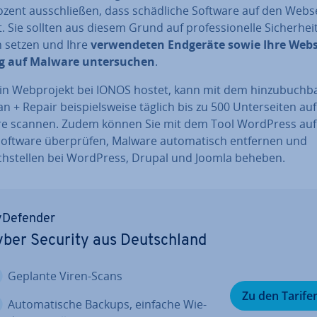
zent aus­schlie­ßen, dass schäd­li­che Software auf den Webs
. Sie sollten aus diesem Grund auf pro­fes­sio­nel­le Si­cher­heit
n setzen und Ihre
ver­wen­de­ten Endgeräte sowie Ihre Webs
g auf Malware un­ter­su­chen
.
n Web­pro­jekt bei IONOS hostet, kann mit dem hin­zu­buch­b
an + Repair bei­spiels­wei­se täglich bis zu 500 Un­ter­sei­ten auf
e scannen. Zudem können Sie mit dem Tool WordPress auf
oft­ware über­prü­fen, Malware au­to­ma­tisch entfernen und
h­stel­len bei WordPress, Drupal und Joomla beheben.
­De­fen­der
ber Security aus Deutsch­land
Geplante Viren-Scans
Zu den Tarife
Au­to­ma­ti­sche Backups, einfache Wie­