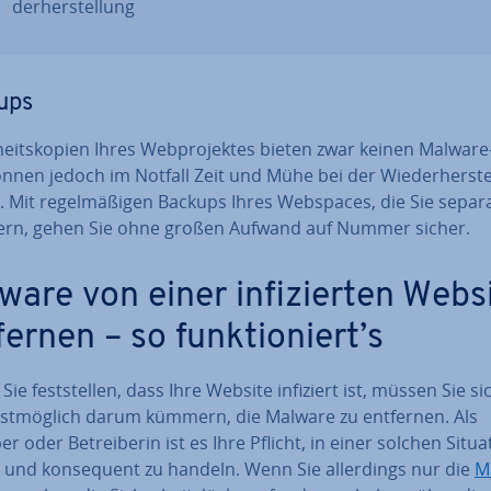
der­her­stel­lung
ups
­heits­ko­pien Ihres Web­pro­jek­tes bieten zwar keinen Malwar
önnen jedoch im Notfall Zeit und Mühe bei der Wie­der­her­ste
 Mit re­gel­mä­ßi­gen Backups Ihres Webspaces, die Sie separ
ern, gehen Sie ohne großen Aufwand auf Nummer sicher.
ware von einer in­fi­zier­ten Webs
ernen – so funk­tio­niert’s
 Sie fest­stel­len, dass Ihre Website infiziert ist, müssen Sie si
lst­mög­lich darum kümmern, die Malware zu entfernen. Als
er oder Be­trei­be­rin ist es Ihre Pflicht, in einer solchen Situa
 und kon­se­quent zu handeln. Wenn Sie al­ler­dings nur die
M