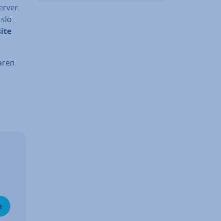
erver
s­lö­
ite
a­ren
n