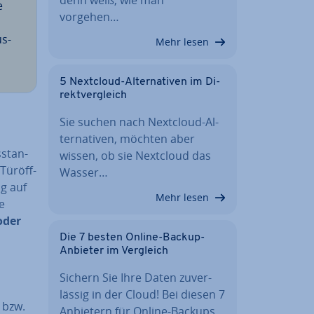
e
vorgehen…
us­
Mehr lesen
5 Nextcloud-Al­ter­na­ti­ven im Di­
rekt­ver­gleich
Sie suchen nach Nextcloud-Al­
ter­na­ti­ven, möchten aber
­stan­
wissen, ob sie Nextcloud das
Tür­öff­
Wasser…
g auf
Mehr lesen
e
oder
Die 7 besten Online-Backup-
Anbieter im Vergleich
Sichern Sie Ihre Daten zu­ver­
läs­sig in der Cloud! Bei diesen 7
 bzw.
Anbietern für Online-Backups…