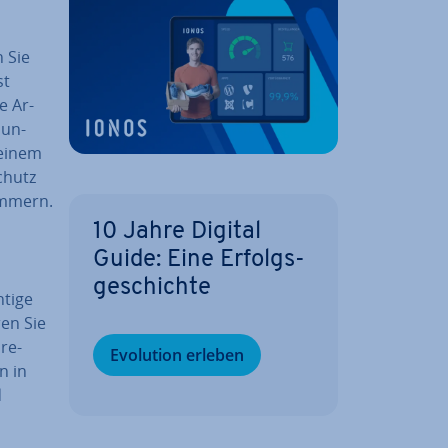
n Sie
st
e Ar­
, un­
 einem
chutz
ümmern.
10 Jahre Digital
Guide: Eine Er­folgs­
ge­schich­te
htige
ren Sie
are-
Evolution erleben
n in
d