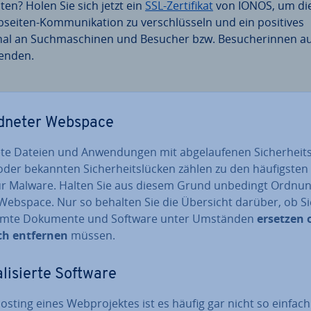
­ten? Holen Sie sich jetzt ein
SSL-Zer­ti­fi­kat
von IONOS, um di
seiten-Kom­mu­ni­ka­ti­on zu ver­schlüs­seln und ein positives
nal an Such­ma­schi­nen und Besucher bzw. Be­su­che­rin­nen a
en­den.
d­ne­ter Webspace
te Dateien und An­wen­dun­gen mit ab­ge­lau­fe­nen Si­cher­heits
der bekannten Si­cher­heits­lü­cken zählen zu den häu­figs­ten 
ür Malware. Halten Sie aus diesem Grund unbedingt Ordnun
Webspace. Nur so behalten Sie die Übersicht darüber, ob Si
mte Dokumente und Software unter Umständen
ersetzen 
ch entfernen
müssen.
­li­sier­te Software
sting eines Web­pro­jek­tes ist es häufig gar nicht so einfach