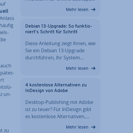
auf
Mehr lesen
uell
 Anlass
häufig
Debian 13-Upgrade: So funk­tio­
iels­
niert’s Schritt für Schritt
die
Diese Anleitung zeigt Ihnen, wie
Sie ein Debian 13-Upgrade
durch­füh­ren, Ihr System…
 (auch
Mehr lesen
pä­tes­
rt
4 kos­ten­lo­se Al­ter­na­ti­ven zu
ts­lü­
InDesign von Adobe
z un­
Desktop-Pu­bli­shing mit Adobe
ist zu teuer? Für InDesign gibt
es kos­ten­lo­se Al­ter­na­ti­ven,…
Mehr lesen
t zu