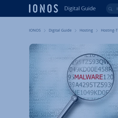
Digital Guide
Ihr
Zum Haupt­in­halt springen
IONOS
Digital Guide
Hosting
Hosting-T