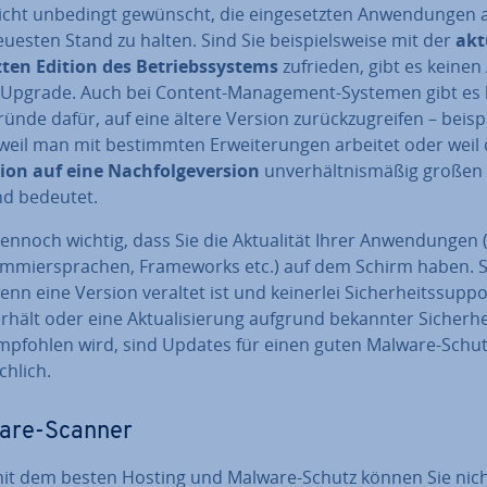
cht unbedingt gewünscht, die ein­ge­setz­ten An­wen­dun­gen 
esten Stand zu halten. Sind Sie bei­spiels­wei­se mit der
akt
ten Edition des Be­triebs­sys­tems
zufrieden, gibt es keinen
n Upgrade. Auch bei Content-Ma­nage­ment-Systemen gibt es 
ünde dafür, auf eine ältere Version zu­rück­zu­grei­fen – bei­sp
 weil man mit be­stimm­ten Er­wei­te­run­gen arbeitet oder weil 
on auf eine Nach­fol­ge­ver­si­on
un­ver­hält­nis­mä­ßig großen
d bedeutet.
dennoch wichtig, dass Sie die Ak­tua­li­tät Ihrer An­wen­dun­gen
m­mier­spra­chen, Frame­works etc.) auf dem Schirm haben. S
enn eine Version veraltet ist und keinerlei Si­cher­heits­sup­po
hält oder eine Ak­tua­li­sie­rung aufgrund bekannter Si­cher­hei
mpfohlen wird, sind Updates für einen guten Malware-Schut
ch­lich.
are-Scanner
it dem besten Hosting und Malware-Schutz können Sie nich