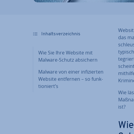
Websit
In­halts­ver­zeich­nis
das mac
schleu­
ty­pi­sc
Wie Sie Ihre Website mit
te­grie
Malware-Schutz absichern
scheint
Malware von einer in­fi­zier­ten
mithilf
Website entfernen – so funk­
Kri­mi­n
tio­niert’s
Wie lä
Maßnah
ist?
Wie