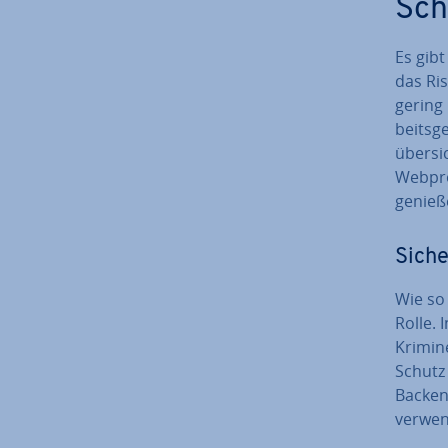
Sch
Es gibt
das Ris
gering 
beits­ge
über­s
Web­pro
genieß
Siche
Wie so 
Rolle.
Kri­mi­
Schutz 
Backen
verwen