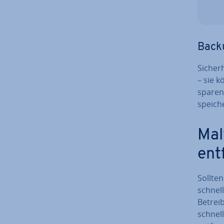
Back
Si­cher
– sie k
sparen.
speich
Mal
entf
Sollten
schnel
Betreib
schnell