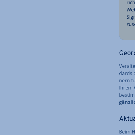
rich
Web
Sig
zu­s
Ge­or
Veralte
dards o
nern f
Ihrem 
bestim
gänzli
Ak­tua
Beim Ho