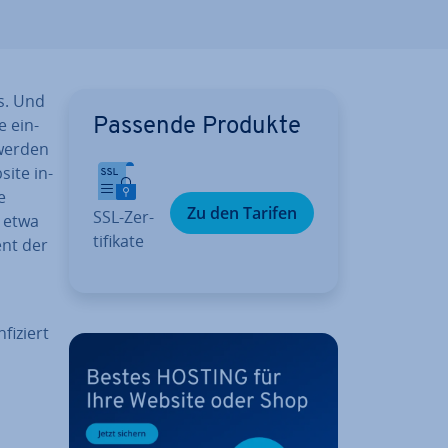
s. Und
e ein­
Passende Produkte
u werden
site in­
e
Zu den Tarifen
SSL-Zer­
– etwa
ti­fi­ka­te
ent der
fiziert