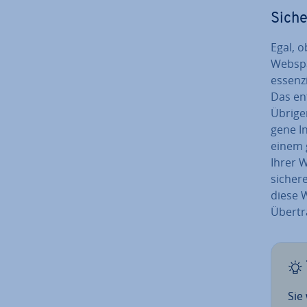
Siche
Egal, 
Webspa
es­sen­z
Das ent
Übrigen
ge­ne I
einem 
Ihrer 
sicher
diese W
Über­tra
Sie 