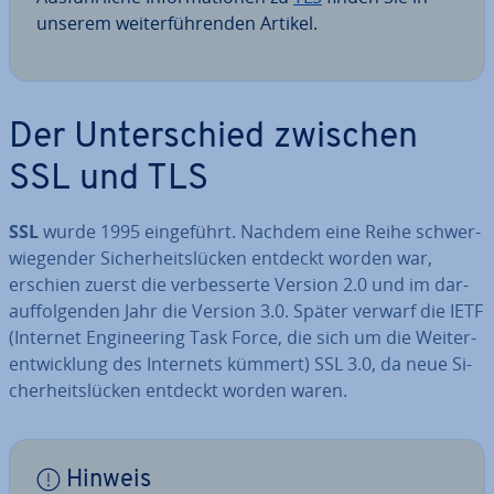
unserem wei­ter­füh­ren­den Artikel.
Der Un­ter­schied zwischen
SSL und TLS
SSL
wurde 1995 ein­ge­führt. Nachdem eine Reihe schwer­
wie­gen­der Si­cher­heits­lü­cken entdeckt worden war,
erschien zuerst die ver­bes­ser­te Version 2.0 und im dar­
auf­fol­gen­den Jahr die Version 3.0. Später verwarf die IETF
(Internet En­gi­nee­ring Task Force, die sich um die Wei­ter­
ent­wick­lung des Internets kümmert) SSL 3.0, da neue Si­
cher­heits­lü­cken entdeckt worden waren.
Hinweis