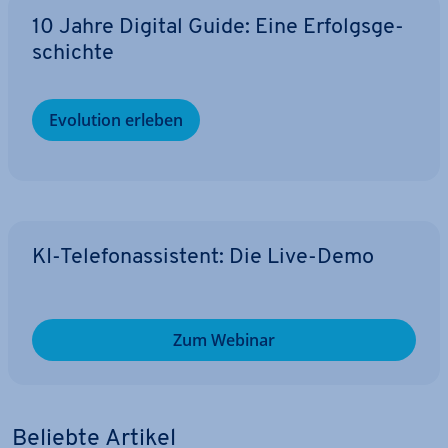
10 Jahre Digital Guide: Eine Er­folgs­ge­
schich­te
Evolution erleben
KI-Te­le­fon­as­sis­tent: Die Live-Demo
Zum Webinar
Beliebte Artikel