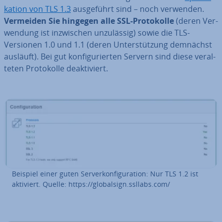
ka­ti­on von TLS 1.3
aus­ge­führt sind – noch verwenden.
Vermeiden Sie hingegen alle SSL-Pro­to­kol­le
(deren Ver­
wen­dung ist in­zwi­schen un­zu­läs­sig) sowie die TLS-
Versionen 1.0 und 1.1 (deren Un­ter­stüt­zung demnächst
ausläuft). Bei gut kon­fi­gu­rier­ten Servern sind diese ver­al­
te­ten Pro­to­kol­le de­ak­ti­viert.
Beispiel einer guten Ser­ver­kon­fi­gu­ra­ti­on: Nur TLS 1.2 ist
aktiviert. Quelle: https://glo­bal­sign.ssllabs.com/