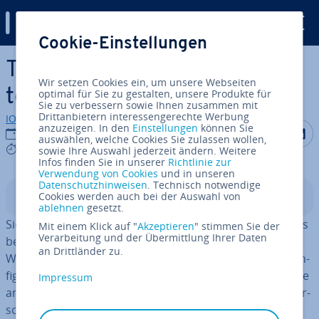
Digital Guide
Cookie-Einstellungen
Zum Haupt­in­halt springen
TLS vs. SSL – was ist der Un­
Wir setzen Cookies ein, um unsere Webseiten
ter­schied?
optimal für Sie zu gestalten, unsere Produkte für
Sie zu verbessern sowie Ihnen zusammen mit
Drittanbietern interessengerechte Werbung
IONOS Redaktion
anzuzeigen. In den
Einstellungen
können Sie
Auf Facebo
Auf Tw
A
19.11.2021
auswählen, welche Cookies Sie zulassen wollen,
3 mins
sowie Ihre Auswahl jederzeit ändern. Weitere
Infos finden Sie in unserer
Richtlinie zur
Verwendung von Cookies
und in unseren
Datenschutzhinweisen
. Technisch notwendige
Cookies werden auch bei der Auswahl von
In­halts­ver­zeich­nis
ablehnen
gesetzt.
Sicher sind Sie diesen beiden Buch­sta­ben­kür­zeln bereits
Mit einem Klick auf "
Akzeptieren
" stimmen Sie der
Verarbeitung und der Übermittlung Ihrer Daten
begegnet: SSL und TLS, oft auch kom­bi­niert als SSL/TLS.
an Drittländer zu.
Wenn Sie bei­spiels­wei­se einen E-Mail-Client manuell kon­
fi­gu­rie­ren oder eine Website hosten wollen, kommen Sie
Impressum
an ihnen nicht vorbei. Erfahren Sie hier, worin der Un­ter­
schied zwischen beiden Pro­to­kol­len liegt.