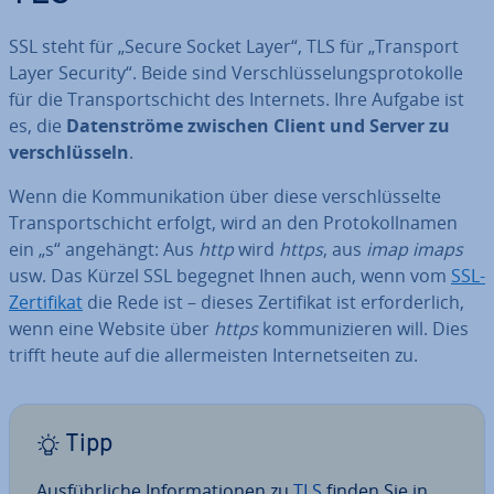
SSL steht für „Secure Socket Layer“, TLS für „Transport
Layer Security“. Beide sind Ver­schlüs­se­lungs­pro­to­kol­le
für die Trans­port­schicht des Internets. Ihre Aufgabe ist
es, die
Da­ten­strö­me zwischen Client und Server zu
ver­schlüs­seln
.
Wenn die Kom­mu­ni­ka­ti­on über diese ver­schlüs­sel­te
Trans­port­schicht erfolgt, wird an den Pro­to­koll­na­men
ein „s“ angehängt: Aus
http
wird
https
, aus
imap
imaps
usw. Das Kürzel SSL begegnet Ihnen auch, wenn vom
SSL-
Zer­ti­fi­kat
die Rede ist – dieses Zer­ti­fi­kat ist er­for­der­lich,
wenn eine Website über
https
kom­mu­ni­zie­ren will. Dies
trifft heute auf die al­ler­meis­ten In­ter­net­sei­ten zu.
Tipp
Aus­führ­li­che In­for­ma­tio­nen zu
TLS
finden Sie in