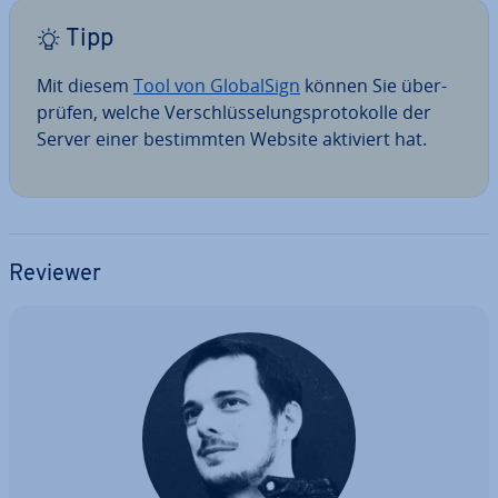
Tipp
Mit diesem
Tool von Glo­bal­Sign
können Sie über­
prü­fen, welche Ver­schlüs­se­lungs­pro­to­kol­le der
Server einer be­stimm­ten Website aktiviert hat.
Reviewer