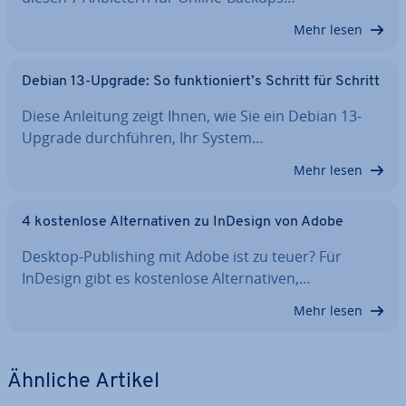
Mehr lesen
Debian 13-Upgrade: So funk­tio­niert’s Schritt für Schritt
Diese Anleitung zeigt Ihnen, wie Sie ein Debian 13-
Upgrade durch­füh­ren, Ihr System…
Mehr lesen
4 kos­ten­lo­se Al­ter­na­ti­ven zu InDesign von Adobe
Desktop-Pu­bli­shing mit Adobe ist zu teuer? Für
InDesign gibt es kos­ten­lo­se Al­ter­na­ti­ven,…
Mehr lesen
Ähnliche Artikel