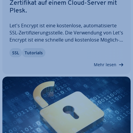
Zer­ti­fi­kat auf einem Cloud-Server mit
Plesk.
Let's Encrypt ist eine kos­ten­lo­se, au­to­ma­ti­sier­te
SSL-Zer­ti­fi­zie­rungs­stel­le. Die Ver­wen­dung von Let's
Encrypt ist eine schnelle und kos­ten­lo­se Mög­lich­
keit, ein SSL-Zer­ti­fi­kat für Ihre Website zu erhalten.
SSL
Tutorials
Mit Plesk können Sie mit wenigen Klicks ein Let's
Encrypt SSL-Zer­ti­fi­kat…
Mehr lesen