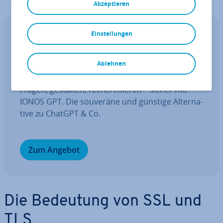
Akzeptieren
Einstellungen
IONOS GPT
Ihr sou­ve­rä­ner KI Assistent für mehr
Pro­duk­ti­vi­tät.
Ablehnen
Fragen, gestalten, re­cher­chie­ren – sicher mit
IONOS GPT. Die souveräne und günstige Al­ter­na­
ti­ve zu ChatGPT & Co.
Zum Angebot
Die Bedeutung von SSL und
TLS