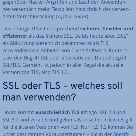
gegenüber Hacker-Angriffen und lässt den An­wen­dun­
gen we­sent­lich mehr Fle­xi­bi­li­tät hin­sicht­lich der ver­wen­
de­ten Ver­schlüs­se­lung (
cipher suites
).
Das heutige TLS ist ent­spre­chend
sicherer, flexibler und
ef­fi­zi­en­ter
als das frühere SSL. Da bis heute aber „SSL“
als Abkürzung we­sent­lich bekannter ist als TLS,
verwenden viele Anbieter von Client-Software, Routern
usw. den Begriff SSL oder al­ter­na­tiv den Dop­pel­be­griff
SSL/TLS. Gemeint ist jedoch in aller Regel die aktuelle
Version von TLS, also TLS 1.3.
SSL oder TLS – welches soll
man verwenden?
Heute kommt
aus­schließ­lich TLS
infrage. SSL 2.0 und
SSL 3.0 sind veraltet und gelten als unsicher. Gleiches gilt
für die älteren Versionen von TLS. Nur TLS 1.2 können Sie
unter be­stimm­ten Vor­aus­set­zun­gen – die in der
Spe­zi­fi­