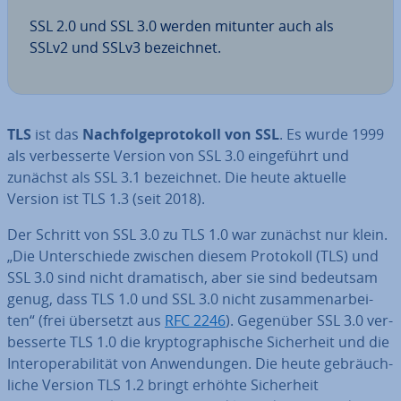
SSL 2.0 und SSL 3.0 werden mitunter auch als
SSLv2 und SSLv3 be­zeich­net.
TLS
ist das
Nach­fol­ge­pro­to­koll von SSL
. Es wurde 1999
als ver­bes­ser­te Version von SSL 3.0 ein­ge­führt und
zunächst als SSL 3.1 be­zeich­net. Die heute aktuelle
Version ist TLS 1.3 (seit 2018).
Der Schritt von SSL 3.0 zu TLS 1.0 war zunächst nur klein.
„Die Un­ter­schie­de zwischen diesem Protokoll (TLS) und
SSL 3.0 sind nicht dra­ma­tisch, aber sie sind bedeutsam
genug, dass TLS 1.0 und SSL 3.0 nicht zu­sam­men­ar­bei­
ten“ (frei übersetzt aus
RFC 2246
). Gegenüber SSL 3.0 ver­
bes­ser­te TLS 1.0 die kryp­to­gra­phi­sche Si­cher­heit und die
In­ter­ope­ra­bi­li­tät von An­wen­dun­gen. Die heute ge­bräuch­
li­che Version TLS 1.2 bringt erhöhte Si­cher­heit