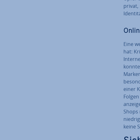
privat
Iden­ti­
On­li
Eine we
hat: Kr
In­ter­
konnten
Mar­ken­
besonde
einer Kl
Folgen
an­zei­
Shops n
niedrig
keine 