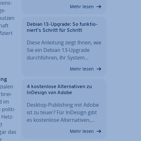
i­ons-
Mehr lesen
ge­
 nutzen
Debian 13-Upgrade: So funk­tio­
haft
niert’s Schritt für Schritt
iziert
Diese Anleitung zeigt Ihnen, wie
Sie ein Debian 13-Upgrade
durch­füh­ren, Ihr System…
Mehr lesen
e
ing
zialen
4 kos­ten­lo­se Al­ter­na­ti­ven zu
InDesign von Adobe
­brei­
d im
Desktop-Pu­bli­shing mit Adobe
o­li­ti­
ist zu teuer? Für InDesign gibt
t Hetz-
es kos­ten­lo­se Al­ter­na­ti­ven,…
gt
Mehr lesen
gar das
ur