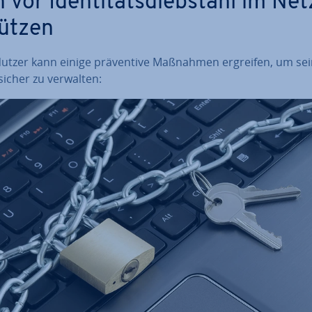
 vor Iden­ti­täts­dieb­stahl im Net
ützen
Nutzer kann einige prä­ven­ti­ve Maßnahmen ergreifen, um se
sicher zu verwalten: