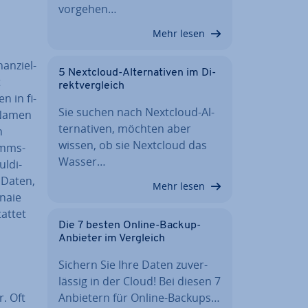
vorgehen…
Mehr lesen
n­zi­el­
5 Nextcloud-Al­ter­na­ti­ven im Di­
t
rekt­ver­gleich
n in fi­
Sie suchen nach Nextcloud-Al­
m Namen
ter­na­ti­ven, möchten aber
n
wissen, ob sie Nextcloud das
imms­
Wasser…
l­di­
n Daten,
Mehr lesen
­naie
at­tet
Die 7 besten Online-Backup-
Anbieter im Vergleich
Sichern Sie Ihre Daten zu­ver­
läs­sig in der Cloud! Bei diesen 7
Anbietern für Online-Backups…
r. Oft