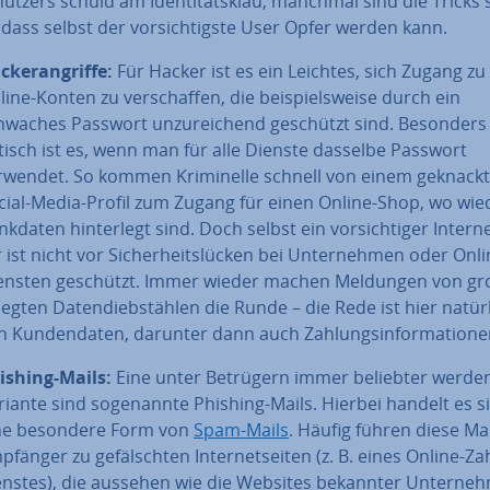
­nut­zers schuld am Iden­ti­täts­klau, manchmal sind die Tricks 
t, dass selbst der vor­sich­tigs­te User Opfer werden kann.
cker­an­grif­fe:
Für Hacker ist es ein Leichtes, sich Zugang zu
line-Konten zu ver­schaf­fen, die bei­spiels­wei­se durch ein
hwaches Passwort un­zu­rei­chend geschützt sind. Besonders
itisch ist es, wenn man für alle Dienste dasselbe Passwort
rwendet. So kommen Kri­mi­nel­le schnell von einem ge­knack­
cial-Media-Profil zum Zugang für einen Online-Shop, wo wi
kdaten hin­ter­legt sind. Doch selbst ein vor­sich­ti­ger In­ter­ne
 ist nicht vor Si­cher­heits­lü­cken bei Un­ter­neh­men oder Onli
ensten geschützt. Immer wieder machen Meldungen von gro
leg­ten Da­ten­dieb­stäh­len die Runde – die Rede ist hier natür
n Kun­den­da­ten, darunter dann auch Zah­lungs­in­for­ma­tio­ne
ishing-Mails:
Eine unter Betrügern immer beliebter werde
riante sind so­ge­nann­te Phishing-Mails. Hierbei handelt es 
ne besondere Form von
Spam-Mails
. Häufig führen diese Ma
fänger zu ge­fälsch­ten In­ter­net­sei­ten (z. B. eines Online-Za
ens­tes), die aussehen wie die Websites bekannter Un­ter­neh