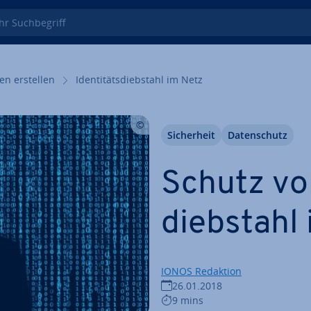
 Such­be­griff
en erstellen
Iden­ti­täts­dieb­stahl im Netz
Si­cher­heit
Da­ten­schutz
Schutz vor 
dieb­stahl
IONOS Redaktion
26.01.2018
9 mins