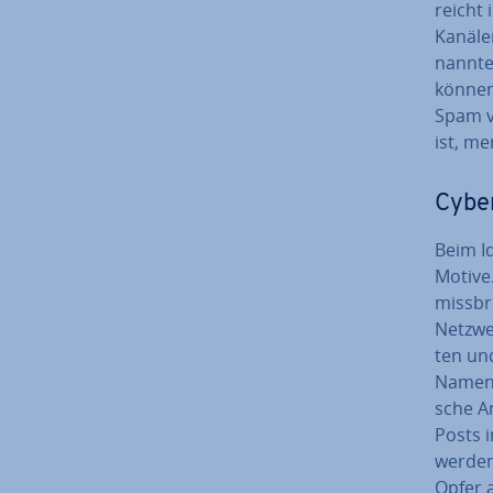
reicht 
Kanälen
nann­te
können
Spam ve
ist, me
Cyber
Beim Id
Motive
miss­b
Netz­w
ten un
Namen d
sche An
Posts in
werden
Opfer a