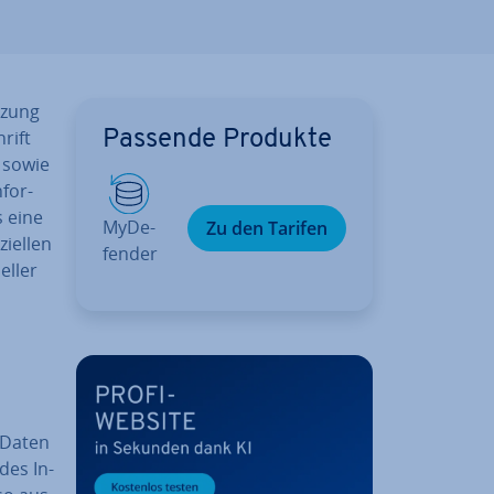
utzung
rift
Passende Produkte
 sowie
­for­
s eine
My­De­
Zu den Tarifen
­el­len
fen­der
eller
e Daten
 des In­