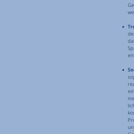
Ge
we
Tr
de
da
Sp
en
Soc
so
re
ei
me
li
ko
Pr
un