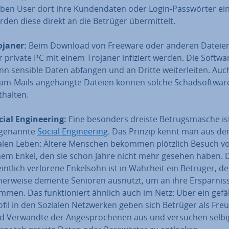
ben User dort ihre Kun­den­da­ten oder Login-Pass­wör­ter ein
rden diese direkt an die Betrüger über­mit­telt.
ojaner:
Beim Download von Freeware oder anderen Dateie
r private PC mit einem Trojaner infiziert werden. Die Softw
nn sensible Daten abfangen und an Dritte wei­ter­lei­ten. Auc
am-Mails an­ge­häng­te Dateien können solche Schad­soft­war
thalten.
ial En­gi­nee­ring:
Eine besonders dreiste Be­trugs­ma­sche is
­ge­nann­te
Social En­gi­nee­ring
. Das Prinzip kennt man aus d
alen Leben: Ältere Menschen bekommen plötzlich Besuch v
nem Enkel, den sie schon Jahre nicht mehr gesehen haben. D
int­lich verlorene Enkelsohn ist in Wahrheit ein Betrüger, d
­cher­wei­se demente Senioren ausnutzt, um an ihre Er­spar­nis­
mmen. Das funk­tio­niert ähnlich auch im Netz: Über ein ge­fäl
ofil in den Sozialen Netz­wer­ken geben sich Betrüger als Fre
d Verwandte der An­ge­spro­che­nen aus und versuchen selbi