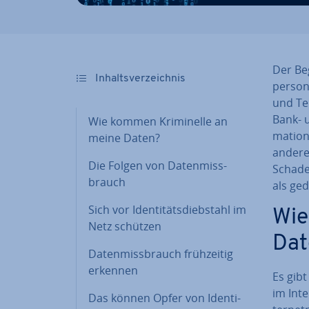
Der Beg
In­halts­ver­zeich­nis
per­so­
und Te
Bank- u
Wie kommen Kri­mi­nel­le an
ma­tio
meine Daten?
andere 
Die Folgen von Da­ten­miss­
Schaden
brauch
als ged
Sich vor Iden­ti­täts­dieb­stahl im
Wie
Netz schützen
Dat
Da­ten­miss­brauch früh­zei­tig
erkennen
Es gibt
im Inte
Das können Opfer von Iden­ti­