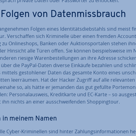
spräch private Daten oder Pass­wör­ter zu entlocken.
 Folgen von Da­ten­miss­brauch
an­ge­neh­men Folgen eines Iden­ti­täts­dieb­stahls sind meist fi­na
ur. Ver­schaf­fen sich Kri­mi­nel­le über einen fremden Accoun
zu On­line­shops, Banken oder Auk­ti­ons­por­ta­len stehen ihne
el­ler Hinsicht alle Türen offen. Sie können bei­spiels­wei­se i
nderen riesige Wa­ren­be­stel­lun­gen an ihre Adresse schicke
, über die PayPal-Daten diverse Einkäufe bezahlen und schl
ls mittels ge­stoh­le­ner Daten das gesamte Konto eines un­schu
tten leer­räu­men. Hat der Hacker Zugriff auf alle re­le­van­te
beinahe so, als hätte er jemanden das gut gefüllte Porte­mon
en: Per­so­nal­aus­weis, Kre­dit­kar­te und EC-Karte – so aus­ge­st
 ihn nichts an einer aus­schwei­fen­den Shop­ping­tour.
 in meinem Namen
lle Cyber-Kri­mi­nel­len sind hinter Zah­lungs­in­for­ma­tio­nen he