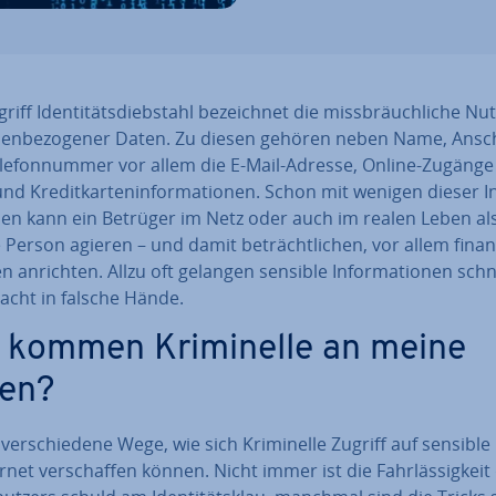
riff Iden­ti­täts­dieb­stahl be­zeich­net die miss­bräuch­li­che N
nen­be­zo­ge­ner Daten. Zu diesen gehören neben Name, Ansch
­le­fon­num­mer vor allem die E-Mail-Adresse, Online-Zugänge
nd Kre­dit­kar­ten­in­for­ma­tio­nen. Schon mit wenigen dieser In
­nen kann ein Betrüger im Netz oder auch im realen Leben al
Person agieren – und damit be­trächt­li­chen, vor allem fi­nan­zi
 anrichten. Allzu oft gelangen sensible In­for­ma­tio­nen schn
acht in falsche Hände.
 kommen Kri­mi­nel­le an meine
en?
 ver­schie­de­ne Wege, wie sich Kri­mi­nel­le Zugriff auf sensibl
rnet ver­schaf­fen können. Nicht immer ist die Fahr­läs­sig­keit