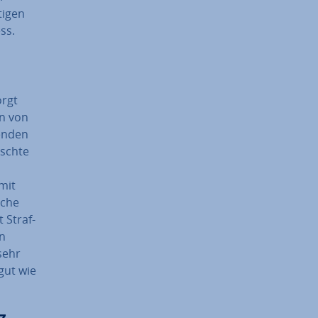
i­gen
ess.
orgt
n von
wenden
sch­te
 mit
­sche
 Straf­
en
 sehr
 gut wie