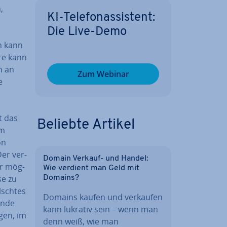
,
KI-Te­le­fon­as­sis­tent:
Die Live-Demo
n kann
are kann
h an
Zum Webinar
e
t das
Beliebte Artikel
em
on
er ver­
Domain Verkauf- und Handel:
er mög­
Wie verdient man Geld mit
se zu
Domains?
sch­tes
Domains kaufen und verkaufen
unde
kann lukrativ sein – wenn man
gen, im
denn weiß, wie man