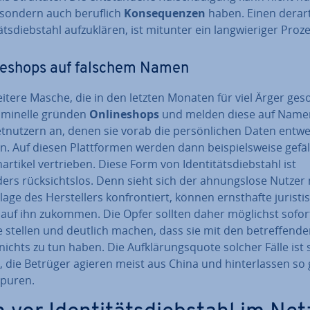
, sondern auch beruflich
Kon­se­quen­zen
haben. Einen der­ar­t
täts­dieb­stahl auf­zu­klä­ren, ist mitunter ein lang­wie­ri­ger Proz
ne­shops auf falschem Namen
itere Masche, die in den letzten Monaten für viel Ärger ges
i­mi­nel­le gründen
On­line­shops
und melden diese auf Name
net­nut­zern an, denen sie vorab die per­sön­li­chen Daten ent
. Auf diesen Platt­for­men werden dann bei­spiels­wei­se ge­fäl
ar­ti­kel ver­trie­ben. Diese Form von Iden­ti­täts­dieb­stahl ist
rs rück­sichts­los. Denn sieht sich der ah­nungs­lo­se Nutzer
age des Her­stel­lers kon­fron­tiert, können ernst­haf­te ju­ris­ti
 auf ihn zukommen. Die Opfer sollten daher möglichst sofort
ge stellen und deutlich machen, dass sie mit den be­tref­fen­d
ichts zu tun haben. Die Auf­klä­rungs­quo­te solcher Fälle ist
, die Betrüger agieren meist aus China und hin­ter­las­sen so
Spuren.