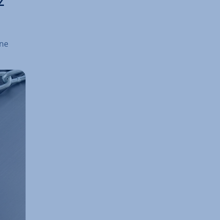
z
ine