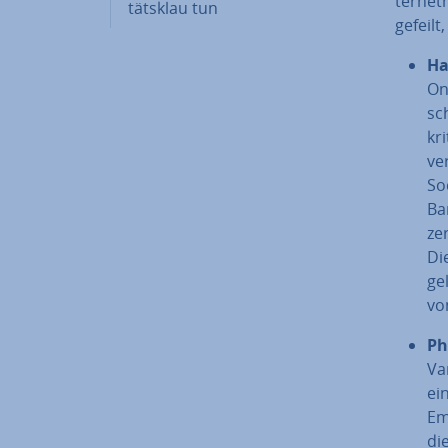
ter­net
täts­klau tun
ge­feil
Ha­
On
sc
kr
ve
So
Ban
zer
Di
ge­
vo
Ph
Va
ei
Emp
di