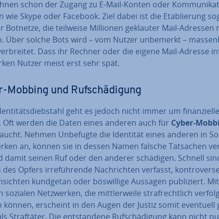
ihnen schon der Zugang zu E-Mail-Konten oder Kom­mu­ni­ka­t
 wie Skype oder Facebook. Ziel dabei ist die Eta­blie­rung so­
r Botnetze, die teilweise Millionen geklauter Mail-Adressen
. Über solche Bots wird – vom Nutzer unbemerkt – mas­sen­
r­brei­tet. Dass ihr Rechner oder die eigene Mail-Adresse inf
rken Nutzer meist erst sehr spät.
-Mobbing und Ruf­schä­di­gung
en­ti­täts­dieb­stahl geht es jedoch nicht immer um fi­nan­zi­el­l
. Oft werden die Daten eines anderen auch für
Cyber-Mobb
raucht. Nehmen Unbefugte die Identität eines anderen in So
er­ken an, können sie in dessen Namen falsche Tatsachen ver
d damit seinen Ruf oder den anderer schädigen. Schnell sin
es Opfers ir­re­füh­ren­de Nach­rich­ten verfasst, kon­tro­ver­se p
sichten kundgetan oder bös­wil­li­ge Aussagen pu­bli­ziert. Mi
 sozialen Netz­wer­ken, die mitt­ler­wei­le straf­recht­lich verfol
 können, erscheint in den Augen der Justiz somit eventuell 
ls Straf­tä­ter. Die ent­stan­de­ne Ruf­schä­di­gung kann nicht n