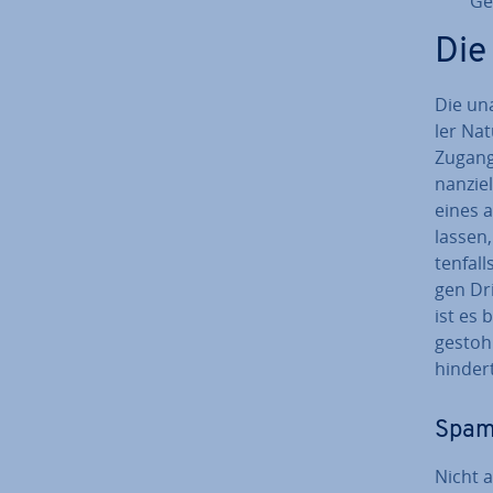
Ge
Die
Die un­
ler Nat
Zugang 
nan­zi­
eines a
lassen
ten­fal
gen Dri
ist es 
gestohl
hindert
Spam
Nicht a