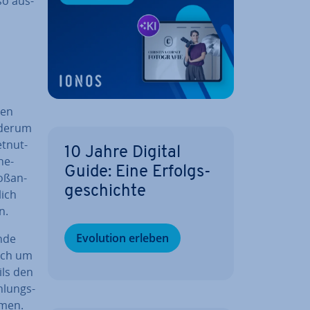
so aus­
ten
ederum
t­nut­
10 Jahre Digital
ne-
Guide: Eine Er­folgs­
ß­an­
ge­schich­te
lich
n.
Evolution erleben
nde
sich um
ils den
h­lungs­
­men.