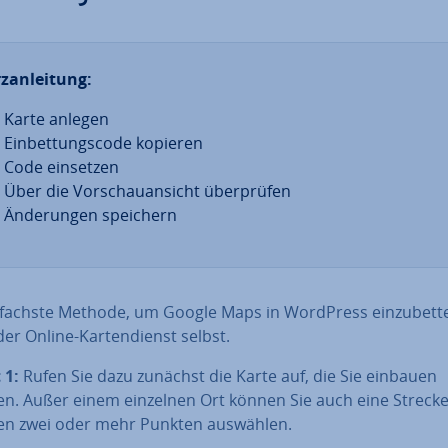
z­an­lei­tung:
Karte anlegen
Ein­bet­tungs­code kopieren
Code einsetzen
Über die Vor­schau­an­sicht über­prü­fen
Än­de­run­gen speichern
­fachs­te Methode, um Google Maps in WordPress ein­zu­bet­t
der Online-Kar­ten­dienst selbst.
 1:
Rufen Sie dazu zunächst die Karte auf, die Sie einbauen
n. Außer einem einzelnen Ort können Sie auch eine Streck
en zwei oder mehr Punkten auswählen.