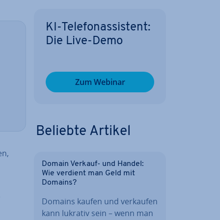
KI-Te­le­fon­as­sis­tent:
Die Live-Demo
Zum Webinar
Beliebte Artikel
en,
Domain Verkauf- und Handel:
Wie verdient man Geld mit
Domains?
e
Domains kaufen und verkaufen
kann lukrativ sein – wenn man