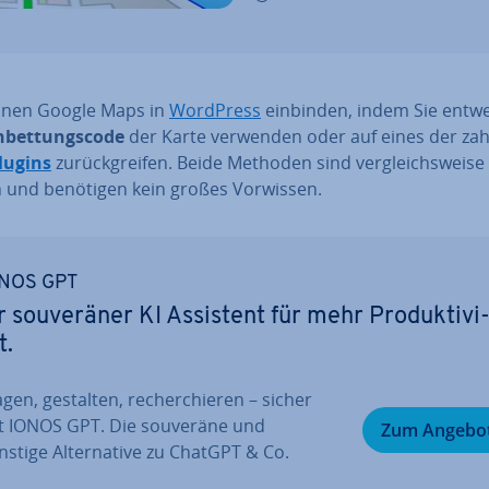
nnen Google Maps in
WordPress
einbinden, indem Sie entw
n­bet­tungs­code
der Karte verwenden oder auf eines der zahl­
lugins
zu­rück­grei­fen. Beide Methoden sind ver­gleichs­wei­se
h und benötigen kein großes Vorwissen.
NOS GPT
r sou­ve­rä­ner KI Assistent für mehr Pro­duk­ti­vi
t.
gen, gestalten, re­cher­chie­ren – sicher
t IONOS GPT. Die souveräne und
Zum Angebo
stige Al­ter­na­ti­ve zu ChatGPT & Co.