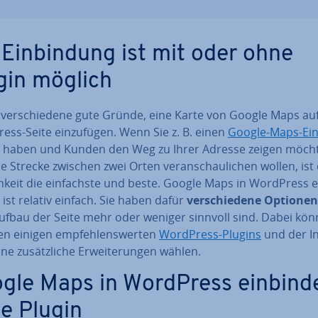
 Ein­bin­dung ist mit oder ohne
gin möglich
 ver­schie­de­ne gute Gründe, eine Karte von Google Maps auf
ss-Seite ein­zu­fü­gen. Wenn Sie z. B. einen
Google-Maps-Ein
haben und Kunden den Weg zu Ihrer Adresse zeigen möch
e Strecke zwischen zwei Orten ver­an­schau­li­chen wollen, ist
h­keit die ein­fachs­te und beste. Google Maps in WordPress ei
 ist relativ einfach. Sie haben dafür
ver­schie­de­ne Optionen
ufbau der Seite mehr oder weniger sinnvoll sind. Dabei kön
n einigen emp­feh­lens­wer­ten
WordPress-Plugins
und der In­
ne zu­sätz­li­che Er­wei­te­run­gen wählen.
gle Maps in WordPress einbind
e Plugin