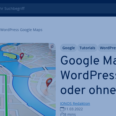
 Such­be­griff
WordPress Google Maps
Google
Tutorials
WordPre
Google Ma
WordPress
oder ohne
IONOS Redaktion
11.03.2022
8 mins