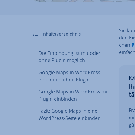
Sie kö
In­halts­ver­zeich­nis
den
Ei
chen
P
einfac
Die Ein­bin­dung ist mit oder
ohne Plugin möglich
Google Maps in WordPress
IO
einbinden ohne Plugin
Ih
Google Maps in WordPress mit
tä
Plugin einbinden
Fra
Fazit: Google Maps in eine
mi
WordPress-Seite einbinden
gün