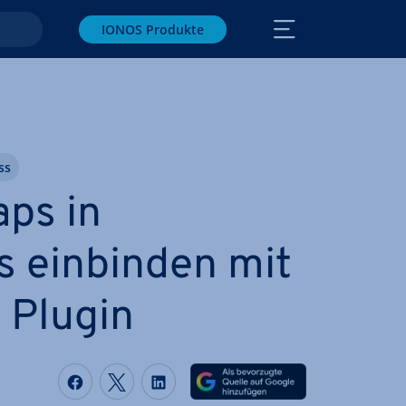
IONOS Produkte
ss
ps in
 einbinden mit
 Plugin
Auf Facebook teilen
Auf Twitter teilen
Auf LinkedIn teilen