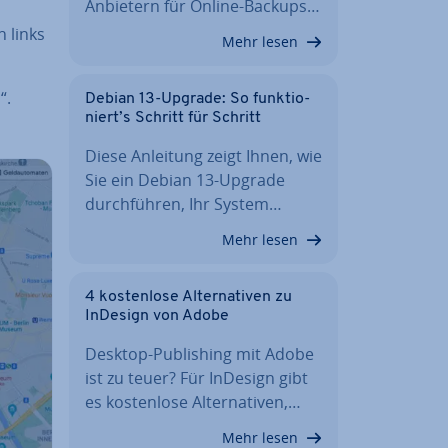
Anbietern für Online-Backups…
n links
Mehr lesen
n
“.
Debian 13-Upgrade: So funk­tio­
niert’s Schritt für Schritt
Diese Anleitung zeigt Ihnen, wie
Sie ein Debian 13-Upgrade
durch­füh­ren, Ihr System…
Mehr lesen
4 kos­ten­lo­se Al­ter­na­ti­ven zu
InDesign von Adobe
Desktop-Pu­bli­shing mit Adobe
ist zu teuer? Für InDesign gibt
es kos­ten­lo­se Al­ter­na­ti­ven,…
Mehr lesen