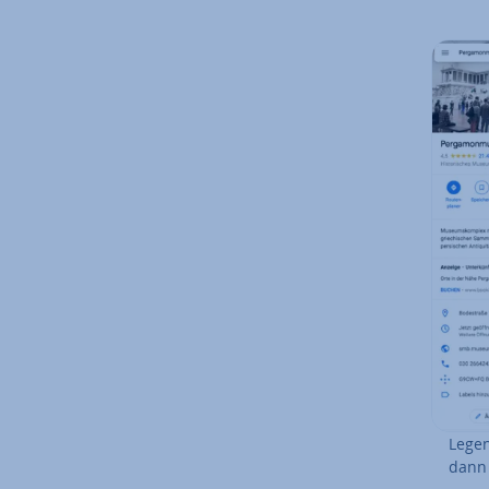
Legen
dann 