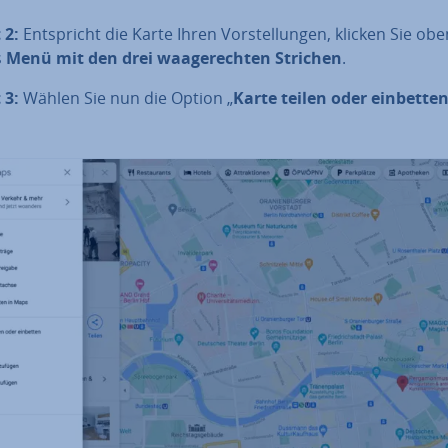
 2:
Ent­spricht die Karte Ihren Vor­stel­lun­gen, klicken Sie obe
s
Menü mit den drei waa­ge­rech­ten Strichen
.
 3:
Wählen Sie nun die Option „
Karte teilen oder einbette