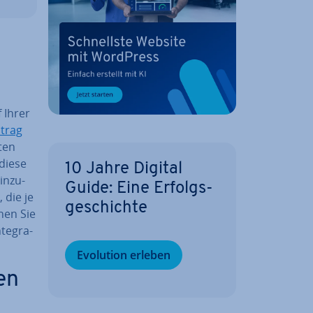
 Ihrer
trag
ten
 diese
10 Jahre Digital
n­zu­
Guide: Eine Er­folgs­
, die je
ge­schich­te
nen Sie
te­gra­
Evolution erleben
en