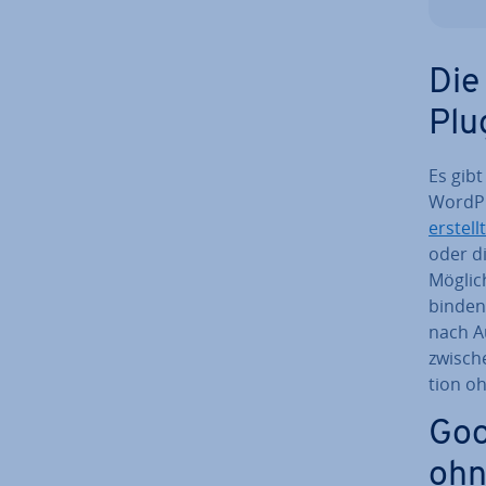
Die
Plu
Es gibt
WordPre
erstellt
oder di
Mög­lic
bin­den
nach A
zwische
ti­on oh
Goo
ohn