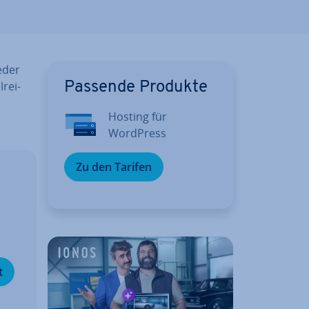
eder
rei­
Passende Produkte
Hosting für
WordPress
Zu den Tarifen
­
t