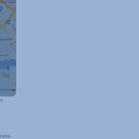
t­
ress-