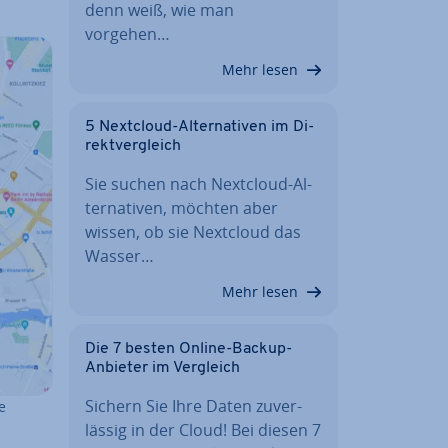
denn weiß, wie man
vorgehen…
Mehr lesen
5 Nextcloud-Al­ter­na­ti­ven im Di­
rekt­ver­gleich
Sie suchen nach Nextcloud-Al­
ter­na­ti­ven, möchten aber
wissen, ob sie Nextcloud das
Wasser…
Mehr lesen
Die 7 besten Online-Backup-
Anbieter im Vergleich
Sichern Sie Ihre Daten zu­ver­
e
läs­sig in der Cloud! Bei diesen 7