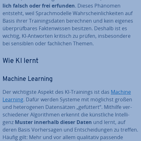
lich falsch oder frei erfunden
. Dieses Phänomen
entsteht, weil Sprach­mo­del­le Wahr­schein­lich­kei­ten auf
Basis ihrer Trai­nings­da­ten berechnen und kein eigenes
über­prüf­ba­res Fak­ten­wis­sen besitzen. Deshalb ist es
wichtig, KI-Antworten kritisch zu prüfen, ins­be­son­de­re
bei sensiblen oder fach­li­chen Themen.
Wie KI lernt
Machine Learning
Der wich­tigs­te Aspekt des KI-Trainings ist das
Machine
Learning
. Dafür werden Systeme mit möglichst großen
und he­te­ro­ge­nen Da­ten­sät­zen „gefüttert“. Mithilfe ver­
schie­de­ner Al­go­rith­men erkennt die künst­li­che In­tel­li­
genz
Muster innerhalb dieser Daten
und lernt, auf
deren Basis Vor­her­sa­gen und Ent­schei­dun­gen zu treffen.
Häufig gilt: Mehr und vor allem qua­li­ta­tiv passende