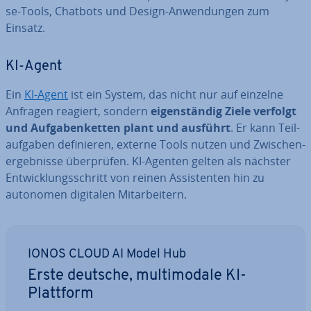
se-Tools, Chatbots und Design-An­wen­dun­gen zum
Einsatz.
KI-Agent
Ein
KI-Agent
ist ein System, das nicht nur auf einzelne
Anfragen reagiert, sondern
ei­gen­stän­dig Ziele verfolgt
und Auf­ga­ben­ket­ten plant und ausführt
. Er kann Teil­
auf­ga­ben de­fi­nie­ren, externe Tools nutzen und Zwi­schen­
er­geb­nis­se über­prü­fen. KI-Agenten gelten als nächster
Ent­wick­lungs­schritt von reinen As­sis­ten­ten hin zu
autonomen digitalen Mit­ar­bei­tern.
IONOS CLOUD AI Model Hub
Erste deutsche, mul­ti­mo­da­le KI-
Plattform