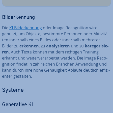
Bil­der­ken­nung
Die
KI-Bil­der­ken­nung
oder Image Re­co­gni­ti­on wird
genutzt, um Objekte, bestimmte Personen oder Ak­ti­vi­tä­
ten innerhalb eines Bildes oder innerhalb mehrerer
Bilder zu
erkennen
, zu
ana­ly­sie­ren
und zu
ka­te­go­ri­sie­
ren
. Auch Texte können mit dem richtigen Training
erkannt und wei­ter­ver­ar­bei­tet werden. Die Image Re­co­
gni­ti­on findet in zahl­rei­chen Branchen Anwendung und
kann durch ihre hohe Ge­nau­ig­keit Abläufe deutlich ef­fi­zi­
en­ter gestalten.
Systeme
Ge­ne­ra­ti­ve KI