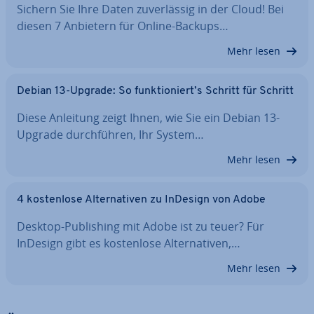
Sichern Sie Ihre Daten zu­ver­läs­sig in der Cloud! Bei
diesen 7 Anbietern für Online-Backups…
Mehr lesen
Debian 13-Upgrade: So funk­tio­niert’s Schritt für Schritt
Diese Anleitung zeigt Ihnen, wie Sie ein Debian 13-
Upgrade durch­füh­ren, Ihr System…
Mehr lesen
4 kos­ten­lo­se Al­ter­na­ti­ven zu InDesign von Adobe
Desktop-Pu­bli­shing mit Adobe ist zu teuer? Für
InDesign gibt es kos­ten­lo­se Al­ter­na­ti­ven,…
Mehr lesen