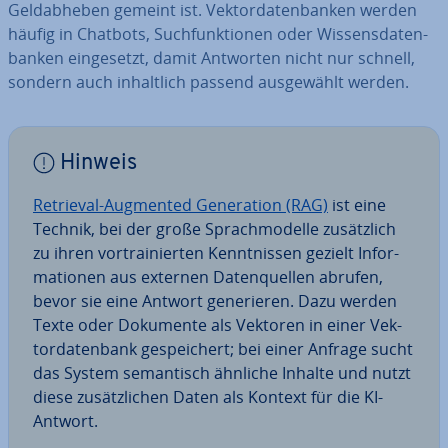
Geld­ab­he­ben gemeint ist. Vek­tor­da­ten­ban­ken werden
häufig in Chatbots, Such­funk­tio­nen oder Wis­sens­da­ten­
ban­ken ein­ge­setzt, damit Antworten nicht nur schnell,
sondern auch in­halt­lich passend aus­ge­wählt werden.
Hinweis
Retrieval-Augmented Ge­ne­ra­ti­on (RAG)
ist eine
Technik, bei der große Sprach­mo­del­le zu­sätz­lich
zu ihren vor­trai­nier­ten Kennt­nis­sen gezielt In­for­
ma­tio­nen aus externen Da­ten­quel­len abrufen,
bevor sie eine Antwort ge­ne­rie­ren. Dazu werden
Texte oder Dokumente als Vektoren in einer Vek­
tor­da­ten­bank ge­spei­chert; bei einer Anfrage sucht
das System se­man­tisch ähnliche Inhalte und nutzt
diese zu­sätz­li­chen Daten als Kontext für die KI-
Antwort.