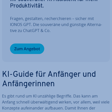
Pro­duk­ti­vi­tät.
Fragen, gestalten, re­cher­chie­ren – sicher mit
IONOS GPT. Die souveräne und günstige Al­ter­na­
ti­ve zu ChatGPT & Co.
Zum Angebot
KI-Guide für Anfänger und
An­fän­ge­rin­nen
Es gibt rund um KI unzählige Begriffe. Das kann am
Anfang schnell über­wäl­ti­gend wirken, vor allem, weil viele
Konzepte auf­ein­an­der aufbauen. Damit Ihnen der