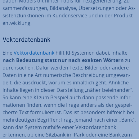
da­ti­on Models oft hinter Tools für Text­ge­ne­rie­rung, Zu­
sam­men­fas­sun­gen, Bild­ana­ly­se, Über­set­zun­gen oder As­
sis­tenz­funk­tio­nen im Kun­den­ser­vice und in der Pro­dukt­
ent­wick­lung.
Vek­tor­da­ten­bank
Eine
Vek­tor­da­ten­bank
hilft KI-Systemen dabei, Inhalte
nach Bedeutung statt nur nach exakten Wörtern
zu
durch­su­chen. Dafür werden Texte, Bilder oder andere
Daten in eine Art nu­me­ri­sche Be­schrei­bung um­ge­wan­
delt, die ausdrückt, worum es in­halt­lich geht. Ähnliche
Inhalte liegen in dieser Dar­stel­lung „näher bei­ein­an­der“.
So kann eine KI zum Beispiel auch dann passende In­for­
ma­tio­nen finden, wenn die Frage anders als der ge­spei­
cher­te Text for­mu­liert ist. Das ist besonders hilfreich bei
mehr­deu­ti­gen Begriffen: Fragt jemand nach einer „Bank“,
kann das System mithilfe einer Vek­tor­da­ten­bank
erkennen, ob eine Sitzbank im Park oder eine Bank zum