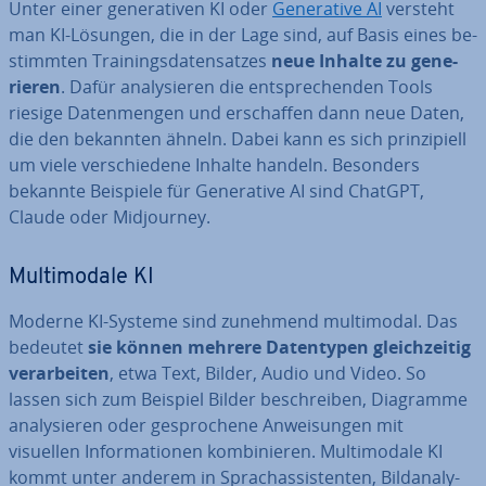
Unter einer ge­ne­ra­ti­ven KI oder
Ge­ne­ra­ti­ve AI
versteht
man KI-Lösungen, die in der Lage sind, auf Basis eines be­
stimm­ten Trai­nings­da­ten­sat­zes
neue Inhalte zu ge­ne­
rie­ren
. Dafür ana­ly­sie­ren die ent­spre­chen­den Tools
riesige Da­ten­men­gen und er­schaf­fen dann neue Daten,
die den bekannten ähneln. Dabei kann es sich prin­zi­pi­ell
um viele ver­schie­de­ne Inhalte handeln. Besonders
bekannte Beispiele für Ge­ne­ra­ti­ve AI sind ChatGPT,
Claude oder Mid­jour­ney.
Mul­ti­mo­da­le KI
Moderne KI-Systeme sind zunehmend mul­ti­mo­dal. Das
bedeutet
sie können mehrere Da­ten­ty­pen gleich­zei­tig
ver­ar­bei­ten
, etwa Text, Bilder, Audio und Video. So
lassen sich zum Beispiel Bilder be­schrei­ben, Diagramme
ana­ly­sie­ren oder ge­spro­che­ne An­wei­sun­gen mit
visuellen In­for­ma­tio­nen kom­bi­nie­ren. Mul­ti­mo­da­le KI
kommt unter anderem in Sprach­as­sis­ten­ten, Bild­ana­ly­