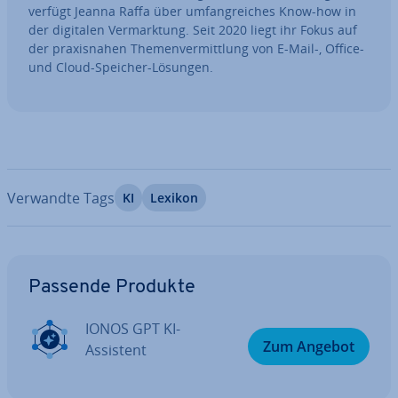
verfügt Jeanna Raffa über um­fang­rei­ches Know-how in
der digitalen Ver­mark­tung. Seit 2020 liegt ihr Fokus auf
der pra­xis­na­hen The­men­ver­mitt­lung von E-Mail-, Office-
und Cloud-Speicher-Lösungen.
Verwandte Tags
KI
Lexikon
Zum Hauptmenü
Passende Produkte
IONOS GPT KI-
Zum Angebot
Assistent