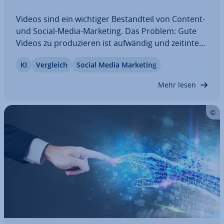
Videos sind ein wichtiger Be­stand­teil von Content-
und Social-Media-Marketing. Das Problem: Gute
Videos zu pro­du­zie­ren ist aufwändig und zeit­in­ten­
siv. Mithilfe von künst­li­cher In­tel­li­genz können
KI
Vergleich
Social Media Marketing
diese mitt­ler­wei­le aber ohne großen Aufwand
generiert werden. Doch nicht jede KI, die…
Mehr lesen