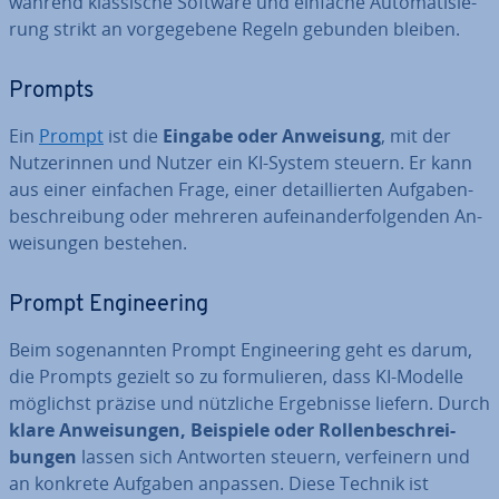
während klas­si­sche Software und einfache Au­to­ma­ti­sie­
rung strikt an vor­ge­ge­be­ne Regeln gebunden bleiben.
Prompts
Ein
Prompt
ist die
Eingabe oder Anweisung
, mit der
Nut­ze­rin­nen und Nutzer ein KI-System steuern. Er kann
aus einer einfachen Frage, einer de­tail­lier­ten Auf­ga­ben­
be­schrei­bung oder mehreren auf­ein­an­der­fol­gen­den An­
wei­sun­gen bestehen.
Prompt En­gi­nee­ring
Beim so­ge­nann­ten Prompt En­gi­nee­ring geht es darum,
die Prompts gezielt so zu for­mu­lie­ren, dass KI-Modelle
möglichst präzise und nützliche Er­geb­nis­se liefern. Durch
klare An­wei­sun­gen, Beispiele oder Rol­len­be­schrei­
bun­gen
lassen sich Antworten steuern, ver­fei­nern und
an konkrete Aufgaben anpassen. Diese Technik ist