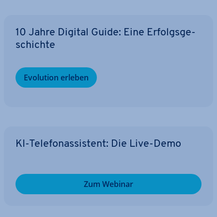
10 Jahre Digital Guide: Eine Er­folgs­ge­
schich­te
Evolution erleben
KI-Te­le­fon­as­sis­tent: Die Live-Demo
Zum Webinar