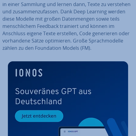
in einer Sammlung und lernen dann, Texte zu verstehen
und zu­sam­men­zu­fas­sen. Dank Deep Learning werden
diese Modelle mit großen Da­ten­men­gen sowie teils
mensch­li­chem Feedback trainiert und können im
Anschluss eigene Texte erstellen, Code ge­ne­rie­ren oder
vor­han­de­ne Sätze op­ti­mie­ren. Große Sprach­mo­del­le
zählen zu den Foun­da­ti­on Models (FM).