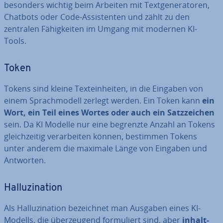
besonders wichtig beim Arbeiten mit Text­ge­ne­ra­to­ren,
Chatbots oder Code-As­sis­ten­ten und zählt zu den
zentralen Fä­hig­kei­ten im Umgang mit modernen KI-
Tools.
Token
Tokens sind kleine Text­ein­hei­ten, in die Eingaben von
einem Sprach­mo­dell zerlegt werden. Ein Token kann
ein
Wort, ein Teil eines Wortes oder auch ein Satz­zei­chen
sein. Da KI Modelle nur eine begrenzte Anzahl an Tokens
gleich­zei­tig ver­ar­bei­ten können, bestimmen Tokens
unter anderem die maximale Länge von Eingaben und
Antworten.
Hal­lu­zi­na­ti­on
Als Hal­lu­zi­na­ti­on be­zeich­net man Ausgaben eines KI-
Modells, die über­zeu­gend for­mu­liert sind, aber
in­halt­