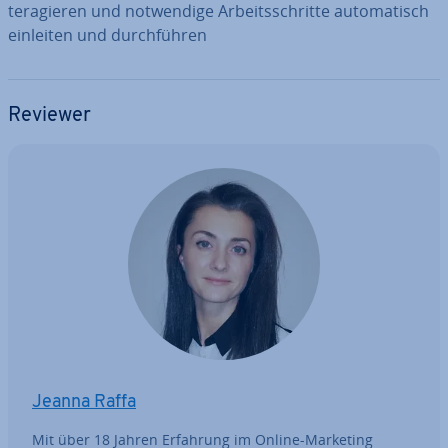
ter­agie­ren und not­wen­di­ge Ar­beits­schrit­te au­to­ma­tisch
einleiten und durch­füh­ren
Reviewer
Jeanna Raffa
Mit über 18 Jahren Erfahrung im Online-Marketing