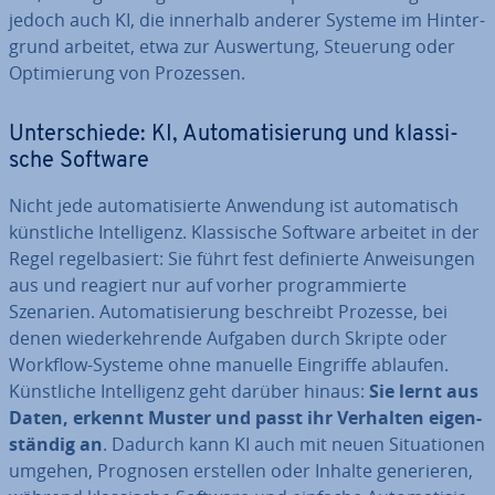
jedoch auch KI, die innerhalb anderer Systeme im Hin­ter­
grund arbeitet, etwa zur Aus­wer­tung, Steuerung oder
Op­ti­mie­rung von Prozessen.
Un­ter­schie­de: KI, Au­to­ma­ti­sie­rung und klas­si­
sche Software
Nicht jede au­to­ma­ti­sier­te Anwendung ist au­to­ma­tisch
künst­li­che In­tel­li­genz. Klas­si­sche Software arbeitet in der
Regel re­gel­ba­siert: Sie führt fest de­fi­nier­te An­wei­sun­gen
aus und reagiert nur auf vorher pro­gram­mier­te
Szenarien. Au­to­ma­ti­sie­rung be­schreibt Prozesse, bei
denen wie­der­keh­ren­de Aufgaben durch Skripte oder
Workflow-Systeme ohne manuelle Eingriffe ablaufen.
Künst­li­che In­tel­li­genz geht darüber hinaus:
Sie lernt aus
Daten, erkennt Muster und passt ihr Verhalten ei­gen­
stän­dig an
. Dadurch kann KI auch mit neuen Si­tua­tio­nen
umgehen, Prognosen erstellen oder Inhalte ge­ne­rie­ren,