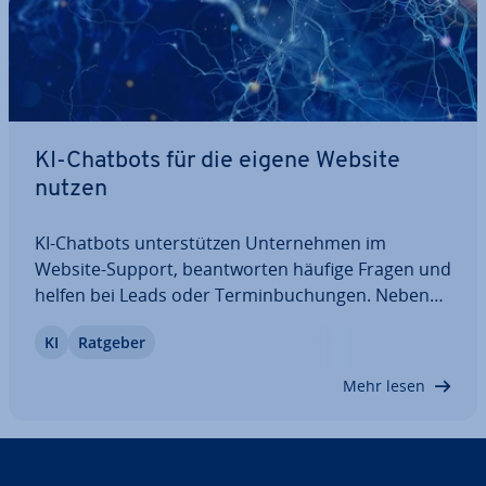
KI-Chatbots für die eigene Website
nutzen
KI-Chatbots un­ter­stüt­zen Un­ter­neh­men im
Website-Support, be­ant­wor­ten häufige Fragen und
helfen bei Leads oder Ter­min­bu­chun­gen. Neben
in­di­vi­du­ell ent­wi­ckel­ten Bots gibt es mitt­ler­wei­le
KI
Ratgeber
auch fertige No-Code-Lösungen, die sich schnell in
Websites einbinden lassen. In diesem Artikel…
Mehr lesen