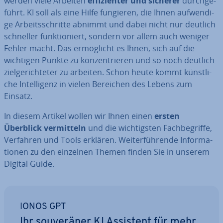
werden viele Arbeiten
ef­fi­zi­en­ter und sicherer
durch­ge­
führt. KI soll als eine Hilfe fungieren, die Ihnen auf­wen­di­
ge Ar­beits­schrit­te abnimmt und dabei nicht nur deutlich
schneller funk­tio­niert, sondern vor allem auch weniger
Fehler macht. Das er­mög­licht es Ihnen, sich auf die
wichtigen Punkte zu kon­zen­trie­ren und so noch deutlich
ziel­ge­rich­te­ter zu arbeiten. Schon heute kommt künst­li­
che In­tel­li­genz in vielen Bereichen des Lebens zum
Einsatz.
In diesem Artikel wollen wir Ihnen einen
ersten
Überblick ver­mit­teln
und die wich­tigs­ten Fach­be­grif­fe,
Verfahren und Tools erklären. Wei­ter­füh­ren­de In­for­ma­
tio­nen zu den einzelnen Themen finden Sie in unserem
Digital Guide.
IONOS GPT
Ihr sou­ve­rä­ner KI Assistent für mehr