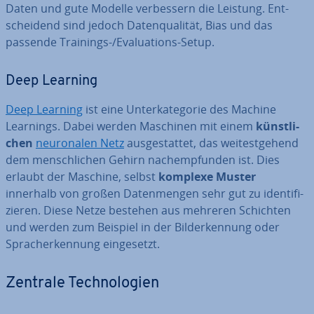
Daten und gute Modelle ver­bes­sern die Leistung. Ent­
schei­dend sind jedoch Da­ten­qua­li­tät, Bias und das
passende Trainings-/Eva­lua­tions-Setup.
Deep Learning
Deep Learning
ist eine Un­ter­ka­te­go­rie des Machine
Learnings. Dabei werden Maschinen mit einem
künst­li­
chen
neu­ro­na­len Netz
aus­ge­stat­tet, das wei­test­ge­hend
dem mensch­li­chen Gehirn nach­emp­fun­den ist. Dies
erlaubt der Maschine, selbst
komplexe Muster
innerhalb von großen Da­ten­men­gen sehr gut zu iden­ti­fi­
zie­ren. Diese Netze bestehen aus mehreren Schichten
und werden zum Beispiel in der Bil­der­ken­nung oder
Sprach­er­ken­nung ein­ge­setzt.
Zentrale Tech­no­lo­gien