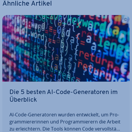
Ähnliche Artikel
Die 5 besten AI-Code-Ge­ne­ra­to­ren im
Überblick
AI-Code-Ge­ne­ra­to­ren wurden ent­wi­ckelt, um Pro­
gram­mie­re­rin­nen und Pro­gram­mie­rern die Arbeit
zu er­leich­tern. Die Tools können Code ver­voll­stän­