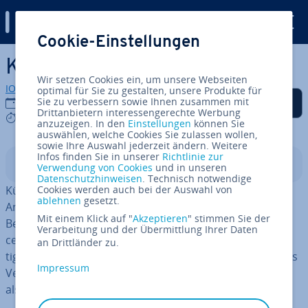
Digital Guide
Cookie-Einstellungen
Zum Haupt­in­halt springen
KI für Anfänger
Wir setzen Cookies ein, um unsere Webseiten
IONOS Redaktion
optimal für Sie zu gestalten, unsere Produkte für
Auf Facebook teilen
Auf Twitter teilen
Auf LinkedIn teilen
Als be­vor­zug­te Quelle
Sie zu verbessern sowie Ihnen zusammen mit
02.07.2026
auf Google hin­zu­fü­gen
Drittanbietern interessengerechte Werbung
9 mins
anzuzeigen. In den
Einstellungen
können Sie
auswählen, welche Cookies Sie zulassen wollen,
sowie Ihre Auswahl jederzeit ändern. Weitere
Infos finden Sie in unserer
Richtlinie zur
In­halts­ver­zeich­nis
Verwendung von Cookies
und in unseren
Datenschutzhinweisen
. Technisch notwendige
Künst­li­che In­tel­li­genz wirkt für An­fän­ge­rin­nen und
Cookies werden auch bei der Auswahl von
ablehnen
gesetzt.
Anfänger oft ein­schüch­ternd, weil häufig ver­wen­de­te
Mit einem Klick auf "
Akzeptieren
" stimmen Sie der
Begriffe wie Deep Learning oder Natural Language Pro­
Verarbeitung und der Übermittlung Ihrer Daten
ces­sing kom­pli­ziert klingen. Dabei lassen sich die wich­
an Drittländer zu.
tigs­ten Grund­la­gen auch einfach erklären und ein erstes
Impressum
Ver­ständ­nis für die Welt der KI ist schneller gewonnen,
als man denkt.