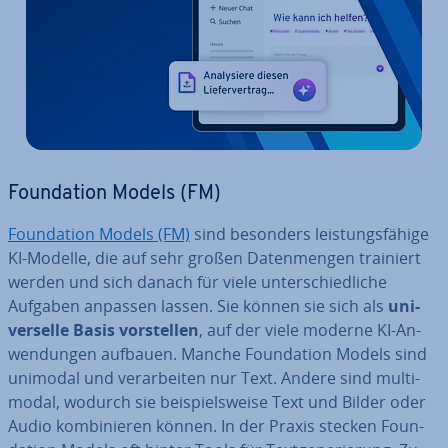
Foun­da­ti­on Models (FM)
Foun­da­ti­on Models (FM)
sind besonders leis­tungs­fä­hi­ge
KI-Modelle, die auf sehr großen Da­ten­men­gen trainiert
werden und sich danach für viele un­ter­schied­li­che
Aufgaben anpassen lassen. Sie können sie sich als
uni­
ver­sel­le Basis vor­stel­len
, auf der viele moderne KI-An­
wen­dun­gen aufbauen. Manche Foun­da­ti­on Models sind
unimodal und ver­ar­bei­ten nur Text. Andere sind mul­ti­
mo­dal, wodurch sie bei­spiels­wei­se Text und Bilder oder
Audio kom­bi­nie­ren können. In der Praxis stecken Foun­