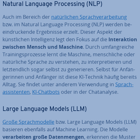
Natural Language Pro­ces­sing (NLP)
Auch im Bereich der
na­tür­li­chen Sprach­ver­ar­bei­tung
bzw. im Natural Language Pro­ces­sing (NLP) werden be­
ein­dru­cken­de Er­geb­nis­se erzielt. Dieser Aspekt der
künst­li­chen In­tel­li­genz legt den Fokus auf die
In­ter­ak­ti­on
zwischen Mensch und Maschine
. Durch um­fang­rei­che
Trai­nings­pro­zes­se lernt die Maschine, mensch­li­che oder
na­tür­li­che Sprache zu verstehen, zu in­ter­pre­tie­ren und
letzt­end­lich sogar selbst zu ge­ne­rie­ren. Selbst für An­fän­
ge­rin­nen und Anfänger ist diese KI-Technik häufig bereits
Alltag. Sie findet unter anderem Ver­wen­dung in
Sprach­
as­sis­ten­ten
,
KI-Chatbots
oder in der Chat­ana­ly­se.
Large Language Models (LLM)
Große Sprach­mo­del­le
bzw. Large Language Models (LLM)
basieren ebenfalls auf Machine Learning. Die Modelle
ver­ar­bei­ten große Da­ten­men­gen
, erkennen die Muster