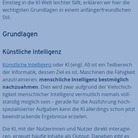
Einstieg in die KI-Welt leichter fällt, erklären wir hier die
wich­tigs­ten Grund­la­gen in einem an­fän­ger­freund­li­chen
Stil.
Grund­la­gen
Künst­li­che In­tel­li­genz
Künst­li­che In­tel­li­genz
oder KI (engl. AI) ist ein Teil­be­reich
der In­for­ma­tik, dessen Ziel es ist, Maschinen die Fähigkeit
an­zu­trai­nie­ren,
mensch­li­che In­tel­li­genz best­mög­lich
nach­zu­ah­men
. Dies wird zwar aufgrund der Viel­schich­
tig­keit mensch­li­cher In­tel­li­genz ver­mut­lich niemals voll­
stän­dig möglich sein – gerade für die Aus­füh­rung hoch­
spe­zia­li­sier­ter Aufgaben kann die KI al­ler­dings schon jetzt
be­ein­dru­cken­de Er­geb­nis­se erzielen.
Die KI, mit der Nut­ze­rin­nen und Nutzer direkt in­ter­agie­
ren, erzeugt häufig Inhalte als Output. Daneben gibt es