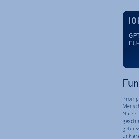
Fun
Prompts
Mensch 
Nut­ze­
ge­schn
geb­nis
unklar