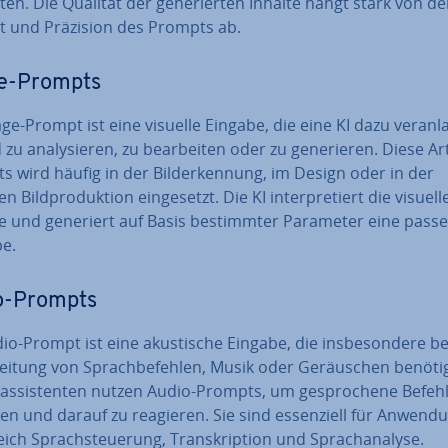
en. Die Qualität der ge­ne­rier­ten Inhalte hängt stark von de
it und Präzision des Prompts ab.
e-Prompts
ge-Prompt ist eine visuelle Eingabe, die eine KI dazu ver­an­la
 zu ana­ly­sie­ren, zu be­ar­bei­ten oder zu ge­ne­rie­ren. Diese A
 wird häufig in der Bil­der­ken­nung, im Design oder in der
n Bild­pro­duk­ti­on ein­ge­setzt. Die KI in­ter­pre­tiert die visuell
e und generiert auf Basis be­stimm­ter Parameter eine pass
e.
o-Prompts
io-Prompt ist eine akus­ti­sche Eingabe, die ins­be­son­de­re be
bei­tung von Sprach­be­feh­len, Musik oder Ge­räu­schen benöti
as­sis­ten­ten nutzen Audio-Prompts, um ge­spro­che­ne Befeh
n und darauf zu reagieren. Sie sind es­sen­zi­ell für An­wen­d
ich Sprach­steue­rung, Tran­skrip­ti­on und Sprach­ana­ly­se.