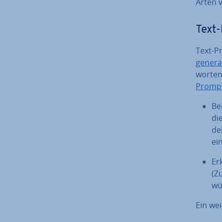
Arten v
Text-
Text-P
ge­ne­ra
wor­ten
Promp
Be
die
de
ei
Er
(Z
wün
Ein wei