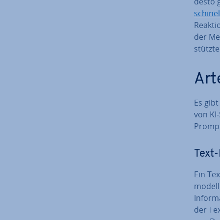
desto g
schi­ne
Reaktio
der Men
stütz­
Art
Es gibt
von KI-
Prompt-
Text
Ein Tex
mo­dell
In­for­m
der Tex