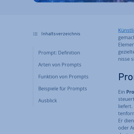
Künst­li­
In­halts­ver­zeich­nis
gemacht
Elemen
gezielt
Prompt: De­fi­ni­ti­on
nis­se s
Arten von Prompts
Prom
Funktion von Prompts
Beispiele für Prompts
Ein
Pro
steuer
Ausblick
liefer
ten­for
Er dien
oder An