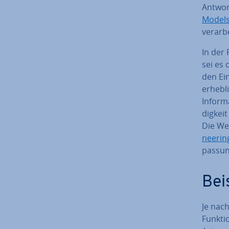
Antwort
Model
ver­ar­
In der
sei es
den Ein
erhebli
In­for­
dig­kei
Die Wei
nee­rin
pas­sung
Bei
Je nach
Funktio