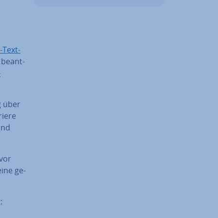
-Text­
 be­ant­
-
g über
rie­re
und
 vor
eine ge­
: