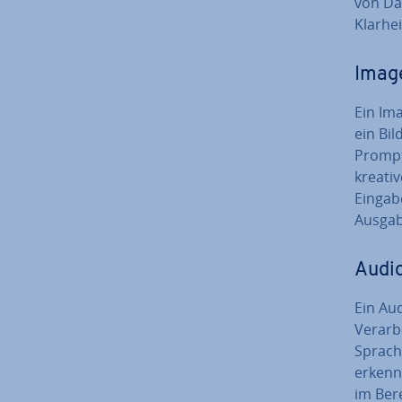
von Dat
Klarhe
Imag
Ein Ima
ein Bild
Prompts
kreative
Eingab
Ausgab
Audi
Ein Aud
Ver­ar­
Sprach­
erkenne
im Bere