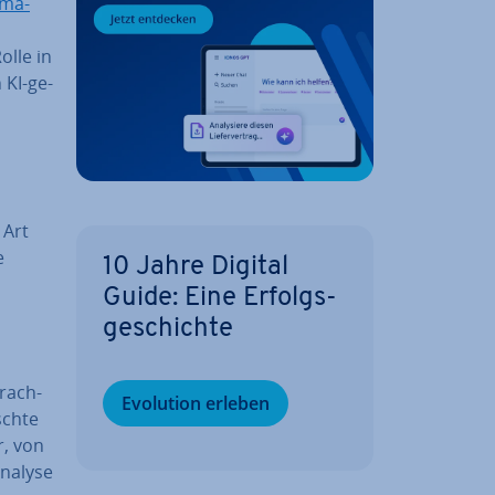
ma­
olle in
 KI-ge­
 Art
e
10 Jahre Digital
Guide: Eine Er­folgs­
ge­schich­te
prach­
Evolution erleben
ch­te
ar, von
Analyse