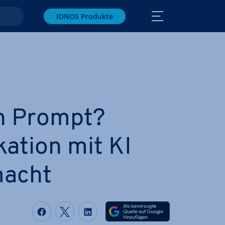
IONOS Produkte
in Prompt?
a­ti­on mit KI
macht
Auf Facebook teilen
Auf Twitter teilen
Auf LinkedIn teilen