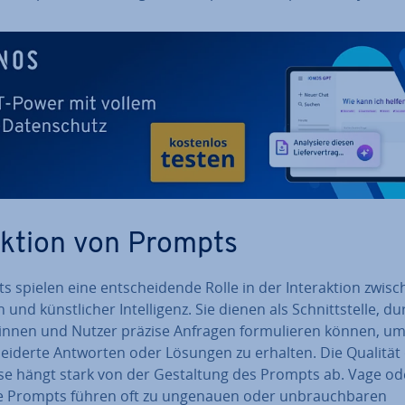
ktion von Prompts
 spielen eine ent­schei­den­de Rolle in der In­ter­ak­ti­on zwis
und künst­li­cher In­tel­li­genz. Sie dienen als Schnitt­stel­le, d
rin­nen und Nutzer präzise Anfragen for­mu­lie­ren können, u
ei­der­te Antworten oder Lösungen zu erhalten. Die Qualität 
­se hängt stark von der Ge­stal­tung des Prompts ab. Vage od
e Prompts führen oft zu ungenauen oder un­brauch­ba­ren