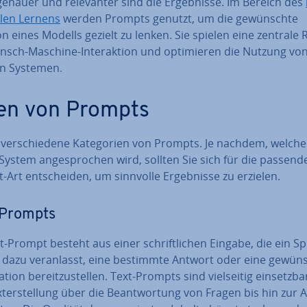
enauer und re­le­van­ter sind die Er­geb­nis­se. Im Bereich des
l­len Lernens
werden Prompts genutzt, um die ge­wünsch­te
n eines Modells gezielt zu lenken. Sie spielen eine zentrale R
sch-Maschine-In­ter­ak­ti­on und op­ti­mie­ren die Nutzung von
ten Systemen.
en von Prompts
 ver­schie­de­ne Ka­te­go­rien von Prompts. Je nachdem, welche
System an­ge­spro­chen wird, sollten Sie sich für die passend
Art ent­schei­den, um sinnvolle Er­geb­nis­se zu erzielen.
-Prompts
t-Prompt besteht aus einer schrift­li­chen Eingabe, die ein S
 dazu ver­an­lasst, eine bestimmte Antwort oder eine ge­wüns
a­ti­on be­reit­zu­stel­len. Text-Prompts sind viel­sei­tig ein­setz­b
­terstel­lung über die Be­ant­wor­tung von Fragen bis hin zur 