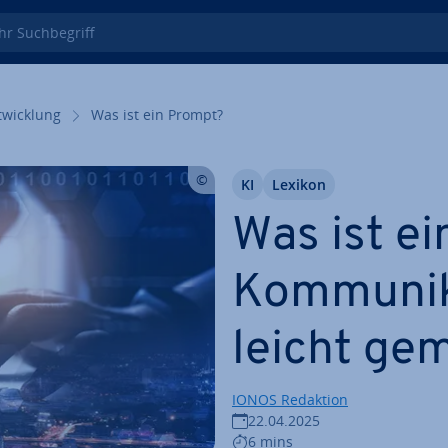
 Such­be­griff
wick­lung
Was ist ein Prompt?
KI
Lexikon
Was ist e
Kom­mu­ni­k
leicht ge
IONOS Redaktion
22.04.2025
6 mins