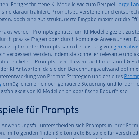
en. Fort­ge­schrit­te­ne KI-Modelle wie zum Beispiel
Large La
s
sind darauf trainiert, Prompts zu verstehen und ent­spre­c
bei­ten, doch eine gut struk­tu­rier­te Eingabe maximiert die Effi
 Praxis werden Prompts genutzt, um KI-Modelle gezielt zu st
 durch präzise Fragen oder durch komplexe An­wei­sun­gen. D
satz op­ti­mier­ter Prompts kann die Leistung von
ge­ne­ra­ti­ve
ch ver­bes­sert werden, indem sie schneller relevante und a
ma­tio­nen liefert. Prompts be­ein­flus­sen die Effizienz und Ge­s
t der KI-Antworten, da sie den Be­rech­nungs­auf­wand op­ti­mie­
­ter­ent­wick­lung von Prompt-Stra­te­gien und gezieltes
Prompt
g
er­mög­li­chen eine noch genauere Steuerung und fördern d
s­fä­hig­keit von KI-Modellen an spe­zi­fi­sche Be­dürf­nis­se.
spiele für Prompts
 An­wen­dungs­fall un­ter­schei­den sich Prompts in ihrer For
n. Im Folgenden finden Sie konkrete Beispiele für ver­schie­d