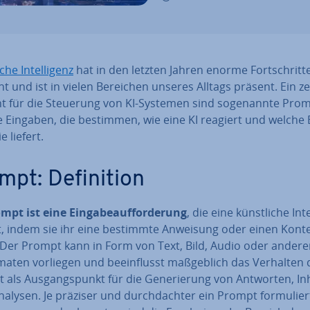
che In­tel­li­genz
hat in den letzten Jahren enorme Fort­schrit­t
 und ist in vielen Bereichen unseres Alltags präsent. Ein z
t für die Steuerung von KI-Systemen sind so­ge­nann­te Prom
e Eingaben, die bestimmen, wie eine KI reagiert und welche 
ie liefert.
pt: De­fi­ni­ti­on
mpt ist eine Ein­ga­be­auf­for­de­rung
, die eine künst­li­che In­te
t, indem sie ihr eine bestimmte Anweisung oder einen Kont
t. Der Prompt kann in Form von Text, Bild, Audio oder ander
­ma­ten vorliegen und be­ein­flusst maß­geb­lich das Verhalten 
t als Aus­gangs­punkt für die Ge­ne­rie­rung von Antworten, In
alysen. Je präziser und durch­dach­ter ein Prompt for­mu­liert