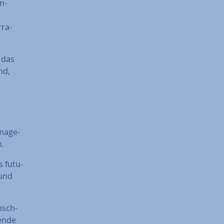
n-
­ra­
, das
nd,
Image-
n.
s fu­tu­
 und
nsch­
en­de