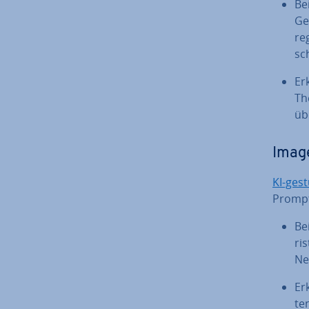
Bei
Gen
re
sc
Er
Th
üb
Image
KI-gestü
Prompts
Bei
ri
Ne
Er
ten