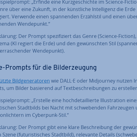
­spiel­prompt: „Erfinde eine Kurz­ge­schich­te im Science-Fictio
re über eine Zukunft, in der künst­li­che In­tel­li­genz die Erde
giert. Verwende einen span­nen­den Er­zähl­stil und einen über
hen­den Wen­de­punkt.“
klärung: Der Prompt spe­zi­fi­ziert das Genre (Science-Fiction)
ema (KI regiert die Erde) und den ge­wünsch­ten Stil (spanne
er­ra­schen­der Wen­de­punkt).
-Prompts für die Bil­der­zeu­gung
tzte Bild­ge­ne­ra­to­ren
wie DALL·E oder Mid­jour­ney nutzen 
, um Bilder basierend auf Text­be­schrei­bun­gen zu erstelle
­spiel­prompt: „Erstelle eine hoch­de­tail­lier­te Il­lus­tra­ti­on eine
s­ti­schen Stadt­bilds bei Nacht mit schwe­ben­den Fahr­zeu­gen
­on­lich­tern im Cyberpunk-Stil.“
klärung: Der Prompt gibt eine klare Be­schrei­bung der ge­wü
 Szene (fu­tu­ris­ti­sches Stadtbild), relevante Details (schwe­b