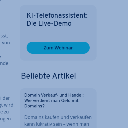
r
KI-Te­le­fon­as­sis­tent:
Die Live-Demo
sst,
rt von
Zum Webinar
e
ende
Beliebte Artikel
Domain Verkauf- und Handel:
i der
Wie verdient man Geld mit
gt wird.
Domains?
le zu
Domains kaufen und verkaufen
un­gen
kann lukrativ sein – wenn man