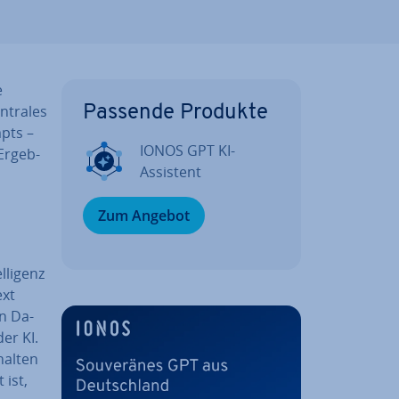
e
entrales
Passende Produkte
pts –
IONOS GPT KI-
Er­geb­
Assistent
Zum Angebot
l­li­genz
ext
en Da­
der KI.
halten
 ist,