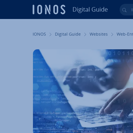
Digital Guide
Ihr
Zum Haupt­in­halt springen
IONOS
Digital Guide
Websites
Web-Ent­