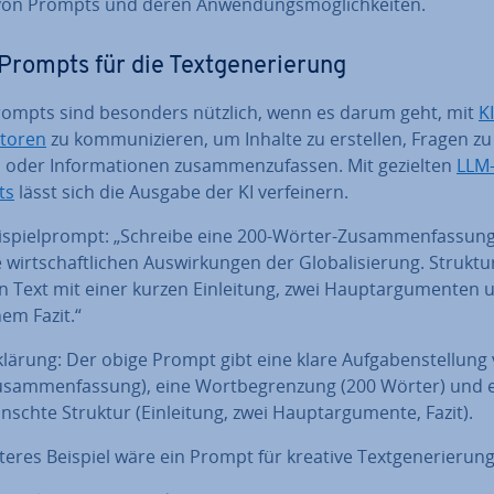
on Prompts und deren An­wen­dungs­mög­lich­kei­ten.
Prompts für die Text­ge­ne­rie­rung
rompts sind besonders nützlich, wenn es darum geht, mit
KI
­to­ren
zu kom­mu­ni­zie­ren, um Inhalte zu erstellen, Fragen zu
 oder In­for­ma­tio­nen zu­sam­men­zu­fas­sen. Mit gezielten
LLM
ts
lässt sich die Ausgabe der KI ver­fei­nern.
i­spiel­prompt: „Schreibe eine 200-Wörter-Zu­sam­men­fas­sun
 wirt­schaft­li­chen Aus­wir­kun­gen der Glo­ba­li­sie­rung. Struk­tu­
n Text mit einer kurzen Ein­lei­tung, zwei Haupt­ar­gu­men­ten 
nem Fazit.“
klärung: Der obige Prompt gibt eine klare Auf­ga­ben­stel­lung
u­sam­men­fas­sung), eine Wort­be­gren­zung (200 Wörter) und 
sch­te Struktur (Ein­lei­tung, zwei Haupt­ar­gu­men­te, Fazit).
teres Beispiel wäre ein Prompt für kreative Text­ge­ne­rie­rung