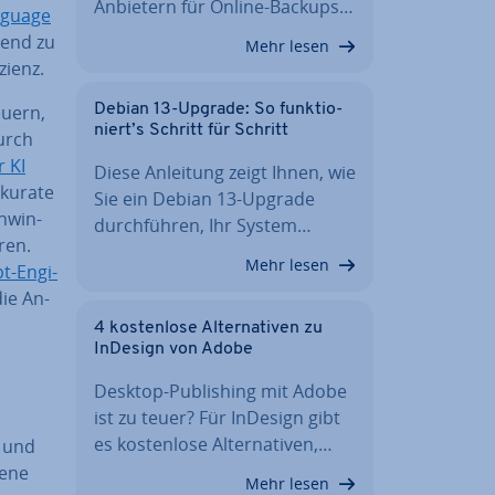
Anbietern für Online-Backups…
nguage
hend zu
Mehr lesen
zienz.
euern,
Debian 13-Upgrade: So funk­tio­
niert’s Schritt für Schritt
urch
r KI
Diese Anleitung zeigt Ihnen, wie
kkurate
Sie ein Debian 13-Upgrade
chwin­
durch­füh­ren, Ihr System…
ren.
Mehr lesen
-En­gi­
ie An­
4 kos­ten­lo­se Al­ter­na­ti­ven zu
InDesign von Adobe
Desktop-Pu­bli­shing mit Adobe
ist zu teuer? Für InDesign gibt
es kos­ten­lo­se Al­ter­na­ti­ven,…
m und
e­ne
Mehr lesen