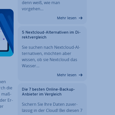
denn weiß, wie man
vorgehen…
Mehr lesen
5 Nextcloud-Al­ter­na­ti­ven im Di­
rekt­ver­gleich
Sie suchen nach Nextcloud-Al­
ter­na­ti­ven, möchten aber
wissen, ob sie Nextcloud das
Wasser…
Mehr lesen
chen
urch die
Die 7 besten Online-Backup-
m maß­
Anbieter im Vergleich
der Er­
Sichern Sie Ihre Daten zu­ver­
er
läs­sig in der Cloud! Bei diesen 7