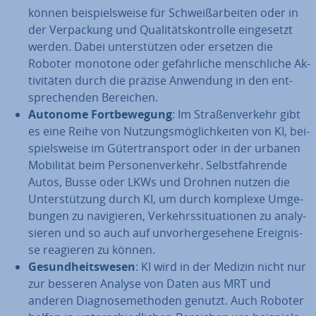
können bei­spiels­wei­se für Schweiß­ar­bei­ten oder in
der Ver­pa­ckung und Qua­li­täts­kon­trol­le ein­ge­setzt
werden. Dabei un­ter­stüt­zen oder ersetzen die
Roboter monotone oder ge­fähr­li­che mensch­li­che Ak­
ti­vi­tä­ten durch die präzise Anwendung in den ent­
spre­chen­den Bereichen.
Autonome Fort­be­we­gung
: Im Stra­ßen­ver­kehr gibt
es eine Reihe von Nut­zungs­mög­lich­kei­ten von KI, bei­
spiels­wei­se im Gü­ter­trans­port oder in der urbanen
Mobilität beim Per­so­nen­ver­kehr. Selbst­fah­ren­de
Autos, Busse oder LKWs und Drohnen nutzen die
Un­ter­stüt­zung durch KI, um durch komplexe Um­ge­
bun­gen zu na­vi­gie­ren, Ver­kehrs­si­tua­tio­nen zu ana­ly­
sie­ren und so auch auf un­vor­her­ge­se­he­ne Er­eig­nis­
se reagieren zu können.
Ge­sund­heits­we­sen
: KI wird in der Medizin nicht nur
zur besseren Analyse von Daten aus MRT und
anderen Dia­gno­se­me­tho­den genutzt. Auch Roboter