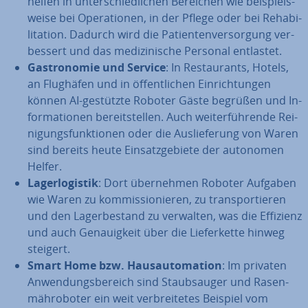
helfen in un­ter­schied­li­chen Bereichen wie bei­spiels­
wei­se bei Ope­ra­tio­nen, in der Pflege oder bei Re­ha­bi­
li­ta­ti­on. Dadurch wird die Pa­ti­en­ten­ver­sor­gung ver­
bes­sert und das me­di­zi­ni­sche Personal entlastet.
Gas­tro­no­mie und Service
: In Re­stau­rants, Hotels,
an Flughäfen und in öf­fent­li­chen Ein­rich­tun­gen
können AI-gestützte Roboter Gäste begrüßen und In­
for­ma­tio­nen be­reit­stel­len. Auch wei­ter­füh­ren­de Rei­
ni­gungs­funk­tio­nen oder die Aus­lie­fe­rung von Waren
sind bereits heute Ein­satz­ge­bie­te der autonomen
Helfer.
La­ger­lo­gis­tik
: Dort über­neh­men Roboter Aufgaben
wie Waren zu kom­mis­sio­nie­ren, zu trans­por­tie­ren
und den La­ger­be­stand zu verwalten, was die Effizienz
und auch Ge­nau­ig­keit über die Lie­fer­ket­te hinweg
steigert.
Smart Home bzw. Haus­au­to­ma­ti­on
: Im privaten
An­wen­dungs­be­reich sind Staub­sauger und Ra­sen­
mäh­ro­bo­ter ein weit ver­brei­te­tes Beispiel vom