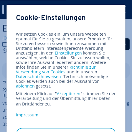
Digital Guide
Cookie-Einstellungen
Zum Haupt­in­halt springen
Embodied AI
Wir setzen Cookies ein, um unsere Webseiten
IONOS Redaktion
optimal für Sie zu gestalten, unsere Produkte für
Auf Facebook teilen
Auf Twitter teilen
Auf LinkedIn tei
Sie zu verbessern sowie Ihnen zusammen mit
01.09.2024
Drittanbietern interessengerechte Werbung
6 mins
anzuzeigen. In den
Einstellungen
können Sie
auswählen, welche Cookies Sie zulassen wollen,
sowie Ihre Auswahl jederzeit ändern. Weitere
Infos finden Sie in unserer
Richtlinie zur
In­halts­ver­zeich­nis
Verwendung von Cookies
und in unseren
Datenschutzhinweisen
. Technisch notwendige
Embodied AI ist künst­li­che In­tel­li­genz, die in physische
Cookies werden auch bei der Auswahl von
ablehnen
gesetzt.
Systeme in­te­griert wird. Dazu gehören bei­spiel­wei­se
Mit einem Klick auf "
Akzeptieren
" stimmen Sie der
Roboter oder andere autonome Maschinen. Die dabei
Verarbeitung und der Übermittlung Ihrer Daten
ver­wen­de­te KI-Form in­ter­agiert direkt mit der Umgebung
an Drittländer zu.
und nutzt dazu sen­so­ri­sche Signale, um in Echtzeit Ent­
Impressum
schei­dun­gen zu treffen und diese in Hand­lun­gen zu
über­füh­ren.