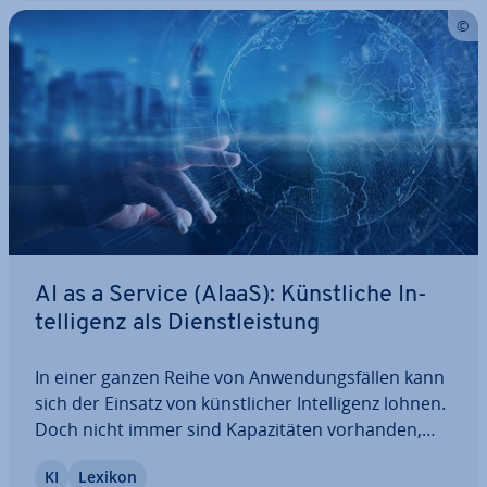
AI as a Service (AIaaS): Künst­li­che In­
tel­li­genz als Dienst­leis­tung
In einer ganzen Reihe von An­wen­dungs­fäl­len kann
sich der Einsatz von künst­li­cher In­tel­li­genz lohnen.
Doch nicht immer sind Ka­pa­zi­tä­ten vorhanden,
eine komplett eigene AI-In­fra­struk­tur zu erstellen.
KI
Lexikon
AI as a Service ist in diesen Fällen eine Lösung.