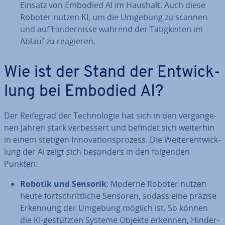
Einsatz von Embodied AI im Haushalt. Auch diese
Roboter nutzen KI, um die Umgebung zu scannen
und auf Hin­der­nis­se während der Tä­tig­kei­ten im
Ablauf zu reagieren.
Wie ist der Stand der Ent­wick­
lung bei Embodied AI?
Der Reifegrad der Tech­no­lo­gie hat sich in den ver­gan­ge­
nen Jahren stark ver­bes­sert und befindet sich weiterhin
in einem stetigen In­no­va­ti­ons­pro­zess. Die Wei­ter­ent­wick­
lung der AI zeigt sich besonders in den folgenden
Punkten:
Robotik und Sensorik
: Moderne Roboter nutzen
heute fort­schritt­li­che Sensoren, sodass eine präzise
Erkennung der Umgebung möglich ist. So können
die KI-ge­stütz­ten Systeme Objekte erkennen, Hin­der­