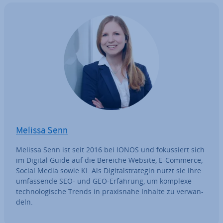
Melissa Senn
Melissa Senn ist seit 2016 bei IONOS und fo­kus­siert sich
im Digital Guide auf die Bereiche Website, E-Commerce,
Social Media sowie KI. Als Di­gi­tal­stra­te­gin nutzt sie ihre
um­fas­sen­de SEO- und GEO-Erfahrung, um komplexe
tech­no­lo­gi­sche Trends in pra­xis­na­he Inhalte zu ver­wan­
deln.