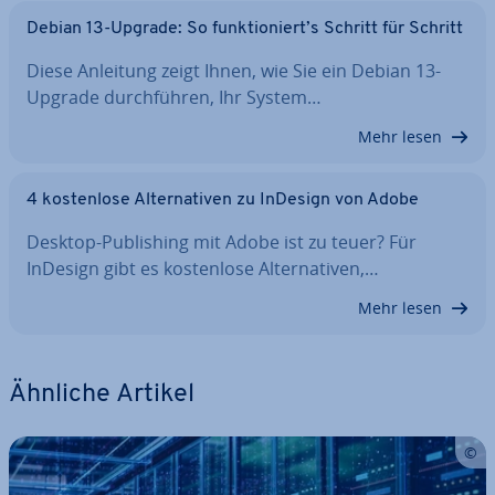
Debian 13-Upgrade: So funk­tio­niert’s Schritt für Schritt
Diese Anleitung zeigt Ihnen, wie Sie ein Debian 13-
Upgrade durch­füh­ren, Ihr System…
Mehr lesen
4 kos­ten­lo­se Al­ter­na­ti­ven zu InDesign von Adobe
Desktop-Pu­bli­shing mit Adobe ist zu teuer? Für
InDesign gibt es kos­ten­lo­se Al­ter­na­ti­ven,…
Mehr lesen
Ähnliche Artikel