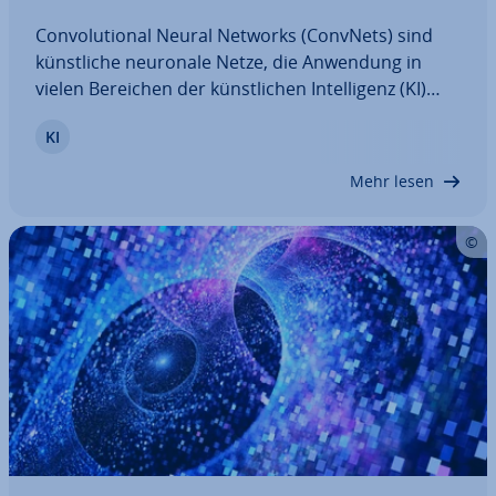
Con­vo­lu­tio­nal Neural Networks (ConvNets) sind
künst­li­che neuronale Netze, die Anwendung in
vielen Bereichen der künst­li­chen In­tel­li­genz (KI)
finden. Erfahren Sie in diesem Ratgeber, wie sie
KI
aufgebaut werden und wofür sie ein­ge­setzt
werden.
Mehr lesen