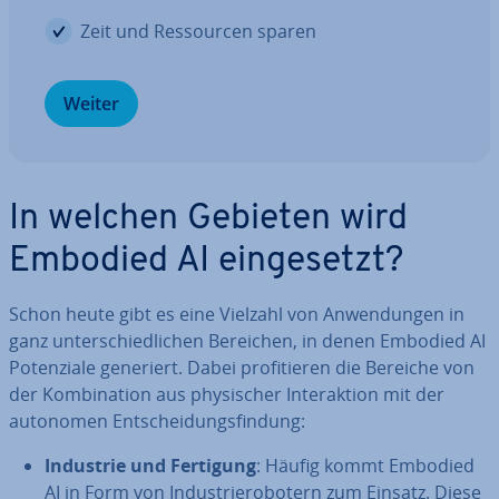
Zeit und Res­sour­cen sparen
Weiter
In welchen Gebieten wird
Embodied AI ein­ge­setzt?
Schon heute gibt es eine Vielzahl von An­wen­dun­gen in
ganz un­ter­schied­li­chen Bereichen, in denen Embodied AI
Po­ten­zia­le generiert. Dabei pro­fi­tie­ren die Bereiche von
der Kom­bi­na­ti­on aus phy­si­scher In­ter­ak­ti­on mit der
autonomen Ent­schei­dungs­fin­dung:
Industrie und Fertigung
: Häufig kommt Embodied
AI in Form von In­dus­trie­ro­bo­tern zum Einsatz. Diese