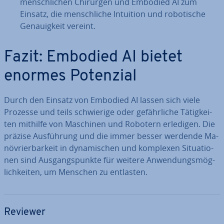
mensch­li­chen Chirurgen und Embodied AI zum
Einsatz, die mensch­li­che Intuition und ro­bo­ti­sche
Ge­nau­ig­keit vereint.
Fazit: Embodied AI bietet
enormes Potenzial
Durch den Einsatz von Embodied AI lassen sich viele
Prozesse und teils schwie­ri­ge oder ge­fähr­li­che Tä­tig­kei­
ten mithilfe von Maschinen und Robotern erledigen. Die
präzise Aus­füh­rung und die immer besser werdende Ma­
nö­vrier­bar­keit in dy­na­mi­schen und komplexen Si­tua­tio­
nen sind Aus­gangs­punk­te für weitere An­wen­dungs­mög­
lich­kei­ten, um Menschen zu entlasten.
Reviewer