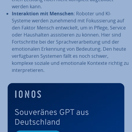
werden kann.
In­ter­ak­ti­on mit Menschen
: Roboter und KI-
Systeme werden zunehmend mit Fo­kus­sie­rung auf
den Faktor Mensch ent­wi­ckelt, um in Pflege, Service
oder Haus­hal­ten as­sis­tie­ren zu können. Hier sind
Fort­schrit­te bei der Sprach­ver­ar­bei­tung und der
emo­tio­na­len Erkennung von Bedeutung. Den heute
ver­füg­ba­ren Systemen fällt es noch schwer,
komplexe soziale und emo­tio­na­le Kontexte richtig zu
in­ter­pre­tie­ren.