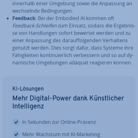
innerhalb einer Umgebung sowie die Anpassung an
wech­seln­de Be­din­gun­gen.
Feedback
: Bei der Embodied AI kommen oft
Feedback-Schleifen
zum Einsatz, sodass die Er­geb­nis­
se von Hand­lun­gen sofort bewertet werden und zu
einer Anpassung des dar­auf­fol­gen­den Ver­hal­tens
genutzt werden. Dies sorgt dafür, dass Systeme ihre
Fä­hig­kei­ten kon­ti­nu­ier­lich ver­bes­sern und so auf dy­
na­mi­sche Um­ge­bun­gen adäquat reagieren können.
KI-Lösungen
Mehr Digital-Power dank Künst­li­cher
In­tel­li­genz
In Sekunden zur Online-Präsenz
Mehr Wachstum mit KI-Marketing