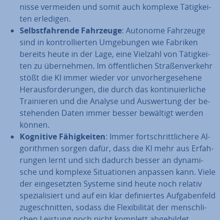
nis­se vermeiden und somit auch komplexe Tä­tig­kei­
ten erledigen.
Selbst­fah­ren­de Fahrzeuge
: Autonome Fahrzeuge
sind in kon­trol­lier­ten Um­ge­bun­gen wie Fabriken
bereits heute in der Lage, eine Vielzahl von Tä­tig­kei­
ten zu über­neh­men. Im öf­fent­li­chen Stra­ßen­ver­kehr
stößt die KI immer wieder vor un­vor­her­ge­se­he­ne
Her­aus­for­de­run­gen, die durch das kon­ti­nu­ier­li­che
Trai­nie­ren und die Analyse und Aus­wer­tung der be­
stehen­den Daten immer besser bewältigt werden
können.
Kognitive Fä­hig­kei­ten
: Immer fort­schritt­li­che­re Al­
go­rith­men sorgen dafür, dass die KI mehr aus Er­fah­
run­gen lernt und sich dadurch besser an dy­na­mi­
sche und komplexe Si­tua­tio­nen anpassen kann. Viele
der ein­ge­setz­ten Systeme sind heute noch relativ
spe­zia­li­siert und auf ein klar de­fi­nier­tes Auf­ga­ben­feld
zu­ge­schnit­ten, sodass die Fle­xi­bi­li­tät der mensch­li­
chen Leistung noch nicht komplett ab­ge­bil­det