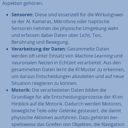
Aspekten gehören:
Sensoren
: Diese sind es­sen­zi­ell für die Wir­kungs­wei­
se der AI. Kameras, Mikrofone oder haptische
Sensoren nehmen die physische Umgebung wahr
und erfassen dabei Daten über Licht, Ton,
Berührung und Bewegung.
Ver­ar­bei­tung der Daten
: Ge­sam­mel­te Daten
werden oft unter Einsatz von
Machine Learning
und
neu­ro­na­len Netzen
in Echtzeit ver­ar­bei­tet. Aus den
ge­sam­mel­ten Daten lernt die KI Muster zu erkennen,
um daraus Ent­schei­dun­gen ab­zu­lei­ten und auf neue
Situation reagieren zu können.
Motorik
: Die ver­ar­bei­te­ten Daten bilden die
Grundlage für alle Ent­schei­dungs­pro­zes­se der KI im
Hinblick auf die Motorik. Dadurch werden Motoren,
be­weg­li­che Teile oder Gelenke gesteuert, die damit
physische Aktionen ausführen. Dazu gehören bei­
spiels­wei­se das Greifen von Objekten, die Na­vi­ga­ti­on