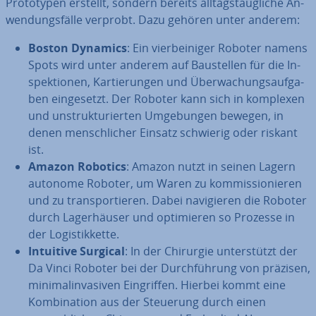
Pro­to­ty­pen erstellt, sondern bereits all­tags­taug­li­che An­
wen­dungs­fäl­le verprobt. Dazu gehören unter anderem:
Boston Dynamics
: Ein vier­bei­ni­ger Roboter namens
Spots wird unter anderem auf Bau­stel­len für die In­
spek­tio­nen, Kar­tie­run­gen und Über­wa­chungs­auf­ga­
ben ein­ge­setzt. Der Roboter kann sich in komplexen
und un­struk­tu­rier­ten Um­ge­bun­gen bewegen, in
denen mensch­li­cher Einsatz schwierig oder riskant
ist.
Amazon Robotics
: Amazon nutzt in seinen Lagern
autonome Roboter, um Waren zu kom­mis­sio­nie­ren
und zu trans­por­tie­ren. Dabei na­vi­gie­ren die Roboter
durch La­ger­häu­ser und op­ti­mie­ren so Prozesse in
der Lo­gis­tik­ket­te.
Intuitive Surgical
: In der Chirurgie un­ter­stützt der
Da Vinci Roboter bei der Durch­füh­rung von präzisen,
mi­ni­mal­in­va­si­ven Ein­grif­fen. Hierbei kommt eine
Kom­bi­na­ti­on aus der Steuerung durch einen