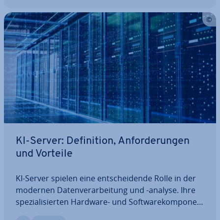
KI-Server: De­fi­ni­ti­on, An­for­de­run­gen
und Vorteile
KI-Server spielen eine ent­schei­den­de Rolle in der
modernen Da­ten­ver­ar­bei­tung und -analyse. Ihre
spe­zia­li­sier­ten Hardware- und Soft­ware­kom­po­nen­
ten er­mög­li­chen es, komplexe KI-Modelle effizient