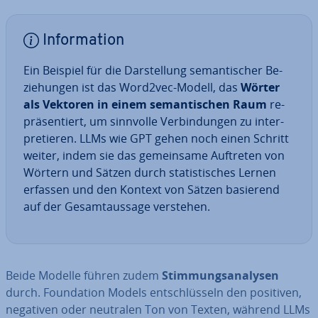
In­for­ma­ti­on
Ein Beispiel für die Dar­stel­lung se­man­ti­scher Be­
zie­hun­gen ist das Word2vec-Modell, das
Wörter
als Vektoren in einem se­man­ti­schen Raum
re­
prä­sen­tiert, um sinnvolle Ver­bin­dun­gen zu in­ter­
pre­tie­ren. LLMs wie GPT gehen noch einen Schritt
weiter, indem sie das ge­mein­sa­me Auftreten von
Wörtern und Sätzen durch sta­tis­ti­sches Lernen
erfassen und den Kontext von Sätzen basierend
auf der Ge­samt­aus­sa­ge verstehen.
Beide Modelle führen zudem
Stim­mungs­ana­ly­sen
durch. Foun­da­ti­on Models ent­schlüs­seln den positiven,
negativen oder neutralen Ton von Texten, während LLMs