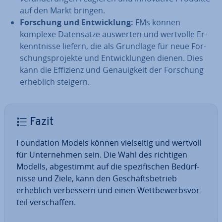
auf den Markt bringen.
Forschung und Ent­wick­lung:
FMs können
komplexe Da­ten­sät­ze auswerten und wertvolle Er­
kennt­nis­se liefern, die als Grundlage für neue For­
schungs­pro­jek­te und Ent­wick­lun­gen dienen. Dies
kann die Effizienz und Ge­nau­ig­keit der Forschung
erheblich steigern.
Fazit
Foun­da­ti­on Models können viel­sei­tig und wertvoll
für Un­ter­neh­men sein. Die Wahl des richtigen
Modells, ab­ge­stimmt auf die spe­zi­fi­schen Be­dürf­
nis­se und Ziele, kann den Ge­schäfts­be­trieb
erheblich ver­bes­sern und einen Wett­be­werbs­vor­
teil ver­schaf­fen.