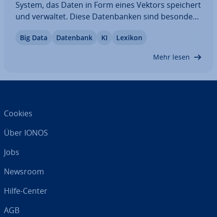
System, das Daten in Form eines Vektors speichert
und verwaltet. Diese Da­ten­ban­ken sind besonders
nützlich in Bereichen wie ma­schi­nel­lem Lernen
Big Data
Datenbank
KI
Lexikon
und künst­li­cher In­tel­li­genz, wo sie komplexe Be­
rech­nun­gen und Mus­ter­er­ken­nun­gen…
Mehr lesen
Cookies
Über IONOS
Jobs
Newsroom
Hilfe-Center
AGB