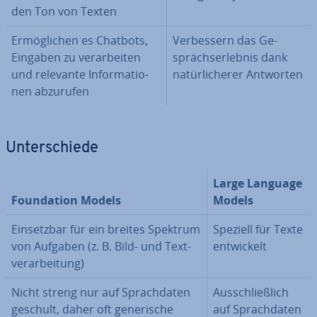
den Ton von Texten
Er­mög­li­chen es Chatbots,
Ver­bes­sern das Ge­
Eingaben zu ver­ar­bei­ten
sprächs­er­leb­nis dank
und relevante In­for­ma­tio­
na­tür­li­che­rer Antworten
nen abzurufen
Un­ter­schie­de
Large Language
Foun­da­ti­on Models
Models
Ein­setz­bar für ein breites Spektrum
Speziell für Texte
von Aufgaben (z. B. Bild- und Text­
ent­wi­ckelt
ver­ar­bei­tung)
Nicht streng nur auf Sprach­da­ten
Aus­schließ­lich
geschult, daher oft ge­ne­ri­sche
auf Sprach­da­ten