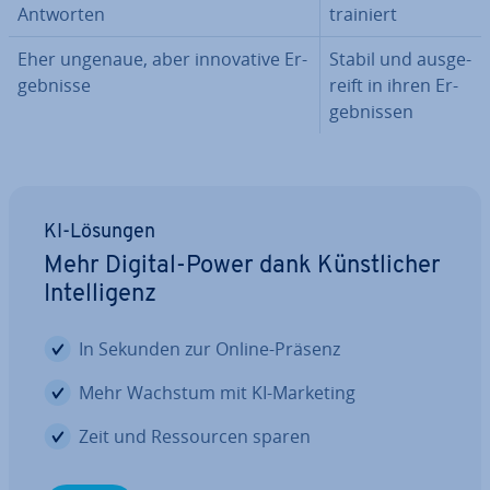
Antworten
trainiert
Eher ungenaue, aber in­no­va­ti­ve Er­
Stabil und aus­ge­
geb­nis­se
reift in ihren Er­
geb­nis­sen
KI-Lösungen
Mehr Digital-Power dank Künst­li­cher
In­tel­li­genz
In Sekunden zur Online-Präsenz
Mehr Wachstum mit KI-Marketing
Zeit und Res­sour­cen sparen