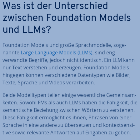
Was ist der Un­ter­schied
zwischen Foun­da­ti­on Models
und LLMs?
Foun­da­ti­on Models und große Sprach­mo­del­le, so­ge­
nann­te
Large Language Models (LLMs)
, sind eng
verwandte Begriffe, jedoch nicht identisch. Ein LLM kann
nur Text verstehen und erzeugen. Foun­da­ti­on Models
hingegen können ver­schie­de­ne Da­ten­ty­pen wie Bilder,
Texte, Sprache und Videos ver­ar­bei­ten.
Beide Mo­dell­ty­pen teilen einige we­sent­li­che Ge­mein­sam­
kei­ten. Sowohl FMs als auch LLMs haben die Fähigkeit, die
se­man­ti­sche Beziehung zwischen Wörtern zu verstehen.
Diese Fähigkeit er­mög­licht es ihnen, Phrasen von einer
Sprache in eine andere zu über­set­zen und kon­text­sen­si­
ti­ve sowie relevante Antworten auf Eingaben zu geben.