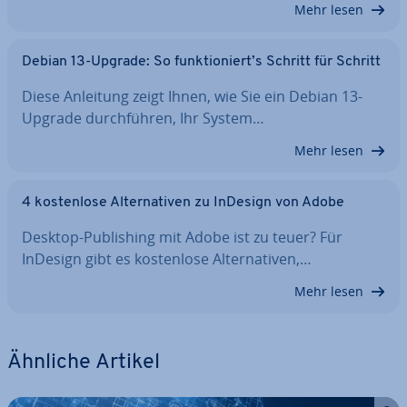
Mehr lesen
Debian 13-Upgrade: So funk­tio­niert’s Schritt für Schritt
Diese Anleitung zeigt Ihnen, wie Sie ein Debian 13-
Upgrade durch­füh­ren, Ihr System…
Mehr lesen
4 kos­ten­lo­se Al­ter­na­ti­ven zu InDesign von Adobe
Desktop-Pu­bli­shing mit Adobe ist zu teuer? Für
InDesign gibt es kos­ten­lo­se Al­ter­na­ti­ven,…
Mehr lesen
Ähnliche Artikel