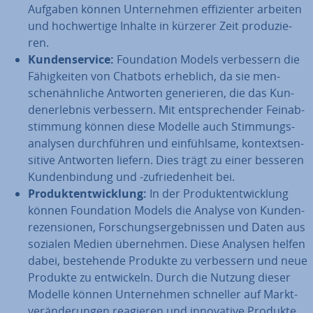
Aufgaben können Un­ter­neh­men ef­fi­zi­en­ter arbeiten
und hoch­wer­ti­ge Inhalte in kürzerer Zeit pro­du­zie­
ren.
Kun­den­ser­vice:
Foun­da­ti­on Models ver­bes­sern die
Fä­hig­kei­ten von Chatbots erheblich, da sie men­
schen­ähn­li­che Antworten ge­ne­rie­ren, die das Kun­
den­er­leb­nis ver­bes­sern. Mit ent­spre­chen­der Fein­ab­
stim­mung können diese Modelle auch Stim­mungs­
ana­ly­sen durch­füh­ren und ein­fühl­sa­me, kon­text­sen­
si­ti­ve Antworten liefern. Dies trägt zu einer besseren
Kun­den­bin­dung und -zu­frie­den­heit bei.
Pro­dukt­ent­wick­lung:
In der Pro­dukt­ent­wick­lung
können Foun­da­ti­on Models die Analyse von Kun­den­
re­zen­sio­nen, For­schungs­er­geb­nis­sen und Daten aus
sozialen Medien über­neh­men. Diese Analysen helfen
dabei, be­stehen­de Produkte zu ver­bes­sern und neue
Produkte zu ent­wi­ckeln. Durch die Nutzung dieser
Modelle können Un­ter­neh­men schneller auf Markt­
ver­än­de­run­gen reagieren und in­no­va­ti­ve Produkte