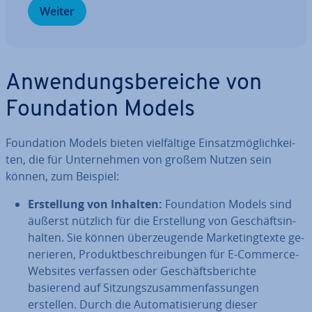
Weiter
An­wen­dungs­be­rei­che von
Foun­da­ti­on Models
Foun­da­ti­on Models bieten viel­fäl­ti­ge Ein­satz­mög­lich­kei­
ten, die für Un­ter­neh­men von großem Nutzen sein
können, zum Beispiel:
Er­stel­lung von Inhalten:
Foun­da­ti­on Models sind
äußerst nützlich für die Er­stel­lung von Ge­schäfts­in­
hal­ten. Sie können über­zeu­gen­de Mar­ke­ting­tex­te ge­
ne­rie­ren, Pro­dukt­be­schrei­bun­gen für E-Commerce-
Websites verfassen oder Ge­schäfts­be­rich­te
basierend auf Sit­zungs­zu­sam­men­fas­sun­gen
erstellen. Durch die Au­to­ma­ti­sie­rung dieser