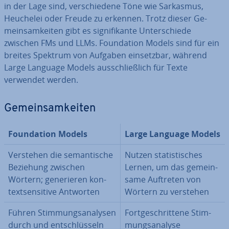
in der Lage sind, ver­schie­de­ne Töne wie Sarkasmus,
Heuchelei oder Freude zu erkennen. Trotz dieser Ge­
mein­sam­kei­ten gibt es si­gni­fi­kan­te Un­ter­schie­de
zwischen FMs und LLMs. Foun­da­ti­on Models sind für ein
breites Spektrum von Aufgaben ein­setz­bar, während
Large Language Models aus­schließ­lich für Texte
verwendet werden.
Ge­mein­sam­kei­ten
Foun­da­ti­on Models
Large Language Models
Verstehen die se­man­ti­sche
Nutzen sta­tis­ti­sches
Beziehung zwischen
Lernen, um das ge­mein­
Wörtern; ge­ne­rie­ren kon­
sa­me Auftreten von
text­sen­si­ti­ve Antworten
Wörtern zu verstehen
Führen Stim­mungs­ana­ly­sen
Fort­ge­schrit­te­ne Stim­
durch und ent­schlüs­seln
mungs­ana­ly­se