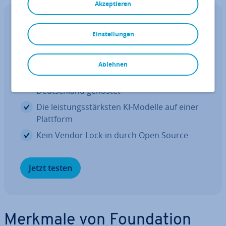
Akzeptieren
IONOS CLOUD AI Model Hub
Einstellungen
Erste deutsche, mul­ti­mo­da­le KI-
Plattform
Ablehnen
100 % DSGVO-konform und sicher in
Deutsch­land gehostet
Die leis­tungs­stärks­ten KI-Modelle auf einer
Plattform
Kein Vendor Lock-in durch Open Source
Jetzt testen
Merkmale von Foun­da­ti­on