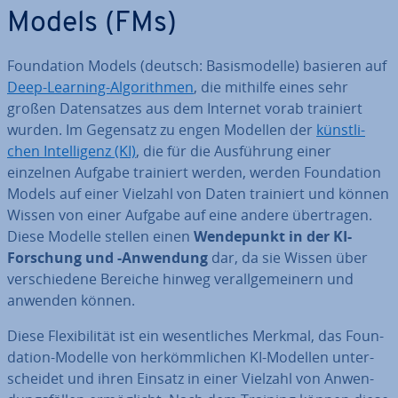
Models (FMs)
Foun­da­ti­on Models (deutsch: Ba­sis­mo­del­le) basieren auf
Deep-Learning-Al­go­rith­men
, die mithilfe eines sehr
großen Da­ten­sat­zes aus dem Internet vorab trainiert
wurden. Im Gegensatz zu engen Modellen der
künst­li­
chen In­tel­li­genz (KI)
, die für die Aus­füh­rung einer
einzelnen Aufgabe trainiert werden, werden Foun­da­ti­on
Models auf einer Vielzahl von Daten trainiert und können
Wissen von einer Aufgabe auf eine andere über­tra­gen.
Diese Modelle stellen einen
Wen­de­punkt in der KI-
Forschung und -Anwendung
dar, da sie Wissen über
ver­schie­de­ne Bereiche hinweg ver­all­ge­mei­nern und
anwenden können.
Diese Fle­xi­bi­li­tät ist ein we­sent­li­ches Merkmal, das Foun­
da­ti­on-Modelle von her­kömm­li­chen KI-Modellen un­ter­
schei­det und ihren Einsatz in einer Vielzahl von An­wen­