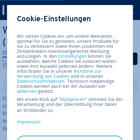
Digital Guide
Cookie-Einstellungen
Zum Haupt­in­halt springen
Was sind Foun­da­ti­on Models
Wir setzen Cookies ein, um unsere Webseiten
(FMs)?
optimal für Sie zu gestalten, unsere Produkte für
Sie zu verbessern sowie Ihnen zusammen mit
Drittanbietern interessengerechte Werbung
IONOS Redaktion
anzuzeigen. In den
Einstellungen
können Sie
Auf Facebook teilen
Auf Twitter teilen
Auf LinkedIn tei
26.08.2024
auswählen, welche Cookies Sie zulassen wollen,
5 mins
sowie Ihre Auswahl jederzeit ändern. Weitere
Infos finden Sie in unserer
Richtlinie zur
Verwendung von Cookies
und in unseren
Datenschutzhinweisen
. Technisch notwendige
Cookies werden auch bei der Auswahl von
In­halts­ver­zeich­nis
ablehnen
gesetzt.
Foun­da­ti­on Models sind
viel­sei­ti­ge KI-Modelle
, die ver­
Mit einem Klick auf "
Akzeptieren
" stimmen Sie der
Verarbeitung und der Übermittlung Ihrer Daten
schie­de­ne Da­ten­ty­pen wie Texte, Bilder, Sprache und
an Drittländer zu.
Videos ver­ar­bei­ten und eine breite Palette von An­wen­
dun­gen un­ter­stüt­zen, darunter In­halts­er­stel­lung, Kun­
Impressum
den­ser­vice, Pro­dukt­ent­wick­lung und Forschung.