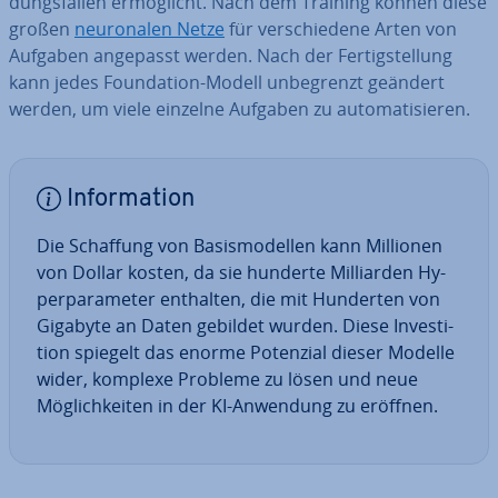
dungs­fäl­len er­mög­licht. Nach dem Training können diese
großen
neu­ro­na­len Netze
für ver­schie­de­ne Arten von
Aufgaben angepasst werden. Nach der Fer­tig­stel­lung
kann jedes Foun­da­ti­on-Modell un­be­grenzt geändert
werden, um viele einzelne Aufgaben zu au­to­ma­ti­sie­ren.
In­for­ma­ti­on
Die Schaffung von Ba­sis­mo­del­len kann Millionen
von Dollar kosten, da sie hunderte Mil­li­ar­den Hy­
per­pa­ra­me­ter enthalten, die mit Hunderten von
Gigabyte an Daten gebildet wurden. Diese In­ves­ti­
ti­on spiegelt das enorme Potenzial dieser Modelle
wider, komplexe Probleme zu lösen und neue
Mög­lich­kei­ten in der KI-Anwendung zu eröffnen.