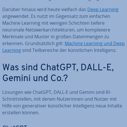
Darüber hinaus wird heute vielfach das
Deep Learning
an­ge­wen­det. Es nutzt im Gegensatz zum einfachen
Machine Learning mit wenigen Schichten tiefere
neuronale Netz­werk­ar­chi­tek­tu­ren, um kom­ple­xe­re
Merkmale und Muster in großen Da­ten­men­gen zu
erkennen. Grund­sätz­lich gilt:
Machine Learning und Deep
Learning
sind Teil­be­rei­che der künst­li­chen In­tel­li­genz.
Was sind ChatGPT, DALL-E,
Gemini und Co.?
Lösungen wie ChatGPT, DALL-E und Gemini sind KI-
Schnitt­stel­len, mit denen Nut­ze­rin­nen und Nutzer mit
Hilfe von ge­ne­ra­ti­ver künst­li­cher In­tel­li­genz neue Inhalte
erstellen können.