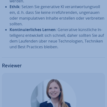
werden.
Ethik
: Setzen Sie ge­ne­ra­ti­ve KI ver­ant­wor­tungs­voll
ein, d. h. dass Sie keine ir­re­füh­ren­den, ungenauen
oder ma­ni­pu­la­ti­ven Inhalte erstellen oder ver­brei­ten
sollten.
Kon­ti­nu­ier­li­ches Lernen
: Ge­ne­ra­ti­ve künst­li­che In­
tel­li­genz ent­wi­ckelt sich schnell, daher sollten Sie auf
dem Laufenden über neue Tech­no­lo­gien, Techniken
und Best Practices bleiben.
Reviewer