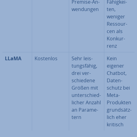
Premise-An­
Fä­hig­kei­
wen­dun­gen
ten,
weniger
Res­sour­
cen als
Kon­kur­
renz
LLaMA
Kostenlos
Sehr leis­
Kein
tungs­fä­hig,
eigener
drei ver­
Chatbot,
schie­de­ne
Da­ten­
Größen mit
schutz bei
un­ter­schied­
Meta-
li­cher Anzahl
Produkten
an Pa­ra­me­
grund­sätz­
tern
lich eher
kritisch