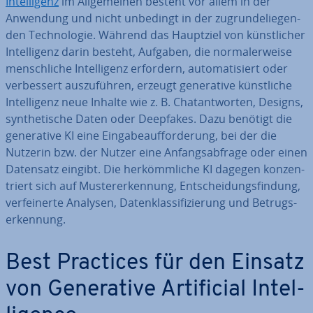
In­tel­li­genz
im All­ge­mei­nen besteht vor allem in der
Anwendung und nicht unbedingt in der zu­grun­de­lie­gen­
den Tech­no­lo­gie. Während das Hauptziel von künst­li­cher
In­tel­li­genz darin besteht, Aufgaben, die nor­ma­ler­wei­se
mensch­li­che In­tel­li­genz erfordern, au­to­ma­ti­siert oder
ver­bes­sert aus­zu­füh­ren, erzeugt ge­ne­ra­ti­ve künst­li­che
In­tel­li­genz neue Inhalte wie z. B. Chat­ant­wor­ten, Designs,
syn­the­ti­sche Daten oder Deepfakes. Dazu benötigt die
ge­ne­ra­ti­ve KI eine Ein­ga­be­auf­for­de­rung, bei der die
Nutzerin bzw. der Nutzer eine An­fangs­ab­fra­ge oder einen
Datensatz eingibt. Die her­kömm­li­che KI dagegen kon­zen­
triert sich auf Mus­ter­er­ken­nung, Ent­schei­dungs­fin­dung,
ver­fei­ner­te Analysen, Da­ten­klas­si­fi­zie­rung und Be­trugs­
er­ken­nung.
Best Practices für den Einsatz
von Ge­ne­ra­ti­ve Ar­ti­fi­ci­al In­tel­