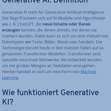
Ge­ne­ra­ti­ve AI: De­fi­ni­ti­on
Ge­ne­ra­ti­ve AI steht für Ge­ne­ra­ti­ve Ar­ti­fi­ci­al In­tel­li­gence.
Der Begriff bezieht sich auf KI-Modelle und Al­go­rith­men
wie z. B. ChatGPT, die
neue Inhalte oder Daten
erzeugen
können, die denen ähneln, mit denen sie
trainiert wurden. Dabei kann es sich um eine Vielzahl von
Da­ten­ty­pen wie Texte, Bilder, Musik usw. handeln. Die
Tech­no­lo­gie beruht heute in den meisten Fällen auf so­
ge­nann­ten Trans­for­mer-Modellen. Trans­for­mer sind
spezielle neuronale Netzwerke, die ent­wi­ckelt wurden,
um mit großen Mengen an Textdaten umzugehen.
Hierbei handelt es sich um eine Form von
Machine
Learning
.
Wie funk­tio­niert Ge­ne­ra­ti­ve
KI?