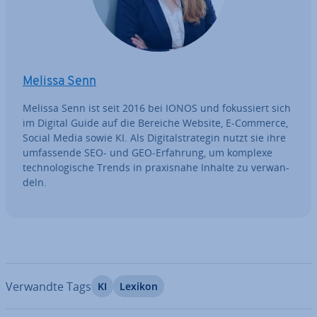
Melissa Senn
Melissa Senn ist seit 2016 bei IONOS und fo­kus­siert sich
im Digital Guide auf die Bereiche Website, E-Commerce,
Social Media sowie KI. Als Di­gi­tal­stra­te­gin nutzt sie ihre
um­fas­sen­de SEO- und GEO-Erfahrung, um komplexe
tech­no­lo­gi­sche Trends in pra­xis­na­he Inhalte zu ver­wan­
deln.
Verwandte Tags
KI
Lexikon