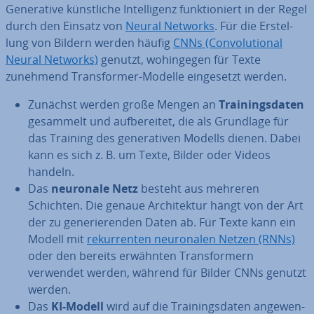
Ge­ne­ra­ti­ve künst­li­che In­tel­li­genz funk­tio­niert in der Regel
durch den Einsatz von
Neural Networks
. Für die Er­stel­
lung von Bildern werden häufig
CNNs (Con­vo­lu­tio­nal
Neural Networks)
genutzt, wo­hin­ge­gen für Texte
zunehmend Trans­for­mer-Modelle ein­ge­setzt werden.
Zunächst werden große Mengen an
Trai­nings­da­ten
gesammelt und auf­be­rei­tet, die als Grundlage für
das Training des ge­ne­ra­ti­ven Modells dienen. Dabei
kann es sich z. B. um Texte, Bilder oder Videos
handeln.
Das
neuronale Netz
besteht aus mehreren
Schichten. Die genaue Ar­chi­tek­tur hängt von der Art
der zu ge­ne­rie­ren­den Daten ab. Für Texte kann ein
Modell mit
re­kur­ren­ten neu­ro­na­len Netzen (RNNs)
oder den bereits erwähnten Trans­for­mern
verwendet werden, während für Bilder CNNs genutzt
werden.
Das
KI-Modell
wird auf die Trai­nings­da­ten an­ge­wen­