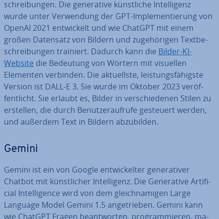
schrei­bun­gen. Die ge­ne­ra­ti­ve künst­li­che In­tel­li­genz
wurde unter Ver­wen­dung der GPT-Im­ple­men­tie­rung von
OpenAI 2021 ent­wi­ckelt und wie ChatGPT mit einem
großen Datensatz von Bildern und zu­ge­hö­ri­gen Text­be­
schrei­bun­gen trainiert. Dadurch kann die
Bilder-KI-
Website
die Bedeutung von Wörtern mit visuellen
Elementen verbinden. Die ak­tu­ells­te, leis­tungs­fä­higs­te
Version ist DALL-E 3. Sie wurde im Oktober 2023 ver­öf­
fent­licht. Sie erlaubt es, Bilder in ver­schie­de­nen Stilen zu
erstellen, die durch Be­nut­zer­auf­ru­fe gesteuert werden,
und außerdem Text in Bildern ab­zu­bil­den.
Gemini
Gemini ist ein von Google ent­wi­ckel­ter ge­ne­ra­ti­ver
Chatbot mit künst­li­cher In­tel­li­genz. Die Ge­ne­ra­ti­ve Ar­ti­fi­
ci­al In­tel­li­gence wird von dem gleich­na­mi­gen Large
Language Model Gemini 1.5 an­ge­trie­ben. Gemini kann
wie ChatGPT Fragen be­ant­wor­ten, pro­gram­mie­ren, ma­