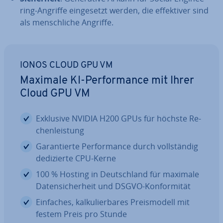
ring-Angriffe ein­ge­setzt werden, die ef­fek­ti­ver sind
als mensch­li­che Angriffe.
IONOS CLOUD GPU VM
Maximale KI-Per­for­mance mit Ihrer
Cloud GPU VM
Exklusive NVIDIA H200 GPUs für höchste Re­
chen­leis­tung
Ga­ran­tier­te Per­for­mance durch voll­stän­dig
de­di­zier­te CPU-Kerne
100 % Hosting in Deutsch­land für maximale
Da­ten­si­cher­heit und DSGVO-Kon­for­mi­tät
Einfaches, kal­ku­lier­ba­res Preis­mo­dell mit
festem Preis pro Stunde