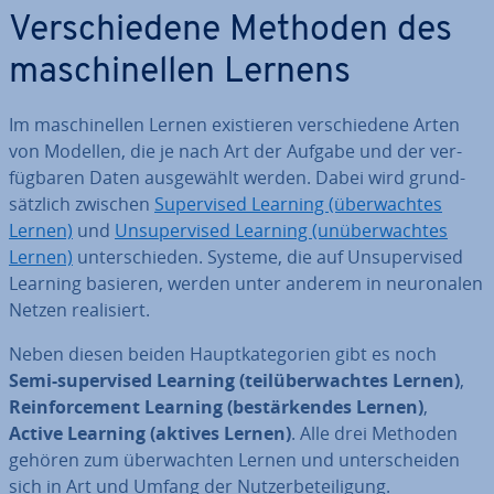
Ver­schie­de­ne Methoden des
ma­schi­nel­len Lernens
Im ma­schi­nel­len Lernen exis­tie­ren ver­schie­de­ne Arten
von Modellen, die je nach Art der Aufgabe und der ver­
füg­ba­ren Daten aus­ge­wählt werden. Dabei wird grund­
sätz­lich zwischen
Su­per­vi­sed Learning (über­wach­tes
Lernen)
und
Un­su­per­vi­sed Learning (un­über­wach­tes
Lernen)
un­ter­schie­den. Systeme, die auf Un­su­per­vi­sed
Learning basieren, werden unter anderem in neu­ro­na­len
Netzen rea­li­siert.
Neben diesen beiden Haupt­ka­te­go­rien gibt es noch
Semi-su­per­vi­sed Learning (teil­über­wach­tes Lernen)
,
Rein­force­ment Learning (be­stär­ken­des Lernen)
,
Active Learning (aktives Lernen)
. Alle drei Methoden
gehören zum über­wach­ten Lernen und un­ter­schei­den
sich in Art und Umfang der Nut­zer­be­tei­li­gung.