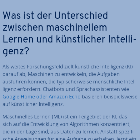
Was ist der Un­ter­schied
zwischen ma­schi­nel­lem
Lernen und künst­li­cher In­tel­li­
genz?
Als weites For­schungs­feld zielt künst­li­che In­tel­li­genz (KI)
darauf ab, Maschinen zu ent­wi­ckeln, die Aufgaben
ausführen können, die ty­pi­scher­wei­se mensch­li­che In­tel­
li­genz erfordern. Chatbots und Sprach­as­sis­ten­ten wie
Google Home oder Amazon Echo
basieren bei­spiels­wei­se
auf künst­li­cher In­tel­li­genz.
Ma­schi­nel­les Lernen (ML) ist ein Teil­ge­biet der KI, das
sich auf die Ent­wick­lung von Al­go­rith­men kon­zen­triert,
die in der Lage sind, aus Daten zu lernen. Anstatt spe­zi­fi­
sche An­wei­sun­gen für eine Aufgabe zu erhalten, lernt ein