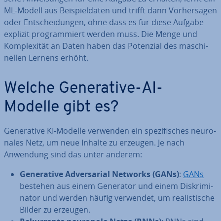
ML-Modell aus Bei­spiel­da­ten und trifft dann Vor­her­sa­gen
oder Ent­schei­dun­gen, ohne dass es für diese Aufgabe
explizit pro­gram­miert werden muss. Die Menge und
Kom­ple­xi­tät an Daten haben das Potenzial des ma­schi­
nel­len Lernens erhöht.
Welche Ge­ne­ra­ti­ve-AI-
Modelle gibt es?
Ge­ne­ra­ti­ve KI-Modelle verwenden ein spe­zi­fi­sches neu­ro­
na­les Netz, um neue Inhalte zu erzeugen. Je nach
Anwendung sind das unter anderem:
Ge­ne­ra­ti­ve Ad­ver­sa­ri­al Networks (GANs)
:
GANs
bestehen aus einem Generator und einem Dis­kri­mi­
na­tor und werden häufig verwendet, um rea­lis­ti­sche
Bilder zu erzeugen.