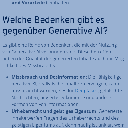
und Vor­ur­tei­le
be­inhal­ten
Welche Bedenken gibt es
gegenüber Ge­ne­ra­ti­ve AI?
Es gibt eine Reihe von Bedenken, die mit der Nutzung
von Ge­ne­ra­ti­ve AI verbunden sind. Diese betreffen
neben der Qualität der ge­ne­rier­ten Inhalte auch die Mög­
lich­keit des Miss­brauchs.
Miss­brauch und Des­in­for­ma­ti­on
: Die Fähigkeit ge­
ne­ra­ti­ver KI, rea­lis­ti­sche Inhalte zu erzeugen, kann
miss­braucht werden, z. B. für
Deepfakes
, ge­fälsch­te
Nach­rich­ten, fingierte Dokumente und andere
Formen von Fehl­in­for­ma­tio­nen.
Ur­he­ber­recht und geistiges Eigentum
: Ge­ne­rier­te
Inhalte werfen Fragen des Ur­he­ber­rechts und des
geistigen Eigentums auf, denn häufig ist unklar, wem