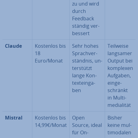
zu und wird
durch
Feedback
ständig ver­
bes­sert
Claude
Kostenlos bis
Sehr hohes
Teilweise
18
Sprach­ver­
langsamer
Euro/Monat
ständ­nis, un­
Output bei
ter­stützt
komplexen
lange Kon­
Aufgaben,
text­ein­ga­
ein­ge­
ben
schränkt
in Mul­ti­
me­dia­li­tät
Mistral
Kostenlos bis
Open
Bisher
14,99€/Monat
Source, ideal
keine mul­
für On-
ti­mo­da­len