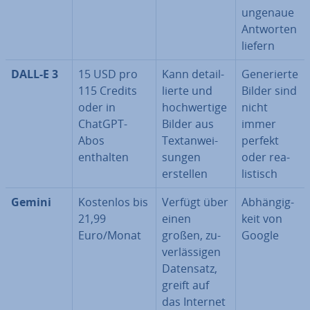
ungenaue
Antworten
liefern
DALL-E 3
15 USD pro
Kann de­tail­
Ge­ne­rier­te
115 Credits
lier­te und
Bilder sind
oder in
hoch­wer­ti­ge
nicht
ChatGPT-
Bilder aus
immer
Abos
Text­an­wei­
perfekt
enthalten
sun­gen
oder rea­
erstellen
lis­tisch
Gemini
Kostenlos bis
Verfügt über
Ab­hän­gig­
21,99
einen
keit von
Euro/Monat
großen, zu­
Google
ver­läs­si­gen
Datensatz,
greift auf
das Internet