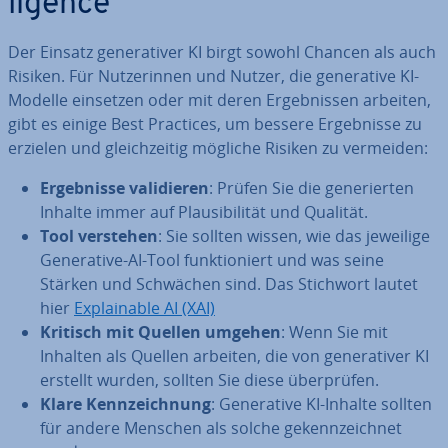
li­gence
Der Einsatz ge­ne­ra­ti­ver KI birgt sowohl Chancen als auch
Risiken. Für Nut­ze­rin­nen und Nutzer, die ge­ne­ra­ti­ve KI-
Modelle einsetzen oder mit deren Er­geb­nis­sen arbeiten,
gibt es einige Best Practices, um bessere Er­geb­nis­se zu
erzielen und gleich­zei­tig mögliche Risiken zu vermeiden:
Er­geb­nis­se va­li­die­ren
: Prüfen Sie die ge­ne­rier­ten
Inhalte immer auf Plau­si­bi­li­tät und Qualität.
Tool verstehen
: Sie sollten wissen, wie das jeweilige
Ge­ne­ra­ti­ve-AI-Tool funk­tio­niert und was seine
Stärken und Schwächen sind. Das Stichwort lautet
hier
Ex­plainable AI (XAI)
Kritisch mit Quellen umgehen
: Wenn Sie mit
Inhalten als Quellen arbeiten, die von ge­ne­ra­ti­ver KI
erstellt wurden, sollten Sie diese über­prü­fen.
Klare Kenn­zeich­nung
: Ge­ne­ra­ti­ve KI-Inhalte sollten
für andere Menschen als solche ge­kenn­zeich­net