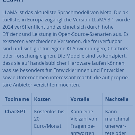
LLaMA ist das ak­tu­ells­te Sprach­mo­dell von Meta. Die ak­
tu­ells­te, in Europa zu­gäng­li­che Version LLaMA 3.1 wurde
2024 ver­öf­fent­licht und zeichnet sich durch hohe
Effizienz und Leistung in Open-Source-Szenarien aus. Es
exis­tie­ren ver­schie­de­ne Versionen, die frei verfügbar
sind und sich gut für eigene KI-An­wen­dun­gen, Chatbots
oder Forschung eignen. Die Modelle sind so kon­zi­piert,
dass sie auf han­dels­üb­li­cher Hardware laufen können,
was sie besonders für Ent­wick­le­rin­nen und Ent­wick­ler
sowie Un­ter­neh­men in­ter­es­sant macht, die auf pro­prie­
tä­re Anbieter ver­zich­ten möchten.
Toolname
Kosten
Vorteile
Nachteile
ChatGPT
Kostenlos bis
Kann eine
Kann
20
Vielzahl von
manchmal
Euro/Monat
Fragen be­
un­er­war­
ant­wor­ten
te­te oder