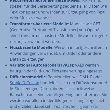
Re­kur­ren­te neuronale Netze (RNNs)
: RNNs sind
speziell für die Ver­ar­bei­tung se­quen­zi­el­ler Daten wie
Text kon­zi­piert und werden zur Erzeugung von Text
oder Musik verwendet.
Trans­for­mer-basierte Modelle
: Modelle wie GPT
(Ge­ne­ra­ti­ve Pre­trai­ned Trans­for­mer) von OpenAI
sind Trans­for­mer-basierte Modelle, die zur Text­ge­ne­
rie­rung verwendet werden.
Fluss­ba­sier­te Modelle
: Werden in fort­ge­schrit­te­nen
An­wen­dun­gen verwendet, um Bilder oder andere
Daten zu erzeugen.
Va­ria­tio­nal Au­toen­co­ders (VAEs)
: VAEs werden
häufig in der Bild- und Text­ge­ne­rie­rung ein­ge­setzt.
Dif­fu­si­ons­mo­del­le
: Bei Modellen wie DALL-E oder
Stable Diffusion
handelt es sich um Dif­fu­si­ons­mo­del­
le. Sie erzeugen Daten, indem sie schritt­wei­se
Rauschen aus einer zu­fäl­li­gen Eingabe entfernen. Sie
werden vor allem in der Bild­ge­ne­rie­rung ein­ge­setzt
und erzielen dabei sehr rea­lis­ti­sche Er­geb­nis­se.