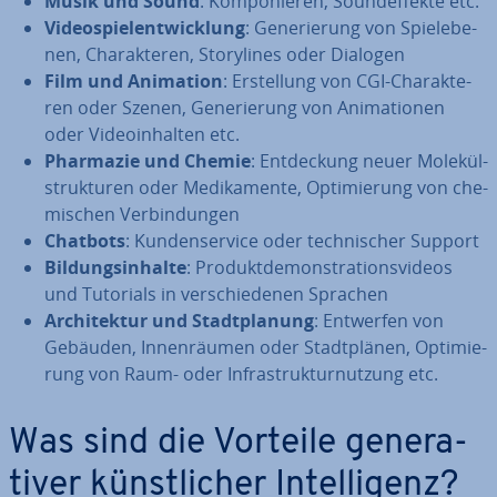
Musik und Sound
: Kom­po­nie­ren, Sound­ef­fek­te etc.
Vi­deo­spiel­ent­wick­lung
: Ge­ne­rie­rung von Spiel­ebe­
nen, Cha­rak­te­ren, Sto­ry­li­nes oder Dialogen
Film und Animation
: Er­stel­lung von CGI-Cha­rak­te­
ren oder Szenen, Ge­ne­rie­rung von Ani­ma­tio­nen
oder Vi­deo­in­hal­ten etc.
Pharmazie und Chemie
: Ent­de­ckung neuer Mo­le­kül­
struk­tu­ren oder Me­di­ka­men­te, Op­ti­mie­rung von che­
mi­schen Ver­bin­dun­gen
Chatbots
: Kun­den­ser­vice oder tech­ni­scher Support
Bil­dungs­in­hal­te
: Pro­dukt­de­mons­tra­ti­ons­vi­de­os
und Tutorials in ver­schie­de­nen Sprachen
Ar­chi­tek­tur und Stadt­pla­nung
: Entwerfen von
Gebäuden, In­nen­räu­men oder Stadt­plä­nen, Op­ti­mie­
rung von Raum- oder In­fra­struk­tur­nut­zung etc.
Was sind die Vorteile ge­ne­ra­
ti­ver künst­li­cher In­tel­li­genz?