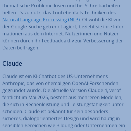
the­ma­ti­sche Probleme lösen und bei Schreib­ar­bei­ten
helfen. Dazu nutzt das Tool ebenfalls Techniken des
Natural Language Pro­ces­sing (NLP)
. Obwohl die KI von
der Google-Suche getrennt agiert, bezieht sie ihre In­for­
ma­tio­nen aus dem Internet. Nut­ze­rin­nen und Nutzer
können durch ihr Feedback aktiv zur Ver­bes­se­rung der
Daten beitragen.
Claude
Claude ist ein KI-Chatbot des US-Un­ter­neh­mens
Anthropic, das von ehe­ma­li­gen OpenAI-For­schen­den
gegründet wurde. Die aktuelle Version Claude 4, ver­öf­
fent­licht im Mai 2025, besteht aus mehreren Modellen,
die sich in Re­chen­leis­tung und Leis­tungs­fä­hig­keit un­ter­
schei­den. Claude ist bekannt für sein besonders
sicheres, dia­log­ori­en­tier­tes Design und wird häufig in
sensiblen Bereichen wie Bildung oder Un­ter­neh­men ein­