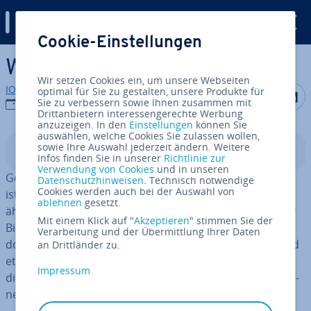
Digital Guide
Cookie-Einstellungen
Zum Haupt­in­halt springen
Was ist Ge­ne­ra­ti­ve AI?
Wir setzen Cookies ein, um unsere Webseiten
IONOS Redaktion
optimal für Sie zu gestalten, unsere Produkte für
Auf Facebo
Auf Tw
A
Sie zu verbessern sowie Ihnen zusammen mit
01.07.2025
Drittanbietern interessengerechte Werbung
anzuzeigen. In den
Einstellungen
können Sie
auswählen, welche Cookies Sie zulassen wollen,
sowie Ihre Auswahl jederzeit ändern. Weitere
In­halts­ver­zeich­nis
Infos finden Sie in unserer
Richtlinie zur
Verwendung von Cookies
und in unseren
Ge­ne­ra­ti­ve AI, kurz für Ge­ne­ra­ti­ve Ar­ti­fi­ci­al In­tel­li­gence,
Datenschutzhinweisen
. Technisch notwendige
Cookies werden auch bei der Auswahl von
ist in der Lage, Inhalte zu ge­ne­rie­ren, die den Daten
ablehnen
gesetzt.
ähneln, mit denen sie trainiert wurde – von Texten über
Mit einem Klick auf "
Akzeptieren
" stimmen Sie der
Bilder bis zu Musik. Das Potenzial ist be­ein­dru­ckend,
Verarbeitung und der Übermittlung Ihrer Daten
doch Ge­ne­ra­ti­ve KI bringt auch Her­aus­for­de­run­gen und
an Drittländer zu.
ethische Bedenken mit sich, ins­be­son­de­re in Bezug auf
Impressum
die Au­then­ti­zi­tät und den möglichen Miss­brauch der ge­
ne­rier­ten Inhalte.