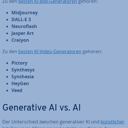
Zu den
besten KI-Bild-Ge­ne­ra­to­ren
gehören:
Mid­jour­ney
DALL-E 3
Neu­ro­flash
Jasper Art
Craiyon
Zu den
besten KI-Video-Ge­ne­ra­to­ren
gehören:
Pictory
Synthesys
Synthesia
HeyGen
Veed
Ge­ne­ra­ti­ve AI vs. AI
Der Un­ter­schied zwischen ge­ne­ra­ti­ver KI und
künst­li­cher