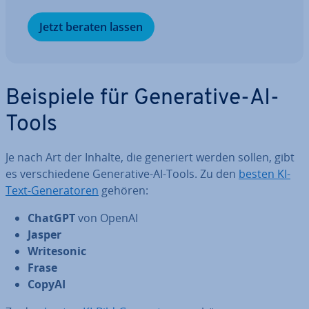
Jetzt beraten lassen
Beispiele für Ge­ne­ra­ti­ve-AI-
Tools
Je nach Art der Inhalte, die generiert werden sollen, gibt
es ver­schie­de­ne Ge­ne­ra­ti­ve-AI-Tools. Zu den
besten KI-
Text-Ge­ne­ra­to­ren
gehören:
ChatGPT
von OpenAI
Jasper
Wri­te­so­nic
Frase
CopyAI