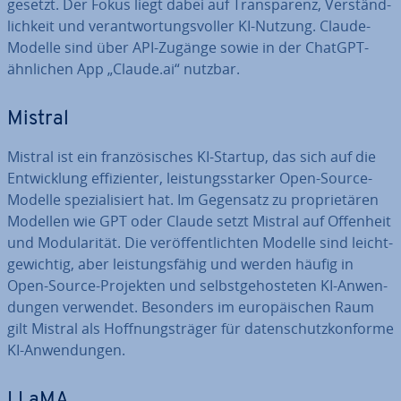
ge­setzt. Der Fokus liegt dabei auf Trans­pa­renz, Ver­ständ­
lich­keit und ver­ant­wor­tungs­vol­ler KI-Nutzung. Claude-
Modelle sind über API-Zugänge sowie in der ChatGPT-
ähnlichen App „Claude.ai“ nutzbar.
Mistral
Mistral ist ein fran­zö­si­sches KI-Startup, das sich auf die
Ent­wick­lung ef­fi­zi­en­ter, leis­tungs­star­ker Open-Source-
Modelle spe­zia­li­siert hat. Im Gegensatz zu pro­prie­tä­ren
Modellen wie GPT oder Claude setzt Mistral auf Offenheit
und Mo­du­la­ri­tät. Die ver­öf­fent­lich­ten Modelle sind leicht­
ge­wich­tig, aber leis­tungs­fä­hig und werden häufig in
Open-Source-Projekten und selbst­ge­hos­te­ten KI-An­wen­
dun­gen verwendet. Besonders im eu­ro­päi­schen Raum
gilt Mistral als Hoff­nungs­trä­ger für da­ten­schutz­kon­for­me
KI-An­wen­dun­gen.
LLaMA