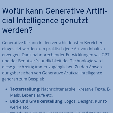
Wofür kann Ge­ne­ra­ti­ve Ar­ti­fi­
ci­al In­tel­li­gence genutzt
werden?
Ge­ne­ra­ti­ve KI kann in den ver­schie­dens­ten Bereichen
ein­ge­setzt werden, um praktisch jede Art von Inhalt zu
erzeugen. Dank bahn­bre­chen­der Ent­wick­lun­gen wie GPT
und der Be­nut­zer­freund­lich­keit der Tech­no­lo­gie wird
diese gleich­zei­tig immer zu­gäng­li­cher. Zu den An­wen­
dungs­be­rei­chen von Ge­ne­ra­ti­ve Ar­ti­fi­ci­al In­tel­li­gence
gehören zum Beispiel:
Tex­terstel­lung
: Nach­rich­ten­ar­ti­kel, kreative Texte, E-
Mails, Le­bens­läu­fe etc.
Bild- und Gra­fik­erstel­lung
: Logos, Designs, Kunst­
wer­ke etc.