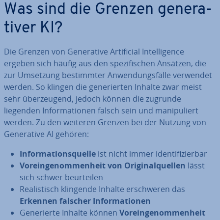
Was sind die Grenzen ge­ne­ra­
ti­ver KI?
Die Grenzen von Ge­ne­ra­ti­ve Ar­ti­fi­ci­al In­tel­li­gence
ergeben sich häufig aus den spe­zi­fi­schen Ansätzen, die
zur Umsetzung be­stimm­ter An­wen­dungs­fäl­le verwendet
werden. So klingen die ge­ne­rier­ten Inhalte zwar meist
sehr über­zeu­gend, jedoch können die zugrunde
liegenden In­for­ma­tio­nen falsch sein und ma­ni­pu­liert
werden. Zu den weiteren Grenzen bei der Nutzung von
Ge­ne­ra­ti­ve AI gehören:
In­for­ma­ti­ons­quel­le
ist nicht immer iden­ti­fi­zier­bar
Vor­ein­ge­nom­men­heit von Ori­gi­nal­quel­len
lässt
sich schwer be­ur­tei­len
Rea­lis­tisch klingende Inhalte er­schwe­ren das
Erkennen falscher In­for­ma­tio­nen
Ge­ne­rier­te Inhalte können
Vor­ein­ge­nom­men­heit