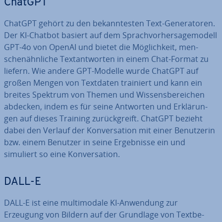
ChatGPT
ChatGPT gehört zu den be­kann­tes­ten Text-Ge­ne­ra­to­ren.
Der KI-Chatbot basiert auf dem Sprach­vor­her­sa­ge­mo­dell
GPT-4o von OpenAI und bietet die Mög­lich­keit, men­
schen­ähn­li­che Text­ant­wor­ten in einem Chat-Format zu
liefern. Wie andere GPT-Modelle wurde ChatGPT auf
großen Mengen von Textdaten trainiert und kann ein
breites Spektrum von Themen und Wis­sens­be­rei­chen
abdecken, indem es für seine Antworten und Er­klä­run­
gen auf dieses Training zu­rück­greift. ChatGPT bezieht
dabei den Verlauf der Kon­ver­sa­ti­on mit einer Be­nut­ze­rin
bzw. einem Benutzer in seine Er­geb­nis­se ein und
simuliert so eine Kon­ver­sa­ti­on.
DALL-E
DALL-E ist eine mul­ti­mo­da­le KI-Anwendung zur
Erzeugung von Bildern auf der Grundlage von Text­be­