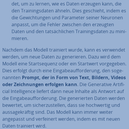
det, um zu lernen, wie es Daten erzeugen kann, die
den Trai­nings­da­ten ähneln. Dies geschieht, indem es
die Ge­wich­tun­gen und Parameter seiner Neuronen
anpasst, um die Fehler zwischen den erzeugten
Daten und den tat­säch­li­chen Trai­nings­da­ten zu mi­ni­
mie­ren.
Nachdem das Modell trainiert wurde, kann es verwendet
werden, um neue Daten zu ge­ne­rie­ren. Dazu wird dem
Modell eine Start­se­quenz oder ein Startwert vor­ge­ge­ben.
Dies erfolgt durch eine Ein­ga­be­auf­for­de­rung, den so­ge­
nann­ten
Prompt, der in Form von Text, Bildern, Videos
oder Zeich­nun­gen erfolgen kann
. Die Ge­ne­ra­ti­ve Ar­ti­fi­
ci­al In­tel­li­gence liefert dann neue Inhalte als Antwort auf
die Ein­ga­be­auf­for­de­rung. Die ge­ne­rier­ten Daten werden
bewertet, um si­cher­zu­stel­len, dass sie hoch­wer­tig und
aus­sa­ge­kräf­tig sind. Das Modell kann immer weiter
angepasst und ver­fei­nert werden, indem es mit neuen
Daten trainiert wird.