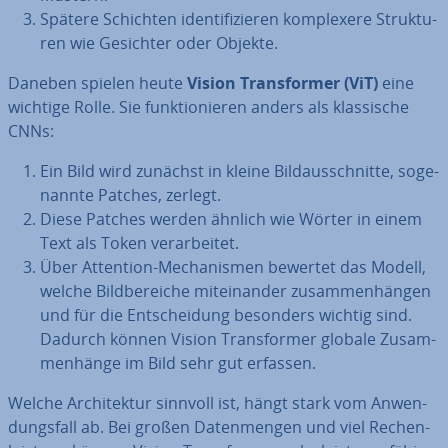
Spätere Schichten iden­ti­fi­zie­ren kom­ple­xe­re Struk­tu­
ren wie Gesichter oder Objekte.
Daneben spielen heute
Vision Trans­for­mer (ViT)
eine
wichtige Rolle. Sie funk­tio­nie­ren anders als klas­si­sche
CNNs:
Ein Bild wird zunächst in kleine Bild­aus­schnit­te, so­ge­
nann­te Patches, zerlegt.
Diese Patches werden ähnlich wie Wörter in einem
Text als Token ver­ar­bei­tet.
Über Attention-Me­cha­nis­men bewertet das Modell,
welche Bild­be­rei­che mit­ein­an­der zu­sam­men­hän­gen
und für die Ent­schei­dung besonders wichtig sind.
Dadurch können Vision Trans­for­mer globale Zu­sam­
men­hän­ge im Bild sehr gut erfassen.
Welche Ar­chi­tek­tur sinnvoll ist, hängt stark vom An­wen­
dungs­fall ab. Bei großen Da­ten­men­gen und viel Re­chen­