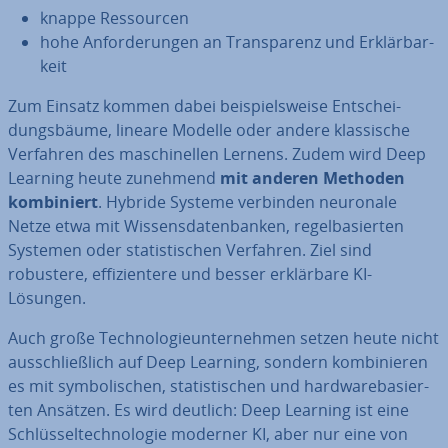
knappe Res­sour­cen
hohe An­for­de­run­gen an Trans­pa­renz und Er­klär­bar­
keit
Zum Einsatz kommen dabei bei­spiels­wei­se Ent­schei­
dungs­bäu­me, lineare Modelle oder andere klas­si­sche
Verfahren des ma­schi­nel­len Lernens. Zudem wird Deep
Learning heute zunehmend
mit anderen Methoden
kom­bi­niert
. Hybride Systeme verbinden neuronale
Netze etwa mit Wis­sens­da­ten­ban­ken, re­gel­ba­sier­ten
Systemen oder sta­tis­ti­schen Verfahren. Ziel sind
robustere, ef­fi­zi­en­te­re und besser er­klär­ba­re KI-
Lösungen.
Auch große Tech­no­lo­gie­un­ter­neh­men setzen heute nicht
aus­schließ­lich auf Deep Learning, sondern kom­bi­nie­ren
es mit sym­bo­li­schen, sta­tis­ti­schen und hard­ware­ba­sier­
ten Ansätzen. Es wird deutlich: Deep Learning ist eine
Schlüs­sel­tech­no­lo­gie moderner KI, aber nur eine von