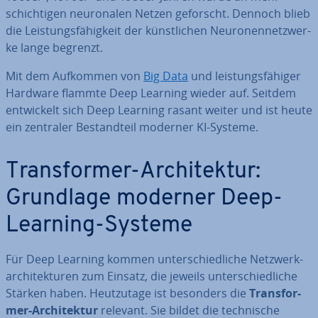
schich­ti­gen neu­ro­na­len Netzen geforscht. Dennoch blieb
die Leis­tungs­fä­hig­keit der künst­li­chen Neu­ro­nen­netz­wer­
ke lange begrenzt.
Mit dem Aufkommen von
Big Data
und leis­tungs­fä­hi­ger
Hardware flammte Deep Learning wieder auf. Seitdem
ent­wi­ckelt sich Deep Learning rasant weiter und ist heute
ein zentraler Be­stand­teil moderner KI-Systeme.
Trans­for­mer-Ar­chi­tek­tur:
Grundlage moderner Deep-
Learning-Systeme
Für Deep Learning kommen un­ter­schied­li­che Netz­werk­
ar­chi­tek­tu­ren zum Einsatz, die jeweils un­ter­schied­li­che
Stärken haben. Heut­zu­ta­ge ist besonders die
Trans­for­
mer-Ar­chi­tek­tur
relevant. Sie bildet die tech­ni­sche