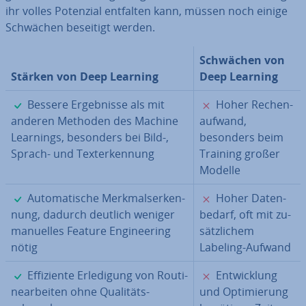
ihr volles Potenzial entfalten kann, müssen noch einige
Schwächen beseitigt werden.
Schwächen von
Stärken von Deep Learning
Deep Learning
✓
✗
Bessere Er­geb­nis­se als mit
Hoher Re­chen­
anderen Methoden des Machine
auf­wand,
Learnings, besonders bei Bild-,
besonders beim
Sprach- und Tex­terken­nung
Training großer
Modelle
✓
✗
Au­to­ma­ti­sche Merk­mals­er­ken­
Hoher Da­ten­
nung, dadurch deutlich weniger
be­darf, oft mit zu­
manuelles Feature En­gi­nee­ring
sätz­li­chem
nötig
Labeling-Aufwand
✓
✗
Ef­fi­zi­en­te Er­le­di­gung von Rou­ti­
Ent­wick­lung
ne­ar­bei­ten ohne Qua­li­täts­
und Op­ti­mie­rung