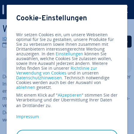
Digital Guide
Cookie-Einstellungen
Zum Haupt­in­halt springen
Was ist Deep Learning?
Wir setzen Cookies ein, um unsere Webseiten
IONOS Redaktion
optimal für Sie zu gestalten, unsere Produkte für
Auf Facebook teilen
Auf Twitter teilen
Auf LinkedIn tei
Sie zu verbessern sowie Ihnen zusammen mit
22.06.2026
Drittanbietern interessengerechte Werbung
anzuzeigen. In den
Einstellungen
können Sie
auswählen, welche Cookies Sie zulassen wollen,
sowie Ihre Auswahl jederzeit ändern. Weitere
In­halts­ver­zeich­nis
Infos finden Sie in unserer
Richtlinie zur
Verwendung von Cookies
und in unseren
Deep Learning ist ein zentraler Teil moderner künst­li­cher
Datenschutzhinweisen
. Technisch notwendige
Cookies werden auch bei der Auswahl von
In­tel­li­genz. Mithilfe mehr­schich­ti­ger neu­ro­na­ler Netze
ablehnen
gesetzt.
erkennen Systeme komplexe Muster in großen Da­ten­
Mit einem Klick auf "
Akzeptieren
" stimmen Sie der
men­gen und lösen Aufgaben wie Bil­der­ken­nung, Sprach­
Verarbeitung und der Übermittlung Ihrer Daten
ver­ar­bei­tung oder Code-Ge­ne­rie­rung. Wir erklären, wie
an Drittländer zu.
Deep Learning funk­tio­niert, wo es ein­ge­setzt wird und
Impressum
welche Chancen sowie Grenzen die Tech­no­lo­gie hat.