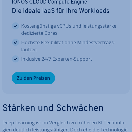
IONOS CLOUD Compute Engine
Die ideale IaaS für Ihre Workloads
Kos­ten­güns­ti­ge vCPUs und leis­tungs­star­ke
de­di­zier­te Cores
Höchste Fle­xi­bi­li­tät ohne Min­dest­ver­trags­
lauf­zeit
Inklusive 24/7 Experten-Support
Zu den Preisen
Stärken und Schwächen
Deep Learning ist im Vergleich zu früheren KI-Tech­no­lo­
gien deutlich leis­tungs­fä­hi­ger. Doch ehe die Tech­no­lo­gie