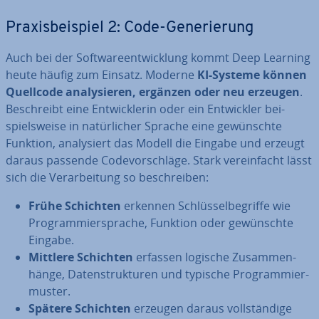
Pra­xis­bei­spiel 2: Code-Ge­ne­rie­rung
Auch bei der Soft­ware­ent­wick­lung kommt Deep Learning
heute häufig zum Einsatz. Moderne
KI-Systeme können
Quellcode ana­ly­sie­ren, ergänzen oder neu erzeugen
.
Be­schreibt eine Ent­wick­le­rin oder ein Ent­wick­ler bei­
spiels­wei­se in na­tür­li­cher Sprache eine ge­wünsch­te
Funktion, ana­ly­siert das Modell die Eingabe und erzeugt
daraus passende Code­vor­schlä­ge. Stark ver­ein­facht lässt
sich die Ver­ar­bei­tung so be­schrei­ben:
Frühe Schichten
erkennen Schlüs­sel­be­grif­fe wie
Pro­gram­mier­spra­che, Funktion oder ge­wünsch­te
Eingabe.
Mittlere Schichten
erfassen logische Zu­sam­men­
hän­ge, Da­ten­struk­tu­ren und typische Pro­gram­mier­
mus­ter.
Spätere Schichten
erzeugen daraus voll­stän­di­ge