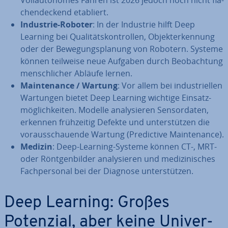
Voll­au­to­no­mes Fahren ist 2026 jedoch noch nicht flä­
chen­de­ckend etabliert.
Industrie-Roboter
: In der Industrie hilft Deep
Learning bei Qua­li­täts­kon­trol­len, Ob­jekt­er­ken­nung
oder der Be­we­gungs­pla­nung von Robotern. Systeme
können teilweise neue Aufgaben durch Be­ob­ach­tung
mensch­li­cher Abläufe lernen.
Main­ten­an­ce / Wartung
: Vor allem bei in­dus­tri­el­len
Wartungen bietet Deep Learning wichtige Ein­satz­
mög­lich­kei­ten. Modelle ana­ly­sie­ren Sen­sor­da­ten,
erkennen früh­zei­tig Defekte und un­ter­stüt­zen die
vor­aus­schau­en­de Wartung (Pre­dic­ti­ve Main­ten­an­ce).
Medizin
: Deep-Learning-Systeme können CT-, MRT-
oder Rönt­gen­bil­der ana­ly­sie­ren und me­di­zi­ni­sches
Fach­per­so­nal bei der Diagnose un­ter­stüt­zen.
Deep Learning: Großes
Potenzial, aber keine Uni­ver­