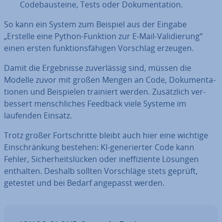
Code­bau­stei­ne, Tests oder Do­ku­men­ta­ti­on.
So kann ein System zum Beispiel aus der Eingabe
„Erstelle eine Python-Funktion zur E-Mail-Va­li­die­rung“
einen ersten funk­ti­ons­fä­hi­gen Vorschlag erzeugen.
Damit die Er­geb­nis­se zu­ver­läs­sig sind, müssen die
Modelle zuvor mit großen Mengen an Code, Do­ku­men­ta­
tio­nen und Bei­spie­len trainiert werden. Zu­sätz­lich ver­
bes­sert mensch­li­ches Feedback viele Systeme im
laufenden Einsatz.
Trotz großer Fort­schrit­te bleibt auch hier eine wichtige
Ein­schrän­kung bestehen: KI-ge­ne­rier­ter Code kann
Fehler, Si­cher­heits­lü­cken oder in­ef­fi­zi­en­te Lösungen
enthalten. Deshalb sollten Vor­schlä­ge stets geprüft,
getestet und bei Bedarf angepasst werden.