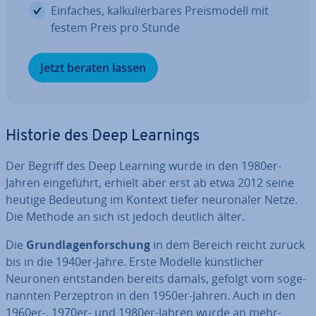
Einfaches, kal­ku­lier­ba­res Preis­mo­dell mit
festem Preis pro Stunde
Jetzt beraten lassen
Historie des Deep Learnings
Der Begriff des Deep Learning wurde in den 1980er-
Jahren ein­ge­führt, erhielt aber erst ab etwa 2012 seine
heutige Bedeutung im Kontext tiefer neu­ro­na­ler Netze.
Die Methode an sich ist jedoch deutlich älter.
Die
Grund­la­gen­for­schung
in dem Bereich reicht zurück
bis in die 1940er-Jahre. Erste Modelle künst­li­cher
Neuronen ent­stan­den bereits damals, gefolgt vom so­ge­
nann­ten Per­zep­tron in den 1950er-Jahren. Auch in den
1960er-, 1970er- und 1980er-Jahren wurde an mehr­