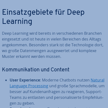
Ein­satz­ge­bie­te für Deep
Learning
Deep Learning wird bereits in ver­schie­de­nen Branchen
ein­ge­setzt und ist heute in vielen Bereichen des Alltags
an­ge­kom­men. Besonders stark ist die Tech­no­lo­gie dort,
wo große Da­ten­men­gen aus­ge­wer­tet und komplexe
Muster erkannt werden müssen.
Kom­mu­ni­ka­ti­on und Content
User Ex­pe­ri­ence
: Moderne Chatbots nutzen
Natural
Language Pro­ces­sing
und große Sprach­mo­del­le, um
besser auf Kun­den­an­fra­gen zu reagieren, Support-
Teams zu entlasten und per­so­na­li­sier­te Emp­feh­lun­
gen zu geben.