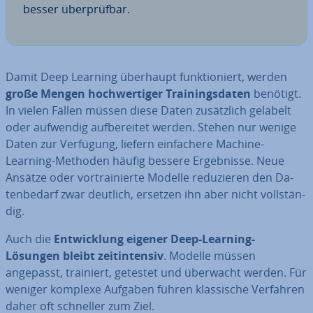
besser über­prüf­bar.
Damit Deep Learning überhaupt funk­tio­niert, werden
große Mengen hoch­wer­ti­ger Trai­nings­da­ten
benötigt.
In vielen Fällen müssen diese Daten zu­sätz­lich gelabelt
oder aufwendig auf­be­rei­tet werden. Stehen nur wenige
Daten zur Verfügung, liefern ein­fa­che­re Machine-
Learning-Methoden häufig bessere Er­geb­nis­se. Neue
Ansätze oder vor­trai­nier­te Modelle re­du­zie­ren den Da­
ten­be­darf zwar deutlich, ersetzen ihn aber nicht voll­stän­
dig.
Auch die
Ent­wick­lung eigener Deep-Learning-
Lösungen bleibt zeit­in­ten­siv
. Modelle müssen
angepasst, trainiert, getestet und überwacht werden. Für
weniger komplexe Aufgaben führen klas­si­sche Verfahren
daher oft schneller zum Ziel.