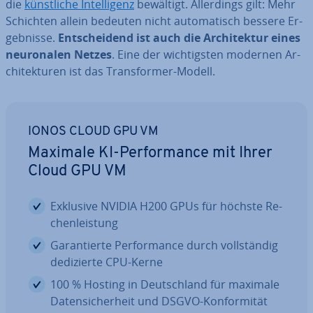
die
künst­li­che In­tel­li­genz
bewältigt. Al­ler­dings gilt: Mehr
Schichten allein bedeuten nicht au­to­ma­tisch bessere Er­
geb­nis­se.
Ent­schei­dend ist auch die Ar­chi­tek­tur eines
neu­ro­na­len Netzes
. Eine der wich­tigs­ten modernen Ar­
chi­tek­tu­ren ist das Trans­for­mer-Modell.
IONOS CLOUD GPU VM
Maximale KI-Per­for­mance mit Ihrer
Cloud GPU VM
Exklusive NVIDIA H200 GPUs für höchste Re­
chen­leis­tung
Ga­ran­tier­te Per­for­mance durch voll­stän­dig
de­di­zier­te CPU-Kerne
100 % Hosting in Deutsch­land für maximale
Da­ten­si­cher­heit und DSGVO-Kon­for­mi­tät