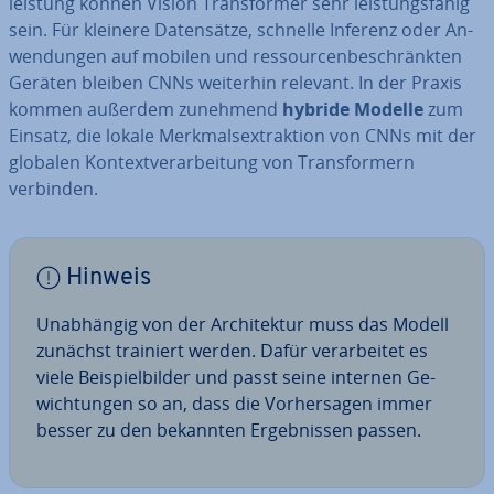
leis­tung können Vision Trans­for­mer sehr leis­tungs­fä­hig
sein. Für kleinere Da­ten­sät­ze, schnelle Inferenz oder An­
wen­dun­gen auf mobilen und res­sour­cen­be­schränk­ten
Geräten bleiben CNNs weiterhin relevant. In der Praxis
kommen außerdem zunehmend
hybride Modelle
zum
Einsatz, die lokale Merk­malsextrak­ti­on von CNNs mit der
globalen Kon­text­ver­ar­bei­tung von Trans­for­mern
verbinden.
Hinweis
Un­ab­hän­gig von der Ar­chi­tek­tur muss das Modell
zunächst trainiert werden. Dafür ver­ar­bei­tet es
viele Bei­spiel­bil­der und passt seine internen Ge­
wich­tun­gen so an, dass die Vor­her­sa­gen immer
besser zu den bekannten Er­geb­nis­sen passen.