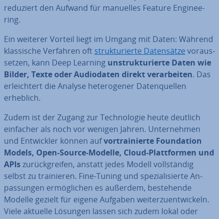
reduziert den Aufwand für manuelles Feature En­gi­nee­
ring.
Ein weiterer Vorteil liegt im Umgang mit Daten: Während
klas­si­sche Verfahren oft
struk­tu­rier­te Da­ten­sät­ze
vor­aus­
set­zen, kann Deep Learning
un­struk­tu­rier­te Daten wie
Bilder, Texte oder Au­dio­da­ten direkt ver­ar­bei­ten
. Das
er­leich­tert die Analyse he­te­ro­ge­ner Da­ten­quel­len
erheblich.
Zudem ist der Zugang zur Tech­no­lo­gie heute deutlich
einfacher als noch vor wenigen Jahren. Un­ter­neh­men
und Ent­wick­ler können auf
vor­trai­nier­te Foun­da­ti­on
Models, Open-Source-Modelle, Cloud-Platt­for­men und
APIs
zu­rück­grei­fen, anstatt jedes Modell voll­stän­dig
selbst zu trai­nie­ren. Fine-Tuning und spe­zia­li­sier­te An­
pas­sun­gen er­mög­li­chen es außerdem, be­stehen­de
Modelle gezielt für eigene Aufgaben wei­ter­zu­ent­wi­ckeln.
Viele aktuelle Lösungen lassen sich zudem lokal oder