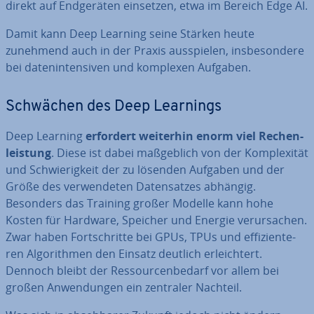
direkt auf End­ge­rä­ten einsetzen, etwa im Bereich Edge AI.
Damit kann Deep Learning seine Stärken heute
zunehmend auch in der Praxis aus­spie­len, ins­be­son­de­re
bei da­ten­in­ten­si­ven und komplexen Aufgaben.
Schwächen des Deep Learnings
Deep Learning
erfordert weiterhin enorm viel Re­chen­
leis­tung
. Diese ist dabei maß­geb­lich von der Kom­ple­xi­tät
und Schwie­rig­keit der zu lösenden Aufgaben und der
Größe des ver­wen­de­ten Da­ten­sat­zes abhängig.
Besonders das Training großer Modelle kann hohe
Kosten für Hardware, Speicher und Energie ver­ur­sa­chen.
Zwar haben Fort­schrit­te bei GPUs, TPUs und ef­fi­zi­en­te­
ren Al­go­rith­men den Einsatz deutlich er­leich­tert.
Dennoch bleibt der Res­sour­cen­be­darf vor allem bei
großen An­wen­dun­gen ein zentraler Nachteil.