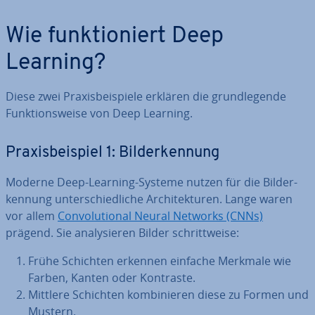
Wie funk­tio­niert Deep
Learning?
Diese zwei Pra­xis­bei­spie­le erklären die grund­le­gen­de
Funk­ti­ons­wei­se von Deep Learning.
Pra­xis­bei­spiel 1: Bil­der­ken­nung
Moderne Deep-Learning-Systeme nutzen für die Bil­der­
ken­nung un­ter­schied­li­che Ar­chi­tek­tu­ren. Lange waren
vor allem
Con­vo­lu­tio­nal Neural Networks (CNNs)
prägend. Sie ana­ly­sie­ren Bilder schritt­wei­se:
Frühe Schichten erkennen einfache Merkmale wie
Farben, Kanten oder Kontraste.
Mittlere Schichten kom­bi­nie­ren diese zu Formen und
Mustern.