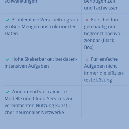
schwan­kun­gen
benötigen Zeit
und Fach­wis­sen
✓
✗
Pro­blem­lo­se Ver­ar­bei­tung von
Ent­schei­dun­
großen Mengen un­struk­tu­rier­ter
gen häufig nur
Daten
begrenzt nach­voll­
zieh­bar (Black
Box)
✓
✗
Hohe Ska­lier­bar­keit bei da­ten­
Für einfache
in­ten­si­ven Aufgaben
Aufgaben nicht
immer die ef­fi­zi­en­
tes­te Lösung
✓
Zunehmend vor­trai­nier­te
Modelle und Cloud-Services zur
ver­ein­fach­ten Nutzung künst­li­
cher neu­ro­na­ler Netzwerke