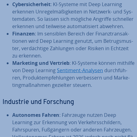
Cy­ber­si­cher­heit
: KI-Systeme mit Deep Learning
erkennen Un­re­gel­mä­ßig­kei­ten in Netzwerk- und Sys­
tem­da­ten. So lassen sich mögliche Angriffe schneller
erkennen und teilweise au­to­ma­ti­siert abwehren.
Finanzen
: Im sensiblen Bereich der Fi­nanz­trans­ak­
tio­nen wird Deep Learning genutzt, um Be­trugs­mus­
ter, ver­däch­ti­ge Zahlungen oder Risiken in Echtzeit
zu erkennen.
Marketing und Vertrieb
: KI-Systeme können mithilfe
von Deep Learning
Sentiment-Analysen
durch­füh­
ren, Pro­dukt­emp­feh­lun­gen ver­bes­sern und Mar­ke­
ting­maß­nah­men gezielter steuern.
Industrie und Forschung
Autonomes Fahren
: Fahrzeuge nutzen Deep
Learning zur Erkennung von Ver­kehrs­schil­dern,
Fahr­spu­ren, Fuß­gän­gern oder anderen Fahr­zeu­gen.