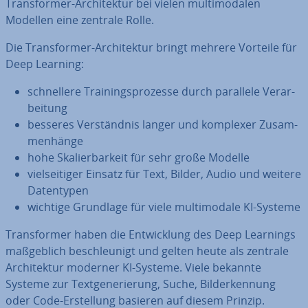
Trans­for­mer-Ar­chi­tek­tur bei vielen mul­ti­mo­da­len
Modellen eine zentrale Rolle.
Die Trans­for­mer-Ar­chi­tek­tur bringt mehrere Vorteile für
Deep Learning:
schnel­le­re Trai­nings­pro­zes­se durch parallele Ver­ar­
bei­tung
besseres Ver­ständ­nis langer und komplexer Zu­sam­
men­hän­ge
hohe Ska­lier­bar­keit für sehr große Modelle
viel­sei­ti­ger Einsatz für Text, Bilder, Audio und weitere
Da­ten­ty­pen
wichtige Grundlage für viele mul­ti­mo­da­le KI-Systeme
Trans­for­mer haben die Ent­wick­lung des Deep Learnings
maß­geb­lich be­schleu­nigt und gelten heute als zentrale
Ar­chi­tek­tur moderner KI-Systeme. Viele bekannte
Systeme zur Text­ge­ne­rie­rung, Suche, Bil­der­ken­nung
oder Code-Er­stel­lung basieren auf diesem Prinzip.