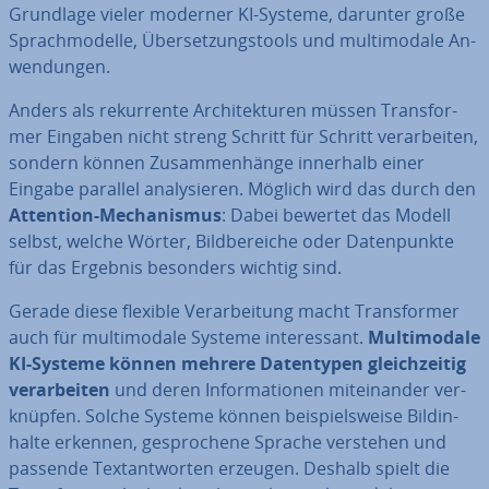
Grundlage vieler moderner KI-Systeme, darunter große
Sprach­mo­del­le, Über­set­zungs­tools und mul­ti­mo­da­le An­
wen­dun­gen.
Anders als re­kur­ren­te Ar­chi­tek­tu­ren müssen Trans­for­
mer Eingaben nicht streng Schritt für Schritt ver­ar­bei­ten,
sondern können Zu­sam­men­hän­ge innerhalb einer
Eingabe parallel ana­ly­sie­ren. Möglich wird das durch den
Attention-Me­cha­nis­mus
: Dabei bewertet das Modell
selbst, welche Wörter, Bild­be­rei­che oder Da­ten­punk­te
für das Ergebnis besonders wichtig sind.
Gerade diese flexible Ver­ar­bei­tung macht Trans­for­mer
auch für mul­ti­mo­da­le Systeme in­ter­es­sant.
Mul­ti­mo­da­le
KI-Systeme können mehrere Da­ten­ty­pen gleich­zei­tig
ver­ar­bei­ten
und deren In­for­ma­tio­nen mit­ein­an­der ver­
knüp­fen. Solche Systeme können bei­spiels­wei­se Bild­in­
hal­te erkennen, ge­spro­che­ne Sprache verstehen und
passende Text­ant­wor­ten erzeugen. Deshalb spielt die