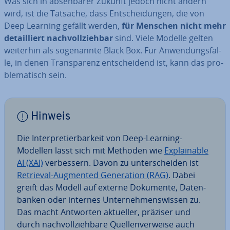
Was sich in ab­seh­ba­rer Zukunft jedoch nicht ändern
wird, ist die Tatsache, dass Ent­schei­dun­gen, die von
Deep Learning gefällt werden,
für Menschen nicht mehr
de­tail­liert nach­voll­zieh­bar
sind. Viele Modelle gelten
weiterhin als so­ge­nann­te Black Box. Für An­wen­dungs­fäl­
le, in denen Trans­pa­renz ent­schei­dend ist, kann das pro­
ble­ma­tisch sein.
Hinweis
Die In­ter­pre­tier­bar­keit von Deep-Learning-
Modellen lässt sich mit Methoden wie
Ex­plainable
AI (XAI)
ver­bes­sern. Davon zu un­ter­schei­den ist
Retrieval-Augmented Ge­ne­ra­ti­on (RAG)
. Dabei
greift das Modell auf externe Dokumente, Da­ten­
ban­ken oder internes Un­ter­neh­mens­wis­sen zu.
Das macht Antworten aktueller, präziser und
durch nach­voll­zieh­ba­re Quel­len­ver­wei­se auch