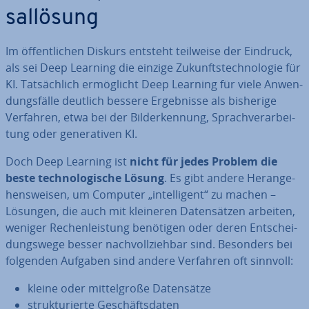
sal­lö­sung
Im öf­fent­li­chen Diskurs entsteht teilweise der Eindruck,
als sei Deep Learning die einzige Zu­kunfts­tech­no­lo­gie für
KI. Tat­säch­lich er­mög­licht Deep Learning für viele An­wen­
dungs­fäl­le deutlich bessere Er­geb­nis­se als bisherige
Verfahren, etwa bei der Bil­der­ken­nung, Sprach­ver­ar­bei­
tung oder ge­ne­ra­ti­ven KI.
Doch Deep Learning ist
nicht für jedes Problem die
beste tech­no­lo­gi­sche Lösung
. Es gibt andere Her­an­ge­
hens­wei­sen, um Computer „in­tel­li­gent“ zu machen –
Lösungen, die auch mit kleineren Da­ten­sät­zen arbeiten,
weniger Re­chen­leis­tung benötigen oder deren Ent­schei­
dungs­we­ge besser nach­voll­zieh­bar sind. Besonders bei
folgenden Aufgaben sind andere Verfahren oft sinnvoll:
kleine oder mit­tel­gro­ße Da­ten­sät­ze
struk­tu­rier­te Ge­schäfts­da­ten