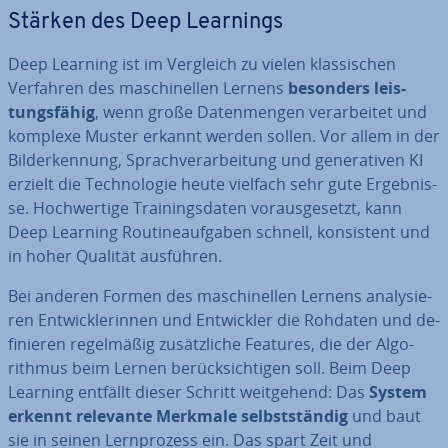
Stärken des Deep Learnings
Deep Learning ist im Vergleich zu vielen klas­si­schen
Verfahren des ma­schi­nel­len Lernens
besonders leis­
tungs­fä­hig
, wenn große Da­ten­men­gen ver­ar­bei­tet und
komplexe Muster erkannt werden sollen. Vor allem in der
Bil­der­ken­nung, Sprach­ver­ar­bei­tung und ge­ne­ra­ti­ven KI
erzielt die Tech­no­lo­gie heute vielfach sehr gute Er­geb­nis­
se. Hoch­wer­ti­ge Trai­nings­da­ten vor­aus­ge­setzt, kann
Deep Learning Rou­ti­ne­auf­ga­ben schnell, kon­sis­tent und
in hoher Qualität ausführen.
Bei anderen Formen des ma­schi­nel­len Lernens ana­ly­sie­
ren Ent­wick­le­rin­nen und Ent­wick­ler die Rohdaten und de­
fi­nie­ren re­gel­mä­ßig zu­sätz­li­che Features, die der Al­go­
rith­mus beim Lernen be­rück­sich­ti­gen soll. Beim Deep
Learning entfällt dieser Schritt weit­ge­hend: Das
System
erkennt relevante Merkmale selbst­stän­dig
und baut
sie in seinen Lern­pro­zess ein. Das spart Zeit und