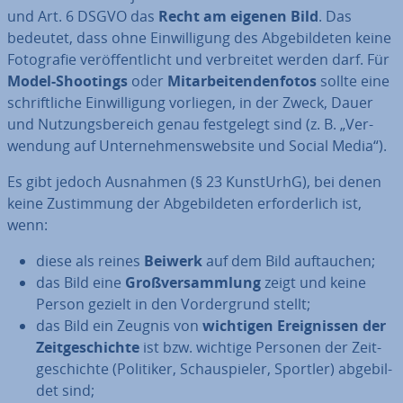
und Art. 6 DSGVO das
Recht am eigenen Bild
. Das
bedeutet, dass ohne Ein­wil­li­gung des Ab­ge­bil­de­ten keine
Fo­to­gra­fie ver­öf­fent­licht und ver­brei­tet werden darf. Für
Model-Shootings
oder
Mit­ar­bei­ten­den­fo­tos
sollte eine
schrift­li­che Ein­wil­li­gung vorliegen, in der Zweck, Dauer
und Nut­zungs­be­reich genau fest­ge­legt sind (z. B. „Ver­
wen­dung auf Un­ter­neh­mens­web­site und Social Media“).
Es gibt jedoch Ausnahmen (§ 23 KunstUrhG), bei denen
keine Zu­stim­mung der Ab­ge­bil­de­ten er­for­der­lich ist,
wenn:
diese als reines
Beiwerk
auf dem Bild auf­tau­chen;
das Bild eine
Groß­ver­samm­lung
zeigt und keine
Person gezielt in den Vor­der­grund stellt;
das Bild ein Zeugnis von
wichtigen Er­eig­nis­sen der
Zeit­ge­schich­te
ist bzw. wichtige Personen der Zeit­
ge­schich­te (Politiker, Schau­spie­ler, Sportler) ab­ge­bil­
det sind;