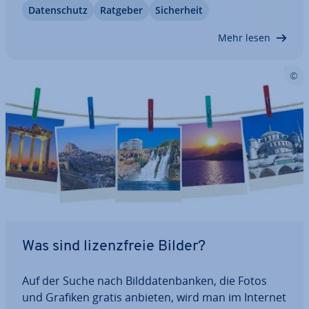
Da­ten­schutz
Ratgeber
Si­cher­heit
preis­ge­ben und was mit ihren Daten geschieht.
Doch welche Angaben muss die Erklärung…
Mehr lesen
Was sind li­zenz­freie Bilder?
Auf der Suche nach Bild­da­ten­ban­ken, die Fotos
und Grafiken gratis anbieten, wird man im Internet