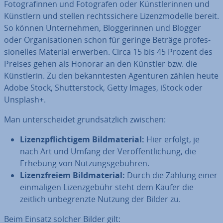
Fo­to­gra­fin­nen und Fo­to­gra­fen oder Künst­le­rin­nen und
Künstlern und stellen rechts­si­che­re Li­zenz­mo­del­le bereit.
So können Un­ter­neh­men, Blog­ge­rin­nen und Blogger
oder Or­ga­ni­sa­tio­nen schon für geringe Beträge pro­fes­
sio­nel­les Material erwerben. Circa 15 bis 45 Prozent des
Preises gehen als Honorar an den Künstler bzw. die
Künst­le­rin. Zu den be­kann­tes­ten Agenturen zählen heute
Adobe Stock, Shut­ter­stock, Getty Images, iStock oder
Unsplash+.
Man un­ter­schei­det grund­sätz­lich zwischen:
Li­zenz­pflich­ti­gem Bild­ma­te­ri­al:
Hier erfolgt, je
nach Art und Umfang der Ver­öf­fent­li­chung, die
Erhebung von Nut­zungs­ge­büh­ren.
Li­zenz­frei­em Bild­ma­te­ri­al:
Durch die Zahlung einer
ein­ma­li­gen Li­zenz­ge­bühr steht dem Käufer die
zeitlich un­be­grenz­te Nutzung der Bilder zu.
Beim Einsatz solcher Bilder gilt: