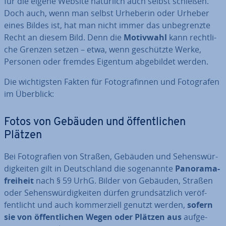
für die eigene Website natürlich auch selbst schießen.
Doch auch, wenn man selbst Urheberin oder Urheber
eines Bildes ist, hat man nicht immer das un­be­grenz­te
Recht an diesem Bild. Denn die
Motivwahl
kann recht­li­
che Grenzen setzen – etwa, wenn ge­schütz­te Werke,
Personen oder fremdes Eigentum ab­ge­bil­det werden.
Die wich­tigs­ten Fakten für Fo­to­gra­fin­nen und Fo­to­gra­fen
im Überblick:
Fotos von Gebäuden und öf­fent­li­chen
Plätzen
Bei Fo­to­gra­fien von Straßen, Gebäuden und Se­hens­wür­
dig­kei­ten gilt in Deutsch­land die so­ge­nann­te
Pan­ora­ma­
frei­heit
nach § 59 UrhG. Bilder von Gebäuden, Straßen
oder Se­hens­wür­dig­kei­ten dürfen grund­sätz­lich ver­öf­
fent­licht und auch kom­mer­zi­ell genutzt werden,
sofern
sie von öf­fent­li­chen Wegen oder Plätzen aus
auf­ge­