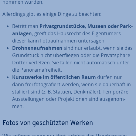
nom­men wurden.
Al­ler­dings gibt es einige Dinge zu beachten:
Betritt man
Pri­vat­grund­stü­cke, Museen oder Park­
an­la­gen
, greift das Hausrecht des Ei­gen­tü­mers –
dieser kann Fo­to­auf­nah­men un­ter­sa­gen.
Droh­nen­auf­nah­men
sind nur erlaubt, wenn sie das
Grund­stück nicht über­flie­gen oder die Pri­vat­sphä­re
Dritter verletzen. Sie fallen nicht au­to­ma­tisch unter
die Pan­ora­ma­frei­heit.
Kunst­wer­ke im öf­fent­li­chen Raum
dürfen nur
dann frei fo­to­gra­fiert werden, wenn sie dauerhaft in­
stal­liert sind (z. B. Statuen, Denkmäler). Temporäre
Aus­stel­lun­gen oder Pro­jek­tio­nen sind aus­ge­nom­
men.
Fotos von ge­schütz­ten Werken