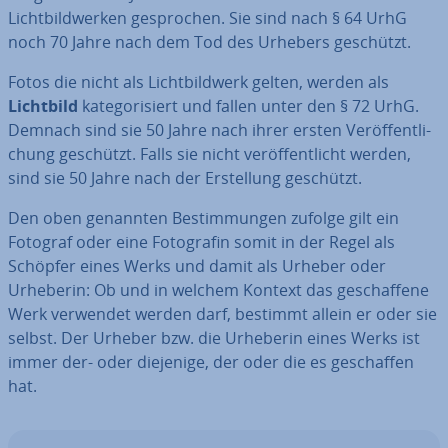
Licht­bild­wer­ken ge­spro­chen. Sie sind nach § 64 UrhG
noch 70 Jahre nach dem Tod des Urhebers geschützt.
Fotos die nicht als Licht­bild­werk gelten, werden als
Lichtbild
ka­te­go­ri­siert und fallen unter den § 72 UrhG.
Demnach sind sie 50 Jahre nach ihrer ersten Ver­öf­fent­li­
chung geschützt. Falls sie nicht ver­öf­fent­licht werden,
sind sie 50 Jahre nach der Er­stel­lung geschützt.
Den oben genannten Be­stim­mun­gen zufolge gilt ein
Fotograf oder eine Fo­to­gra­fin somit in der Regel als
Schöpfer eines Werks und damit als Urheber oder
Urheberin: Ob und in welchem Kontext das ge­schaf­fe­ne
Werk verwendet werden darf, bestimmt allein er oder sie
selbst. Der Urheber bzw. die Urheberin eines Werks ist
immer der- oder diejenige, der oder die es ge­schaf­fen
hat.