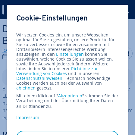
Digital Guide
Cookie-Einstellungen
Zum Haupt­in­halt springen
Die wich­tigs­ten Fakten zu
Wir setzen Cookies ein, um unsere Webseiten
Bild­rech­ten im Netz
optimal für Sie zu gestalten, unsere Produkte für
Sie zu verbessern sowie Ihnen zusammen mit
Drittanbietern interessengerechte Werbung
IONOS Redaktion
Auf Facebo
Auf Tw
A
anzuzeigen. In den
Einstellungen
können Sie
25.11.2025
auswählen, welche Cookies Sie zulassen wollen,
sowie Ihre Auswahl jederzeit ändern. Weitere
Infos finden Sie in unserer
Richtlinie zur
Verwendung von Cookies
und in unseren
In­halts­ver­zeich­nis
Datenschutzhinweisen
. Technisch notwendige
Cookies werden auch bei der Auswahl von
ablehnen
gesetzt.
Bilder im Netz sind nicht au­to­ma­tisch frei nutzbar. Ohne
Lizenz oder Zu­stim­mung des Urhebers drohen Ab­mah­
Mit einem Klick auf "
Akzeptieren
" stimmen Sie der
Verarbeitung und der Übermittlung Ihrer Daten
nun­gen. Auch eigene Fotos können recht­li­che Grenzen
an Drittländer zu.
haben – etwa durch Pan­ora­ma­frei­heit oder das Recht am
eigenen Bild.
Impressum