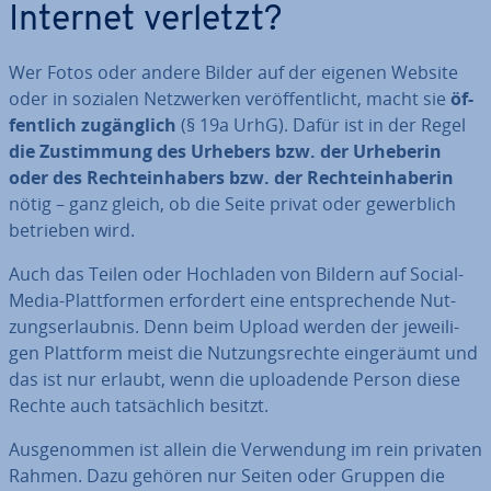
Internet verletzt?
Wer Fotos oder andere Bilder auf der eigenen Website
oder in sozialen Netz­wer­ken ver­öf­fent­licht, macht sie
öf­
fent­lich zu­gäng­lich
(§ 19a UrhG). Dafür ist in der Regel
die Zu­stim­mung des Urhebers bzw. der Urheberin
oder des Rech­te­inha­bers bzw. der Rech­te­inha­be­rin
nötig – ganz gleich, ob die Seite privat oder ge­werb­lich
betrieben wird.
Auch das Teilen oder Hochladen von Bildern auf Social-
Media-Platt­for­men erfordert eine ent­spre­chen­de Nut­
zungs­er­laub­nis. Denn beim Upload werden der je­wei­li­
gen Plattform meist die Nut­zungs­rech­te ein­ge­räumt und
das ist nur erlaubt, wenn die uploa­den­de Person diese
Rechte auch tat­säch­lich besitzt.
Aus­ge­nom­men ist allein die Ver­wen­dung im rein privaten
Rahmen. Dazu gehören nur Seiten oder Gruppen die