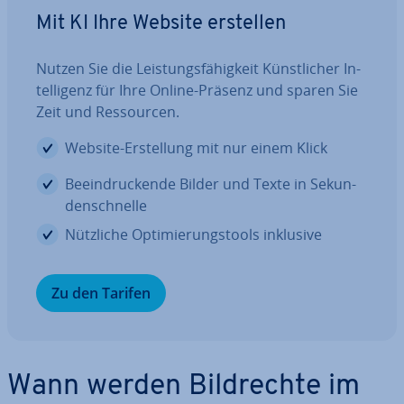
Mit KI Ihre Website erstellen
Nutzen Sie die Leis­tungs­fä­hig­keit Künst­li­cher In­
tel­li­genz für Ihre Online-Präsenz und sparen Sie
Zeit und Res­sour­cen.
Website-Er­stel­lung mit nur einem Klick
Be­ein­dru­cken­de Bilder und Texte in Se­kun­
den­schnel­le
Nützliche Op­ti­mie­rungs­tools inklusive
Zu den Tarifen
Wann werden Bild­rech­te im