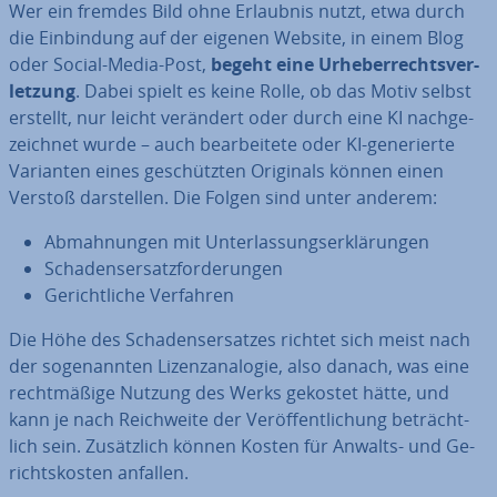
Wer ein fremdes Bild ohne Erlaubnis nutzt, etwa durch
die Ein­bin­dung auf der eigenen Website, in einem Blog
oder Social-Media-Post,
begeht eine Ur­he­ber­rechts­ver­
let­zung
. Dabei spielt es keine Rolle, ob das Motiv selbst
erstellt, nur leicht verändert oder durch eine KI nach­ge­
zeich­net wurde – auch be­ar­bei­te­te oder KI-ge­ne­rier­te
Varianten eines ge­schütz­ten Originals können einen
Verstoß dar­stel­len. Die Folgen sind unter anderem:
Ab­mah­nun­gen mit Un­ter­las­sungs­er­klä­run­gen
Scha­dens­er­satz­for­de­run­gen
Ge­richt­li­che Verfahren
Die Höhe des Scha­dens­er­sat­zes richtet sich meist nach
der so­ge­nann­ten Li­zenz­ana­lo­gie, also danach, was eine
recht­mä­ßi­ge Nutzung des Werks gekostet hätte, und
kann je nach Reich­wei­te der Ver­öf­fent­li­chung be­trächt­
lich sein. Zu­sätz­lich können Kosten für Anwalts- und Ge­
richts­kos­ten anfallen.