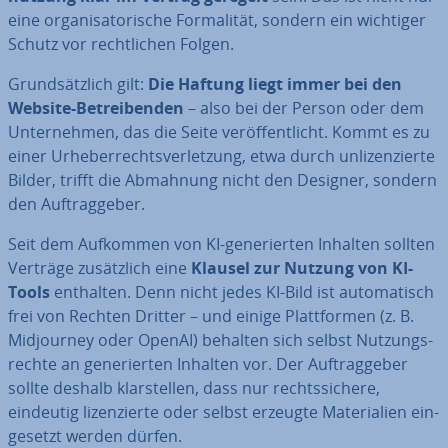
eine or­ga­ni­sa­to­ri­sche For­ma­li­tät, sondern ein wichtiger
Schutz vor recht­li­chen Folgen.
Grund­sätz­lich gilt:
Die Haftung liegt immer bei den
Website-Be­trei­ben­den
– also bei der Person oder dem
Un­ter­neh­men, das die Seite ver­öf­fent­licht. Kommt es zu
einer Ur­he­ber­rechts­ver­let­zung, etwa durch un­li­zen­zier­te
Bilder, trifft die Abmahnung nicht den Designer, sondern
den Auf­trag­ge­ber.
Seit dem Aufkommen von KI-ge­ne­rier­ten Inhalten sollten
Verträge zu­sätz­lich eine
Klausel zur Nutzung von KI-
Tools
enthalten. Denn nicht jedes KI-Bild ist au­to­ma­tisch
frei von Rechten Dritter – und einige Platt­for­men (z. B.
Mid­jour­ney oder OpenAI) behalten sich selbst Nut­zungs­
rech­te an ge­ne­rier­ten Inhalten vor. Der Auf­trag­ge­ber
sollte deshalb klar­stel­len, dass nur rechts­si­che­re,
eindeutig li­zen­zier­te oder selbst erzeugte Ma­te­ria­li­en ein­
ge­setzt werden dürfen.