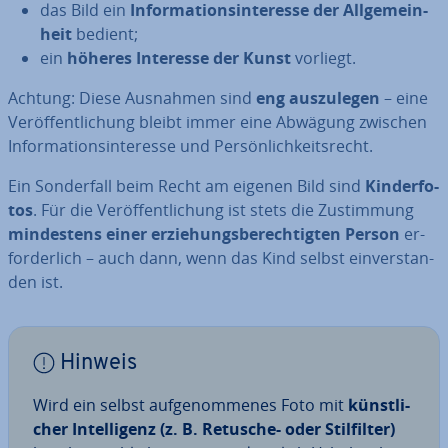
das Bild ein
In­for­ma­ti­ons­in­ter­es­se der All­ge­mein­
heit
bedient;
ein
höheres Interesse der Kunst
vorliegt.
Achtung: Diese Ausnahmen sind
eng aus­zu­le­gen
– eine
Ver­öf­fent­li­chung bleibt immer eine Abwägung zwischen
In­for­ma­ti­ons­in­ter­es­se und Per­sön­lich­keits­recht.
Ein Son­der­fall beim Recht am eigenen Bild sind
Kin­der­fo­
tos
. Für die Ver­öf­fent­li­chung ist stets die Zu­stim­mung
min­des­tens einer er­zie­hungs­be­rech­tig­ten Person
er­
for­der­lich – auch dann, wenn das Kind selbst ein­ver­stan­
den ist.
Hinweis
Wird ein selbst auf­ge­nom­me­nes Foto mit
künst­li­
cher In­tel­li­genz (z. B. Retusche- oder Stil­fil­ter)