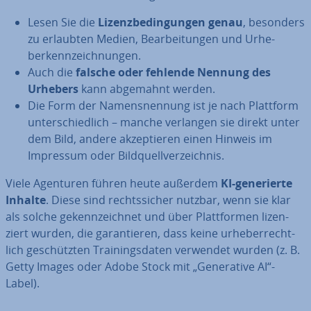
Lesen Sie die
Li­zenz­be­din­gun­gen genau
, besonders
zu erlaubten Medien, Be­ar­bei­tun­gen und Ur­he­
berkenn­zeich­nun­gen.
Auch die
falsche oder fehlende Nennung des
Urhebers
kann abgemahnt werden.
Die Form der Na­mens­nen­nung ist je nach Plattform
un­ter­schied­lich – manche verlangen sie direkt unter
dem Bild, andere ak­zep­tie­ren einen Hinweis im
Impressum oder Bild­quell­ver­zeich­nis.
Viele Agenturen führen heute außerdem
KI-ge­ne­rier­te
Inhalte
. Diese sind rechts­si­cher nutzbar, wenn sie klar
als solche ge­kenn­zeich­net und über Platt­for­men li­zen­
ziert wurden, die ga­ran­tie­ren, dass keine ur­he­ber­recht­
lich ge­schütz­ten Trai­nings­da­ten verwendet wurden (z. B.
Getty Images oder Adobe Stock mit „Ge­ne­ra­ti­ve AI“-
Label).