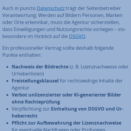
Auch in puncto
Da­ten­schutz
trägt der Sei­ten­be­trei­ber
Ver­ant­wor­tung: Werden auf Bildern Personen, Marken
oder Orte erkennbar, muss die Agentur si­cher­stel­len,
dass Ein­wil­li­gun­gen und Nut­zungs­rech­te vorliegen – ins­
be­son­de­re im Hinblick auf die
DSGVO
.
Ein pro­fes­sio­nel­ler Vertrag sollte deshalb folgende
Punkte enthalten:
Nachweis der Bild­rech­te
(z. B. Li­zenz­nach­wei­se oder
Ur­he­ber­lis­ten)
Frei­stel­lungs­klau­sel
für rechts­wid­ri­ge Inhalte der
Agentur
Verbot un­li­zen­zier­ter oder KI-ge­ne­rier­ter Bilder
ohne Rech­te­prü­fung
Ver­pflich­tung zur
Ein­hal­tung von DSGVO und Ur­
he­ber­recht
Pflicht zur Auf­be­wah­rung der Li­zenz­nach­wei­se
für even­tu­el­le Nach­fra­gen oder Prüfungen