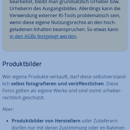
be­ar­bei­tet, bleibt man grund­sätz­lich Urheber bzw.
Urheberin des Aus­gangs­bil­des. Al­ler­dings kann die
Ver­wen­dung externer KI-Tools pro­ble­ma­tisch sein,
wenn diese eigene Nut­zungs­rech­te an den hoch­
ge­la­de­nen Inhalten be­an­spru­chen. So etwas kann
in den AGBs fest­ge­legt werden
.
Pro­dukt­bil­der
Wer eigene Produkte verkauft, darf diese selbst­ver­ständ­
lich
selbst fo­to­gra­fie­ren und ver­öf­fent­li­chen
. Diese
Fotos gelten als eigene Werke und sind somit ur­he­ber­
recht­lich geschützt.
Aber:
Pro­dukt­bil­der von Her­stel­lern
oder Zu­lie­fe­rern
dürfen nur mit deren Zu­stim­mung oder im Rahmen