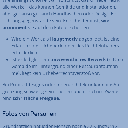
Wie anfangs schon erwähnt, schützt das Ur­he­ber­recht
alle Werke – das können Gemälde und In­stal­la­tio­nen,
aber genauso gut auch Hand­ta­schen oder Design-Ein­
rich­tungs­ge­gen­stän­de sein. Ent­schei­dend ist,
wie
prominent
sie auf dem Foto er­schei­nen:
Wird ein Werk als
Haupt­mo­tiv
ab­ge­bil­det, ist eine
Erlaubnis der Urheberin oder des Rech­te­inha­bers
er­for­der­lich.
Ist es lediglich ein
un­we­sent­li­ches Beiwerk
(z. B. ein
Gemälde im Hin­ter­grund einer Re­stau­rant­auf­nah­
me), liegt kein Ur­he­ber­rechts­ver­stoß vor.
Bei Pro­dukt­de­signs oder In­nen­ar­chi­tek­tur kann die Ab­
gren­zung schwierig sein. Hier empfiehlt sich im Zweifel
eine
schrift­li­che Freigabe
.
Fotos von Personen
Grund­sätz­lich hat jeder Mensch nach § 22 KunstUrhG