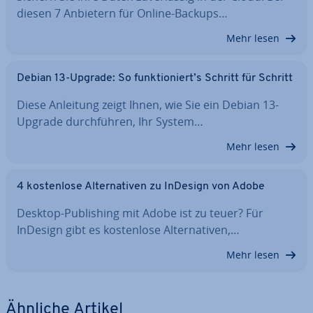
diesen 7 Anbietern für Online-Backups…
Mehr lesen
Debian 13-Upgrade: So funk­tio­niert’s Schritt für Schritt
Diese Anleitung zeigt Ihnen, wie Sie ein Debian 13-
Upgrade durch­füh­ren, Ihr System…
Mehr lesen
4 kos­ten­lo­se Al­ter­na­ti­ven zu InDesign von Adobe
Desktop-Pu­bli­shing mit Adobe ist zu teuer? Für
InDesign gibt es kos­ten­lo­se Al­ter­na­ti­ven,…
Mehr lesen
Ähnliche Artikel