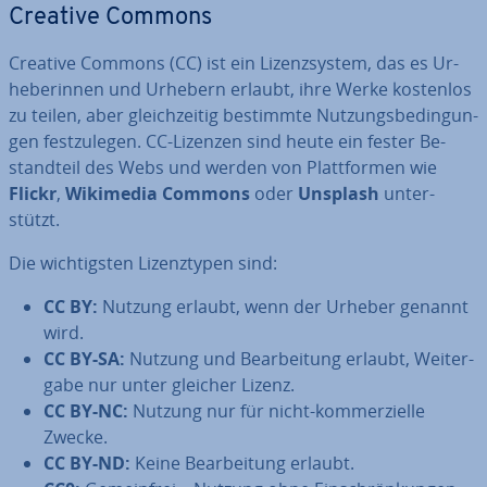
Creative Commons
Creative Commons (CC) ist ein Li­zenz­sys­tem, das es Ur­
he­be­rin­nen und Urhebern erlaubt, ihre Werke kostenlos
zu teilen, aber gleich­zei­tig bestimmte Nut­zungs­be­din­gun­
gen fest­zu­le­gen. CC-Lizenzen sind heute ein fester Be­
stand­teil des Webs und werden von Platt­for­men wie
Flickr
,
Wikimedia Commons
oder
Unsplash
un­ter­
stützt.
Die wich­tigs­ten Li­zenz­ty­pen sind:
CC BY:
Nutzung erlaubt, wenn der Urheber genannt
wird.
CC BY-SA:
Nutzung und Be­ar­bei­tung erlaubt, Wei­ter­
ga­be nur unter gleicher Lizenz.
CC BY-NC:
Nutzung nur für nicht-kom­mer­zi­el­le
Zwecke.
CC BY-ND:
Keine Be­ar­bei­tung erlaubt.