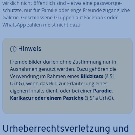
wirklich nicht öf­fent­lich sind – etwa eine pass­wort­ge­
schütz­te, nur für Familie oder enge Freunde zu­gäng­li­che
Galerie. Ge­schlos­se­ne Gruppen auf Facebook oder
WhatsApp zählen meist nicht dazu.
Hinweis
Fremde Bilder dürfen ohne Zu­stim­mung nur in
Ausnahmen genutzt werden. Dazu gehören die
Ver­wen­dung im Rahmen eines
Bild­zi­tats
(§ 51
UrhG), wenn das Bild zur Er­läu­te­rung eines
eigenen Inhalts dient, oder bei einer
Parodie,
Karikatur oder einem Pastiche
(§ 51a UrhG).
Ur­he­ber­rechts­ver­let­zung und