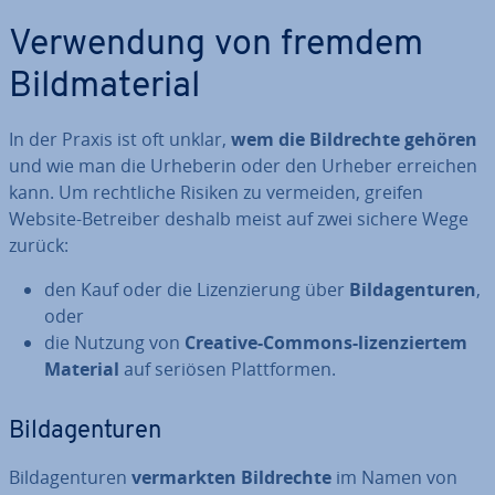
Ver­wen­dung von fremdem
Bild­ma­te­ri­al
In der Praxis ist oft unklar,
wem die Bild­rech­te gehören
und wie man die Urheberin oder den Urheber erreichen
kann. Um recht­li­che Risiken zu vermeiden, greifen
Website-Betreiber deshalb meist auf zwei sichere Wege
zurück:
den Kauf oder die Li­zen­zie­rung über
Bild­agen­tu­ren
,
oder
die Nutzung von
Creative-Commons-li­zen­zier­tem
Material
auf seriösen Platt­for­men.
Bild­agen­tu­ren
Bild­agen­tu­ren
ver­mark­ten Bild­rech­te
im Namen von