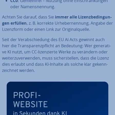
CC0:
Ge­mein­frei – Nutzung ohne Ein­schrän­kun­gen
oder Na­mens­nen­nung.
Achten Sie darauf, dass Sie
immer alle Li­zenz­be­din­gun­
gen erfüllen
, z. B. korrekte Ur­he­ber­nen­nung, Angabe der
Li­zenz­form oder einen Link zur Ori­gi­nal­quel­le.
Seit der Ver­ab­schie­dung des EU AI Acts gewinnt auch
hier die Trans­pa­renz­pflicht an Bedeutung: Wer ge­ne­ra­ti­
ve KI nutzt, um CC-li­zen­zier­te Werke zu verändern oder
wei­ter­zu­ver­wen­den, muss si­cher­stel­len, dass die Lizenz
dies erlaubt und dass KI-Inhalte als solche klar ge­kenn­
zeich­net werden.