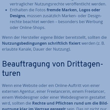
ver­trag­li­cher Nut­zungs­rech­te ver­öf­fent­licht werden.
Enthalten die Fotos
fremde Marken, Logos oder
Designs
, müssen zu­sätz­lich Marken- oder De­sign­
rech­te beachtet werden – besonders bei Werbung
oder Online-Shops.
Wenn der Her­stel­ler eigene Bilder be­reit­stellt, sollten die
Nut­zungs­be­din­gun­gen schrift­lich fixiert
werden (z. B.
erlaubte Kanäle, Dauer der Nutzung).
Be­auf­tra­gung von Drit­t­agen­
tu­ren
Wenn eine Website oder ein Online-Auftritt von einer
externen Agentur, einer Free­lan­ce­rin, einem Free­lan­cer,
einem Web­de­si­gner oder einer Web­de­si­gne­rin gestaltet
wird, sollten die
Rechte und Pflichten rund um die Bild­
nut­zung klar im Vertrag geregelt
sein. Das ist nicht nur