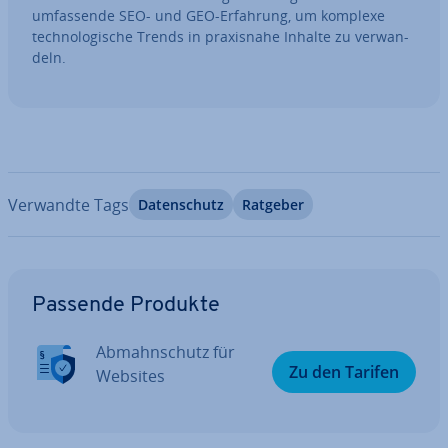
um­fas­sen­de SEO- und GEO-Erfahrung, um komplexe
tech­no­lo­gi­sche Trends in pra­xis­na­he Inhalte zu ver­wan­
deln.
Verwandte Tags
Da­ten­schutz
Ratgeber
Zum Hauptmenü
Passende Produkte
Ab­mahn­schutz für
Zu den Tarifen
Websites