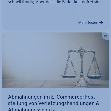
schnell fündig. Aber dass die Bilder kos­ten­frei sind,
bedeutet nicht zwangs­läu­fig, dass Sie sie auch un­
ein­ge­schränkt verwenden dürfen. Hierfür muss ein
Bild einer spe­zi­el­len Lizenz…
Mehr lesen
Ab­mah­nun­gen im E-Commerce: Fest­
stel­lung von Ver­let­zungs­hand­lun­gen &
Ab­mah­nungs­schutz