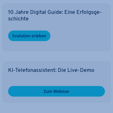
10 Jahre Digital Guide: Eine Er­folgs­ge­
schich­te
Evolution erleben
KI-Te­le­fon­as­sis­tent: Die Live-Demo
Zum Webinar