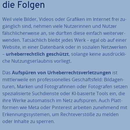
die Folgen
Weil viele Bilder, Videos oder Grafiken im Internet frei zu­
gäng­lich sind, nehmen viele Nut­ze­rin­nen und Nutzer
fälsch­li­cher­wei­se an, sie dürften diese einfach wei­ter­ver­
wen­den. Tat­säch­lich bleibt jedes Werk – egal ob auf einer
Website, in einer Datenbank oder in sozialen Netz­wer­ken
–
ur­he­ber­recht­lich geschützt
, solange keine aus­drück­li­
che Nut­zungs­er­laub­nis vorliegt.
Das
Aufspüren von Ur­he­ber­rechts­ver­let­zun­gen
ist
mitt­ler­wei­le ein pro­fes­sio­nel­les Ge­schäfts­feld: Bild­agen­
tu­ren, Marken und Fo­to­gra­fin­nen oder Fo­to­gra­fen setzen
spe­zia­li­sier­te Such­diens­te oder KI-basierte Tools ein, die
ihre Werke au­to­ma­tisch im Netz aufspüren. Auch Platt­
for­men wie Meta oder Pinterest arbeiten zunehmend mit
Er­ken­nungs­sys­te­men, um Rech­te­ver­stö­ße zu melden
oder Inhalte zu sperren.