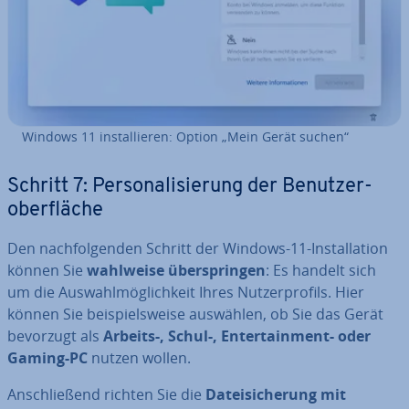
Windows 11 in­stal­lie­ren: Option „Mein Gerät suchen“
Schritt 7: Per­so­na­li­sie­rung der Be­nut­zer­
ober­flä­che
Den nach­fol­gen­den Schritt der Windows-11-In­stal­la­ti­on
können Sie
wahlweise über­sprin­gen
: Es handelt sich
um die Aus­wahl­mög­lich­keit Ihres Nut­zer­pro­fils. Hier
können Sie bei­spiels­wei­se auswählen, ob Sie das Gerät
bevorzugt als
Arbeits-, Schul-, En­ter­tain­ment- oder
Gaming-PC
nutzen wollen.
An­schlie­ßend richten Sie die
Da­tei­si­che­rung mit