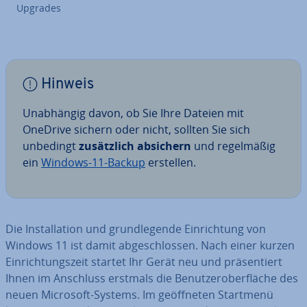
Upgrades
Hinweis
Un­ab­hän­gig davon, ob Sie Ihre Dateien mit
OneDrive sichern oder nicht, sollten Sie sich
unbedingt
zu­sätz­lich absichern
und re­gel­mä­ßig
ein
Windows-11-Backup
erstellen.
Die In­stal­la­ti­on und grund­le­gen­de Ein­rich­tung von
Windows 11 ist damit ab­ge­schlos­sen. Nach einer kurzen
Ein­rich­tungs­zeit startet Ihr Gerät neu und prä­sen­tiert
Ihnen im Anschluss erstmals die Be­nut­zer­ober­flä­che des
neuen Microsoft-Systems. Im ge­öff­ne­ten Startmenü