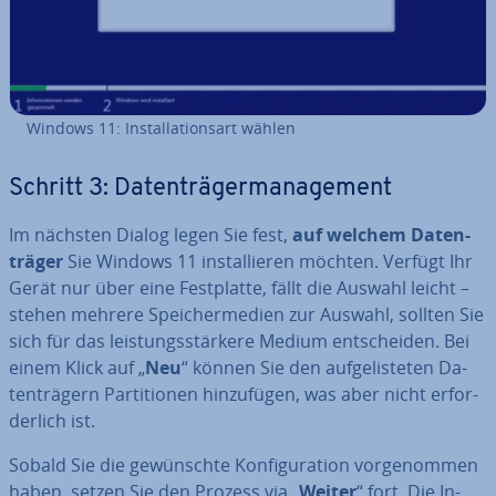
Windows 11: In­stal­la­ti­ons­art wählen
Schritt 3: Da­ten­trä­ger­ma­nage­ment
Im nächsten Dialog legen Sie fest,
auf welchem Da­ten­
trä­ger
Sie Windows 11 in­stal­lie­ren möchten. Verfügt Ihr
Gerät nur über eine Fest­plat­te, fällt die Auswahl leicht –
stehen mehrere Spei­cher­me­di­en zur Auswahl, sollten Sie
sich für das leis­tungs­stär­ke­re Medium ent­schei­den. Bei
einem Klick auf „
Neu
“ können Sie den auf­ge­lis­te­ten Da­
ten­trä­gern Par­ti­tio­nen hin­zu­fü­gen, was aber nicht er­for­
der­lich ist.
Sobald Sie die ge­wünsch­te Kon­fi­gu­ra­ti­on vor­ge­nom­men
haben, setzen Sie den Prozess via „
Weiter
“ fort. Die In­