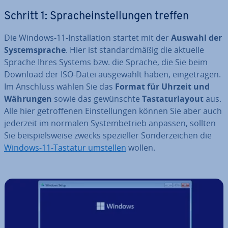
Schritt 1: Sprach­ein­stel­lun­gen treffen
Die Windows-11-In­stal­la­ti­on startet mit der
Auswahl der
Sys­tem­spra­che
. Hier ist stan­dard­mä­ßig die aktuelle
Sprache Ihres Systems bzw. die Sprache, die Sie beim
Download der ISO-Datei aus­ge­wählt haben, ein­ge­tra­gen.
Im Anschluss wählen Sie das
Format für Uhrzeit und
Währungen
sowie das ge­wünsch­te
Tas­ta­tur­lay­out
aus.
Alle hier ge­trof­fe­nen Ein­stel­lun­gen können Sie aber auch
jederzeit im normalen Sys­tem­be­trieb anpassen, sollten
Sie bei­spiels­wei­se zwecks spe­zi­el­ler Son­der­zei­chen die
Windows-11-Tastatur umstellen
wollen.