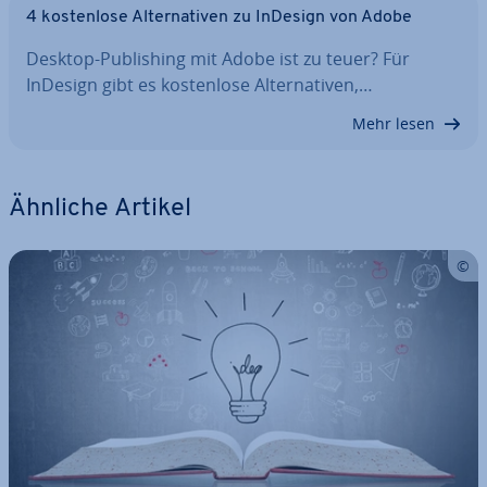
4 kos­ten­lo­se Al­ter­na­ti­ven zu InDesign von Adobe
Desktop-Pu­bli­shing mit Adobe ist zu teuer? Für
InDesign gibt es kos­ten­lo­se Al­ter­na­ti­ven,…
Mehr lesen
Ähnliche Artikel