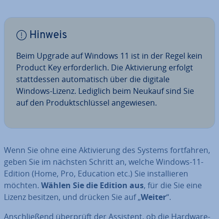
Hinweis
Beim Upgrade auf Windows 11 ist in der Regel kein
Product Key er­for­der­lich. Die Ak­ti­vie­rung erfolgt
statt­des­sen au­to­ma­tisch über die digitale
Windows-Lizenz. Lediglich beim Neukauf sind Sie
auf den Pro­dukt­schlüs­sel an­ge­wie­sen.
Wenn Sie ohne eine Ak­ti­vie­rung des Systems fort­fah­ren,
geben Sie im nächsten Schritt an, welche Windows-11-
Edition (Home, Pro, Education etc.) Sie in­stal­lie­ren
möchten.
Wählen Sie die Edition aus
, für die Sie eine
Lizenz besitzen, und drücken Sie auf „
Weiter
“.
An­schlie­ßend überprüft der Assistent, ob die Hardware-