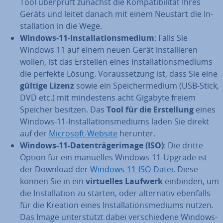
Tool überprüft zunächst die Kom­pa­ti­bi­li­tät Ihres
Geräts und leitet danach mit einem Neustart die In­
stal­la­ti­on in die Wege.
Windows-11-In­stal­la­ti­ons­me­di­um
: Falls Sie
Windows 11 auf einem neuen Gerät in­stal­lie­ren
wollen, ist das Erstellen eines In­stal­la­ti­ons­me­di­ums
die perfekte Lösung. Vor­aus­set­zung ist, dass Sie eine
gültige Lizenz
sowie ein Spei­cher­me­di­um (USB-Stick,
DVD etc.) mit min­des­tens acht Gigabyte freiem
Speicher besitzen. Das
Tool für die Er­stel­lung
eines
Windows-11-In­stal­la­ti­ons­me­di­ums laden Sie direkt
auf der
Microsoft-Website
herunter.
Windows-11-Da­ten­trä­ger­image (ISO)
: Die dritte
Option für ein manuelles Windows-11-Upgrade ist
der Download der
Windows-11-ISO-Datei
. Diese
können Sie in ein
vir­tu­el­les Laufwerk
einbinden, um
die In­stal­la­ti­on zu starten, oder al­ter­na­tiv ebenfalls
für die Kreation eines In­stal­la­ti­ons­me­di­ums nutzen.
Das Image un­ter­stützt dabei ver­schie­de­ne Windows-