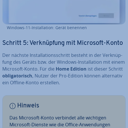
Windows-11-In­stal­la­ti­on: Gerät benennen
Schritt 5: Ver­knüp­fung mit Microsoft-Konto
Der nächste In­stal­la­ti­ons­schritt besteht in der Ver­knüp­
fung des Geräts bzw. der Windows-In­stal­la­ti­on mit einem
Microsoft-Konto. Für die
Home Edition
ist dieser Schritt
ob­li­ga­to­risch
, Nutzer der Pro-Edition können al­ter­na­tiv
ein Offline-Konto erstellen.
Hinweis
Das Microsoft-Konto verbindet alle wichtigen
Microsoft-Dienste wie die Office-An­wen­dun­gen