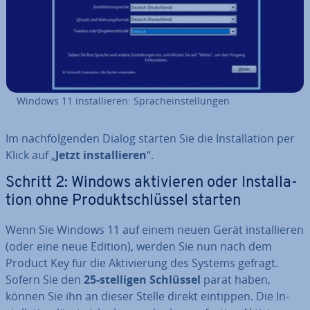
Windows 11 in­stal­lie­ren: Sprach­ein­stel­lun­gen
Im nach­fol­gen­den Dialog starten Sie die In­stal­la­ti­on per
Klick auf „
Jetzt in­stal­lie­ren
“.
Schritt 2: Windows ak­ti­vie­ren oder In­stal­la­
ti­on ohne Pro­dukt­schlüs­sel starten
Wenn Sie Windows 11 auf einem neuen Gerät in­stal­lie­ren
(oder eine neue Edition), werden Sie nun nach dem
Product Key für die Ak­ti­vie­rung des Systems gefragt.
Sofern Sie den
25-stelligen Schlüssel
parat haben,
können Sie ihn an dieser Stelle direkt eintippen. Die In­