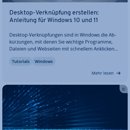
Desktop-Ver­knüp­fung erstellen:
Anleitung für Windows 10 und 11
Desktop-Ver­knüp­fun­gen sind in Windows die Ab­
kür­zun­gen, mit denen Sie wichtige Programme,
Dateien und Webseiten mit schnellem Anklicken
sofort aufrufen. Kein langes Suchen mehr in Un­
Tutorials
Windows
ter­ord­nern, im Windows-Explorer oder im
Browser. Wie Sie in Windows 10 und Windows 11
Mehr lesen
eine…