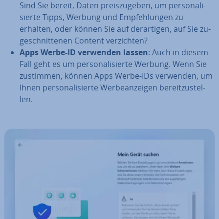
Sind Sie bereit, Daten preis­zu­ge­ben, um per­so­na­li­
sier­te Tipps, Werbung und Emp­feh­lun­gen zu
erhalten, oder können Sie auf der­ar­ti­gen, auf Sie zu­
ge­schnit­te­nen Content ver­zich­ten?
Apps Werbe-ID verwenden lassen
: Auch in diesem
Fall geht es um per­so­na­li­sier­te Werbung. Wenn Sie
zustimmen, können Apps Werbe-IDs verwenden, um
Ihnen per­so­na­li­sier­te Wer­be­an­zei­gen be­reit­zu­stel­
len.