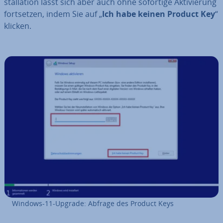
stal­la­ti­on lässt sich aber auch ohne sofortige Ak­ti­vie­rung
fort­set­zen, indem Sie auf „
Ich habe keinen Product Key
“
klicken.
Windows-11-Upgrade: Abfrage des Product Keys