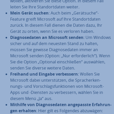
wollen, ak­ti­vie­ren Sie diese Option. In diesem Fall
leiten Sie Ihre Stand­ort­da­ten weiter.
Mein Gerät suchen
: Auch beim „Ge­rät­su­che“-
Feature greift Microsoft auf Ihre Stand­ort­da­ten
zurück. In diesem Fall dienen die Daten dazu, Ihr
Gerät zu orten, wenn Sie es verloren haben.
Dia­gno­se­da­ten an Microsoft senden
: Um Windows
sicher und auf dem neuesten Stand zu halten,
müssen Sie gewisse Dia­gno­se­da­ten immer an
Microsoft senden (Option: „Nur er­for­der­lich“). Wenn
Sie die Option „Optional ein­schlie­ßen“ auswählen,
senden Sie diverse weitere Daten.
Freihand und Eingabe ver­bes­sern
: Wollen Sie
Microsoft dabei un­ter­stüt­zen, die Sprach­er­ken­
nungs- und Vor­schlags­funk­tio­nen von Microsoft-
Apps und -Diensten zu ver­bes­sern, wählen Sie in
diesem Menü „Ja“ aus.
Mithilfe von Dia­gno­se­da­ten an­ge­pass­te Er­fah­run­
gen erhalten
: Hier gilt es Folgendes abzuwägen: