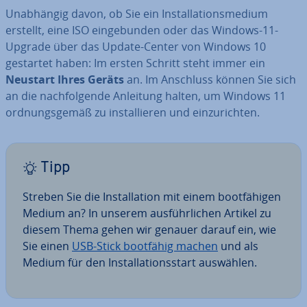
Un­ab­hän­gig davon, ob Sie ein In­stal­la­ti­ons­me­di­um
erstellt, eine ISO ein­ge­bun­den oder das Windows-11-
Upgrade über das Update-Center von Windows 10
gestartet haben: Im ersten Schritt steht immer ein
Neustart Ihres Geräts
an. Im Anschluss können Sie sich
an die nach­fol­gen­de Anleitung halten, um Windows 11
ord­nungs­ge­mäß zu in­stal­lie­ren und ein­zu­rich­ten.
Tipp
Streben Sie die In­stal­la­ti­on mit einem boot­fä­hi­gen
Medium an? In unserem aus­führ­li­chen Artikel zu
diesem Thema gehen wir genauer darauf ein, wie
Sie einen
USB-Stick bootfähig machen
und als
Medium für den In­stal­la­ti­ons­start auswählen.