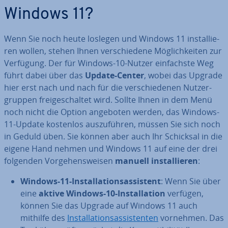
Windows 11?
Wenn Sie noch heute loslegen und Windows 11 in­stal­lie­
ren wollen, stehen Ihnen ver­schie­de­ne Mög­lich­kei­ten zur
Verfügung. Der für Windows-10-Nutzer ein­fachs­te Weg
führt dabei über das
Update-Center
, wobei das Upgrade
hier erst nach und nach für die ver­schie­de­nen Nut­zer­
grup­pen frei­ge­schal­tet wird. Sollte Ihnen in dem Menü
noch nicht die Option angeboten werden, das Windows-
11-Update kostenlos aus­zu­füh­ren, müssen Sie sich noch
in Geduld üben. Sie können aber auch Ihr Schicksal in die
eigene Hand nehmen und Windows 11 auf eine der drei
folgenden Vor­ge­hens­wei­sen
manuell in­stal­lie­ren
:
Windows-11-In­stal­la­ti­ons­as­sis­tent
: Wenn Sie über
eine
aktive Windows-10-In­stal­la­ti­on
verfügen,
können Sie das Upgrade auf Windows 11 auch
mithilfe des
In­stal­la­ti­ons­as­sis­ten­ten
vornehmen. Das