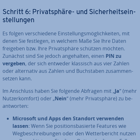
Schritt 6: Pri­vat­sphä­re- und Si­cher­heits­ein­
stel­lun­gen
Es folgen ver­schie­de­ne Ein­stel­lungs­mög­lich­kei­ten, mit
denen Sie festlegen, in welchem Maße Sie Ihre Daten
freigeben bzw. Ihre Pri­vat­sphä­re schützen möchten.
Zunächst sind Sie jedoch an­ge­hal­ten, einen
PIN zu
vergeben
, der sich entweder klassisch aus vier Zahlen
oder al­ter­na­tiv aus Zahlen und Buch­sta­ben zu­sam­men­
set­zen kann.
Im Anschluss haben Sie folgende Abfragen mit „
Ja
“ (mehr
Nut­zer­kom­fort) oder „
Nein
“ (mehr Pri­vat­sphä­re) zu be­
ant­wor­ten:
Microsoft und Apps den Standort verwenden
lassen
: Wenn Sie po­si­ti­ons­ba­sier­te Features wie
Weg­be­schrei­bun­gen oder den Wet­ter­be­richt nutzen