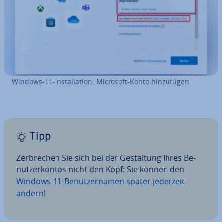
Windows-11-In­stal­la­ti­on: Microsoft-Konto hin­zu­fü­gen
Tipp
Zer­bre­chen Sie sich bei der Ge­stal­tung Ihres Be­
nut­zer­kon­tos nicht den Kopf: Sie können den
Windows-11-Be­nut­zer­na­men später jederzeit
ändern
!