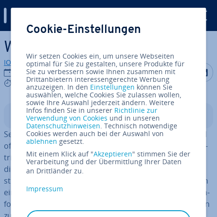
Digital Guide
Cookie-Einstellungen
Zum Haupt­in­halt springen
Windows 11 in­stal­lie­ren
Wir setzen Cookies ein, um unsere Webseiten
IONOS Redaktion
optimal für Sie zu gestalten, unsere Produkte für
Auf Facebo
Auf Tw
A
Sie zu verbessern sowie Ihnen zusammen mit
09.08.2023
Drittanbietern interessengerechte Werbung
9 mins
anzuzeigen. In den
Einstellungen
können Sie
auswählen, welche Cookies Sie zulassen wollen,
sowie Ihre Auswahl jederzeit ändern. Weitere
Infos finden Sie in unserer
Richtlinie zur
In­halts­ver­zeich­nis
Verwendung von Cookies
und in unseren
Datenschutzhinweisen
. Technisch notwendige
Seit
Oktober 2021
Cookies werden auch bei der Auswahl von
ist die finale Version von Windows 11
ablehnen
gesetzt.
offiziell verfügbar. Wie bei vor­he­ri­gen Versionen des Be­
Mit einem Klick auf "
Akzeptieren
" stimmen Sie der
triebs­sys­tems hat Ent­wick­ler Microsoft seinen Nutzern
Verarbeitung und der Übermittlung Ihrer Daten
die neue Edition schritt­wei­se zum Download be­reit­ge­
an Drittländer zu.
stellt, wobei das Windows-11-Upgrade erstmals auch an
Impressum
einen konkreten
Hardware-Check
geknüpft ist. Im nach­
fol­gen­den Artikel finden Sie alle wichtigen In­for­ma­tio­nen
zu der neuen Sys­tem­soft­ware sowie eine de­tail­lier­te