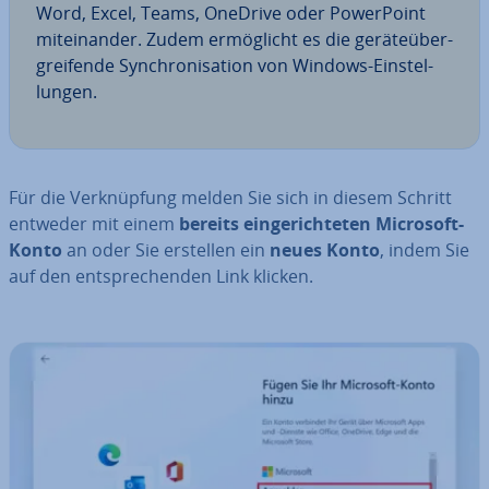
Word, Excel, Teams, OneDrive oder Power­Point
mit­ein­an­der. Zudem er­mög­licht es die ge­rä­te­über­
grei­fen­de Syn­chro­ni­sa­ti­on von Windows-Ein­stel­
lun­gen.
Für die Ver­knüp­fung melden Sie sich in diesem Schritt
entweder mit einem
bereits ein­ge­rich­te­ten Microsoft-
Konto
an oder Sie erstellen ein
neues Konto
, indem Sie
auf den ent­spre­chen­den Link klicken.