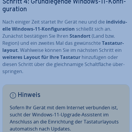
Schritt 4: Grund­le­gen­de Windows-11-Kon­fi­
gu­ra­ti­on
Nach einiger Zeit startet Ihr Gerät neu und die
in­di­vi­du­
el­le Windows-11-Kon­fi­gu­ra­ti­on
schließt sich an.
Zunächst be­stä­ti­gen Sie Ihren
Standort
(Land bzw.
Region) und ein zweites Mal das ge­wünsch­te
Tas­ta­tur­
lay­out
. Wahlweise können Sie im nächsten Schritt ein
weiteres Layout für Ihre Tastatur
hin­zu­fü­gen oder
diesen Schritt über die gleich­na­mi­ge Schalt­flä­che über­
sprin­gen.
Hinweis
Sofern Ihr Gerät mit dem Internet verbunden ist,
sucht der Windows-11-Upgrade-Assistent im
Anschluss an die Ein­rich­tung der Tas­ta­tur­lay­outs
au­to­ma­tisch nach Updates.