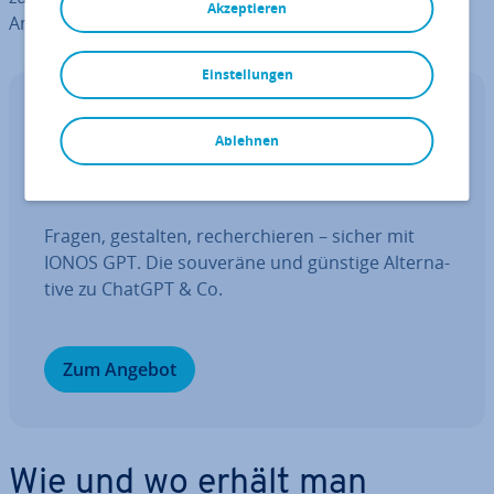
Akzeptieren
Anleitung zur In­stal­la­ti­on.
Einstellungen
IONOS GPT
Ablehnen
Ihr sou­ve­rä­ner KI Assistent für mehr
Pro­duk­ti­vi­tät.
Fragen, gestalten, re­cher­chie­ren – sicher mit
IONOS GPT. Die souveräne und günstige Al­ter­na­
ti­ve zu ChatGPT & Co.
Zum Angebot
Wie und wo erhält man