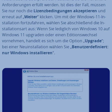
An­for­de­run­gen erfüllt werden. Ist dies der Fall, müssen
Sie nur noch die
Li­zenz­be­din­gun­gen ak­zep­tie­ren
und
erneut auf „
Weiter
“ klicken. Um mit der Windows-11-In­
stal­la­ti­on fort­zu­fah­ren, wählen Sie ab­schlie­ßend die In­
stal­la­ti­ons­art aus: Wenn Sie lediglich von Windows 10 auf
Windows 11 upgraden oder einen Edi­ti­ons­wech­sel
vornehmen, handelt es sich um die Option „
Upgrade
“;
bei einer Neu­in­stal­la­ti­on wählen Sie „
Be­nut­zer­de­fi­niert:
nur Windows in­stal­lie­ren
“.