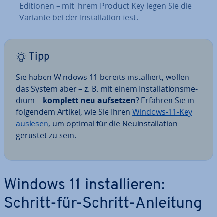
Editionen – mit Ihrem Product Key legen Sie die
Variante bei der In­stal­la­ti­on fest.
Tipp
Sie haben Windows 11 bereits in­stal­liert, wollen
das System aber – z. B. mit einem In­stal­la­ti­ons­me­
di­um –
komplett neu aufsetzen
? Erfahren Sie in
folgendem Artikel, wie Sie Ihren
Windows-11-Key
auslesen
, um optimal für die Neu­in­stal­la­ti­on
gerüstet zu sein.
Windows 11 in­stal­lie­ren:
Schritt-für-Schritt-Anleitung