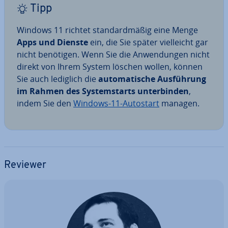
Tipp
Windows 11 richtet stan­dard­mä­ßig eine Menge
Apps und Dienste
ein, die Sie später viel­leicht gar
nicht benötigen. Wenn Sie die An­wen­dun­gen nicht
direkt von Ihrem System löschen wollen, können
Sie auch lediglich die
au­to­ma­ti­sche Aus­füh­rung
im Rahmen des Sys­tem­starts un­ter­bin­den
,
indem Sie den
Windows-11-Autostart
managen.
Reviewer