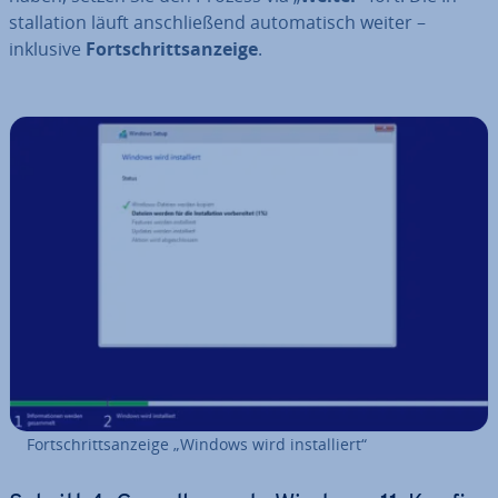
stal­la­ti­on läuft an­schlie­ßend au­to­ma­tisch weiter –
inklusive
Fort­schritts­an­zei­ge
.
Fort­schritts­an­zei­ge „Windows wird in­stal­liert“