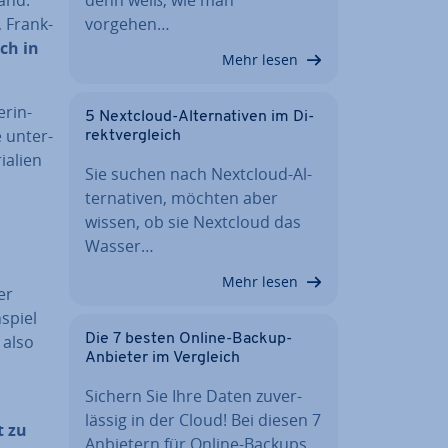
, Frank­
vorgehen…
uch in
Mehr lesen
e­rin­
5 Nextcloud-Al­ter­na­ti­ven im Di­
 un­ter­
rekt­ver­gleich
a­li­en
Sie suchen nach Nextcloud-Al­
ter­na­ti­ven, möchten aber
wissen, ob sie Nextcloud das
Wasser…
Mehr lesen
er
spiel
 also
Die 7 besten Online-Backup-
Anbieter im Vergleich
Sichern Sie Ihre Daten zu­ver­
läs­sig in der Cloud! Bei diesen 7
ft zu
Anbietern für Online-Backups…