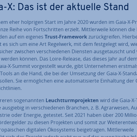
a-X: Das ist der aktuelle Stand
inem eher holprigen Start im Jahre 2020 wurden im Gaia-X-Pr
nze Reihe von Fort­schrit­ten erzielt. Mitt­ler­wei­le können die Pa
­den auf ein eigenes
Trust-Framework
zu­rück­grei­fen. Hierb
 es sich um eine Art Regelwerk, mit dem fest­ge­legt wird, wi
icher zwischen ver­schie­de­nen Diensten aus­ge­tauscht und 
 werden können. Das Loire-Release, das dieses Jahr auf dem of
Gaia-X-Summit vor­ge­stellt wurde, gibt Un­ter­neh­men erstmal
e Tools an die Hand, die bei der Umsetzung der Gaia-X-Stan
ollen. Sie er­mög­li­chen eine au­to­ma­ti­sier­te Ein­hal­tung der
ht­li­ni­en.
reren so­ge­nann­ten
Leucht­turm­pro­jek­ten
wird die Gaia-X-
ie ausgiebig in ver­schie­de­nen Branchen, z. B. Agrar­we­sen, Au
dus­trie oder Energie, getestet. Seit 2021 haben über 200 Milli
r­der­gel­der zu diesen Projekten und somit zur Wei­ter­ent­wi
ro­päi­schen digitalen Öko­sys­tems bei­getra­gen. Mitt­ler­wei­le
kt sich das Projekt jedoch nicht nur auf das eu­ro­päi­sche In