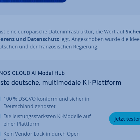
ist eine eu­ro­päi­sche Da­ten­in­fra­struk­tur, die Wert auf
Si­che
pa­renz und Da­ten­schutz
legt. An­ge­scho­ben wurde die Ide
tschen und der fran­zö­si­schen Regierung.
NOS CLOUD AI Model Hub
ste deutsche, mul­ti­mo­da­le KI-Plattform
100 % DSGVO-konform und sicher in
Deutsch­land gehostet
Die leis­tungs­stärks­ten KI-Modelle auf
Jetzt teste
einer Plattform
Kein Vendor Lock-in durch Open