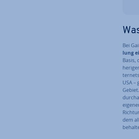
Was
Bei Gai
lung ei
Basis, 
he­ri­ge
ter­net
USA – 
Gebiet
durchau
eigenen
Richtun
dem all
behalt