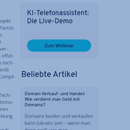
KI-Te­le­fon­as­sis­tent:
ojekt
Die Live-Demo
r­ti­zi­
ei
e
Zum Webinar
ver­
­fi­zi­
s tech­
dards
Beliebte Artikel
 Com­pli­
Domain Verkauf- und Handel:
Tech­
Wie verdient man Geld mit
­to­mo­
Domains?
onen
ck­lung
Domains kaufen und verkaufen
kann lukrativ sein – wenn man
land:
denn weiß, wie man