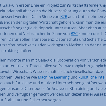
t Gaia-X in erster Linie ein Projekt zur
Wirt­schafts­för­de­run
ekundär soll aber auch die Nut­zer­er­fah­rung durch die Ent­wi
r­bes­sert werden. Da im Sinne von
B2B
auch Un­ter­neh­men 
e­ßen­den der digitalen Wirt­schaft gehören, kann man die eu­r
rt­schaft sogar gleich doppelt un­ter­stüt­zen. Aber eben auc
e­rin­nen und Ver­brau­cher im Sinne von
B2C
können durch G
tie­ren. Dafür sollen Trans­pa­renz, Da­ten­schutz und Si­cher­heit
t­zer­freund­lich­keit zu den wich­tigs­ten Merkmalen der neu
fra­struk­tur gehören.
m möchte man mit Gaia-X die Ko­ope­ra­ti­on von ver­schie­d
n un­ter­stüt­zen. Daten sollen so frei wie möglich zu­gäng­lich
owohl Wirt­schaft, Wis­sen­schaft als auch Ge­sell­schaft davon 
n können. Bereiche wie
Machine Learning
und
künst­li­che In­tel
len auch für kleine und mittlere Un­ter­neh­men geöffnet wer
e­mein­sa­me Da­ten­pools für Analysen, KI-Training und viel
hen und verfügbar gemacht werden. Ein
de­zen­tra­ler Ansat
r Sta­bi­li­tät und Si­cher­heit sorgen.