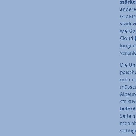
stärk
andere
Großtei
stark v
wie Go
Cloud-
lun­gen
ve­rä­ni
Die Un­
päi­sche
um mit 
müssen
Akteure
strik­ti
beförde
Seite m
men abs
sich­ti