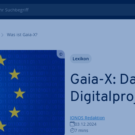
 Such­be­griff
Was ist Gaia-X?
Lexikon
Gaia-X: Da
Di­gi­tal­pro
IONOS Redaktion
03.12.2024
7 mins