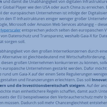
en
und damit die Un­ab­hän­gig­keit von digitalen In­fra­struk­tu­
r Global Player wie den USA oder auch China zu erreichen. 
l der eu­ro­päi­schen Un­ter­neh­men ist infolge der Di­gi­ta­li­sie
on den IT-In­fra­struk­tu­ren einiger weniger großer Un­ter­neh
ogle, Microsoft oder Amazon Web Services abhängig – dies
Hy­pers­ca­ler
ent­spre­chen jedoch selten den eu­ro­päi­schen Vo
 von Da­ten­schutz und Trans­pa­renz, weshalb Gaia-X für Da­t
­tät sorgen soll.
ab­hän­gig­keit von den großen In­ter­net­kon­zer­nen durch eine
 Al­ter­na­ti­ve ist gleich­be­deu­tend mit Wirt­schafts­för­de­run
diesen großen Un­ter­neh­men kon­kur­rie­ren zu können, sol
 eu­ro­päi­sche Un­ter­neh­men gestärkt werden. Dafür möcht
 rund um Gaia-X auf der einen Seite Re­gu­lie­run­gen weniger
v gestalten und Fi­nan­zie­run­gen er­leich­tern. Das soll
In­no­va­
rn und die In­ves­ti­ti­ons­be­reit­schaft steigern
. Auf der an
öchte man ein­heit­li­che­re Regeln schaffen, damit auch Un­te
eits der EU bei­spiels­wei­se den Ver­brau­cher­schutz mehr b
­gen müssen. Dadurch soll mehr Chan­cen­gleich­heit entstehe