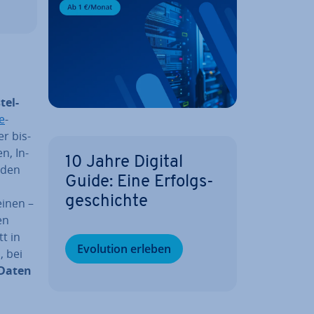
stel­
e
-
r bis­
en, In­
10 Jahre Digital
 den
Guide: Eine Er­folgs­
ge­schich­te
inen –
en
tt in
Evolution erleben
, bei
e Daten