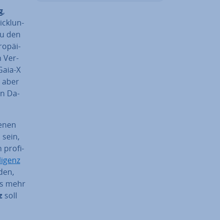
g
,
ck­lun­
zu den
o­päi­
h Ver­
aia-X
, aber
en Da­
e­nen
 sein,
pro­fi­
­li­genz
den,
es mehr
z
soll