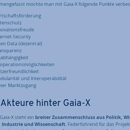
­men­ge­fasst möchte man mit Gaia-X folgende Punkte ver­bes
t­schafts­för­de­rung
­ten­schutz
no­va­ti­ons­freu­de
ternet-Security
en Data (dezentral)
ans­pa­renz
ab­hän­gig­keit
ope­ra­ti­ons­mög­lich­kei­ten
­zer­freund­lich­keit
du­la­ri­tät und In­ter­ope­ra­bi­li­tät
eier Markt­zu­gang
 Akteure hinter Gaia-X
Gaia-X steht ein
breiter Zu­sam­men­schluss aus Politik, Wi
, Industrie und Wis­sen­schaft
. Fe­der­füh­rend für das Projek