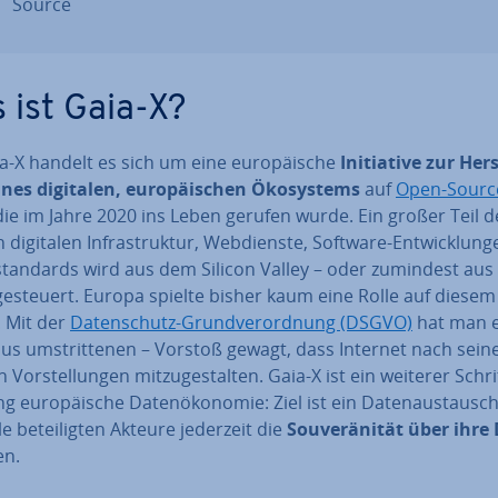
Source
 ist Gaia-X?
a-X handelt es sich um eine eu­ro­päi­sche
In­itia­ti­ve zur Her­
nes digitalen, eu­ro­päi­schen Öko­sys­tems
auf
Open-Sourc
die im Jahre 2020 ins Leben gerufen wurde. Ein großer Teil de
n digitalen In­fra­struk­tur, Web­diens­te, Software-Ent­wick­lun­g
­stan­dards wird aus dem Silicon Valley – oder zumindest aus
gesteuert. Europa spielte bisher kaum eine Rolle auf diesem
. Mit der
Da­ten­schutz-Grund­ver­ord­nung (DSGVO)
hat man e
s um­strit­te­nen – Vorstoß gewagt, dass Internet nach sein
 Vor­stel­lun­gen mit­zu­ge­stal­ten. Gaia-X ist ein weiterer Schri
g eu­ro­päi­sche Da­ten­öko­no­mie: Ziel ist ein Da­ten­aus­tausch
e be­tei­lig­ten Akteure jederzeit die
Sou­ve­rä­ni­tät über ihr
en.