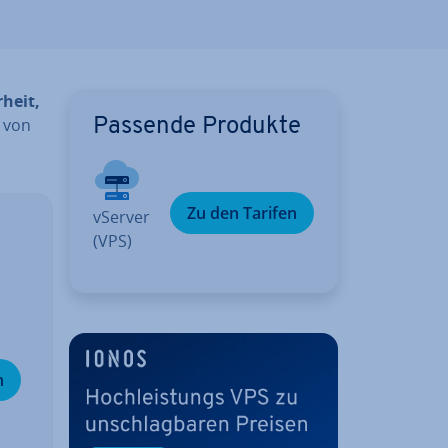
r­heit,
e von
Passende Produkte
Zu den Tarifen
vServer
(VPS)
n