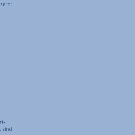
­sern:
rt­
t sind