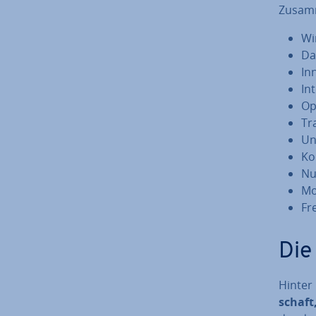
Zu­sam
Wir
Da
In­
In
Op
Tr
Un­
Ko­
Nut
Mo­
Fr
Die
Hinter 
schaft