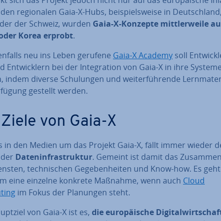
en re­gio­na­len Gaia-X-Hubs, bei­spiels­wei­se in Deutsch­land
oder der Schweiz, wurden
Gaia-X-Konzepte mitt­ler­wei­le a
oder Korea erprobt
.
enfalls neu ins Leben gerufene
Gaia-X Academy
soll Ent­wick­l
 Ent­wick­lern bei der In­te­gra­ti­on von Gaia-X in ihre Systeme
n, indem diverse Schu­lun­gen und wei­ter­füh­ren­de Lern­ma­te­ri
rfügung gestellt werden.
 Ziele von Gaia-X
s in den Medien um das Projekt Gaia-X, fällt immer wieder d
f der
Da­ten­in­fra­struk­tur
. Gemeint ist damit das Zu­sam­men­
nsten, tech­ni­schen Ge­ge­ben­hei­ten und Know-how. Es geht
um eine einzelne konkrete Maßnahme, wenn auch
Cloud
ting
im Fokus der Planungen steht.
ptziel von Gaia-X ist es,
die eu­ro­päi­sche Di­gi­tal­wirt­scha