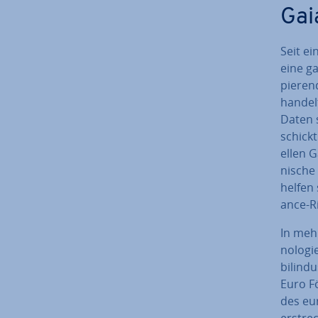
Gai
Seit e
eine ga
pie­ren
handelt
Daten s
schickt
el­len 
ni­sch
helfen s
ance-Ric
In meh
no­lo­g
bil­in­
Euro Fö
des eu­
erstrec