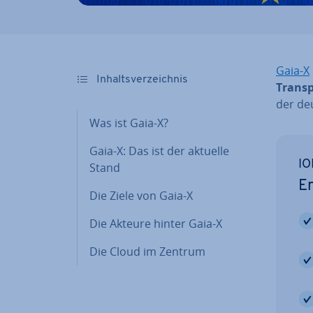
Gaia-X
In­halts­ver­zeich­nis
Trans­
der deu
Was ist Gaia-X?
Gaia-X: Das ist der aktuelle
IO
Stand
Er
Die Ziele von Gaia-X
Die Akteure hinter Gaia-X
Die Cloud im Zentrum