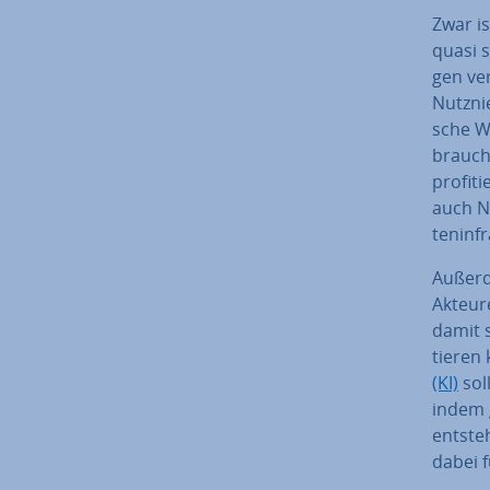
Zwar is
quasi s
gen ve
Nutz­ni
sche Wi
brau­ch
pro­fi­
auch Nu
ten­in­
Außerde
Akteure
damit s
tie­re
(KI)
sol
indem g
entste
dabei fü