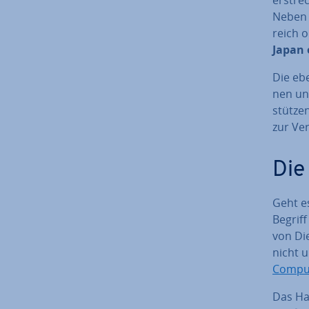
Neben d
reich 
Japan 
Die eb
nen und
stüt­ze
zur Ve
Die
Geht e
Begrif
von Die
nicht 
Compu
Das Hau