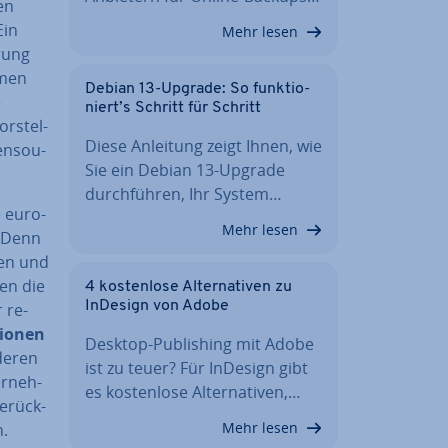
ren
Ein
Mehr lesen
­rung
­men
Debian 13-Upgrade: So funk­tio­
e
niert’s Schritt für Schritt
r­stel­
Diese Anleitung zeigt Ihnen, wie
en­sou­
Sie ein Debian 13-Upgrade
durch­füh­ren, Ihr System…
 eu­ro­
Mehr lesen
g. Denn
len und
en die
4 kos­ten­lo­se Al­ter­na­ti­ven zu
InDesign von Adobe
 re­
tio­nen
Desktop-Pu­bli­shing mit Adobe
deren
ist zu teuer? Für InDesign gibt
r­neh­
es kos­ten­lo­se Al­ter­na­ti­ven,…
e­rück­
Mehr lesen
n.