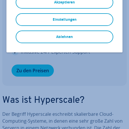
Akzeptieren
Die ideale IaaS für Ihre Workloads
Kos­ten­güns­ti­ge vCPUs und leis­tungs­star­ke
Einstellungen
de­di­zier­te Cores
Höchste Fle­xi­bi­li­tät ohne Min­dest­ver­trags­
Ablehnen
lauf­zeit
Inklusive 24/7 Experten-Support
Zu den Preisen
Was ist Hy­pers­ca­le?
Der Begriff Hy­pers­ca­le eschreibt ska­lier­ba­re Cloud-
Computing-Systeme, in denen eine sehr große Zahl von
Servern in einem Netzwerk verbunden ist. Die Zahl der