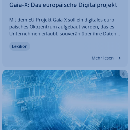
Gaia-X: Das eu­ro­päi­sche Di­gi­tal­pro­jekt
Mit dem EU-Projekt Gaia-X soll ein digitales eu­ro­
päi­sches Öko­zen­trum aufgebaut werden, das es
Un­ter­neh­men erlaubt, souverän über ihre Daten
zu bestimmen und diese un­ab­hän­gig von US-ame­
Lexikon
ri­ka­ni­schen Groß­kon­zer­nen zu speichern und zu
ver­ar­bei­ten. Doch was genau ist Gaia-X im Detail…
Mehr lesen