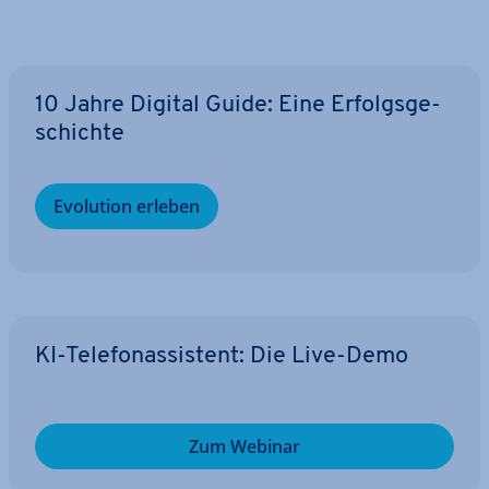
10 Jahre Digital Guide: Eine Er­folgs­ge­
schich­te
Evolution erleben
KI-Te­le­fon­as­sis­tent: Die Live-Demo
Zum Webinar