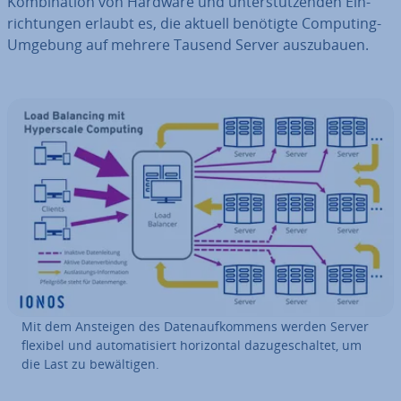
Kom­bi­na­ti­on von Hardware und un­ter­stüt­zen­den Ein­
rich­tun­gen erlaubt es, die aktuell benötigte Computing-
Umgebung auf mehrere Tausend Server aus­zu­bau­en.
Mit dem Ansteigen des Da­ten­auf­kom­mens werden Server
flexibel und au­to­ma­ti­siert ho­ri­zon­tal da­zu­ge­schal­tet, um
die Last zu be­wäl­ti­gen.