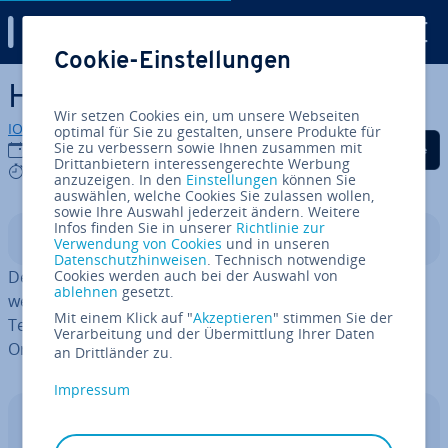
Digital Guide
Cookie-Einstellungen
Zum Haupt­in­halt springen
Hy­pers­ca­le-Computing
Wir setzen Cookies ein, um unsere Webseiten
IONOS Redaktion
optimal für Sie zu gestalten, unsere Produkte für
Auf Facebook teilen
Auf Twitter teilen
Auf LinkedIn tei
Sie zu verbessern sowie Ihnen zusammen mit
14.12.2023
Drittanbietern interessengerechte Werbung
5 mins
anzuzeigen. In den
Einstellungen
können Sie
auswählen, welche Cookies Sie zulassen wollen,
sowie Ihre Auswahl jederzeit ändern. Weitere
Infos finden Sie in unserer
Richtlinie zur
In­halts­ver­zeich­nis
Verwendung von Cookies
und in unseren
Datenschutzhinweisen
. Technisch notwendige
Der Begriff „Hy­pers­ca­le“ kann ins Deutsche übersetzt
Cookies werden auch bei der Auswahl von
ablehnen
gesetzt.
werden mit „übermäßig große Ska­lier­bar­keit“. Der
Mit einem Klick auf "
Akzeptieren
" stimmen Sie der
Terminus wird in der Com­pu­ter­welt für eine bestimmte
Verarbeitung und der Übermittlung Ihrer Daten
Or­ga­ni­sa­ti­ons­form von Servern benutzt.
an Drittländer zu.
Impressum
IONOS CLOUD Compute Engine