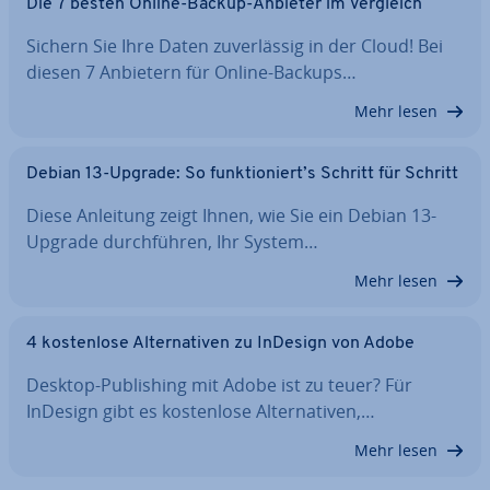
Die 7 besten Online-Backup-Anbieter im Vergleich
Sichern Sie Ihre Daten zu­ver­läs­sig in der Cloud! Bei
diesen 7 Anbietern für Online-Backups…
Mehr lesen
Debian 13-Upgrade: So funk­tio­niert’s Schritt für Schritt
Diese Anleitung zeigt Ihnen, wie Sie ein Debian 13-
Upgrade durch­füh­ren, Ihr System…
Mehr lesen
4 kos­ten­lo­se Al­ter­na­ti­ven zu InDesign von Adobe
Desktop-Pu­bli­shing mit Adobe ist zu teuer? Für
InDesign gibt es kos­ten­lo­se Al­ter­na­ti­ven,…
Mehr lesen