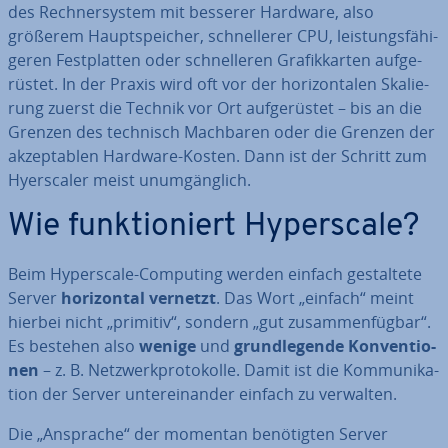
des Rech­ner­sys­tem mit besserer Hardware, also
größerem Haupt­spei­cher, schnel­le­rer CPU, leis­tungs­fä­hi­
ge­ren Fest­plat­ten oder schnel­le­ren Gra­fik­kar­ten auf­ge­
rüs­tet. In der Praxis wird oft vor der ho­ri­zon­ta­len Ska­lie­
rung zuerst die Technik vor Ort auf­ge­rüs­tet – bis an die
Grenzen des technisch Machbaren oder die Grenzen der
ak­zep­ta­blen Hardware-Kosten. Dann ist der Schritt zum
Hy­ers­ca­ler meist un­um­gäng­lich.
Wie funk­tio­niert Hy­pers­ca­le?
Beim Hy­pers­ca­le-Computing werden einfach ge­stal­te­te
Server
ho­ri­zon­tal vernetzt
. Das Wort „einfach“ meint
hierbei nicht „primitiv“, sondern „gut zu­sam­men­füg­bar“.
Es bestehen also
wenige
und
grund­le­gen­de Kon­ven­tio­
nen
– z. B. Netz­werk­pro­to­kol­le. Damit ist die Kom­mu­ni­ka­
ti­on der Server un­ter­ein­an­der einfach zu verwalten.
Die „Ansprache“ der momentan be­nö­tig­ten Server