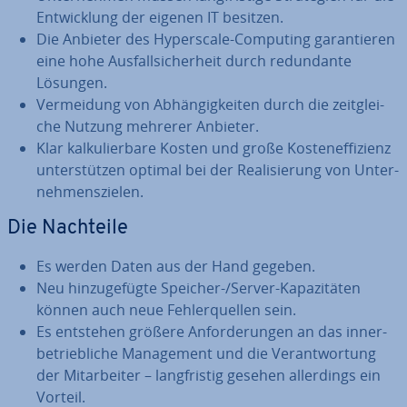
Ent­wick­lung der eigenen IT besitzen.
Die Anbieter des Hy­pers­ca­le-Computing ga­ran­tie­ren
eine hohe Aus­fall­si­cher­heit durch red­un­dan­te
Lösungen.
Ver­mei­dung von Ab­hän­gig­kei­ten durch die zeit­glei­
che Nutzung mehrerer Anbieter.
Klar kal­ku­lier­ba­re Kosten und große Kos­ten­ef­fi­zi­enz
un­ter­stüt­zen optimal bei der Rea­li­sie­rung von Un­ter­
neh­mens­zie­len.
Die Nachteile
Es werden Daten aus der Hand gegeben.
Neu hin­zu­ge­füg­te Speicher-/Server-Ka­pa­zi­tä­ten
können auch neue Feh­ler­quel­len sein.
Es entstehen größere An­for­de­run­gen an das in­ner­
be­trieb­li­che Ma­nage­ment und die Ver­ant­wor­tung
der Mit­ar­bei­ter – lang­fris­tig gesehen al­ler­dings ein
Vorteil.