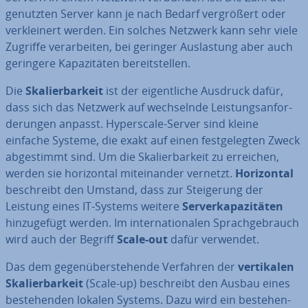
genutzten Server kann je nach Bedarf ver­grö­ßert oder
ver­klei­nert werden. Ein solches Netzwerk kann sehr viele
Zugriffe ver­ar­bei­ten, bei geringer Aus­las­tung aber auch
geringere Ka­pa­zi­tä­ten be­reit­stel­len.
Die
Ska­lier­bar­keit
ist der ei­gent­li­che Ausdruck dafür,
dass sich das Netzwerk auf wech­seln­de Leis­tungs­an­for­
de­run­gen anpasst. Hy­pers­ca­le-Server sind kleine
einfache Systeme, die exakt auf einen fest­ge­leg­ten Zweck
ab­ge­stimmt sind. Um die Ska­lier­bar­keit zu erreichen,
werden sie ho­ri­zon­tal mit­ein­an­der vernetzt.
Ho­ri­zon­tal
be­schreibt den Umstand, dass zur Stei­ge­rung der
Leistung eines IT-Systems weitere
Ser­ver­ka­pa­zi­tä­ten
hin­zu­ge­fügt werden. Im in­ter­na­tio­na­len Sprach­ge­brauch
wird auch der Begriff
Scale-out
dafür verwendet.
Das dem ge­gen­über­ste­hen­de Verfahren der
ver­ti­ka­len
Ska­lier­bar­keit
(Scale-up) be­schreibt den Ausbau eines
be­stehen­den lokalen Systems. Dazu wird ein be­stehen­