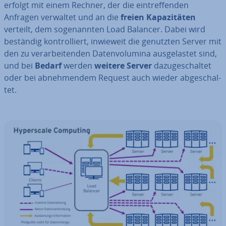
erfolgt mit einem Rechner, der die ein­tref­fen­den
Anfragen verwaltet und an die
freien Ka­pa­zi­tä­ten
verteilt, dem so­ge­nann­ten Load Balancer. Dabei wird
beständig kon­trol­liert, inwieweit die genutzten Server mit
den zu ver­ar­bei­ten­den Da­ten­vo­lu­mi­na aus­ge­las­tet sind,
und bei
Bedarf
werden
weitere Server
da­zu­ge­schal­tet
oder bei ab­neh­men­dem Request auch wieder ab­ge­schal­
tet.