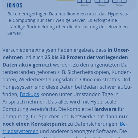
Bei einem geringen Da­ten­auf­kom­men nutzt das Hy­pers­ca­
le-Computing nur sehr wenige Server. Es erfolgt eine
ständige Rück­mel­dung über die Aus­las­tung der einzelnen
Server.
Ver­schie­de­ne Analysen haben ergeben, dass
in
Un­ter­
neh­men
lediglich
25 bis 30 Prozent der vor­lie­gen­den
Daten aktiv
genutzt
werden. Zu den un­ge­nutz­ten Da­
ten­be­stän­den gehören z. B. Si­cher­heits­ko­pien, Kun­den­
da­ten, Wie­der­her­stel­lungs­da­ten. Ohne ein straffes Ord­
nungs­sys­tem sind diese Daten bei Bedarf schwer auf­zu­
fin­den,
Backups
können unter Umständen Tage in
Anspruch nehmen. Das alles wird mit Hy­pers­ca­le-
Computing ver­ein­facht. Die komplette
Hardware
für
Computing, für Speicher und Netzwerke hat dann
nur
noch einen Kon­takt­punkt
zu Da­ten­si­che­run­gen,
Be­
triebs­sys­te­men
und anderer be­nö­tig­ter Software. Die