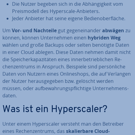
Die Nutzer begeben sich in die Ab­hän­gig­keit vom
Preis­mo­dell des Hy­pers­ca­le-Anbieters.
Jeder Anbieter hat seine eigene Be­dien­ober­flä­che.
Um
Vor- und Nachteile
gut ge­gen­ein­an­der
abwägen
zu
können, können Un­ter­neh­men einen
hybriden
Weg
wählen und große Backups oder selten benötigte Daten
in einer Cloud ablegen. Diese Daten nehmen damit nicht
die Spei­cher­ka­pa­zi­tä­ten eines in­ner­be­trieb­li­chen Re­
chen­zen­trums in Anspruch. Beispiele sind per­sön­li­che
Daten von Nutzern eines On­line­shops, die auf Verlangen
der Nutzer her­aus­ge­ge­ben bzw. gelöscht werden
müssen, oder auf­be­wah­rungs­pflich­ti­ge Un­ter­neh­mens­
da­ten.
Was ist ein Hy­pers­ca­ler?
Unter einem Hy­pers­ca­ler versteht man den Betreiber
eines Re­chen­zen­trums, das
ska­lier­ba­re Cloud-