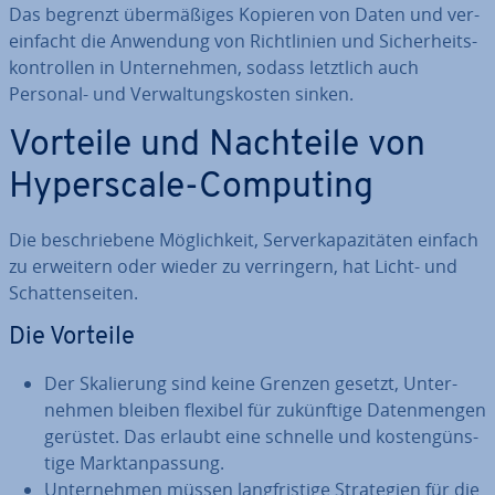
Das begrenzt über­mä­ßi­ges Kopieren von Daten und ver­
ein­facht die Anwendung von Richt­li­ni­en und Si­cher­heits­
kon­trol­len in Un­ter­neh­men, sodass letztlich auch
Personal- und Ver­wal­tungs­kos­ten sinken.
Vorteile und Nachteile von
Hy­pers­ca­le-Computing
Die be­schrie­be­ne Mög­lich­keit, Ser­ver­ka­pa­zi­tä­ten einfach
zu erweitern oder wieder zu ver­rin­gern, hat Licht- und
Schat­ten­sei­ten.
Die Vorteile
Der Ska­lie­rung sind keine Grenzen gesetzt, Un­ter­
neh­men bleiben flexibel für zu­künf­ti­ge Da­ten­men­gen
gerüstet. Das erlaubt eine schnelle und kos­ten­güns­
ti­ge Markt­an­pas­sung.
Un­ter­neh­men müssen lang­fris­ti­ge Stra­te­gien für die