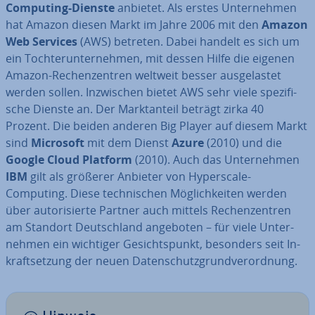
Computing-Dienste
anbietet. Als erstes Un­ter­neh­men
hat Amazon diesen Markt im Jahre 2006 mit den
Amazon
Web Services
(AWS) betreten. Dabei handelt es sich um
ein Toch­ter­un­ter­neh­men, mit dessen Hilfe die eigenen
Amazon-Re­chen­zen­tren weltweit besser aus­ge­las­tet
werden sollen. In­zwi­schen bietet AWS sehr viele spe­zi­fi­
sche Dienste an. Der Markt­an­teil beträgt zirka 40
Prozent. Die beiden anderen Big Player auf diesem Markt
sind
Microsoft
mit dem Dienst
Azure
(2010) und die
Google Cloud Platform
(2010). Auch das Un­ter­neh­men
IBM
gilt als größerer Anbieter von Hy­pers­ca­le-
Computing. Diese tech­ni­schen Mög­lich­kei­ten werden
über au­to­ri­sier­te Partner auch mittels Re­chen­zen­tren
am Standort Deutsch­land angeboten – für viele Un­ter­
neh­men ein wichtiger Ge­sichts­punkt, besonders seit In­
kraft­set­zung der neuen Da­ten­schutz­grund­ver­ord­nung.