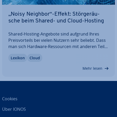
„Noisy Neighbor“-Effekt: Stör­ge­räu­
sche beim Shared- und Cloud-Hosting
Shared-Hosting-Angebote sind aufgrund Ihres
Preis­vor­teils bei vielen Nutzern sehr beliebt. Dass
man sich Hardware-Res­sour­cen mit anderen Teil­
neh­mern teilt, kann aber durchaus zum Problem
Lexikon
Cloud
werden, wenn eine oder mehrere der ge­hos­te­ten
An­wen­dun­gen zu viel Leistung be­an­spru­chen.
Mehr lesen
Was…
Cookies
Über IONOS