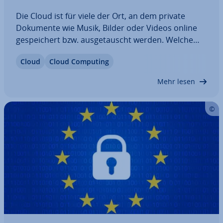
Die Cloud ist für viele der Ort, an dem private
Dokumente wie Musik, Bilder oder Videos online
ge­spei­chert bzw. aus­ge­tauscht werden. Welche
Tech­no­lo­gie ei­gent­lich da­hin­ter­steckt, ist für die
Cloud
Cloud Computing
meisten hingegen eine wolkige An­ge­le­gen­heit.
Wussten Sie zum Beispiel, dass unter anderem…
Mehr lesen