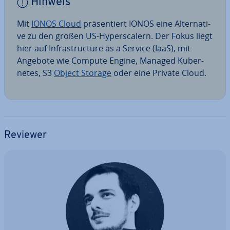
Hinweis
Mit
IONOS Cloud
prä­sen­tiert IONOS eine Al­ter­na­ti­
ve zu den großen US-Hy­pers­ca­lern. Der Fokus liegt
hier auf In­fra­struc­tu­re as a Service (IaaS), mit
Angebote wie Compute Engine, Managed Ku­ber­
netes, S3
Object Storage
oder eine Private Cloud.
Reviewer