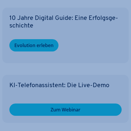
10 Jahre Digital Guide: Eine Er­folgs­ge­
schich­te
Evolution erleben
KI-Te­le­fon­as­sis­tent: Die Live-Demo
Zum Webinar