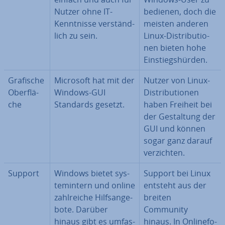
Nutzer ohne IT-
bedienen, doch die
Kennt­nis­se ver­ständ­
meisten anderen
lich zu sein.
Linux-Dis­tri­bu­tio­
nen bieten hohe
Ein­stiegs­hür­den.
Grafische
Microsoft hat mit der
Nutzer von Linux-
Ober­flä­
Windows-GUI
Dis­tri­bu­tio­nen
che
Standards gesetzt.
haben Freiheit bei
der Ge­stal­tung der
GUI und können
sogar ganz darauf
ver­zich­ten.
Support
Windows bietet sys­
Support bei Linux
tem­in­tern und online
entsteht aus der
zahl­rei­che Hilfs­an­ge­
breiten
bo­te. Darüber
Community
hinaus gibt es um­fas­
hinaus. In On­line­fo­