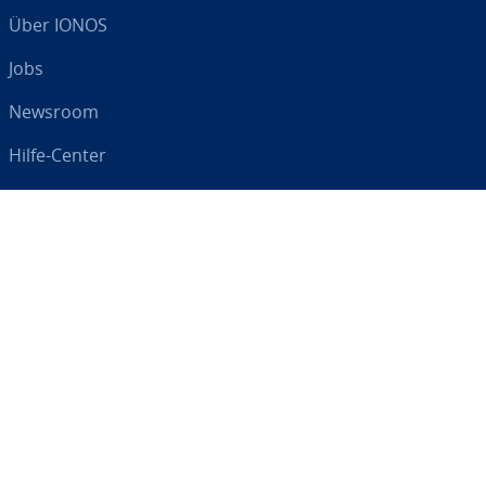
Über IONOS
Jobs
Newsroom
Hilfe-Center
AGB
Da­ten­schutz
Impressum
Digital an Ihrer Seite