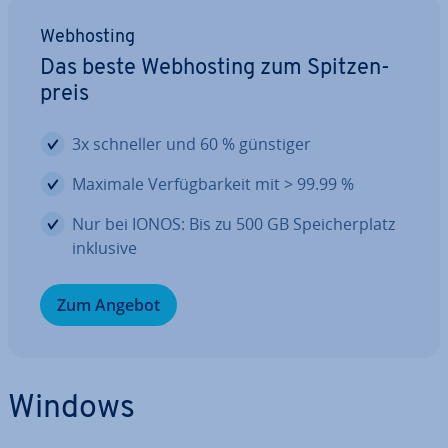
Web­hos­ting
Das beste Web­hos­ting zum Spit­zen­
preis
3x schneller und 60 % günstiger
Maximale Ver­füg­bar­keit mit > 99.99 %
Nur bei IONOS: Bis zu 500 GB Spei­cher­platz
inklusive
Zum Angebot
Windows