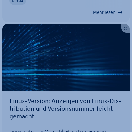
Linux
SELinux auf das Nötigste begrenzt. Dadurch
können Ad­mi­nis­tra­to­ren laufende Prozesse
Mehr lesen
besser…
Linux-Version: Anzeigen von Linux-Dis­
tri­bu­ti­on und Ver­si­ons­num­mer leicht
gemacht
Linux bietet die Mög­lich­keit, sich in wenigen