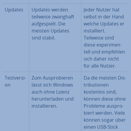
Updates
Updates werden
Jeder Nutzer hat
teilweise zwanghaft
selbst in der Hand
auf­ge­spielt. Die
welche Updates er
meisten Updates
in­stal­liert.
sind stabil.
Teilweise sind
diese ex­pe­ri­men­
tell und empfehlen
sich daher nicht
für alle Nutzer.
Test­ver­si­
Zum Aus­pro­bie­ren
Da die meisten Dis­
on
lässt sich Windows
tri­bu­tio­nen
auch ohne Lizenz
kostenlos sind,
her­un­ter­la­den und
können diese ohne
in­stal­lie­ren.
Probleme aus­pro­
biert werden. Viele
können sogar über
einen USB-Stick