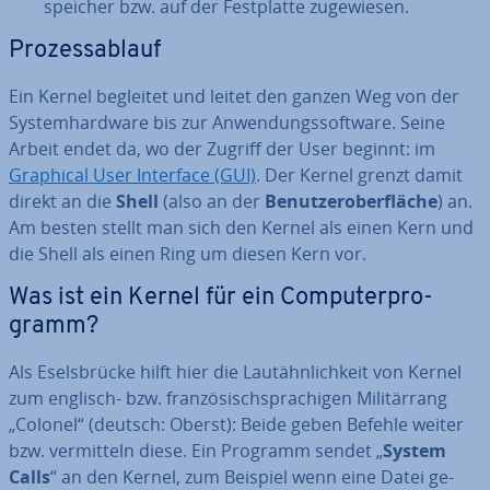
spei­cher bzw. auf der Fest­plat­te zu­ge­wie­sen.
Pro­zess­ab­lauf
Ein Kernel begleitet und leitet den ganzen Weg von der
Sys­tem­hard­ware bis zur An­wen­dungs­soft­ware. Seine
Arbeit endet da, wo der Zugriff der User beginnt: im
Graphical User Interface (GUI)
. Der Kernel grenzt damit
direkt an die
Shell
(also an der
Be­nut­zer­ober­flä­che
) an.
Am besten stellt man sich den Kernel als einen Kern und
die Shell als einen Ring um diesen Kern vor.
Was ist ein Kernel für ein Com­pu­ter­pro­
gramm?
Als Esels­brü­cke hilft hier die Laut­ähn­lich­keit von Kernel
zum englisch- bzw. fran­zö­sisch­spra­chi­gen Mi­li­tär­rang
„Colonel“ (deutsch: Oberst): Beide geben Befehle weiter
bzw. ver­mit­teln diese. Ein Programm sendet „
System
Calls
“ an den Kernel, zum Beispiel wenn eine Datei ge­