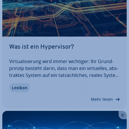
Was ist ein Hy­per­vi­sor?
Vir­tua­li­sie­rung wird immer wichtiger: Ihr Grund­
prin­zip besteht darin, dass man ein vir­tu­el­les, abs­
trak­tes System auf ein tat­säch­li­ches, reales System
aufsetzt. Sowohl Software als auch Hardware
Lexikon
lassen sich auf diese Weise abbilden. Um eine Ver­
bin­dung zwischen dem ei­gent­li­chen und…
Mehr lesen