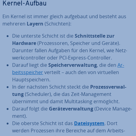
Kernel-Aufbau
Ein Kernel ist immer gleich aufgebaut und besteht aus
mehreren
Layern
(Schichten):
Die unterste Schicht ist die
Schnitt­stel­le zur
Hardware
(Pro­zes­so­ren, Speicher und Geräte).
Darunter fallen Aufgaben für den Kernel, wie Netz­
werk­con­trol­ler oder PCI-Express-Con­trol­ler.
Darauf liegt die
Spei­cher­ver­wal­tung
, die den
Ar­
beits­spei­cher
verteilt – auch den von vir­tu­el­len
Haupt­spei­chern.
In der nächsten Schicht steckt die
Pro­zess­ver­wal­
tung
(Scheduler), die das Zeit-Ma­nage­ment
übernimmt und damit Mul­ti­tas­king er­mög­licht.
Darauf folgt die
Ge­rä­te­ver­wal­tung
(Device Ma­nage­
ment).
Die oberste Schicht ist das
Da­tei­sys­tem
. Dort
werden Prozessen ihre Bereiche auf dem Ar­beits­