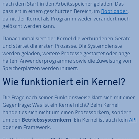
nach dem Start in den Ar­beits­spei­cher geladen. Das
passiert in einem ge­schütz­ten Bereich, im
Boot­loa­der
,
damit der Kernel als Programm weder verändert noch
gelöscht werden kann.
Danach in­itia­li­siert der Kernel die ver­bun­de­nen Geräte
und startet die ersten Prozesse. Die Sys­tem­diens­te
werden geladen, weitere Prozesse gestartet oder an­ge­
hal­ten, An­wen­der­pro­gram­me sowie die Zuweisung von
Spei­cher­plät­zen werden initiiert.
Wie funk­tio­niert ein Kernel?
Die Frage nach seiner Funk­ti­ons­wei­se klärt sich mit einer
Ge­gen­fra­ge: Was ist ein Kernel nicht? Beim Kernel
handelt es sich nicht um einen Pro­zes­sor­kern, sondern
um den
Be­triebs­sys­tem­kern
. Ein Kernel ist auch kein
API
oder ein Framework.