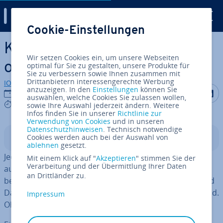
Digital Guide
Cookie-Einstellungen
Zum Haupt­in­halt springen
Kernel – Aufgaben, Funk­ti­
Wir setzen Cookies ein, um unsere Webseiten
ons­wei­se und Arten
optimal für Sie zu gestalten, unsere Produkte für
Sie zu verbessern sowie Ihnen zusammen mit
Drittanbietern interessengerechte Werbung
IONOS Redaktion
anzuzeigen. In den
Einstellungen
können Sie
Auf Facebo
Auf Tw
A
29.12.2020
auswählen, welche Cookies Sie zulassen wollen,
7 mins
sowie Ihre Auswahl jederzeit ändern. Weitere
Infos finden Sie in unserer
Richtlinie zur
Verwendung von Cookies
und in unseren
Datenschutzhinweisen
. Technisch notwendige
Cookies werden auch bei der Auswahl von
In­halts­ver­zeich­nis
ablehnen
gesetzt.
Jeder, der mit einem
Be­triebs­sys­tem
arbeitet, arbeitet
Mit einem Klick auf "
Akzeptieren
" stimmen Sie der
Verarbeitung und der Übermittlung Ihrer Daten
auch mit einem Kernel. In der Regel ohne es zu
an Drittländer zu.
bemerken. Denn der Kernel überwacht die Prozess- und
Da­ten­or­ga­ni­sa­ti­on eines jeden Rechners im Hin­ter­grund.
Impressum
Ohne ihn läuft praktisch nichts.