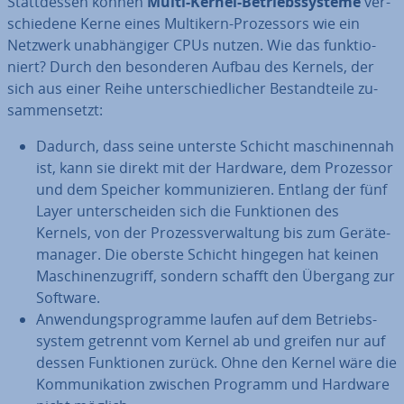
Statt­des­sen können
Multi-Kernel-Be­triebs­sys­te­me
ver­
schie­de­ne Kerne eines Multikern-Pro­zes­sors wie ein
Netzwerk un­ab­hän­gi­ger CPUs nutzen. Wie das funk­tio­
niert? Durch den be­son­de­ren Aufbau des Kernels, der
sich aus einer Reihe un­ter­schied­li­cher Be­stand­tei­le zu­
sam­men­setzt:
Dadurch, dass seine unterste Schicht ma­schi­nen­nah
ist, kann sie direkt mit der Hardware, dem Prozessor
und dem Speicher kom­mu­ni­zie­ren. Entlang der fünf
Layer un­ter­schei­den sich die Funk­tio­nen des
Kernels, von der Pro­zess­ver­wal­tung bis zum Ge­rä­te­
ma­na­ger. Die oberste Schicht hingegen hat keinen
Ma­schi­nen­zu­griff, sondern schafft den Übergang zur
Software.
An­wen­dungs­pro­gram­me laufen auf dem Be­triebs­
sys­tem getrennt vom Kernel ab und greifen nur auf
dessen Funk­tio­nen zurück. Ohne den Kernel wäre die
Kom­mu­ni­ka­ti­on zwischen Programm und Hardware