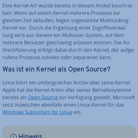
Eine Kernel-Art wurde bereits in diesem Artikel be­schrie­
ben: Wenn auf einem Kernel mehrere Prozesse zur
gleichen Zeit ablaufen, liegen so­ge­nann­te Mul­ti­tas­king-
Kernel vor. Durch die Ergänzung einer Zu­griffs­ver­wal­
tung wird aus diesem ein Multiuser-System, auf dem
mehrere Benutzer gleich­zei­tig arbeiten können. Die Au­
then­ti­fi­zie­rung erfolgt dabei durch den Kernel, der auf­ge­
ru­fe­ne Prozesse zuteilen oder se­pa­rie­ren kann.
Was ist ein Kernel als Open Source?
Linux führt ein um­fang­rei­ches Archiv über seine Kernel.
Apple hat die Kernel-Arten aller seiner Be­triebs­sys­te­me
bereits als
Open Source
zur Verfügung gestellt. Microsoft
setzt in­zwi­schen ebenfalls einen Linux-Kernel für das
Windows Subsystem for Linux
ein.
Hinweis