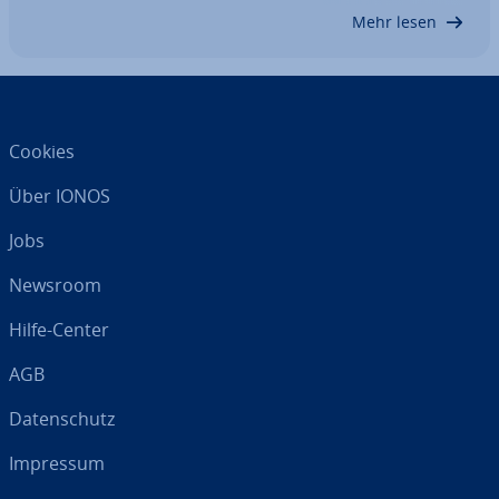
komplexe An­wen­dun­gen wie Docker in der…
Mehr lesen
Cookies
Über IONOS
Jobs
Newsroom
Hilfe-Center
AGB
Da­ten­schutz
Impressum