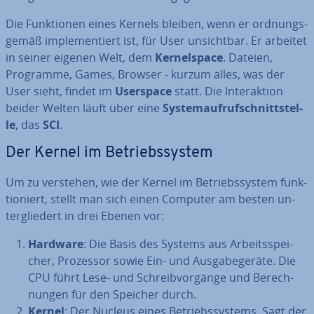
Die Funk­tio­nen eines Kernels bleiben, wenn er ord­nungs­
ge­mäß im­ple­men­tiert ist, für User un­sicht­bar. Er arbeitet
in seiner eigenen Welt, dem
Ker­nel­space
. Dateien,
Programme, Games, Browser - kurzum alles, was der
User sieht, findet im
Userspace
statt. Die In­ter­ak­ti­on
beider Welten läuft über eine
Sys­tem­auf­ruf­schnitt­stel­
le
, das
SCI
.
Der Kernel im Be­triebs­sys­tem
Um zu verstehen, wie der Kernel im Be­triebs­sys­tem funk­
tio­niert, stellt man sich einen Computer am besten un­
ter­glie­dert in drei Ebenen vor:
Hardware
: Die Basis des Systems aus Ar­beits­spei­
cher, Prozessor sowie Ein- und Aus­ga­be­ge­rä­te. Die
CPU führt Lese- und Schreib­vor­gän­ge und Be­rech­
nun­gen für den Speicher durch.
Kernel
: Der Nucleus eines Be­triebs­sys­tems. Sagt der