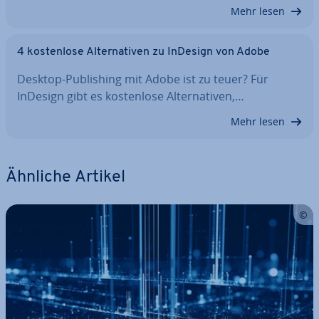
Mehr lesen
4 kos­ten­lo­se Al­ter­na­ti­ven zu InDesign von Adobe
Desktop-Pu­bli­shing mit Adobe ist zu teuer? Für
InDesign gibt es kos­ten­lo­se Al­ter­na­ti­ven,…
Mehr lesen
Ähnliche Artikel