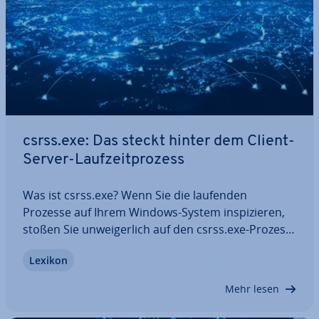
csrss.exe: Das steckt hinter dem Client-
Server-Lauf­zeit­pro­zess
Was ist csrss.exe? Wenn Sie die laufenden
Prozesse auf Ihrem Windows-System in­spi­zie­ren,
stoßen Sie un­wei­ger­lich auf den csrss.exe-Prozess.
Ohne ihn ist das System nicht lauffähig, denn er
Lexikon
übernimmt wichtige Aufgaben wie das Starten von
Prozessen. Besteht ein Vi­ren­ver­dachts­fall…
Mehr lesen