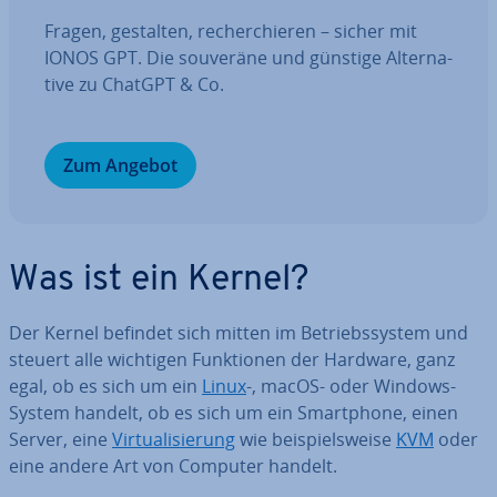
Fragen, gestalten, re­cher­chie­ren – sicher mit
IONOS GPT. Die souveräne und günstige Al­ter­na­
ti­ve zu ChatGPT & Co.
Zum Angebot
Was ist ein Kernel?
Der Kernel befindet sich mitten im Be­triebs­sys­tem und
steuert alle wichtigen Funk­tio­nen der Hardware, ganz
egal, ob es sich um ein
Linux
-, macOS- oder Windows-
System handelt, ob es sich um ein Smart­phone, einen
Server, eine
Vir­tua­li­sie­rung
wie bei­spiels­wei­se
KVM
oder
eine andere Art von Computer handelt.