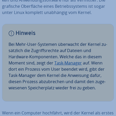
ken und An­wen­dungs­soft­ware nur als Ver­mitt­ler. Die
grafische Ober­flä­che eines Be­triebs­sys­tems ist sogar
unter Linux komplett un­ab­hän­gig vom Kernel.
Hinweis
Bei Mehr-User-Systemen überwacht der Kernel zu­
sätz­lich die Zu­griffs­rech­te auf Dateien und
Hardware-Kom­po­nen­ten. Welche das in diesem
Moment sind, zeigt der
Task-Manager
auf. Wenn
dort ein Prozess vom User beendet wird, gibt der
Task-Manager dem Kernel die Anweisung dafür,
diesen Prozess ab­zu­bre­chen und damit den zu­ge­
wie­se­nen Spei­cher­platz wieder frei zu geben.
Wenn ein Computer hochfährt, wird der Kernel als erstes