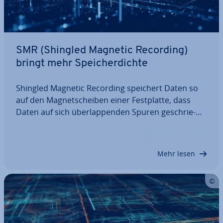
SMR (Shingled Magnetic Recording)
bringt mehr Spei­cher­dich­te
Shingled Magnetic Recording speichert Daten so
auf den Ma­gnet­schei­ben einer Fest­plat­te, dass
Daten auf sich über­lap­pen­den Spuren ge­schrie­
ben werden. Bei her­kömm­li­chen Fest­plat­ten sind
diese streng von­ein­an­der getrennt. Das hat zur
Folge, dass SMR mehr Spei­cher­platz auf einen
Mehr lesen
Zoll…