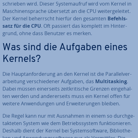
schrie­ben wird. Dieser Sys­tem­auf­ruf wird vom Kernel in
Ma­schi­nen­spra­che übersetzt an die CPU wei­ter­ge­lei­tet.
Der Kernel be­herrscht hierfür den gesamten
Be­fehls­
satz für die CPU
. Oft passiert das komplett im Hin­ter­
grund, ohne dass Benutzer es merken.
Was sind die Aufgaben eines
Kernels?
Die Haupt­an­for­de­rung an den Kernel ist die Par­al­lel­ver­
ar­bei­tung ver­schie­de­ner Aufgaben, das
Mul­ti­tas­king
.
Dabei müssen ei­ner­seits zeit­kri­ti­sche Grenzen ein­ge­hal­
ten werden und an­de­rer­seits muss ein Kernel offen für
weitere An­wen­dun­gen und Er­wei­te­run­gen bleiben.
Die Regel kann nur mit Ausnahmen in einem so durch­ge­
tak­te­ten System wie dem Be­triebs­sys­tem funk­tio­nie­ren.
Deshalb dient der Kernel bei Sys­tem­soft­ware, Bi­blio­the­