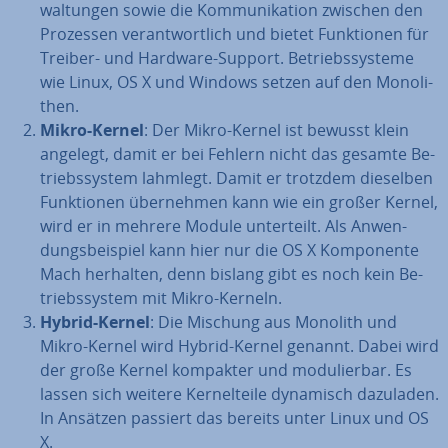
wal­tun­gen sowie die Kom­mu­ni­ka­ti­on zwischen den
Prozessen ver­ant­wort­lich und bietet Funk­tio­nen für
Treiber- und Hardware-Support. Be­triebs­sys­te­me
wie Linux, OS X und Windows setzen auf den Mo­no­li­
then.
Mikro-Kernel
: Der Mikro-Kernel ist bewusst klein
angelegt, damit er bei Fehlern nicht das gesamte Be­
triebs­sys­tem lahmlegt. Damit er trotzdem dieselben
Funk­tio­nen über­neh­men kann wie ein großer Kernel,
wird er in mehrere Module un­ter­teilt. Als An­wen­
dungs­bei­spiel kann hier nur die OS X Kom­po­nen­te
Mach herhalten, denn bislang gibt es noch kein Be­
triebs­sys­tem mit Mikro-Kerneln.
Hybrid-Kernel
: Die Mischung aus Monolith und
Mikro-Kernel wird Hybrid-Kernel genannt. Dabei wird
der große Kernel kompakter und mo­du­lier­bar. Es
lassen sich weitere Ker­nel­tei­le dynamisch dazuladen.
In Ansätzen passiert das bereits unter Linux und OS
X.