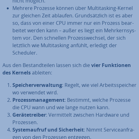
nicht möglich.
Mehrere Prozesse können über Mul­ti­tas­king-Kernel
zur gleichen Zeit ablaufen. Grund­sätz­lich ist es aber
so, dass von einer CPU immer nur ein Prozess be­ar­
bei­tet werden kann – außer es liegt ein Mehr­kern­sys­
tem vor. Den schnellen Pro­zess­wech­sel, der sich
letztlich wie Mul­ti­tas­king anfühlt, erledigt der
Scheduler.
Aus den Be­stand­tei­len lassen sich die
vier Funk­tio­nen
des Kernels
ableiten:
Spei­cher­ver­wal­tung
: Regelt, wie viel Ar­beits­spei­cher
wo verwendet wird.
Pro­zess­ma­nage­ment
: Bestimmt, welche Prozesse
die CPU wann und wie lange nutzen kann.
Ge­rä­te­trei­ber
: Ver­mit­telt zwischen Hardware und
Prozessen.
Sys­tem­auf­ruf und Si­cher­heit
: Nimmt Ser­vice­an­fra­
gen von den Prozessen entgegen.