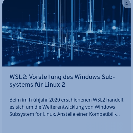
WSL2: Vor­stel­lung des Windows Sub­
sys­tems für Linux 2
Beim im Frühjahr 2020 er­schie­ne­nen WSL2 handelt
es sich um die Wei­ter­ent­wick­lung von Windows
Subsystem for Linux. Anstelle einer Kom­pa­ti­bi­li­
täts­schicht setzt WSL2 auf die Vir­tua­li­sie­rung eines
kom­plet­ten Linux-Kernels. Damit lassen sich auch