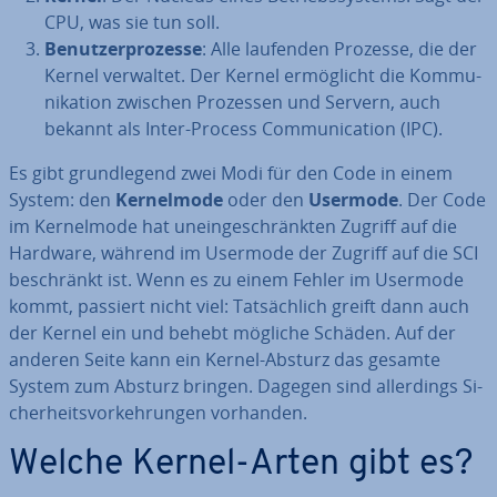
CPU, was sie tun soll.
Be­nut­zer­pro­zes­se
: Alle laufenden Prozesse, die der
Kernel verwaltet. Der Kernel er­mög­licht die Kom­mu­
ni­ka­ti­on zwischen Prozessen und Servern, auch
bekannt als Inter-Process Com­mu­ni­ca­ti­on (IPC).
Es gibt grund­le­gend zwei Modi für den Code in einem
System: den
Ker­nel­mo­de
oder den
Usermode
. Der Code
im Ker­nel­mo­de hat un­ein­ge­schränk­ten Zugriff auf die
Hardware, während im Usermode der Zugriff auf die SCI
be­schränkt ist. Wenn es zu einem Fehler im Usermode
kommt, passiert nicht viel: Tat­säch­lich greift dann auch
der Kernel ein und behebt mögliche Schäden. Auf der
anderen Seite kann ein Kernel-Absturz das gesamte
System zum Absturz bringen. Dagegen sind al­ler­dings Si­
cher­heits­vor­keh­run­gen vorhanden.
Welche Kernel-Arten gibt es?