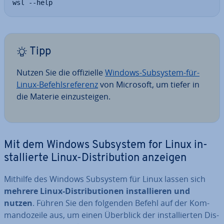
wsl --help
Tipp
Nutzen Sie die of­fi­zi­el­le
Windows-Subsystem-für-
Linux-Be­fehls­re­fe­renz
von Microsoft, um tiefer in
die Materie ein­zu­stei­gen.
Mit dem Windows Subsystem for Linux in­
stal­lier­te Linux-Dis­tri­bu­ti­on anzeigen
Mithilfe des Windows Subsystem für Linux lassen sich
mehrere Linux-Dis­tri­bu­tio­nen in­stal­lie­ren und
nutzen
. Führen Sie den folgenden Befehl auf der Kom­
man­do­zei­le aus, um einen Überblick der in­stal­lier­ten Dis­