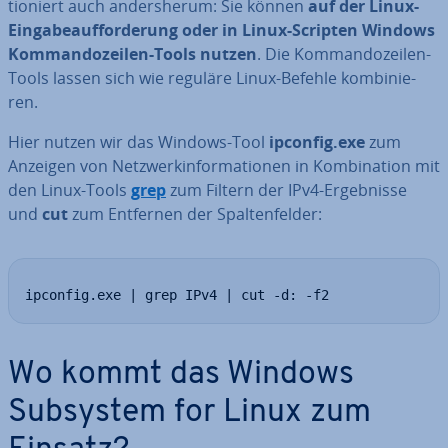
tio­niert auch an­ders­her­um: Sie können
auf der Linux-
Ein­ga­be­auf­for­de­rung oder in Linux-Scripten Windows
Kom­man­do­zei­len-Tools nutzen
. Die Kom­man­do­zei­len-
Tools lassen sich wie reguläre Linux-Befehle kom­bi­nie­
ren.
Hier nutzen wir das Windows-Tool
ipconfig.exe
zum
Anzeigen von Netz­werk­in­for­ma­tio­nen in Kom­bi­na­ti­on mit
den Linux-Tools
grep
zum Filtern der IPv4-Er­geb­nis­se
und
cut
zum Entfernen der Spal­ten­fel­der:
ipconfig.exe | grep IPv4 | cut -d: -f2
Wo kommt das Windows
Subsystem for Linux zum