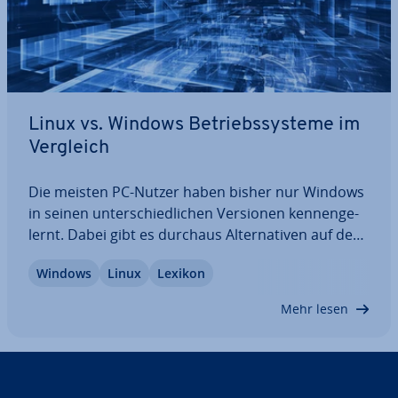
Linux vs. Windows Be­triebs­sys­te­me im
Vergleich
Die meisten PC-Nutzer haben bisher nur Windows
in seinen un­ter­schied­li­chen Versionen ken­nen­ge­
lernt. Dabei gibt es durchaus Al­ter­na­ti­ven auf dem
Markt der Be­triebs­sys­te­me: Linux-Dis­tri­bu­tio­nen
Windows
Linux
Lexikon
bieten viele Vorteile gegenüber dem Produkt von
Microsoft. Ein un­über­leg­ter Wechsel ist…
Mehr lesen