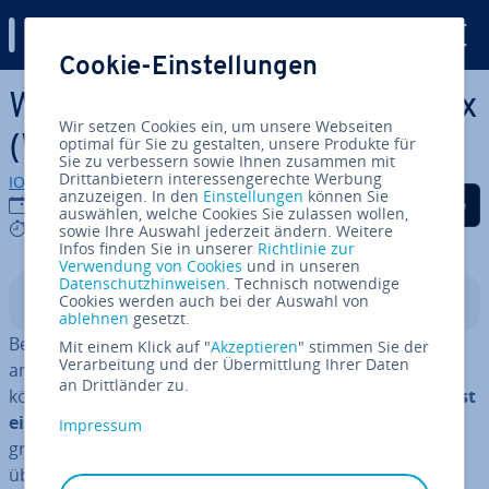
Digital Guide
Cookie-Einstellungen
Zum Haupt­in­halt springen
Windows Subsystem for Linux
Wir setzen Cookies ein, um unsere Webseiten
(WSL) vor­ge­stellt
optimal für Sie zu gestalten, unsere Produkte für
Sie zu verbessern sowie Ihnen zusammen mit
Drittanbietern interessengerechte Werbung
IONOS Redaktion
anzuzeigen. In den
Einstellungen
können Sie
Auf Facebook teilen
Auf Twitter teilen
Auf LinkedIn tei
28.12.2020
auswählen, welche Cookies Sie zulassen wollen,
8 mins
sowie Ihre Auswahl jederzeit ändern. Weitere
Infos finden Sie in unserer
Richtlinie zur
Verwendung von Cookies
und in unseren
Datenschutzhinweisen
. Technisch notwendige
Cookies werden auch bei der Auswahl von
In­halts­ver­zeich­nis
ablehnen
gesetzt.
Bei Windows und Linux handelt es sich um die weltweit
Mit einem Klick auf "
Akzeptieren
" stimmen Sie der
Verarbeitung und der Übermittlung Ihrer Daten
am häu­figs­ten ein­ge­setz­ten
Be­triebs­sys­te­me
. Dabei
an Drittländer zu.
könnten beide un­ter­schied­li­cher nicht sein:
Windows ist
ein kom­mer­zi­el­les Produkt von Microsoft
, einem der
Impressum
größten Software-Un­ter­neh­men der Welt. Dem­ge­gen­
über ist Linux als „Free and Open Source Software“