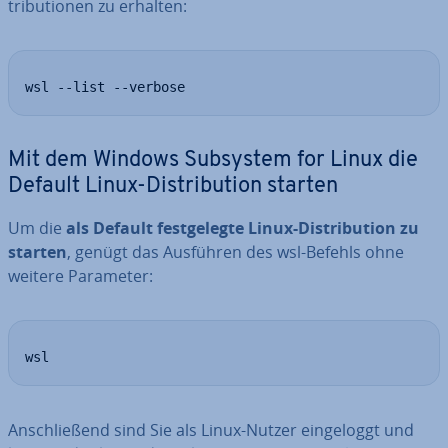
tri­bu­tio­nen zu erhalten:
wsl --list --verbose
Mit dem Windows Subsystem for Linux die
Default Linux-Dis­tri­bu­ti­on starten
Um die
als Default fest­ge­leg­te Linux-Dis­tri­bu­ti­on zu
starten
, genügt das Ausführen des wsl-Befehls ohne
weitere Parameter:
wsl
An­schlie­ßend sind Sie als Linux-Nutzer ein­ge­loggt und