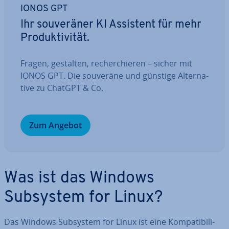
IONOS GPT
Ihr sou­ve­rä­ner KI Assistent für mehr
Pro­duk­ti­vi­tät.
Fragen, gestalten, re­cher­chie­ren – sicher mit
IONOS GPT. Die souveräne und günstige Al­ter­na­
ti­ve zu ChatGPT & Co.
Zum Angebot
Was ist das Windows
Subsystem for Linux?
Das Windows Subsystem for Linux ist eine Kom­pa­ti­bi­li­