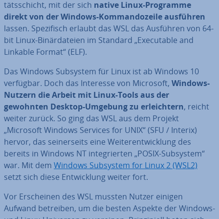
täts­schicht, mit der sich
native Linux-Programme
direkt von der Windows-Kom­man­do­zei­le ausführen
lassen. Spe­zi­fisch erlaubt das WSL das Ausführen von 64-
bit Linux-Bi­när­da­tei­en im Standard „Exe­cu­ta­ble and
Linkable Format“ (ELF).
Das Windows Subsystem für Linux ist ab Windows 10
verfügbar. Doch das Interesse von Microsoft,
Windows-
Nutzern die Arbeit mit Linux-Tools aus der
gewohnten Desktop-Umgebung zu er­leich­tern
, reicht
weiter zurück. So ging das WSL aus dem Projekt
„Microsoft Windows Services for UNIX“ (SFU / Interix)
hervor, das sei­ner­seits eine Wei­ter­ent­wick­lung des
bereits in Windows NT in­te­grier­ten „POSIX-Subsystem“
war. Mit dem
Windows Subsystem for Linux 2 (WSL2)
setzt sich diese Ent­wick­lung weiter fort.
Vor Er­schei­nen des WSL mussten Nutzer einigen
Aufwand betreiben, um die besten Aspekte der Windows-