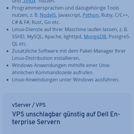
und „
tmux
“ nutzen.
Pro­gram­mier­spra­chen und da­zu­ge­hö­ri­ge Tools
nutzen, z. B.
NodeJS
, Ja­va­script,
Python
, Ruby, C/C++,
C# & F#, Rust, Go etc.
Linux-Dienste auf Ihrer Maschine laufen lassen, z. B.
SSHD, MySQL, Apache, lighttpd,
MongoDB
, Post­greS­
QL etc.
Zu­sätz­li­che Software mit dem Paket-Manager Ihrer
Linux-Dis­tri­bu­ti­on in­stal­lie­ren.
Windows-An­wen­dun­gen mithilfe einer Unix-
ähnlichen Kom­man­do­zei­le aufrufen.
Linux-An­wen­dun­gen unter Windows ausführen.
vServer / VPS
VPS un­schlag­bar günstig auf Dell En­
ter­pri­se Servern