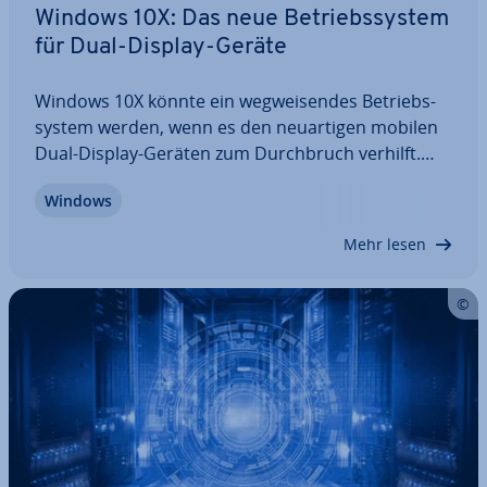
Windows 10X: Das neue Be­triebs­sys­tem
für Dual-Display-Geräte
Windows 10X könnte ein weg­wei­sen­des Be­triebs­
sys­tem werden, wenn es den neu­ar­ti­gen mobilen
Dual-Display-Geräten zum Durch­bruch verhilft.
Wir erklären, was die Be­son­der­hei­ten des neuen
Windows
Be­triebs­sys­tems sind und welche Stra­te­gien
Microsoft aktuell mit dem Windows 10-Ableger
Mehr lesen
verfolgt.…