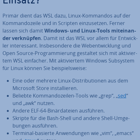
Einsatz?
Primär dient das WSL dazu, Linux-Kommandos auf der
Kom­man­do­zei­le und in Scripten ein­zu­set­zen. Ferner
lassen sich damit
Windows- und Linux-Tools mit­ein­an­
der ver­knüp­fen
. Damit ist das WSL vor allem für Ent­wick­
ler in­ter­es­sant. Ins­be­son­de­re die Web­ent­wick­lung und
Open Source-Pro­gram­mie­rung gestaltet sich mit ak­ti­vier­
tem WSL einfacher. Mit ak­ti­vier­tem Windows Subsystem
für Linux können Sie bei­spiels­wei­se:
Eine oder mehrere Linux-Dis­tri­bu­tio­nen aus dem
Microsoft Store in­stal­lie­ren.
Beliebte Kom­man­do­zei­len-Tools wie „grep“, „
sed
“
und „awk“ nutzen.
Andere ELF-64-Bi­när­da­tei­en ausführen.
Skripte für die Bash-Shell und andere Shell-Um­ge­
bun­gen ausführen.
Terminal-basierte An­wen­dun­gen wie „vim“, „emacs“