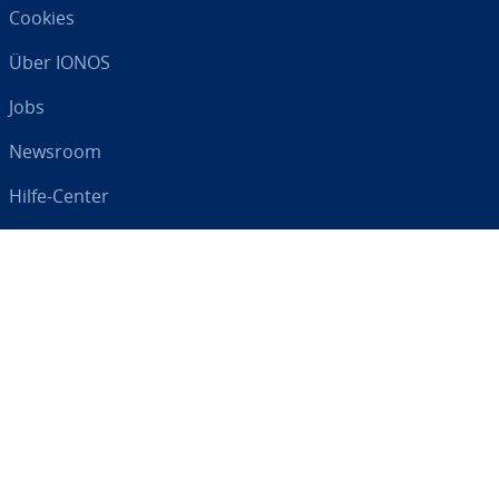
Cookies
Über IONOS
Jobs
Newsroom
Hilfe-Center
AGB
Da­ten­schutz
Impressum
Digital an Ihrer Seite