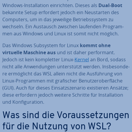
Windows-In­stal­la­ti­on ein­rich­ten. Dieses als
Dual-Boot
bekannte Setup erfordert jedoch ein Neu­star­ten des
Computers, um in das jeweilige Be­triebs­sys­tem zu
wechseln. Ein Austausch zwischen laufenden Pro­gram­
men aus Windows und Linux ist somit nicht möglich.
Das Windows Subsystem for Linux
kommt ohne
virtuelle Maschine aus
und ist daher per­for­mant.
Jedoch ist kein kom­plet­ter Linux-
Kernel
an Bord, sodass
nicht alle An­wen­dun­gen un­ter­stützt werden. Ins­be­son­de­
re er­mög­licht das WSL allein nicht die Aus­füh­rung von
Linux-Pro­gram­men mit gra­fi­scher Be­nut­zer­ober­flä­che
(GUI). Auch für dieses Ein­satz­sze­na­rio exis­tie­ren Ansätze;
diese erfordern jedoch weitere Schritte für In­stal­la­ti­on
und Kon­fi­gu­ra­ti­on.
Was sind die Vor­aus­set­zun­gen
für die Nutzung von WSL?