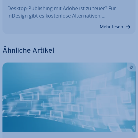
Desktop-Pu­bli­shing mit Adobe ist zu teuer? Für
InDesign gibt es kos­ten­lo­se Al­ter­na­ti­ven,…
Mehr lesen
Ähnliche Artikel