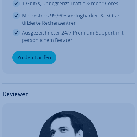
1 Gbit/s, un­be­grenzt Traffic & mehr Cores
Min­des­tens 99,99% Ver­füg­bar­keit & ISO-zer­
ti­fi­zier­te Re­chen­zen­tren
Aus­ge­zeich­ne­ter 24/7 Premium-Support mit
per­sön­li­chem Berater
Zu den Tarifen
Reviewer