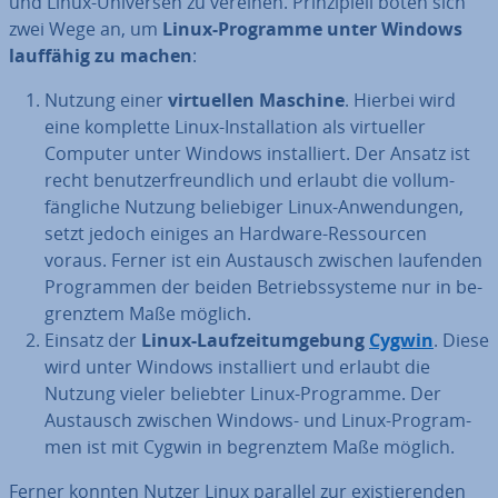
und Linux-Universen zu vereinen. Prin­zi­pi­ell boten sich
zwei Wege an, um
Linux-Programme unter Windows
lauffähig zu machen
:
Nutzung einer
vir­tu­el­len Maschine
. Hierbei wird
eine komplette Linux-In­stal­la­ti­on als vir­tu­el­ler
Computer unter Windows in­stal­liert. Der Ansatz ist
recht be­nut­zer­freund­lich und erlaubt die voll­um­
fäng­li­che Nutzung be­lie­bi­ger Linux-An­wen­dun­gen,
setzt jedoch einiges an Hardware-Res­sour­cen
voraus. Ferner ist ein Austausch zwischen laufenden
Pro­gram­men der beiden Be­triebs­sys­te­me nur in be­
grenz­tem Maße möglich.
Einsatz der
Linux-Lauf­zeit­um­ge­bung
Cygwin
. Diese
wird unter Windows in­stal­liert und erlaubt die
Nutzung vieler beliebter Linux-Programme. Der
Austausch zwischen Windows- und Linux-Pro­gram­
men ist mit Cygwin in be­grenz­tem Maße möglich.
Ferner konnten Nutzer Linux parallel zur exis­tie­ren­den