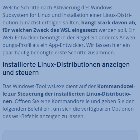
Welche Schritte nach Ak­ti­vie­rung des Windows
Subsystem for Linux und In­stal­la­ti­on einer Linux-Dis­tri­
bu­ti­on zunächst erfolgen sollten,
hängt stark davon ab,
für welchen Zweck das WSL ein­ge­setzt
werden soll. Ein
Web-Ent­wick­ler benötigt in der Regel ein anderes An­wen­
dungs-Profil als ein App-Ent­wick­ler. Wir fassen hier ein
paar häufig benötigte erste Schritte zusammen.
In­stal­lier­te Linux-Dis­tri­bu­tio­nen anzeigen
und steuern
Das Windows-Tool wsl.exe dient auf der
Kom­man­do­zei­
le zur Steuerung der in­stal­lier­ten Linux-Dis­tri­bu­tio­
nen
. Öffnen Sie eine Kom­man­do­zei­le und geben Sie den
folgenden Befehl ein, um sich die ver­füg­ba­ren Optionen
des wsl-Befehls anzeigen zu lassen: