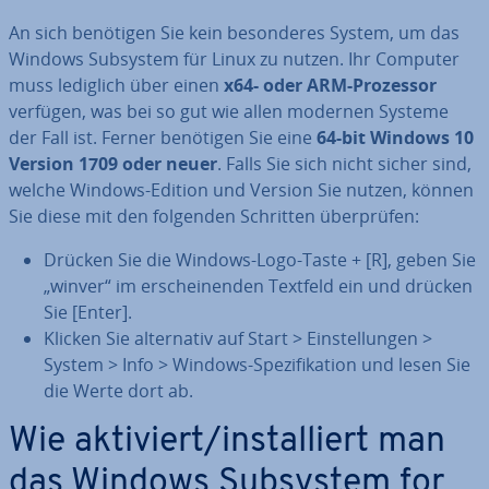
An sich benötigen Sie kein be­son­de­res System, um das
Windows Subsystem für Linux zu nutzen. Ihr Computer
muss lediglich über einen
x64- oder ARM-Prozessor
verfügen, was bei so gut wie allen modernen Systeme
der Fall ist. Ferner benötigen Sie eine
64-bit Windows 10
Version 1709 oder neuer
. Falls Sie sich nicht sicher sind,
welche Windows-Edition und Version Sie nutzen, können
Sie diese mit den folgenden Schritten über­prü­fen:
Drücken Sie die Windows-Logo-Taste + [R], geben Sie
„winver“ im er­schei­nen­den Textfeld ein und drücken
Sie [Enter].
Klicken Sie al­ter­na­tiv auf Start > Ein­stel­lun­gen >
System > Info > Windows-Spe­zi­fi­ka­ti­on und lesen Sie
die Werte dort ab.
Wie aktiviert/in­stal­liert man
das Windows Subsystem for