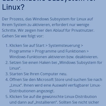
Linux?
Der Prozess, das Windows Subsystem for Linux auf
Ihrem System zu ak­ti­vie­ren, erfordert nur wenige
Schritte. Wir zeigen hier den Ablauf für Pri­vat­nut­zer.
Gehen Sie wie folgt vor:
Klicken Sie auf Start > Sys­tem­steue­rung >
Programme > Programme und Funk­tio­nen >
Windows-Funk­tio­nen ak­ti­vie­ren bzw. de­ak­ti­vie­ren.
Setzen Sie einen Haken bei „Windows Subsystem for
Linux“.
Starten Sie Ihren Computer neu.
Öffnen Sie den Microsoft Store und suchen Sie nach
„Linux“. Ihnen wird eine Auswahl ver­füg­ba­rer Linux-
Dis­tri­bu­tio­nen angezeigt.
Klicken Sie auf die ge­wünsch­te Linux-Dis­tri­bu­ti­on
und dann auf „In­stal­lie­ren“. Sollten Sie nicht sicher