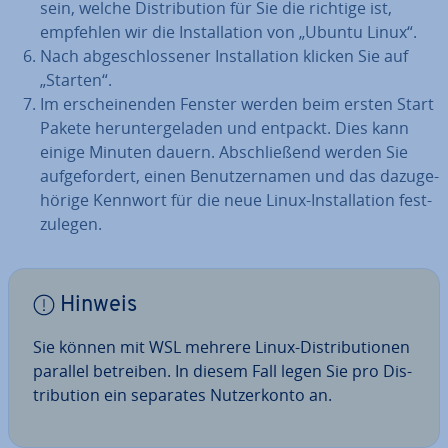
sein, welche Dis­tri­bu­ti­on für Sie die richtige ist,
empfehlen wir die In­stal­la­ti­on von „Ubuntu Linux“.
Nach ab­ge­schlos­se­ner In­stal­la­ti­on klicken Sie auf
„Starten“.
Im er­schei­nen­den Fenster werden beim ersten Start
Pakete her­un­ter­ge­la­den und entpackt. Dies kann
einige Minuten dauern. Ab­schlie­ßend werden Sie
auf­ge­for­dert, einen Be­nut­zer­na­men und das da­zu­ge­
hö­ri­ge Kennwort für die neue Linux-In­stal­la­ti­on fest­
zu­le­gen.
Hinweis
Sie können mit WSL mehrere Linux-Dis­tri­bu­tio­nen
parallel betreiben. In diesem Fall legen Sie pro Dis­
tri­bu­ti­on ein separates Nut­zer­kon­to an.