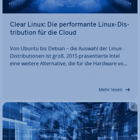
Clear Linux: Die per­for­man­te Linux-Dis­
tri­bu­ti­on für die Cloud
Von Ubuntu bis Debian – die Auswahl der Linux-
Dis­tri­bu­tio­nen ist groß. 2015 prä­sen­tier­te Intel
eine weitere Al­ter­na­ti­ve, die für die Hardware von
Intel maß­ge­schnei­dert ist: das Cloud-Be­triebs­sys­
tem Clear Linux. Mitt­ler­wei­le überzeugt Clear Linux
OS auch für den Desktop und in…
Mehr lesen