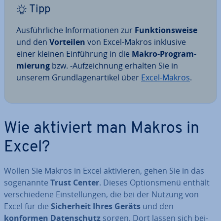
Tipp
Aus­führ­li­che In­for­ma­tio­nen zur
Funk­ti­ons­wei­se
und den
Vorteilen
von Excel-Makros inklusive
einer kleinen Ein­füh­rung in die
Makro-Pro­gram­
mie­rung
bzw. -Auf­zeich­nung erhalten Sie in
unserem Grund­la­gen­ar­ti­kel über
Excel-Makros
.
Wie aktiviert man Makros in
Excel?
Wollen Sie Makros in Excel ak­ti­vie­ren, gehen Sie in das
so­ge­nann­te
Trust Center
. Dieses Op­ti­ons­me­nü enthält
ver­schie­de­ne Ein­stel­lun­gen, die bei der Nutzung von
Excel für die
Si­cher­heit Ihres Geräts
und den
konformen Da­ten­schutz
sorgen. Dort lassen sich bei­