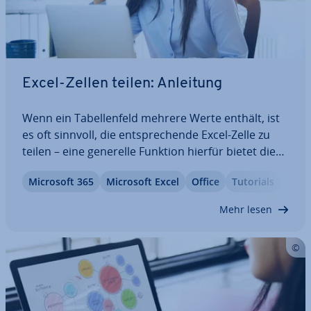
Excel-Zellen teilen: Anleitung
Wenn ein Ta­bel­len­feld mehrere Werte enthält, ist
es oft sinnvoll, die ent­spre­chen­de Excel-Zelle zu
teilen – eine generelle Funktion hierfür bietet die
Microsoft-Ta­bel­len­kal­ku­la­ti­on al­ler­dings nicht. Sie
Microsoft 365
Microsoft Excel
Office
Tutorials
können den Zel­len­in­halt aber durch die Kon­fi­gu­ra­
ti­on und Nutzung von…
Mehr lesen