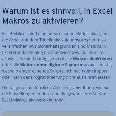
Warum ist es sinnvoll, in Excel
Makros zu ak­ti­vie­ren?
Excel-Makros sind eine her­vor­ra­gen­de Mög­lich­keit, um
die Arbeit mit dem Ta­bel­len­kal­ku­la­ti­ons­pro­gramm zu
ver­ein­fa­chen. Aus Si­cher­heits­grün­den sind Makros in
Excel stan­dard­mä­ßig nicht aktiviert bzw. nur zum Teil
aktiviert. So sind häufig generell alle
Makros de­ak­ti­viert
oder alle
Makros ohne digitale Signatur
aus­ge­schal­tet,
weshalb ent­spre­chen­de Skripte sich nach dem Import
oder nach der Pro­gram­mie­rung nicht ausführen lassen.
Die folgende aus­führ­li­che Anleitung zeigt Ihnen, wie Sie
die Ein­stel­lun­gen ändern und die ge­wünsch­te Art von
Excel-Makros ak­ti­vie­ren können.