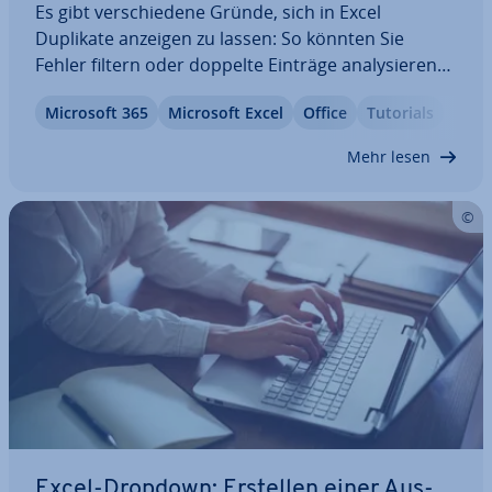
Es gibt ver­schie­de­ne Gründe, sich in Excel
Duplikate anzeigen zu lassen: So könnten Sie
Fehler filtern oder doppelte Einträge ana­ly­sie­ren
wollen. Excel kann Ihnen solche doppelten Werte
Microsoft 365
Microsoft Excel
Office
Tutorials
au­to­ma­tisch anzeigen. Dank farb­li­cher Mar­kie­run­
gen sehen Sie dann auf einen Blick, welche…
Mehr lesen
Excel-Dropdown: Erstellen einer Aus­