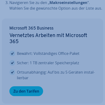
Na­vi­gie­ren Sie zu den „
Ma­kro­ein­stel­lun­gen
“.
Wählen Sie die ge­wünsch­te Option aus der Liste aus.
Microsoft 365 Business
Ver­netz­tes Arbeiten mit Microsoft
365
Bewährt: Voll­stän­di­ges Office-Paket
Sicher: 1 TB zentraler Spei­cher­platz
Orts­un­ab­hän­gig: Auf bis zu 5 Geräten in­stal­
lier­bar
Zu den Tarifen