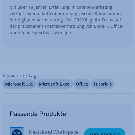
Mit über 18 Jahren Erfahrung im Online-Marketing
verfügt Jeanna Raffa über um­fang­rei­ches Know-how in
der digitalen Ver­mark­tung. Seit 2020 liegt ihr Fokus auf
der pra­xis­na­hen The­men­ver­mitt­lung von E-Mail-, Office-
und Cloud-Speicher-Lösungen.
Verwandte Tags
Microsoft 365
Microsoft Excel
Office
Tutorials
Zum Hauptmenü
Passende Produkte
Nextcloud Workspace
Zum Angebot