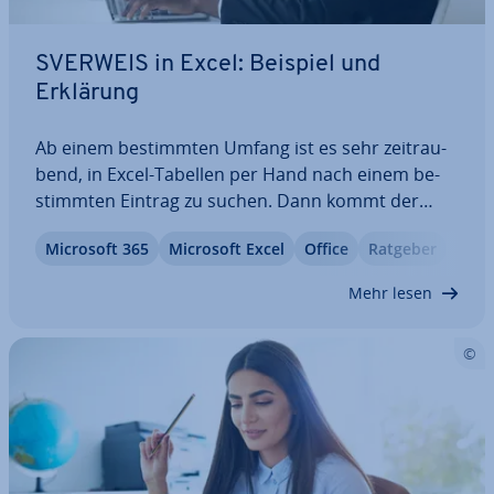
SVERWEIS in Excel: Beispiel und
Erklärung
Ab einem be­stimm­ten Umfang ist es sehr zeit­rau­
bend, in Excel-Tabellen per Hand nach einem be­
stimm­ten Eintrag zu suchen. Dann kommt der
SVERWEIS ins Spiel. Die prak­ti­sche Funktion gibt
Microsoft 365
Microsoft Excel
Office
Ratgeber
Ihnen zum be­nö­tig­ten Such­kri­te­ri­um den ent­spre­
chen­den Wert wieder. Damit auch Sie von der…
Mehr lesen