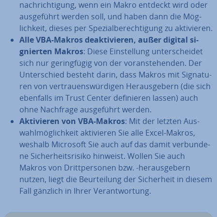
nach­rich­ti­gung, wenn ein Makro entdeckt wird oder
aus­ge­führt werden soll, und haben dann die Mög­
lich­keit, dieses per Spe­zi­al­be­rech­ti­gung zu ak­ti­vie­ren.
Alle VBA-Makros de­ak­ti­vie­ren, außer digital si­
gnier­ten Makros
: Diese Ein­stel­lung un­ter­schei­det
sich nur ge­ring­fü­gig von der vor­an­ste­hen­den. Der
Un­ter­schied besteht darin, dass Makros mit Si­gna­tu­
ren von ver­trau­ens­wür­di­gen Her­aus­ge­bern (die sich
ebenfalls im Trust Center de­fi­nie­ren lassen) auch
ohne Nachfrage aus­ge­führt werden.
Ak­ti­vie­ren von VBA-Makros
: Mit der letzten Aus­
wahl­mög­lich­keit ak­ti­vie­ren Sie alle Excel-Makros,
weshalb Microsoft Sie auch auf das damit ver­bun­de­
ne Si­cher­heits­ri­si­ko hinweist. Wollen Sie auch
Makros von Dritt­per­so­nen bzw. -her­aus­ge­bern
nutzen, liegt die Be­ur­tei­lung der Si­cher­heit in diesem
Fall gänzlich in Ihrer Ver­ant­wor­tung.