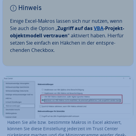
Hinweis
Einige Excel-Makros lassen sich nur nutzen, wenn
Sie auch die Option „
Zugriff auf das
VBA
-Pro­jekt­
ob­jekt­mo­dell vertrauen
“ aktiviert haben. Hierfür
setzen Sie einfach ein Häkchen in der ent­spre­
chen­den Checkbox.
Haben Sie alle bzw. bestimmte Makros in Excel aktiviert,
können Sie diese Ein­stel­lung jederzeit im Trust Center
rück­gän­gig machen und die Mi­ni­pro­gram­me wieder de­ak­