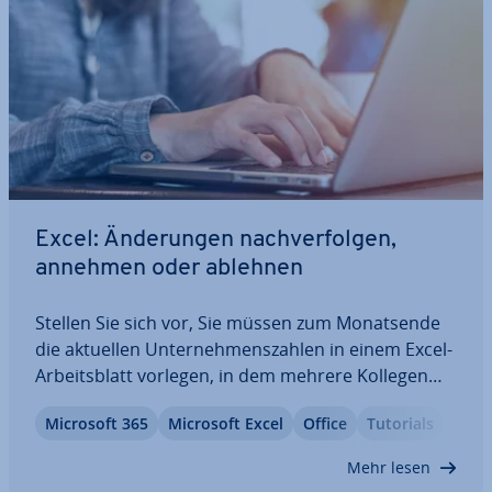
Excel: Än­de­run­gen nach­ver­fol­gen,
annehmen oder ablehnen
Stellen Sie sich vor, Sie müssen zum Mo­nats­en­de
die aktuellen Un­ter­neh­mens­zah­len in einem Excel-
Ar­beits­blatt vorlegen, in dem mehrere Kollegen
ihre Zahlen eintragen sollen. Wie können Sie
Microsoft 365
Microsoft Excel
Office
Tutorials
erkennen, ob alle Be­tei­lig­ten ihre Einträge
gemacht haben? Mit dem Än­de­rungs­mo­dus von
Mehr lesen
Excel…