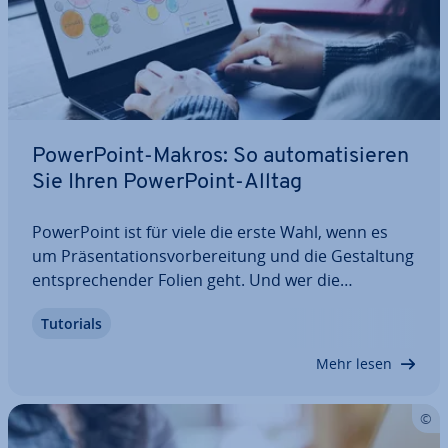
Power­Point-Makros: So au­to­ma­ti­sie­ren
Sie Ihren Power­Point-Alltag
Power­Point ist für viele die erste Wahl, wenn es
um Prä­sen­ta­ti­ons­vor­be­rei­tung und die Ge­stal­tung
ent­spre­chen­der Folien geht. Und wer die
Microsoft-Anwendung re­gel­mä­ßig nutzt, der kann
Tutorials
sich die Arbeit mit Power­Point-Makros erheblich
ver­ein­fa­chen. Wir verraten Ihnen, was ein…
Mehr lesen