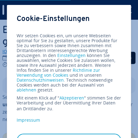
Digital Guide
Cookie-Einstellungen
Zum Haupt­in­halt springen
Excel-Makros ak­ti­vie­ren: So
Wir setzen Cookies ein, um unsere Webseiten
geht‘s
optimal für Sie zu gestalten, unsere Produkte für
Sie zu verbessern sowie Ihnen zusammen mit
Drittanbietern interessengerechte Werbung
IONOS Redaktion
anzuzeigen. In den
Einstellungen
können Sie
Auf Facebook teilen
Auf Twitter teilen
Auf LinkedIn tei
16.01.2024
auswählen, welche Cookies Sie zulassen wollen,
4 mins
sowie Ihre Auswahl jederzeit ändern. Weitere
Infos finden Sie in unserer
Richtlinie zur
Verwendung von Cookies
und in unseren
Datenschutzhinweisen
. Technisch notwendige
Cookies werden auch bei der Auswahl von
In­halts­ver­zeich­nis
ablehnen
gesetzt.
Seit Version 5.0 lassen sich in Microsoft Excel
Prozesse
Mit einem Klick auf "
Akzeptieren
" stimmen Sie der
Verarbeitung und der Übermittlung Ihrer Daten
und Aktionen in Excel per Makro au­to­ma­ti­sie­ren
. Wir
an Drittländer zu.
zeigen Ihnen, wie Sie dieses Feature in den ver­schie­de­
nen Versionen der Ta­bel­len­kal­ku­la­ti­on frei­schal­ten.
Impressum