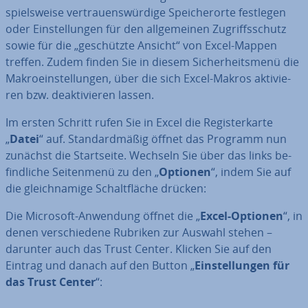
spiels­wei­se ver­trau­ens­wür­di­ge Spei­cher­or­te festlegen
oder Ein­stel­lun­gen für den all­ge­mei­nen Zu­griffs­schutz
sowie für die „ge­schütz­te Ansicht“ von Excel-Mappen
treffen. Zudem finden Sie in diesem Si­cher­heits­me­nü die
Ma­kro­ein­stel­lun­gen, über die sich Excel-Makros ak­ti­vie­
ren bzw. de­ak­ti­vie­ren lassen.
Im ersten Schritt rufen Sie in Excel die Re­gis­ter­kar­te
„
Datei
“ auf. Stan­dard­mä­ßig öffnet das Programm nun
zunächst die Start­sei­te. Wechseln Sie über das links be­
find­li­che Sei­ten­me­nü zu den „
Optionen
“, indem Sie auf
die gleich­na­mi­ge Schalt­flä­che drücken:
Die Microsoft-Anwendung öffnet die „
Excel-Optionen
“, in
denen ver­schie­de­ne Rubriken zur Auswahl stehen –
darunter auch das Trust Center. Klicken Sie auf den
Eintrag und danach auf den Button „
Ein­stel­lun­gen für
das Trust Center
“: