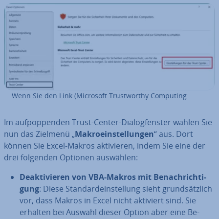
Wenn Sie den Link (Microsoft Trust­wor­t­hy Computing
Im auf­pop­pen­den Trust-Center-Dia­log­fens­ter wählen Sie
nun das Zielmenü „
Ma­kro­ein­stel­lun­gen
“ aus. Dort
können Sie Excel-Makros ak­ti­vie­ren, indem Sie eine der
drei folgenden Optionen auswählen:
De­ak­ti­vie­ren von VBA-Makros mit Be­nach­rich­ti­
gung
: Diese Stan­dard­ein­stel­lung sieht grund­sätz­lich
vor, dass Makros in Excel nicht aktiviert sind. Sie
erhalten bei Auswahl dieser Option aber eine Be­