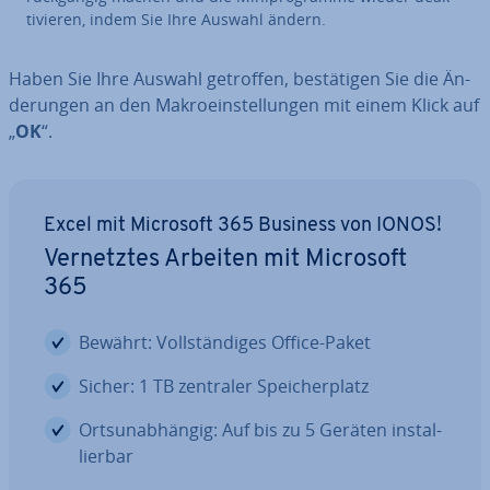
ti­vie­ren, indem Sie Ihre Auswahl ändern.
Haben Sie Ihre Auswahl getroffen, be­stä­ti­gen Sie die Än­
de­run­gen an den Ma­kro­ein­stel­lun­gen mit einem Klick auf
„
OK
“.
Excel mit Microsoft 365 Business von IONOS!
Ver­netz­tes Arbeiten mit Microsoft
365
Bewährt: Voll­stän­di­ges Office-Paket
Sicher: 1 TB zentraler Spei­cher­platz
Orts­un­ab­hän­gig: Auf bis zu 5 Geräten in­stal­
lier­bar